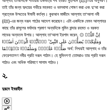
আল্লাহ তাআলাকে পাওয়ার একমাত্র পথ হযরত মুহাম্মাদ (ﷺ)-এর অনুসরণ।
তাই তাঁর জন্য হৃদয়ের গভীরে মহববত ও ভালবাসা পোষণ করা এবং দু‘আ করা
প্রত্যেক উম্মতের ঈমানী কর্তব্য। কুরআন মাজীদে আল্লাহ তা‘আলা নবী
(ﷺ)-এর জন্য দরূদ পাঠের আদেশ করেছেন। এটা একদিকে যেমন আল্লাহর
কাছে তাঁর রাসূলের মর্যাদার প্রমাণ অন্যদিকে মুমিন বান্দার রহমত ও বরকত
লাভের অন্যতম উপায়। আল্লাহ তা‘আলা ইরশাদ করেন, ۞ اِنَّ اللّٰہَ
وَمَلٰٓئِکَتَہٗ یُصَلُّوۡنَ عَلَی النَّبِیِّ ؕ یٰۤاَیُّہَا الَّذِیۡنَ اٰمَنُوۡا
صَلُّوۡا عَلَیۡہِ وَسَلِّمُوۡا تَسۡلِیۡمًا অর্থ: নিশ্চয়ই আল্লাহ ও তাঁর
ফেরেশতাগণ নবীর প্রতি দরূদ পাঠান। হে মুমিনগণ! তোমরাও তার প্রতি দরূদ
পাঠাও এবং অধিক পরিমাণে সালাম পাঠাও।
২
.
দুরূদে ইবরাহীম