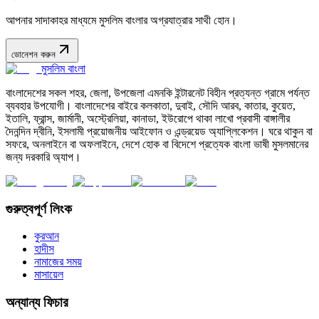
আপনার সাদাকাহর মাধ্যমে মুসলিম বাংলার অগ্রযাত্রার সাথী হোন।
ডোনেশন করুন
মুসলিম বাংলা
বাংলাদেশের সকল শহর, জেলা, উপজেলা এমনকি ইন্টারনেট বিহীন প্রত্যন্ত গ্রামে পর্যন্ত
ব্যবহার উপযোগী। বাংলাদেশের বাইরে কলকাতা, দুবাই, সৌদি আরব, কাতার, কুয়েত,
ইতালি, ফ্রান্স, জার্মানী, অস্ট্রেলিয়া, কানাডা, ইউরোপে থাকা লাখো প্রবাসী বাঙ্গালীর
দৈনন্দিন দ্বীনি, ইসলামী প্রয়োজনীয় আইফোন ও এন্ড্রয়েড অ্যাপ্লিকেশন। ঘরে থাকুন বা
সফরে, অনলাইনে বা অফলাইনে, দেশে হোক বা বিদেশে প্রত্যেক বাংলা ভাষী মুসলমানের
জন্য দরকারি অ্যাপ।
গুরুত্বপূর্ণ লিংক
কুরআন
হাদীস
নামাজের সময়
মাসায়েল
অন্যান্য ফিচার