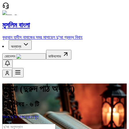
মুসলিম বাংলা
কুরআন
হাদীস
নামাজের সময়
মাসায়েল
দু'আ
প্রবন্ধ
বিবাহ
অন্যান্য
ডোনেশন
ডাউনলোড
দু'আ (
দুরুদ পাঠ অধ্যায়
)
মোট বিষয় -
৬
টি
সকল দু'আ একত্রে দেখুন