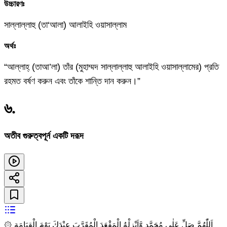
উচ্চারণঃ
সাল্লাল্লাহু (তা‘আলা) আলাইহি ওয়াসাল্লাম
অর্থঃ
“আল্লাহ্‌ (তাআ’লা) তাঁর (মুহাম্মদ সাল্লাল্লাহু আলাইহি ওয়াসাল্লামের) প্রতি
রহমত বর্ষণ করুন এবং তাঁকে শান্তি দান করুন।”
৬
.
অতীব গুরুত্বপূর্ন একটি দরূদ
۞ اَللّٰهُمَّ صَلِّ عَلٰى مُحَمَّدٍ وَّاَنْزِلْهُ الْمَقْعَدَ الْمُقَرَّبَ عِنْدَكَ يَوْمَ الْقِيَامَةِ