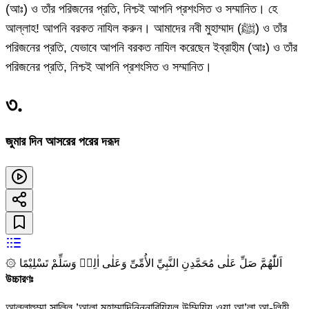
(আঃ) ও তাঁর পরিজনের প্রতি, নিশ্চই আপনি প্রশংসিত ও সম্মানিত। হে
আল্লাহ! আপনি বরকত নাযিল করুন। আমাদের নবী মুহাম্মাদ (ﷺ) ও তাঁর
পরিজনের প্রতি, যেভাবে আপনি বরকত নাযিল করেছেন ইব্রাহীম (আঃ) ও তাঁর
পরিজনের প্রতি, নিশ্চই আপনি প্রশংসিত ও সম্মানিত।
৩
.
জুমার দিন আসরের পরের দরূদ
۞ اَللّٰهُمَّ صَلِّ عَلٰى مُحَمَّدِنِ النَّبِيِّ الأُمِّىِّ وَعَلٰى اٰلِهٖ وَسَلِّمْ تَسْلِيْمًا
উচ্চারণঃ
আল্লাহুম্মা সাল্লি ’আলা মুহাম্মাদিনিন্নাবিয়্যিল উম্মিয়্যি ওয়া আ’লা আ-লিহী