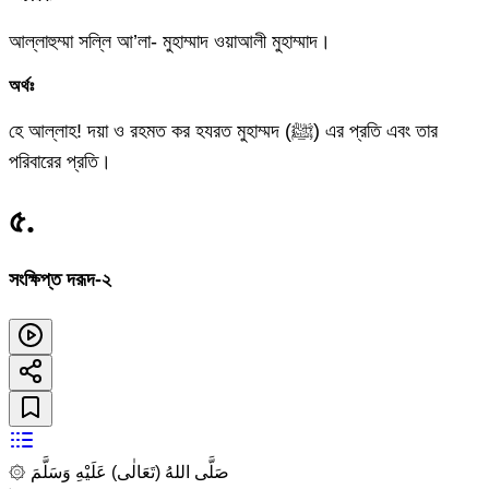
আল্লাহুম্মা সল্লি আ’লা- মুহাম্মাদ ওয়াআলী মুহাম্মাদ।
অর্থঃ
হে আল্লাহ! দয়া ও রহমত কর হযরত মুহাম্মদ (ﷺ) এর প্রতি এবং তার
পরিবারের প্রতি।
৫
.
সংক্ষিপ্ত দরূদ-২
۞ صَلَّى اللهُ (تَعَالٰى) عَلَيْهِ وَسَلَّمَ