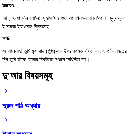
উচ্চারণঃ
আল্লাহুম্মা সল্লিআ’লা- মুহাম্মাদিও ওয়া আনযিলহুল মাক্ব’আদাল মুক্বার্‌রবা
ই’নদাকা ইয়াওমাল ক্বিয়ামাহ্‌।
অর্থঃ
হে আল্লাহ! তুমি মুহাম্মাদ (ﷺ)-এর উপর রহমত বর্ষিত কর, এবং কিয়ামতের
দিন তুমি তাঁকে তোমার নিকটতম স্থানে অধিষ্ঠিত কর।
দু'আর বিষয়সমূহ
দুরুদ পাঠ অধ্যায়