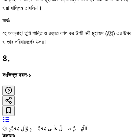
ওয়া সাল্লিম তাসলিমা।
অর্থঃ
হে আল্লাহ! তুমি শান্তি ও রহমত বর্ষণ কর উম্মী নবী মুহাম্মদ (ﷺ) এর উপর
ও তার পরিবারবর্গের উপর।
৪
.
সংক্ষিপ্ত দরূদ-১
۞ اَللّٰهُـــمَّ صَـــلِّ عَلٰـى مُحَمَّــــدٍ وَّآلِ مُحَمَّدٍ
উচ্চারণঃ