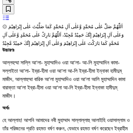
۞ اَللّٰهُمَّ صَلِّ عَلٰى مُحَمَّدٍ وَّعَلٰى آلِ مُحَمَّدٍ كَمَا صَلَّيْتَ عَلٰى إِبْرَاهِيْمَ
وَعَلٰى آلِ إِبْرَاهِيْمَ إِنَّكَ حَمِيْدٌ مَّجِيْدٌ، اَللّٰهُمَّ بَارِكْ عَلٰى مُحَمَّدٍ وَّعَلٰى آلِ
مُحَمَّدٍ كَمَا بَارَكْتَ عَلٰى إِبْرَاهِيْمَ وَعَلٰى آلِ إِبْرَاهِيْمَ إِنَّكَ حَمِيْدٌ مَّجِيْدٌ
উচ্চারণঃ
আল্লহুম্মা সাল্লি আ’লা- মুহাম্মাদিও ওয়া আ’লা- আ-লি মুহাম্মাদিন কামা-
সল্লাইতা আ’লা- ইব্‌রা-হীমা ওয়া আ’লা আ-লি ইব্‌রা-হীমা ইন্নাকা হামীদুম্
মাজীদ, আল্লাহুম্মা বারিক আ’লা মুহাম্মাদিও ওয়া আ’লা আলি মুহাম্মাদিন কামা
বারাক্‌তা আ’লা ইব্রা-হীমা ওয়া আ’লা আ-লি ইব্রা-হীমা ইন্নাকা হামীদুম্
মাজীদ।
অর্থঃ
হে আল্লাহ! আপনি আমাদের নবী মুহাম্মাদ সাল্লাল্লাহু আলাইহি ওয়াসাল্লাম ও
তাঁর পরিজনের প্রতি রহমত বর্ষণ করুন, যেভাবে রহমত বর্ষণ করেছেন ইব্রাহীম