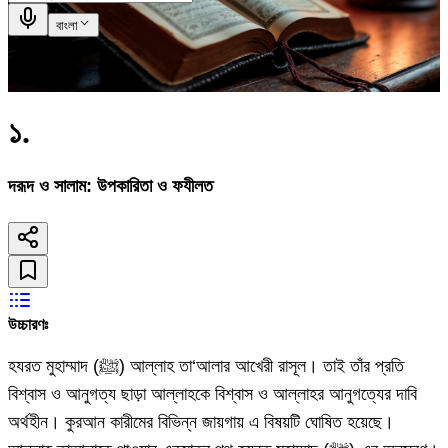
বাংলা
১
.
দরূদ ও সালাম: উপকারিতা ও ফযীলত
উচ্চারণঃ
হযরত মুহাম্মাদ (ﷺ) আল্লাহ তা‘আলার আখেরী রাসূল। তাই তাঁর প্রতি
বিশ্বাস ও আনুগত্য ছাড়া আল্লাহকে বিশ্বাস ও আল্লাহর আনুগত্যের দাবি
অর্থহীন। কুরআন কারীমের বিভিন্ন জায়গায় এ বিষয়টি ঘোষিত হয়েছে।