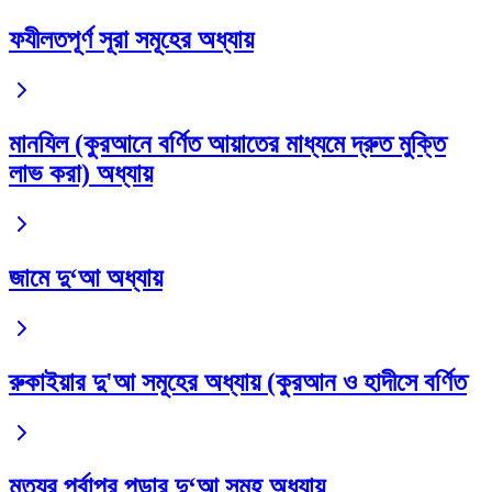
ফযীলতপূর্ণ সূরা সমূহের অধ্যায়
মানযিল (কুরআনে বর্ণিত আয়াতের মাধ্যমে দ্রুত মুক্তি
লাভ করা) অধ্যায়
জামে দু‘আ অধ্যায়
রুকাইয়ার দু'আ সমূহের অধ্যায় (কুরআন ও হাদীসে বর্ণিত
মৃত্যুর পূর্বাপর পড়ার দু‘আ সমূহ অধ্যায়