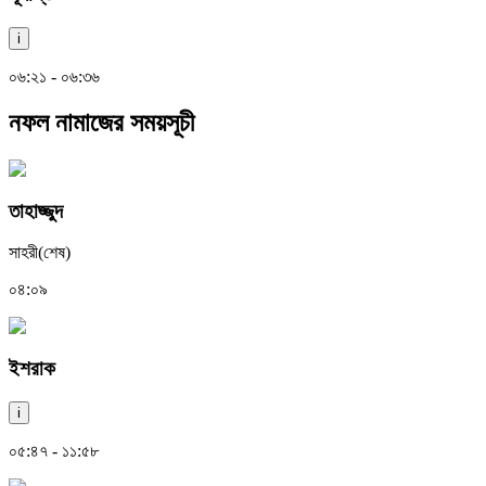
i
০৬:২১ - ০৬:৩৬
নফল নামাজের সময়সূচী
তাহাজ্জুদ
সাহরী(শেষ)
০৪:০৯
ইশরাক
i
০৫:৪৭ - ১১:৫৮