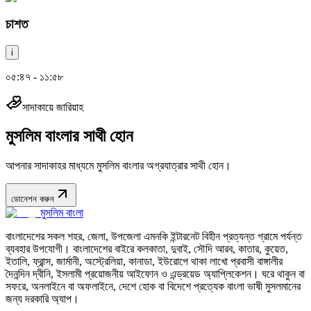
চাশত
i
০৫:৪৭ - ১১:৫৮
সাদাকায়ে জারিয়াহ
মুসলিম বাংলার সাথী হোন
আপনার সাদাকাহর মাধ্যমে মুসলিম বাংলার অগ্রযাত্রার সাথী হোন।
ডোনেশন করুন
মুসলিম বাংলা
বাংলাদেশের সকল শহর, জেলা, উপজেলা এমনকি ইন্টারনেট বিহীন প্রত্যন্ত গ্রামে পর্যন্ত
ব্যবহার উপযোগী। বাংলাদেশের বাইরে কলকাতা, দুবাই, সৌদি আরব, কাতার, কুয়েত,
ইতালি, ফ্রান্স, জার্মানী, অস্ট্রেলিয়া, কানাডা, ইউরোপে থাকা লাখো প্রবাসী বাঙ্গালীর
দৈনন্দিন দ্বীনি, ইসলামী প্রয়োজনীয় আইফোন ও এন্ড্রয়েড অ্যাপ্লিকেশন। ঘরে থাকুন বা
সফরে, অনলাইনে বা অফলাইনে, দেশে হোক বা বিদেশে প্রত্যেক বাংলা ভাষী মুসলমানের
জন্য দরকারি অ্যাপ।