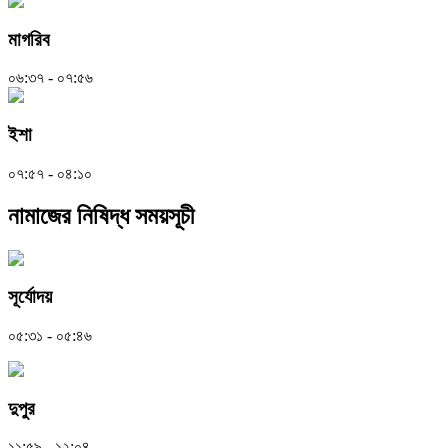
মাগরিব
০৬:৩৭ - ০৭:৫৬
ইশা
০৭:৫৭ - ০৪:১০
নামাজের নিষিদ্ধ সময়সূচী
সূর্যোদয়
০৫:৩১ - ০৫:৪৬
দুপুর
১১:৫৯ - ১২:০৪