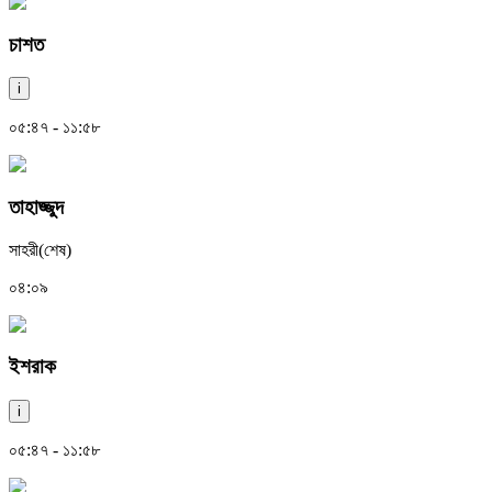
চাশত
i
০৫:৪৭ - ১১:৫৮
তাহাজ্জুদ
সাহরী(শেষ)
০৪:০৯
ইশরাক
i
০৫:৪৭ - ১১:৫৮