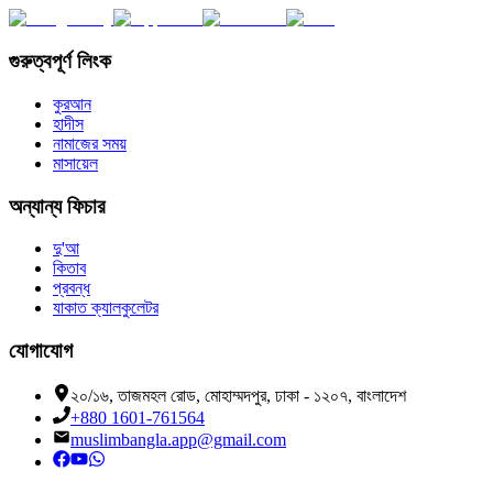
গুরুত্বপূর্ণ লিংক
কুরআন
হাদীস
নামাজের সময়
মাসায়েল
অন্যান্য ফিচার
দু'আ
কিতাব
প্রবন্ধ
যাকাত ক্যালকুলেটর
যোগাযোগ
২০/১৬, তাজমহল রোড, মোহাম্মদপুর, ঢাকা - ১২০৭, বাংলাদেশ
+880 1601-761564
muslimbangla.app@gmail.com