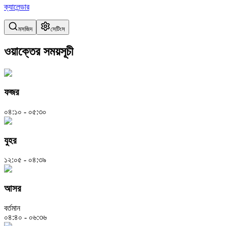
ক্যালেন্ডার
মসজিদ
সেটিংস
ওয়াক্তের সময়সূচী
ফজর
০৪:১০ - ০৫:৩০
যুহর
১২:০৫ - ০৪:৩৯
আসর
বর্তমান
০৪:৪০ - ০৬:৩৬