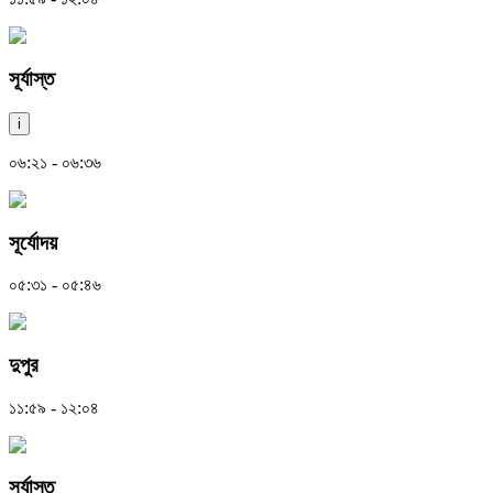
সূর্যাস্ত
i
০৬:২১ - ০৬:৩৬
সূর্যোদয়
০৫:৩১ - ০৫:৪৬
দুপুর
১১:৫৯ - ১২:০৪
সূর্যাস্ত