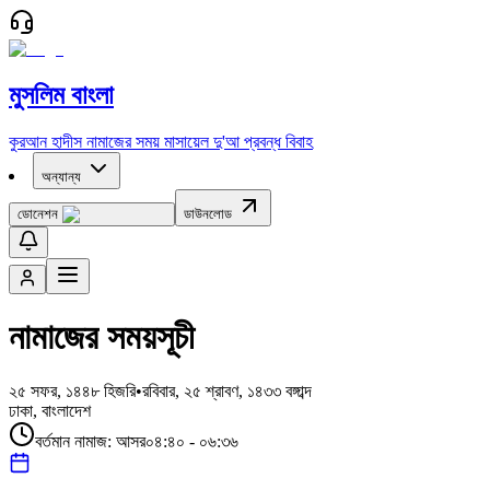
মুসলিম বাংলা
কুরআন
হাদীস
নামাজের সময়
মাসায়েল
দু'আ
প্রবন্ধ
বিবাহ
অন্যান্য
ডোনেশন
ডাউনলোড
নামাজের সময়সূচী
২৫ সফর, ১৪৪৮
হিজরি
•
রবিবার, ২৫ শ্রাবণ, ১৪৩৩ বঙ্গাব্দ
ঢাকা, বাংলাদেশ
বর্তমান নামাজ:
আসর
০৪:৪০ - ০৬:৩৬