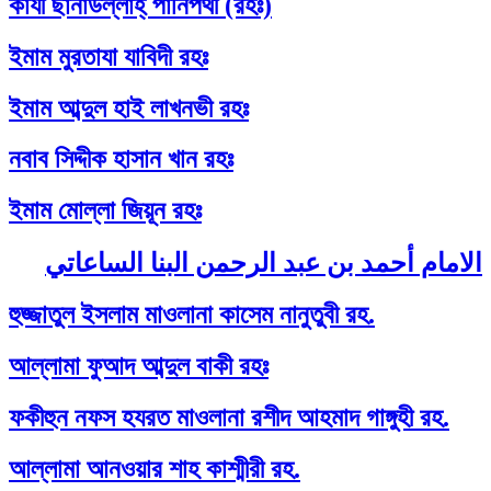
কাযী ছানাউল্লাহ্‌ পানিপথী (রহঃ)
ইমাম মুরতাযা যাবিদী রহঃ
ইমাম আব্দুল হাই লাখনভী রহঃ
নবাব সিদ্দীক হাসান খান রহঃ
ইমাম মোল্লা জিয়ূন রহঃ
الامام أحمد بن عبد الرحمن البنا الساعاتي
হুজ্জাতুল ইসলাম মাওলানা কাসেম নানুতুবী রহ.
আল্লামা ফুআদ আব্দুল বাকী রহঃ
ফকীহুন নফস হযরত মাওলানা রশীদ আহমাদ গাঙ্গুহী রহ.
আল্লামা আনওয়ার শাহ কাশ্মীরী রহ.