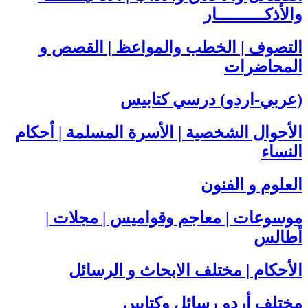
والأذكــــــــــار
التصوف | الخطب والمواعظ | القصص و
المحاضرات
(عربي-اردو) درسي كتابيس
الأحوال الشخصية | الأسرة المسلمة | أحكام
النساء
العلوم و الفنون
موسوعات | معاجم وقواميس | مجلات |
أطالس
الأحكام | مختلف الابحاث و الرسائل
مختلف أردو رسائل وکتابیں