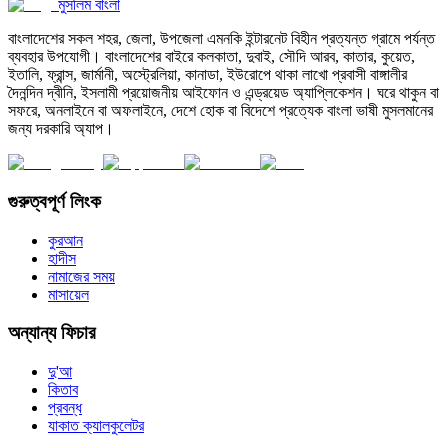
মুসলিম বাংলা
বাংলাদেশের সকল শহর, জেলা, উপজেলা এমনকি ইন্টারনেট বিহীন প্রত্যন্ত গ্রামে পর্যন্ত
ব্যবহার উপযোগী। বাংলাদেশের বাইরে কলকাতা, দুবাই, সৌদি আরব, কাতার, কুয়েত,
ইতালি, ফ্রান্স, জার্মানী, অস্ট্রেলিয়া, কানাডা, ইউরোপে থাকা লাখো প্রবাসী বাঙ্গালীর
দৈনন্দিন দ্বীনি, ইসলামী প্রয়োজনীয় আইফোন ও এন্ড্রয়েড অ্যাপ্লিকেশন। ঘরে থাকুন বা
সফরে, অনলাইনে বা অফলাইনে, দেশে হোক বা বিদেশে প্রত্যেক বাংলা ভাষী মুসলমানের
জন্য দরকারি অ্যাপ।
গুরুত্বপূর্ণ লিংক
কুরআন
হাদীস
নামাজের সময়
মাসায়েল
অন্যান্য ফিচার
দু'আ
কিতাব
প্রবন্ধ
যাকাত ক্যালকুলেটর