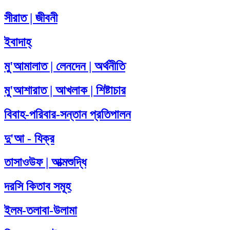
সীরাত | জীবনী
ইবাদাহ্
মু'আমালাত | লেনদেন | অর্থনীতি
মু'আশারাত | আখলাক | শিষ্টাচার
বিবাহ-পরিবার-সন্তান প্রতিপালন
দু'আ - যিক্‌র
তাসাওউফ | আত্মশুদ্ধি
দরসি কিতাব সমূহ
ইলম-তলাবা-উলামা