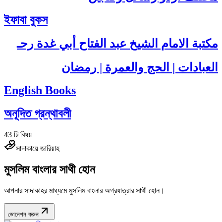
ইফাবা বুকস
مكتبة الامام الشيخ عبد الفتاح أبي غدة رحـ
العبادات | الحج والعمرة | رمضان
English Books
অনূদিত গ্রন্থাবলী
43
টি বিষয়
সাদাকায়ে জারিয়াহ
মুসলিম বাংলার সাথী হোন
আপনার সাদাকাহর মাধ্যমে মুসলিম বাংলার অগ্রযাত্রার সাথী হোন।
ডোনেশন করুন