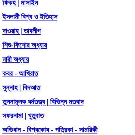
ফিকহ | মাসাইল
ইসলামী বিশ্ব ও ইতিহাস
দাওয়াহ | তাবলীগ
শিশু-কিশোর অধ্যায়
নারী অধ্যায়
কবর - আখিরাত
সুন্নাহ | বিদআত
তুলনামূলক ধর্মতত্ত্ব | বিভিন্ন মতবাদ
সফরনামা | খুতুবাত
অভিধান - বিশ্বকোষ - পত্রিকা - সাময়িকী