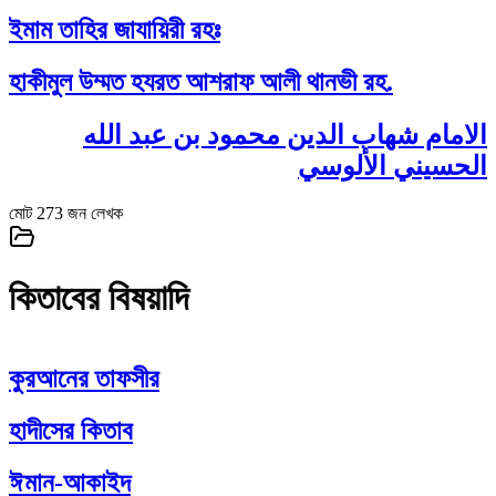
ইমাম তাহির জাযায়িরী রহঃ
হাকীমুল উম্মত হযরত আশরাফ আলী থানভী রহ.
الامام شهاب الدين محمود بن عبد الله
الحسيني الألوسي
মোট
273
জন লেখক
কিতাবের বিষয়াদি
কুরআনের তাফসীর
হাদীসের কিতাব
ঈমান-আকাইদ