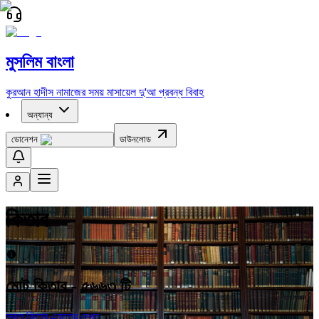
মুসলিম বাংলা
কুরআন
হাদীস
নামাজের সময়
মাসায়েল
দু'আ
প্রবন্ধ
বিবাহ
অন্যান্য
ডোনেশন
ডাউনলোড
কিতাব
মোট কিতাব -
৫৬৬৩
টি
সকল কিতাব একত্রে দেখুন