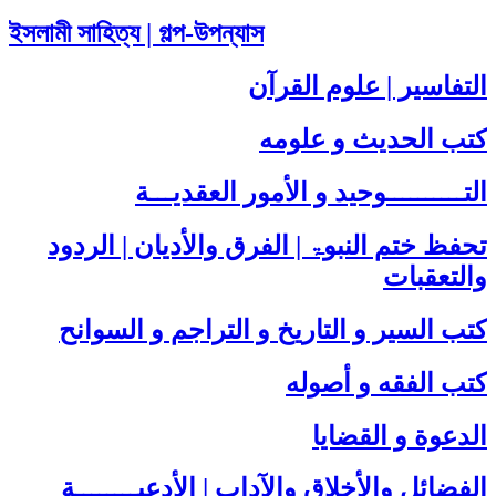
ইসলামী সাহিত্য | গল্প-উপন্যাস
التفاسير | علوم القرآن
كتب الحديث و علومه
التــــــــــوحيد و الأمور العقديـــة
تحفظ ختم النبوۃ | الفرق والأديان | الردود
والتعقبات
كتب السير و التاريخ و التراجم و السوانح
كتب الفقه و أصوله
الدعوة و القضايا
الفضائل والأخلاق والآداب | الأدعيــــــــة