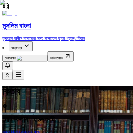
মুসলিম বাংলা
কুরআন
হাদীস
নামাজের সময়
মাসায়েল
দু'আ
প্রবন্ধ
বিবাহ
অন্যান্য
ডোনেশন
ডাউনলোড
কিতাব
মোট কিতাব -
৫৬৬৩
টি
সকল কিতাব একত্রে দেখুন