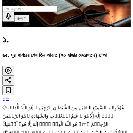
বাংলা
১
.
৬৫. সূরা হাশরের শেষ তিন আয়াত (৭০ হাজার ফেরেশতার) দু‘আ
۞ اَعُوْذُ بِاللهِ السَّمِيْعِ الْـعَلِيْمِ مِنَ الشَّيْطَانِ الرَّجِيْمِ ۞ هُوَ اللّٰهُ الَّذِىۡ
لَاۤ اِلٰهَ اِلَّا هُوَ‌ ۚ عٰلِمُ الۡغَيۡبِ وَالشَّهَادَةِ‌ ۚ هُوَ الرَّحۡمٰنُ
الرَّحِيۡمُ‏ ﴿۲۲﴾ هُوَ اللّٰهُ الَّذِىۡ لَاۤ اِلٰهَ اِلَّا هُوَ‌ۚ اَلۡمَلِكُ
الۡقُدُّوۡسُ السَّلٰمُ الۡمُؤۡمِنُ الۡمُهَيۡمِنُ الۡعَزِيۡزُ الۡجَـبَّارُ