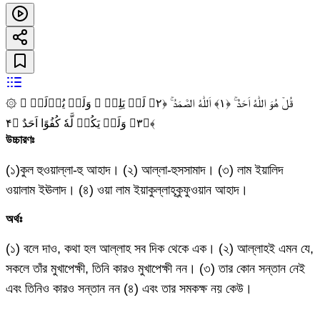
۞ قُلۡ هُوَ اللّٰهُ اَحَدٌ‌ ۚ‏ ﴿۱﴾ اَللّٰهُ الصَّمَدُ‌ ۚ‏ ﴿۲﴾ لَمۡ يَلِدۡ ۙ وَلَمۡ يُوۡلَدۡ ۙ‏
﴿۳﴾ وَلَمۡ يَكُنۡ لَّهٗ كُفُوًا اَحَدٌ ﴿۴﴾
উচ্চারণঃ
(১)কুল হুওয়াল্লা-হু আহাদ। (২) আল্লা-হুসসামাদ। (৩) লাম ইয়ালিদ
ওয়ালাম ইঊলাদ। (৪) ওয়া লাম ইয়াকুল্লাহূকুফুওয়ান আহাদ।
অর্থঃ
(১) বলে দাও, কথা হল আল্লাহ সব দিক থেকে এক। (২) আল্লাহই এমন যে,
সকলে তাঁর মুখাপেক্ষী, তিনি কারও মুখাপেক্ষী নন। (৩) তার কোন সন্তান নেই
এবং তিনিও কারও সন্তান নন (৪) এবং তার সমকক্ষ নয় কেউ।