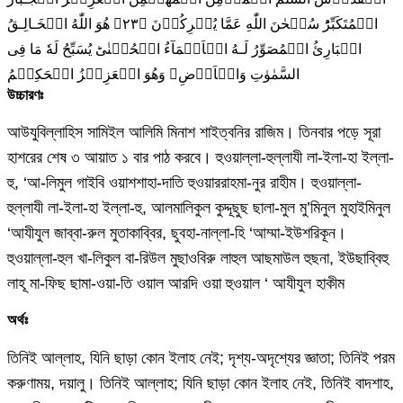
الۡمُتَكَبِّرُ‌ؕ سُبۡحٰنَ اللّٰهِ عَمَّا يُشۡرِكُوۡنَ‏ ﴿۲۳﴾ هُوَ اللّٰهُ الۡخَـالِـقُ
الۡبَارِئُ الۡمُصَوِّرُ‌ لَـهُ الۡاَسۡمَآءُ الۡحُسۡنٰى‌ؕ يُسَبِّحُ لَهٗ مَا فِى
السَّمٰوٰتِ وَالۡاَرۡضِ‌ۚ وَهُوَ الۡعَزِيۡزُ الۡحَكِيۡمُ
উচ্চারণঃ
আউযুবিল্লাহিস সামিইল আলিমি মিনাশ শাইত্বনির রাজিম। তিনবার পড়ে সূরা
হাশরের শেষ ৩ আয়াত ১ বার পাঠ করবে। হুওয়াল্লা-হুল্লাযী লা-ইলা-হা ইল্লা-
হু, ‘আ-লিমুল গাইবি ওয়াশশাহা-দাতি হুওয়াররাহমা-নুর রাহীম। হুওয়াল্লা-
হুল্লাযী লা-ইলা-হা ইল্লা-হু, আলমালিকুল কুদ্দূছুছ ছালা-মুল মু’মিনুল মুহাইমিনুল
‘আযীযুল জাব্বা-রুল মুতাকাব্বির, ছুবহা-নাল্লা-হি ‘আম্মা-ইউশরিকূন।
হুওয়াল্লা-হুল খা-লিকুল বা-রিউল মুছাওবিরু লাহুল আছমাউল হুছনা, ইউছাব্বিহু
লাহূ মা-ফিছ ছামা-ওয়া-তি ওয়াল আরদি ওয়া হুওয়াল ‘ আযীযুল হাকীম
অর্থঃ
তিনিই আল্লাহ, যিনি ছাড়া কোন ইলাহ নেই; দৃশ্য-অদৃশ্যের জ্ঞাতা; তিনিই পরম
করুণাময়, দয়ালু। তিনিই আল্লাহ; যিনি ছাড়া কোন ইলাহ নেই, তিনিই বাদশাহ,