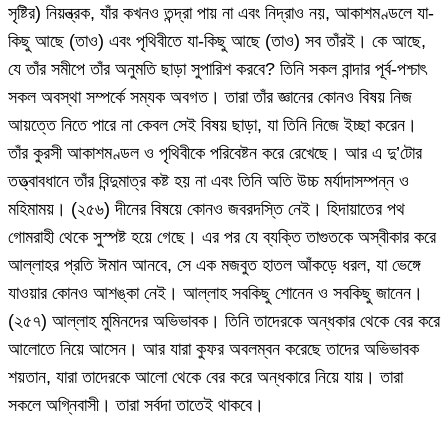
সৃষ্টির) নিয়ন্ত্রক, যাঁর কখনও তন্দ্রা পায় না এবং নিদ্রাও নয়, আকাশমণ্ডলে যা-
কিছু আছে (তাও) এবং পৃথিবীতে যা-কিছু আছে (তাও) সব তাঁরই। কে আছে,
যে তাঁর সমীপে তাঁর অনুমতি ছাড়া সুপারিশ করবে? তিনি সকল বান্দার পূর্ব-পশ্চাৎ
সকল অবস্থা সম্পর্কে সম্যক অবগত। তারা তাঁর জ্ঞানের কোনও বিষয় নিজ
আয়ত্তে নিতে পারে না কেবল সেই বিষয় ছাড়া, যা তিনি নিজে ইচ্ছা করেন।
তাঁর কুরসী আকাশমণ্ডল ও পৃথিবীকে পরিবেষ্টন করে রেখেছে। আর এ দু’টোর
তত্ত্বাবধানে তাঁর বিন্দুমাত্র কষ্ট হয় না এবং তিনি অতি উচ্চ মর্যাদাসম্পন্ন ও
মহিমাময়। (২৫৬) দীনের বিষয়ে কোনও জবরদস্তি নেই। হিদায়াতের পথ
গোমরাহী থেকে সুস্পষ্ট হয়ে গেছে। এর পর যে ব্যক্তি তাগুতকে অস্বীকার করে
আল্লাহর প্রতি ঈমান আনবে, সে এক মজবুত হাতল আঁকড়ে ধরল, যা ভেঙ্গে
যাওয়ার কোনও আশঙ্কা নেই। আল্লাহ সবকিছু শোনেন ও সবকিছু জানেন।
(২৫৭) আল্লাহ মুমিনদের অভিভাবক। তিনি তাদেরকে অন্ধকার থেকে বের করে
আলোতে নিয়ে আসেন। আর যারা কুফর অবলম্বন করেছে তাদের অভিভাবক
শয়তান, যারা তাদেরকে আলো থেকে বের করে অন্ধকারে নিয়ে যায়। তারা
সকলে অগ্নিবাসী। তারা সর্বদা তাতেই থাকবে।