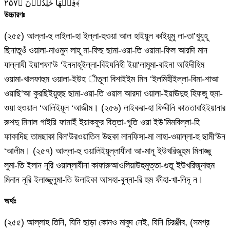
فِيۡهَا خٰلِدُوۡنَ‏ ﴿۲۵۷﴾
উচ্চারণঃ
(২৫৫) আল্লা-হু লাইলা-হা ইল্লা-হুওয়া আল হাইয়ুল কাইয়ূমু লা-তা’খুযুহূ
ছিনাতুওঁ ওয়ালা-নাওমুন লাহূ মা-ফিছ ছামা-ওয়া-তি ওয়ামা-ফিল আরদি মান
যাল্লাযী ইয়াশফা‘উ ‘ইনদাহূইল্লা-বিইযনিহী ইয়া‘লামুমা-বাইনা আইদীহিম
ওয়ামা-খালফাহুম ওয়ালা-ইউহ ীতূনা বিশাইইম মিন ‘ইলমিহীইল্লা-বিমা-শাআ
ওয়াছি‘আ কুরছিইয়ুহুছ ছামা-ওয়া-তি ওয়াল আরদা ওয়ালা-ইয়াঊদুহু হিফজু হুমা-
ওয়া হুওয়াল ‘আলিইয়ূল ‘আজীম। (২৫৬) লাইকরা-হা ফিদ্দীনি কাততাবাইইয়ানার
রুশদু মিনাল গাইয়ি ফামাইঁ ইয়াকফুর বিত্তা-গূতি ওয়া ইউ’মিমবিল্লা-হি
ফাকাদিছ তামছাকা বিল‘উরওয়াতিল উছকা লানফিসা-মা লাহা-ওয়াল্লা-হু ছামী‘উন
‘আলীম। (২৫৭) আল্লা-হু ওয়ালিইয়ূল্লাযীনা আ-মানূ ইউখরিজুহুম মিনাজ্জু
লুমা-তি ইলান নূরি ওয়াল্লাযীনা কাফারুআওলিয়াউহুমুত্তা-গুতু ইউখরিজূনাহুম
মিনান নূরি ইলাজ্জুলুমা-তি উলাইকা আসহা-বুন্না-রি হুম ফীহা-খা-লিদূ ন।
অর্থঃ
(২৫৫) আল্লাহ তিনি, যিনি ছাড়া কোনও মাবুদ নেই, যিনি চিরঞ্জীব, (সমগ্র