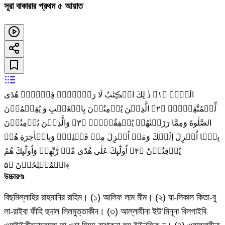
সূরা বাকারার প্রথম ৫ আয়াত
الٓمّٓۚ‏ ﴿۱﴾ ذٰ لِكَ الۡڪِتٰبُ لَا رَيۡبَۛۚۖ فِيۡهِۛۚ هُدًى
لِّلۡمُتَّقِيۡنَۙ‏ ﴿۲﴾ الَّذِيۡنَ يُؤۡمِنُوۡنَ بِالۡغَيۡبِ وَ يُقِيۡمُوۡنَ
الصَّلٰوةَ وَمِمَّا رَزَقۡنٰهُمۡ يُنۡفِقُوۡنَۙ‏ ﴿۳﴾ وَالَّذِيۡنَ يُؤۡمِنُوۡنَ
بِمَۤا اُنۡزِلَ اِلَيۡكَ وَمَاۤ اُنۡزِلَ مِنۡ قَبۡلِكَۚ وَبِالۡاٰخِرَةِ هُمۡ
يُوۡقِنُوۡنَؕ‏ ﴿۴﴾ اُولٰٓٮِٕكَ عَلٰى هُدًى مِّنۡ رَّبِّهِمۡ‌ وَاُولٰٓٮِٕكَ هُمُ
الۡمُفۡلِحُوۡنَ‏ ﴿۵﴾
উচ্চারণঃ
বিছমিল্লাহির রাহমানির রাহিম। (১) আলিফ লাম মীম। (২) যা-লিকাল কিতা-বু
লা-রাইবা ফীহি হুদাল লিলমুত্তাকীন। (৩) আল্লাযীনা ইউ’মিনূনা বিলগাইবি