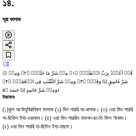
১৪
.
সূরা ফালাক
۞ قُلۡ اَعُوۡذُ بِرَبِّ الۡفَلَقِۙ‏ ﴿۱﴾ مِنۡ شَرِّ مَا خَلَقَۙ‏ ﴿۲﴾ وَمِنۡ
شَرِّ غَاسِقٍ اِذَا وَقَبَۙ‏ ﴿۳﴾ وَمِنۡ شَرِّ النَّفّٰثٰتِ فِى الۡعُقَدِۙ‏ ﴿۴﴾
وَمِنۡ شَرِّ حَاسِدٍ اِذَا حَسَدَ‏ ﴿۵﴾
উচ্চারণঃ
(১)কুল আ‘ঊযুবিরাব্বিল ফালাক (২) মিন শাররি মা-খালাক। (৩) ওয়া মিন শাররি
গা-ছিকিন ইযা-ওয়াকাব। (৪) ওয়া মিন শাররিন নাফফা-ছা-তি ফিল ‘উকাদ।
(৫) ওয়া মিন শাররি হা-ছিদিন ইযা-হাছাদ।