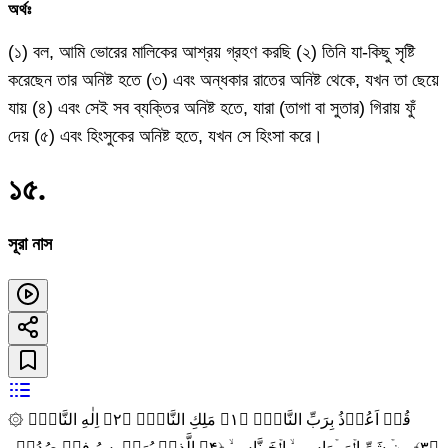
অর্থঃ
(১) বল, আমি ভোরের মালিকের আশ্রয় গ্রহণ করছি (২) তিনি যা-কিছু সৃষ্টি
করেছেন তার অনিষ্ট হতে (৩) এবং অন্ধকার রাতের অনিষ্ট থেকে, যখন তা ছেয়ে
যায় (৪) এবং সেই সব ব্যক্তির অনিষ্ট হতে, যারা (তাগা বা সুতার) গিরায় ফুঁ
দেয় (৫) এবং হিংসুকের অনিষ্ট হতে, যখন সে হিংসা করে।
১৫
.
সূরা নাস
۞ قُلۡ اَعُوۡذُ بِرَبِّ النَّاسِۙ‏ ﴿۱﴾ مَلِكِ النَّاسِۙ‏ ﴿۲﴾ اِلٰهِ النَّاسِۙ‏
﴿۳﴾ مِنۡ شَرِّ الۡوَسۡوَاسِ ۙ الۡخَـنَّاسِ ۙ‏ ﴿۴﴾ الَّذِىۡ يُوَسۡوِسُ فِىۡ صُدُوۡرِ