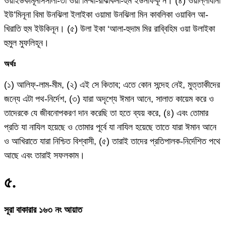
ওয়াইউকীমূনাসসালা-তা ওয়া মিম্মা-রাঝাকনা-হুম ইউনফিকূ ন। (৪) ওয়াল্লাযীনা
ইউ’মিনূনা বিমা উনঝিলা ইলাইকা ওয়ামা উনঝিলা মিন কাবলিকা ওয়াবিল আ-
খিরাতি হুম ইউকিনূন। (৫) উলা ইকা ‘আলা-হুদাম মির রাব্বিহিম ওয়া উলাইকা
হুমুল মুফলিহূন।
অর্থঃ
(১) আলিফ্-লাম-মীম, (২) এই সে কিতাব; এতে কোন সন্দেহ নেই, মুত্তাকীদের
জন্যে এটা পথ-নির্দেশ, (৩) যারা অদৃশ্যে ঈমান আনে, সালাত কায়েম করে ও
তাদেরকে যে জীবনোপকরণ দান করেছি তা হতে ব্যয় করে, (৪) এবং তোমার
প্রতি যা নাযিল হয়েছে ও তোমার পূর্বে যা নাযিল হয়েছে তাতে যারা ঈমান আনে
ও আখিরাতে যারা নিশ্চিত বিশ্বাসী, (৫) তারাই তাদের প্রতিপালক-নির্দেশিত পথে
আছে এবং তারাই সফলকাম।
৫
.
সূরা বাকারার ১৬৩ নং আয়াত