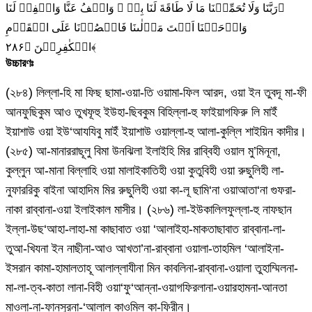
‌‌ۚرَبَّنَا وَلَا تُحَمِّلۡنَا مَا لَا طَاقَةَ لَنَا بِهٖ‌ ۚ وَاعۡفُ عَنَّا وَاغۡفِرۡ لَنَا
وَارۡحَمۡنَا اَنۡتَ مَوۡلٰٮنَا فَانۡصُرۡنَا عَلَى الۡقَوۡمِ
الۡكٰفِرِيۡنَ‏ ﴿۲۸۶﴾
উচ্চারণঃ
(২৮৪) লিল্লা-হি মা ফিছ ছামা-ওয়া-তি ওয়ামা-ফিল আরদ, ওয়া ইন তুবদূ মা-ফী
আনফুছিকুম আও তুখফূহু ইউহা-ছিবকুম বিহিল্লা-হু ফাইয়াগফিরু লি মাইঁ
ইয়াশাউ ওয়া ইউ‘আযযিবু মাইঁ ইয়াশাউ ওয়াল্লা-হু আলা-কুল্লি শাইয়িন কাদীর।
(২৮৫) আ-মানাররাছূলু বিমা উনঝিলা ইলাইহি মির রাব্বিহী ওয়াল মু’মিনূনা,
কুল্লুন আ-মানা বিল্লাহি ওয়া মালাইকাতিহী ওয়া কুতুবিহী ওয়া রুছুলিহী লা-
নুফাররিকু বাইনা আহাদিম মির রুছুলিহী ওয়া কা-লূ ছামি‘না ওয়াআতা‘না গুফরা-
নাকা রাব্বানা-ওয়া ইলাইকাল মাসীর। (২৮৬) লা-ইউকালিলফুল্লা-হু নাফছান
ইল্লা-উছ‘আহা-লাহা-মা কাছাবাত ওয়া ‘আলাইহা-মাকতাছাবাত রাব্বানা-লা-
তুআ-খিযনা ইন নাছীনা-আও আখতা’না-রাব্বানা ওয়ালা-তাহমিল ‘আলাইনা-
ইসরান কামা-হামালতাহূ আলাল্লাযীনা মিন কাবলিনা-রাব্বানা-ওয়ালা তুহাম্মিলনা-
মা-লা-ত্ব-কাতা লানা-বিহী ওয়া‘ফু‘আন্না-ওয়াগফিরলানা-ওয়ারহামনা-আনতা
মাওলা-না-ফানসুরনা-‘আলাল কাওমিল কা-ফিরীন।