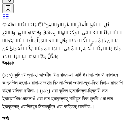
۞ قُلِ ادۡعُوا اللّٰهَ اَوِ ادۡعُوا الرَّحۡمٰنَ‌ ؕ اَ يًّا مَّا تَدۡعُوۡا فَلَهُ
الۡاَسۡمَآءُ الۡحُسۡنٰى ‌ۚ وَلَا تَجۡهَرۡ بِصَلَاتِكَ وَلَا تُخَافِتۡ بِهَا وَابۡتَغِ
بَيۡنَ ذٰ لِكَ سَبِيۡلًا‏ ﴿۱۱۰﴾ وَقُلِ الۡحَمۡدُ لِلّٰهِ الَّذِىۡ لَمۡ يَتَّخِذۡ
وَلَدًا وَّلَمۡ يَكُنۡ لَّهٗ شَرِيۡكٌ فِى الۡمُلۡكِ وَلَمۡ يَكُنۡ لَّهٗ وَلِىٌّ مِّنَ
الذُّلِّ‌ وَكَبِّرۡهُ تَكۡبِيۡرًا‏ ﴿۱۱۱﴾
উচ্চারণঃ
(১১০) কুলিদ‘উল্লা-হা আওয়ীদ ‘উর রাহমা-না আইঁ ইয়াম্মা-তাদ‘ঊ ফালাহুল
আছমাঊল হুছনা-ওয়ালা-তাজহার বিসালা-তিকা ওয়ালা-তুখা-ফিত বিহা-ওয়াবতাগি
বাইনা যালিকা ছাবীলা-। (১১১) ওয়া কুলিল হামদুলিল্লা-হিল্লাযী লাম
ইয়াত্তাখিযওয়ালাদাওঁ ওয়া লাম ইয়াকুল্লাহূ শারীকুন ফিল মুলকি ওয়া লাম
ইয়াকুল্লাহূ ওয়ালিইয়ুম মিনাযযুল্লি ওয়া কাব্বিরহু তাকবীরা-।
অর্থঃ