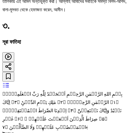
তালিকায় এই আমল অন্তর্ভুক্ত করা। আল্লাহ আমাদের সবাইকে সমস্ত বিপদ-আপদ,
বালা-মুসবত থেকে হেফাজত করেন, আমীন।
৩
.
সূরা ফাতিহা
بِسۡمِ اللهِ الرَّحۡمٰنِ الرَّحِيۡمِ اَلۡحَمۡدُ لِلّٰهِ رَبِّ الۡعٰلَمِيۡنَۙ‏
﴿۱﴾ الرَّحۡمٰنِ الرَّحِيۡمِۙ‏ ﴿۲﴾ مٰلِكِ يَوۡمِ الدِّيۡنِؕ‏ ﴿۳﴾ اِيَّاكَ
نَعۡبُدُ وَاِيَّاكَ نَسۡتَعِيۡنُؕ‏ ﴿۴﴾ اِهۡدِنَا الصِّرَاطَ الۡمُسۡتَقِيۡمَۙ‏
﴿۵﴾ صِرَاطَ الَّذِيۡنَ اَنۡعَمۡتَ عَلَيۡهِمۡ ۙ‏ ﴿۶﴾ غَيۡرِ
الۡمَغۡضُوۡبِ عَلَيۡهِمۡ وَلَا الضَّآلِّيۡنَ‏ ﴿۷﴾