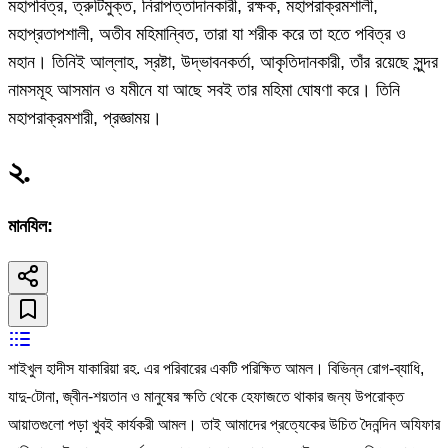
মহাপবিত্র, ত্রুটিমুক্ত, নিরাপত্তাদানকারী, রক্ষক, মহাপরাক্রমশালী,
মহাপ্রতাপশালী, অতীব মহিমান্বিত, তারা যা শরীক করে তা হতে পবিত্র ও
মহান। তিনিই আল্লাহ, স্রষ্টা, উদ্ভাবনকর্তা, আকৃতিদানকারী, তাঁর রয়েছে সুন্দর
নামসমূহ আসমান ও যমীনে যা আছে সবই তার মহিমা ঘোষণা করে। তিনি
মহাপরাক্রমশারী, প্রজ্ঞাময়।
২
.
মানযিল:
শাইখুল হাদীস যাকারিয়া রহ. এর পরিবারের একটি পরিক্ষিত আমল। বিভিন্ন রোগ-ব্যাধি,
যাদু-টোনা, জ্বীন-শয়তান ও মানুষের ক্ষতি থেকে হেফাজতে থাকার জন্য উপরোক্ত
আয়াতগুলো পড়া খুবই কার্যকরী আমল। তাই আমাদের প্রত্যেকের উচিত দৈনন্দিন অযিফার