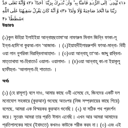
﴿۱﴾ يَّهۡدِىۡۤ اِلَى الرُّشۡدِ فَاٰمَنَّا بِهٖ‌ ؕ وَلَنۡ نُّشۡرِكَ بِرَبِّنَاۤ اَحَدًا ۙ‏ ﴿۲﴾ وَّاَنَّهٗ تَعٰلٰى جَدُّ
رَبِّنَا مَا اتَّخَذَ صَاحِبَةً وَّلَا وَلَدًا ۙ‏ ﴿۳﴾ وَّ اَنَّهٗ كَانَ يَقُوۡلُ سَفِيۡهُنَا عَلَى اللّٰهِ
شَطَطًا ۙ‏ ﴿۴﴾
উচ্চারণঃ
(১)কুল ঊহিয়া ইলাইইয়া আন্নাহুছতামা‘আ নাফারুম মিনাল জিন্নি ফাকা-লূ
ইন্না-ছামি‘না কুরআ-নান ‘আজাবা- । (২)ইয়াহদীইলাররুশদি ফাআ-মান্না- বিহী
ওয়া লান নুশরিকা বিরাব্বিনাআহাদা- । (৩)ওয়া আন্নাহূ তা‘আ- জাদ্দু রাব্বিনা-
মাত্তাখাযা সা-হিবাতাওঁ ওয়ালা- ওয়ালাদা- । (৪)ওয়া আন্নাহূ কা-না ইয়াকূলু
ছাফীহুনা- ‘আলাল্লা-হি শাতাতা- ।
অর্থঃ
(১) (হে রাসূল!) বলে দাও, আমার কাছে ওহী এসেছে যে, জিনদের একটি দল
মনোযোগ সহকারে (কুরআন) শুনেছে অতঃপর (নিজ সম্প্রদায়ের কাছে গিয়ে)
বলেছে, আমরা এক বিস্ময়কর কুরআন শুনেছি। (২) যা সঠিক পথ প্রদর্শন
করে। সুতরাং আমরা তার প্রতি ঈমান এনেছি। এখন আর আমরা আমাদের
প্রতিপালকের সাথে (ইবাদতে) কখনও কাউকে শরীক করব না। (৩) এবং এই