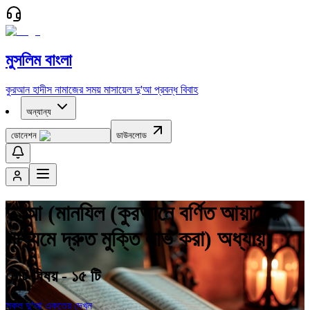
মুসলিম বাংলা
কুরআন
হাদীস
নামাজের সময়
মাসায়েল
দু'আ
প্রবন্ধ
বিবাহ
অন্যান্য
ডোনেশন
ডাউনলোড
দু'আ (
মানযিল (কুরআনে বর্ণিত আয়াতের
মাধ্যমে দ্রুত মুক্তি লাভ করা) অধ্যায়
)
মোট বিষয় -
১৫
টি
সকল দু'আ একত্রে দেখুন