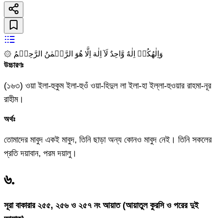
۞ وَاِلٰهُكُمۡ اِلٰهٌ وَّاحِدٌ لَآ اِلٰهَ اِلَّا هُوَ الرَّحۡمٰنُ الرَّحِيۡمُ
উচ্চারণঃ
(১৬৩) ওয়া ইলা-হুকুম ইলা-হুওঁ ওয়া-হিদুল লা ইলা-হা ইল্লা-হুওয়ার রাহমা-নূর
রাহীম।
অর্থঃ
তোমাদের মাবুদ একই মাবুদ, তিনি ছাড়া অন্য কোনও মাবুদ নেই। তিনি সকলের
প্রতি দয়াবান, পরম দয়ালু।
৬
.
সূরা বাকারার ২৫৫, ২৫৬ ও ২৫৭ নং আয়াত (আয়াতুল কুরসি ও পরের দুই