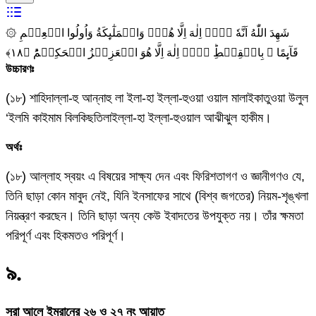
۞ شَهِدَ اللّٰهُ اَنَّهٗ لَاۤ اِلٰهَ اِلَّا هُوَۙ وَالۡمَلٰٓٮِٕكَةُ وَاُولُوا الۡعِلۡمِ
قَآٮِٕمًا ۢ بِالۡقِسۡطِ‌ؕ لَاۤ اِلٰهَ اِلَّا هُوَ الۡعَزِيۡزُ الۡحَكِيۡمُؕ ﴿۱۸﴾‏
উচ্চারণঃ
(১৮) শাহিদাল্লা-হু আন্নাহু লা ইলা-হা ইল্লা-হুওয়া ওয়াল মালাইকাতুওয়া উলুল
‘ইলমি কাইমাম বিলকিছতিলাইল্লা-হা ইল্লা-হুওয়াল আঝীঝুল হাকীম।
অর্থঃ
(১৮) আল্লাহ স্বয়ং এ বিষয়ের সাক্ষ্য দেন এবং ফিরিশতাগণ ও জ্ঞানীগণও যে,
তিনি ছাড়া কোন মাবুদ নেই, যিনি ইনসাফের সাথে (বিশ্ব জগতের) নিয়ম-শৃঙ্খলা
নিয়ন্ত্রণ করছেন। তিনি ছাড়া অন্য কেউ ইবাদতের উপযুক্ত নয়। তাঁর ক্ষমতা
পরিপূর্ণ এবং হিকমতও পরিপূর্ণ।
৯
.
সূরা আলে ইমরানের ২৬ ও ২৭ নং আয়াত