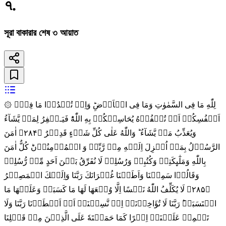
৭
.
সূরা বাকারার শেষ ৩ আয়াত
۞ لِلّٰهِ مَا فِى السَّمٰوٰتِ وَمَا فِى الۡاَرۡضِ‌ؕ وَاِنۡ تُبۡدُوۡا مَا فِىۡۤ
اَنۡفُسِكُمۡ اَوۡ تُخۡفُوۡهُ يُحَاسِبۡكُمۡ بِهِ اللّٰهُ‌ؕ فَيَـغۡفِرُ لِمَنۡ يَّشَآءُ
وَيُعَذِّبُ مَنۡ يَّشَآءُ‌ ؕ وَاللّٰهُ عَلٰى كُلِّ شَىۡءٍ قَدِيۡرٌ‏ ﴿۲۸۴﴾ اٰمَنَ
الرَّسُوۡلُ بِمَاۤ اُنۡزِلَ اِلَيۡهِ مِنۡ رَّبِّهٖ وَ الۡمُؤۡمِنُوۡنَ‌ؕ كُلٌّ اٰمَنَ
بِاللّٰهِ وَمَلٰٓٮِٕكَتِهٖ وَكُتُبِهٖ وَرُسُلِهٖ لَا نُفَرِّقُ بَيۡنَ اَحَدٍ مِّنۡ رُّسُلِهٖ‌
وَقَالُوۡا سَمِعۡنَا وَاَطَعۡنَا‌ غُفۡرَانَكَ رَبَّنَا وَاِلَيۡكَ الۡمَصِيۡرُ‏
﴿۲۸۵﴾ لَا يُكَلِّفُ اللّٰهُ نَفۡسًا اِلَّا وُسۡعَهَا لَهَا مَا كَسَبَتۡ وَعَلَيۡهَا مَا
اكۡتَسَبَتۡ‌ؕ رَبَّنَا لَا تُؤَاخِذۡنَاۤ اِنۡ نَّسِيۡنَاۤ اَوۡ اَخۡطَاۡنَا رَبَّنَا وَلَا
تَحۡمِلۡ عَلَيۡنَاۤ اِصۡرًا كَمَا حَمَلۡتَهٗ عَلَى الَّذِيۡنَ مِنۡ قَبۡلِنَا