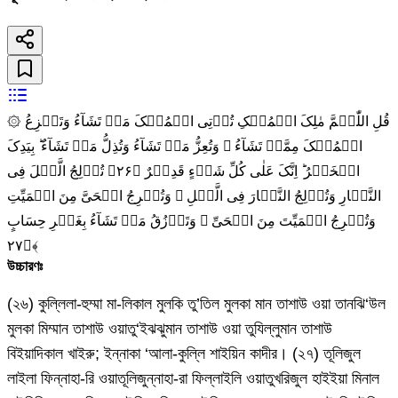
۞ قُلِ اللّٰہُمَّ مٰلِکَ الۡمُلۡکِ تُؤۡتِی الۡمُلۡکَ مَنۡ تَشَآءُ وَتَنۡزِعُ
الۡمُلۡکَ مِمَّنۡ تَشَآءُ ۫ وَتُعِزُّ مَنۡ تَشَآءُ وَتُذِلُّ مَنۡ تَشَآءُ ؕ بِیَدِکَ
الۡخَیۡرُ ؕ اِنَّکَ عَلٰی کُلِّ شَیۡءٍ قَدِیۡرٌ ﴿۲۶﴾ تُوۡلِجُ الَّیۡلَ فِی
النَّہَارِ وَتُوۡلِجُ النَّہَارَ فِی الَّیۡلِ ۫ وَتُخۡرِجُ الۡحَیَّ مِنَ الۡمَیِّتِ
وَتُخۡرِجُ الۡمَیِّتَ مِنَ الۡحَیِّ ۫ وَتَرۡزُقُ مَنۡ تَشَآءُ بِغَیۡرِ حِسَابٍ
﴿۲۷﴾
উচ্চারণঃ
(২৬) কুল্লিলা-হুম্মা মা-লিকাল মুলকি তু’তিল মুলকা মান তাশাউ ওয়া তানঝি‘উল
মুলকা মিম্মান তাশাউ ওয়াতু‘ইঝঝুমান তাশাউ ওয়া তুযিল্লুমান তাশাউ
বিইয়াদিকাল খাইরু; ইন্নাকা ‘আলা-কুল্লি শাইয়িন কাদীর। (২৭) তূলিজুল
লাইলা ফিন্নাহা-রি ওয়াতূলিজুন্নাহা-রা ফিল্লাইলি ওয়াতুখরিজুল হাইইয়া মিনাল