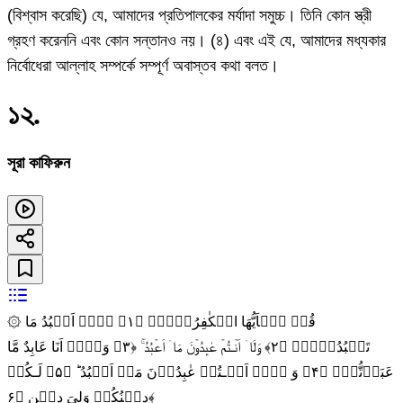
(বিশ্বাস করেছি) যে, আমাদের প্রতিপালকের মর্যাদা সমুচ্চ। তিনি কোন স্ত্রী
গ্রহণ করেননি এবং কোন সন্তানও নয়। (৪) এবং এই যে, আমাদের মধ্যকার
নির্বোধেরা আল্লাহ সম্পর্কে সম্পূর্ণ অবাস্তব কথা বলত।
১২
.
সূরা কাফিরুন
۞ قُلۡ يٰۤاَيُّهَا الۡكٰفِرُوۡنَۙ‏ ﴿۱﴾ لَاۤ اَعۡبُدُ مَا
تَعۡبُدُوۡنَۙ‏ ﴿۲﴾ وَلَاۤ اَنۡـتُمۡ عٰبِدُوۡنَ مَاۤ اَعۡبُدُ‌ ۚ‏ ﴿۳﴾ وَلَاۤ اَنَا عَابِدٌ مَّا
عَبَدۡتُّمۡۙ‏ ﴿۴﴾ وَ لَاۤ اَنۡـتُمۡ عٰبِدُوۡنَ مَاۤ اَعۡبُدُ ؕ‏ ﴿۵﴾ لَـكُمۡ
دِيۡنُكُمۡ وَلِىَ دِيۡنِ‏ ﴿۶﴾