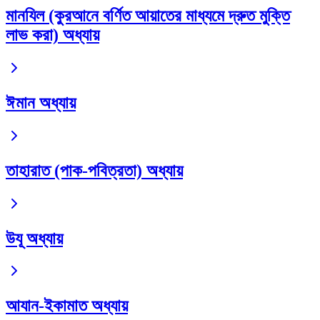
মানযিল (কুরআনে বর্ণিত আয়াতের মাধ্যমে দ্রুত মুক্তি
লাভ করা) অধ্যায়
ঈমান অধ্যায়
তাহারাত (পাক-পবিত্রতা) অধ্যায়
উযূ অধ্যায়
আযান-ইকামাত অধ্যায়