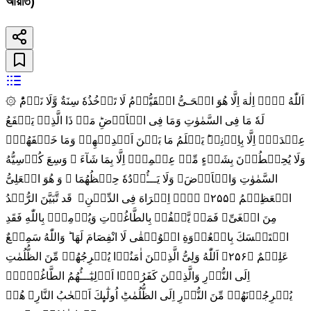
আয়াত)
۞ اَللّٰهُ لَاۤ اِلٰهَ اِلَّا هُوَ الۡحَـىُّ الۡقَيُّوۡمُ لَا تَاۡخُذُهٗ سِنَةٌ وَّلَا نَوۡمٌ‌ؕ
لَهٗ مَا فِى السَّمٰوٰتِ وَمَا فِى الۡاَرۡضِ‌ؕ مَنۡ ذَا الَّذِىۡ يَشۡفَعُ
عِنۡدَهٗۤ اِلَّا بِاِذۡنِهٖ‌ؕ يَعۡلَمُ مَا بَيۡنَ اَيۡدِيۡهِمۡ وَمَا خَلۡفَهُمۡ‌ۚ
وَلَا يُحِيۡطُوۡنَ بِشَىۡءٍ مِّنۡ عِلۡمِهٖۤ اِلَّا بِمَا شَآءَ ۚ وَسِعَ كُرۡسِيُّهُ
السَّمٰوٰتِ وَالۡاَرۡضَ‌‌ۚ وَلَا يَـــُٔوۡدُهٗ حِفۡظُهُمَا ‌ۚ وَ هُوَ الۡعَلِىُّ
الۡعَظِيۡمُ‏ ﴿۲۵۵﴾ لَاۤ اِكۡرَاهَ فِى الدِّيۡنِ‌ۙ قَد تَّبَيَّنَ الرُّشۡدُ
مِنَ الۡغَىِّ‌ۚ فَمَنۡ يَّكۡفُرۡ بِالطَّاغُوۡتِ وَيُؤۡمِنۡۢ بِاللّٰهِ فَقَدِ
اسۡتَمۡسَكَ بِالۡعُرۡوَةِ الۡوُثۡقٰى لَا انْفِصَامَ لَهَا‌‌ ؕ وَاللّٰهُ سَمِيۡعٌ
عَلِيۡمٌ‏ ﴿۲۵۶﴾ اَللّٰهُ وَلِىُّ الَّذِيۡنَ اٰمَنُوۡا يُخۡرِجُهُمۡ مِّنَ الظُّلُمٰتِ
اِلَى النُّوۡرِ‌ وَالَّذِيۡنَ كَفَرُوۡۤا اَوۡلِيٰٓـــُٔهُمُ الطَّاغُوۡتُۙ
يُخۡرِجُوۡنَهُمۡ مِّنَ النُّوۡرِ اِلَى الظُّلُمٰتِ‌ؕ اُولٰٓٮِٕكَ اَصۡحٰبُ النَّارِ‌‌ۚ هُمۡ