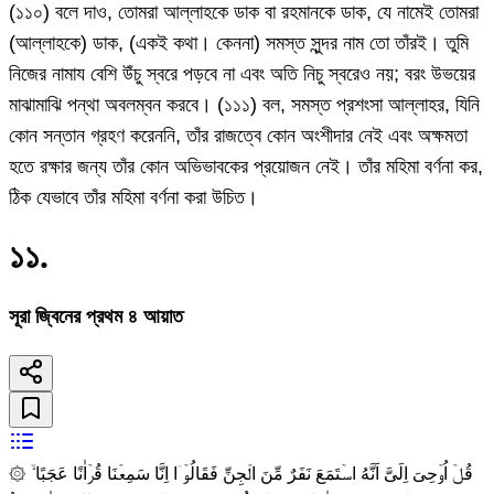
(১১০) বলে দাও, তোমরা আল্লাহকে ডাক বা রহমানকে ডাক, যে নামেই তোমরা
(আল্লাহকে) ডাক, (একই কথা। কেননা) সমস্ত সুন্দর নাম তো তাঁরই। তুমি
নিজের নামায বেশি উঁচু স্বরে পড়বে না এবং অতি নিচু স্বরেও নয়; বরং উভয়ের
মাঝামাঝি পন্থা অবলম্বন করবে। (১১১) বল, সমস্ত প্রশংসা আল্লাহর, যিনি
কোন সন্তান গ্রহণ করেননি, তাঁর রাজত্বে কোন অংশীদার নেই এবং অক্ষমতা
হতে রক্ষার জন্য তাঁর কোন অভিভাবকের প্রয়োজন নেই। তাঁর মহিমা বর্ণনা কর,
ঠিক যেভাবে তাঁর মহিমা বর্ণনা করা উচিত।
১১
.
সূরা জ্বিনের প্রথম ৪ আয়াত
۞ قُلۡ اُوۡحِىَ اِلَىَّ اَنَّهُ اسۡتَمَعَ نَفَرٌ مِّنَ الۡجِنِّ فَقَالُوۡۤا اِنَّا سَمِعۡنَا قُرۡاٰنًا عَجَبًا ۙ‏