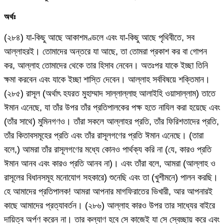
অর্থঃ
(২৮৪) যা-কিছু আছে আকাশমণ্ডলে এবং যা-কিছু আছে পৃথিবীতে, সব
আল্লাহরই। তোমাদের অন্তরে যা আছে, তা তোমরা প্রকাশ কর বা গোপন
কর, আল্লাহ তোমাদের থেকে তার হিসাব নেবেন। অতঃপর যাকে ইচ্ছা তিনি
ক্ষমা করবেন এবং যাকে ইচ্ছা শাস্তি দেবেন। আল্লাহ সর্ববিষয়ে শক্তিমান।
(২৮৫) রাসূল (অর্থাৎ হযরত মুহাম্মাদ সাল্লাল্লাহু আলাইহি ওয়াসাল্লাম) তাতে
ঈমান এনেছে, যা তাঁর উপর তাঁর প্রতিপালকের পক্ষ হতে নাযিল করা হয়েছে এবং
(তাঁর সাথে) মুমিনগণও। তাঁরা সকলে আল্লাহর প্রতি, তাঁর ফিরিশতাদের প্রতি,
তাঁর কিতাবসমূহের প্রতি এবং তাঁর রাসূলগণের প্রতি ঈমান এনেছে। (তারা
বলে,) আমরা তাঁর রাসূলগণের মধ্যে কোনও পার্থক্য করি না (যে, কারও প্রতি
ঈমান আনব এবং কারও প্রতি আনব না)। এবং তাঁরা বলে, আমরা (আল্লাহ ও
রাসূলের বিধানসমূহ মনোযোগ সহকারে) শুনেছি এবং তা (খুশীমনে) পালন করছি।
হে আমাদের প্রতিপালক! আমরা আপনার মাগফিরাতের ভিখারী, আর আপনারই
কাছে আমাদের প্রত্যাবর্তন। (২৮৬) আল্লাহ কারও উপর তার সাধ্যের বাইরে
দায়িত্ব অর্পণ করেন না। তার কল্যাণ হবে সে কাজেই যা সে স্বেচ্ছায় করে এবং