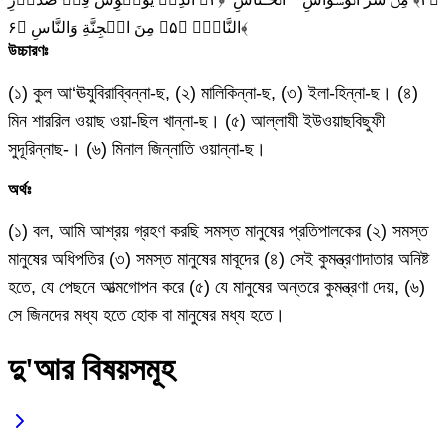
النَّاسِۙ‏ ﴿۵﴾ مِنَ الۡجِنَّةِ وَالنَّاسِ‏ ﴿۶﴾
উচ্চারণঃ
(১) কুল আ‘ঊযুবিরাব্বিন্না-ছ, (২) মালিকিন্না-ছ, (৩) ইলা-হিন্না-ছ। (৪)
মিন শাররিল ওয়াছ ওয়া-ছিল খান্না-ছ। (৫) আল্লাযী ইউওয়াছবিছুফী
সুদূরিন্নাছ-। (৬) মিনাল জিন্নাতি ওয়ান্না-ছ।
অর্থঃ
(১) বল, আমি আশ্রয় গ্রহণ করছি সমস্ত মানুষের প্রতিপালকের (২) সমস্ত
মানুষের অধিপতির (৩) সমস্ত মানুষের মাবূদের (৪) সেই কুমন্ত্রণাদাতার অনিষ্ট
হতে, যে পেছনে আত্মগোপন করে (৫) যে মানুষের অন্তরে কুমন্ত্রণা দেয়, (৬)
সে জিনদের মধ্য হতে হোক বা মানুষের মধ্য হতে।
দু'আর বিষয়সমূহ