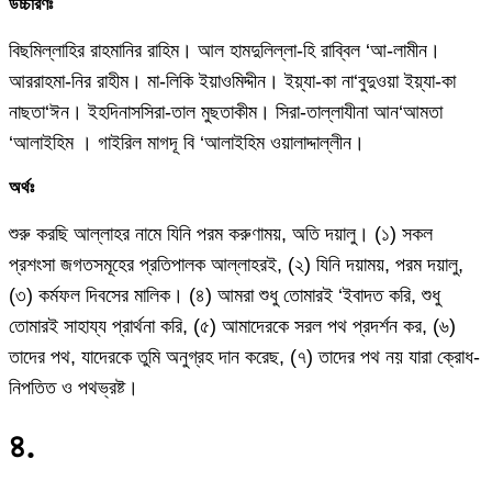
উচ্চারণঃ
বিছমিল্লাহির রাহমানির রাহিম। আল হামদুলিল্লা-হি রাব্বিল ‘আ-লামীন।
আররাহমা-নির রাহীম। মা-লিকি ইয়াওমিদ্দীন। ইয়্যা-কা না‘বুদুওয়া ইয়্যা-কা
নাছতা‘ঈন। ইহদিনাসসিরা-তাল মুছতাকীম। সিরা-তাল্লাযীনা আন‘আমতা
‘আলাইহিম । গাইরিল মাগদূ বি ‘আলাইহিম ওয়ালাদ্দাল্লীন।
অর্থঃ
শুরু করছি আল্লাহর নামে যিনি পরম করুণাময়, অতি দয়ালু। (১) সকল
প্রশংসা জগতসমূহের প্রতিপালক আল্লাহরই, (২) যিনি দয়াময়, পরম দয়ালু,
(৩) কর্মফল দিবসের মালিক। (৪) আমরা শুধু তোমারই ‘ইবাদত করি, শুধু
তোমারই সাহায্য প্রার্থনা করি, (৫) আমাদেরকে সরল পথ প্রদর্শন কর, (৬)
তাদের পথ, যাদেরকে তুমি অনুগ্রহ দান করেছ, (৭) তাদের পথ নয় যারা ক্রোধ-
নিপতিত ও পথভ্রষ্ট।
৪
.