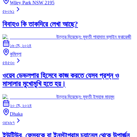
Wiley Park NSW 2195
৫৮০৯১
বিবাহও কি তাকদিরে লেখা আছে?
উত্তর দিয়েছেন:
মুফতী শাহাদাত হুসাইন ফরায়েজী
১৬ মে, ২০২৪
কুমিল্লা
৫৪৫৩০
ওয়েব ডেভলপার হিসেবে কাজ করতে যেসব প্রশ্ন ও
মাসালার মুখোমুখি হতে হয়।
উত্তর দিয়েছেন:
মুফতী ইসহাক মাহমুদ
২০ মে, ২০২৪
Dhaka
৩৫৯৯৭
ইউটিউব, ফেসবুকে বা ইনস্টাগ্রাম চ্যানেল থেকে উপার্জন