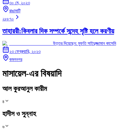
৩০ মে, ২০২৩
রাঙামাটি
২৮৮৭০
তাহাররী:কিবলার দিক সম্পর্কে সন্দেহ সৃষ্টি হলে করণীয়
উত্তর দিয়েছেন:
মুফতি সাইদুজ্জামান কাসেমি
২৩ ফেব্রুয়ারি, ২০২৩
কমলনগর
মাসায়েল-এর বিষয়াদি
আল কুরআনুল কারীম
৪
হাদীস ও সুন্নাহ
৬