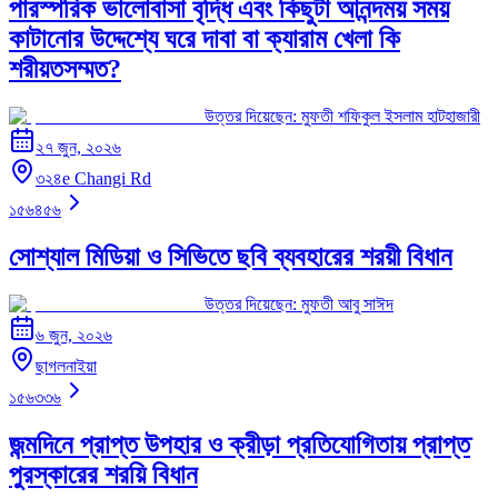
পারস্পরিক ভালোবাসা বৃদ্ধি এবং কিছুটা আনন্দময় সময়
কাটানোর উদ্দেশ্যে ঘরে দাবা বা ক্যারাম খেলা কি
শরীয়তসম্মত?
উত্তর দিয়েছেন:
মুফতী শফিকুল ইসলাম হাটহাজারী
২৭ জুন, ২০২৬
৩২৪e Changi Rd
১৫৬৪৫৬
সোশ্যাল মিডিয়া ও সিভিতে ছবি ব্যবহারের শরয়ী বিধান
উত্তর দিয়েছেন:
মুফতী আবু সাঈদ
৬ জুন, ২০২৬
ছাগলনাইয়া
১৫৬৩৩৬
জন্মদিনে প্রাপ্ত উপহার ও ক্রীড়া প্রতিযোগিতায় প্রাপ্ত
পুরস্কারের শরয়ি বিধান