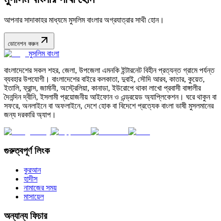
আপনার সাদাকাহর মাধ্যমে মুসলিম বাংলার অগ্রযাত্রার সাথী হোন।
ডোনেশন করুন
মুসলিম বাংলা
বাংলাদেশের সকল শহর, জেলা, উপজেলা এমনকি ইন্টারনেট বিহীন প্রত্যন্ত গ্রামে পর্যন্ত
ব্যবহার উপযোগী। বাংলাদেশের বাইরে কলকাতা, দুবাই, সৌদি আরব, কাতার, কুয়েত,
ইতালি, ফ্রান্স, জার্মানী, অস্ট্রেলিয়া, কানাডা, ইউরোপে থাকা লাখো প্রবাসী বাঙ্গালীর
দৈনন্দিন দ্বীনি, ইসলামী প্রয়োজনীয় আইফোন ও এন্ড্রয়েড অ্যাপ্লিকেশন। ঘরে থাকুন বা
সফরে, অনলাইনে বা অফলাইনে, দেশে হোক বা বিদেশে প্রত্যেক বাংলা ভাষী মুসলমানের
জন্য দরকারি অ্যাপ।
গুরুত্বপূর্ণ লিংক
কুরআন
হাদীস
নামাজের সময়
মাসায়েল
অন্যান্য ফিচার