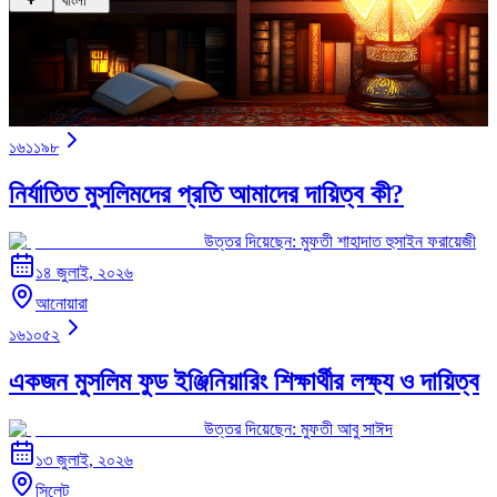
বাংলা
১৬১১৯৮
নির্যাতিত মুসলিমদের প্রতি আমাদের দায়িত্ব কী?
উত্তর দিয়েছেন:
মুফতী শাহাদাত হুসাইন ফরায়েজী
১৪ জুলাই, ২০২৬
আনোয়ারা
১৬১০৫২
একজন মুসলিম ফুড ইঞ্জিনিয়ারিং শিক্ষার্থীর লক্ষ্য ও দায়িত্ব
উত্তর দিয়েছেন:
মুফতী আবু সাঈদ
১৩ জুলাই, ২০২৬
সিলেট