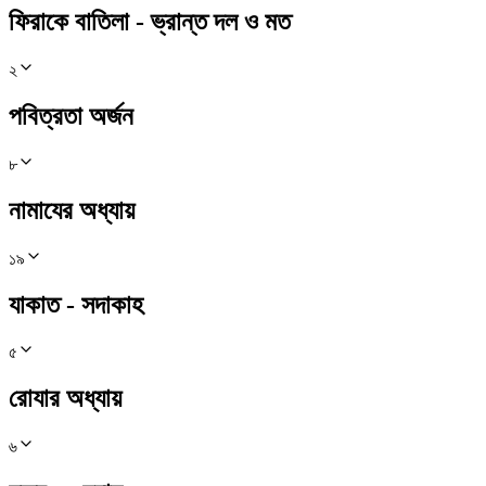
ফিরাকে বাতিলা - ভ্রান্ত দল ও মত
২
পবিত্রতা অর্জন
৮
নামাযের অধ্যায়
১৯
যাকাত - সদাকাহ
৫
রোযার অধ্যায়
৬