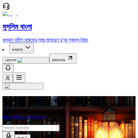
মুসলিম বাংলা
কুরআন
হাদীস
নামাজের সময়
মাসায়েল
দু'আ
প্রবন্ধ
বিবাহ
অন্যান্য
ডোনেশন
ডাউনলোড
আপনার জিজ্ঞাসা/প্রশ্ন-উত্তর
সকল মাসায়েল একত্রে দেখুন