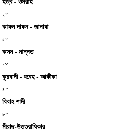
হজ্ব - ওমরাহ
২
কাফন দাফন - জানাযা
৫
কসম - মান্নত
১
কুরবানী - যবেহ - আকীকা
৪
বিবাহ শাদী
৮
মীরাছ-উত্তরাধিকার