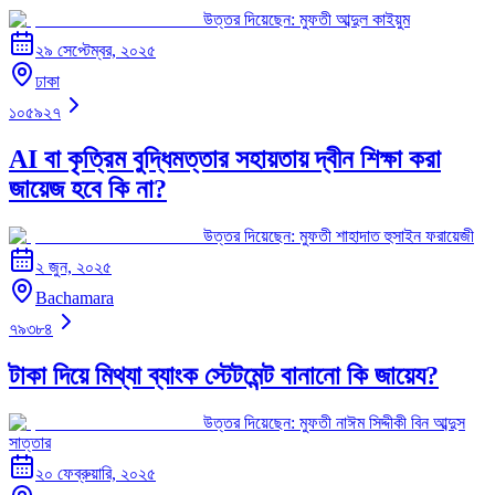
উত্তর দিয়েছেন:
মুফতী আব্দুল কাইয়ুম
২৯ সেপ্টেম্বর, ২০২৫
ঢাকা
১০৫৯২৭
AI বা কৃত্রিম বুদ্ধিমত্তার সহায়তায় দ্বীন শিক্ষা করা
জায়েজ হবে কি না?
উত্তর দিয়েছেন:
মুফতী শাহাদাত হুসাইন ফরায়েজী
২ জুন, ২০২৫
Bachamara
৭৯৩৮৪
টাকা দিয়ে মিথ্যা ব্যাংক স্টেটমেন্ট বানানো কি জায়েয?
উত্তর দিয়েছেন:
মুফতী নাঈম সিদ্দীকী বিন আব্দুস
সাত্তার
২০ ফেব্রুয়ারি, ২০২৫