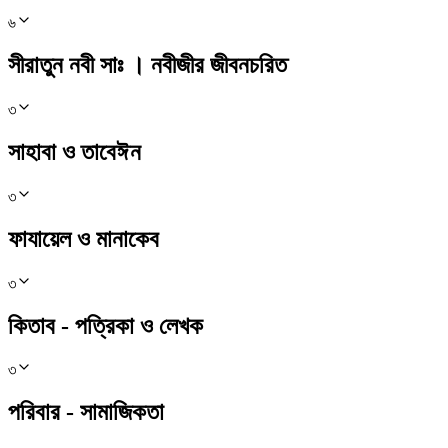
৬
সীরাতুন নবী সাঃ । নবীজীর জীবনচরিত
৩
সাহাবা ও তাবেঈন
৩
ফাযায়েল ও মানাকেব
৩
কিতাব - পত্রিকা ও লেখক
৩
পরিবার - সামাজিকতা