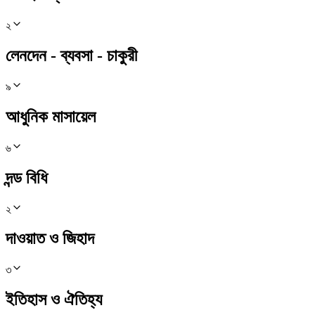
২
লেনদেন - ব্যবসা - চাকুরী
৯
আধুনিক মাসায়েল
৬
দন্ড বিধি
২
দাওয়াত ও জিহাদ
৩
ইতিহাস ও ঐতিহ্য