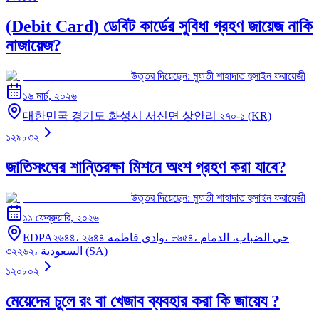
(Debit Card) ডেবিট কার্ডের সুবিধা গ্রহণ জায়েজ নাকি
নাজায়েজ?
উত্তর দিয়েছেন:
মুফতী শাহাদাত হুসাইন ফরায়েজী
১৬ মার্চ, ২০২৬
대한민국 경기도 화성시 서신면 상안리 ২৭০-১ (KR)
১২৯৮৩২
জাতিসংঘের শান্তিরক্ষা মিশনে অংশ গ্রহণ করা যাবে?
উত্তর দিয়েছেন:
মুফতী শাহাদাত হুসাইন ফরায়েজী
১১ ফেব্রুয়ারি, ২০২৬
EDPA২৬৪৪، ২৬৪৪ وادى فاطمه، ৮৬৫৪، حي الضباب، الدمام
৩২২৬২، السعودية (SA)
১২০৮০২
মেয়েদের চুলে রং বা খেজাব ব্যবহার করা কি জায়েয ?