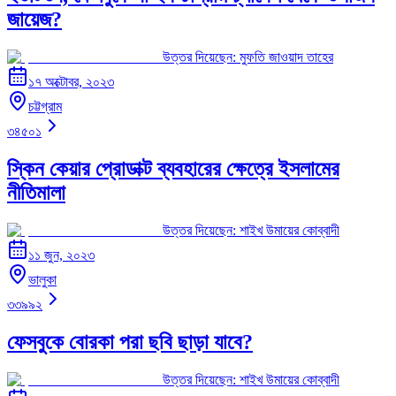
জায়েজ?
উত্তর দিয়েছেন:
মুফতি জাওয়াদ তাহের
১৭ অক্টোবর, ২০২৩
চট্টগ্রাম
৩৪৫০১
স্কিন কেয়ার প্রোডাক্ট ব্যবহারের ক্ষেত্রে ইসলামের
নীতিমালা
উত্তর দিয়েছেন:
শাইখ উমায়ের কোব্বাদী
১১ জুন, ২০২৩
ভালুকা
৩৩৯৯২
ফেসবুকে বোরকা পরা ছবি ছাড়া যাবে?
উত্তর দিয়েছেন:
শাইখ উমায়ের কোব্বাদী