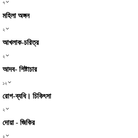
৭
মহিলা অঙ্গন
২
আখলাক-চরিত্র
২
আদব- শিষ্টাচার
১২
রোগ-ব্যধি। চিকিৎসা
২
দোয়া - জিকির
২