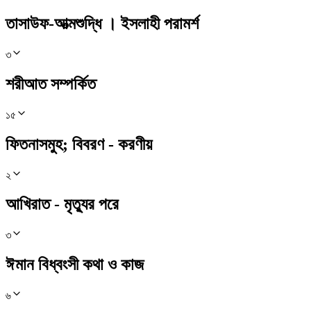
তাসাউফ-আত্মশুদ্ধি । ইসলাহী পরামর্শ
৩
শরীআত সম্পর্কিত
১৫
ফিতনাসমুহ; বিবরণ - করণীয়
২
আখিরাত - মৃত্যুর পরে
৩
ঈমান বিধ্বংসী কথা ও কাজ
৬