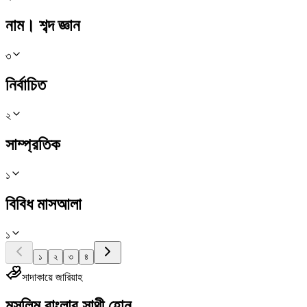
নাম। শব্দ জ্ঞান
৩
নির্বাচিত
২
সাম্প্রতিক
১
বিবিধ মাসআলা
১
১
২
৩
৪
সাদাকায়ে জারিয়াহ
মুসলিম বাংলার সাথী হোন