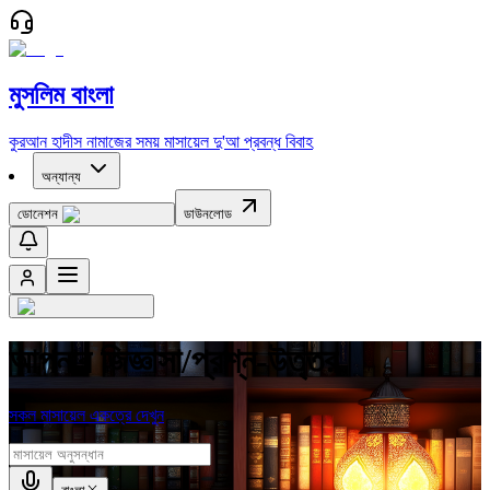
মুসলিম বাংলা
কুরআন
হাদীস
নামাজের সময়
মাসায়েল
দু'আ
প্রবন্ধ
বিবাহ
অন্যান্য
ডোনেশন
ডাউনলোড
আপনার জিজ্ঞাসা/প্রশ্ন-উত্তর
সকল মাসায়েল একত্রে দেখুন