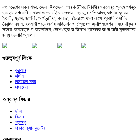
বাংলাদেশের সকল শহর, জেলা, উপজেলা এমনকি ইন্টারনেট বিহীন প্রত্যন্ত গ্রামে পর্যন্ত
ব্যবহার উপযোগী। বাংলাদেশের বাইরে কলকাতা, দুবাই, সৌদি আরব, কাতার, কুয়েত,
ইতালি, ফ্রান্স, জার্মানী, অস্ট্রেলিয়া, কানাডা, ইউরোপে থাকা লাখো প্রবাসী বাঙ্গালীর
দৈনন্দিন দ্বীনি, ইসলামী প্রয়োজনীয় আইফোন ও এন্ড্রয়েড অ্যাপ্লিকেশন। ঘরে থাকুন বা
সফরে, অনলাইনে বা অফলাইনে, দেশে হোক বা বিদেশে প্রত্যেক বাংলা ভাষী মুসলমানের
জন্য দরকারি অ্যাপ।
গুরুত্বপূর্ণ লিংক
কুরআন
হাদীস
নামাজের সময়
মাসায়েল
অন্যান্য ফিচার
দু'আ
কিতাব
প্রবন্ধ
যাকাত ক্যালকুলেটর