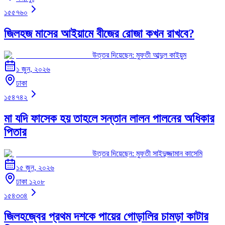
১৫৫৭৬০
জিলহজ মাসের আইয়ামে বীজের রোজা কখন রাখবে?
উত্তর দিয়েছেন:
মুফতী আব্দুল কাইয়ুম
১ জুন, ২০২৬
ঢাকা
১৫৪৭৪২
মা যদি ফাসেক হয় তাহলে সন্তান লালন পালনের অধিকার
পিতার
উত্তর দিয়েছেন:
মুফতী সাইদুজ্জামান কাসেমি
১৫ জুন, ২০২৬
ঢাকা ১২০৮
১৫৪৩৩৪
জিলহজ্বের প্রথম দশকে পায়ের গোড়ালির চামড়া কাটার