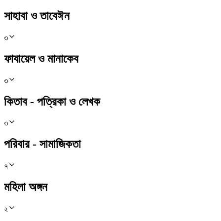
সাহাবা ও তাবেঈন
৩
ফাযায়েল ও মানাকেব
৩
কিতাব - পত্রিকা ও লেখক
৩
পরিবার - সামাজিকতা
৭
মহিলা অঙ্গন
২