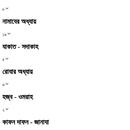
৮
নামাযের অধ্যায়
১৯
যাকাত - সদাকাহ
৫
রোযার অধ্যায়
৬
হজ্ব - ওমরাহ
২
কাফন দাফন - জানাযা