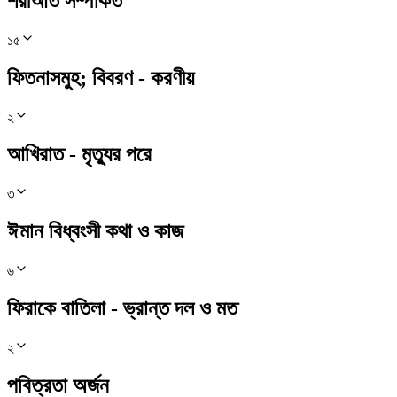
শরীআত সম্পর্কিত
১৫
ফিতনাসমুহ; বিবরণ - করণীয়
২
আখিরাত - মৃত্যুর পরে
৩
ঈমান বিধ্বংসী কথা ও কাজ
৬
ফিরাকে বাতিলা - ভ্রান্ত দল ও মত
২
পবিত্রতা অর্জন