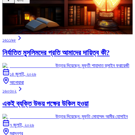
বাংলা
১৬১১৯৮
নির্যাতিত মুসলিমদের প্রতি আমাদের দায়িত্ব কী?
উত্তর দিয়েছেন:
মুফতী শাহাদাত হুসাইন ফরায়েজী
১৪ জুলাই, ২০২৬
আনোয়ারা
১৬০৩০২
একই ব্যক্তি উভয় পক্ষের উকিল হওয়া
উত্তর দিয়েছেন:
মুফতি মোহাম্মদ আমীর হোসাইন
৭ জুলাই, ২০২৬
মুরাদনগর