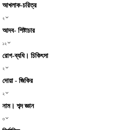
আখলাক-চরিত্র
২
আদব- শিষ্টাচার
১২
রোগ-ব্যধি। চিকিৎসা
২
দোয়া - জিকির
২
নাম। শব্দ জ্ঞান
৩