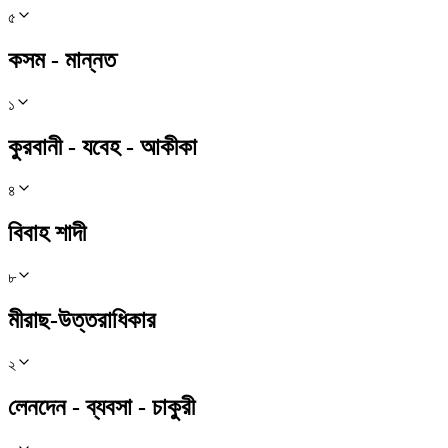
৫
কসম - মান্নত
১
কুরবানী - যবেহ - আকীকা
৪
বিবাহ শাদী
৮
মীরাছ-উত্তরাধিকার
২
লেনদেন - ব্যবসা - চাকুরী