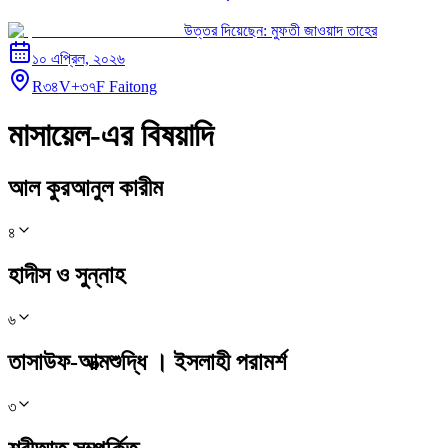
উত্তর দিয়েছেন:
মুফতী জাওয়াদ তাহের
১০ এপ্রিল, ২০২৬
R৩৪V+৩৭F Faitong
মাসায়েল-এর বিষয়াদি
আল কুরআনুল কারীম
৪
হাদীস ও সুন্নাহ
৬
তাসাউফ-আত্মশুদ্ধি । ইসলাহী পরামর্শ
৩