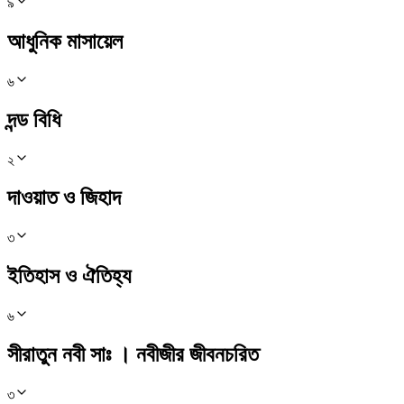
৯
আধুনিক মাসায়েল
৬
দন্ড বিধি
২
দাওয়াত ও জিহাদ
৩
ইতিহাস ও ঐতিহ্য
৬
সীরাতুন নবী সাঃ । নবীজীর জীবনচরিত
৩