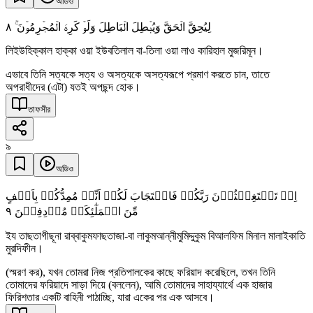
অডিও
٨
لِیُحِقَّ الۡحَقَّ وَیُبۡطِلَ الۡبَاطِلَ وَلَوۡ کَرِہَ الۡمُجۡرِمُوۡنَ ۚ
লিইউহিক্কাল হাক্কা ওয়া ইউবতিলাল বা-তিলা ওয়া লাও কারিহাল মুজরিমূন।
এভাবে তিনি সত্যকে সত্য ও অসত্যকে অসত্যরূপে প্রমাণ করতে চান, তাতে
অপরাধীদের (এটা) যতই অপছন্দ হোক।
তাফসীর
৯
অডিও
اِذۡ تَسۡتَغِیۡثُوۡنَ رَبَّکُمۡ فَاسۡتَجَابَ لَکُمۡ اَنِّیۡ مُمِدُّکُمۡ بِاَلۡفٍ
٩
مِّنَ الۡمَلٰٓئِکَۃِ مُرۡدِفِیۡنَ
ইয তাছতাগীছূনা রাব্বাকুমফাছতাজা-বা লাকুমআন্নীমুমিদ্দুকুম বিআলফিম মিনাল মালাইকাতি
মুরদিফীন।
(স্মরণ কর), যখন তোমরা নিজ প্রতিপালকের কাছে ফরিয়াদ করেছিলে, তখন তিনি
তোমাদের ফরিয়াদে সাড়া দিয়ে (বললেন), আমি তোমাদের সাহায্যার্থে এক হাজার
ফিরিশতার একটি বাহিনী পাঠাচ্ছি, যারা একের পর এক আসবে।