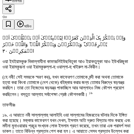
তাফসীর
৩০
অডিও
وَاِذۡ یَمۡکُرُ بِکَ الَّذِیۡنَ کَفَرُوۡا لِیُثۡبِتُوۡکَ اَوۡ یَقۡتُلُوۡکَ اَوۡ
یُخۡرِجُوۡکَ ؕ وَیَمۡکُرُوۡنَ وَیَمۡکُرُ اللّٰہُ ؕ وَاللّٰہُ خَیۡرُ
٣۰
الۡمٰکِرِیۡنَ
ওয়া ইযইয়ামকুরু বিকাল্লাযীনা কাফারূলিইউছবিতূকা আও ইয়াকতুলূকা আও ইউখরিজুকা
ওয়া ইয়ামকুরূনা ওয়া ইয়ামকুরুল্লা-হু ওয়াল্লা-হু খাইরুল মা-কিরীন।
(হে নবী! সেই সময়কে স্মরণ কর), যখন কাফেরগণ তোমাকে বন্দী করা অথবা তোমাকে
হত্যা করা কিংবা তোমাকে (দেশ থেকে) বহিষ্কার করার জন্য তোমার বিরুদ্ধে ষড়যন্ত্র
করছিল। তারা তো নিজেদের ষড়যন্ত্র পাকাচ্ছিল আর আল্লাহও নিজ কৌশল প্রয়োগ
১৯
করছিলেন। বস্তুত আল্লাহ সর্বাপেক্ষা শ্রেষ্ঠ কৌশলকারী।
তাফসীরঃ
১৯. এ আয়াতে নবী সাল্লাল্লাহু আলাইহি ওয়া সাল্লামের হিজরতের ঘটনার দিকে ইঙ্গিত
করা হয়েছে। মক্কার কাফেরগণ যখন দেখল, ইসলাম অতি দ্রুত বিস্তার লাভ করছে এবং
মদীনা মুনাওয়ারায় প্রচুর সংখ্যক লোক ইসলাম গ্রহণ করেছে, তখন তারা এক পরামর্শ সভা
ডাকল। তাতে বিভিন্ন প্রস্তাব পেশ করা হল। এ আয়াতে সেসব প্রস্তাব উল্লেখ করা