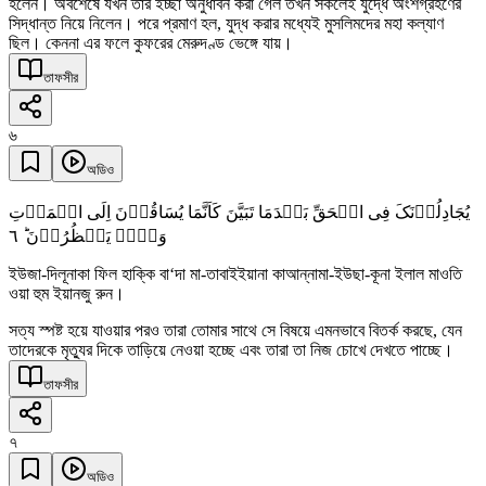
হলেন। অবশেষে যখন তাঁর ইচ্ছা অনুধাবন করা গেল তখন সকলেই যুদ্ধে অংশগ্রহণের
সিদ্ধান্ত নিয়ে নিলেন। পরে প্রমাণ হল, যুদ্ধ করার মধ্যেই মুসলিমদের মহা কল্যাণ
ছিল। কেননা এর ফলে কুফরের মেরুদণ্ড ভেঙ্গে যায়।
তাফসীর
৬
অডিও
یُجَادِلُوۡنَکَ فِی الۡحَقِّ بَعۡدَمَا تَبَیَّنَ کَاَنَّمَا یُسَاقُوۡنَ اِلَی الۡمَوۡتِ
٦
وَہُمۡ یَنۡظُرُوۡنَ ؕ
ইউজা-দিলূনাকা ফিল হাক্কি বা‘দা মা-তাবাইইয়ানা কাআন্নামা-ইউছা-কূনা ইলাল মাওতি
ওয়া হুম ইয়ানজু রুন।
সত্য স্পষ্ট হয়ে যাওয়ার পরও তারা তোমার সাথে সে বিষয়ে এমনভাবে বিতর্ক করছে, যেন
তাদেরকে মৃত্যুর দিকে তাড়িয়ে নেওয়া হচ্ছে এবং তারা তা নিজ চোখে দেখতে পাচ্ছে।
তাফসীর
৭
অডিও