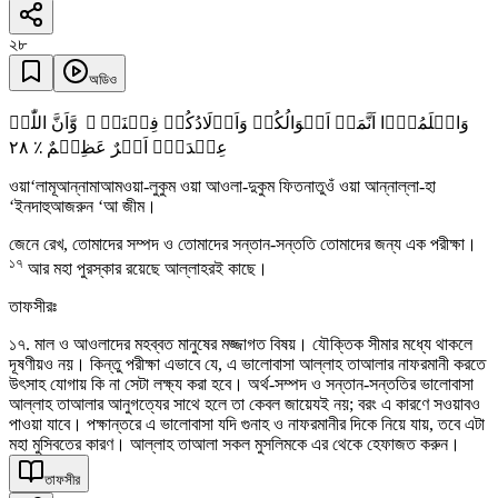
২৮
অডিও
وَاعۡلَمُوۡۤا اَنَّمَاۤ اَمۡوَالُکُمۡ وَاَوۡلَادُکُمۡ فِتۡنَۃٌ ۙ وَّاَنَّ اللّٰہَ
٢٨
عِنۡدَہٗۤ اَجۡرٌ عَظِیۡمٌ ٪
ওয়া‘লামূআন্নামাআমওয়া-লুকুম ওয়া আওলা-দুকুম ফিতনাতুওঁ ওয়া আন্নাল্লা-হা
‘ইনদাহুআজরুন ‘আ জীম।
জেনে রেখ, তোমাদের সম্পদ ও তোমাদের সন্তান-সন্ততি তোমাদের জন্য এক পরীক্ষা।
১৭
আর মহা পুরস্কার রয়েছে আল্লাহরই কাছে।
তাফসীরঃ
১৭. মাল ও আওলাদের মহব্বত মানুষের মজ্জাগত বিষয়। যৌক্তিক সীমার মধ্যে থাকলে
দূষণীয়ও নয়। কিন্তু পরীক্ষা এভাবে যে, এ ভালোবাসা আল্লাহ তাআলার নাফরমানী করতে
উৎসাহ যোগায় কি না সেটা লক্ষ্য করা হবে। অর্থ-সম্পদ ও সন্তান-সন্ততির ভালোবাসা
আল্লাহ তাআলার আনুগত্যের সাথে হলে তা কেবল জায়েযই নয়; বরং এ কারণে সওয়াবও
পাওয়া যাবে। পক্ষান্তরে এ ভালোবাসা যদি গুনাহ ও নাফরমানীর দিকে নিয়ে যায়, তবে এটা
মহা মুসিবতের কারণ। আল্লাহ তাআলা সকল মুসলিমকে এর থেকে হেফাজত করুন।
তাফসীর