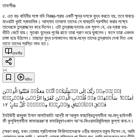
তাফসীরঃ
৫. এত বড় বাহিনীর সঙ্গে যদি নিরস্ত্র-প্রায় একটি ক্ষুদ্র দলকে যুদ্ধ করতে হয়, তবে ঘাবড়ে
যাওয়াটা খুবই স্বাভাবিক। আল্লাহ তাআলা তাদের সে ঘাবড়ানি প্রশমিত করার লক্ষ্যে
তাদেরকে তন্দ্রাচ্ছন্ন করে দিলেন। এটা তন্দ্রাচ্ছন্নতার এক সুফল যে, এর দ্বারা ভয়-
ভীতি কেটে যায়। সুতরাং যুদ্ধের পূর্বের রাতে তারা প্রাণ ভরে ঘুমালেন। ফলে তারা একদম
চাঙ্গা হয়ে উঠলেন। তাছাড়া যুদ্ধ চলাকালেও মাঝে-মধ্যে তাদের তন্দ্রাভাব দেখা দিত এবং
তাতে তাদের স্বস্তি লাভ হত।
তাফসীর
১২
অডিও
اِذۡ یُوۡحِیۡ رَبُّکَ اِلَی الۡمَلٰٓئِکَۃِ اَنِّیۡ مَعَکُمۡ فَثَبِّتُوا الَّذِیۡنَ
اٰمَنُوۡا ؕ سَاُلۡقِیۡ فِیۡ قُلُوۡبِ الَّذِیۡنَ کَفَرُوا الرُّعۡبَ فَاضۡرِبُوۡا
١٢
فَوۡقَ الۡاَعۡنَاقِ وَاضۡرِبُوۡا مِنۡہُمۡ کُلَّ بَنَانٍ ؕ
ইযইঊহী রাব্বুকা ইলাল মালাইকাতি আন্নী মা‘আকুম ফাছাব্বিতুল্লাযীনা আ-মানূ ছাউলকী
ফী কুলূবিল্লাযীনা কাফারূররু‘বা ফাদরিবূফাওকাল আ‘না-কিওয়াদরিবূমিনহুম কুল্লা বানা-ন।
(স্মরণ কর), যখন তোমার প্রতিপালক ফিরিশতাদেরকে ওহীর মাধ্যমে হুকুম দিলেন যে, আমি
তোমাদের সঙ্গে আছি। কাজেই তোমরা মুমিনদের পা স্থির রাখ, আমি কাফেরদের মনে ভীতি