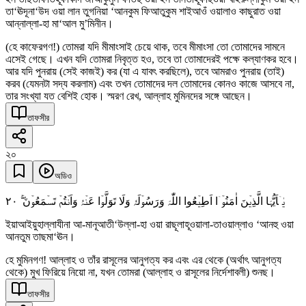
তা‘ঊদূনা‘উদ ওয়া লান তুগনিয়া ‘আনকুম ফিআতুকুম শাইআওঁ ওয়ালাও কাছুরাত ওয়া
আন্নাল্লা-হা মা‘আল মু’মিনীন।
(হে কাফেরগণ!) তোমরা যদি মীমাংসাই চেয়ে থাক, তবে মীমাংসা তো তোমাদের সামনে
এসেই গেছে। এখন যদি তোমরা নিবৃত্ত হও, তবে তা তোমাদেরই পক্ষে কল্যাণকর হবে।
আর যদি পুনরায় (সেই কাজই) কর (যা এ যাবৎ করছিলে), তবে আমরাও পুনরায় (তাই)
করব (যেমনটা সদ্য করলাম) এবং তখন তোমাদের দল তোমাদের কোনও কাজে আসবে না,
তার সংখ্যা যত বেশিই হোক। স্মরণ রেখ, আল্লাহ মুমিনদের সঙ্গে আছেন।
তাফসীর
২০
অডিও
٢۰
یٰۤاَیُّہَا الَّذِیۡنَ اٰمَنُوۡۤا اَطِیۡعُوا اللّٰہَ وَرَسُوۡلَہٗ وَلَا تَوَلَّوۡا عَنۡہُ وَاَنۡتُمۡ تَسۡمَعُوۡنَ ۚۖ
ইয়াআইয়ুহাল্লাযীনা আ-মানূআতী‘উল্লা-হা ওয়া রাছূলাহূওয়ালা-তাওয়াল্লাও ‘আনহু ওয়া
আনতুম তাছমা‘ঊন।
হে মুমিনগণ! আল্লাহ ও তাঁর রাসূলের আনুগত্য কর এবং এর থেকে (অর্থাৎ আনুগত্য
থেকে) মুখ ফিরিয়ে নিয়ো না, যখন তোমরা (আল্লাহ ও রাসূলের নির্দেশাবলী) শুনছ।
তাফসীর