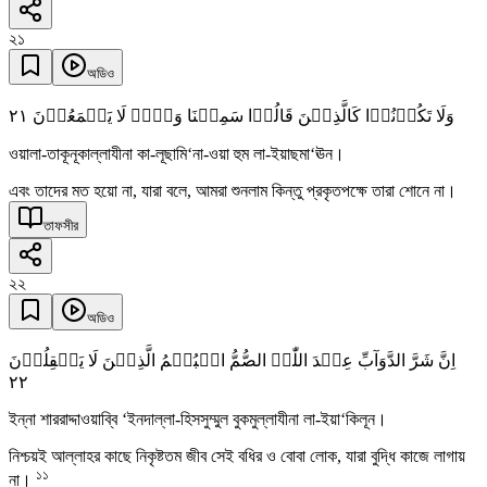
২১
অডিও
٢١
وَلَا تَکُوۡنُوۡا کَالَّذِیۡنَ قَالُوۡا سَمِعۡنَا وَہُمۡ لَا یَسۡمَعُوۡنَ
ওয়ালা-তাকূনূকাল্লাযীনা কা-লূছামি‘না-ওয়া হুম লা-ইয়াছমা‘ঊন।
এবং তাদের মত হয়ো না, যারা বলে, আমরা শুনলাম কিন্তু প্রকৃতপক্ষে তারা শোনে না।
তাফসীর
২২
অডিও
اِنَّ شَرَّ الدَّوَآبِّ عِنۡدَ اللّٰہِ الصُّمُّ الۡبُکۡمُ الَّذِیۡنَ لَا یَعۡقِلُوۡنَ
٢٢
ইন্না শাররাদ্দাওয়াব্বি ‘ইনদাল্লা-হিসসুম্মুল বুকমুল্লাযীনা লা-ইয়া‘কিলূন।
নিশ্চয়ই আল্লাহর কাছে নিকৃষ্টতম জীব সেই বধির ও বোবা লোক, যারা বুদ্ধি কাজে লাগায়
১১
না।