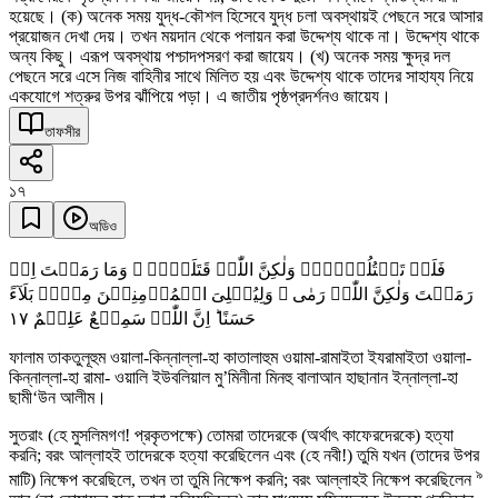
হয়েছে। (ক) অনেক সময় যুদ্ধ-কৌশল হিসেবে যুদ্ধ চলা অবস্থায়ই পেছনে সরে আসার
প্রয়োজন দেখা দেয়। তখন ময়দান থেকে পলায়ন করা উদ্দেশ্য থাকে না। উদ্দেশ্য থাকে
অন্য কিছু। এরূপ অবস্থায় পশ্চাদপসরণ করা জায়েয। (খ) অনেক সময় ক্ষুদ্র দল
পেছনে সরে এসে নিজ বাহিনীর সাথে মিলিত হয় এবং উদ্দেশ্য থাকে তাদের সাহায্য নিয়ে
একযোগে শত্রুর উপর ঝাঁপিয়ে পড়া। এ জাতীয় পৃষ্ঠপ্রদর্শনও জায়েয।
তাফসীর
১৭
অডিও
فَلَمۡ تَقۡتُلُوۡہُمۡ وَلٰکِنَّ اللّٰہَ قَتَلَہُمۡ ۪ وَمَا رَمَیۡتَ اِذۡ
رَمَیۡتَ وَلٰکِنَّ اللّٰہَ رَمٰی ۚ وَلِیُبۡلِیَ الۡمُؤۡمِنِیۡنَ مِنۡہُ بَلَآءً
١٧
حَسَنًا ؕ اِنَّ اللّٰہَ سَمِیۡعٌ عَلِیۡمٌ
ফালাম তাকতুলূহুম ওয়ালা-কিন্নাল্লা-হা কাতালাহুম ওয়ামা-রামাইতা ইযরামাইতা ওয়ালা-
কিন্নাল্লা-হা রামা- ওয়ালি ইউবলিয়াল মু’মিনীনা মিনহু বালাআন হাছানান ইন্নাল্লা-হা
ছামী‘উন আলীম।
সুতরাং (হে মুসলিমগণ! প্রকৃতপক্ষে) তোমরা তাদেরকে (অর্থাৎ কাফেরদেরকে) হত্যা
করনি; বরং আল্লাহই তাদেরকে হত্যা করেছিলেন এবং (হে নবী!) তুমি যখন (তাদের উপর
৯
মাটি) নিক্ষেপ করেছিলে, তখন তা তুমি নিক্ষেপ করনি; বরং আল্লাহই নিক্ষেপ করেছিলেন