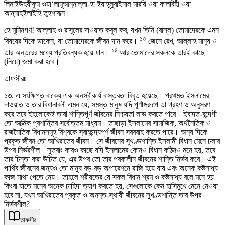
লিমাইউহয়ীকুম ওয়া‘লামূআন্নাল্লা-হা ইয়াহূলুবাইনাল মারয়ি ওয়া কালবিহী ওয়া
আন্নাহূইলাইহি তুহশারূন।
হে মুমিনগণ! আল্লাহ ও রাসূলের দাওয়াত কবুল কর, যখন তিনি (রাসূল) তোমাদেরকে এমন
১৩
বিষয়ের দিকে ডাকেন, যা তোমাদেরকে জীবন দান করে।
জেনে রেখ, আল্লাহ মানুষ ও
১৪
তার অন্তরের মধ্যে প্রতিবন্ধক হয়ে যান।
আর তোমাদের সকলকে তারই কাছে
(নিয়ে) জমা করা হবে।
তাফসীরঃ
১৩. এ সংক্ষিপ্ত বাক্যে এক অনস্বীকার্য বাস্তবতা বিবৃত হয়েছে। প্রথমত ইসলামের
দাওয়াত ও তার বিধানাবলী এমন যে, সমস্ত মানুষ যদি পূর্ণাঙ্গরূপে তা গ্রহণ ও অনুসরণ
করে তবে ইহলোকেই তারা শান্তিপূর্ণ জীবনের নিশ্চয়তা লাভ করতে পারে। ইবাদত-বন্দেগী
তো আত্মিক প্রশান্তির সর্বোত্তম মাধ্যম। তাছাড়া ইসলামের সামাজিক, অর্থনৈতিক ও
রাজনৈতিক বিধানসমূহ বিশ্বকে স্বাচ্ছন্দ্যপূর্ণ জীবন সরবরাহ করতে পারে। অন্য দিকে
প্রকৃত জীবন তো আখিরাতের জীবন। সে জীবনের সুখণ্ডশান্তি ইসলামী বিধান মেনে চলার
উপর নির্ভরশীল। সুতরাং কারও কাছে যদি ইসলামের কোনও বিধান কঠিনও মনে হয়, তবে
তার চিন্তা করা উচিত যে, এর উপর তো তার পরকালীন জীবনের শান্তি নির্ভর করে। এই
পার্থিব জীবনের জন্যও তো মানুষ বড়-বড় অপারেশনে রাজি হয়ে যায় এবং অনেক কষ্টসাধ্য
কাজ মাথা পেতে নেয়। তাহলে শরীয়তের যে সকল বিধান শ্রম ও কষ্টসাধ্য বলে মনে হয়
কিংবা যাতে মনের অনেক চাহিদা ত্যাগ করতে হয়, সেগুলোকে কেন হাসিমুখে মেনে নেওয়া
হবে না, যখন আখিরাতের প্রকৃত ও অনন্ত-স্থায়ী জীবনের সুখণ্ডশান্তি তার উপর
নির্ভরশীল?
তাফসীর