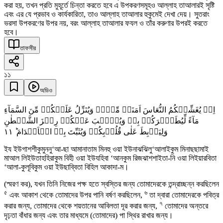
করা হয়, তখন প্রতি মুহূর্তে চিন্তা করতে হবে এ উপকরণসমূহও আল্লাহ তাআলারই সৃষ্টি
এবং এর যে প্রভাব ও কার্যকারিতা, তাও আল্লাহ তাআলার হুকুমেই দেখা দেয়। সুতরাং
ভরসা উপকরণের উপর নয়, বরং আল্লাহ তাআলার ফযল ও তাঁর করুণার উপরই করতে
হবে।
তাফসীর
১১
অডিও
اِذۡ یُغَشِّیۡکُمُ النُّعَاسَ اَمَنَۃً مِّنۡہُ وَیُنَزِّلُ عَلَیۡکُمۡ مِّنَ السَّمَآءِ
مَآءً لِّیُطَہِّرَکُمۡ بِہٖ وَیُذۡہِبَ عَنۡکُمۡ رِجۡزَ الشَّیۡطٰنِ
١١
وَلِیَرۡبِطَ عَلٰی قُلُوۡبِکُمۡ وَیُثَبِّتَ بِہِ الۡاَقۡدَامَ ؕ
ইয ইউগাশশীকুমুননু‘আ-ছা আমানাতাম মিনহু ওয়া ইউনাঝঝিলু‘আলাইকুম মিনাছছামাই
মাআল লিইউতাহহিরাকুম বিহী ওয়া ইউযহিবা ‘আনকুম রিজঝাশশাইতা-নি ওয়া লিইয়ারবিতা
‘আলা-কুলূবিকুম ওয়া ইউছাব্বিতা বিহিল আকাদা-ম।
(স্মরণ কর), যখন তিনি নিজের পক্ষ হতে স্বস্তির জন্য তোমাদেরকে তন্দ্রাচ্ছন্ন করছিলেন
৫
৬
এবং আকাশ থেকে তোমাদের উপর পানি বর্ষণ করছিলেন,
তা দ্বারা তোমাদেরকে পবিত্র
৭
করার জন্য, তোমাদের থেকে শয়তানের আবিলতা দূর করার জন্য,
তোমাদের অন্তরে
দৃঢ়তা বাঁধার জন্য এবং তার মাধ্যমে (তোমাদের) পা স্থির রাখার জন্য।