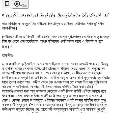
অডিও
٥
کَمَاۤ اَخۡرَجَکَ رَبُّکَ مِنۡۢ بَیۡتِکَ بِالۡحَقِّ ۪ وَاِنَّ فَرِیۡقًا مِّنَ الۡمُؤۡمِنِیۡنَ لَکٰرِہُوۡنَ ۙ
কামাআখরাজাকা রাব্বুকা মিম বাইতিকা বিলহাক্কি ওয়া ইন্না ফারীকাম মিনাল মু’মিনীনা
লাকা-রিহূন।
(গনীমত বণ্টনের এ বিষয়টা সেই রকম), যেমন তোমার প্রতিপালক তোমাকে সত্যের জন্য
নিজ ঘর থেকে বের করেছিলেন, অথচ মুমিনদের একটি দলের কাছে এ বিষয়টা অপছন্দ
২
ছিল।
তাফসীরঃ
২. যারা গনীমত কুড়িয়েছিল, তাদের আশা ছিল সে সম্পদ কেবল তাদেরই থাকবে। কিন্তু
ফায়সালা যেহেতু সে রকম হয়নি, তাই তাদেরকে সান্তনা দেওয়া হচ্ছে যে, মানুষের সব
আশাই পরিণামে মঙ্গলজনক হয় না। পরে তার বুঝে আসে, যে সিদ্ধান্ত তার ইচ্ছার
বিপরীত হয়েছে কল্যাণ তাতেই নিহিত। এটাকে আবু জাহলের সাথে যুদ্ধ করার ব্যাপারটার
সাথে তুলনা করতে পার। মদীনা থেকে বের হওয়ার সময় তো লক্ষ্য ছিল আবু সুফিয়ানের
কাফেলাকে আটকানো, যে কারণে রীতিমত কোনও বাহিনীও তৈরি করা হয়নি।
অনাকাঙ্খিতভাবে যখন আবু জাহলের নেতৃত্বে একটি বিশাল বাহিনী এগিয়ে আসছে বলে
খবর পাওয়া গেল, তখন কতিপয় সাহাবী চাচ্ছিলেন, যুদ্ধ না করে ওয়াপস চলে যাওয়া
হোক। কেননা এভাবে অপ্রস্তুত ও নিরস্ত্র অবস্থায় একটি সশস্ত্র বাহিনীর সাথে যুদ্ধ
করলে সেটা মৃত্যুমুখে ঝাঁপ দেওয়ার নামান্তর হবে। কিন্তু অন্যান্য সাহাবীগণ অত্যন্ত
উদ্দীপনাময় বক্তৃতা দিলেন এবং তাতে নবী সাল্লাল্লাহু আলাইহি ওয়া সাল্লাম খুব খুশী