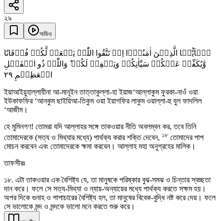
২৯
অডিও
یٰۤاَیُّہَا الَّذِیۡنَ اٰمَنُوۡۤا اِنۡ تَتَّقُوا اللّٰہَ یَجۡعَلۡ لَّکُمۡ فُرۡقَانًا
وَّیُکَفِّرۡ عَنۡکُمۡ سَیِّاٰتِکُمۡ وَیَغۡفِرۡ لَکُمۡ ؕ وَاللّٰہُ ذُو الۡفَضۡلِ
٢٩
الۡعَظِیۡمِ
ইয়াআইয়ুহাল্লাযীনা আ-মানূইন তাত্তাকুল্লা-হা ইয়াজ‘আল্লাকুম ফুরকা-নাওঁ ওয়া
ইউকাফফির ‘আনকুম ছাইয়িআ-তিকুম ওয়া ইয়াগফির লাকুম ওয়াল্লা-হু যুল ফাদলিল
‘আজীম।
হে মুমিনগণ! তোমরা যদি আল্লাহর সঙ্গে তাকওয়ার নীতি অবলম্বন কর, তবে তিনি
১৮
তোমাদেরকে (সত্য ও মিথ্যার মধ্যে) পার্থক্য করার শক্তি দেবেন,
তোমাদের পাপ
মোচন করবেন এবং তোমাদেরকে ক্ষমা করবেন। আল্লাহ মহা অনুগ্রহের মালিক।
তাফসীরঃ
১৮. এটা তাকওয়ার এক বৈশিষ্ট্য যে, তা মানুষকে পরিষ্কার বুঝ-সমঝ ও চিন্তার স্বচ্ছতা
দান করে। ফলে সে সত্য-মিথ্যা ও ন্যায়-অন্যায়ের মধ্যে পার্থক্য করতে সক্ষম হয়।
অপর দিকে গুনাহ ও পাপাচারের বৈশিষ্ট্য হল, তা মানুষের বিবেক-বুদ্ধি নষ্ট করে দেয়। ফলে
সে ভালোকে মন্দ ও মন্দকে ভালো মনে করতে শুরু করে।