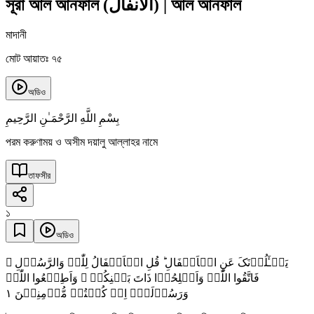
সূরা আল আনফাল
(
الأنفال
)
|
আল আনফাল
মাদানী
মোট আয়াতঃ ৭৫
অডিও
بِسْمِ اللَّهِ الرَّحْمَـٰنِ الرَّحِيمِ
পরম করুণাময় ও অসীম দয়ালু আল্লাহর নামে
তাফসীর
১
অডিও
یَسۡـَٔلُوۡنَکَ عَنِ الۡاَنۡفَالِ ؕ قُلِ الۡاَنۡفَالُ لِلّٰہِ وَالرَّسُوۡلِ ۚ
فَاتَّقُوا اللّٰہَ وَاَصۡلِحُوۡا ذَاتَ بَیۡنِکُمۡ ۪ وَاَطِیۡعُوا اللّٰہَ
١
وَرَسُوۡلَہٗۤ اِنۡ کُنۡتُمۡ مُّؤۡمِنِیۡنَ