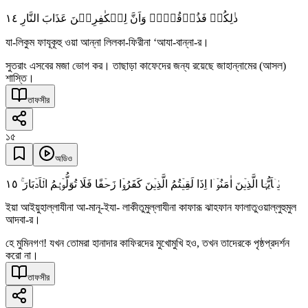
١٤
ذٰلِکُمۡ فَذُوۡقُوۡہُ وَاَنَّ لِلۡکٰفِرِیۡنَ عَذَابَ النَّارِ
যা-লিকুম ফাযূকূহু ওয়া আন্না লিলকা-ফিরীনা ‘আযা-বান্না-র।
সুতরাং এসবের মজা ভোগ কর। তাছাড়া কাফেদের জন্য রয়েছে জাহান্নামের (আসল)
শাস্তি।
তাফসীর
১৫
অডিও
١٥
یٰۤاَیُّہَا الَّذِیۡنَ اٰمَنُوۡۤا اِذَا لَقِیۡتُمُ الَّذِیۡنَ کَفَرُوۡا زَحۡفًا فَلَا تُوَلُّوۡہُمُ الۡاَدۡبَارَ ۚ
ইয়া আইয়ুহাল্লাযীনা আ-মানূ-ইযা- লাকীতুমুল্লাযীনা কাফারূ ঝাহফান ফালাতুওয়াল্লুহুমুল
আদবা-র।
হে মুমিনগণ! যখন তোমরা হানাদার কাফিরদের মুখোমুখি হও, তখন তাদেরকে পৃষ্ঠপ্রদর্শন
করো না।
তাফসীর