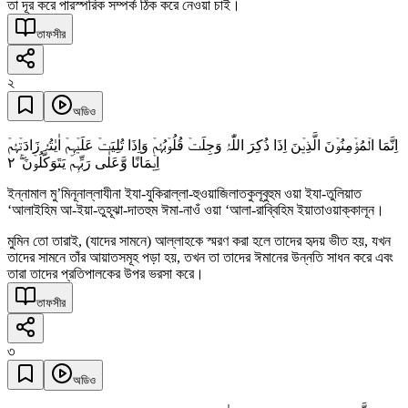
তা দূর করে পারস্পরিক সম্পর্ক ঠিক করে নেওয়া চাই।
তাফসীর
২
অডিও
اِنَّمَا الۡمُؤۡمِنُوۡنَ الَّذِیۡنَ اِذَا ذُکِرَ اللّٰہُ وَجِلَتۡ قُلُوۡبُہُمۡ وَاِذَا تُلِیَتۡ عَلَیۡہِمۡ اٰیٰتُہٗ زَادَتۡہُمۡ
٢
اِیۡمَانًا وَّعَلٰی رَبِّہِمۡ یَتَوَکَّلُوۡنَ ۚۖ
ইন্নামাল মু’মিনূনাল্লাযীনা ইযা-যুকিরাল্লা-হুওয়াজিলাতকুলূবুহুম ওয়া ইযা-তুলিয়াত
‘আলাইহিম আ-ইয়া-তুহূঝা-দাতহুম ঈমা-নাওঁ ওয়া ‘আলা-রাব্বিহিম ইয়াতাওয়াক্কালূন।
মুমিন তো তারাই, (যাদের সামনে) আল্লাহকে স্মরণ করা হলে তাদের হৃদয় ভীত হয়, যখন
তাদের সামনে তাঁর আয়াতসমূহ পড়া হয়, তখন তা তাদের ঈমানের উন্নতি সাধন করে এবং
তারা তাদের প্রতিপালকের উপর ভরসা করে।
তাফসীর
৩
অডিও