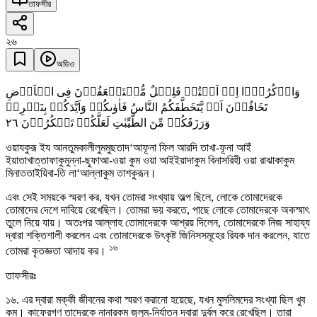
তাফসীর
২৬
অডিও
وَاذۡکُرُوۡۤا اِذۡ اَنۡتُمۡ قَلِیۡلٌ مُّسۡتَضۡعَفُوۡنَ فِی الۡاَرۡضِ
تَخَافُوۡنَ اَنۡ یَّتَخَطَّفَکُمُ النَّاسُ فَاٰوٰىکُمۡ وَاَیَّدَکُمۡ بِنَصۡرِہٖ
٢٦
وَرَزَقَکُمۡ مِّنَ الطَّیِّبٰتِ لَعَلَّکُمۡ تَشۡکُرُوۡنَ
ওয়াযকুরূ ইয আনতুমকালীলুমমুছতাদ‘আফূনা ফিল আরদি তাখা-ফূনা আইঁ
ইয়াতাখাত্তাফাকুমুন্না-ছুফাআ-ওয়া কুম ওয়া আইইয়াদাকুম বিনাসরিহী ওয়া রাঝাকাকুম
মিনাততাইয়িবা-তি লা‘আল্লাকুম তাশকুরূন।
এবং সেই সময়কে স্মরণ কর, যখন তোমরা সংখ্যায় অল্প ছিলে, লোকে তোমাদেরকে
তোমাদের দেশে দাবিয়ে রেখেছিল। তোমরা ভয় করতে, পাছে লোকে তোমাদেরকে অকস্মাৎ
তুলে নিয়ে যায়। অতঃপর আল্লাহ তোমাদেরকে আশ্রয় দিলেন, তোমাদেরকে নিজ সাহায্য
দ্বারা শক্তিশালী করলেন এবং তোমাদেরকে উৎকৃষ্ট জিনিসসমূহের রিযক দান করলেন, যাতে
১৬
তোমরা কৃতজ্ঞতা আদায় কর।
তাফসীরঃ
১৬. এর দ্বারা মক্কী জীবনের কথা স্মরণ করানো হয়েছে, যখন মুসলিমদের সংখ্যা ছিল খুব
কম। কাফেরগণ তাদেরকে নানারকম জুলুম-নির্যাতন দ্বারা দুর্বল করে রেখেছিল। তারা