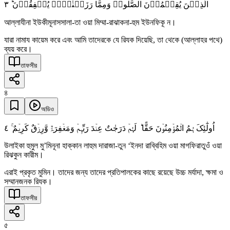
٣
الَّذِیۡنَ یُقِیۡمُوۡنَ الصَّلٰوۃَ وَمِمَّا رَزَقۡنٰہُمۡ یُنۡفِقُوۡنَ ؕ
আল্লাযীনা ইউকীমূনাসসালা-তা ওয়া মিম্মা-রাঝাকনা-হুম ইউনফিকূ ন।
যারা নামায কায়েম করে এবং আমি তাদেরকে যে রিযক দিয়েছি, তা থেকে (আল্লাহর পথে)
ব্যয় করে।
তাফসীর
৪
অডিও
٤
اُولٰٓئِکَ ہُمُ الۡمُؤۡمِنُوۡنَ حَقًّا ؕ لَہُمۡ دَرَجٰتٌ عِنۡدَ رَبِّہِمۡ وَمَغۡفِرَۃٌ وَّرِزۡقٌ کَرِیۡمٌ ۚ
উলাইকা হুমুল মু’মিনূনা হাক্কান লাহুম দারাজা-তুন ‘ইনদা রাব্বিহিম ওয়া মাগফিরাতুওঁ ওয়া
রিঝকুন কারীম।
এরাই প্রকৃত মুমিন। তাদের জন্য তাদের প্রতিপালকের কাছে রয়েছে উচ্চ মর্যাদা, ক্ষমা ও
সম্মানজনক রিযক।
তাফসীর
৫