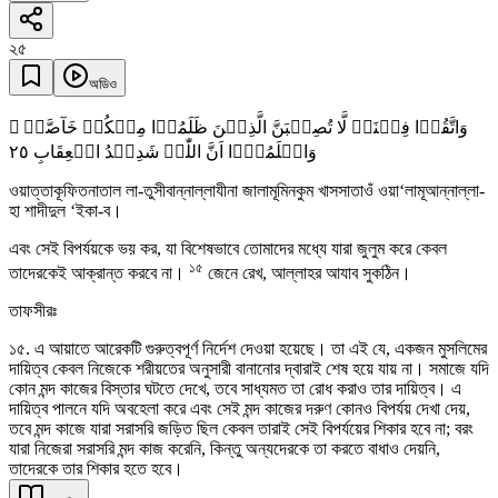
২৫
অডিও
وَاتَّقُوۡا فِتۡنَۃً لَّا تُصِیۡبَنَّ الَّذِیۡنَ ظَلَمُوۡا مِنۡکُمۡ خَآصَّۃً ۚ
٢٥
وَاعۡلَمُوۡۤا اَنَّ اللّٰہَ شَدِیۡدُ الۡعِقَابِ
ওয়াত্তাকূফিতনাতাল লা-তুসীবান্নাল্লাযীনা জালামূমিনকুম খাসসাতাওঁ ওয়া‘লামূআন্নাল্লা-
হা শাদীদুল ‘ইকা-ব।
এবং সেই বিপর্যয়কে ভয় কর, যা বিশেষভাবে তোমাদের মধ্যে যারা জুলুম করে কেবল
১৫
তাদেরকেই আক্রান্ত করবে না।
জেনে রেখ, আল্লাহর আযাব সুকঠিন।
তাফসীরঃ
১৫. এ আয়াতে আরেকটি গুরুত্বপূর্ণ নির্দেশ দেওয়া হয়েছে। তা এই যে, একজন মুসলিমের
দায়িত্ব কেবল নিজেকে শরীয়তের অনুসারী বানানোর দ্বারাই শেষ হয়ে যায় না। সমাজে যদি
কোন মন্দ কাজের বিস্তার ঘটতে দেখে, তবে সাধ্যমত তা রোধ করাও তার দায়িত্ব। এ
দায়িত্ব পালনে যদি অবহেলা করে এবং সেই মন্দ কাজের দরুণ কোনও বিপর্যয় দেখা দেয়,
তবে মন্দ কাজে যারা সরাসরি জড়িত ছিল কেবল তারাই সেই বিপর্যয়ের শিকার হবে না; বরং
যারা নিজেরা সরাসরি মন্দ কাজ করেনি, কিন্তু অন্যদেরকে তা করতে বাধাও দেয়নি,
তাদেরকে তার শিকার হতে হবে।