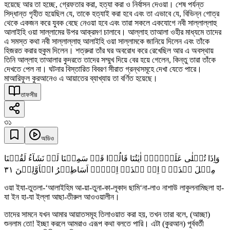
হয়েছে আর তা হচ্ছে, গ্রেফতার করা, হত্যা করা ও নির্বাসন দেওয়া। শেষ পর্যন্ত
সিদ্ধান্ত গৃহীত হয়েছিল যে, তাকে হত্যাই করা হবে এবং তা এভাবে যে, বিভিন্ন গোত্র
থেকে একজন করে যুবক বেছে নেওয়া হবে এবং তারা সকলে একযোগে নবী সাল্লাল্লাহু
আলাইহি ওয়া সাল্লামের উপর আক্রমণ চালাবে। আল্লাহ তাআলা ওহীর মাধ্যমে তাদের
এ সমস্ত কথা নবী সাল্লাল্লাহু আলাইহি ওয়া সাল্লামকে জানিয়ে দিলেন এবং তাঁকে
হিজরত করার হুকুম দিলেন। শত্রুরা তাঁর ঘর অবরোধ করে রেখেছিল আর এ অবস্থায়
তিনি আল্লাহ তাআলার কুদরতে তাদের সম্মুখ দিয়ে বের হয়ে গেলেন, কিন্তু তারা তাঁকে
দেখতে পেল না। ঘটনার বিস্তারিত বিবরণ সীরাত গ্রন্থসমূহে দেখা যেতে পারে।
মাআরিফুল কুরআনেও এ আয়াতের ব্যাখ্যায় তা বর্ণিত হয়েছে।
তাফসীর
৩১
অডিও
وَاِذَا تُتۡلٰی عَلَیۡہِمۡ اٰیٰتُنَا قَالُوۡا قَدۡ سَمِعۡنَا لَوۡ نَشَآءُ لَقُلۡنَا
٣١
مِثۡلَ ہٰذَاۤ ۙ اِنۡ ہٰذَاۤ اِلَّاۤ اَسَاطِیۡرُ الۡاَوَّلِیۡنَ
ওয়া ইযা-তুতলা-‘আলাইহিম আ-য়া-তুনা-কা-লূকাদ ছামি‘না-লাও নাশাউ লাকুলনামিছলা হা-
যা ইন হা-যা ইল্লা আছা-তীরুল আওওয়ালীন।
তাদের সামনে যখন আমার আয়াতসমূহ তিলাওয়াত করা হয়, তখন তারা বলে, (আচ্ছা)
শুনলাম তো! ইচ্ছা করলে আমরাও এরূপ কথা বলতে পারি। এটা (কুরআন) পূর্ববর্তী