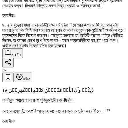
আর (তা তোমাদের হাত দ্বারা করিয়েছিলেন) তার মাধ্যমে মুমিনদেরকে উত্তম প্রতিদান
দেওয়ার জন্য। নিশ্চয়ই আল্লাহ সকল কিছুর শ্রোতা ও সবকিছুর জ্ঞাতা।
তাফসীরঃ
৯. বদর যুদ্ধের সময় শত্রু বাহিনী যখন সর্বশক্তি দিয়ে আক্রমণ চালাচ্ছিল, তখন নবী
সাল্লাল্লাহু আলাইহি ওয়া সাল্লাম আল্লাহ তাআলার হুকুমে এক মুঠো মাটি ও কাঁকর তুলে
কাফেরদের দিকে নিক্ষেপ করলেন। আল্লাহ তাআলা তা প্রতিটি কাফের পর্যন্ত পৌঁছিয়ে
দিলেন, যা তাদের চোখে-মুখে গিয়ে লাগল। ফলে শত্রুবাহিনীতে হই-চই পড়ে গেল।
এখানে সেই ঘটনার দিকেই ইঙ্গিত করা হয়েছে।
তাফসীর
১৮
অডিও
١٨
ذٰلِکُمۡ وَاَنَّ اللّٰہَ مُوۡہِنُ کَیۡدِ الۡکٰفِرِیۡنَ
যা-লিকুম ওয়াআন্নাল্লা-হা মূহিনুকাইদিল কা-ফিরীন।
১০
তা তো রয়েছেই, তদুপরি আল্লাহ কাফেরদের চক্রান্ত দুর্বল করার ছিলেন।
তাফসীরঃ