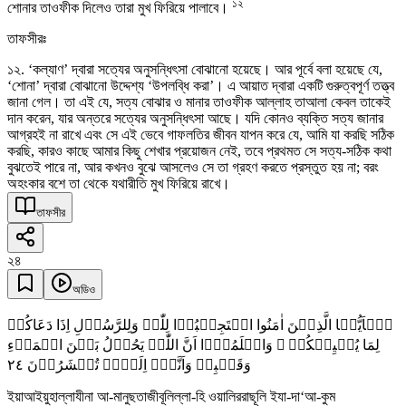
১২
শোনার তাওফীক দিলেও তারা মুখ ফিরিয়ে পালাবে।
তাফসীরঃ
১২. ‘কল্যাণ’ দ্বারা সত্যের অনুসন্ধিৎসা বোঝানো হয়েছে। আর পূর্বে বলা হয়েছে যে,
‘শোনা’ দ্বারা বোঝানো উদ্দেশ্য ‘উপলব্ধি করা’। এ আয়াত দ্বারা একটি গুরুত্বপূর্ণ তত্ত্ব
জানা গেল। তা এই যে, সত্য বোঝার ও মানার তাওফীক আল্লাহ তাআলা কেবল তাকেই
দান করেন, যার অন্তরে সত্যের অনুসন্ধিৎসা আছে। যদি কোনও ব্যক্তি সত্য জানার
আগ্রহই না রাখে এবং সে এই ভেবে গাফলতির জীবন যাপন করে যে, আমি যা করছি সঠিক
করছি, কারও কাছে আমার কিছু শেখার প্রয়োজন নেই, তবে প্রথমত সে সত্য-সঠিক কথা
বুঝতেই পারে না, আর কখনও বুঝে আসলেও সে তা গ্রহণ করতে প্রস্তুত হয় না; বরং
অহংকার বশে তা থেকে যথারীতি মুখ ফিরিয়ে রাখে।
তাফসীর
২৪
অডিও
یٰۤاَیُّہَا الَّذِیۡنَ اٰمَنُوا اسۡتَجِیۡبُوۡا لِلّٰہِ وَلِلرَّسُوۡلِ اِذَا دَعَاکُمۡ
لِمَا یُحۡیِیۡکُمۡ ۚ وَاعۡلَمُوۡۤا اَنَّ اللّٰہَ یَحُوۡلُ بَیۡنَ الۡمَرۡءِ
٢٤
وَقَلۡبِہٖ وَاَنَّہٗۤ اِلَیۡہِ تُحۡشَرُوۡنَ
ইয়াআইয়ুহাল্লাযীনা আ-মানুছতাজীবূলিল্লা-হি ওয়ালিররাছূলি ইযা-দা‘আ-কুম