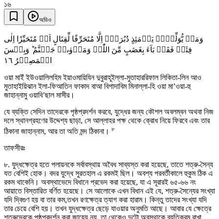
১৬
অডিও
وَمَنۡ یُّوَلِّہِمۡ یَوۡمَئِذٍ دُبُرَہٗۤ اِلَّا مُتَحَرِّفًا لِّقِتَالٍ اَوۡ مُتَحَیِّزًا اِلٰی
فِئَۃٍ فَقَدۡ بَآءَ بِغَضَبٍ مِّنَ اللّٰہِ وَمَاۡوٰىہُ جَہَنَّمُ ؕ وَبِئۡسَ
١٦
الۡمَصِیۡرُ
ওয়া মাইঁ ইউওয়ালিলহিম ইয়াওমায়িযিন দুবুরাহূইল্লা-মুতাহাররিফাল লিকিতা-লিন আও
মুতাহাইয়িঝান ইলা-ফিআতিন ফাকাদ বাআ বিগাদাবিম মিনাল্লা-হি ওয়া মা’ওয়া-হু
জাহান্নামু ওয়াবি’ছাল মাসীর।
যে ব্যক্তি সেদিন তাদেরকে পৃষ্ঠপ্রদর্শন করবে, যুদ্ধের জন্য কৌশল অবলম্বন অথবা নিজ
দলে স্থানগ্রহণের উদ্দেশ্য ছাড়া, সে আল্লাহর পক্ষ থেকে ক্রোধ নিয়ে ফিরবে এবং তার
৮
ঠিকানা জাহান্নাম, আর তা অতি মন্দ ঠিকানা।
তাফসীরঃ
৮. যুদ্ধক্ষেত্র হতে পলায়নকে সর্বাবস্থায় অবৈধ সাব্যস্ত করা হয়েছে, তাতে শত্রু-সৈন্য
যত বেশিই হোক। বদর যুদ্ধে সুরতহাল এ রকমই ছিল। অবশ্য পরবর্তীকালে হুকুম ঠিক এ
রকম থাকেনি। অবস্থাভেদে বিধানে প্রভেদ করা হয়েছে, যা এ সূরারই ৬৫-৬৬ নং
আয়াতে বিস্তারিত বর্ণিত হয়েছে। সে আলোকে এখন বিধান এই যে, শত্রু-সৈন্যের সংখ্যা
যদি দ্বিগুণ হয় বা তার কম,তখন রণক্ষেত্র ত্যাগ করা হারাম। কিন্তু তাদের সংখ্যা যদি
তার চেয়ে বেশি হয়। তখন যুদ্ধক্ষেত্র ছেড়ে যাওয়ার অনুমতি আছে। আবার যে ক্ষেত্রে
শত্রুদেরকে পৃষ্ঠপ্রদর্শন করা জায়েয নয়, তা থেকেও দুটো অবস্থাকে ব্যতিক্রম রাখা