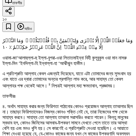
তাফসীর
১০
অডিও
وَمَا جَعَلَہُ اللّٰہُ اِلَّا بُشۡرٰی وَلِتَطۡمَئِنَّ بِہٖ قُلُوۡبُکُمۡ ۚ وَمَا النَّصۡرُ
١۰
اِلَّا مِنۡ عِنۡدِ اللّٰہِ ؕ اِنَّ اللّٰہَ عَزِیۡزٌ حَکِیۡمٌ ٪
ওয়ামা-জা‘আলাহুল্লা-হু ইল্লা-বুশরা-ওয়া লিতাতমাইন্না বিহী কুলূবুকুম ওয়া মান নাসরু
ইল্লা-মিন ‘ইনদিল্লা-হি ইন্নাল্লা-হা ‘আঝীঝুন হাকীম।
এ প্রতিশ্রুতি আল্লাহ কেবল এজন্যই দিয়েছেন, যাতে এটা তোমাদের জন্য সুসংবাদ হয়
এবং যাতে এর দ্বারা তোমাদের অন্তর প্রশান্তি লাভ করে, আর সাহায্য তো কেবল
৪
আল্লাহর পক্ষ থেকেই আসে।
নিশ্চয়ই আল্লাহ মহা ক্ষমতাবান, প্রজ্ঞাময়।
তাফসীরঃ
৪. অর্থাৎ সাহায্য করার জন্য ফিরিশতা পাঠানোর কোনও প্রয়োজন আল্লাহ তাআলার ছিল
না। তাছাড়া ফিরিশতাদেরও নিজস্ব কোনও শক্তি নেই যে, তারা নিজেদের পক্ষ থেকে
সাহায্য করবে। সাহায্য তো আল্লাহ তাআলা সরাসরিও করতে পারেন। কিন্তু মানুষের
স্বভাব হল, কোনও জিনিসের আসবাব-উপকরণ সামনে দেখতে পেলে তাতে তার আস্থা
বেশি হয় এবং মনও খুশি হয়। সে কারণেই এ প্রতিশ্রুতি দেওয়া হয়েছিল। এ আয়াতে
শিক্ষা দেওয়া হয়েছে যে, যে-কোনও কাজের জন্য যখন সে কাজের উপকরণাদি অবলম্বন