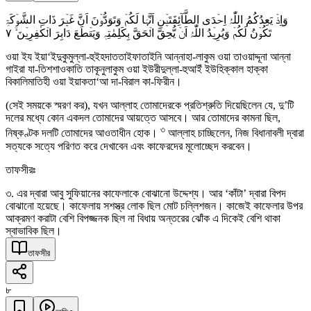
وَاِذۡ یَعِدُکُمُ اللّٰہُ اِحۡدَی الطَّآئِفَتَیۡنِ اَنَّہَا لَکُمۡ وَتَوَدُّوۡنَ اَنَّ غَیۡرَ ذَاتِ الشَّوۡکَۃِ
٧
تَکُوۡنُ لَکُمۡ وَیُرِیۡدُ اللّٰہُ اَنۡ یُّحِقَّ الۡحَقَّ بِکَلِمٰتِہٖ وَیَقۡطَعَ دَابِرَ الۡکٰفِرِیۡنَ ۙ
ওয়া ইয ইয়া‘ইদুকুমুল্লা-হুইহদাততাইফাতাইনি আন্নাহা-লাকুম ওয়া তাওয়াদ্দূনা আন্না
গাইরা যা-তিশশাওকাতি তাকূনুলাকুম ওয়া ইউরীদুল্লা-হুআইঁ ইউহিক্কাল হাক্কা
বিকালিমাতিহী ওয়া ইয়াকতা‘আ দা-বিরাল কা-ফিরীন।
(সেই সময়কে স্মরণ কর), যখন আল্লাহ তোমাদেরকে প্রতিশ্রুতি দিয়েছিলেন যে, দু’টি
দলের মধ্যে কোন একদল তোমাদের আয়ত্তে আসবে। আর তোমাদের কামনা ছিল,
৩
নিষ্কণ্টক দলটি তোমাদের আওতাধীন হোক।
আল্লাহ চাচ্ছিলেন, নিজ বিধানাবলী দ্বারা
সত্যকে সত্যে পরিণত করে দেখাবেন এবং কাফেরদের মূলোচ্ছেদ করবেন।
তাফসীরঃ
৩. এর দ্বারা আবু সুফিয়ানের কাফেলাকে বোঝানো উদ্দেশ্য। আর ‘কাঁটা’ দ্বারা বিপদ
বোঝানো হয়েছে। কাফেলায় সশস্ত্র লোক ছিল মোট চল্লিশজন। কাজেই কাফেলার উপর
আক্রমণ করাটা বেশি বিপজ্জনক ছিল না বিধায় অন্তরের ঝোঁক এ দিকেই বেশি থাকা
স্বাভাবিক ছিল।
তাফসীর
৮