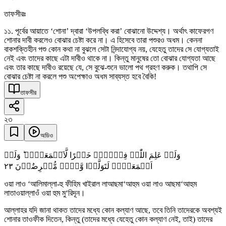
তাফসীরঃ
১১. পূর্বের আয়াতে ‘শোনা’ দ্বারা ‘উপলব্ধি করা’ বোঝানো উদ্দেশ্য। অর্থাৎ কাফেরগণ
শোনার দাবী করলেও বোঝার চেষ্টা করে না। এ হিসেবে তারা পশুরও অধম। কেননা
বাকশক্তিহীন পশু কোন কথা না বুঝলে সেটা নিন্দাযোগ্য নয়, যেহেতু তাদের সে যোগ্যতাই
নেই এবং তাদের কাছে এটা দাবীও থাকে না। কিন্তু মানুষের তো বোঝার যোগ্যতা আছে
এবং তার কাছে দাবীও রয়েছে যে, সে বুঝে-শুনে ভালো পথ গ্রহণ করুক। তথাপি সে
বোঝার চেষ্টা না করলে পশু অপেক্ষাও অধম সাব্যস্ত হবে বৈকি!
তাফসীর
২৩
অডিও
وَلَوۡ عَلِمَ اللّٰہُ فِیۡہِمۡ خَیۡرًا لَّاَسۡمَعَہُمۡ ؕ وَلَوۡ
٢٣
اَسۡمَعَہُمۡ لَتَوَلَّوۡا وَّہُمۡ مُّعۡرِضُوۡنَ
ওয়া লাও ‘আলিমাল্লা-হু ফীহিম খাইরাল লাআছমা‘আহুম ওয়া লাও আছমা‘আহুম
লাতাওয়াল্লাওঁ ওয়া হুম মু‘রিদূন।
আল্লাহর যদি জানা থাকত তাদের মধ্যে কোন কল্যাণ আছে, তবে তিনি তাদেরকে অবশ্যই
শোনার তাওফীক দিতেন, কিন্তু (তাদের মধ্যে যেহেতু কোন কল্যাণ নেই, তাই) তাদের