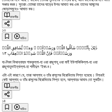
সঞ্চার করব। সুতরাং তোমরা তাদের ঘাড়ের উপর আঘাত কর এবং তাদের আঙ্গুলের
জোড়াসমূহেও আঘাত কর।
তাফসীর
১৩
অডিও
ذٰلِکَ بِاَنَّہُمۡ شَآقُّوا اللّٰہَ وَرَسُوۡلَہٗ ۚ وَمَنۡ یُّشَاقِقِ اللّٰہَ
١٣
وَرَسُوۡلَہٗ فَاِنَّ اللّٰہَ شَدِیۡدُ الۡعِقَابِ
যা-লিকা বিআন্নাহুম শাককুল্লা-হা ওয়া রাছূলাহূ ওয়া মাইঁ ইউশাকিকিল্লা-হা ওয়া
রাছূলাহূফাইন্নাল্লা-হা শাদীদুল ‘ইকা-ব।
এটা এই কারণে যে, তারা আল্লাহ ও তাঁর রাসূলের বিরোধিতায় লিপ্ত হয়েছে। নিশ্চয়ই
কেউ আল্লাহ ও তাঁর রাসূলের বিরোধিতায় লিপ্ত হলে, আল্লাহর আযাব তো সুকঠিন।
তাফসীর
১৪
অডিও