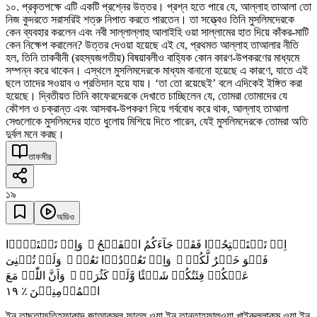
১০. প্রকৃতপক্ষে এটি একটি প্রশ্নের উত্তর। প্রশ্ন হতে পারে যে, আল্লাহ তাআলা তো
নিজ কুদরতে সরাসরিই শত্রু নিপাত করতে পারতেন। তা সত্ত্বেও তিনি মুসলিমদেরকে
কেন ব্যবহার করলেন এবং নবী সাল্লাল্লাহু আলাইহি ওয়া সাল্লামের হাত দিয়ে কাঁকর-মাটি
কেন নিক্ষেপ করালেন? উত্তর দেওয়া হয়েছে এই যে, প্রথমত আল্লাহ তাআলার নীতি
হল, তিনি তাকবীনী (রহস্যজগতীয়) বিষয়াবলীও বাহ্যিক কোন কারণ-উপকরণের মাধ্যমে
সম্পন্ন করে থাকেন। এস্থলে মুসলিমদেরকে মাধ্যম বানানো হয়েছে এ কারণে, যাতে এই
ছলে তাদের সওয়াব ও প্রতিদান হয়ে যায়। ‘তা তো রয়েছেই’ বলে এদিকেই ইঙ্গিত করা
হয়েছে। দ্বিতীয়ত তিনি কাফেরদেরকে দেখাতে চাচ্ছিলেন যে, তোমরা তোমাদের যে
কৌশল ও চক্রান্ত এবং আসবাব-উপকরণ নিয়ে গর্ববোধ করে থাক, আল্লাহ তাআলা
সেগুলোকে মুসলিমদের হাতে ধুলোয় মিশিয়ে দিতে পারেন, যেই মুসলিমদেরকে তোমরা অতি
দুর্বল মনে করছ।
তাফসীর
১৯
অডিও
اِنۡ تَسۡتَفۡتِحُوۡا فَقَدۡ جَآءَکُمُ الۡفَتۡحُ ۚ وَاِنۡ تَنۡتَہُوۡا
فَہُوَ خَیۡرٌ لَّکُمۡ ۚ وَاِنۡ تَعُوۡدُوۡا نَعُدۡ ۚ وَلَنۡ تُغۡنِیَ
عَنۡکُمۡ فِئَتُکُمۡ شَیۡئًا وَّلَوۡ کَثُرَتۡ ۙ وَاَنَّ اللّٰہَ مَعَ
١٩
الۡمُؤۡمِنِیۡنَ ٪
ইন তাছতাফতিহূফাকাদ জাআকুমুল ফাতহু ওয়া ইন তানতাহূফাহুওয়া খাইরুল্লাকুম ওয়া ইন