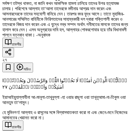
সর্বক্ষণ তটস্থ থাকত, না জানি কখন আকস্মিক হামলা চালিয়ে তাদের উপর হত্যাযজ্ঞ
চালায়। পরিশেষে আল্লাহ তা‘আলা তাদেরকে মদীনায় আশ্রয় দান করেন এবং
আসনারদেরকে তাদের সহযোগী বানিয়ে দেন। তারপর বদর যুদ্ধ আসে। তাতে মুহাজির-
আনসারের সম্মিলিত বাহিনীকে ফিরিশতাদের সাহায্যকারী দল দ্বারা শক্তিশালী করেন ও
তাদেরকে বিজয় দান করেন এবং এ যুদ্ধে লব্ধ সম্পদ অর্থাৎ গনীমতের মালকে তাদের জন্য
হালাল করে দেন। এসব অনুগ্রহের দাবি হল, আল্লাহর শোকরগোযার হয়ে তাঁর বিধানাবলী
পালনে যত্নবান থাকা। -অনুবাদক
তাফসীর
২৭
অডিও
یٰۤاَیُّہَا الَّذِیۡنَ اٰمَنُوۡا لَا تَخُوۡنُوا اللّٰہَ وَالرَّسُوۡلَ وَتَخُوۡنُوۡۤا
٢٧
اَمٰنٰتِکُمۡ وَاَنۡتُمۡ تَعۡلَمُوۡنَ
ইয়াআইয়ুহাল্লাযীনা আ-মানূলা-তাখূনুল্লা -হা ওয়ার রাছূলা ওয়া তাখূনূআমা-না-তিকুম ওয়া
আনতুম তা‘লামুন।
হে মুমিনগণ! আল্লাহ ও রাসূলের সঙ্গে বিশ্বাসঘাতকতা করো না এবং জেনে-শুনে নিজেদের
আমানতের খেয়ানত করো না।
তাফসীর