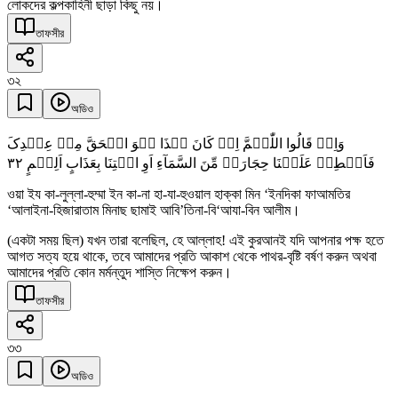
লোকদের কল্পকাহিনী ছাড়া কিছু নয়।
তাফসীর
৩২
অডিও
وَاِذۡ قَالُوا اللّٰہُمَّ اِنۡ کَانَ ہٰذَا ہُوَ الۡحَقَّ مِنۡ عِنۡدِکَ
٣٢
فَاَمۡطِرۡ عَلَیۡنَا حِجَارَۃً مِّنَ السَّمَآءِ اَوِ ائۡتِنَا بِعَذَابٍ اَلِیۡمٍ
ওয়া ইয কা-লুল্লা-হুম্মা ইন কা-না হা-যা-হুওয়াল হাক্কা মিন ‘ইনদিকা ফাআমতির
‘আলাইনা-হিজারাতাম মিনাছ ছামাই আবি’তিনা-বি‘আযা-বিন আলীম।
(একটা সময় ছিল) যখন তারা বলেছিল, হে আল্লাহ! এই কুরআনই যদি আপনার পক্ষ হতে
আগত সত্য হয়ে থাকে, তবে আমাদের প্রতি আকাশ থেকে পাথর-বৃষ্টি বর্ষণ করুন অথবা
আমাদের প্রতি কোন মর্মন্তুদ শাস্তি নিক্ষেপ করুন।
তাফসীর
৩৩
অডিও