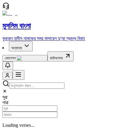
মুসলিম বাংলা
কুরআন
হাদীস
নামাজের সময়
মাসায়েল
দু'আ
প্রবন্ধ
বিবাহ
অন্যান্য
ডোনেশন
ডাউনলোড
সূরা
পারা
Loading verses...