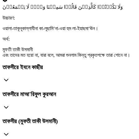
وَلَا تَکُوۡنُوۡا کَالَّذِیۡنَ قَالُوۡا سَمِعۡنَا وَہُمۡ لَا یَسۡمَعُوۡنَ
উচ্চারণ:
ওয়ালা-তাকূনূকাল্লাযীনা কা-লূছামি‘না-ওয়া হুম লা-ইয়াছমা‘ঊন।
অর্থ:
মুফতী তাকী উসমানী
এবং তাদের মত হয়ো না, যারা বলে, আমরা শুনলাম কিন্তু প্রকৃতপক্ষে তারা শোনে না।
তাফসীরে ইবনে কাছীর
তাফসীরে মাআ'রিফুল কুরআন
তাফসীর (মুফতী তাকী উসমানী)