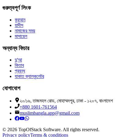
গুরুত্বপূর্ণ লিংক
কুরআন
হাদীস
নামাজের সময়
মাসায়েল
অন্যান্য ফিচার
দু'আ
কিতাব
প্রবন্ধ
যাকাত ক্যালকুলেটর
যোগাযোগ
২০/১৬, তাজমহল রোড, মোহাম্মদপুর, ঢাকা - ১২০৭, বাংলাদেশ
+880 1601-761564
muslimbangla.app@gmail.com
©
2026
TopOfStack Software. All rights reserved.
Privacy policy
Terms & conditions