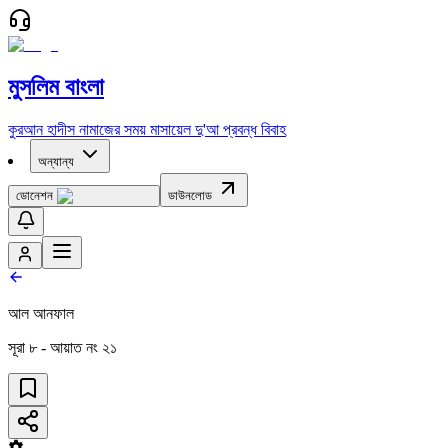
মুসলিম বাংলা
কুরআন
হাদীস
নামাজের সময়
মাসায়েল
দু'আ
প্রবন্ধ
বিবাহ
অন্যান্য
ডোনেশন
ডাউনলোড
আল আনফাল
সূরা
৮
- আয়াত নং
২১