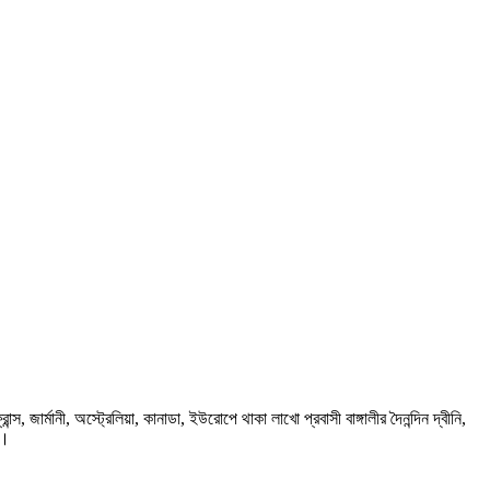
ার্মানী, অস্ট্রেলিয়া, কানাডা, ইউরোপে থাকা লাখো প্রবাসী বাঙ্গালীর দৈনন্দিন দ্বীনি,
প।