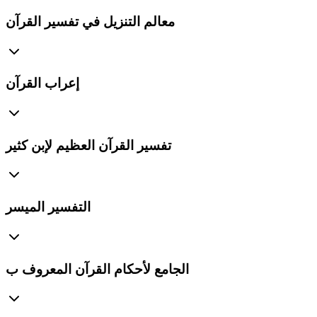
معالم التنزيل في تفسير القرآن
إعراب القرآن
تفسير القرآن العظيم لإبن كثير
التفسير الميسر
الجامع لأحكام القرآن المعروف ب