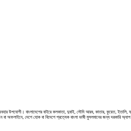
হার উপযোগী। বাংলাদেশের বাইরে কলকাতা, দুবাই, সৌদি আরব, কাতার, কুয়েত, ইতালি, ফ্রান্স, জ
ে বা অফলাইনে, দেশে হোক বা বিদেশে প্রত্যেক বাংলা ভাষী মুসলমানের জন্য দরকারি অ্যা