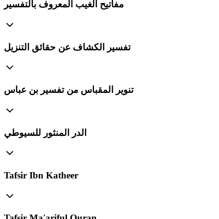
مفاتيح الغيب المعروف بالتفسير
تفسير الكشاف عن حقائق التنزيل
تنوير المقباس من تفسير بن عباس
الدر المنثور للسيوطي
Tafsir Ibn Katheer
Tafsir Ma'ariful Quran