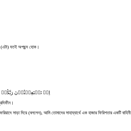
র (এটা) যতই অপছন্দ হোক।
اِذۡ تَسۡتَغِیۡثُوۡنَ رَبَّکُمۡ ف
মুরদিফীন।
রিয়াদে সাড়া দিয়ে (বললেন), আমি তোমাদের সাহায্যার্থে এক হাজার ফিরিশতার একটি বাহিন