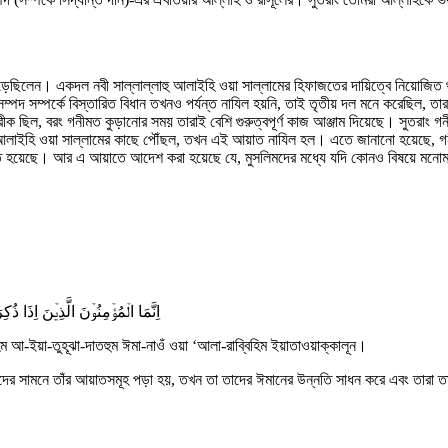
 পড়েছিলেন। একদল নবী সাল্লাল্লাহু আলাইহি ওয়া সাল্লামের হিফাজতের দায়িত্বে নিয়োজিত
 সম্পদ সম্পর্কে বিস্তারিত বিধান তখনও পর্যন্ত নাযিল হয়নি, তাই তৃতীয় দল মনে করেছিল,
 শরীক ছিল, বরং গনীমত কুড়ানোর সময় তারাই বেশি গুরুত্বপূর্ণ কাজ আঞ্জাম দিয়েছে। সুতর
াহু আলাইহি ওয়া সাল্লামের কাছে পৌঁছল, তখন এই আয়াত নাযিল হল। এতে জানানো হয়েছে, গন
্ণিত হয়েছে। আর এ আয়াতে আদেশ করা হয়েছে যে, মুসলিমদের মধ্যে যদি কোনও বিষয়ে মনোমালি
اِنَّمَا الۡمُؤۡمِنُوۡنَ الَّذِیۡنَ اِذَا ذُک ۚۖ
ইহিম আ-ইয়া-তুহূঝা-দাতহুম ঈমা-নাওঁ ওয়া ‘আলা-রাব্বিহিম ইয়াতাওয়াক্কালূন।
তাদের সামনে তাঁর আয়াতসমূহ পড়া হয়, তখন তা তাদের ঈমানের উন্নতি সাধন করে এবং তারা