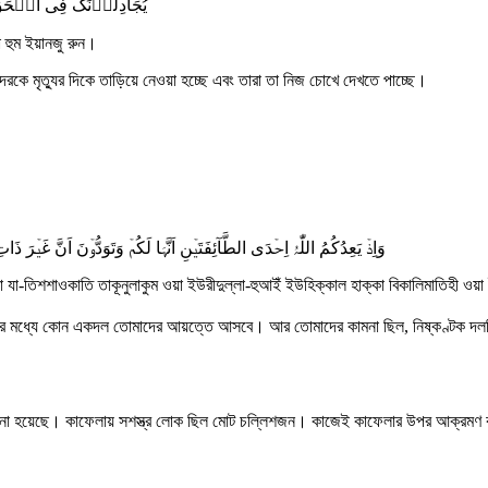
یُجَادِلُوۡنَکَ فِی الۡح ؕ
 হুম ইয়ানজু রুন।
দেরকে মৃত্যুর দিকে তাড়িয়ে নেওয়া হচ্ছে এবং তারা তা নিজ চোখে দেখতে পাচ্ছে।
وَاِذۡ یَعِدُکُمُ اللّٰہُ اِحۡدَی الطَّآئِفَتَیۡنِ اَنَّہَا لَکُمۡ وَتَوَدُّوۡنَ اَنَّ غَیۡرَ ذَ ۙ
ইরা যা-তিশশাওকাতি তাকূনুলাকুম ওয়া ইউরীদুল্লা-হুআইঁ ইউহিক্কাল হাক্কা বিকালিমাতিহী ও
ি দলের মধ্যে কোন একদল তোমাদের আয়ত্তে আসবে। আর তোমাদের কামনা ছিল, নিষ্কণ্টক
োঝানো হয়েছে। কাফেলায় সশস্ত্র লোক ছিল মোট চল্লিশজন। কাজেই কাফেলার উপর আক্রমণ কর