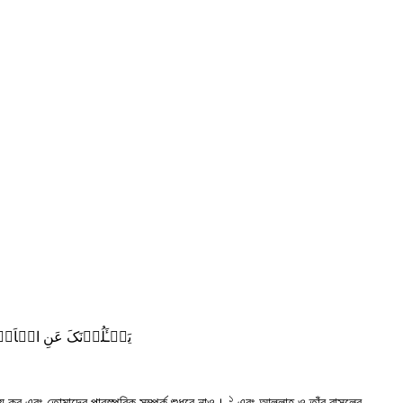
یَسۡـَٔلُوۡنَکَ عَنِ الۡاَنۡ
১
 ভয় কর এবং তোমাদের পারস্পরিক সম্পর্ক শুধরে নাও।
এবং আল্লাহ ও তাঁর রাসূলের