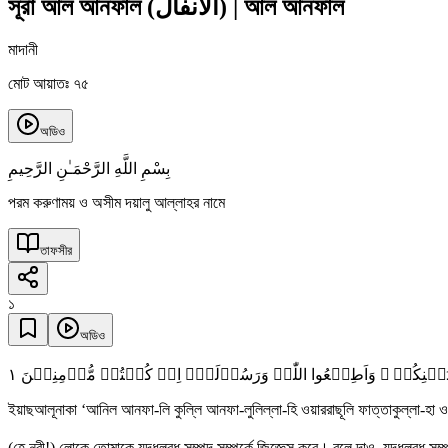
সূরা আল আনফাল
(
الأنفال
)
|
আল আনফাল
মাদানী
মোট আয়াতঃ ৭৫
অডিও
بِسْمِ اللَّهِ الرَّحْمَـٰنِ الرَّحِيمِ
পরম করুণাময় ও অসীম দয়ালু আল্লাহর নামে
তাফসীর
১
অডিও
١
َاتَ بَیۡنِکُمۡ ۪ وَاَطِیۡعُوا اللّٰہَ وَرَسُوۡلَہٗۤ اِنۡ کُنۡتُمۡ مُّؤۡمِنِیۡنَ
ইয়াছআলূনাকা ‘আনিল আনফা-লি কুল্লি আনফা-লুলিল্লা-হি ওয়াররাছূলি ফাত্তাকুল্লা-হা ওয়
(হে নবী!) লোকে তোমাকে যুদ্ধলব্ধ সম্পদ সম্পর্কে জিজ্ঞেস করে। বলে দাও, যুদ্ধলব্ধ 