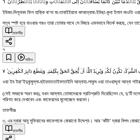
٦
َقِّ بَعۡدَمَا تَبَیَّنَ کَاَنَّمَا یُسَاقُوۡنَ اِلَی الۡمَوۡتِ وَہُمۡ یَنۡظُرُوۡنَ
ইউজা-দিলূনাকা ফিল হাক্কি বা‘দা মা-তাবাইইয়ানা কাআন্নামা-ইউছা-কূনা ইলাল মাওতি ওয়া
সত্য স্পষ্ট হয়ে যাওয়ার পরও তারা তোমার সাথে সে বিষয়ে এমনভাবে বিতর্ক করছে, যেন তা
তাফসীর
৭
অডিও
٧
اتِ الشَّوۡکَۃِ تَکُوۡنُ لَکُمۡ وَیُرِیۡدُ اللّٰہُ اَنۡ یُّحِقَّ الۡحَقَّ بِکَلِمٰتِہٖ وَیَقۡطَعَ دَابِرَ الۡکٰفِرِیۡنَ
ওয়া ইয ইয়া‘ইদুকুমুল্লা-হুইহদাততাইফাতাইনি আন্নাহা-লাকুম ওয়া তাওয়াদ্দূনা আন্না গা
(সেই সময়কে স্মরণ কর), যখন আল্লাহ তোমাদেরকে প্রতিশ্রুতি দিয়েছিলেন যে, দু’ট
পরিণত করে দেখাবেন এবং কাফেরদের মূলোচ্ছেদ করবেন।
তাফসীরঃ
৩. এর দ্বারা আবু সুফিয়ানের কাফেলাকে বোঝানো উদ্দেশ্য। আর ‘কাঁটা’ দ্বারা বিপদ ব
তাফসীর