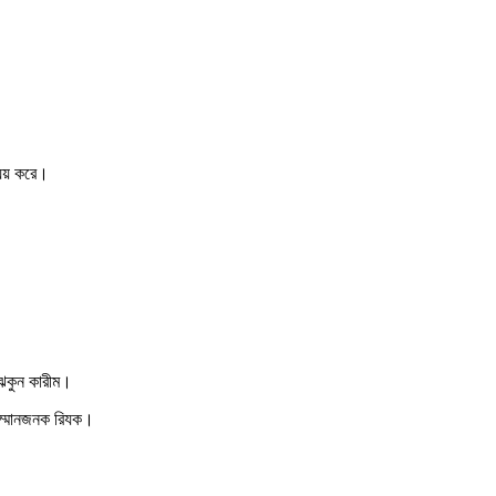
্যয় করে।
রিঝকুন কারীম।
 সম্মানজনক রিযক।