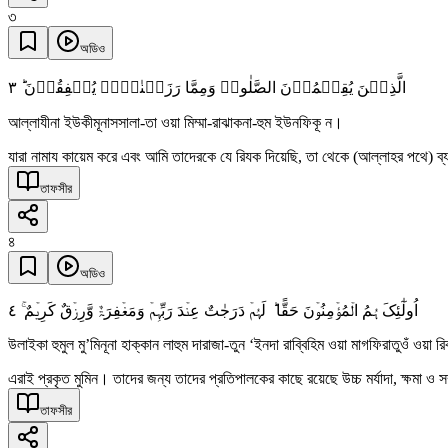
৩
অডিও
٣
الَّذِیۡنَ یُقِیۡمُوۡنَ الصَّلٰوۃَ وَمِمَّا رَزَقۡنٰہُمۡ یُنۡفِقُوۡنَ ؕ
আল্লাযীনা ইউকীমূনাসসালা-তা ওয়া মিম্মা-রাঝাকনা-হুম ইউনফিকূ ন।
যারা নামায কায়েম করে এবং আমি তাদেরকে যে রিযক দিয়েছি, তা থেকে (আল্লাহর পথে) ব
তাফসীর
৪
অডিও
٤
اُولٰٓئِکَ ہُمُ الۡمُؤۡمِنُوۡنَ حَقًّا ؕ لَہُمۡ دَرَجٰتٌ عِنۡدَ رَبِّہِمۡ وَمَغۡفِرَۃٌ وَّرِزۡقٌ کَرِیۡمٌ ۚ
উলাইকা হুমুল মু’মিনূনা হাক্কান লাহুম দারাজা-তুন ‘ইনদা রাব্বিহিম ওয়া মাগফিরাতুওঁ ওয়া 
এরাই প্রকৃত মুমিন। তাদের জন্য তাদের প্রতিপালকের কাছে রয়েছে উচ্চ মর্যাদা, ক্ষমা ও
তাফসীর