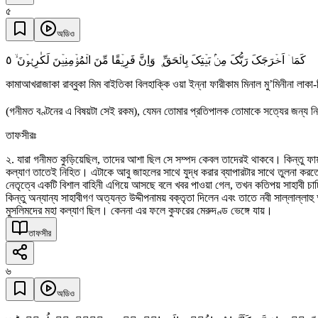
৫
অডিও
٥
کَمَاۤ اَخۡرَجَکَ رَبُّکَ مِنۡۢ بَیۡتِکَ بِالۡحَقِّ ۪ وَاِنَّ فَرِیۡقًا مِّنَ الۡمُؤۡمِنِیۡنَ لَکٰرِہُوۡنَ ۙ
কামাআখরাজাকা রাব্বুকা মিম বাইতিকা বিলহাক্কি ওয়া ইন্না ফারীকাম মিনাল মু’মিনীনা লাকা
(গনীমত বণ্টনের এ বিষয়টা সেই রকম), যেমন তোমার প্রতিপালক তোমাকে সত্যের জন্য 
তাফসীরঃ
২. যারা গনীমত কুড়িয়েছিল, তাদের আশা ছিল সে সম্পদ কেবল তাদেরই থাকবে। কিন্তু ফায়স
কল্যাণ তাতেই নিহিত। এটাকে আবু জাহলের সাথে যুদ্ধ করার ব্যাপারটার সাথে তুলনা ক
নেতৃত্বে একটি বিশাল বাহিনী এগিয়ে আসছে বলে খবর পাওয়া গেল, তখন কতিপয় সাহাবী চাচ্ছি
কিন্তু অন্যান্য সাহাবীগণ অত্যন্ত উদ্দীপনাময় বক্তৃতা দিলেন এবং তাতে নবী সাল্লাল্ল
মুসলিমদের মহা কল্যাণ ছিল। কেননা এর ফলে কুফরের মেরুদণ্ড ভেঙ্গে যায়।
তাফসীর
৬
অডিও