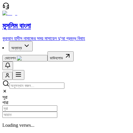
মুসলিম বাংলা
কুরআন
হাদীস
নামাজের সময়
মাসায়েল
দু'আ
প্রবন্ধ
বিবাহ
অন্যান্য
ডোনেশন
ডাউনলোড
সূরা
পারা
Loading verses...