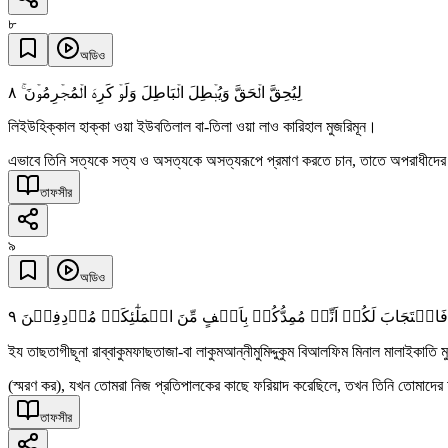
৮
অডিও
٨
لِیُحِقَّ الۡحَقَّ وَیُبۡطِلَ الۡبَاطِلَ وَلَوۡ کَرِہَ الۡمُجۡرِمُوۡنَ ۚ
লিইউহিক্কাল হাক্কা ওয়া ইউবতিলাল বা-তিলা ওয়া লাও কারিহাল মুজরিমূন।
এভাবে তিনি সত্যকে সত্য ও অসত্যকে অসত্যরূপে প্রমাণ করতে চান, তাতে অপরাধীদে
তাফসীর
৯
অডিও
٩
َاسۡتَجَابَ لَکُمۡ اَنِّیۡ مُمِدُّکُمۡ بِاَلۡفٍ مِّنَ الۡمَلٰٓئِکَۃِ مُرۡدِفِیۡنَ
ইয তাছতাগীছূনা রাব্বাকুমফাছতাজা-বা লাকুমআন্নীমুমিদ্দুকুম বিআলফিম মিনাল মালাইকাতি 
(স্মরণ কর), যখন তোমরা নিজ প্রতিপালকের কাছে ফরিয়াদ করেছিলে, তখন তিনি তোমাদের ফ
তাফসীর