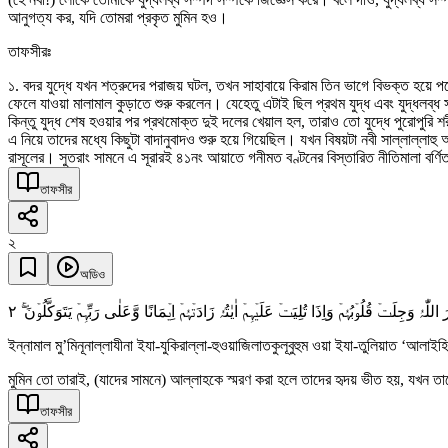
আনুগত্য কর, যদি তোমরা প্রকৃত মুমিন হও।
তাফসীরঃ
১. বদর যুদ্ধে যখন শত্রুদের পরাজয় ঘটল, তখন সাহাবায়ে কিরাম তিন ভাগে বিভক্ত হয়ে
ফেলে যাওয়া মালামাল কুড়াতে শুরু করলেন। যেহেতু এটাই ছিল প্রথম যুদ্ধ এবং যুদ্ধলব্ধ
কিন্তু যুদ্ধ শেষ হওয়ার পর প্রথমোক্ত দুই দলের খেয়াল হল, তারাও তো যুদ্ধে পুরোপুরি
এ নিয়ে তাদের মধ্যে কিছুটা বাদানুবাদও শুরু হয়ে গিয়েছিল। যখন বিষয়টা নবী সাল্লাল্ল
রাসূলের। সুতরাং সামনে এ সূরারই ৪১নং আয়াতে গনীমত বণ্টনের বিস্তারিত নীতিমালা বর
তাফসীর
২
অডিও
٢
ِرَ اللّٰہُ وَجِلَتۡ قُلُوۡبُہُمۡ وَاِذَا تُلِیَتۡ عَلَیۡہِمۡ اٰیٰتُہٗ زَادَتۡہُمۡ اِیۡمَانًا وَّعَلٰی رَبِّہِمۡ یَتَوَکَّلُوۡنَ
ইন্নামাল মু’মিনূনাল্লাযীনা ইযা-যুকিরাল্লা-হুওয়াজিলাতকুলূবুহুম ওয়া ইযা-তুলিয়াত ‘আলা
মুমিন তো তারাই, (যাদের সামনে) আল্লাহকে স্মরণ করা হলে তাদের হৃদয় ভীত হয়, যখন 
তাফসীর