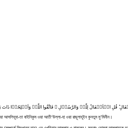
فَالِ ؕ قُلِ الۡاَنۡفَالُ لِلّٰہِ وَالرَّسُوۡلِ ۚ فَاتَّقُوا اللّٰہَ وَاَصۡلِحُوۡا ذ
া আসলিহূযা-তা বাইনিকুম ওয়া আতী‘উল্লা-হা ওয়া রাছূলাহূইন কুনতুম মু’মিনীন।
সম্পদ (সম্পর্কে সিদ্ধান্ত দান)-এর এখতিয়ার আল্লাহ ও রাসূলের। সুতরাং তোমরা আল্লাহকে