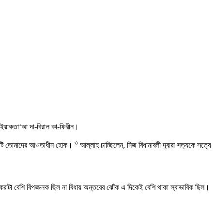
য়া ইয়াকতা‘আ দা-বিরাল কা-ফিরীন।
৩
 দলটি তোমাদের আওতাধীন হোক।
আল্লাহ চাচ্ছিলেন, নিজ বিধানাবলী দ্বারা সত্যকে সত্যে
াটা বেশি বিপজ্জনক ছিল না বিধায় অন্তরের ঝোঁক এ দিকেই বেশি থাকা স্বাভাবিক ছিল।