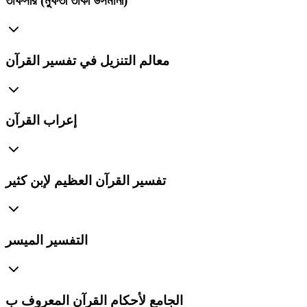
তাফসীর (মুফতী তাকী উসমানী)
معالم التنزيل في تفسير القرآن
إعراب القرآن
تفسير القرآن العظيم لإبن كثير
التفسير الميسر
الجامع لأحكام القرآن المعروف ب