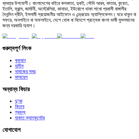
ব্যবহার উপযোগী। বাংলাদেশের বাইরে কলকাতা, দুবাই, সৌদি আরব, কাতার, কুয়েত,
ইতালি, ফ্রান্স, জার্মানী, অস্ট্রেলিয়া, কানাডা, ইউরোপে থাকা লাখো প্রবাসী বাঙ্গালীর
দৈনন্দিন দ্বীনি, ইসলামী প্রয়োজনীয় আইফোন ও এন্ড্রয়েড অ্যাপ্লিকেশন। ঘরে থাকুন বা
সফরে, অনলাইনে বা অফলাইনে, দেশে হোক বা বিদেশে প্রত্যেক বাংলা ভাষী মুসলমানের
জন্য দরকারি অ্যাপ।
গুরুত্বপূর্ণ লিংক
কুরআন
হাদীস
নামাজের সময়
মাসায়েল
অন্যান্য ফিচার
দু'আ
কিতাব
প্রবন্ধ
যাকাত ক্যালকুলেটর
যোগাযোগ