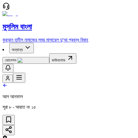
মুসলিম বাংলা
কুরআন
হাদীস
নামাজের সময়
মাসায়েল
দু'আ
প্রবন্ধ
বিবাহ
অন্যান্য
ডোনেশন
ডাউনলোড
আল আনফাল
সূরা
৮
- আয়াত নং
১৫