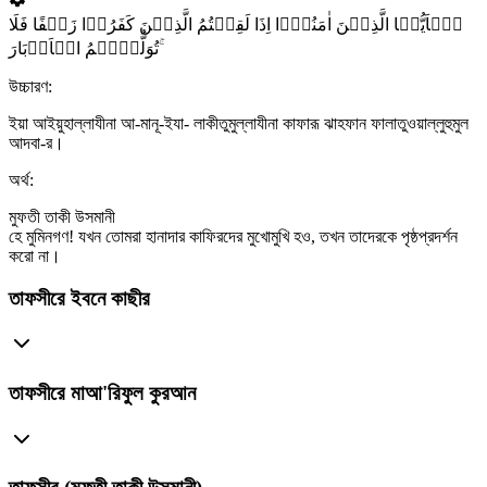
یٰۤاَیُّہَا الَّذِیۡنَ اٰمَنُوۡۤا اِذَا لَقِیۡتُمُ الَّذِیۡنَ کَفَرُوۡا زَحۡفًا فَلَا
تُوَلُّوۡہُمُ الۡاَدۡبَارَ ۚ
উচ্চারণ:
ইয়া আইয়ুহাল্লাযীনা আ-মানূ-ইযা- লাকীতুমুল্লাযীনা কাফারূ ঝাহফান ফালাতুওয়াল্লুহুমুল
আদবা-র।
অর্থ:
মুফতী তাকী উসমানী
হে মুমিনগণ! যখন তোমরা হানাদার কাফিরদের মুখোমুখি হও, তখন তাদেরকে পৃষ্ঠপ্রদর্শন
করো না।
তাফসীরে ইবনে কাছীর
তাফসীরে মাআ'রিফুল কুরআন