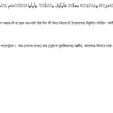
ল আরহা-মি বা‘দুহুম আওলাউ ব্বিা‘দিন ফী কিতা-বিল্লা-হি ইন্নাল্লাহা বিকুল্লি শাইয়িন ‘আ
তর্ভুক্ত। আর (তাদের মধ্যে) যারা (পুরানো মুহাজিরদের) আত্মীয়, আল্লাহর কিতাবে তারা