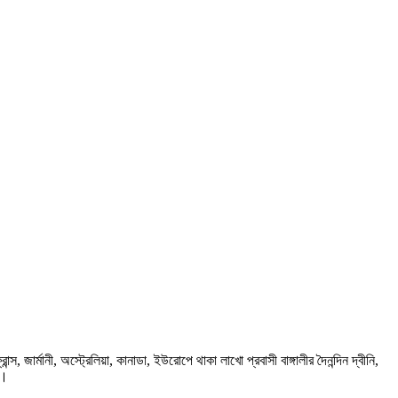
ার্মানী, অস্ট্রেলিয়া, কানাডা, ইউরোপে থাকা লাখো প্রবাসী বাঙ্গালীর দৈনন্দিন দ্বীনি,
প।