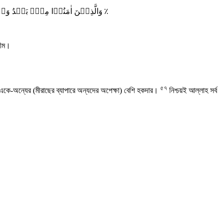
وَالَّذِیۡنَ اٰمَنُوۡا مِنۡۢ بَعۡدُ وَہَاجَرُوۡا وَجٰہَدُوۡا مَعَکُمۡ فَاُولٰٓئِکَ مِنۡکُمۡ ؕ وَاُولُوا الۡاَرۡحَامِ بَعۡضُہُمۡ اَوۡلٰی بِبَعۡضٍ فِیۡ کِتٰبِ اللّٰہِ ؕ اِنَّ اللّٰہَ بِکُلِّ شَیۡءٍ عَلِیۡمٌ ٪
লীম।
৫৭
 একে-অন্যের (মীরাছের ব্যাপারে অন্যদের অপেক্ষা) বেশি হকদার।
নিশ্চয়ই আল্লাহ সর্ব