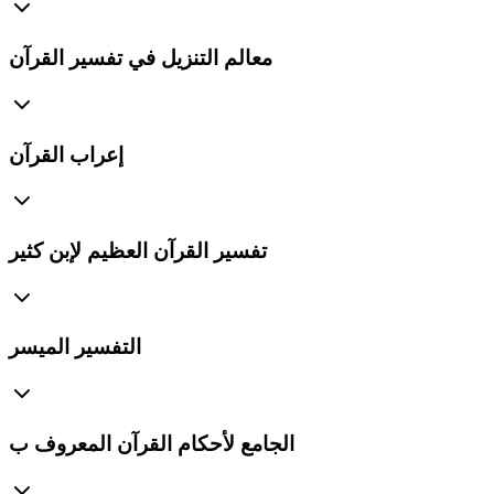
معالم التنزيل في تفسير القرآن
إعراب القرآن
تفسير القرآن العظيم لإبن كثير
التفسير الميسر
الجامع لأحكام القرآن المعروف ب