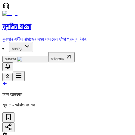
মুসলিম বাংলা
কুরআন
হাদীস
নামাজের সময়
মাসায়েল
দু'আ
প্রবন্ধ
বিবাহ
অন্যান্য
ডোনেশন
ডাউনলোড
আল আনফাল
সূরা
৮
- আয়াত নং
৭৫