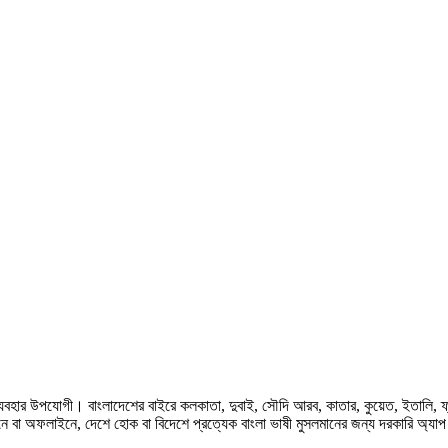
হার উপযোগী। বাংলাদেশের বাইরে কলকাতা, দুবাই, সৌদি আরব, কাতার, কুয়েত, ইতালি, ফ্রান্স, জ
ে বা অফলাইনে, দেশে হোক বা বিদেশে প্রত্যেক বাংলা ভাষী মুসলমানের জন্য দরকারি অ্যা