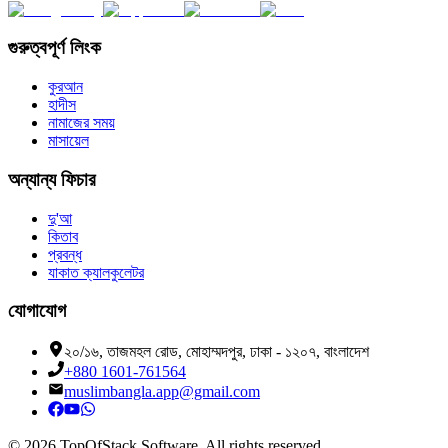
গুরুত্বপূর্ণ লিংক
কুরআন
হাদীস
নামাজের সময়
মাসায়েল
অন্যান্য ফিচার
দু'আ
কিতাব
প্রবন্ধ
যাকাত ক্যালকুলেটর
যোগাযোগ
২০/১৬, তাজমহল রোড, মোহাম্মদপুর, ঢাকা - ১২০৭, বাংলাদেশ
+880 1601-761564
muslimbangla.app@gmail.com
©
2026
TopOfStack Software. All rights reserved.