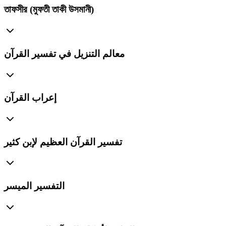
তাফসীর (মুফতী তাকী উসমানী)
معالم التنزيل في تفسير القرآن
إعراب القرآن
تفسير القرآن العظيم لإبن كثير
التفسير الميسر