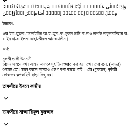
وَاِذَا تُتۡلٰی عَلَیۡہِمۡ اٰیٰتُنَا قَالُوۡا قَدۡ سَمِعۡنَا لَوۡ نَشَآءُ لَقُلۡنَا
مِثۡلَ ہٰذَاۤ ۙ اِنۡ ہٰذَاۤ اِلَّاۤ اَسَاطِیۡرُ الۡاَوَّلِیۡنَ
উচ্চারণ:
ওয়া ইযা-তুতলা-‘আলাইহিম আ-য়া-তুনা-কা-লূকাদ ছামি‘না-লাও নাশাউ লাকুলনামিছলা হা-
যা ইন হা-যা ইল্লা আছা-তীরুল আওওয়ালীন।
অর্থ:
মুফতী তাকী উসমানী
তাদের সামনে যখন আমার আয়াতসমূহ তিলাওয়াত করা হয়, তখন তারা বলে, (আচ্ছা)
শুনলাম তো! ইচ্ছা করলে আমরাও এরূপ কথা বলতে পারি। এটা (কুরআন) পূর্ববর্তী
লোকদের কল্পকাহিনী ছাড়া কিছু নয়।
তাফসীরে ইবনে কাছীর
তাফসীরে মাআ'রিফুল কুরআন