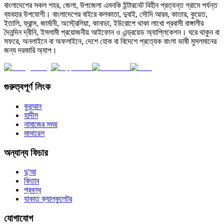
বাংলাদেশের সকল শহর, জেলা, উপজেলা এমনকি ইন্টারনেট বিহীন প্রত্যন্ত গ্রামে পর্যন্ত
ব্যবহার উপযোগী। বাংলাদেশের বাইরে কলকাতা, দুবাই, সৌদি আরব, কাতার, কুয়েত,
ইতালি, ফ্রান্স, জার্মানী, অস্ট্রেলিয়া, কানাডা, ইউরোপে থাকা লাখো প্রবাসী বাঙ্গালীর
দৈনন্দিন দ্বীনি, ইসলামী প্রয়োজনীয় আইফোন ও এন্ড্রয়েড অ্যাপ্লিকেশন। ঘরে থাকুন বা
সফরে, অনলাইনে বা অফলাইনে, দেশে হোক বা বিদেশে প্রত্যেক বাংলা ভাষী মুসলমানের
জন্য দরকারি অ্যাপ।
গুরুত্বপূর্ণ লিংক
কুরআন
হাদীস
নামাজের সময়
মাসায়েল
অন্যান্য ফিচার
দু'আ
কিতাব
প্রবন্ধ
যাকাত ক্যালকুলেটর
যোগাযোগ