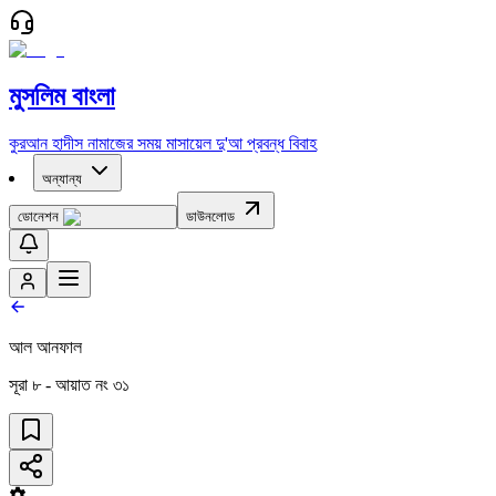
মুসলিম বাংলা
কুরআন
হাদীস
নামাজের সময়
মাসায়েল
দু'আ
প্রবন্ধ
বিবাহ
অন্যান্য
ডোনেশন
ডাউনলোড
আল আনফাল
সূরা
৮
- আয়াত নং
৩১