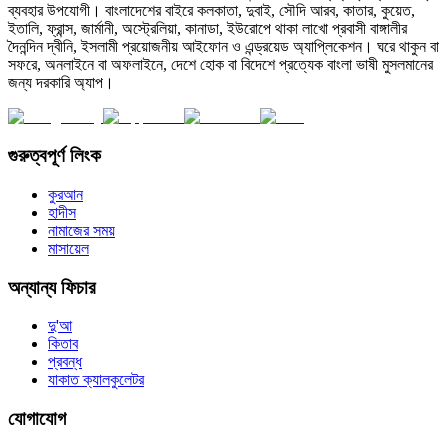
ব্যবহার উপযোগী। বাংলাদেশের বাইরে কলকাতা, দুবাই, সৌদি আরব, কাতার, কুয়েত,
ইতালি, ফ্রান্স, জার্মানী, অস্ট্রেলিয়া, কানাডা, ইউরোপে থাকা লাখো প্রবাসী বাঙ্গালীর
দৈনন্দিন দ্বীনি, ইসলামী প্রয়োজনীয় আইফোন ও এন্ড্রয়েড অ্যাপ্লিকেশন। ঘরে থাকুন বা
সফরে, অনলাইনে বা অফলাইনে, দেশে হোক বা বিদেশে প্রত্যেক বাংলা ভাষী মুসলমানের
জন্য দরকারি অ্যাপ।
গুরুত্বপূর্ণ লিংক
কুরআন
হাদীস
নামাজের সময়
মাসায়েল
অন্যান্য ফিচার
দু'আ
কিতাব
প্রবন্ধ
যাকাত ক্যালকুলেটর
যোগাযোগ