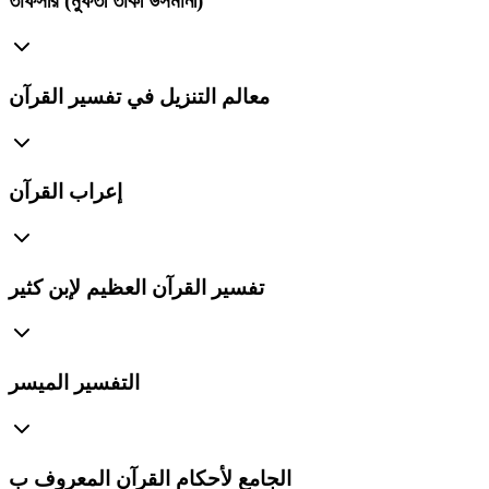
তাফসীর (মুফতী তাকী উসমানী)
معالم التنزيل في تفسير القرآن
إعراب القرآن
تفسير القرآن العظيم لإبن كثير
التفسير الميسر
الجامع لأحكام القرآن المعروف ب