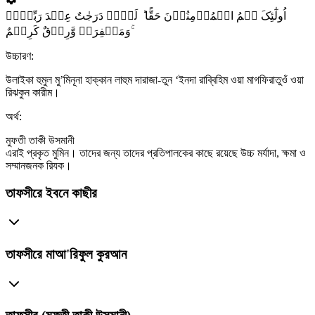
اُولٰٓئِکَ ہُمُ الۡمُؤۡمِنُوۡنَ حَقًّا ؕ لَہُمۡ دَرَجٰتٌ عِنۡدَ رَبِّہِمۡ
وَمَغۡفِرَۃٌ وَّرِزۡقٌ کَرِیۡمٌ ۚ
উচ্চারণ:
উলাইকা হুমুল মু’মিনূনা হাক্কান লাহুম দারাজা-তুন ‘ইনদা রাব্বিহিম ওয়া মাগফিরাতুওঁ ওয়া
রিঝকুন কারীম।
অর্থ:
মুফতী তাকী উসমানী
এরাই প্রকৃত মুমিন। তাদের জন্য তাদের প্রতিপালকের কাছে রয়েছে উচ্চ মর্যাদা, ক্ষমা ও
সম্মানজনক রিযক।
তাফসীরে ইবনে কাছীর
তাফসীরে মাআ'রিফুল কুরআন