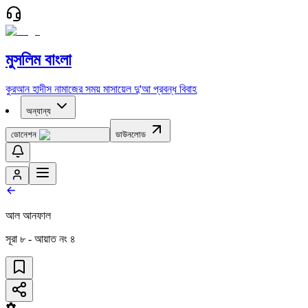
মুসলিম বাংলা
কুরআন
হাদীস
নামাজের সময়
মাসায়েল
দু'আ
প্রবন্ধ
বিবাহ
অন্যান্য
ডোনেশন
ডাউনলোড
আল আনফাল
সূরা
৮
- আয়াত নং
৪