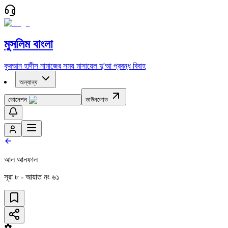
মুসলিম বাংলা
কুরআন
হাদীস
নামাজের সময়
মাসায়েল
দু'আ
প্রবন্ধ
বিবাহ
অন্যান্য
ডোনেশন
ডাউনলোড
আল আনফাল
সূরা
৮
- আয়াত নং
৬১