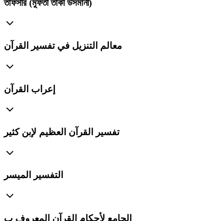
তাফসীর (মুফতী তাকী উসমানী)
معالم التنزيل في تفسير القرآن
إعراب القرآن
تفسير القرآن العظيم لإبن كثير
التفسير الميسر
الجامع لأحكام القرآن المعروف ب