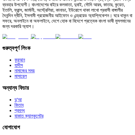
ব্যবহার উপযোগী। বাংলাদেশের বাইরে কলকাতা, দুবাই, সৌদি আরব, কাতার, কুয়েত,
ইতালি, ফ্রান্স, জার্মানী, অস্ট্রেলিয়া, কানাডা, ইউরোপে থাকা লাখো প্রবাসী বাঙ্গালীর
দৈনন্দিন দ্বীনি, ইসলামী প্রয়োজনীয় আইফোন ও এন্ড্রয়েড অ্যাপ্লিকেশন। ঘরে থাকুন বা
সফরে, অনলাইনে বা অফলাইনে, দেশে হোক বা বিদেশে প্রত্যেক বাংলা ভাষী মুসলমানের
জন্য দরকারি অ্যাপ।
গুরুত্বপূর্ণ লিংক
কুরআন
হাদীস
নামাজের সময়
মাসায়েল
অন্যান্য ফিচার
দু'আ
কিতাব
প্রবন্ধ
যাকাত ক্যালকুলেটর
যোগাযোগ