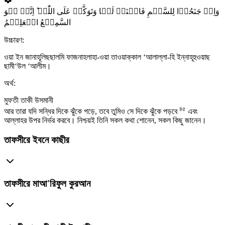
وَاِنۡ جَنَحُوۡا لِلسَّلۡمِ فَاجۡنَحۡ لَہَا وَتَوَکَّلۡ عَلَی اللّٰہِ ؕ اِنَّہٗ ہُوَ
السَّمِیۡعُ الۡعَلِیۡمُ
উচ্চারণ:
ওয়া ইন জানাহূলিছছালমি ফাজনাহলাহা-ওয়া তাওয়াক্কাল ‘আলাল্লা-হি ইন্নাহূহুওয়াছ
ছামী‘উল ‘আলীম।
অর্থ:
মুফতী তাকী উসমানী
৪৫
আর তারা যদি সন্ধির দিকে ঝুঁকে পড়ে, তবে তুমিও সে দিকে ঝুঁকে পড়বে
এবং
আল্লাহর উপর নির্ভর করবে। নিশ্চয়ই তিনি সকল কথা শোনেন, সকল কিছু জানেন।
তাফসীরে ইবনে কাছীর
তাফসীরে মাআ'রিফুল কুরআন