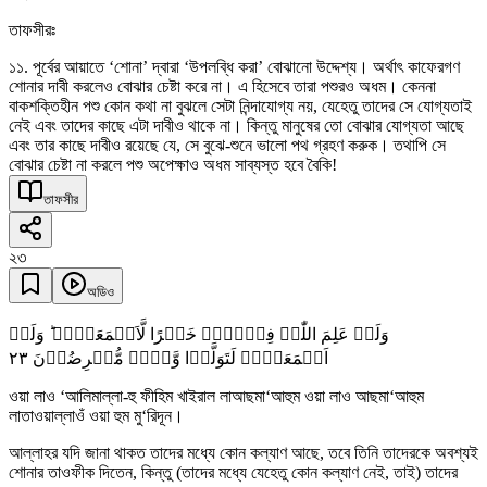
তাফসীরঃ
১১. পূর্বের আয়াতে ‘শোনা’ দ্বারা ‘উপলব্ধি করা’ বোঝানো উদ্দেশ্য। অর্থাৎ কাফেরগণ
শোনার দাবী করলেও বোঝার চেষ্টা করে না। এ হিসেবে তারা পশুরও অধম। কেননা
বাকশক্তিহীন পশু কোন কথা না বুঝলে সেটা নিন্দাযোগ্য নয়, যেহেতু তাদের সে যোগ্যতাই
নেই এবং তাদের কাছে এটা দাবীও থাকে না। কিন্তু মানুষের তো বোঝার যোগ্যতা আছে
এবং তার কাছে দাবীও রয়েছে যে, সে বুঝে-শুনে ভালো পথ গ্রহণ করুক। তথাপি সে
বোঝার চেষ্টা না করলে পশু অপেক্ষাও অধম সাব্যস্ত হবে বৈকি!
তাফসীর
২৩
অডিও
وَلَوۡ عَلِمَ اللّٰہُ فِیۡہِمۡ خَیۡرًا لَّاَسۡمَعَہُمۡ ؕ وَلَوۡ
٢٣
اَسۡمَعَہُمۡ لَتَوَلَّوۡا وَّہُمۡ مُّعۡرِضُوۡنَ
ওয়া লাও ‘আলিমাল্লা-হু ফীহিম খাইরাল লাআছমা‘আহুম ওয়া লাও আছমা‘আহুম
লাতাওয়াল্লাওঁ ওয়া হুম মু‘রিদূন।
আল্লাহর যদি জানা থাকত তাদের মধ্যে কোন কল্যাণ আছে, তবে তিনি তাদেরকে অবশ্যই
শোনার তাওফীক দিতেন, কিন্তু (তাদের মধ্যে যেহেতু কোন কল্যাণ নেই, তাই) তাদের