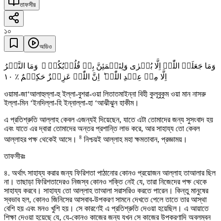
তাফসীর
১০
অডিও
وَمَا جَعَلَہُ اللّٰہُ اِلَّا بُشۡرٰی وَلِتَطۡمَئِنَّ بِہٖ قُلُوۡبُکُمۡ ۚ وَمَا النَّصۡرُ
١۰
اِلَّا مِنۡ عِنۡدِ اللّٰہِ ؕ اِنَّ اللّٰہَ عَزِیۡزٌ حَکِیۡمٌ ٪
ওয়ামা-জা‘আলাহুল্লা-হু ইল্লা-বুশরা-ওয়া লিতাতমাইন্না বিহী কুলূবুকুম ওয়া মান নাসরু
ইল্লা-মিন ‘ইনদিল্লা-হি ইন্নাল্লা-হা ‘আঝীঝুন হাকীম।
এ প্রতিশ্রুতি আল্লাহ কেবল এজন্যই দিয়েছেন, যাতে এটা তোমাদের জন্য সুসংবাদ হয়
এবং যাতে এর দ্বারা তোমাদের অন্তর প্রশান্তি লাভ করে, আর সাহায্য তো কেবল
৪
আল্লাহর পক্ষ থেকেই আসে।
নিশ্চয়ই আল্লাহ মহা ক্ষমতাবান, প্রজ্ঞাময়।
তাফসীরঃ
৪. অর্থাৎ সাহায্য করার জন্য ফিরিশতা পাঠানোর কোনও প্রয়োজন আল্লাহ তাআলার ছিল
না। তাছাড়া ফিরিশতাদেরও নিজস্ব কোনও শক্তি নেই যে, তারা নিজেদের পক্ষ থেকে
সাহায্য করবে। সাহায্য তো আল্লাহ তাআলা সরাসরিও করতে পারেন। কিন্তু মানুষের
স্বভাব হল, কোনও জিনিসের আসবাব-উপকরণ সামনে দেখতে পেলে তাতে তার আস্থা
বেশি হয় এবং মনও খুশি হয়। সে কারণেই এ প্রতিশ্রুতি দেওয়া হয়েছিল। এ আয়াতে
শিক্ষা দেওয়া হয়েছে যে, যে-কোনও কাজের জন্য যখন সে কাজের উপকরণাদি অবলম্বন