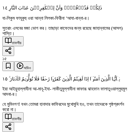
١٤
ذٰلِکُمۡ فَذُوۡقُوۡہُ وَاَنَّ لِلۡکٰفِرِیۡنَ عَذَابَ النَّارِ
যা-লিকুম ফাযূকূহু ওয়া আন্না লিলকা-ফিরীনা ‘আযা-বান্না-র।
সুতরাং এসবের মজা ভোগ কর। তাছাড়া কাফেদের জন্য রয়েছে জাহান্নামের (আসল)
শাস্তি।
তাফসীর
১৫
অডিও
١٥
یٰۤاَیُّہَا الَّذِیۡنَ اٰمَنُوۡۤا اِذَا لَقِیۡتُمُ الَّذِیۡنَ کَفَرُوۡا زَحۡفًا فَلَا تُوَلُّوۡہُمُ الۡاَدۡبَارَ ۚ
ইয়া আইয়ুহাল্লাযীনা আ-মানূ-ইযা- লাকীতুমুল্লাযীনা কাফারূ ঝাহফান ফালাতুওয়াল্লুহুমুল
আদবা-র।
হে মুমিনগণ! যখন তোমরা হানাদার কাফিরদের মুখোমুখি হও, তখন তাদেরকে পৃষ্ঠপ্রদর্শন
করো না।
তাফসীর