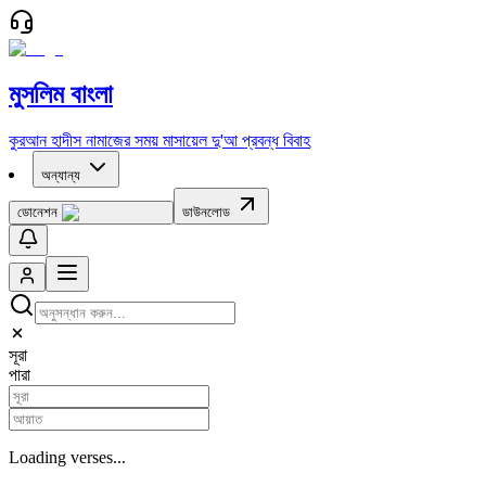
মুসলিম বাংলা
কুরআন
হাদীস
নামাজের সময়
মাসায়েল
দু'আ
প্রবন্ধ
বিবাহ
অন্যান্য
ডোনেশন
ডাউনলোড
সূরা
পারা
Loading verses...