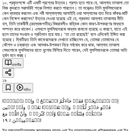
১০. প্রকৃতপক্ষে এটি একটি প্রশ্নের উত্তর। প্রশ্ন হতে পারে যে, আল্লাহ তাআলা তো
নিজ কুদরতে সরাসরিই শত্রু নিপাত করতে পারতেন। তা সত্ত্বেও তিনি মুসলিমদেরকে
কেন ব্যবহার করলেন এবং নবী সাল্লাল্লাহু আলাইহি ওয়া সাল্লামের হাত দিয়ে কাঁকর-মাটি
কেন নিক্ষেপ করালেন? উত্তর দেওয়া হয়েছে এই যে, প্রথমত আল্লাহ তাআলার নীতি
হল, তিনি তাকবীনী (রহস্যজগতীয়) বিষয়াবলীও বাহ্যিক কোন কারণ-উপকরণের মাধ্যমে
সম্পন্ন করে থাকেন। এস্থলে মুসলিমদেরকে মাধ্যম বানানো হয়েছে এ কারণে, যাতে এই
ছলে তাদের সওয়াব ও প্রতিদান হয়ে যায়। ‘তা তো রয়েছেই’ বলে এদিকেই ইঙ্গিত করা
হয়েছে। দ্বিতীয়ত তিনি কাফেরদেরকে দেখাতে চাচ্ছিলেন যে, তোমরা তোমাদের যে
কৌশল ও চক্রান্ত এবং আসবাব-উপকরণ নিয়ে গর্ববোধ করে থাক, আল্লাহ তাআলা
সেগুলোকে মুসলিমদের হাতে ধুলোয় মিশিয়ে দিতে পারেন, যেই মুসলিমদেরকে তোমরা অতি
দুর্বল মনে করছ।
তাফসীর
১৯
অডিও
اِنۡ تَسۡتَفۡتِحُوۡا فَقَدۡ جَآءَکُمُ الۡفَتۡحُ ۚ وَاِنۡ تَنۡتَہُوۡا
فَہُوَ خَیۡرٌ لَّکُمۡ ۚ وَاِنۡ تَعُوۡدُوۡا نَعُدۡ ۚ وَلَنۡ تُغۡنِیَ
عَنۡکُمۡ فِئَتُکُمۡ شَیۡئًا وَّلَوۡ کَثُرَتۡ ۙ وَاَنَّ اللّٰہَ مَعَ
١٩
الۡمُؤۡمِنِیۡنَ ٪
ইন তাছতাফতিহূফাকাদ জাআকুমুল ফাতহু ওয়া ইন তানতাহূফাহুওয়া খাইরুল্লাকুম ওয়া ইন