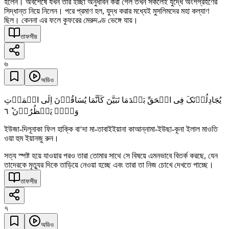
হলেন। অবশেষে যখন তাঁর ইচ্ছা অনুধাবন করা গেল তখন সকলেই যুদ্ধে অংশগ্রহণের
সিদ্ধান্ত নিয়ে নিলেন। পরে প্রমাণ হল, যুদ্ধ করার মধ্যেই মুসলিমদের মহা কল্যাণ
ছিল। কেননা এর ফলে কুফরের মেরুদণ্ড ভেঙ্গে যায়।
তাফসীর
৬
অডিও
یُجَادِلُوۡنَکَ فِی الۡحَقِّ بَعۡدَمَا تَبَیَّنَ کَاَنَّمَا یُسَاقُوۡنَ اِلَی الۡمَوۡتِ
٦
وَہُمۡ یَنۡظُرُوۡنَ ؕ
ইউজা-দিলূনাকা ফিল হাক্কি বা‘দা মা-তাবাইইয়ানা কাআন্নামা-ইউছা-কূনা ইলাল মাওতি
ওয়া হুম ইয়ানজু রুন।
সত্য স্পষ্ট হয়ে যাওয়ার পরও তারা তোমার সাথে সে বিষয়ে এমনভাবে বিতর্ক করছে, যেন
তাদেরকে মৃত্যুর দিকে তাড়িয়ে নেওয়া হচ্ছে এবং তারা তা নিজ চোখে দেখতে পাচ্ছে।
তাফসীর
৭
অডিও