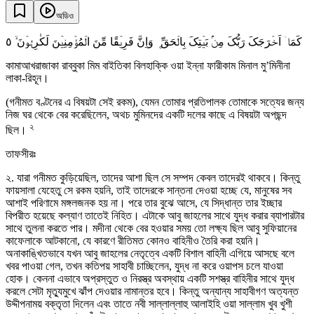
অডিও
٥
کَمَاۤ اَخۡرَجَکَ رَبُّکَ مِنۡۢ بَیۡتِکَ بِالۡحَقِّ ۪ وَاِنَّ فَرِیۡقًا مِّنَ الۡمُؤۡمِنِیۡنَ لَکٰرِہُوۡنَ ۙ
কামাআখরাজাকা রাব্বুকা মিম বাইতিকা বিলহাক্কি ওয়া ইন্না ফারীকাম মিনাল মু’মিনীনা
লাকা-রিহূন।
(গনীমত বণ্টনের এ বিষয়টা সেই রকম), যেমন তোমার প্রতিপালক তোমাকে সত্যের জন্য
নিজ ঘর থেকে বের করেছিলেন, অথচ মুমিনদের একটি দলের কাছে এ বিষয়টা অপছন্দ
২
ছিল।
তাফসীরঃ
২. যারা গনীমত কুড়িয়েছিল, তাদের আশা ছিল সে সম্পদ কেবল তাদেরই থাকবে। কিন্তু
ফায়সালা যেহেতু সে রকম হয়নি, তাই তাদেরকে সান্তনা দেওয়া হচ্ছে যে, মানুষের সব
আশাই পরিণামে মঙ্গলজনক হয় না। পরে তার বুঝে আসে, যে সিদ্ধান্ত তার ইচ্ছার
বিপরীত হয়েছে কল্যাণ তাতেই নিহিত। এটাকে আবু জাহলের সাথে যুদ্ধ করার ব্যাপারটার
সাথে তুলনা করতে পার। মদীনা থেকে বের হওয়ার সময় তো লক্ষ্য ছিল আবু সুফিয়ানের
কাফেলাকে আটকানো, যে কারণে রীতিমত কোনও বাহিনীও তৈরি করা হয়নি।
অনাকাঙ্খিতভাবে যখন আবু জাহলের নেতৃত্বে একটি বিশাল বাহিনী এগিয়ে আসছে বলে
খবর পাওয়া গেল, তখন কতিপয় সাহাবী চাচ্ছিলেন, যুদ্ধ না করে ওয়াপস চলে যাওয়া
হোক। কেননা এভাবে অপ্রস্তুত ও নিরস্ত্র অবস্থায় একটি সশস্ত্র বাহিনীর সাথে যুদ্ধ
করলে সেটা মৃত্যুমুখে ঝাঁপ দেওয়ার নামান্তর হবে। কিন্তু অন্যান্য সাহাবীগণ অত্যন্ত
উদ্দীপনাময় বক্তৃতা দিলেন এবং তাতে নবী সাল্লাল্লাহু আলাইহি ওয়া সাল্লাম খুব খুশী