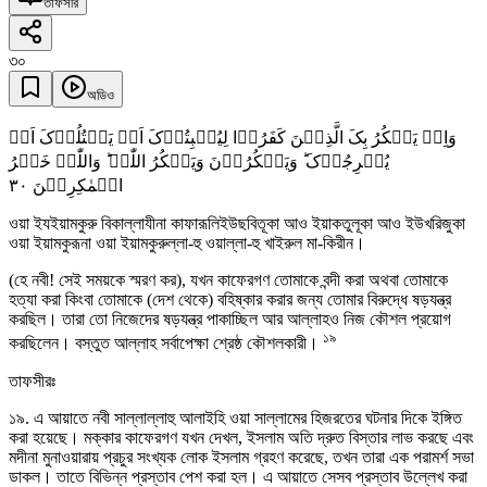
তাফসীর
৩০
অডিও
وَاِذۡ یَمۡکُرُ بِکَ الَّذِیۡنَ کَفَرُوۡا لِیُثۡبِتُوۡکَ اَوۡ یَقۡتُلُوۡکَ اَوۡ
یُخۡرِجُوۡکَ ؕ وَیَمۡکُرُوۡنَ وَیَمۡکُرُ اللّٰہُ ؕ وَاللّٰہُ خَیۡرُ
٣۰
الۡمٰکِرِیۡنَ
ওয়া ইযইয়ামকুরু বিকাল্লাযীনা কাফারূলিইউছবিতূকা আও ইয়াকতুলূকা আও ইউখরিজুকা
ওয়া ইয়ামকুরূনা ওয়া ইয়ামকুরুল্লা-হু ওয়াল্লা-হু খাইরুল মা-কিরীন।
(হে নবী! সেই সময়কে স্মরণ কর), যখন কাফেরগণ তোমাকে বন্দী করা অথবা তোমাকে
হত্যা করা কিংবা তোমাকে (দেশ থেকে) বহিষ্কার করার জন্য তোমার বিরুদ্ধে ষড়যন্ত্র
করছিল। তারা তো নিজেদের ষড়যন্ত্র পাকাচ্ছিল আর আল্লাহও নিজ কৌশল প্রয়োগ
১৯
করছিলেন। বস্তুত আল্লাহ সর্বাপেক্ষা শ্রেষ্ঠ কৌশলকারী।
তাফসীরঃ
১৯. এ আয়াতে নবী সাল্লাল্লাহু আলাইহি ওয়া সাল্লামের হিজরতের ঘটনার দিকে ইঙ্গিত
করা হয়েছে। মক্কার কাফেরগণ যখন দেখল, ইসলাম অতি দ্রুত বিস্তার লাভ করছে এবং
মদীনা মুনাওয়ারায় প্রচুর সংখ্যক লোক ইসলাম গ্রহণ করেছে, তখন তারা এক পরামর্শ সভা
ডাকল। তাতে বিভিন্ন প্রস্তাব পেশ করা হল। এ আয়াতে সেসব প্রস্তাব উল্লেখ করা