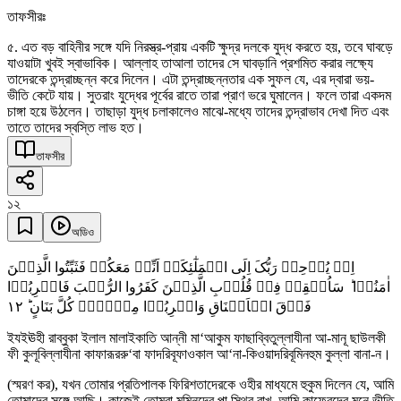
তাফসীরঃ
৫. এত বড় বাহিনীর সঙ্গে যদি নিরস্ত্র-প্রায় একটি ক্ষুদ্র দলকে যুদ্ধ করতে হয়, তবে ঘাবড়ে
যাওয়াটা খুবই স্বাভাবিক। আল্লাহ তাআলা তাদের সে ঘাবড়ানি প্রশমিত করার লক্ষ্যে
তাদেরকে তন্দ্রাচ্ছন্ন করে দিলেন। এটা তন্দ্রাচ্ছন্নতার এক সুফল যে, এর দ্বারা ভয়-
ভীতি কেটে যায়। সুতরাং যুদ্ধের পূর্বের রাতে তারা প্রাণ ভরে ঘুমালেন। ফলে তারা একদম
চাঙ্গা হয়ে উঠলেন। তাছাড়া যুদ্ধ চলাকালেও মাঝে-মধ্যে তাদের তন্দ্রাভাব দেখা দিত এবং
তাতে তাদের স্বস্তি লাভ হত।
তাফসীর
১২
অডিও
اِذۡ یُوۡحِیۡ رَبُّکَ اِلَی الۡمَلٰٓئِکَۃِ اَنِّیۡ مَعَکُمۡ فَثَبِّتُوا الَّذِیۡنَ
اٰمَنُوۡا ؕ سَاُلۡقِیۡ فِیۡ قُلُوۡبِ الَّذِیۡنَ کَفَرُوا الرُّعۡبَ فَاضۡرِبُوۡا
١٢
فَوۡقَ الۡاَعۡنَاقِ وَاضۡرِبُوۡا مِنۡہُمۡ کُلَّ بَنَانٍ ؕ
ইযইঊহী রাব্বুকা ইলাল মালাইকাতি আন্নী মা‘আকুম ফাছাব্বিতুল্লাযীনা আ-মানূ ছাউলকী
ফী কুলূবিল্লাযীনা কাফারূররু‘বা ফাদরিবূফাওকাল আ‘না-কিওয়াদরিবূমিনহুম কুল্লা বানা-ন।
(স্মরণ কর), যখন তোমার প্রতিপালক ফিরিশতাদেরকে ওহীর মাধ্যমে হুকুম দিলেন যে, আমি
তোমাদের সঙ্গে আছি। কাজেই তোমরা মুমিনদের পা স্থির রাখ, আমি কাফেরদের মনে ভীতি