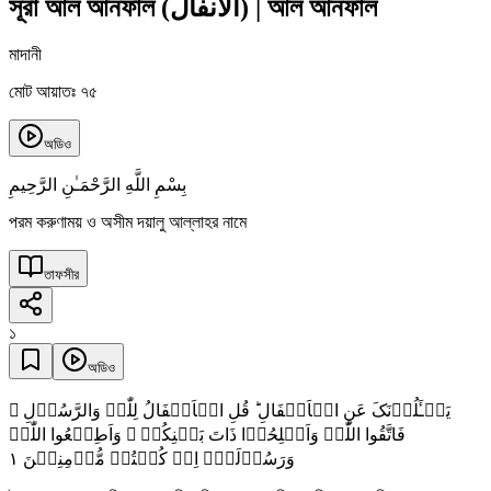
সূরা আল আনফাল
(
الأنفال
)
|
আল আনফাল
মাদানী
মোট আয়াতঃ ৭৫
অডিও
بِسْمِ اللَّهِ الرَّحْمَـٰنِ الرَّحِيمِ
পরম করুণাময় ও অসীম দয়ালু আল্লাহর নামে
তাফসীর
১
অডিও
یَسۡـَٔلُوۡنَکَ عَنِ الۡاَنۡفَالِ ؕ قُلِ الۡاَنۡفَالُ لِلّٰہِ وَالرَّسُوۡلِ ۚ
فَاتَّقُوا اللّٰہَ وَاَصۡلِحُوۡا ذَاتَ بَیۡنِکُمۡ ۪ وَاَطِیۡعُوا اللّٰہَ
١
وَرَسُوۡلَہٗۤ اِنۡ کُنۡتُمۡ مُّؤۡمِنِیۡنَ