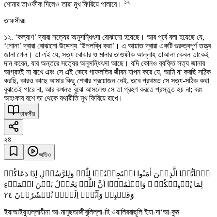
১২
শোনার তাওফীক দিলেও তারা মুখ ফিরিয়ে পালাবে।
তাফসীরঃ
১২. ‘কল্যাণ’ দ্বারা সত্যের অনুসন্ধিৎসা বোঝানো হয়েছে। আর পূর্বে বলা হয়েছে যে,
‘শোনা’ দ্বারা বোঝানো উদ্দেশ্য ‘উপলব্ধি করা’। এ আয়াত দ্বারা একটি গুরুত্বপূর্ণ তত্ত্ব
জানা গেল। তা এই যে, সত্য বোঝার ও মানার তাওফীক আল্লাহ তাআলা কেবল তাকেই
দান করেন, যার অন্তরে সত্যের অনুসন্ধিৎসা আছে। যদি কোনও ব্যক্তি সত্য জানার
আগ্রহই না রাখে এবং সে এই ভেবে গাফলতির জীবন যাপন করে যে, আমি যা করছি সঠিক
করছি, কারও কাছে আমার কিছু শেখার প্রয়োজন নেই, তবে প্রথমত সে সত্য-সঠিক কথা
বুঝতেই পারে না, আর কখনও বুঝে আসলেও সে তা গ্রহণ করতে প্রস্তুত হয় না; বরং
অহংকার বশে তা থেকে যথারীতি মুখ ফিরিয়ে রাখে।
তাফসীর
২৪
অডিও
یٰۤاَیُّہَا الَّذِیۡنَ اٰمَنُوا اسۡتَجِیۡبُوۡا لِلّٰہِ وَلِلرَّسُوۡلِ اِذَا دَعَاکُمۡ
لِمَا یُحۡیِیۡکُمۡ ۚ وَاعۡلَمُوۡۤا اَنَّ اللّٰہَ یَحُوۡلُ بَیۡنَ الۡمَرۡءِ
٢٤
وَقَلۡبِہٖ وَاَنَّہٗۤ اِلَیۡہِ تُحۡشَرُوۡنَ
ইয়াআইয়ুহাল্লাযীনা আ-মানুছতাজীবূলিল্লা-হি ওয়ালিররাছূলি ইযা-দা‘আ-কুম