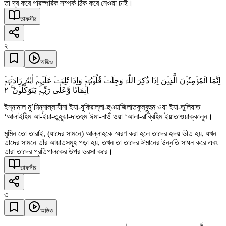
তা দূর করে পারস্পরিক সম্পর্ক ঠিক করে নেওয়া চাই।
তাফসীর
২
অডিও
اِنَّمَا الۡمُؤۡمِنُوۡنَ الَّذِیۡنَ اِذَا ذُکِرَ اللّٰہُ وَجِلَتۡ قُلُوۡبُہُمۡ وَاِذَا تُلِیَتۡ عَلَیۡہِمۡ اٰیٰتُہٗ زَادَتۡہُمۡ
٢
اِیۡمَانًا وَّعَلٰی رَبِّہِمۡ یَتَوَکَّلُوۡنَ ۚۖ
ইন্নামাল মু’মিনূনাল্লাযীনা ইযা-যুকিরাল্লা-হুওয়াজিলাতকুলূবুহুম ওয়া ইযা-তুলিয়াত
‘আলাইহিম আ-ইয়া-তুহূঝা-দাতহুম ঈমা-নাওঁ ওয়া ‘আলা-রাব্বিহিম ইয়াতাওয়াক্কালূন।
মুমিন তো তারাই, (যাদের সামনে) আল্লাহকে স্মরণ করা হলে তাদের হৃদয় ভীত হয়, যখন
তাদের সামনে তাঁর আয়াতসমূহ পড়া হয়, তখন তা তাদের ঈমানের উন্নতি সাধন করে এবং
তারা তাদের প্রতিপালকের উপর ভরসা করে।
তাফসীর
৩
অডিও