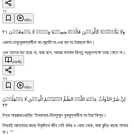
২১
অডিও
٢١
وَلَا تَکُوۡنُوۡا کَالَّذِیۡنَ قَالُوۡا سَمِعۡنَا وَہُمۡ لَا یَسۡمَعُوۡنَ
ওয়ালা-তাকূনূকাল্লাযীনা কা-লূছামি‘না-ওয়া হুম লা-ইয়াছমা‘ঊন।
এবং তাদের মত হয়ো না, যারা বলে, আমরা শুনলাম কিন্তু প্রকৃতপক্ষে তারা শোনে না।
তাফসীর
২২
অডিও
اِنَّ شَرَّ الدَّوَآبِّ عِنۡدَ اللّٰہِ الصُّمُّ الۡبُکۡمُ الَّذِیۡنَ لَا یَعۡقِلُوۡنَ
٢٢
ইন্না শাররাদ্দাওয়াব্বি ‘ইনদাল্লা-হিসসুম্মুল বুকমুল্লাযীনা লা-ইয়া‘কিলূন।
নিশ্চয়ই আল্লাহর কাছে নিকৃষ্টতম জীব সেই বধির ও বোবা লোক, যারা বুদ্ধি কাজে লাগায়
১১
না।