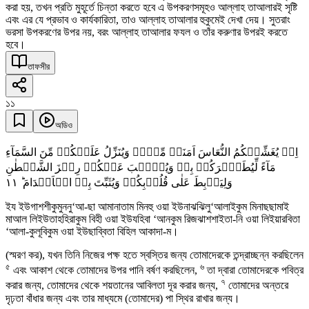
করা হয়, তখন প্রতি মুহূর্তে চিন্তা করতে হবে এ উপকরণসমূহও আল্লাহ তাআলারই সৃষ্টি
এবং এর যে প্রভাব ও কার্যকারিতা, তাও আল্লাহ তাআলার হুকুমেই দেখা দেয়। সুতরাং
ভরসা উপকরণের উপর নয়, বরং আল্লাহ তাআলার ফযল ও তাঁর করুণার উপরই করতে
হবে।
তাফসীর
১১
অডিও
اِذۡ یُغَشِّیۡکُمُ النُّعَاسَ اَمَنَۃً مِّنۡہُ وَیُنَزِّلُ عَلَیۡکُمۡ مِّنَ السَّمَآءِ
مَآءً لِّیُطَہِّرَکُمۡ بِہٖ وَیُذۡہِبَ عَنۡکُمۡ رِجۡزَ الشَّیۡطٰنِ
١١
وَلِیَرۡبِطَ عَلٰی قُلُوۡبِکُمۡ وَیُثَبِّتَ بِہِ الۡاَقۡدَامَ ؕ
ইয ইউগাশশীকুমুননু‘আ-ছা আমানাতাম মিনহু ওয়া ইউনাঝঝিলু‘আলাইকুম মিনাছছামাই
মাআল লিইউতাহহিরাকুম বিহী ওয়া ইউযহিবা ‘আনকুম রিজঝাশশাইতা-নি ওয়া লিইয়ারবিতা
‘আলা-কুলূবিকুম ওয়া ইউছাব্বিতা বিহিল আকাদা-ম।
(স্মরণ কর), যখন তিনি নিজের পক্ষ হতে স্বস্তির জন্য তোমাদেরকে তন্দ্রাচ্ছন্ন করছিলেন
৫
৬
এবং আকাশ থেকে তোমাদের উপর পানি বর্ষণ করছিলেন,
তা দ্বারা তোমাদেরকে পবিত্র
৭
করার জন্য, তোমাদের থেকে শয়তানের আবিলতা দূর করার জন্য,
তোমাদের অন্তরে
দৃঢ়তা বাঁধার জন্য এবং তার মাধ্যমে (তোমাদের) পা স্থির রাখার জন্য।