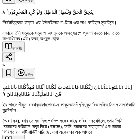
অডিও
٨
لِیُحِقَّ الۡحَقَّ وَیُبۡطِلَ الۡبَاطِلَ وَلَوۡ کَرِہَ الۡمُجۡرِمُوۡنَ ۚ
লিইউহিক্কাল হাক্কা ওয়া ইউবতিলাল বা-তিলা ওয়া লাও কারিহাল মুজরিমূন।
এভাবে তিনি সত্যকে সত্য ও অসত্যকে অসত্যরূপে প্রমাণ করতে চান, তাতে
অপরাধীদের (এটা) যতই অপছন্দ হোক।
তাফসীর
৯
অডিও
اِذۡ تَسۡتَغِیۡثُوۡنَ رَبَّکُمۡ فَاسۡتَجَابَ لَکُمۡ اَنِّیۡ مُمِدُّکُمۡ بِاَلۡفٍ
٩
مِّنَ الۡمَلٰٓئِکَۃِ مُرۡدِفِیۡنَ
ইয তাছতাগীছূনা রাব্বাকুমফাছতাজা-বা লাকুমআন্নীমুমিদ্দুকুম বিআলফিম মিনাল মালাইকাতি
মুরদিফীন।
(স্মরণ কর), যখন তোমরা নিজ প্রতিপালকের কাছে ফরিয়াদ করেছিলে, তখন তিনি
তোমাদের ফরিয়াদে সাড়া দিয়ে (বললেন), আমি তোমাদের সাহায্যার্থে এক হাজার
ফিরিশতার একটি বাহিনী পাঠাচ্ছি, যারা একের পর এক আসবে।