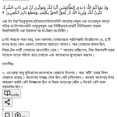
وَاِذۡ یَعِدُکُمُ اللّٰہُ اِحۡدَی الطَّآئِفَتَیۡنِ اَنَّہَا لَکُمۡ وَتَوَدُّوۡنَ اَنَّ غَیۡرَ ذَاتِ الشَّوۡکَۃِ
٧
تَکُوۡنُ لَکُمۡ وَیُرِیۡدُ اللّٰہُ اَنۡ یُّحِقَّ الۡحَقَّ بِکَلِمٰتِہٖ وَیَقۡطَعَ دَابِرَ الۡکٰفِرِیۡنَ ۙ
ওয়া ইয ইয়া‘ইদুকুমুল্লা-হুইহদাততাইফাতাইনি আন্নাহা-লাকুম ওয়া তাওয়াদ্দূনা আন্না
গাইরা যা-তিশশাওকাতি তাকূনুলাকুম ওয়া ইউরীদুল্লা-হুআইঁ ইউহিক্কাল হাক্কা
বিকালিমাতিহী ওয়া ইয়াকতা‘আ দা-বিরাল কা-ফিরীন।
(সেই সময়কে স্মরণ কর), যখন আল্লাহ তোমাদেরকে প্রতিশ্রুতি দিয়েছিলেন যে, দু’টি
দলের মধ্যে কোন একদল তোমাদের আয়ত্তে আসবে। আর তোমাদের কামনা ছিল,
৩
নিষ্কণ্টক দলটি তোমাদের আওতাধীন হোক।
আল্লাহ চাচ্ছিলেন, নিজ বিধানাবলী দ্বারা
সত্যকে সত্যে পরিণত করে দেখাবেন এবং কাফেরদের মূলোচ্ছেদ করবেন।
তাফসীরঃ
৩. এর দ্বারা আবু সুফিয়ানের কাফেলাকে বোঝানো উদ্দেশ্য। আর ‘কাঁটা’ দ্বারা বিপদ
বোঝানো হয়েছে। কাফেলায় সশস্ত্র লোক ছিল মোট চল্লিশজন। কাজেই কাফেলার উপর
আক্রমণ করাটা বেশি বিপজ্জনক ছিল না বিধায় অন্তরের ঝোঁক এ দিকেই বেশি থাকা
স্বাভাবিক ছিল।
তাফসীর
৮