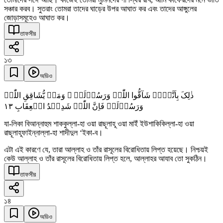
সঞ্চার করব। সুতরাং তোমরা তাদের ঘাড়ের উপর আঘাত কর এবং তাদের আঙ্গুলের
জোড়াসমূহেও আঘাত কর।
তাফসীর
১৩
অডিও
ذٰلِکَ بِاَنَّہُمۡ شَآقُّوا اللّٰہَ وَرَسُوۡلَہٗ ۚ وَمَنۡ یُّشَاقِقِ اللّٰہَ
١٣
وَرَسُوۡلَہٗ فَاِنَّ اللّٰہَ شَدِیۡدُ الۡعِقَابِ
যা-লিকা বিআন্নাহুম শাককুল্লা-হা ওয়া রাছূলাহূ ওয়া মাইঁ ইউশাকিকিল্লা-হা ওয়া
রাছূলাহূফাইন্নাল্লা-হা শাদীদুল ‘ইকা-ব।
এটা এই কারণে যে, তারা আল্লাহ ও তাঁর রাসূলের বিরোধিতায় লিপ্ত হয়েছে। নিশ্চয়ই
কেউ আল্লাহ ও তাঁর রাসূলের বিরোধিতায় লিপ্ত হলে, আল্লাহর আযাব তো সুকঠিন।
তাফসীর
১৪
অডিও