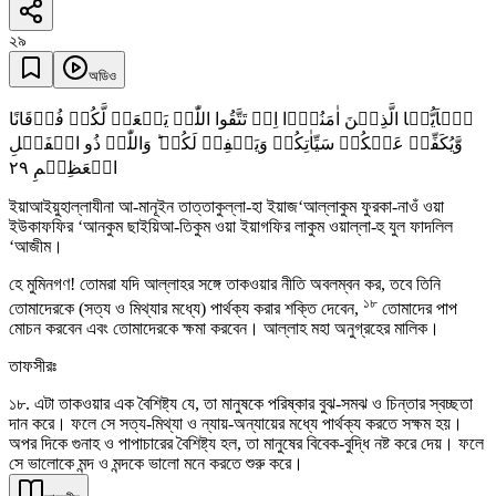
২৯
অডিও
یٰۤاَیُّہَا الَّذِیۡنَ اٰمَنُوۡۤا اِنۡ تَتَّقُوا اللّٰہَ یَجۡعَلۡ لَّکُمۡ فُرۡقَانًا
وَّیُکَفِّرۡ عَنۡکُمۡ سَیِّاٰتِکُمۡ وَیَغۡفِرۡ لَکُمۡ ؕ وَاللّٰہُ ذُو الۡفَضۡلِ
٢٩
الۡعَظِیۡمِ
ইয়াআইয়ুহাল্লাযীনা আ-মানূইন তাত্তাকুল্লা-হা ইয়াজ‘আল্লাকুম ফুরকা-নাওঁ ওয়া
ইউকাফফির ‘আনকুম ছাইয়িআ-তিকুম ওয়া ইয়াগফির লাকুম ওয়াল্লা-হু যুল ফাদলিল
‘আজীম।
হে মুমিনগণ! তোমরা যদি আল্লাহর সঙ্গে তাকওয়ার নীতি অবলম্বন কর, তবে তিনি
১৮
তোমাদেরকে (সত্য ও মিথ্যার মধ্যে) পার্থক্য করার শক্তি দেবেন,
তোমাদের পাপ
মোচন করবেন এবং তোমাদেরকে ক্ষমা করবেন। আল্লাহ মহা অনুগ্রহের মালিক।
তাফসীরঃ
১৮. এটা তাকওয়ার এক বৈশিষ্ট্য যে, তা মানুষকে পরিষ্কার বুঝ-সমঝ ও চিন্তার স্বচ্ছতা
দান করে। ফলে সে সত্য-মিথ্যা ও ন্যায়-অন্যায়ের মধ্যে পার্থক্য করতে সক্ষম হয়।
অপর দিকে গুনাহ ও পাপাচারের বৈশিষ্ট্য হল, তা মানুষের বিবেক-বুদ্ধি নষ্ট করে দেয়। ফলে
সে ভালোকে মন্দ ও মন্দকে ভালো মনে করতে শুরু করে।