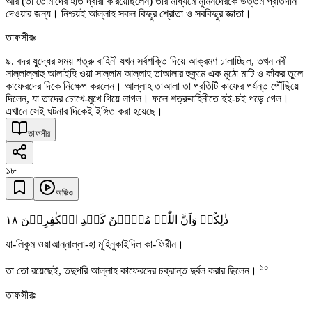
আর (তা তোমাদের হাত দ্বারা করিয়েছিলেন) তার মাধ্যমে মুমিনদেরকে উত্তম প্রতিদান
দেওয়ার জন্য। নিশ্চয়ই আল্লাহ সকল কিছুর শ্রোতা ও সবকিছুর জ্ঞাতা।
তাফসীরঃ
৯. বদর যুদ্ধের সময় শত্রু বাহিনী যখন সর্বশক্তি দিয়ে আক্রমণ চালাচ্ছিল, তখন নবী
সাল্লাল্লাহু আলাইহি ওয়া সাল্লাম আল্লাহ তাআলার হুকুমে এক মুঠো মাটি ও কাঁকর তুলে
কাফেরদের দিকে নিক্ষেপ করলেন। আল্লাহ তাআলা তা প্রতিটি কাফের পর্যন্ত পৌঁছিয়ে
দিলেন, যা তাদের চোখে-মুখে গিয়ে লাগল। ফলে শত্রুবাহিনীতে হই-চই পড়ে গেল।
এখানে সেই ঘটনার দিকেই ইঙ্গিত করা হয়েছে।
তাফসীর
১৮
অডিও
١٨
ذٰلِکُمۡ وَاَنَّ اللّٰہَ مُوۡہِنُ کَیۡدِ الۡکٰفِرِیۡنَ
যা-লিকুম ওয়াআন্নাল্লা-হা মূহিনুকাইদিল কা-ফিরীন।
১০
তা তো রয়েছেই, তদুপরি আল্লাহ কাফেরদের চক্রান্ত দুর্বল করার ছিলেন।
তাফসীরঃ