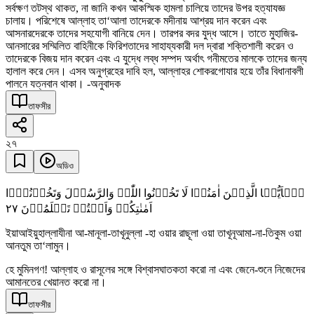
সর্বক্ষণ তটস্থ থাকত, না জানি কখন আকস্মিক হামলা চালিয়ে তাদের উপর হত্যাযজ্ঞ
চালায়। পরিশেষে আল্লাহ তা‘আলা তাদেরকে মদীনায় আশ্রয় দান করেন এবং
আসনারদেরকে তাদের সহযোগী বানিয়ে দেন। তারপর বদর যুদ্ধ আসে। তাতে মুহাজির-
আনসারের সম্মিলিত বাহিনীকে ফিরিশতাদের সাহায্যকারী দল দ্বারা শক্তিশালী করেন ও
তাদেরকে বিজয় দান করেন এবং এ যুদ্ধে লব্ধ সম্পদ অর্থাৎ গনীমতের মালকে তাদের জন্য
হালাল করে দেন। এসব অনুগ্রহের দাবি হল, আল্লাহর শোকরগোযার হয়ে তাঁর বিধানাবলী
পালনে যত্নবান থাকা। -অনুবাদক
তাফসীর
২৭
অডিও
یٰۤاَیُّہَا الَّذِیۡنَ اٰمَنُوۡا لَا تَخُوۡنُوا اللّٰہَ وَالرَّسُوۡلَ وَتَخُوۡنُوۡۤا
٢٧
اَمٰنٰتِکُمۡ وَاَنۡتُمۡ تَعۡلَمُوۡنَ
ইয়াআইয়ুহাল্লাযীনা আ-মানূলা-তাখূনুল্লা -হা ওয়ার রাছূলা ওয়া তাখূনূআমা-না-তিকুম ওয়া
আনতুম তা‘লামুন।
হে মুমিনগণ! আল্লাহ ও রাসূলের সঙ্গে বিশ্বাসঘাতকতা করো না এবং জেনে-শুনে নিজেদের
আমানতের খেয়ানত করো না।
তাফসীর