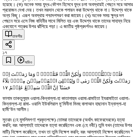
হয়েছে। (ক) অনেক সময় যুদ্ধ-কৌশল হিসেবে যুদ্ধ চলা অবস্থায়ই পেছনে সরে আসার
প্রয়োজন দেখা দেয়। তখন ময়দান থেকে পলায়ন করা উদ্দেশ্য থাকে না। উদ্দেশ্য থাকে
অন্য কিছু। এরূপ অবস্থায় পশ্চাদপসরণ করা জায়েয। (খ) অনেক সময় ক্ষুদ্র দল
পেছনে সরে এসে নিজ বাহিনীর সাথে মিলিত হয় এবং উদ্দেশ্য থাকে তাদের সাহায্য নিয়ে
একযোগে শত্রুর উপর ঝাঁপিয়ে পড়া। এ জাতীয় পৃষ্ঠপ্রদর্শনও জায়েয।
তাফসীর
১৭
অডিও
فَلَمۡ تَقۡتُلُوۡہُمۡ وَلٰکِنَّ اللّٰہَ قَتَلَہُمۡ ۪ وَمَا رَمَیۡتَ اِذۡ
رَمَیۡتَ وَلٰکِنَّ اللّٰہَ رَمٰی ۚ وَلِیُبۡلِیَ الۡمُؤۡمِنِیۡنَ مِنۡہُ بَلَآءً
١٧
حَسَنًا ؕ اِنَّ اللّٰہَ سَمِیۡعٌ عَلِیۡمٌ
ফালাম তাকতুলূহুম ওয়ালা-কিন্নাল্লা-হা কাতালাহুম ওয়ামা-রামাইতা ইযরামাইতা ওয়ালা-
কিন্নাল্লা-হা রামা- ওয়ালি ইউবলিয়াল মু’মিনীনা মিনহু বালাআন হাছানান ইন্নাল্লা-হা
ছামী‘উন আলীম।
সুতরাং (হে মুসলিমগণ! প্রকৃতপক্ষে) তোমরা তাদেরকে (অর্থাৎ কাফেরদেরকে) হত্যা
করনি; বরং আল্লাহই তাদেরকে হত্যা করেছিলেন এবং (হে নবী!) তুমি যখন (তাদের উপর
৯
মাটি) নিক্ষেপ করেছিলে, তখন তা তুমি নিক্ষেপ করনি; বরং আল্লাহই নিক্ষেপ করেছিলেন