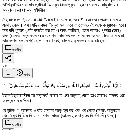
তা‘ঊদূনা‘উদ ওয়া লান তুগনিয়া ‘আনকুম ফিআতুকুম শাইআওঁ ওয়ালাও কাছুরাত ওয়া
আন্নাল্লা-হা মা‘আল মু’মিনীন।
(হে কাফেরগণ!) তোমরা যদি মীমাংসাই চেয়ে থাক, তবে মীমাংসা তো তোমাদের সামনে
এসেই গেছে। এখন যদি তোমরা নিবৃত্ত হও, তবে তা তোমাদেরই পক্ষে কল্যাণকর হবে।
আর যদি পুনরায় (সেই কাজই) কর (যা এ যাবৎ করছিলে), তবে আমরাও পুনরায় (তাই)
করব (যেমনটা সদ্য করলাম) এবং তখন তোমাদের দল তোমাদের কোনও কাজে আসবে না,
তার সংখ্যা যত বেশিই হোক। স্মরণ রেখ, আল্লাহ মুমিনদের সঙ্গে আছেন।
তাফসীর
২০
অডিও
٢۰
یٰۤاَیُّہَا الَّذِیۡنَ اٰمَنُوۡۤا اَطِیۡعُوا اللّٰہَ وَرَسُوۡلَہٗ وَلَا تَوَلَّوۡا عَنۡہُ وَاَنۡتُمۡ تَسۡمَعُوۡنَ ۚۖ
ইয়াআইয়ুহাল্লাযীনা আ-মানূআতী‘উল্লা-হা ওয়া রাছূলাহূওয়ালা-তাওয়াল্লাও ‘আনহু ওয়া
আনতুম তাছমা‘ঊন।
হে মুমিনগণ! আল্লাহ ও তাঁর রাসূলের আনুগত্য কর এবং এর থেকে (অর্থাৎ আনুগত্য
থেকে) মুখ ফিরিয়ে নিয়ো না, যখন তোমরা (আল্লাহ ও রাসূলের নির্দেশাবলী) শুনছ।
তাফসীর