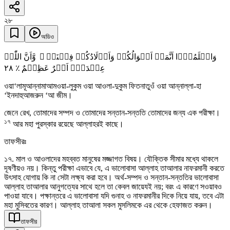
২৮
অডিও
وَاعۡلَمُوۡۤا اَنَّمَاۤ اَمۡوَالُکُمۡ وَاَوۡلَادُکُمۡ فِتۡنَۃٌ ۙ وَّاَنَّ اللّٰہَ
٢٨
عِنۡدَہٗۤ اَجۡرٌ عَظِیۡمٌ ٪
ওয়া‘লামূআন্নামাআমওয়া-লুকুম ওয়া আওলা-দুকুম ফিতনাতুওঁ ওয়া আন্নাল্লা-হা
‘ইনদাহুআজরুন ‘আ জীম।
জেনে রেখ, তোমাদের সম্পদ ও তোমাদের সন্তান-সন্ততি তোমাদের জন্য এক পরীক্ষা।
১৭
আর মহা পুরস্কার রয়েছে আল্লাহরই কাছে।
তাফসীরঃ
১৭. মাল ও আওলাদের মহব্বত মানুষের মজ্জাগত বিষয়। যৌক্তিক সীমার মধ্যে থাকলে
দূষণীয়ও নয়। কিন্তু পরীক্ষা এভাবে যে, এ ভালোবাসা আল্লাহ তাআলার নাফরমানী করতে
উৎসাহ যোগায় কি না সেটা লক্ষ্য করা হবে। অর্থ-সম্পদ ও সন্তান-সন্ততির ভালোবাসা
আল্লাহ তাআলার আনুগত্যের সাথে হলে তা কেবল জায়েযই নয়; বরং এ কারণে সওয়াবও
পাওয়া যাবে। পক্ষান্তরে এ ভালোবাসা যদি গুনাহ ও নাফরমানীর দিকে নিয়ে যায়, তবে এটা
মহা মুসিবতের কারণ। আল্লাহ তাআলা সকল মুসলিমকে এর থেকে হেফাজত করুন।
তাফসীর