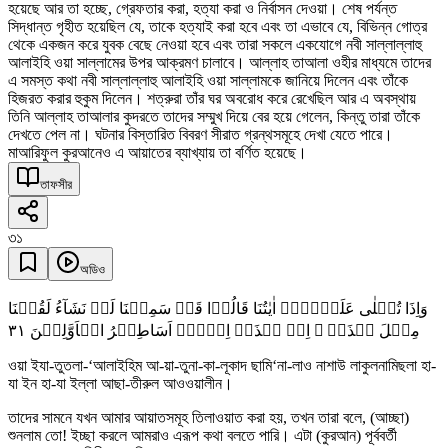
হয়েছে আর তা হচ্ছে, গ্রেফতার করা, হত্যা করা ও নির্বাসন দেওয়া। শেষ পর্যন্ত
সিদ্ধান্ত গৃহীত হয়েছিল যে, তাকে হত্যাই করা হবে এবং তা এভাবে যে, বিভিন্ন গোত্র
থেকে একজন করে যুবক বেছে নেওয়া হবে এবং তারা সকলে একযোগে নবী সাল্লাল্লাহু
আলাইহি ওয়া সাল্লামের উপর আক্রমণ চালাবে। আল্লাহ তাআলা ওহীর মাধ্যমে তাদের
এ সমস্ত কথা নবী সাল্লাল্লাহু আলাইহি ওয়া সাল্লামকে জানিয়ে দিলেন এবং তাঁকে
হিজরত করার হুকুম দিলেন। শত্রুরা তাঁর ঘর অবরোধ করে রেখেছিল আর এ অবস্থায়
তিনি আল্লাহ তাআলার কুদরতে তাদের সম্মুখ দিয়ে বের হয়ে গেলেন, কিন্তু তারা তাঁকে
দেখতে পেল না। ঘটনার বিস্তারিত বিবরণ সীরাত গ্রন্থসমূহে দেখা যেতে পারে।
মাআরিফুল কুরআনেও এ আয়াতের ব্যাখ্যায় তা বর্ণিত হয়েছে।
তাফসীর
৩১
অডিও
وَاِذَا تُتۡلٰی عَلَیۡہِمۡ اٰیٰتُنَا قَالُوۡا قَدۡ سَمِعۡنَا لَوۡ نَشَآءُ لَقُلۡنَا
٣١
مِثۡلَ ہٰذَاۤ ۙ اِنۡ ہٰذَاۤ اِلَّاۤ اَسَاطِیۡرُ الۡاَوَّلِیۡنَ
ওয়া ইযা-তুতলা-‘আলাইহিম আ-য়া-তুনা-কা-লূকাদ ছামি‘না-লাও নাশাউ লাকুলনামিছলা হা-
যা ইন হা-যা ইল্লা আছা-তীরুল আওওয়ালীন।
তাদের সামনে যখন আমার আয়াতসমূহ তিলাওয়াত করা হয়, তখন তারা বলে, (আচ্ছা)
শুনলাম তো! ইচ্ছা করলে আমরাও এরূপ কথা বলতে পারি। এটা (কুরআন) পূর্ববর্তী