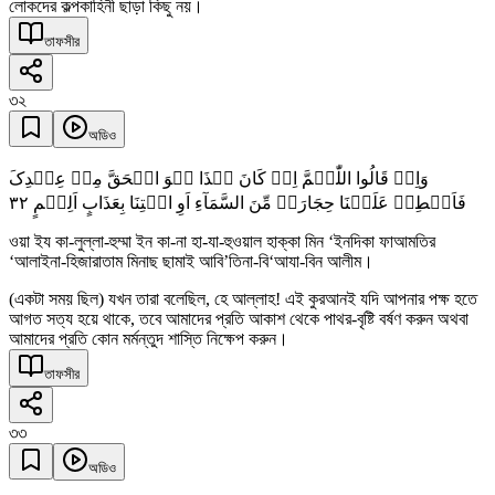
লোকদের কল্পকাহিনী ছাড়া কিছু নয়।
তাফসীর
৩২
অডিও
وَاِذۡ قَالُوا اللّٰہُمَّ اِنۡ کَانَ ہٰذَا ہُوَ الۡحَقَّ مِنۡ عِنۡدِکَ
٣٢
فَاَمۡطِرۡ عَلَیۡنَا حِجَارَۃً مِّنَ السَّمَآءِ اَوِ ائۡتِنَا بِعَذَابٍ اَلِیۡمٍ
ওয়া ইয কা-লুল্লা-হুম্মা ইন কা-না হা-যা-হুওয়াল হাক্কা মিন ‘ইনদিকা ফাআমতির
‘আলাইনা-হিজারাতাম মিনাছ ছামাই আবি’তিনা-বি‘আযা-বিন আলীম।
(একটা সময় ছিল) যখন তারা বলেছিল, হে আল্লাহ! এই কুরআনই যদি আপনার পক্ষ হতে
আগত সত্য হয়ে থাকে, তবে আমাদের প্রতি আকাশ থেকে পাথর-বৃষ্টি বর্ষণ করুন অথবা
আমাদের প্রতি কোন মর্মন্তুদ শাস্তি নিক্ষেপ করুন।
তাফসীর
৩৩
অডিও