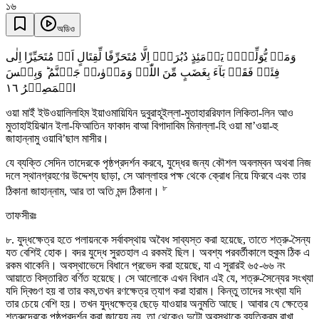
১৬
অডিও
وَمَنۡ یُّوَلِّہِمۡ یَوۡمَئِذٍ دُبُرَہٗۤ اِلَّا مُتَحَرِّفًا لِّقِتَالٍ اَوۡ مُتَحَیِّزًا اِلٰی
فِئَۃٍ فَقَدۡ بَآءَ بِغَضَبٍ مِّنَ اللّٰہِ وَمَاۡوٰىہُ جَہَنَّمُ ؕ وَبِئۡسَ
١٦
الۡمَصِیۡرُ
ওয়া মাইঁ ইউওয়ালিলহিম ইয়াওমায়িযিন দুবুরাহূইল্লা-মুতাহাররিফাল লিকিতা-লিন আও
মুতাহাইয়িঝান ইলা-ফিআতিন ফাকাদ বাআ বিগাদাবিম মিনাল্লা-হি ওয়া মা’ওয়া-হু
জাহান্নামু ওয়াবি’ছাল মাসীর।
যে ব্যক্তি সেদিন তাদেরকে পৃষ্ঠপ্রদর্শন করবে, যুদ্ধের জন্য কৌশল অবলম্বন অথবা নিজ
দলে স্থানগ্রহণের উদ্দেশ্য ছাড়া, সে আল্লাহর পক্ষ থেকে ক্রোধ নিয়ে ফিরবে এবং তার
৮
ঠিকানা জাহান্নাম, আর তা অতি মন্দ ঠিকানা।
তাফসীরঃ
৮. যুদ্ধক্ষেত্র হতে পলায়নকে সর্বাবস্থায় অবৈধ সাব্যস্ত করা হয়েছে, তাতে শত্রু-সৈন্য
যত বেশিই হোক। বদর যুদ্ধে সুরতহাল এ রকমই ছিল। অবশ্য পরবর্তীকালে হুকুম ঠিক এ
রকম থাকেনি। অবস্থাভেদে বিধানে প্রভেদ করা হয়েছে, যা এ সূরারই ৬৫-৬৬ নং
আয়াতে বিস্তারিত বর্ণিত হয়েছে। সে আলোকে এখন বিধান এই যে, শত্রু-সৈন্যের সংখ্যা
যদি দ্বিগুণ হয় বা তার কম,তখন রণক্ষেত্র ত্যাগ করা হারাম। কিন্তু তাদের সংখ্যা যদি
তার চেয়ে বেশি হয়। তখন যুদ্ধক্ষেত্র ছেড়ে যাওয়ার অনুমতি আছে। আবার যে ক্ষেত্রে
শত্রুদেরকে পৃষ্ঠপ্রদর্শন করা জায়েয নয়, তা থেকেও দুটো অবস্থাকে ব্যতিক্রম রাখা