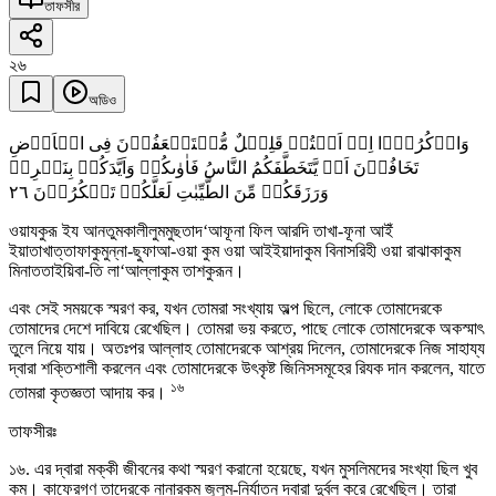
তাফসীর
২৬
অডিও
وَاذۡکُرُوۡۤا اِذۡ اَنۡتُمۡ قَلِیۡلٌ مُّسۡتَضۡعَفُوۡنَ فِی الۡاَرۡضِ
تَخَافُوۡنَ اَنۡ یَّتَخَطَّفَکُمُ النَّاسُ فَاٰوٰىکُمۡ وَاَیَّدَکُمۡ بِنَصۡرِہٖ
٢٦
وَرَزَقَکُمۡ مِّنَ الطَّیِّبٰتِ لَعَلَّکُمۡ تَشۡکُرُوۡنَ
ওয়াযকুরূ ইয আনতুমকালীলুমমুছতাদ‘আফূনা ফিল আরদি তাখা-ফূনা আইঁ
ইয়াতাখাত্তাফাকুমুন্না-ছুফাআ-ওয়া কুম ওয়া আইইয়াদাকুম বিনাসরিহী ওয়া রাঝাকাকুম
মিনাততাইয়িবা-তি লা‘আল্লাকুম তাশকুরূন।
এবং সেই সময়কে স্মরণ কর, যখন তোমরা সংখ্যায় অল্প ছিলে, লোকে তোমাদেরকে
তোমাদের দেশে দাবিয়ে রেখেছিল। তোমরা ভয় করতে, পাছে লোকে তোমাদেরকে অকস্মাৎ
তুলে নিয়ে যায়। অতঃপর আল্লাহ তোমাদেরকে আশ্রয় দিলেন, তোমাদেরকে নিজ সাহায্য
দ্বারা শক্তিশালী করলেন এবং তোমাদেরকে উৎকৃষ্ট জিনিসসমূহের রিযক দান করলেন, যাতে
১৬
তোমরা কৃতজ্ঞতা আদায় কর।
তাফসীরঃ
১৬. এর দ্বারা মক্কী জীবনের কথা স্মরণ করানো হয়েছে, যখন মুসলিমদের সংখ্যা ছিল খুব
কম। কাফেরগণ তাদেরকে নানারকম জুলুম-নির্যাতন দ্বারা দুর্বল করে রেখেছিল। তারা