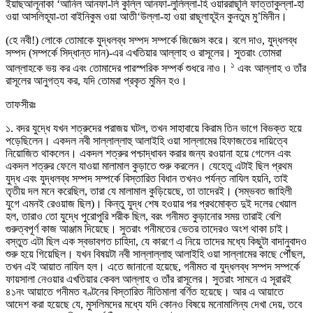
ইয়াছআলূনাকা ‘আনিল আনফা-লি কুল্লি আনফা-লুলিল্লা-হি ওয়াররাছূলি ফাত্তাকুল্লা-হা
ওয়া আসলিহূযা-তা বাইনিকুম ওয়া আতী‘উল্লা-হা ওয়া রাছূলাহূইন কুনতুম মু’মিনীন।
(হে নবী!) লোকে তোমাকে যুদ্ধলব্ধ সম্পদ সম্পর্কে জিজ্ঞেস করে। বলে দাও, যুদ্ধলব্ধ
সম্পদ (সম্পর্কে সিদ্ধান্ত দান)-এর এখতিয়ার আল্লাহ ও রাসূলের। সুতরাং তোমরা
১
আল্লাহকে ভয় কর এবং তোমাদের পারস্পরিক সম্পর্ক শুধরে নাও।
এবং আল্লাহ ও তাঁর
রাসূলের আনুগত্য কর, যদি তোমরা প্রকৃত মুমিন হও।
তাফসীরঃ
১. বদর যুদ্ধে যখন শত্রুদের পরাজয় ঘটল, তখন সাহাবায়ে কিরাম তিন ভাগে বিভক্ত হয়ে
পড়েছিলেন। একদল নবী সাল্লাল্লাহু আলাইহি ওয়া সাল্লামের হিফাজতের দায়িত্বে
নিয়োজিত থাকলেন। একদল শত্রুর পশ্চাদ্ধাবন করার জন্য রওয়ানা হয়ে গেলেন এবং
একদল শত্রুর ফেলে যাওয়া মালামাল কুড়াতে শুরু করলেন। যেহেতু এটাই ছিল প্রথম
যুদ্ধ এবং যুদ্ধলব্ধ সম্পদ সম্পর্কে বিস্তারিত বিধান তখনও পর্যন্ত নাযিল হয়নি, তাই
তৃতীয় দল মনে করেছিল, তারা যে মালামাল কুড়িয়েছে, তা তাদেরই। (সম্ভবত জাহিলী
যুগে এমনই রেওয়াজ ছিল)। কিন্তু যুদ্ধ শেষ হওয়ার পর প্রথমোক্ত দুই দলের খেয়াল
হল, তারাও তো যুদ্ধে পুরোপুরি শরীক ছিল, বরং গনীমত কুড়ানোর সময় তারাই বেশি
গুরুত্বপূর্ণ কাজ আঞ্জাম দিয়েছে। সুতরাং গনীমতের ভেতর তাদেরও অংশ থাকা চাই।
বস্তুত এটা ছিল এক স্বভাবগত চাহিদা, যে কারণে এ নিয়ে তাদের মধ্যে কিছুটা বাদানুবাদও
শুরু হয়ে গিয়েছিল। যখন বিষয়টা নবী সাল্লাল্লাহু আলাইহি ওয়া সাল্লামের কাছে পৌঁছল,
তখন এই আয়াত নাযিল হল। এতে জানানো হয়েছে, গনীমত বা যুদ্ধলব্ধ সম্পদ সম্পর্কে
ফায়সালা নেওয়ার এখতিয়ার কেবল আল্লাহ ও তাঁর রাসূলের। সুতরাং সামনে এ সূরারই
৪১নং আয়াতে গনীমত বণ্টনের বিস্তারিত নীতিমালা বর্ণিত হয়েছে। আর এ আয়াতে
আদেশ করা হয়েছে যে, মুসলিমদের মধ্যে যদি কোনও বিষয়ে মনোমালিন্য দেখা দেয়, তবে