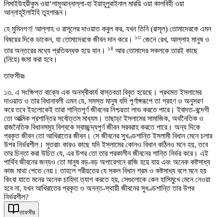
লিমাইউহয়ীকুম ওয়া‘লামূআন্নাল্লা-হা ইয়াহূলুবাইনাল মারয়ি ওয়া কালবিহী ওয়া
আন্নাহূইলাইহি তুহশারূন।
হে মুমিনগণ! আল্লাহ ও রাসূলের দাওয়াত কবুল কর, যখন তিনি (রাসূল) তোমাদেরকে এমন
১৩
বিষয়ের দিকে ডাকেন, যা তোমাদেরকে জীবন দান করে।
জেনে রেখ, আল্লাহ মানুষ ও
১৪
তার অন্তরের মধ্যে প্রতিবন্ধক হয়ে যান।
আর তোমাদের সকলকে তারই কাছে
(নিয়ে) জমা করা হবে।
তাফসীরঃ
১৩. এ সংক্ষিপ্ত বাক্যে এক অনস্বীকার্য বাস্তবতা বিবৃত হয়েছে। প্রথমত ইসলামের
দাওয়াত ও তার বিধানাবলী এমন যে, সমস্ত মানুষ যদি পূর্ণাঙ্গরূপে তা গ্রহণ ও অনুসরণ
করে তবে ইহলোকেই তারা শান্তিপূর্ণ জীবনের নিশ্চয়তা লাভ করতে পারে। ইবাদত-বন্দেগী
তো আত্মিক প্রশান্তির সর্বোত্তম মাধ্যম। তাছাড়া ইসলামের সামাজিক, অর্থনৈতিক ও
রাজনৈতিক বিধানসমূহ বিশ্বকে স্বাচ্ছন্দ্যপূর্ণ জীবন সরবরাহ করতে পারে। অন্য দিকে
প্রকৃত জীবন তো আখিরাতের জীবন। সে জীবনের সুখণ্ডশান্তি ইসলামী বিধান মেনে চলার
উপর নির্ভরশীল। সুতরাং কারও কাছে যদি ইসলামের কোনও বিধান কঠিনও মনে হয়, তবে
তার চিন্তা করা উচিত যে, এর উপর তো তার পরকালীন জীবনের শান্তি নির্ভর করে। এই
পার্থিব জীবনের জন্যও তো মানুষ বড়-বড় অপারেশনে রাজি হয়ে যায় এবং অনেক কষ্টসাধ্য
কাজ মাথা পেতে নেয়। তাহলে শরীয়তের যে সকল বিধান শ্রম ও কষ্টসাধ্য বলে মনে হয়
কিংবা যাতে মনের অনেক চাহিদা ত্যাগ করতে হয়, সেগুলোকে কেন হাসিমুখে মেনে নেওয়া
হবে না, যখন আখিরাতের প্রকৃত ও অনন্ত-স্থায়ী জীবনের সুখণ্ডশান্তি তার উপর
নির্ভরশীল?
তাফসীর