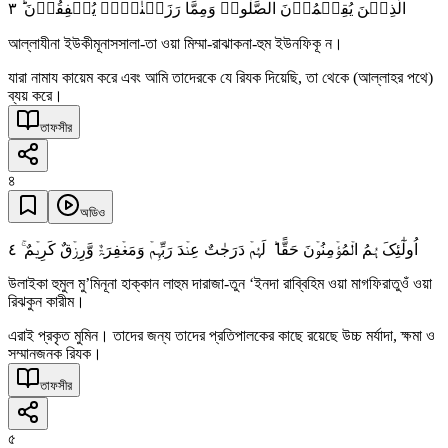
٣
الَّذِیۡنَ یُقِیۡمُوۡنَ الصَّلٰوۃَ وَمِمَّا رَزَقۡنٰہُمۡ یُنۡفِقُوۡنَ ؕ
আল্লাযীনা ইউকীমূনাসসালা-তা ওয়া মিম্মা-রাঝাকনা-হুম ইউনফিকূ ন।
যারা নামায কায়েম করে এবং আমি তাদেরকে যে রিযক দিয়েছি, তা থেকে (আল্লাহর পথে)
ব্যয় করে।
তাফসীর
৪
অডিও
٤
اُولٰٓئِکَ ہُمُ الۡمُؤۡمِنُوۡنَ حَقًّا ؕ لَہُمۡ دَرَجٰتٌ عِنۡدَ رَبِّہِمۡ وَمَغۡفِرَۃٌ وَّرِزۡقٌ کَرِیۡمٌ ۚ
উলাইকা হুমুল মু’মিনূনা হাক্কান লাহুম দারাজা-তুন ‘ইনদা রাব্বিহিম ওয়া মাগফিরাতুওঁ ওয়া
রিঝকুন কারীম।
এরাই প্রকৃত মুমিন। তাদের জন্য তাদের প্রতিপালকের কাছে রয়েছে উচ্চ মর্যাদা, ক্ষমা ও
সম্মানজনক রিযক।
তাফসীর
৫