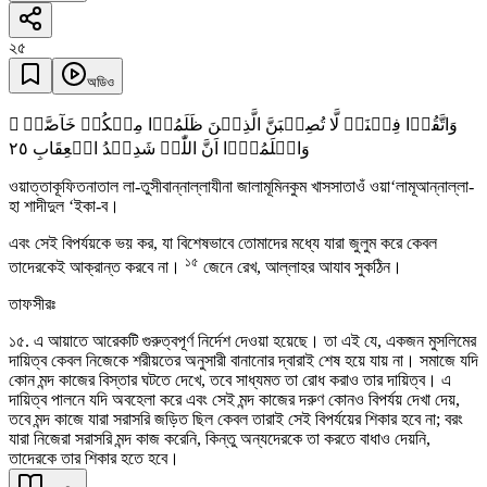
২৫
অডিও
وَاتَّقُوۡا فِتۡنَۃً لَّا تُصِیۡبَنَّ الَّذِیۡنَ ظَلَمُوۡا مِنۡکُمۡ خَآصَّۃً ۚ
٢٥
وَاعۡلَمُوۡۤا اَنَّ اللّٰہَ شَدِیۡدُ الۡعِقَابِ
ওয়াত্তাকূফিতনাতাল লা-তুসীবান্নাল্লাযীনা জালামূমিনকুম খাসসাতাওঁ ওয়া‘লামূআন্নাল্লা-
হা শাদীদুল ‘ইকা-ব।
এবং সেই বিপর্যয়কে ভয় কর, যা বিশেষভাবে তোমাদের মধ্যে যারা জুলুম করে কেবল
১৫
তাদেরকেই আক্রান্ত করবে না।
জেনে রেখ, আল্লাহর আযাব সুকঠিন।
তাফসীরঃ
১৫. এ আয়াতে আরেকটি গুরুত্বপূর্ণ নির্দেশ দেওয়া হয়েছে। তা এই যে, একজন মুসলিমের
দায়িত্ব কেবল নিজেকে শরীয়তের অনুসারী বানানোর দ্বারাই শেষ হয়ে যায় না। সমাজে যদি
কোন মন্দ কাজের বিস্তার ঘটতে দেখে, তবে সাধ্যমত তা রোধ করাও তার দায়িত্ব। এ
দায়িত্ব পালনে যদি অবহেলা করে এবং সেই মন্দ কাজের দরুণ কোনও বিপর্যয় দেখা দেয়,
তবে মন্দ কাজে যারা সরাসরি জড়িত ছিল কেবল তারাই সেই বিপর্যয়ের শিকার হবে না; বরং
যারা নিজেরা সরাসরি মন্দ কাজ করেনি, কিন্তু অন্যদেরকে তা করতে বাধাও দেয়নি,
তাদেরকে তার শিকার হতে হবে।