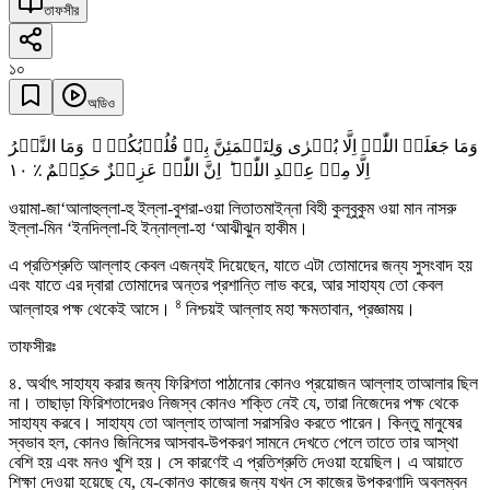
তাফসীর
১০
অডিও
وَمَا جَعَلَہُ اللّٰہُ اِلَّا بُشۡرٰی وَلِتَطۡمَئِنَّ بِہٖ قُلُوۡبُکُمۡ ۚ وَمَا النَّصۡرُ
١۰
اِلَّا مِنۡ عِنۡدِ اللّٰہِ ؕ اِنَّ اللّٰہَ عَزِیۡزٌ حَکِیۡمٌ ٪
ওয়ামা-জা‘আলাহুল্লা-হু ইল্লা-বুশরা-ওয়া লিতাতমাইন্না বিহী কুলূবুকুম ওয়া মান নাসরু
ইল্লা-মিন ‘ইনদিল্লা-হি ইন্নাল্লা-হা ‘আঝীঝুন হাকীম।
এ প্রতিশ্রুতি আল্লাহ কেবল এজন্যই দিয়েছেন, যাতে এটা তোমাদের জন্য সুসংবাদ হয়
এবং যাতে এর দ্বারা তোমাদের অন্তর প্রশান্তি লাভ করে, আর সাহায্য তো কেবল
৪
আল্লাহর পক্ষ থেকেই আসে।
নিশ্চয়ই আল্লাহ মহা ক্ষমতাবান, প্রজ্ঞাময়।
তাফসীরঃ
৪. অর্থাৎ সাহায্য করার জন্য ফিরিশতা পাঠানোর কোনও প্রয়োজন আল্লাহ তাআলার ছিল
না। তাছাড়া ফিরিশতাদেরও নিজস্ব কোনও শক্তি নেই যে, তারা নিজেদের পক্ষ থেকে
সাহায্য করবে। সাহায্য তো আল্লাহ তাআলা সরাসরিও করতে পারেন। কিন্তু মানুষের
স্বভাব হল, কোনও জিনিসের আসবাব-উপকরণ সামনে দেখতে পেলে তাতে তার আস্থা
বেশি হয় এবং মনও খুশি হয়। সে কারণেই এ প্রতিশ্রুতি দেওয়া হয়েছিল। এ আয়াতে
শিক্ষা দেওয়া হয়েছে যে, যে-কোনও কাজের জন্য যখন সে কাজের উপকরণাদি অবলম্বন