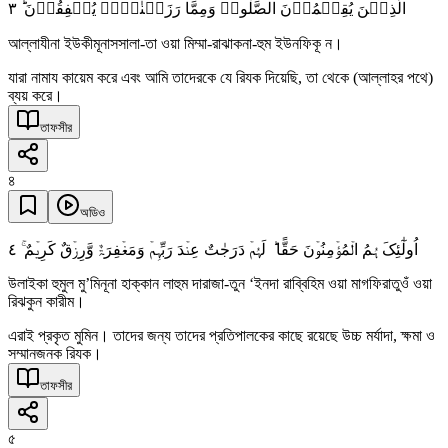
٣
الَّذِیۡنَ یُقِیۡمُوۡنَ الصَّلٰوۃَ وَمِمَّا رَزَقۡنٰہُمۡ یُنۡفِقُوۡنَ ؕ
আল্লাযীনা ইউকীমূনাসসালা-তা ওয়া মিম্মা-রাঝাকনা-হুম ইউনফিকূ ন।
যারা নামায কায়েম করে এবং আমি তাদেরকে যে রিযক দিয়েছি, তা থেকে (আল্লাহর পথে)
ব্যয় করে।
তাফসীর
৪
অডিও
٤
اُولٰٓئِکَ ہُمُ الۡمُؤۡمِنُوۡنَ حَقًّا ؕ لَہُمۡ دَرَجٰتٌ عِنۡدَ رَبِّہِمۡ وَمَغۡفِرَۃٌ وَّرِزۡقٌ کَرِیۡمٌ ۚ
উলাইকা হুমুল মু’মিনূনা হাক্কান লাহুম দারাজা-তুন ‘ইনদা রাব্বিহিম ওয়া মাগফিরাতুওঁ ওয়া
রিঝকুন কারীম।
এরাই প্রকৃত মুমিন। তাদের জন্য তাদের প্রতিপালকের কাছে রয়েছে উচ্চ মর্যাদা, ক্ষমা ও
সম্মানজনক রিযক।
তাফসীর
৫