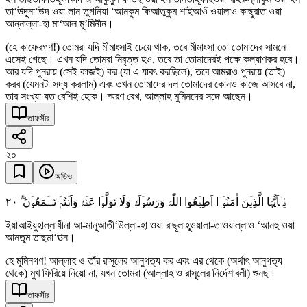
তা‘ঊদূনা‘উদ ওয়া লান তুগনিয়া ‘আনকুম ফিআতুকুম শাইআওঁ ওয়ালাও কাছুরাত ওয়া
আন্নাল্লা-হা মা‘আল মু’মিনীন।
(হে কাফেরগণ!) তোমরা যদি মীমাংসাই চেয়ে থাক, তবে মীমাংসা তো তোমাদের সামনে
এসেই গেছে। এখন যদি তোমরা নিবৃত্ত হও, তবে তা তোমাদেরই পক্ষে কল্যাণকর হবে।
আর যদি পুনরায় (সেই কাজই) কর (যা এ যাবৎ করছিলে), তবে আমরাও পুনরায় (তাই)
করব (যেমনটা সদ্য করলাম) এবং তখন তোমাদের দল তোমাদের কোনও কাজে আসবে না,
তার সংখ্যা যত বেশিই হোক। স্মরণ রেখ, আল্লাহ মুমিনদের সঙ্গে আছেন।
তাফসীর
২০
অডিও
٢۰
یٰۤاَیُّہَا الَّذِیۡنَ اٰمَنُوۡۤا اَطِیۡعُوا اللّٰہَ وَرَسُوۡلَہٗ وَلَا تَوَلَّوۡا عَنۡہُ وَاَنۡتُمۡ تَسۡمَعُوۡنَ ۚۖ
ইয়াআইয়ুহাল্লাযীনা আ-মানূআতী‘উল্লা-হা ওয়া রাছূলাহূওয়ালা-তাওয়াল্লাও ‘আনহু ওয়া
আনতুম তাছমা‘ঊন।
হে মুমিনগণ! আল্লাহ ও তাঁর রাসূলের আনুগত্য কর এবং এর থেকে (অর্থাৎ আনুগত্য
থেকে) মুখ ফিরিয়ে নিয়ো না, যখন তোমরা (আল্লাহ ও রাসূলের নির্দেশাবলী) শুনছ।
তাফসীর