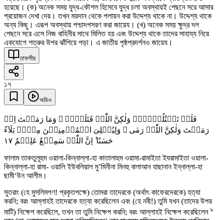
হয়েছে। (ক) অনেক সময় যুদ্ধ-কৌশল হিসেবে যুদ্ধ চলা অবস্থায়ই পেছনে সরে আসার
প্রয়োজন দেখা দেয়। তখন ময়দান থেকে পলায়ন করা উদ্দেশ্য থাকে না। উদ্দেশ্য থাকে
অন্য কিছু। এরূপ অবস্থায় পশ্চাদপসরণ করা জায়েয। (খ) অনেক সময় ক্ষুদ্র দল
পেছনে সরে এসে নিজ বাহিনীর সাথে মিলিত হয় এবং উদ্দেশ্য থাকে তাদের সাহায্য নিয়ে
একযোগে শত্রুর উপর ঝাঁপিয়ে পড়া। এ জাতীয় পৃষ্ঠপ্রদর্শনও জায়েয।
তাফসীর
১৭
অডিও
فَلَمۡ تَقۡتُلُوۡہُمۡ وَلٰکِنَّ اللّٰہَ قَتَلَہُمۡ ۪ وَمَا رَمَیۡتَ اِذۡ
رَمَیۡتَ وَلٰکِنَّ اللّٰہَ رَمٰی ۚ وَلِیُبۡلِیَ الۡمُؤۡمِنِیۡنَ مِنۡہُ بَلَآءً
١٧
حَسَنًا ؕ اِنَّ اللّٰہَ سَمِیۡعٌ عَلِیۡمٌ
ফালাম তাকতুলূহুম ওয়ালা-কিন্নাল্লা-হা কাতালাহুম ওয়ামা-রামাইতা ইযরামাইতা ওয়ালা-
কিন্নাল্লা-হা রামা- ওয়ালি ইউবলিয়াল মু’মিনীনা মিনহু বালাআন হাছানান ইন্নাল্লা-হা
ছামী‘উন আলীম।
সুতরাং (হে মুসলিমগণ! প্রকৃতপক্ষে) তোমরা তাদেরকে (অর্থাৎ কাফেরদেরকে) হত্যা
করনি; বরং আল্লাহই তাদেরকে হত্যা করেছিলেন এবং (হে নবী!) তুমি যখন (তাদের উপর
৯
মাটি) নিক্ষেপ করেছিলে, তখন তা তুমি নিক্ষেপ করনি; বরং আল্লাহই নিক্ষেপ করেছিলেন