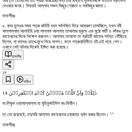
আর (তা তোমাদের হাত দ্বারা করিয়েছিলেন) তার মাধ্যমে মুমিনদেরকে উত্তম প্রতিদান
দেওয়ার জন্য। নিশ্চয়ই আল্লাহ সকল কিছুর শ্রোতা ও সবকিছুর জ্ঞাতা।
তাফসীরঃ
৯. বদর যুদ্ধের সময় শত্রু বাহিনী যখন সর্বশক্তি দিয়ে আক্রমণ চালাচ্ছিল, তখন নবী
সাল্লাল্লাহু আলাইহি ওয়া সাল্লাম আল্লাহ তাআলার হুকুমে এক মুঠো মাটি ও কাঁকর তুলে
কাফেরদের দিকে নিক্ষেপ করলেন। আল্লাহ তাআলা তা প্রতিটি কাফের পর্যন্ত পৌঁছিয়ে
দিলেন, যা তাদের চোখে-মুখে গিয়ে লাগল। ফলে শত্রুবাহিনীতে হই-চই পড়ে গেল।
এখানে সেই ঘটনার দিকেই ইঙ্গিত করা হয়েছে।
তাফসীর
১৮
অডিও
١٨
ذٰلِکُمۡ وَاَنَّ اللّٰہَ مُوۡہِنُ کَیۡدِ الۡکٰفِرِیۡنَ
যা-লিকুম ওয়াআন্নাল্লা-হা মূহিনুকাইদিল কা-ফিরীন।
১০
তা তো রয়েছেই, তদুপরি আল্লাহ কাফেরদের চক্রান্ত দুর্বল করার ছিলেন।
তাফসীরঃ