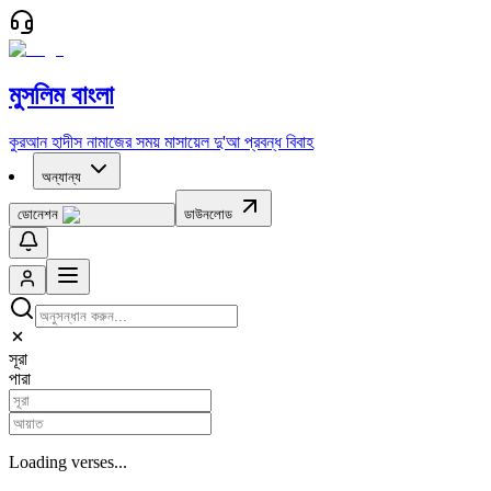
মুসলিম বাংলা
কুরআন
হাদীস
নামাজের সময়
মাসায়েল
দু'আ
প্রবন্ধ
বিবাহ
অন্যান্য
ডোনেশন
ডাউনলোড
সূরা
পারা
Loading verses...