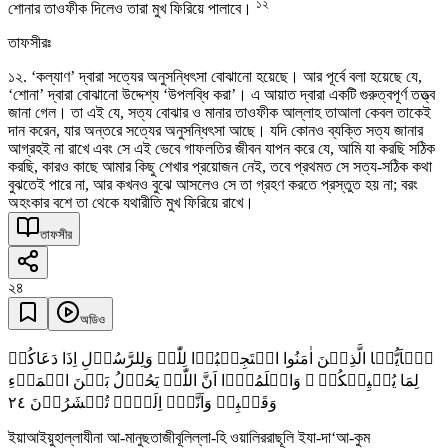
১২
শোনার তাওফীক দিলেও তারা মুখ ফিরিয়ে পালাবে।
তাফসীরঃ
১২. ‘কল্যাণ’ দ্বারা সত্যের অনুসন্ধিৎসা বোঝানো হয়েছে। আর পূর্বে বলা হয়েছে যে,
‘শোনা’ দ্বারা বোঝানো উদ্দেশ্য ‘উপলব্ধি করা’। এ আয়াত দ্বারা একটি গুরুত্বপূর্ণ তত্ত্ব
জানা গেল। তা এই যে, সত্য বোঝার ও মানার তাওফীক আল্লাহ তাআলা কেবল তাকেই
দান করেন, যার অন্তরে সত্যের অনুসন্ধিৎসা আছে। যদি কোনও ব্যক্তি সত্য জানার
আগ্রহই না রাখে এবং সে এই ভেবে গাফলতির জীবন যাপন করে যে, আমি যা করছি সঠিক
করছি, কারও কাছে আমার কিছু শেখার প্রয়োজন নেই, তবে প্রথমত সে সত্য-সঠিক কথা
বুঝতেই পারে না, আর কখনও বুঝে আসলেও সে তা গ্রহণ করতে প্রস্তুত হয় না; বরং
অহংকার বশে তা থেকে যথারীতি মুখ ফিরিয়ে রাখে।
তাফসীর
২৪
অডিও
یٰۤاَیُّہَا الَّذِیۡنَ اٰمَنُوا اسۡتَجِیۡبُوۡا لِلّٰہِ وَلِلرَّسُوۡلِ اِذَا دَعَاکُمۡ
لِمَا یُحۡیِیۡکُمۡ ۚ وَاعۡلَمُوۡۤا اَنَّ اللّٰہَ یَحُوۡلُ بَیۡنَ الۡمَرۡءِ
٢٤
وَقَلۡبِہٖ وَاَنَّہٗۤ اِلَیۡہِ تُحۡشَرُوۡنَ
ইয়াআইয়ুহাল্লাযীনা আ-মানুছতাজীবূলিল্লা-হি ওয়ালিররাছূলি ইযা-দা‘আ-কুম