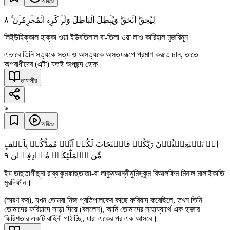
অডিও
٨
لِیُحِقَّ الۡحَقَّ وَیُبۡطِلَ الۡبَاطِلَ وَلَوۡ کَرِہَ الۡمُجۡرِمُوۡنَ ۚ
লিইউহিক্কাল হাক্কা ওয়া ইউবতিলাল বা-তিলা ওয়া লাও কারিহাল মুজরিমূন।
এভাবে তিনি সত্যকে সত্য ও অসত্যকে অসত্যরূপে প্রমাণ করতে চান, তাতে
অপরাধীদের (এটা) যতই অপছন্দ হোক।
তাফসীর
৯
অডিও
اِذۡ تَسۡتَغِیۡثُوۡنَ رَبَّکُمۡ فَاسۡتَجَابَ لَکُمۡ اَنِّیۡ مُمِدُّکُمۡ بِاَلۡفٍ
٩
مِّنَ الۡمَلٰٓئِکَۃِ مُرۡدِفِیۡنَ
ইয তাছতাগীছূনা রাব্বাকুমফাছতাজা-বা লাকুমআন্নীমুমিদ্দুকুম বিআলফিম মিনাল মালাইকাতি
মুরদিফীন।
(স্মরণ কর), যখন তোমরা নিজ প্রতিপালকের কাছে ফরিয়াদ করেছিলে, তখন তিনি
তোমাদের ফরিয়াদে সাড়া দিয়ে (বললেন), আমি তোমাদের সাহায্যার্থে এক হাজার
ফিরিশতার একটি বাহিনী পাঠাচ্ছি, যারা একের পর এক আসবে।