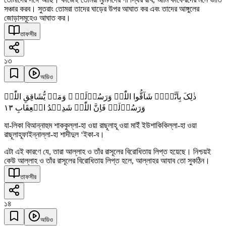
সঞ্চার করব। সুতরাং তোমরা তাদের ঘাড়ের উপর আঘাত কর এবং তাদের আঙ্গুলের
জোড়াসমূহেও আঘাত কর।
তাফসীর
১৩
অডিও
ذٰلِکَ بِاَنَّہُمۡ شَآقُّوا اللّٰہَ وَرَسُوۡلَہٗ ۚ وَمَنۡ یُّشَاقِقِ اللّٰہَ
١٣
وَرَسُوۡلَہٗ فَاِنَّ اللّٰہَ شَدِیۡدُ الۡعِقَابِ
যা-লিকা বিআন্নাহুম শাককুল্লা-হা ওয়া রাছূলাহূ ওয়া মাইঁ ইউশাকিকিল্লা-হা ওয়া
রাছূলাহূফাইন্নাল্লা-হা শাদীদুল ‘ইকা-ব।
এটা এই কারণে যে, তারা আল্লাহ ও তাঁর রাসূলের বিরোধিতায় লিপ্ত হয়েছে। নিশ্চয়ই
কেউ আল্লাহ ও তাঁর রাসূলের বিরোধিতায় লিপ্ত হলে, আল্লাহর আযাব তো সুকঠিন।
তাফসীর
১৪
অডিও