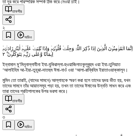
তা দূর করে পারস্পরিক সম্পর্ক ঠিক করে নেওয়া চাই।
তাফসীর
২
অডিও
اِنَّمَا الۡمُؤۡمِنُوۡنَ الَّذِیۡنَ اِذَا ذُکِرَ اللّٰہُ وَجِلَتۡ قُلُوۡبُہُمۡ وَاِذَا تُلِیَتۡ عَلَیۡہِمۡ اٰیٰتُہٗ زَادَتۡہُمۡ
٢
اِیۡمَانًا وَّعَلٰی رَبِّہِمۡ یَتَوَکَّلُوۡنَ ۚۖ
ইন্নামাল মু’মিনূনাল্লাযীনা ইযা-যুকিরাল্লা-হুওয়াজিলাতকুলূবুহুম ওয়া ইযা-তুলিয়াত
‘আলাইহিম আ-ইয়া-তুহূঝা-দাতহুম ঈমা-নাওঁ ওয়া ‘আলা-রাব্বিহিম ইয়াতাওয়াক্কালূন।
মুমিন তো তারাই, (যাদের সামনে) আল্লাহকে স্মরণ করা হলে তাদের হৃদয় ভীত হয়, যখন
তাদের সামনে তাঁর আয়াতসমূহ পড়া হয়, তখন তা তাদের ঈমানের উন্নতি সাধন করে এবং
তারা তাদের প্রতিপালকের উপর ভরসা করে।
তাফসীর
৩
অডিও