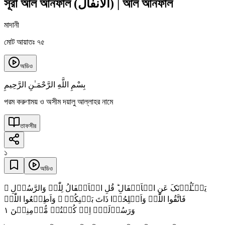
সূরা আল আনফাল
(
الأنفال
)
|
আল আনফাল
মাদানী
মোট আয়াতঃ ৭৫
অডিও
بِسْمِ اللَّهِ الرَّحْمَـٰنِ الرَّحِيمِ
পরম করুণাময় ও অসীম দয়ালু আল্লাহর নামে
তাফসীর
১
অডিও
یَسۡـَٔلُوۡنَکَ عَنِ الۡاَنۡفَالِ ؕ قُلِ الۡاَنۡفَالُ لِلّٰہِ وَالرَّسُوۡلِ ۚ
فَاتَّقُوا اللّٰہَ وَاَصۡلِحُوۡا ذَاتَ بَیۡنِکُمۡ ۪ وَاَطِیۡعُوا اللّٰہَ
١
وَرَسُوۡلَہٗۤ اِنۡ کُنۡتُمۡ مُّؤۡمِنِیۡنَ