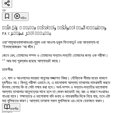
২৮
অডিও
وَاعۡلَمُوۡۤا اَنَّمَاۤ اَمۡوَالُکُمۡ وَاَوۡلَادُکُمۡ فِتۡنَۃٌ ۙ وَّاَنَّ اللّٰہَ
٢٨
عِنۡدَہٗۤ اَجۡرٌ عَظِیۡمٌ ٪
ওয়া‘লামূআন্নামাআমওয়া-লুকুম ওয়া আওলা-দুকুম ফিতনাতুওঁ ওয়া আন্নাল্লা-হা
‘ইনদাহুআজরুন ‘আ জীম।
জেনে রেখ, তোমাদের সম্পদ ও তোমাদের সন্তান-সন্ততি তোমাদের জন্য এক পরীক্ষা।
১৭
আর মহা পুরস্কার রয়েছে আল্লাহরই কাছে।
তাফসীরঃ
১৭. মাল ও আওলাদের মহব্বত মানুষের মজ্জাগত বিষয়। যৌক্তিক সীমার মধ্যে থাকলে
দূষণীয়ও নয়। কিন্তু পরীক্ষা এভাবে যে, এ ভালোবাসা আল্লাহ তাআলার নাফরমানী করতে
উৎসাহ যোগায় কি না সেটা লক্ষ্য করা হবে। অর্থ-সম্পদ ও সন্তান-সন্ততির ভালোবাসা
আল্লাহ তাআলার আনুগত্যের সাথে হলে তা কেবল জায়েযই নয়; বরং এ কারণে সওয়াবও
পাওয়া যাবে। পক্ষান্তরে এ ভালোবাসা যদি গুনাহ ও নাফরমানীর দিকে নিয়ে যায়, তবে এটা
মহা মুসিবতের কারণ। আল্লাহ তাআলা সকল মুসলিমকে এর থেকে হেফাজত করুন।
তাফসীর