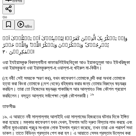
তাফসীর
৩০
অডিও
وَاِذۡ یَمۡکُرُ بِکَ الَّذِیۡنَ کَفَرُوۡا لِیُثۡبِتُوۡکَ اَوۡ یَقۡتُلُوۡکَ اَوۡ
یُخۡرِجُوۡکَ ؕ وَیَمۡکُرُوۡنَ وَیَمۡکُرُ اللّٰہُ ؕ وَاللّٰہُ خَیۡرُ
٣۰
الۡمٰکِرِیۡنَ
ওয়া ইযইয়ামকুরু বিকাল্লাযীনা কাফারূলিইউছবিতূকা আও ইয়াকতুলূকা আও ইউখরিজুকা
ওয়া ইয়ামকুরূনা ওয়া ইয়ামকুরুল্লা-হু ওয়াল্লা-হু খাইরুল মা-কিরীন।
(হে নবী! সেই সময়কে স্মরণ কর), যখন কাফেরগণ তোমাকে বন্দী করা অথবা তোমাকে
হত্যা করা কিংবা তোমাকে (দেশ থেকে) বহিষ্কার করার জন্য তোমার বিরুদ্ধে ষড়যন্ত্র
করছিল। তারা তো নিজেদের ষড়যন্ত্র পাকাচ্ছিল আর আল্লাহও নিজ কৌশল প্রয়োগ
১৯
করছিলেন। বস্তুত আল্লাহ সর্বাপেক্ষা শ্রেষ্ঠ কৌশলকারী।
তাফসীরঃ
১৯. এ আয়াতে নবী সাল্লাল্লাহু আলাইহি ওয়া সাল্লামের হিজরতের ঘটনার দিকে ইঙ্গিত
করা হয়েছে। মক্কার কাফেরগণ যখন দেখল, ইসলাম অতি দ্রুত বিস্তার লাভ করছে এবং
মদীনা মুনাওয়ারায় প্রচুর সংখ্যক লোক ইসলাম গ্রহণ করেছে, তখন তারা এক পরামর্শ সভা
ডাকল। তাতে বিভিন্ন প্রস্তাব পেশ করা হল। এ আয়াতে সেসব প্রস্তাব উল্লেখ করা