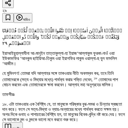
২৯
অডিও
یٰۤاَیُّہَا الَّذِیۡنَ اٰمَنُوۡۤا اِنۡ تَتَّقُوا اللّٰہَ یَجۡعَلۡ لَّکُمۡ فُرۡقَانًا
وَّیُکَفِّرۡ عَنۡکُمۡ سَیِّاٰتِکُمۡ وَیَغۡفِرۡ لَکُمۡ ؕ وَاللّٰہُ ذُو الۡفَضۡلِ
٢٩
الۡعَظِیۡمِ
ইয়াআইয়ুহাল্লাযীনা আ-মানূইন তাত্তাকুল্লা-হা ইয়াজ‘আল্লাকুম ফুরকা-নাওঁ ওয়া
ইউকাফফির ‘আনকুম ছাইয়িআ-তিকুম ওয়া ইয়াগফির লাকুম ওয়াল্লা-হু যুল ফাদলিল
‘আজীম।
হে মুমিনগণ! তোমরা যদি আল্লাহর সঙ্গে তাকওয়ার নীতি অবলম্বন কর, তবে তিনি
১৮
তোমাদেরকে (সত্য ও মিথ্যার মধ্যে) পার্থক্য করার শক্তি দেবেন,
তোমাদের পাপ
মোচন করবেন এবং তোমাদেরকে ক্ষমা করবেন। আল্লাহ মহা অনুগ্রহের মালিক।
তাফসীরঃ
১৮. এটা তাকওয়ার এক বৈশিষ্ট্য যে, তা মানুষকে পরিষ্কার বুঝ-সমঝ ও চিন্তার স্বচ্ছতা
দান করে। ফলে সে সত্য-মিথ্যা ও ন্যায়-অন্যায়ের মধ্যে পার্থক্য করতে সক্ষম হয়।
অপর দিকে গুনাহ ও পাপাচারের বৈশিষ্ট্য হল, তা মানুষের বিবেক-বুদ্ধি নষ্ট করে দেয়। ফলে
সে ভালোকে মন্দ ও মন্দকে ভালো মনে করতে শুরু করে।