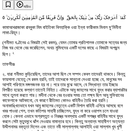
অডিও
٥
کَمَاۤ اَخۡرَجَکَ رَبُّکَ مِنۡۢ بَیۡتِکَ بِالۡحَقِّ ۪ وَاِنَّ فَرِیۡقًا مِّنَ الۡمُؤۡمِنِیۡنَ لَکٰرِہُوۡنَ ۙ
কামাআখরাজাকা রাব্বুকা মিম বাইতিকা বিলহাক্কি ওয়া ইন্না ফারীকাম মিনাল মু’মিনীনা
লাকা-রিহূন।
(গনীমত বণ্টনের এ বিষয়টা সেই রকম), যেমন তোমার প্রতিপালক তোমাকে সত্যের জন্য
নিজ ঘর থেকে বের করেছিলেন, অথচ মুমিনদের একটি দলের কাছে এ বিষয়টা অপছন্দ
২
ছিল।
তাফসীরঃ
২. যারা গনীমত কুড়িয়েছিল, তাদের আশা ছিল সে সম্পদ কেবল তাদেরই থাকবে। কিন্তু
ফায়সালা যেহেতু সে রকম হয়নি, তাই তাদেরকে সান্তনা দেওয়া হচ্ছে যে, মানুষের সব
আশাই পরিণামে মঙ্গলজনক হয় না। পরে তার বুঝে আসে, যে সিদ্ধান্ত তার ইচ্ছার
বিপরীত হয়েছে কল্যাণ তাতেই নিহিত। এটাকে আবু জাহলের সাথে যুদ্ধ করার ব্যাপারটার
সাথে তুলনা করতে পার। মদীনা থেকে বের হওয়ার সময় তো লক্ষ্য ছিল আবু সুফিয়ানের
কাফেলাকে আটকানো, যে কারণে রীতিমত কোনও বাহিনীও তৈরি করা হয়নি।
অনাকাঙ্খিতভাবে যখন আবু জাহলের নেতৃত্বে একটি বিশাল বাহিনী এগিয়ে আসছে বলে
খবর পাওয়া গেল, তখন কতিপয় সাহাবী চাচ্ছিলেন, যুদ্ধ না করে ওয়াপস চলে যাওয়া
হোক। কেননা এভাবে অপ্রস্তুত ও নিরস্ত্র অবস্থায় একটি সশস্ত্র বাহিনীর সাথে যুদ্ধ
করলে সেটা মৃত্যুমুখে ঝাঁপ দেওয়ার নামান্তর হবে। কিন্তু অন্যান্য সাহাবীগণ অত্যন্ত
উদ্দীপনাময় বক্তৃতা দিলেন এবং তাতে নবী সাল্লাল্লাহু আলাইহি ওয়া সাল্লাম খুব খুশী