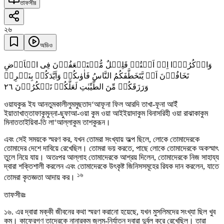
তাফসীর
২৬
অডিও
وَاذۡکُرُوۡۤا اِذۡ اَنۡتُمۡ قَلِیۡلٌ مُّسۡتَضۡعَفُوۡنَ فِی الۡاَرۡضِ
تَخَافُوۡنَ اَنۡ یَّتَخَطَّفَکُمُ النَّاسُ فَاٰوٰىکُمۡ وَاَیَّدَکُمۡ بِنَصۡرِہٖ
٢٦
وَرَزَقَکُمۡ مِّنَ الطَّیِّبٰتِ لَعَلَّکُمۡ تَشۡکُرُوۡنَ
ওয়াযকুরূ ইয আনতুমকালীলুমমুছতাদ‘আফূনা ফিল আরদি তাখা-ফূনা আইঁ
ইয়াতাখাত্তাফাকুমুন্না-ছুফাআ-ওয়া কুম ওয়া আইইয়াদাকুম বিনাসরিহী ওয়া রাঝাকাকুম
মিনাততাইয়িবা-তি লা‘আল্লাকুম তাশকুরূন।
এবং সেই সময়কে স্মরণ কর, যখন তোমরা সংখ্যায় অল্প ছিলে, লোকে তোমাদেরকে
তোমাদের দেশে দাবিয়ে রেখেছিল। তোমরা ভয় করতে, পাছে লোকে তোমাদেরকে অকস্মাৎ
তুলে নিয়ে যায়। অতঃপর আল্লাহ তোমাদেরকে আশ্রয় দিলেন, তোমাদেরকে নিজ সাহায্য
দ্বারা শক্তিশালী করলেন এবং তোমাদেরকে উৎকৃষ্ট জিনিসসমূহের রিযক দান করলেন, যাতে
১৬
তোমরা কৃতজ্ঞতা আদায় কর।
তাফসীরঃ
১৬. এর দ্বারা মক্কী জীবনের কথা স্মরণ করানো হয়েছে, যখন মুসলিমদের সংখ্যা ছিল খুব
কম। কাফেরগণ তাদেরকে নানারকম জুলুম-নির্যাতন দ্বারা দুর্বল করে রেখেছিল। তারা