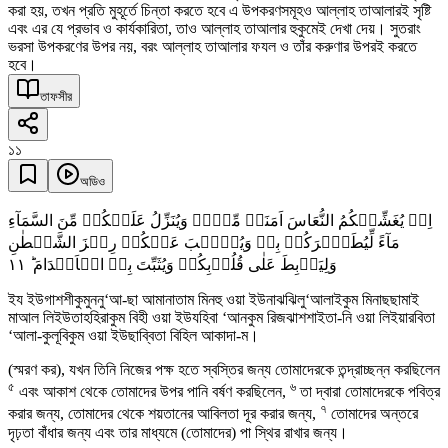
করা হয়, তখন প্রতি মুহূর্তে চিন্তা করতে হবে এ উপকরণসমূহও আল্লাহ তাআলারই সৃষ্টি
এবং এর যে প্রভাব ও কার্যকারিতা, তাও আল্লাহ তাআলার হুকুমেই দেখা দেয়। সুতরাং
ভরসা উপকরণের উপর নয়, বরং আল্লাহ তাআলার ফযল ও তাঁর করুণার উপরই করতে
হবে।
তাফসীর
১১
অডিও
اِذۡ یُغَشِّیۡکُمُ النُّعَاسَ اَمَنَۃً مِّنۡہُ وَیُنَزِّلُ عَلَیۡکُمۡ مِّنَ السَّمَآءِ
مَآءً لِّیُطَہِّرَکُمۡ بِہٖ وَیُذۡہِبَ عَنۡکُمۡ رِجۡزَ الشَّیۡطٰنِ
١١
وَلِیَرۡبِطَ عَلٰی قُلُوۡبِکُمۡ وَیُثَبِّتَ بِہِ الۡاَقۡدَامَ ؕ
ইয ইউগাশশীকুমুননু‘আ-ছা আমানাতাম মিনহু ওয়া ইউনাঝঝিলু‘আলাইকুম মিনাছছামাই
মাআল লিইউতাহহিরাকুম বিহী ওয়া ইউযহিবা ‘আনকুম রিজঝাশশাইতা-নি ওয়া লিইয়ারবিতা
‘আলা-কুলূবিকুম ওয়া ইউছাব্বিতা বিহিল আকাদা-ম।
(স্মরণ কর), যখন তিনি নিজের পক্ষ হতে স্বস্তির জন্য তোমাদেরকে তন্দ্রাচ্ছন্ন করছিলেন
৫
৬
এবং আকাশ থেকে তোমাদের উপর পানি বর্ষণ করছিলেন,
তা দ্বারা তোমাদেরকে পবিত্র
৭
করার জন্য, তোমাদের থেকে শয়তানের আবিলতা দূর করার জন্য,
তোমাদের অন্তরে
দৃঢ়তা বাঁধার জন্য এবং তার মাধ্যমে (তোমাদের) পা স্থির রাখার জন্য।