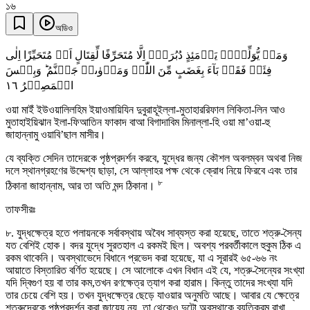
১৬
অডিও
وَمَنۡ یُّوَلِّہِمۡ یَوۡمَئِذٍ دُبُرَہٗۤ اِلَّا مُتَحَرِّفًا لِّقِتَالٍ اَوۡ مُتَحَیِّزًا اِلٰی
فِئَۃٍ فَقَدۡ بَآءَ بِغَضَبٍ مِّنَ اللّٰہِ وَمَاۡوٰىہُ جَہَنَّمُ ؕ وَبِئۡسَ
١٦
الۡمَصِیۡرُ
ওয়া মাইঁ ইউওয়ালিলহিম ইয়াওমায়িযিন দুবুরাহূইল্লা-মুতাহাররিফাল লিকিতা-লিন আও
মুতাহাইয়িঝান ইলা-ফিআতিন ফাকাদ বাআ বিগাদাবিম মিনাল্লা-হি ওয়া মা’ওয়া-হু
জাহান্নামু ওয়াবি’ছাল মাসীর।
যে ব্যক্তি সেদিন তাদেরকে পৃষ্ঠপ্রদর্শন করবে, যুদ্ধের জন্য কৌশল অবলম্বন অথবা নিজ
দলে স্থানগ্রহণের উদ্দেশ্য ছাড়া, সে আল্লাহর পক্ষ থেকে ক্রোধ নিয়ে ফিরবে এবং তার
৮
ঠিকানা জাহান্নাম, আর তা অতি মন্দ ঠিকানা।
তাফসীরঃ
৮. যুদ্ধক্ষেত্র হতে পলায়নকে সর্বাবস্থায় অবৈধ সাব্যস্ত করা হয়েছে, তাতে শত্রু-সৈন্য
যত বেশিই হোক। বদর যুদ্ধে সুরতহাল এ রকমই ছিল। অবশ্য পরবর্তীকালে হুকুম ঠিক এ
রকম থাকেনি। অবস্থাভেদে বিধানে প্রভেদ করা হয়েছে, যা এ সূরারই ৬৫-৬৬ নং
আয়াতে বিস্তারিত বর্ণিত হয়েছে। সে আলোকে এখন বিধান এই যে, শত্রু-সৈন্যের সংখ্যা
যদি দ্বিগুণ হয় বা তার কম,তখন রণক্ষেত্র ত্যাগ করা হারাম। কিন্তু তাদের সংখ্যা যদি
তার চেয়ে বেশি হয়। তখন যুদ্ধক্ষেত্র ছেড়ে যাওয়ার অনুমতি আছে। আবার যে ক্ষেত্রে
শত্রুদেরকে পৃষ্ঠপ্রদর্শন করা জায়েয নয়, তা থেকেও দুটো অবস্থাকে ব্যতিক্রম রাখা