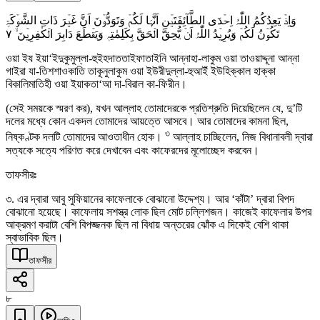
وَاِذۡ یَعِدُکُمُ اللّٰہُ اِحۡدَی الطَّآئِفَتَیۡنِ اَنَّہَا لَکُمۡ وَتَوَدُّوۡنَ اَنَّ غَیۡرَ ذَاتِ الشَّوۡکَۃِ
٧
تَکُوۡنُ لَکُمۡ وَیُرِیۡدُ اللّٰہُ اَنۡ یُّحِقَّ الۡحَقَّ بِکَلِمٰتِہٖ وَیَقۡطَعَ دَابِرَ الۡکٰفِرِیۡنَ ۙ
ওয়া ইয ইয়া‘ইদুকুমুল্লা-হুইহদাততাইফাতাইনি আন্নাহা-লাকুম ওয়া তাওয়াদ্দূনা আন্না
গাইরা যা-তিশশাওকাতি তাকূনুলাকুম ওয়া ইউরীদুল্লা-হুআইঁ ইউহিক্কাল হাক্কা
বিকালিমাতিহী ওয়া ইয়াকতা‘আ দা-বিরাল কা-ফিরীন।
(সেই সময়কে স্মরণ কর), যখন আল্লাহ তোমাদেরকে প্রতিশ্রুতি দিয়েছিলেন যে, দু’টি
দলের মধ্যে কোন একদল তোমাদের আয়ত্তে আসবে। আর তোমাদের কামনা ছিল,
৩
নিষ্কণ্টক দলটি তোমাদের আওতাধীন হোক।
আল্লাহ চাচ্ছিলেন, নিজ বিধানাবলী দ্বারা
সত্যকে সত্যে পরিণত করে দেখাবেন এবং কাফেরদের মূলোচ্ছেদ করবেন।
তাফসীরঃ
৩. এর দ্বারা আবু সুফিয়ানের কাফেলাকে বোঝানো উদ্দেশ্য। আর ‘কাঁটা’ দ্বারা বিপদ
বোঝানো হয়েছে। কাফেলায় সশস্ত্র লোক ছিল মোট চল্লিশজন। কাজেই কাফেলার উপর
আক্রমণ করাটা বেশি বিপজ্জনক ছিল না বিধায় অন্তরের ঝোঁক এ দিকেই বেশি থাকা
স্বাভাবিক ছিল।
তাফসীর
৮