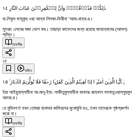
١٤
ذٰلِکُمۡ فَذُوۡقُوۡہُ وَاَنَّ لِلۡکٰفِرِیۡنَ عَذَابَ النَّارِ
যা-লিকুম ফাযূকূহু ওয়া আন্না লিলকা-ফিরীনা ‘আযা-বান্না-র।
সুতরাং এসবের মজা ভোগ কর। তাছাড়া কাফেদের জন্য রয়েছে জাহান্নামের (আসল)
শাস্তি।
তাফসীর
১৫
অডিও
١٥
یٰۤاَیُّہَا الَّذِیۡنَ اٰمَنُوۡۤا اِذَا لَقِیۡتُمُ الَّذِیۡنَ کَفَرُوۡا زَحۡفًا فَلَا تُوَلُّوۡہُمُ الۡاَدۡبَارَ ۚ
ইয়া আইয়ুহাল্লাযীনা আ-মানূ-ইযা- লাকীতুমুল্লাযীনা কাফারূ ঝাহফান ফালাতুওয়াল্লুহুমুল
আদবা-র।
হে মুমিনগণ! যখন তোমরা হানাদার কাফিরদের মুখোমুখি হও, তখন তাদেরকে পৃষ্ঠপ্রদর্শন
করো না।
তাফসীর