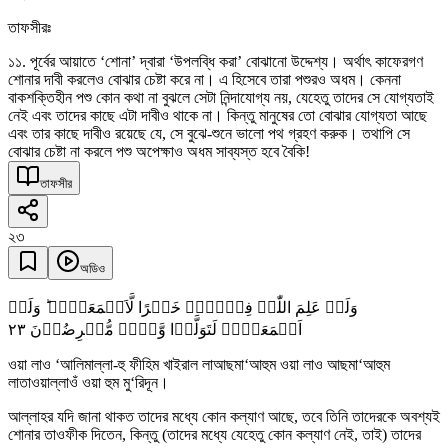
তাফসীরঃ
১১. পূর্বের আয়াতে ‘শোনা’ দ্বারা ‘উপলব্ধি করা’ বোঝানো উদ্দেশ্য। অর্থাৎ কাফেরগণ
শোনার দাবী করলেও বোঝার চেষ্টা করে না। এ হিসেবে তারা পশুরও অধম। কেননা
বাকশক্তিহীন পশু কোন কথা না বুঝলে সেটা নিন্দাযোগ্য নয়, যেহেতু তাদের সে যোগ্যতাই
নেই এবং তাদের কাছে এটা দাবীও থাকে না। কিন্তু মানুষের তো বোঝার যোগ্যতা আছে
এবং তার কাছে দাবীও রয়েছে যে, সে বুঝে-শুনে ভালো পথ গ্রহণ করুক। তথাপি সে
বোঝার চেষ্টা না করলে পশু অপেক্ষাও অধম সাব্যস্ত হবে বৈকি!
তাফসীর
২৩
অডিও
وَلَوۡ عَلِمَ اللّٰہُ فِیۡہِمۡ خَیۡرًا لَّاَسۡمَعَہُمۡ ؕ وَلَوۡ
٢٣
اَسۡمَعَہُمۡ لَتَوَلَّوۡا وَّہُمۡ مُّعۡرِضُوۡنَ
ওয়া লাও ‘আলিমাল্লা-হু ফীহিম খাইরাল লাআছমা‘আহুম ওয়া লাও আছমা‘আহুম
লাতাওয়াল্লাওঁ ওয়া হুম মু‘রিদূন।
আল্লাহর যদি জানা থাকত তাদের মধ্যে কোন কল্যাণ আছে, তবে তিনি তাদেরকে অবশ্যই
শোনার তাওফীক দিতেন, কিন্তু (তাদের মধ্যে যেহেতু কোন কল্যাণ নেই, তাই) তাদের