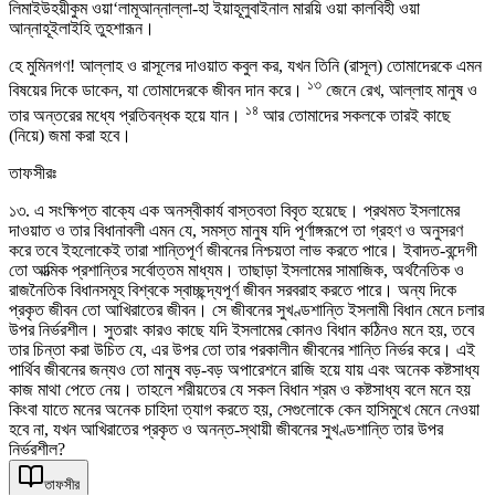
লিমাইউহয়ীকুম ওয়া‘লামূআন্নাল্লা-হা ইয়াহূলুবাইনাল মারয়ি ওয়া কালবিহী ওয়া
আন্নাহূইলাইহি তুহশারূন।
হে মুমিনগণ! আল্লাহ ও রাসূলের দাওয়াত কবুল কর, যখন তিনি (রাসূল) তোমাদেরকে এমন
১৩
বিষয়ের দিকে ডাকেন, যা তোমাদেরকে জীবন দান করে।
জেনে রেখ, আল্লাহ মানুষ ও
১৪
তার অন্তরের মধ্যে প্রতিবন্ধক হয়ে যান।
আর তোমাদের সকলকে তারই কাছে
(নিয়ে) জমা করা হবে।
তাফসীরঃ
১৩. এ সংক্ষিপ্ত বাক্যে এক অনস্বীকার্য বাস্তবতা বিবৃত হয়েছে। প্রথমত ইসলামের
দাওয়াত ও তার বিধানাবলী এমন যে, সমস্ত মানুষ যদি পূর্ণাঙ্গরূপে তা গ্রহণ ও অনুসরণ
করে তবে ইহলোকেই তারা শান্তিপূর্ণ জীবনের নিশ্চয়তা লাভ করতে পারে। ইবাদত-বন্দেগী
তো আত্মিক প্রশান্তির সর্বোত্তম মাধ্যম। তাছাড়া ইসলামের সামাজিক, অর্থনৈতিক ও
রাজনৈতিক বিধানসমূহ বিশ্বকে স্বাচ্ছন্দ্যপূর্ণ জীবন সরবরাহ করতে পারে। অন্য দিকে
প্রকৃত জীবন তো আখিরাতের জীবন। সে জীবনের সুখণ্ডশান্তি ইসলামী বিধান মেনে চলার
উপর নির্ভরশীল। সুতরাং কারও কাছে যদি ইসলামের কোনও বিধান কঠিনও মনে হয়, তবে
তার চিন্তা করা উচিত যে, এর উপর তো তার পরকালীন জীবনের শান্তি নির্ভর করে। এই
পার্থিব জীবনের জন্যও তো মানুষ বড়-বড় অপারেশনে রাজি হয়ে যায় এবং অনেক কষ্টসাধ্য
কাজ মাথা পেতে নেয়। তাহলে শরীয়তের যে সকল বিধান শ্রম ও কষ্টসাধ্য বলে মনে হয়
কিংবা যাতে মনের অনেক চাহিদা ত্যাগ করতে হয়, সেগুলোকে কেন হাসিমুখে মেনে নেওয়া
হবে না, যখন আখিরাতের প্রকৃত ও অনন্ত-স্থায়ী জীবনের সুখণ্ডশান্তি তার উপর
নির্ভরশীল?
তাফসীর