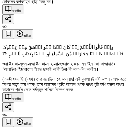
লোকদের কল্পকাহিনী ছাড়া কিছু নয়।
তাফসীর
৩২
অডিও
وَاِذۡ قَالُوا اللّٰہُمَّ اِنۡ کَانَ ہٰذَا ہُوَ الۡحَقَّ مِنۡ عِنۡدِکَ
٣٢
فَاَمۡطِرۡ عَلَیۡنَا حِجَارَۃً مِّنَ السَّمَآءِ اَوِ ائۡتِنَا بِعَذَابٍ اَلِیۡمٍ
ওয়া ইয কা-লুল্লা-হুম্মা ইন কা-না হা-যা-হুওয়াল হাক্কা মিন ‘ইনদিকা ফাআমতির
‘আলাইনা-হিজারাতাম মিনাছ ছামাই আবি’তিনা-বি‘আযা-বিন আলীম।
(একটা সময় ছিল) যখন তারা বলেছিল, হে আল্লাহ! এই কুরআনই যদি আপনার পক্ষ হতে
আগত সত্য হয়ে থাকে, তবে আমাদের প্রতি আকাশ থেকে পাথর-বৃষ্টি বর্ষণ করুন অথবা
আমাদের প্রতি কোন মর্মন্তুদ শাস্তি নিক্ষেপ করুন।
তাফসীর
৩৩
অডিও