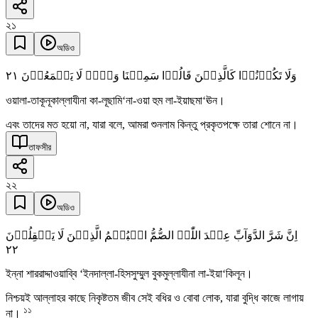
২১
অডিও
٢١
وَلَا تَکُوۡنُوۡا کَالَّذِیۡنَ قَالُوۡا سَمِعۡنَا وَہُمۡ لَا یَسۡمَعُوۡنَ
ওয়ালা-তাকূনূকাল্লাযীনা কা-লূছামি‘না-ওয়া হুম লা-ইয়াছমা‘ঊন।
এবং তাদের মত হয়ো না, যারা বলে, আমরা শুনলাম কিন্তু প্রকৃতপক্ষে তারা শোনে না।
তাফসীর
২২
অডিও
اِنَّ شَرَّ الدَّوَآبِّ عِنۡدَ اللّٰہِ الصُّمُّ الۡبُکۡمُ الَّذِیۡنَ لَا یَعۡقِلُوۡنَ
٢٢
ইন্না শাররাদ্দাওয়াব্বি ‘ইনদাল্লা-হিসসুম্মুল বুকমুল্লাযীনা লা-ইয়া‘কিলূন।
নিশ্চয়ই আল্লাহর কাছে নিকৃষ্টতম জীব সেই বধির ও বোবা লোক, যারা বুদ্ধি কাজে লাগায়
১১
না।