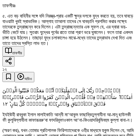
তাফসীরঃ
৫. এত বড় বাহিনীর সঙ্গে যদি নিরস্ত্র-প্রায় একটি ক্ষুদ্র দলকে যুদ্ধ করতে হয়, তবে ঘাবড়ে
যাওয়াটা খুবই স্বাভাবিক। আল্লাহ তাআলা তাদের সে ঘাবড়ানি প্রশমিত করার লক্ষ্যে
তাদেরকে তন্দ্রাচ্ছন্ন করে দিলেন। এটা তন্দ্রাচ্ছন্নতার এক সুফল যে, এর দ্বারা ভয়-
ভীতি কেটে যায়। সুতরাং যুদ্ধের পূর্বের রাতে তারা প্রাণ ভরে ঘুমালেন। ফলে তারা একদম
চাঙ্গা হয়ে উঠলেন। তাছাড়া যুদ্ধ চলাকালেও মাঝে-মধ্যে তাদের তন্দ্রাভাব দেখা দিত এবং
তাতে তাদের স্বস্তি লাভ হত।
তাফসীর
১২
অডিও
اِذۡ یُوۡحِیۡ رَبُّکَ اِلَی الۡمَلٰٓئِکَۃِ اَنِّیۡ مَعَکُمۡ فَثَبِّتُوا الَّذِیۡنَ
اٰمَنُوۡا ؕ سَاُلۡقِیۡ فِیۡ قُلُوۡبِ الَّذِیۡنَ کَفَرُوا الرُّعۡبَ فَاضۡرِبُوۡا
١٢
فَوۡقَ الۡاَعۡنَاقِ وَاضۡرِبُوۡا مِنۡہُمۡ کُلَّ بَنَانٍ ؕ
ইযইঊহী রাব্বুকা ইলাল মালাইকাতি আন্নী মা‘আকুম ফাছাব্বিতুল্লাযীনা আ-মানূ ছাউলকী
ফী কুলূবিল্লাযীনা কাফারূররু‘বা ফাদরিবূফাওকাল আ‘না-কিওয়াদরিবূমিনহুম কুল্লা বানা-ন।
(স্মরণ কর), যখন তোমার প্রতিপালক ফিরিশতাদেরকে ওহীর মাধ্যমে হুকুম দিলেন যে, আমি
তোমাদের সঙ্গে আছি। কাজেই তোমরা মুমিনদের পা স্থির রাখ, আমি কাফেরদের মনে ভীতি