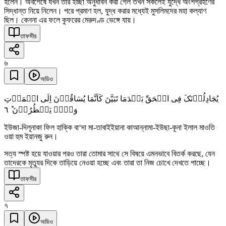
হলেন। অবশেষে যখন তাঁর ইচ্ছা অনুধাবন করা গেল তখন সকলেই যুদ্ধে অংশগ্রহণের
সিদ্ধান্ত নিয়ে নিলেন। পরে প্রমাণ হল, যুদ্ধ করার মধ্যেই মুসলিমদের মহা কল্যাণ
ছিল। কেননা এর ফলে কুফরের মেরুদণ্ড ভেঙ্গে যায়।
তাফসীর
৬
অডিও
یُجَادِلُوۡنَکَ فِی الۡحَقِّ بَعۡدَمَا تَبَیَّنَ کَاَنَّمَا یُسَاقُوۡنَ اِلَی الۡمَوۡتِ
٦
وَہُمۡ یَنۡظُرُوۡنَ ؕ
ইউজা-দিলূনাকা ফিল হাক্কি বা‘দা মা-তাবাইইয়ানা কাআন্নামা-ইউছা-কূনা ইলাল মাওতি
ওয়া হুম ইয়ানজু রুন।
সত্য স্পষ্ট হয়ে যাওয়ার পরও তারা তোমার সাথে সে বিষয়ে এমনভাবে বিতর্ক করছে, যেন
তাদেরকে মৃত্যুর দিকে তাড়িয়ে নেওয়া হচ্ছে এবং তারা তা নিজ চোখে দেখতে পাচ্ছে।
তাফসীর
৭
অডিও