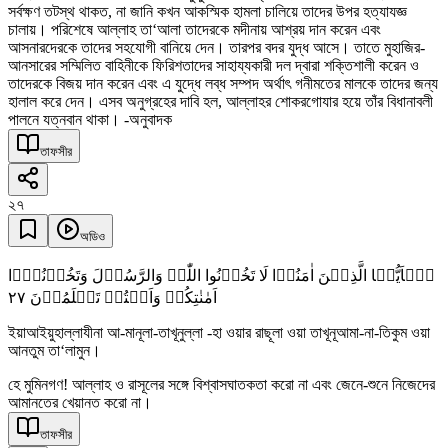
সর্বক্ষণ তটস্থ থাকত, না জানি কখন আকস্মিক হামলা চালিয়ে তাদের উপর হত্যাযজ্ঞ
চালায়। পরিশেষে আল্লাহ তা‘আলা তাদেরকে মদীনায় আশ্রয় দান করেন এবং
আসনারদেরকে তাদের সহযোগী বানিয়ে দেন। তারপর বদর যুদ্ধ আসে। তাতে মুহাজির-
আনসারের সম্মিলিত বাহিনীকে ফিরিশতাদের সাহায্যকারী দল দ্বারা শক্তিশালী করেন ও
তাদেরকে বিজয় দান করেন এবং এ যুদ্ধে লব্ধ সম্পদ অর্থাৎ গনীমতের মালকে তাদের জন্য
হালাল করে দেন। এসব অনুগ্রহের দাবি হল, আল্লাহর শোকরগোযার হয়ে তাঁর বিধানাবলী
পালনে যত্নবান থাকা। -অনুবাদক
তাফসীর
২৭
অডিও
یٰۤاَیُّہَا الَّذِیۡنَ اٰمَنُوۡا لَا تَخُوۡنُوا اللّٰہَ وَالرَّسُوۡلَ وَتَخُوۡنُوۡۤا
٢٧
اَمٰنٰتِکُمۡ وَاَنۡتُمۡ تَعۡلَمُوۡنَ
ইয়াআইয়ুহাল্লাযীনা আ-মানূলা-তাখূনুল্লা -হা ওয়ার রাছূলা ওয়া তাখূনূআমা-না-তিকুম ওয়া
আনতুম তা‘লামুন।
হে মুমিনগণ! আল্লাহ ও রাসূলের সঙ্গে বিশ্বাসঘাতকতা করো না এবং জেনে-শুনে নিজেদের
আমানতের খেয়ানত করো না।
তাফসীর