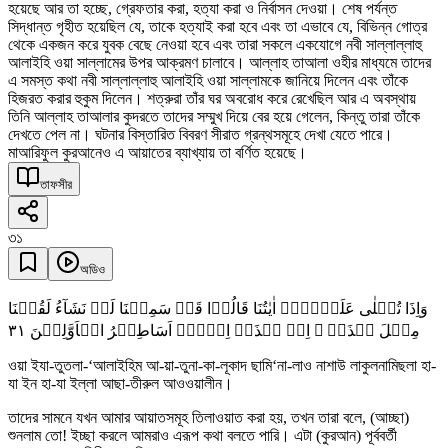
হয়েছে আর তা হচ্ছে, গ্রেফতার করা, হত্যা করা ও নির্বাসন দেওয়া। শেষ পর্যন্ত
সিদ্ধান্ত গৃহীত হয়েছিল যে, তাকে হত্যাই করা হবে এবং তা এভাবে যে, বিভিন্ন গোত্র
থেকে একজন করে যুবক বেছে নেওয়া হবে এবং তারা সকলে একযোগে নবী সাল্লাল্লাহু
আলাইহি ওয়া সাল্লামের উপর আক্রমণ চালাবে। আল্লাহ তাআলা ওহীর মাধ্যমে তাদের
এ সমস্ত কথা নবী সাল্লাল্লাহু আলাইহি ওয়া সাল্লামকে জানিয়ে দিলেন এবং তাঁকে
হিজরত করার হুকুম দিলেন। শত্রুরা তাঁর ঘর অবরোধ করে রেখেছিল আর এ অবস্থায়
তিনি আল্লাহ তাআলার কুদরতে তাদের সম্মুখ দিয়ে বের হয়ে গেলেন, কিন্তু তারা তাঁকে
দেখতে পেল না। ঘটনার বিস্তারিত বিবরণ সীরাত গ্রন্থসমূহে দেখা যেতে পারে।
মাআরিফুল কুরআনেও এ আয়াতের ব্যাখ্যায় তা বর্ণিত হয়েছে।
তাফসীর
৩১
অডিও
وَاِذَا تُتۡلٰی عَلَیۡہِمۡ اٰیٰتُنَا قَالُوۡا قَدۡ سَمِعۡنَا لَوۡ نَشَآءُ لَقُلۡنَا
٣١
مِثۡلَ ہٰذَاۤ ۙ اِنۡ ہٰذَاۤ اِلَّاۤ اَسَاطِیۡرُ الۡاَوَّلِیۡنَ
ওয়া ইযা-তুতলা-‘আলাইহিম আ-য়া-তুনা-কা-লূকাদ ছামি‘না-লাও নাশাউ লাকুলনামিছলা হা-
যা ইন হা-যা ইল্লা আছা-তীরুল আওওয়ালীন।
তাদের সামনে যখন আমার আয়াতসমূহ তিলাওয়াত করা হয়, তখন তারা বলে, (আচ্ছা)
শুনলাম তো! ইচ্ছা করলে আমরাও এরূপ কথা বলতে পারি। এটা (কুরআন) পূর্ববর্তী