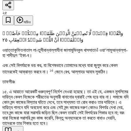
২৫
অডিও
وَاتَّقُوۡا فِتۡنَۃً لَّا تُصِیۡبَنَّ الَّذِیۡنَ ظَلَمُوۡا مِنۡکُمۡ خَآصَّۃً ۚ
٢٥
وَاعۡلَمُوۡۤا اَنَّ اللّٰہَ شَدِیۡدُ الۡعِقَابِ
ওয়াত্তাকূফিতনাতাল লা-তুসীবান্নাল্লাযীনা জালামূমিনকুম খাসসাতাওঁ ওয়া‘লামূআন্নাল্লা-
হা শাদীদুল ‘ইকা-ব।
এবং সেই বিপর্যয়কে ভয় কর, যা বিশেষভাবে তোমাদের মধ্যে যারা জুলুম করে কেবল
১৫
তাদেরকেই আক্রান্ত করবে না।
জেনে রেখ, আল্লাহর আযাব সুকঠিন।
তাফসীরঃ
১৫. এ আয়াতে আরেকটি গুরুত্বপূর্ণ নির্দেশ দেওয়া হয়েছে। তা এই যে, একজন মুসলিমের
দায়িত্ব কেবল নিজেকে শরীয়তের অনুসারী বানানোর দ্বারাই শেষ হয়ে যায় না। সমাজে যদি
কোন মন্দ কাজের বিস্তার ঘটতে দেখে, তবে সাধ্যমত তা রোধ করাও তার দায়িত্ব। এ
দায়িত্ব পালনে যদি অবহেলা করে এবং সেই মন্দ কাজের দরুণ কোনও বিপর্যয় দেখা দেয়,
তবে মন্দ কাজে যারা সরাসরি জড়িত ছিল কেবল তারাই সেই বিপর্যয়ের শিকার হবে না; বরং
যারা নিজেরা সরাসরি মন্দ কাজ করেনি, কিন্তু অন্যদেরকে তা করতে বাধাও দেয়নি,
তাদেরকে তার শিকার হতে হবে।