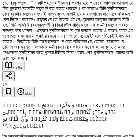
১০. প্রকৃতপক্ষে এটি একটি প্রশ্নের উত্তর। প্রশ্ন হতে পারে যে, আল্লাহ তাআলা তো
নিজ কুদরতে সরাসরিই শত্রু নিপাত করতে পারতেন। তা সত্ত্বেও তিনি মুসলিমদেরকে
কেন ব্যবহার করলেন এবং নবী সাল্লাল্লাহু আলাইহি ওয়া সাল্লামের হাত দিয়ে কাঁকর-মাটি
কেন নিক্ষেপ করালেন? উত্তর দেওয়া হয়েছে এই যে, প্রথমত আল্লাহ তাআলার নীতি
হল, তিনি তাকবীনী (রহস্যজগতীয়) বিষয়াবলীও বাহ্যিক কোন কারণ-উপকরণের মাধ্যমে
সম্পন্ন করে থাকেন। এস্থলে মুসলিমদেরকে মাধ্যম বানানো হয়েছে এ কারণে, যাতে এই
ছলে তাদের সওয়াব ও প্রতিদান হয়ে যায়। ‘তা তো রয়েছেই’ বলে এদিকেই ইঙ্গিত করা
হয়েছে। দ্বিতীয়ত তিনি কাফেরদেরকে দেখাতে চাচ্ছিলেন যে, তোমরা তোমাদের যে
কৌশল ও চক্রান্ত এবং আসবাব-উপকরণ নিয়ে গর্ববোধ করে থাক, আল্লাহ তাআলা
সেগুলোকে মুসলিমদের হাতে ধুলোয় মিশিয়ে দিতে পারেন, যেই মুসলিমদেরকে তোমরা অতি
দুর্বল মনে করছ।
তাফসীর
১৯
অডিও
اِنۡ تَسۡتَفۡتِحُوۡا فَقَدۡ جَآءَکُمُ الۡفَتۡحُ ۚ وَاِنۡ تَنۡتَہُوۡا
فَہُوَ خَیۡرٌ لَّکُمۡ ۚ وَاِنۡ تَعُوۡدُوۡا نَعُدۡ ۚ وَلَنۡ تُغۡنِیَ
عَنۡکُمۡ فِئَتُکُمۡ شَیۡئًا وَّلَوۡ کَثُرَتۡ ۙ وَاَنَّ اللّٰہَ مَعَ
١٩
الۡمُؤۡمِنِیۡنَ ٪
ইন তাছতাফতিহূফাকাদ জাআকুমুল ফাতহু ওয়া ইন তানতাহূফাহুওয়া খাইরুল্লাকুম ওয়া ইন