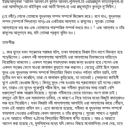
ইয়াছআলূনাকা ‘আনিল আনফা-লি কুল্লি আনফা-লুলিল্লা-হি ওয়াররাছূলি ফাত্তাকুল্লা-হা
ওয়া আসলিহূযা-তা বাইনিকুম ওয়া আতী‘উল্লা-হা ওয়া রাছূলাহূইন কুনতুম মু’মিনীন।
(হে নবী!) লোকে তোমাকে যুদ্ধলব্ধ সম্পদ সম্পর্কে জিজ্ঞেস করে। বলে দাও, যুদ্ধলব্ধ
সম্পদ (সম্পর্কে সিদ্ধান্ত দান)-এর এখতিয়ার আল্লাহ ও রাসূলের। সুতরাং তোমরা
১
আল্লাহকে ভয় কর এবং তোমাদের পারস্পরিক সম্পর্ক শুধরে নাও।
এবং আল্লাহ ও তাঁর
রাসূলের আনুগত্য কর, যদি তোমরা প্রকৃত মুমিন হও।
তাফসীরঃ
১. বদর যুদ্ধে যখন শত্রুদের পরাজয় ঘটল, তখন সাহাবায়ে কিরাম তিন ভাগে বিভক্ত হয়ে
পড়েছিলেন। একদল নবী সাল্লাল্লাহু আলাইহি ওয়া সাল্লামের হিফাজতের দায়িত্বে
নিয়োজিত থাকলেন। একদল শত্রুর পশ্চাদ্ধাবন করার জন্য রওয়ানা হয়ে গেলেন এবং
একদল শত্রুর ফেলে যাওয়া মালামাল কুড়াতে শুরু করলেন। যেহেতু এটাই ছিল প্রথম
যুদ্ধ এবং যুদ্ধলব্ধ সম্পদ সম্পর্কে বিস্তারিত বিধান তখনও পর্যন্ত নাযিল হয়নি, তাই
তৃতীয় দল মনে করেছিল, তারা যে মালামাল কুড়িয়েছে, তা তাদেরই। (সম্ভবত জাহিলী
যুগে এমনই রেওয়াজ ছিল)। কিন্তু যুদ্ধ শেষ হওয়ার পর প্রথমোক্ত দুই দলের খেয়াল
হল, তারাও তো যুদ্ধে পুরোপুরি শরীক ছিল, বরং গনীমত কুড়ানোর সময় তারাই বেশি
গুরুত্বপূর্ণ কাজ আঞ্জাম দিয়েছে। সুতরাং গনীমতের ভেতর তাদেরও অংশ থাকা চাই।
বস্তুত এটা ছিল এক স্বভাবগত চাহিদা, যে কারণে এ নিয়ে তাদের মধ্যে কিছুটা বাদানুবাদও
শুরু হয়ে গিয়েছিল। যখন বিষয়টা নবী সাল্লাল্লাহু আলাইহি ওয়া সাল্লামের কাছে পৌঁছল,
তখন এই আয়াত নাযিল হল। এতে জানানো হয়েছে, গনীমত বা যুদ্ধলব্ধ সম্পদ সম্পর্কে
ফায়সালা নেওয়ার এখতিয়ার কেবল আল্লাহ ও তাঁর রাসূলের। সুতরাং সামনে এ সূরারই
৪১নং আয়াতে গনীমত বণ্টনের বিস্তারিত নীতিমালা বর্ণিত হয়েছে। আর এ আয়াতে
আদেশ করা হয়েছে যে, মুসলিমদের মধ্যে যদি কোনও বিষয়ে মনোমালিন্য দেখা দেয়, তবে