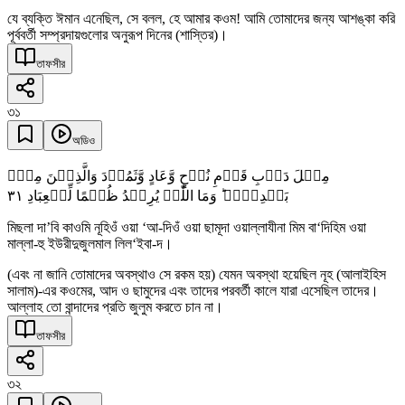
যে ব্যক্তি ঈমান এনেছিল, সে বলল, হে আমার কওম! আমি তোমাদের জন্য আশঙ্কা করি
পূর্ববর্তী সম্প্রদায়গুলোর অনুরূপ দিনের (শাস্তির)।
তাফসীর
৩১
অডিও
مِثۡلَ دَاۡبِ قَوۡمِ نُوۡحٍ وَّعَادٍ وَّثَمُوۡدَ وَالَّذِیۡنَ مِنۡۢ
٣١
بَعۡدِہِمۡ ؕ وَمَا اللّٰہُ یُرِیۡدُ ظُلۡمًا لِّلۡعِبَادِ
মিছলা দা’বি কাওমি নূহিওঁ ওয়া ‘আ-দিওঁ ওয়া ছামূদা ওয়াল্লাযীনা মিম বা‘দিহিম ওয়া
মাল্লা-হু ইউরীদুজুলমাল লিল‘ইবা-দ।
(এবং না জানি তোমাদের অবস্থাও সে রকম হয়) যেমন অবস্থা হয়েছিল নূহ (আলাইহিস
সালাম)-এর কওমের, আদ ও ছামুদের এবং তাদের পরবর্তী কালে যারা এসেছিল তাদের।
আল্লাহ তো বান্দাদের প্রতি জুলুম করতে চান না।
তাফসীর
৩২