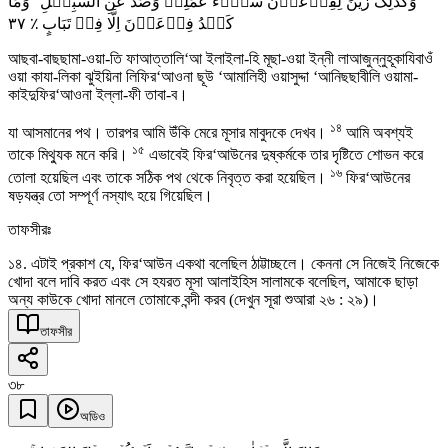
وَکَذٰلِکَ زُیِّنَ لِفِرۡعَوۡنَ سُوۡٓءُ عَمَلِہٖ وَصُدَّ عَنِ السَّبِیۡلِ ؕ وَمَا
٣٧
کَیۡدُ فِرۡعَوۡنَ اِلَّا فِیۡ تَبَابٍ ٪
আছবা-বাছছামা-ওয়া-তি ফাআত্তালি‘আ ইলাইলা-হি মূছা-ওয়া ইন্নী লাআজুন্নুহূকাযিবাওঁ
ওয়া কাযা-লিকা ঝুইয়িনা লিফির‘আওনা ছূউ ‘আমালিহী ওয়াসুদ্দা ‘আনিছছাবীলি ওয়ামা-
কাইদুফির‘আওনা ইল্লা-ফী তাবা-ব।
১৪
যা আসমানের পথ। তারপর আমি উঁকি মেরে মূসার মাবুদকে দেখব।
আমি অবশ্যই
১৫
তাকে মিথ্যুক মনে করি।
এভাবেই ফির‘আউনের দুষ্কর্মকে তার দৃষ্টিতে শোভন করে
১৬
তোলা হয়েছিল এবং তাকে সঠিক পথ থেকে নিবৃত্ত করা হয়েছিল।
ফির‘আউনের
ষড়যন্ত্র তো সম্পূর্ণ নস্যাৎ হয়ে গিয়েছিল।
তাফসীরঃ
১৪. এটাই প্রকাশ যে, ফির‘আউন একথা বলেছিল ঠাট্টাচ্ছলে। কেননা সে নিজেই নিজেকে
খোদা বলে দাবি করত এবং সে হযরত মূসা আলাইহিস সালামকে বলেছিল, আমাকে ছাড়া
অন্য কাউকে খোদা মানলে তোমাকে বন্দী করব (দেখুন সূরা শুআরা ২৬ : ২৯)।
তাফসীর
৩৮
অডিও