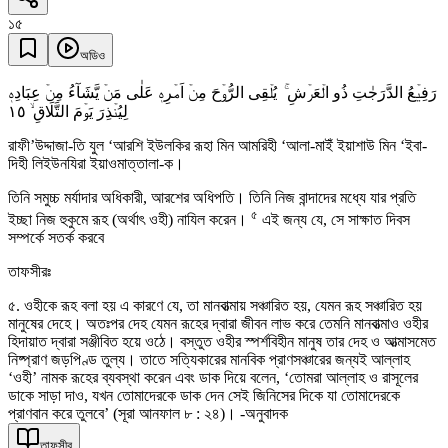
১৫
অডিও
رَفِیۡعُ الدَّرَجٰتِ ذُو الۡعَرۡشِ ۚ یُلۡقِی الرُّوۡحَ مِنۡ اَمۡرِہٖ عَلٰی مَنۡ یَّشَآءُ مِنۡ عِبَادِہٖ
١٥
لِیُنۡذِرَ یَوۡمَ التَّلَاقِ ۙ
রাফী’উদ্দাজা-তি যুল ‘আরশি ইউলকির রূহা মিন আমরিহী ‘আলা-মাইঁ ইয়াশাউ মিন ‘ইবা-
দিহী লিইউনযিরা ইয়াওমাত্তালা-ক।
তিনি সমুচ্চ মর্যাদার অধিকারী, আরশের অধিপতি। তিনি নিজ বান্দাদের মধ্যে যার প্রতি
৫
ইচ্ছা নিজ হুকুমে রূহ (অর্থাৎ ওহী) নাযিল করেন।
এই জন্য যে, সে সাক্ষাত দিবস
সম্পর্কে সতর্ক করবে
তাফসীরঃ
৫. ওহীকে রূহ বলা হয় এ কারণে যে, তা মানবাত্মায় সঞ্চারিত হয়, যেমন রূহ সঞ্চারিত হয়
মানুষের দেহে। অতঃপর দেহ যেমন রূহের দ্বারা জীবন লাভ করে তেমনি মানবাত্মাও ওহীর
হিদায়াত দ্বারা সঞ্জীবিত হয়ে ওঠে। বস্তুত ওহীর স্পর্শবিহীন মানুষ তার দেহ ও আত্মাসমেত
নিষ্প্রাণ জড়পিণ্ড তুল্য। তাতে সত্যিকারের মানবিক প্রাণসঞ্চারের জন্যই আল্লাহ
‘ওহী’ নামক রূহের ব্যবস্থা করেন এবং ডাক দিয়ে বলেন, ‘তোমরা আল্লাহ ও রাসূলের
ডাকে সাড়া দাও, যখন তোমাদেরকে ডাক দেন সেই জিনিসের দিকে যা তোমাদেরকে
প্রাণবান করে তুলবে’ (সূরা আনফাল ৮ : ২৪)। -অনুবাদক
তাফসীর