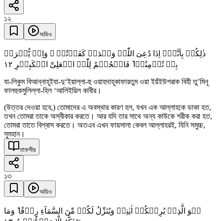
১২
অডিও
ذٰلِکُمۡ بِاَنَّہٗۤ اِذَا دُعِیَ اللّٰہُ وَحۡدَہٗ کَفَرۡتُمۡ ۚ وَاِنۡ یُّشۡرَکۡ
١٢
بِہٖ تُؤۡمِنُوۡا ؕ فَالۡحُکۡمُ لِلّٰہِ الۡعَلِیِّ الۡکَبِیۡرِ
যা-লিকুম বিআন্নাহূইযা-দু‘ইয়াল্লা-হু ওয়াহদাহূকাফারতুম ওয়া ইয়ঁইউশরাক বিহী তু’মিনূ
ফালহুকমুলিল্লা-হিল ‘আলিইয়িল কাবীর।
(উত্তর দেওয়া হবে,) তোমাদের এ অবস্থার কারণ হল, যখন এক আল্লাহকে ডাকা হত,
তখন তোমরা তাকে অস্বীকার করতে। আর যদি তার সাথে অন্য কাউকে শরীক করা হত,
তোমরা তাতে বিশ্বাস করতে। অতএব এখন ফায়সালা কেবল আল্লাহরই, যিনি সমুচ্চ,
সুমহান।
তাফসীর
১৩
অডিও
ہُوَ الَّذِیۡ یُرِیۡکُمۡ اٰیٰتِہٖ وَیُنَزِّلُ لَکُمۡ مِّنَ السَّمَآءِ رِزۡقًا ؕ وَمَا