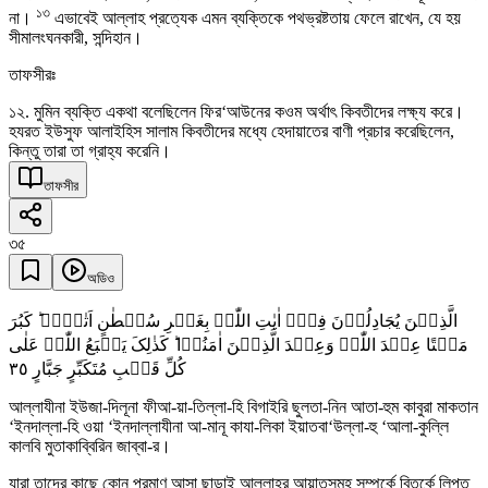
১৩
না।
এভাবেই আল্লাহ প্রত্যেক এমন ব্যক্তিকে পথভ্রষ্টতায় ফেলে রাখেন, যে হয়
সীমালংঘনকারী, সন্দিহান।
তাফসীরঃ
১২. মুমিন ব্যক্তি একথা বলেছিলেন ফির‘আউনের কওম অর্থাৎ কিবতীদের লক্ষ্য করে।
হযরত ইউসুফ আলাইহিস সালাম কিবতীদের মধ্যে হেদায়াতের বাণী প্রচার করেছিলেন,
কিন্তু তারা তা গ্রাহ্য করেনি।
তাফসীর
৩৫
অডিও
الَّذِیۡنَ یُجَادِلُوۡنَ فِیۡۤ اٰیٰتِ اللّٰہِ بِغَیۡرِ سُلۡطٰنٍ اَتٰہُمۡ ؕ کَبُرَ
مَقۡتًا عِنۡدَ اللّٰہِ وَعِنۡدَ الَّذِیۡنَ اٰمَنُوۡا ؕ کَذٰلِکَ یَطۡبَعُ اللّٰہُ عَلٰی
٣٥
کُلِّ قَلۡبِ مُتَکَبِّرٍ جَبَّارٍ
আল্লাযীনা ইউজা-দিলূনা ফীআ-য়া-তিল্লা-হি বিগাইরি ছুলতা-নিন আতা-হুম কাবুরা মাকতান
‘ইনদাল্লা-হি ওয়া ‘ইনদাল্লাযীনা আ-মানূ কাযা-লিকা ইয়াতবা‘উল্লা-হু ‘আলা-কুল্লি
কালবি মুতাকাব্বিরিন জাব্বা-র।
যারা তাদের কাছে কোন প্রমাণ আসা ছাড়াই আল্লাহর আয়াতসমূহ সম্পর্কে বিতর্কে লিপ্ত