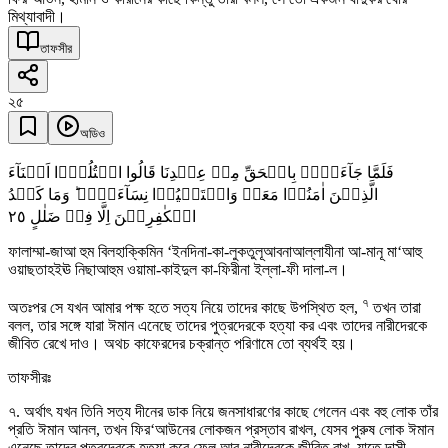
মিথ্যাবাদী।
তাফসীর
২৫
অডিও
فَلَمَّا جَآءَہُمۡ بِالۡحَقِّ مِنۡ عِنۡدِنَا قَالُوا اقۡتُلُوۡۤا اَبۡنَآءَ
الَّذِیۡنَ اٰمَنُوۡا مَعَہٗ وَاسۡتَحۡیُوۡا نِسَآءَہُمۡ ؕ وَمَا کَیۡدُ
٢٥
الۡکٰفِرِیۡنَ اِلَّا فِیۡ ضَلٰلٍ
ফালাম্মা-জাআ হুম বিলহাক্কিমিন ‘ইনদিনা-কা-লুকতুলূআবনাআল্লাযীনা আ-মানূ মা‘আহু
ওয়াছতাহইঊ নিছাআহুম ওয়ামা-কাইদুল কা-ফিরীনা ইল্লা-ফী দালা-ল।
৭
অতঃপর সে যখন আমার পক্ষ হতে সত্য নিয়ে তাদের কাছে উপস্থিত হল,
তখন তারা
বলল, তার সঙ্গে যারা ঈমান এনেছে তাদের পুত্রদেরকে হত্যা কর এবং তাদের নারীদেরকে
জীবিত রেখে দাও। অথচ কাফেরদের চক্রান্ত পরিণামে তো ব্যর্থই হয়।
তাফসীরঃ
৭. অর্থাৎ যখন তিনি সত্য দীনের ডাক নিয়ে জনসাধারণের কাছে গেলেন এবং বহু লোক তাঁর
প্রতি ঈমান আনল, তখন ফির‘আউনের লোকজন প্রস্তাব রাখল, যেসব পুরুষ লোক ঈমান
এনেছে তাদের পুত্রদেরকে হত্যা করে ফেল আর নারীদেরকে জীবিত রাখ, যাতে দাসী