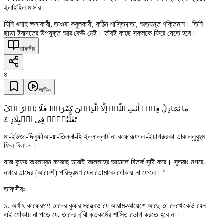
ইলাইহিল মাসীর।
যিনি গুনাহ ক্ষমাকারী, তাওবা কবুলকারী, কঠিন শাস্তিদাতা, অত্যন্ত শক্তিমান। তিনি
ছাড়া ইবাদতের উপযুক্ত আর কেউ নেই। তাঁরই কাছে সকলকে ফিরে যেতে হবে।
তাফসীর
৪
অডিও
مَا یُجَادِلُ فِیۡۤ اٰیٰتِ اللّٰہِ اِلَّا الَّذِیۡنَ کَفَرُوۡا فَلَا یَغۡرُرۡکَ
٤
تَقَلُّبُہُمۡ فِی الۡبِلَادِ
মা-ইউজা-দিলুফীআ-য়া-তিল্লা-হি ইল্লাল্লাযীনা কাফারূফালা-ইয়াগরুরকা তাকাল্লুবুহুম
ফিল বিলা-দ।
যারা কুফর অবলম্বন করেছে তারাই আল্লাহর আয়াতে বিতর্ক সৃষ্টি করে। সুতরাং নগরে-
১
নগরে তাদের (আয়েশী) পরিভ্রমণ যেন তোমাকে ধোঁকায় না ফেলে।
তাফসীরঃ
১. অর্থাৎ কাফেরগণ তাদের কুফর সত্ত্বেও যে আরাম-আয়েশে আছে তা দেখে কেউ যেন
এই ধোঁকায় না পড়ে যে, তাদের বুঝি কৃতকর্মের শাস্তি ভোগ করতে হবে না।