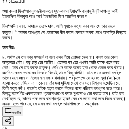
٢٦
الۡفَسَادَ
ওয়া কা-লা ফির‘আওনুযারূনীআকতুল মুছা-ওয়াল ইয়াদ‘উ রাব্বাহূ ইন্নীআখা-ফু আইঁ
ইউবাদ্দিলা দীনাকুম আও আইঁ ইউজহিরা ফিল আরদিল ফাছা-দ।
ফির‘আউন বলল, আমাকে ছেড়ে দাও, আমি মূসাকে হত্যা করব আর সে তার রবকে
৮
ডাকুক।
আমার আশঙ্কা সে তোমাদের দীন বদলে ফেলবে অথবা দেশে অশান্তি বিস্তার
করবে।
তাফসীরঃ
৮. অর্থাৎ সে তার রব্ব সম্পর্কে যা বলে ওসব নিয়ে তোমরা ভেব না। কারণ তার কোন
বাস্তবতা নেই। বড় রব্ব তো আমিই। তোমরা বল তো এখনই আমি তাকে খতম করে
দেই। আর সে তার রবকে ডাকুক। দেখি সে তাকে আমার হাত থেকে কেমন করে বাঁচায়।
এতদিন কেবল তোমাদের দিকে তাকিয়েই তাকে কিছু বলিনি। আসলে সে একথা বলছিল
তাদের মনোরঞ্জন ও নিজের মান রক্ষার বাহানায়। প্রকৃতপক্ষে সে হযরত মূসা (আ.)-কে
হত্যা করতে চাচ্ছিল না। কেননা তাঁর মহা মুজিযা দেখে তার মনে বিশ্বাস জন্মেছিল যে,
তিনি সত্য নবী। কাজেই তাঁকে হত্যা করলে নিজের পক্ষে পরিণাম ভয়ঙ্কর হতে পারে।
কিন্তু মহাদর্পিত একনায়ককে প্রজাসাধারণের কাছে মুখরক্ষাও তো করতে হবে। তাই ভাব
দেখাচ্ছিল যে, তাদের পক্ষ হতে বাধাপ্রাপ্ত হয়েই যেন সে হত্যা করা হতে বিরত থাকছে।
এমনও হতে পারে যে, সে এসব কথা বলছিল তামাশাচ্ছলে। -অনুবাদক
তাফসীর
২৭