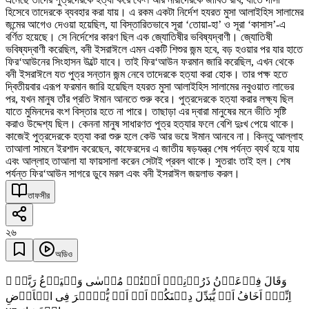
হিসেবে তাদেরকে ব্যবহার করা যায়। এ রকম একটা নির্দেশ হযরত মুসা আলাইহিস সালামের
জন্মের আগেও দেওয়া হয়েছিল, যা বিস্তারিতভাবে সূরা ‘তোয়া-হা’ ও সূরা ‘কাসাস’-এ
বর্ণিত হয়েছে। সে নির্দেশের কারণ ছিল এক জ্যোতিষীর ভবিষ্যদ্বাণী। জ্যোতিষী
ভবিষ্যদ্বাণী করেছিল, বনী ইসরাঈলে এমন একটি শিশুর জন্ম হবে, বড় হওয়ার পর যার হাতে
ফির‘আউনের সিংহাসন উল্টে যাবে। তাই ফির‘আউন ফরমান জারি করেছিল, এখন থেকে
বনী ইসরাঈলে যত পুত্র সন্তান জন্ম নেবে তাদেরকে হত্যা করা হোক। তার পক্ষ হতে
দ্বিতীয়বার এরূপ ফরমান জারি হয়েছিল হযরত মুসা আলাইহিস সালামের নবুওয়াত লাভের
পর, যখন মানুষ তাঁর প্রতি ঈমান আনতে শুরু করে। পুত্রদেরকে হত্যা করার লক্ষ্য ছিল
যাতে মুমিনদের বংশ বিস্তার হতে না পারে। তাছাড়া এর দ্বারা মানুষের মনে ভীতি সৃষ্টি
করাও উদ্দেশ্য ছিল। কেননা মানুষ সাধারণত পুত্র হত্যার ফলে বেশি দুঃখ পেয়ে থাকে।
কাজেই পুত্রদেরকে হত্যা করা শুরু হলে কেউ আর ভয়ে ঈমান আনবে না। কিন্তু আল্লাহ
তাআলা সামনে ইরশাদ করেছেন, কাফেরদের এ জাতীয় ষড়যন্ত্র শেষ পর্যন্ত ব্যর্থ হয়ে যায়
এবং আল্লাহ তাআলা যা ফায়সালা করেন সেটাই প্রবল থাকে। সুতরাং তাই হল। শেষ
পর্যন্ত ফির‘আউন সাগরে ডুবে মরল এবং বনী ইসরাঈল জয়লাভ করল।
তাফসীর
২৬
অডিও
وَقَالَ فِرۡعَوۡنُ ذَرُوۡنِیۡۤ اَقۡتُلۡ مُوۡسٰی وَلۡیَدۡعُ رَبَّہٗ ۚ
اِنِّیۡۤ اَخَافُ اَنۡ یُّبَدِّلَ دِیۡنَکُمۡ اَوۡ اَنۡ یُّظۡہِرَ فِی الۡاَرۡضِ