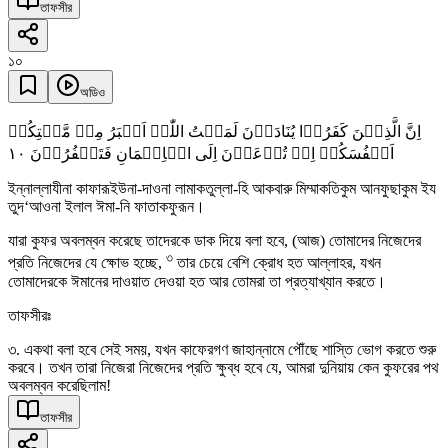
তাফসীর
১০
অডিও
اِنَّ الَّذِیۡنَ کَفَرُوۡا یُنَادَوۡنَ لَمَقۡتُ اللّٰہِ اَکۡبَرُ مِنۡ مَّقۡتِکُمۡ
١۰
اَنۡفُسَکُمۡ اِذۡ تُدۡعَوۡنَ اِلَی الۡاِیۡمَانِ فَتَکۡفُرُوۡنَ
ইন্নাল্লাযীনা কাফারূইউনা-দাওনা লামাকতুল্লা-হি আকবারু মিম্মাকতিকুম আনফুছাকুম ইয
তুদ‘আওনা ইলাল ঈমা-নি ফাতাকফুরূন।
যারা কুফর অবলম্বন করেছে তাদেরকে ডাক দিয়ে বলা হবে, (আজ) তোমাদের নিজেদের
৩
প্রতি নিজেদের যে ক্ষোভ হচ্ছে,
তার চেয়ে বেশি ক্রোধ হত আল্লাহর, যখন
তোমাদেরকে ঈমানের দাওয়াত দেওয়া হত আর তোমরা তা প্রত্যাখ্যান করতে।
তাফসীরঃ
৩. একথা বলা হবে সেই সময়, যখন কাফেরগণ জাহান্নামে পৌঁছে শাস্তি ভোগ করতে শুরু
করবে। তখন তারা নিজেরা নিজেদের প্রতি ক্ষুব্ধ হবে যে, আমরা দুনিয়ায় কেন কুফরের পথ
অবলম্বন করেছিলাম!
তাফসীর