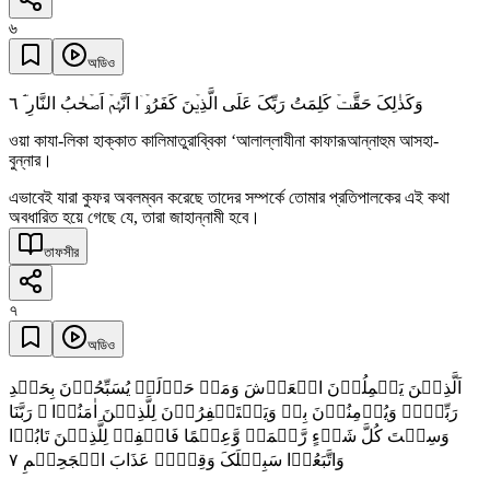
৬
অডিও
٦
وَکَذٰلِکَ حَقَّتۡ کَلِمَتُ رَبِّکَ عَلَی الَّذِیۡنَ کَفَرُوۡۤا اَنَّہُمۡ اَصۡحٰبُ النَّارِ ۘؔ
ওয়া কাযা-লিকা হাক্কাত কালিমাতুরাব্বিকা ‘আলাল্লাযীনা কাফারূআন্নাহুম আসহা-
বুন্নার।
এভাবেই যারা কুফর অবলম্বন করেছে তাদের সম্পর্কে তোমার প্রতিপালকের এই কথা
অবধারিত হয়ে গেছে যে, তারা জাহান্নামী হবে।
তাফসীর
৭
অডিও
اَلَّذِیۡنَ یَحۡمِلُوۡنَ الۡعَرۡشَ وَمَنۡ حَوۡلَہٗ یُسَبِّحُوۡنَ بِحَمۡدِ
رَبِّہِمۡ وَیُؤۡمِنُوۡنَ بِہٖ وَیَسۡتَغۡفِرُوۡنَ لِلَّذِیۡنَ اٰمَنُوۡا ۚ رَبَّنَا
وَسِعۡتَ کُلَّ شَیۡءٍ رَّحۡمَۃً وَّعِلۡمًا فَاغۡفِرۡ لِلَّذِیۡنَ تَابُوۡا
٧
وَاتَّبَعُوۡا سَبِیۡلَکَ وَقِہِمۡ عَذَابَ الۡجَحِیۡمِ