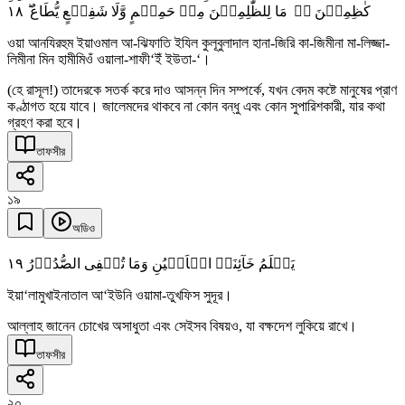
١٨
کٰظِمِیۡنَ ۬ؕ مَا لِلظّٰلِمِیۡنَ مِنۡ حَمِیۡمٍ وَّلَا شَفِیۡعٍ یُّطَاعُ ؕ
ওয়া আনযিরহুম ইয়াওমাল আ-ঝিফাতি ইযিল কুলূবুলাদাল হানা-জিরি কা-জিমীনা মা-লিজ্জা-
লিমীনা মিন হামীমিওঁ ওয়ালা-শাফী‘ইঁ ইউতা-‘।
(হে রাসূল!) তাদেরকে সতর্ক করে দাও আসন্ন দিন সম্পর্কে, যখন বেদম কষ্টে মানুষের প্রাণ
কণ্ঠাগত হয়ে যাবে। জালেমদের থাকবে না কোন বন্ধু এবং কোন সুপারিশকারী, যার কথা
গ্রহণ করা হবে।
তাফসীর
১৯
অডিও
١٩
یَعۡلَمُ خَآئِنَۃَ الۡاَعۡیُنِ وَمَا تُخۡفِی الصُّدُوۡرُ
ইয়া‘লামুখাইনাতাল আ‘ইউনি ওয়ামা-তুখফিস সুদূর।
আল্লাহ জানেন চোখের অসাধুতা এবং সেইসব বিষয়ও, যা বক্ষদেশ লুকিয়ে রাখে।
তাফসীর
২০