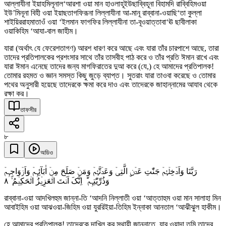
আল্লাযীনা ইয়াহমিলূনাল‘আরশা ওয়া মান হাওলাহূইউছাব্বিহূনা বিহামদি রাব্বিহিমওয়া
ইউ’মিনূনা বিহী ওয়া ইয়াছতাগফিরূনা লিল্লাযীনা আ-মানূ রাব্বানা-ওয়াছি‘তা কুল্লা
শাইয়িররাহমাতাওঁ ওয়া ‘ইলমান ফাগফির লিল্লাযীনা তা-বূওয়াত্তাবা‘ঊ ছাবীলাকা
ওয়াকিহিম ‘আযা-বাল জাহীম।
যারা (অর্থাৎ যে ফেরেশতাগণ) আরশ ধারণ করে আছে এবং যারা তাঁর চারপাশে আছে, তারা
তাদের প্রতিপালকের প্রশংসার সাথে তাঁর তাসবীহ পাঠ করে ও তাঁর প্রতি ঈমান রাখে এবং
যারা ঈমান এনেছে তাদের জন্য মাগফিরাতের দুআ করে (যে,) হে আমাদের প্রতিপালক!
তোমার রহমত ও জ্ঞান সমস্ত কিছু জুড়ে ব্যাপ্ত। সুতরাং যারা তাওবা করেছে ও তোমার
পথের অনুসারী হয়েছে তাদেরকে ক্ষমা করে দাও এবং তাদেরকে জাহান্নামের আযাব থেকে
রক্ষা কর।
তাফসীর
৮
অডিও
رَبَّنَا وَاَدۡخِلۡہُمۡ جَنّٰتِ عَدۡنِۣ الَّتِیۡ وَعَدۡتَّہُمۡ وَمَنۡ صَلَحَ مِنۡ اٰبَآئِہِمۡ وَاَزۡوَاجِہِمۡ
٨
وَذُرِّیّٰتِہِمۡ ؕ اِنَّکَ اَنۡتَ الۡعَزِیۡزُ الۡحَکِیۡمُ ۙ
রাব্বানা-ওয়া আদখিলহুম জান্না-তি ‘আদনি নিল্লাতী ওয়া ‘আত্তাহুম ওয়া মান সালাহা মিন
আবাইহিম ওয়া আঝওয়া-জিহিম ওয়া যুররিইয়া-তিহিম ইন্নাকা আনতাল ‘আঝীঝুল হাকীম।
হে আমাদের প্রতিপালক! তাদেরকে দাখিল কর স্থায়ী জান্নাতে, যার ওয়াদা তুমি তাদের