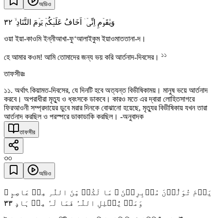
অডিও
٣٢
وَیٰقَوۡمِ اِنِّیۡۤ اَخَافُ عَلَیۡکُمۡ یَوۡمَ التَّنَادِ ۙ
ওয়া ইয়া-কাওমি ইন্নীআখা-ফু‘আলাইকুম ইয়াওমাততানা-দ।
১১
হে আমার কওম! আমি তোমাদের জন্য ভয় করি আর্তনাদ-দিবসের।
তাফসীরঃ
১১. অর্থাৎ কিয়ামত-দিবসের, যে দিনটি হবে অত্যন্ত বিভীষিকাময়। মানুষ ভয়ে আর্তনাদ
করবে। অপরাধীরা মৃত্যু ও ধ্বংসকে ডাকবে। কারও মতে এর দ্বারা লোহিতসাগরে
ফিরআওনী সম্প্রদায়ের ডুবে মরার দিনকে বোঝানো হয়েছে, মৃত্যুর বিভীষিকায় যখন তারা
আর্তনাদ করছিল ও পরস্পরে ডাকাডাকি করছিল। -অনুবাদক
তাফসীর
৩৩
অডিও
یَوۡمَ تُوَلُّوۡنَ مُدۡبِرِیۡنَ ۚ مَا لَکُمۡ مِّنَ اللّٰہِ مِنۡ عَاصِمٍ ۚ
٣٣
وَمَنۡ یُّضۡلِلِ اللّٰہُ فَمَا لَہٗ مِنۡ ہَادٍ