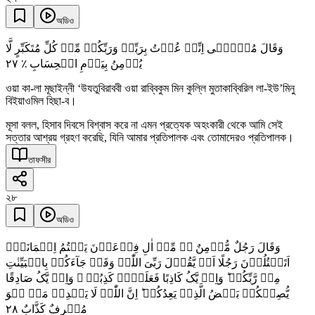
অডিও
وَقَالَ مُوۡسٰۤی اِنِّیۡ عُذۡتُ بِرَبِّیۡ وَرَبِّکُمۡ مِّنۡ کُلِّ مُتَکَبِّرٍ لَّا
٢٧
یُؤۡمِنُ بِیَوۡمِ الۡحِسَابِ ٪
ওয়া কা-লা মূছাইন্নী ‘উযতুবিরাববী ওয়া রাব্বিকুম মিন কুল্লি মুতাকাব্বিরিল লা-ইউ’মিনু
বিইয়াওমিল হিছা-ব।
মূসা বলল, হিসাব দিবসে বিশ্বাস করে না এমন প্রত্যেক অহংকারী থেকে আমি সেই
সত্তার আশ্রয় গ্রহণ করেছি, যিনি আমার প্রতিপালক এবং তোমাদেরও প্রতিপালক।
তাফসীর
২৮
অডিও
وَقَالَ رَجُلٌ مُّؤۡمِنٌ ٭ۖ مِّنۡ اٰلِ فِرۡعَوۡنَ یَکۡتُمُ اِیۡمَانَہٗۤ
اَتَقۡتُلُوۡنَ رَجُلًا اَنۡ یَّقُوۡلَ رَبِّیَ اللّٰہُ وَقَدۡ جَآءَکُمۡ بِالۡبَیِّنٰتِ
مِنۡ رَّبِّکُمۡ ؕ وَاِنۡ یَّکُ کَاذِبًا فَعَلَیۡہِ کَذِبُہٗ ۚ وَاِنۡ یَّکُ صَادِقًا
یُّصِبۡکُمۡ بَعۡضُ الَّذِیۡ یَعِدُکُمۡ ؕ اِنَّ اللّٰہَ لَا یَہۡدِیۡ مَنۡ ہُوَ
٢٨
مُسۡرِفٌ کَذَّابٌ