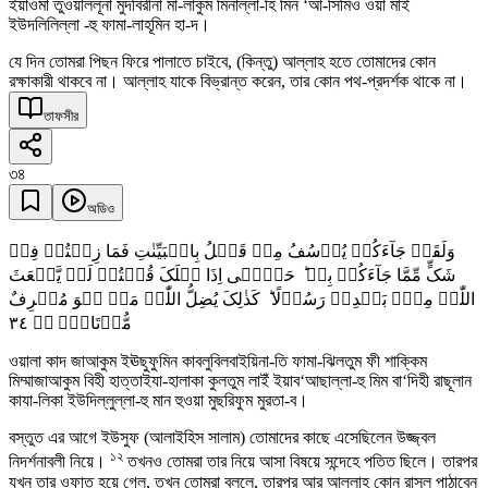
ইয়াওমা তুওয়াললূনা মুদবিরীনা মা-লাকুম মিনাল্লা-হি মিন ‘আ-সিমিওঁ ওয়া মাইঁ
ইউদলিলিল্লা -হু ফামা-লাহূমিন হা-দ।
যে দিন তোমরা পিছন ফিরে পালাতে চাইবে, (কিন্তু) আল্লাহ হতে তোমাদের কোন
রক্ষাকারী থাকবে না। আল্লাহ যাকে বিভ্রান্ত করেন, তার কোন পথ-প্রদর্শক থাকে না।
তাফসীর
৩৪
অডিও
وَلَقَدۡ جَآءَکُمۡ یُوۡسُفُ مِنۡ قَبۡلُ بِالۡبَیِّنٰتِ فَمَا زِلۡتُمۡ فِیۡ
شَکٍّ مِّمَّا جَآءَکُمۡ بِہٖ ؕ حَتّٰۤی اِذَا ہَلَکَ قُلۡتُمۡ لَنۡ یَّبۡعَثَ
اللّٰہُ مِنۡۢ بَعۡدِہٖ رَسُوۡلًا ؕ کَذٰلِکَ یُضِلُّ اللّٰہُ مَنۡ ہُوَ مُسۡرِفٌ
٣٤
مُّرۡتَابُۨ ۚۖ
ওয়ালা কাদ জাআকুম ইঊছুফুমিন কাবলুবিলবাইয়িনা-তি ফামা-ঝিলতুম ফী শাক্কিম
মিম্মাজাআকুম বিহী হাত্তাইযা-হালাকা কুলতুম লাইঁ ইয়াব‘আছাল্লা-হু মিম বা‘দিহী রাছূলান
কাযা-লিকা ইউদিল্লুল্লা-হু মান হুওয়া মুছরিফুম মুরতা-ব।
বস্তুত এর আগে ইউসুফ (আলাইহিস সালাম) তোমাদের কাছে এসেছিলেন উজ্জ্বল
১২
নিদর্শনাবলী নিয়ে।
তখনও তোমরা তার নিয়ে আসা বিষয়ে সন্দেহে পতিত ছিলে। তারপর
যখন তার ওফাত হয়ে গেল, তখন তোমরা বললে, তারপর আর আল্লাহ কোন রাসূল পাঠাবেন