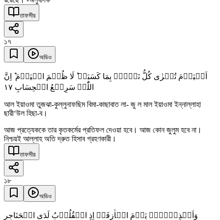
তাফসীর
১৭
অডিও
اَلۡیَوۡمَ تُجۡزٰی کُلُّ نَفۡسٍۭ بِمَا کَسَبَتۡ ؕ لَا ظُلۡمَ الۡیَوۡمَ ؕ اِنَّ
١٧
اللّٰہَ سَرِیۡعُ الۡحِسَابِ
আল ইয়াওমা তুজঝা-কুল্লুনাফছিম বিমা-কাছাবাত লা- জু ল মাল ইয়াওমা ইন্নাল্লাহা
ছারী‘উল হিছা-ব।
আজ প্রত্যেককে তার কৃতকর্মের প্রতিফল দেওয়া হবে। আজ কোন জুলুম হবে না।
নিশ্চয়ই আল্লাহ অতি দ্রুত হিসাব গ্রহণকারী।
তাফসীর
১৮
অডিও
وَاَنۡذِرۡہُمۡ یَوۡمَ الۡاٰزِفَۃِ اِذِ الۡقُلُوۡبُ لَدَی الۡحَنَاجِرِ