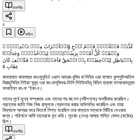
তাফসীর
৫
অডিও
کَذَّبَتۡ قَبۡلَہُمۡ قَوۡمُ نُوۡحٍ وَّالۡاَحۡزَابُ مِنۡۢ بَعۡدِہِمۡ ۪
وَہَمَّتۡ کُلُّ اُمَّۃٍۭ بِرَسُوۡلِہِمۡ لِیَاۡخُذُوۡہُ وَجٰدَلُوۡا
بِالۡبَاطِلِ لِیُدۡحِضُوۡا بِہِ الۡحَقَّ فَاَخَذۡتُہُمۡ ۟ فَکَیۡفَ کَانَ
٥
عِقَابِ
কাযযাবাত কাবলাহুম কাওমুনূহিওঁ ওয়াল আহঝা-বুমিম বা‘দিহিম ওয়া হাম্মাত কুল্লুউম্মাতিম
বিরাছূলিহিম লিইয়া’খুযূহু ওয়া জা-দালূবিলবা-তিলি লিইউদহিদূ বিহিল হাক্কা ফাআখাযতুহুম
ফাকাইফা কা-না ‘ইকা-ব।
তাদের পূর্বে নূহের সম্প্রদায় এবং তাদের পর বহু দল (নবীগণকে) অস্বীকার করেছিল।
প্রত্যেক জাতি নিজ নিজ রাসূলকে গ্রেফতার করার অভিসন্ধি করেছিল এবং তারা
মিথ্যাকে আশ্রয় করে বিতর্কে লিপ্ত হয়েছিল তার মাধ্যমে সত্যকে মিটিয়ে দেওয়ার
জন্য। পরিণামে আমি তাদেরকে ধৃত করি। সুতরাং (দেখ) আমার শাস্তি কেমন (কঠোর)
ছিল।
তাফসীর