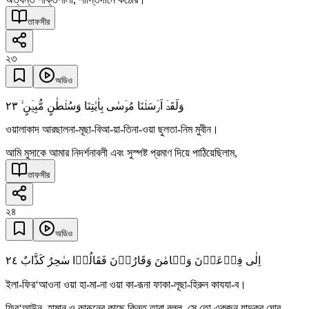
তাফসীর
২৩
অডিও
٢٣
وَلَقَدۡ اَرۡسَلۡنَا مُوۡسٰی بِاٰیٰتِنَا وَسُلۡطٰنٍ مُّبِیۡنٍ ۙ
ওয়ালাকাদ আরছালনা-মূছা-বিআ-য়া-তিনা-ওয়া ছুলতা-নিম মুবীন।
আমি মুসাকে আমার নিদর্শনাবলী এবং সুস্পষ্ট প্রমাণ দিয়ে পাঠিয়েছিলাম,
তাফসীর
২৪
অডিও
٢٤
اِلٰی فِرۡعَوۡنَ وَہَامٰنَ وَقَارُوۡنَ فَقَالُوۡا سٰحِرٌ کَذَّابٌ
ইলা-ফির‘আওনা ওয়া হা-মা-না ওয়া কা-রূনা ফাকা-লূছা-হিরুন কাযযা-ব।
ফির‘আউন, হামান ও কারূনের কাছে কিন্তু তারা বলল, সে তো একজন যাদুকর ঘোর