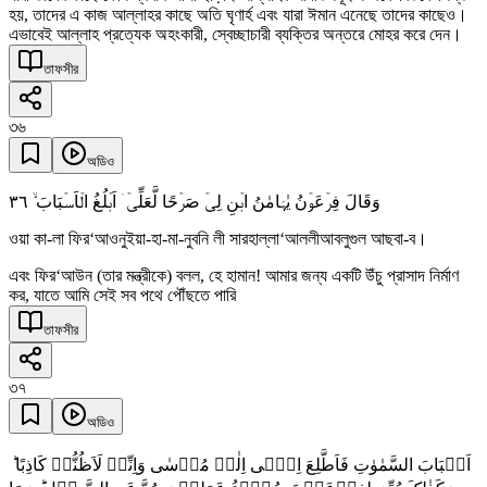
হয়, তাদের এ কাজ আল্লাহর কাছে অতি ঘৃণার্হ এবং যারা ঈমান এনেছে তাদের কাছেও।
এভাবেই আল্লাহ প্রত্যেক অহংকারী, স্বেচ্ছাচারী ব্যক্তির অন্তরে মোহর করে দেন।
তাফসীর
৩৬
অডিও
٣٦
وَقَالَ فِرۡعَوۡنُ یٰہَامٰنُ ابۡنِ لِیۡ صَرۡحًا لَّعَلِّیۡۤ اَبۡلُغُ الۡاَسۡبَابَ ۙ
ওয়া কা-লা ফির‘আওনুইয়া-হা-মা-নুবনি লী সারহাল্লা‘আললীআবলুগুল আছবা-ব।
এবং ফির‘আউন (তার মন্ত্রীকে) বলল, হে হামান! আমার জন্য একটি উঁচু প্রাসাদ নির্মাণ
কর, যাতে আমি সেই সব পথে পৌঁছতে পারি
তাফসীর
৩৭
অডিও
اَسۡبَابَ السَّمٰوٰتِ فَاَطَّلِعَ اِلٰۤی اِلٰہِ مُوۡسٰی وَاِنِّیۡ لَاَظُنُّہٗ کَاذِبًا ؕ