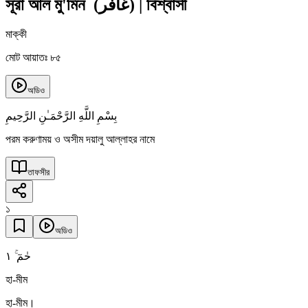
সূরা আল মু'মিন
(
غافر
)
|
বিশ্বাসী
মাক্কী
মোট আয়াতঃ ৮৫
অডিও
بِسْمِ اللَّهِ الرَّحْمَـٰنِ الرَّحِيمِ
পরম করুণাময় ও অসীম দয়ালু আল্লাহর নামে
তাফসীর
১
অডিও
١
حٰمٓ ۚ
হা-মীম
হা-মীম।