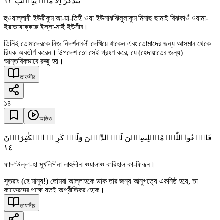
١٣
یَتَذَکَّرُ اِلَّا مَنۡ یُّنِیۡبُ
হুওয়াল্লাযী ইউরীকুম আ-য়া-তিহী ওয়া ইউনাঝঝিলুলাকুম মিনাছ ছামাই রিঝকাওঁ ওয়ামা-
ইয়াতাযাক্কারু ইল্লা-মাইঁ ইউনীব।
তিনিই তোমাদেরকে নিজ নিদর্শনাবলী দেখিয়ে থাকেন এবং তোমাদের জন্য আসমান থেকে
রিযক অবতীর্ণ করেন। উপদেশ তো সেই গ্রহণ করে, যে (হেদায়াতের জন্য)
আন্তরিকভাবে রুজু হয়।
তাফসীর
১৪
অডিও
فَادۡعُوا اللّٰہَ مُخۡلِصِیۡنَ لَہُ الدِّیۡنَ وَلَوۡ کَرِہَ الۡکٰفِرُوۡنَ
١٤
ফাদ‘উল্লা-হা মুখলিসীনা লাহুদ্দীনা ওয়ালাও কারিহাল কা-ফিরূন।
সুতরাং (হে মানুষ!) তোমরা আল্লাহকে ডাক তার জন্য আনুগত্যে একনিষ্ঠ হয়ে, তা
কাফেরদের পক্ষে যতই অপ্রীতিকর হোক।
তাফসীর