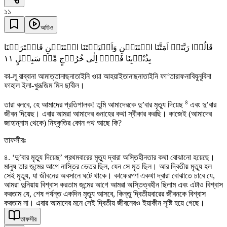
১১
অডিও
قَالُوۡا رَبَّنَاۤ اَمَتَّنَا اثۡنَتَیۡنِ وَاَحۡیَیۡتَنَا اثۡنَتَیۡنِ فَاعۡتَرَفۡنَا
١١
بِذُنُوۡبِنَا فَہَلۡ اِلٰی خُرُوۡجٍ مِّنۡ سَبِیۡلٍ
কা-লূ রাব্বানা আমাত্তানাছনাতাইনি ওয়া আহয়াইতানাছনাতাইনি ফা‘তারাফনাবিযুনূবিনা
ফাহাল ইলা-খুরূজিম মিন ছাবীল।
৪
তারা বলবে, হে আমাদের প্রতিপালক! তুমি আমাদেরকে দু’বার মৃত্যু দিয়েছ
এবং দু’বার
জীবন দিয়েছ। এবার আমরা আমাদের গুনাহের কথা স্বীকার করছি। কাজেই (আমাদের
জাহান্নাম থেকে) নিষ্কৃতির কোন পথ আছে কি?
তাফসীরঃ
৪. ‘দু’বার মৃত্যু দিয়েছ’ প্রথমবারের মৃত্যু দ্বারা অস্তিহীনতার কথা বোঝানো হয়েছে।
মানুষ তার জন্মের আগে নাস্তির ভেতর ছিল, যেন সে মৃত ছিল। আর দ্বিতীয় মৃত্যু হল
সেই মৃত্যু, যা জীবনের অবসানে ঘটে থাকে। কাফেরগণ একথা দ্বারা বোঝাতে চাবে যে,
আমরা দুনিয়ায় বিশ্বাস করতাম জন্মের আগে আমরা অস্তিত্বহীন ছিলাম এবং এটাও বিশ্বাস
করতাম যে, শেষ পর্যন্ত একদিন মৃত্যু আসবে, কিন্তু দ্বিতীয়বারের জীবনকে বিশ্বাস
করতাম না। এবার আমাদের মনে সেই দ্বিতীয় জীবনেরও ইয়াকীন সৃষ্টি হয়ে গেছে।
তাফসীর