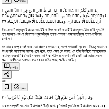
অডিও
یٰقَوۡمِ لَکُمُ الۡمُلۡکُ الۡیَوۡمَ ظٰہِرِیۡنَ فِی الۡاَرۡضِ ۫
فَمَنۡ یَّنۡصُرُنَا مِنۡۢ بَاۡسِ اللّٰہِ اِنۡ جَآءَنَا ؕ قَالَ فِرۡعَوۡنُ مَاۤ
٢٩
اُرِیۡکُمۡ اِلَّا مَاۤ اَرٰی وَمَاۤ اَہۡدِیۡکُمۡ اِلَّا سَبِیۡلَ الرَّشَادِ
ইয়া-কাওমি লাকুমুল ইয়াওমা জা-হিরীনা ফিল আরদি ফামাইঁ ইয়ানসুরুনা-মিম বা’ছিল্লা-হি
ইন জাআনা- কা-লা ফির‘আওনুমাউরীকুম ইল্লা-মাআরাওয়ামাআহদীকুম ইল্লা-ছাবীলার
রাশা-দ।
হে আমার সম্প্রদায়! আজ তো রাজত্ব তোমাদের, দেশে তোমরাই প্রবল। কিন্তু আমাদের
উপর যদি আল্লাহর আযাব এসে পড়ে, তবে এমন কে আছে, যে তাঁর বিপরীতে আমাদেরকে
সাহায্য করবে? ফির‘আউন বলল, আমি যা সঠিক মনে করি সেই রায়ই তো তোমাদেরকে
দেব। আমি তো তোমাদেরকে কেবল সঠিক পথই দেখিয়ে থাকি।
তাফসীর
৩০
অডিও
٣۰
وَقَالَ الَّذِیۡۤ اٰمَنَ یٰقَوۡمِ اِنِّیۡۤ اَخَافُ عَلَیۡکُمۡ مِّثۡلَ یَوۡمِ الۡاَحۡزَابِ ۙ
ওয়াকালাল্লাযী আ-মানা ইয়াকাওমি ইন্নীআখা-ফু‘আলাইকুম মিছলা ইয়াওমিল আহঝা-ব।