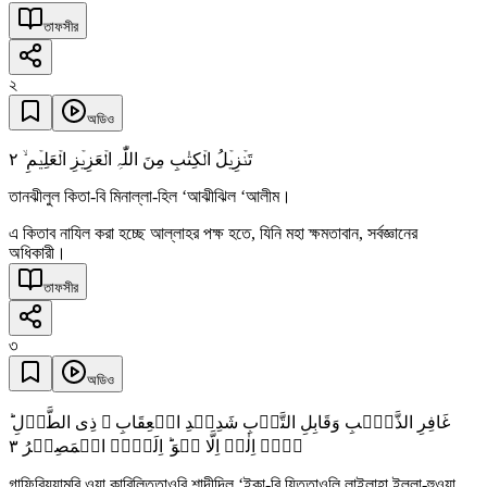
তাফসীর
২
অডিও
٢
تَنۡزِیۡلُ الۡکِتٰبِ مِنَ اللّٰہِ الۡعَزِیۡزِ الۡعَلِیۡمِ ۙ
তানঝীলুল কিতা-বি মিনাল্লা-হিল ‘আঝীঝিল ‘আলীম।
এ কিতাব নাযিল করা হচ্ছে আল্লাহর পক্ষ হতে, যিনি মহা ক্ষমতাবান, সর্বজ্ঞানের
অধিকারী।
তাফসীর
৩
অডিও
غَافِرِ الذَّنۡۢبِ وَقَابِلِ التَّوۡبِ شَدِیۡدِ الۡعِقَابِ ۙ ذِی الطَّوۡلِ ؕ
٣
لَاۤ اِلٰہَ اِلَّا ہُوَ ؕ اِلَیۡہِ الۡمَصِیۡرُ
গাফিরিযযামবি ওয়া কাবিলিততাওবি শাদীদিল ‘ইকা-বি যিততাওলি লাইলাহা ইল্লা-হুওয়া,