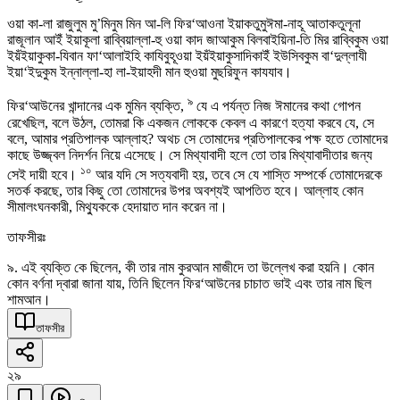
ওয়া কা-লা রাজুলুম মু’মিনুম মিন আ-লি ফির‘আওনা ইয়াকতুমুঈমা-নাহূ আতাকতুলূনা
রাজূলান আইঁ ইয়াকূলা রাব্বিয়াল্লা-হু ওয়া কাদ জাআকুম বিলবাইয়িনা-তি মির রাব্বিকুম ওয়া
ইয়ঁইয়াকুকা-যিবান ফা‘আলাইহি কাযিবুহূওয়া ইয়ঁইয়াকুসাদিকাইঁ ইউসিবকুম বা‘দুল্লাযী
ইয়া‘ইদুকুম ইন্নাল্লা-হা লা-ইয়াহদী মান হুওয়া মুছরিফুন কাযযাব।
৯
ফির‘আউনের খান্দানের এক মুমিন ব্যক্তি,
যে এ পর্যন্ত নিজ ঈমানের কথা গোপন
রেখেছিল, বলে উঠল, তোমরা কি একজন লোককে কেবল এ কারণে হত্যা করবে যে, সে
বলে, আমার প্রতিপালক আল্লাহ? অথচ সে তোমাদের প্রতিপালকের পক্ষ হতে তোমাদের
কাছে উজ্জ্বল নিদর্শন নিয়ে এসেছে। সে মিথ্যাবাদী হলে তো তার মিথ্যাবাদীতার জন্য
১০
সেই দায়ী হবে।
আর যদি সে সত্যবাদী হয়, তবে সে যে শাস্তি সম্পর্কে তোমাদেরকে
সতর্ক করছে, তার কিছু তো তোমাদের উপর অবশ্যই আপতিত হবে। আল্লাহ কোন
সীমালংঘনকারী, মিথ্যুককে হেদায়াত দান করেন না।
তাফসীরঃ
৯. এই ব্যক্তি কে ছিলেন, কী তার নাম কুরআন মাজীদে তা উল্লেখ করা হয়নি। কোন
কোন বর্ণনা দ্বারা জানা যায়, তিনি ছিলেন ফির‘আউনের চাচাত ভাই এবং তার নাম ছিল
শামআন।
তাফসীর
২৯