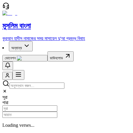
মুসলিম বাংলা
কুরআন
হাদীস
নামাজের সময়
মাসায়েল
দু'আ
প্রবন্ধ
বিবাহ
অন্যান্য
ডোনেশন
ডাউনলোড
সূরা
পারা
Loading verses...