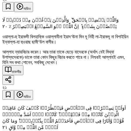
অডিও
وَاللّٰہُ یَقۡضِیۡ بِالۡحَقِّ ؕ وَالَّذِیۡنَ یَدۡعُوۡنَ مِنۡ دُوۡنِہٖ لَا
٢۰
یَقۡضُوۡنَ بِشَیۡءٍ ؕ اِنَّ اللّٰہَ ہُوَ السَّمِیۡعُ الۡبَصِیۡرُ ٪
ওয়াল্লা-হু ইয়াকদী বিলহাক্কি ওয়াল্লাযীনা ইয়াদ‘ঊনা মিন দূ নিহী লা-ইয়াকদূ না বিশাইয়িন
ইন্নাল্লা-হা হুওয়াছ ছামী‘উল বাসীর।
আল্লাহ ন্যায়বিচার করেন। আর তারা তাকে ছেড়ে যাদেরকে (অর্থাৎ যেই মিথ্যা
উপাস্যদেরকে) ডাকে তারা কোন কিছুর বিচার করতে পারে না। নিশ্চয়ই আল্লাহই এমন,
যিনি সব কথা শোনেন, সবকিছু দেখেন।
তাফসীর
২১
অডিও
اَوَلَمۡ یَسِیۡرُوۡا فِی الۡاَرۡضِ فَیَنۡظُرُوۡا کَیۡفَ کَانَ عَاقِبَۃُ
الَّذِیۡنَ کَانُوۡا مِنۡ قَبۡلِہِمۡ ؕ کَانُوۡا ہُمۡ اَشَدَّ مِنۡہُمۡ
قُوَّۃً وَّاٰثَارًا فِی الۡاَرۡضِ فَاَخَذَہُمُ اللّٰہُ بِذُنُوۡبِہِمۡ ؕ وَمَا کَانَ
٢١
لَہُمۡ مِّنَ اللّٰہِ مِنۡ وَّاقٍ