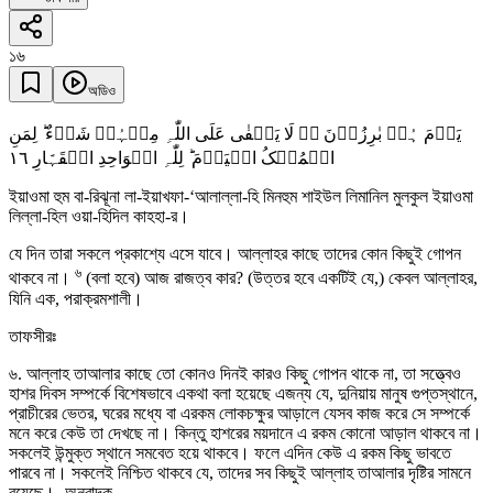
১৬
অডিও
یَوۡمَ ہُمۡ بٰرِزُوۡنَ ۬ۚ لَا یَخۡفٰی عَلَی اللّٰہِ مِنۡہُمۡ شَیۡءٌ ؕ لِمَنِ
١٦
الۡمُلۡکُ الۡیَوۡمَ ؕ لِلّٰہِ الۡوَاحِدِ الۡقَہَّارِ
ইয়াওমা হুম বা-রিঝূনা লা-ইয়াখফা-‘আলাল্লা-হি মিনহুম শাইউল লিমানিল মুলকুল ইয়াওমা
লিল্লা-হিল ওয়া-হিদিল কাহহা-র।
যে দিন তারা সকলে প্রকাশ্যে এসে যাবে। আল্লাহর কাছে তাদের কোন কিছুই গোপন
৬
থাকবে না।
(বলা হবে) আজ রাজত্ব কার? (উত্তর হবে একটিই যে,) কেবল আল্লাহর,
যিনি এক, পরাক্রমশালী।
তাফসীরঃ
৬. আল্লাহ তাআলার কাছে তো কোনও দিনই কারও কিছু গোপন থাকে না, তা সত্ত্বেও
হাশর দিবস সম্পর্কে বিশেষভাবে একথা বলা হয়েছে এজন্য যে, দুনিয়ায় মানুষ গুপ্তস্থানে,
প্রাচীরের ভেতর, ঘরের মধ্যে বা এরকম লোকচক্ষুর আড়ালে যেসব কাজ করে সে সম্পর্কে
মনে করে কেউ তা দেখছে না। কিন্তু হাশরের ময়দানে এ রকম কোনো আড়াল থাকবে না।
সকলেই উন্মুক্ত স্থানে সমবেত হয়ে থাকবে। ফলে এদিন কেউ এ রকম কিছু ভাবতে
পারবে না। সকলেই নিশ্চিত থাকবে যে, তাদের সব কিছুই আল্লাহ তাআলার দৃষ্টির সামনে
রয়েছে। -অনুবাদক