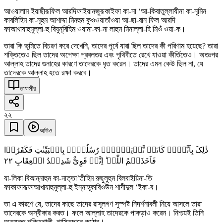
আওয়ালাম ইয়াছীরূফিল আরদিফাইয়ানজুরূকাইফা কা-না ‘আ-কিবাতুল্লাযীনা কা-নূমিন
কাবলিহিম কা-নূহুম আশাদ্দা মিনহুম কুওওয়াতাঁওয়া আ-ছা-রান ফিল আরদি
ফাআখাযাহুমুল্লা-হু বিযুনূবিহিম ওয়ামা-কা-না লাহুম মিনাল্লা-হি মিওঁ ওয়া-ক।
তারা কি ভূমিতে বিচরণ করে দেখেনি, তাদের পূর্বে যারা ছিল তাদের কী পরিণাম হয়েছে? তারা
শক্তিতেও ছিল তাদের অপেক্ষা প্রবলতর এবং পৃথিবীতে রেখে যাওয়া কীর্তিতেও। অতঃপর
আল্লাহ তাদের গুনাহের কারণে তাদেরকে ধৃত করেন। তাদের এমন কেউ ছিল না, যে
তাদেরকে আল্লাহ হতে রক্ষা করবে।
তাফসীর
২২
অডিও
ذٰلِکَ بِاَنَّہُمۡ کَانَتۡ تَّاۡتِیۡہِمۡ رُسُلُہُمۡ بِالۡبَیِّنٰتِ فَکَفَرُوۡا
٢٢
فَاَخَذَہُمُ اللّٰہُ ؕ اِنَّہٗ قَوِیٌّ شَدِیۡدُ الۡعِقَابِ
যা-লিকা বিআন্নাহুম কা-নাত্তা’তীহিম রুছুলুহুম বিলবাইয়িনা-তি
ফাকাফারূফাআখাযাহুমুল্লা-হু ইন্নাহূকাবিওউন শাদীদুল ‘ইকা-ব।
তা এ কারণে যে, তাদের কাছে তাদের রাসূলগণ সুস্পষ্ট নিদর্শনাবলী নিয়ে আসলে তারা
তাদেরকে অস্বীকার করত। ফলে আল্লাহ তাদেরকে পাকড়াও করেন। নিশ্চয়ই তিনি
অত্যন্ত শক্তিশালী, শাস্তিদানে কঠোর।