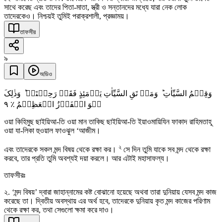
সাথে করেছ এবং তাদের পিতা-মাতা, স্ত্রী ও সন্তানদের মধ্যে যারা নেক লোক
তাদেরকেও। নিশ্চয়ই তুমিই পরাক্রশালী, প্রজ্ঞাময়।
তাফসীর
৯
অডিও
وَقِہِمُ السَّیِّاٰتِ ؕ وَمَنۡ تَقِ السَّیِّاٰتِ یَوۡمَئِذٍ فَقَدۡ رَحِمۡتَہٗ ؕ وَذٰلِکَ
٩
ہُوَ الۡفَوۡزُ الۡعَظِیۡمُ ٪
ওয়া কিহিমুছ ছাইয়িআ-তি ওয়া মান তাকিছ ছাইয়িআ-তি ইয়াওমায়িযিন ফাকাদ রাহিমতাহূ
ওয়া যা-লিকা হুওয়াল ফাওঝুল ‘আজীম।
২
এবং তাদেরকে সকল মন্দ বিষয় থেকে রক্ষা কর।
সে দিন তুমি যাকে সব মন্দ থেকে রক্ষা
করবে, তার প্রতি তুমি অবশ্যই দয়া করলে। আর এটাই মহাসাফল্য।
তাফসীরঃ
২. ‘মন্দ বিষয়’ দ্বারা জাহান্নামের কষ্ট বোঝানো হয়েছে অথবা তারা দুনিয়ায় যেসব মন্দ কাজ
করেছে তা। দ্বিতীয় অবস্থায় এর অর্থ হবে, তাদেরকে দুনিয়ায় কৃত মন্দ কাজের পরিণাম
থেকে রক্ষা কর, তথা সেগুলো ক্ষমা করে দাও।