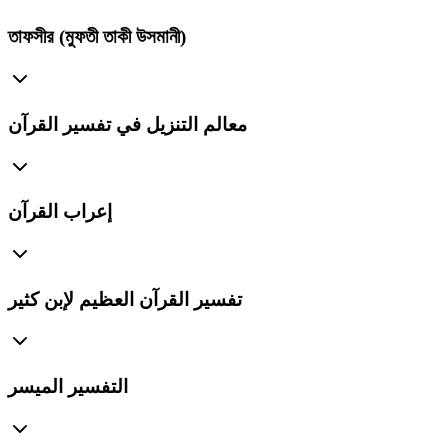
তাফসীর (মুফতী তাকী উসমানী)
معالم التنزيل في تفسير القرآن
إعراب القرآن
تفسير القرآن العظيم لإبن كثير
التفسير الميسر