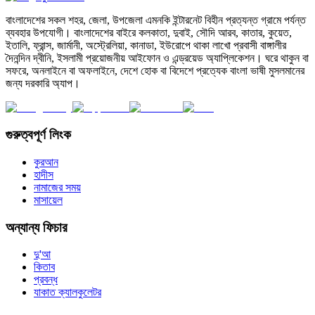
বাংলাদেশের সকল শহর, জেলা, উপজেলা এমনকি ইন্টারনেট বিহীন প্রত্যন্ত গ্রামে পর্যন্ত
ব্যবহার উপযোগী। বাংলাদেশের বাইরে কলকাতা, দুবাই, সৌদি আরব, কাতার, কুয়েত,
ইতালি, ফ্রান্স, জার্মানী, অস্ট্রেলিয়া, কানাডা, ইউরোপে থাকা লাখো প্রবাসী বাঙ্গালীর
দৈনন্দিন দ্বীনি, ইসলামী প্রয়োজনীয় আইফোন ও এন্ড্রয়েড অ্যাপ্লিকেশন। ঘরে থাকুন বা
সফরে, অনলাইনে বা অফলাইনে, দেশে হোক বা বিদেশে প্রত্যেক বাংলা ভাষী মুসলমানের
জন্য দরকারি অ্যাপ।
গুরুত্বপূর্ণ লিংক
কুরআন
হাদীস
নামাজের সময়
মাসায়েল
অন্যান্য ফিচার
দু'আ
কিতাব
প্রবন্ধ
যাকাত ক্যালকুলেটর