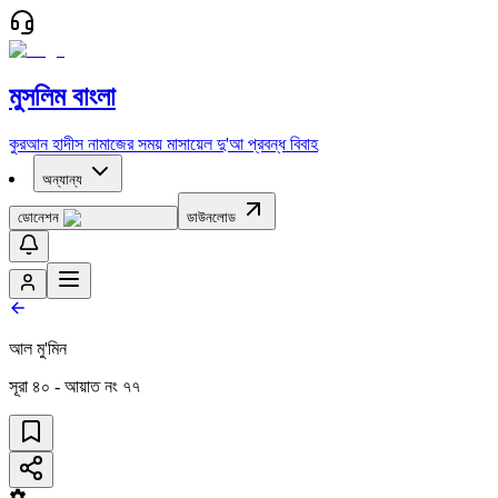
মুসলিম বাংলা
কুরআন
হাদীস
নামাজের সময়
মাসায়েল
দু'আ
প্রবন্ধ
বিবাহ
অন্যান্য
ডোনেশন
ডাউনলোড
আল মু'মিন
সূরা
৪০
- আয়াত নং
৭৭