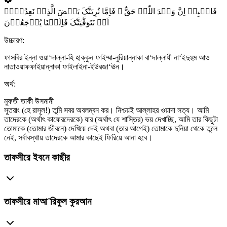
فَاصۡبِرۡ اِنَّ وَعۡدَ اللّٰہِ حَقٌّ ۚ فَاِمَّا نُرِیَنَّکَ بَعۡضَ الَّذِیۡ نَعِدُہُمۡ
اَوۡ نَتَوَفَّیَنَّکَ فَاِلَیۡنَا یُرۡجَعُوۡنَ
উচ্চারণ:
ফাসবির ইন্না ওয়া‘দাল্লা-হি হাক্কুন ফাইম্মা-নুরিয়ান্নাকা বা‘দাল্লাযী না‘ইদুহুম আও
নাতাওয়াফফাইয়ান্নাকা ফাইলাইনা-ইউরজা‘ঊন।
অর্থ:
মুফতী তাকী উসমানী
সুতরাং (হে রাসূল!) তুমি সবর অবলম্বন কর। নিশ্চয়ই আল্লাহর ওয়াদা সত্য। আমি
তাদেরকে (অর্থাৎ কাফেরদেরকে) যার (অর্থাৎ যে শাস্তির) ভয় দেখাচ্ছি, আমি তার কিছুটা
তোমাকে (তোমার জীবনে) দেখিয়ে দেই অথবা (তার আগেই) তোমাকে দুনিয়া থেকে তুলে
নেই, সর্বাবস্থায় তাদেরকে আমার কাছেই ফিরিয়ে আনা হবে।
তাফসীরে ইবনে কাছীর
তাফসীরে মাআ'রিফুল কুরআন