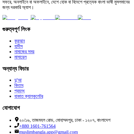
সফরে, অনলাইনে বা অফলাইনে, দেশে হোক বা বিদেশে প্রত্যেক বাংলা ভাষী মুসলমানের
জন্য দরকারি অ্যাপ।
গুরুত্বপূর্ণ লিংক
কুরআন
হাদীস
নামাজের সময়
মাসায়েল
অন্যান্য ফিচার
দু'আ
কিতাব
প্রবন্ধ
যাকাত ক্যালকুলেটর
যোগাযোগ
২০/১৬, তাজমহল রোড, মোহাম্মদপুর, ঢাকা - ১২০৭, বাংলাদেশ
+880 1601-761564
muslimbangla.app@gmail.com