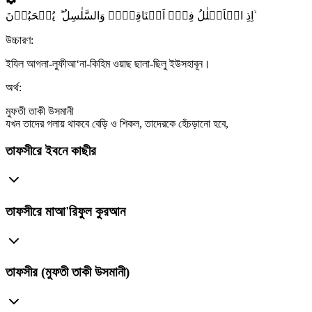
اِذِ الۡاَغۡلٰلُ فِیۡۤ اَعۡنَاقِہِمۡ وَالسَّلٰسِلُ ؕ یُسۡحَبُوۡنَ ۙ
উচ্চারণ:
ইযিল আগলা-লুফীআ‘না-কিহিম ওয়াছ ছালা-ছিলু ইউসহাবূন।
অর্থ:
মুফতী তাকী উসমানী
যখন তাদের গলায় থাকবে বেড়ি ও শিকল, তাদেরকে হেঁচড়ানো হবে,
তাফসীরে ইবনে কাছীর
তাফসীরে মাআ'রিফুল কুরআন
তাফসীর (মুফতী তাকী উসমানী)