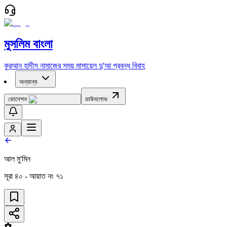
মুসলিম বাংলা
কুরআন
হাদীস
নামাজের সময়
মাসায়েল
দু'আ
প্রবন্ধ
বিবাহ
অন্যান্য
ডোনেশন
ডাউনলোড
আল মু'মিন
সূরা
৪০
- আয়াত নং
৭১