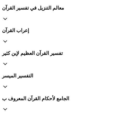
معالم التنزيل في تفسير القرآن
إعراب القرآن
تفسير القرآن العظيم لإبن كثير
التفسير الميسر
الجامع لأحكام القرآن المعروف ب