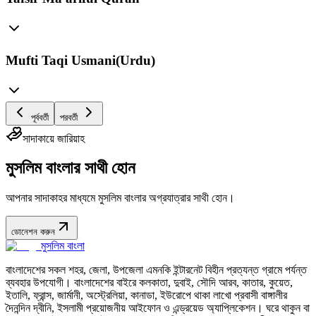
Mufti Taqi Usmani(Urdu)
পূর্ববর্তী
পরবর্তী
সাদাকায়ে জারিয়াহ
মুসলিম বাংলার সাথী হোন
আপনার সাদাকাহর মাধ্যমে মুসলিম বাংলার অগ্রযাত্রার সাথী হোন।
ডোনেশন করুন
মুসলিম বাংলা
বাংলাদেশের সকল শহর, জেলা, উপজেলা এমনকি ইন্টারনেট বিহীন প্রত্যন্ত গ্রামে পর্যন্ত
ব্যবহার উপযোগী। বাংলাদেশের বাইরে কলকাতা, দুবাই, সৌদি আরব, কাতার, কুয়েত,
ইতালি, ফ্রান্স, জার্মানী, অস্ট্রেলিয়া, কানাডা, ইউরোপে থাকা লাখো প্রবাসী বাঙ্গালীর
দৈনন্দিন দ্বীনি, ইসলামী প্রয়োজনীয় আইফোন ও এন্ড্রয়েড অ্যাপ্লিকেশন। ঘরে থাকুন বা