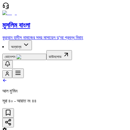
মুসলিম বাংলা
কুরআন
হাদীস
নামাজের সময়
মাসায়েল
দু'আ
প্রবন্ধ
বিবাহ
অন্যান্য
ডোনেশন
ডাউনলোড
আল মু'মিন
সূরা
৪০
- আয়াত নং
৪৪