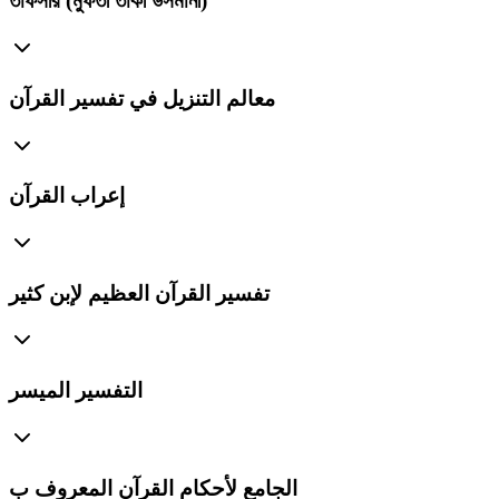
তাফসীর (মুফতী তাকী উসমানী)
معالم التنزيل في تفسير القرآن
إعراب القرآن
تفسير القرآن العظيم لإبن كثير
التفسير الميسر
الجامع لأحكام القرآن المعروف ب