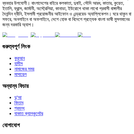
ব্যবহার উপযোগী। বাংলাদেশের বাইরে কলকাতা, দুবাই, সৌদি আরব, কাতার, কুয়েত,
ইতালি, ফ্রান্স, জার্মানী, অস্ট্রেলিয়া, কানাডা, ইউরোপে থাকা লাখো প্রবাসী বাঙ্গালীর
দৈনন্দিন দ্বীনি, ইসলামী প্রয়োজনীয় আইফোন ও এন্ড্রয়েড অ্যাপ্লিকেশন। ঘরে থাকুন বা
সফরে, অনলাইনে বা অফলাইনে, দেশে হোক বা বিদেশে প্রত্যেক বাংলা ভাষী মুসলমানের
জন্য দরকারি অ্যাপ।
গুরুত্বপূর্ণ লিংক
কুরআন
হাদীস
নামাজের সময়
মাসায়েল
অন্যান্য ফিচার
দু'আ
কিতাব
প্রবন্ধ
যাকাত ক্যালকুলেটর
যোগাযোগ