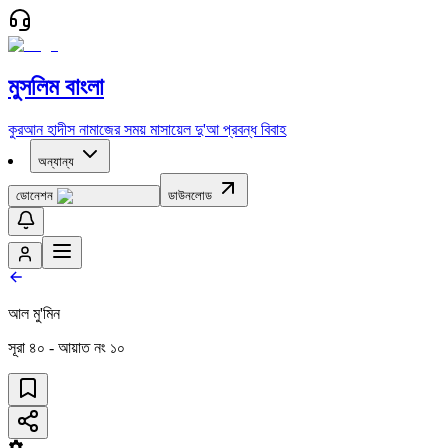
মুসলিম বাংলা
কুরআন
হাদীস
নামাজের সময়
মাসায়েল
দু'আ
প্রবন্ধ
বিবাহ
অন্যান্য
ডোনেশন
ডাউনলোড
আল মু'মিন
সূরা
৪০
- আয়াত নং
১০