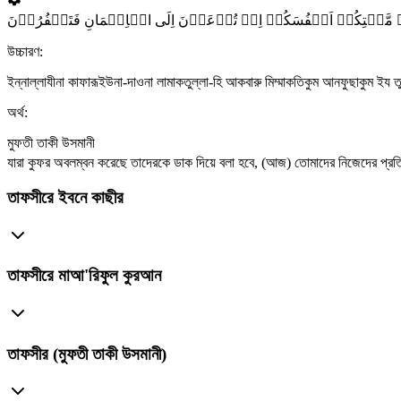
ُ مِنۡ مَّقۡتِکُمۡ اَنۡفُسَکُمۡ اِذۡ تُدۡعَوۡنَ اِلَی الۡاِیۡمَانِ فَتَکۡفُرُوۡنَ
উচ্চারণ:
ইন্নাল্লাযীনা কাফারূইউনা-দাওনা লামাকতুল্লা-হি আকবারু মিম্মাকতিকুম আনফুছাকুম ই
অর্থ:
মুফতী তাকী উসমানী
যারা কুফর অবলম্বন করেছে তাদেরকে ডাক দিয়ে বলা হবে, (আজ) তোমাদের নিজেদের প্রতি
তাফসীরে ইবনে কাছীর
তাফসীরে মাআ'রিফুল কুরআন
তাফসীর (মুফতী তাকী উসমানী)