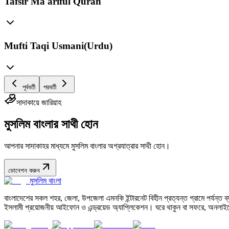
Tafsir Ma'ariful Quran
Mufti Taqi Usmani(Urdu)
পূর্ববর্তী
পরবর্তী
সাদাকায়ে জারিয়াহ
মুসলিম বাংলার সাথী হোন
আপনার সাদাকাহর মাধ্যমে মুসলিম বাংলার অগ্রযাত্রার সাথী হোন।
ডোনেশন করুন
মুসলিম বাংলা
বাংলাদেশের সকল শহর, জেলা, উপজেলা এমনকি ইন্টারনেট বিহীন প্রত্যন্ত গ্রামে পর্যন্ত ব্যব
ইসলামী প্রয়োজনীয় আইফোন ও এন্ড্রয়েড অ্যাপ্লিকেশন। ঘরে থাকুন বা সফরে, অনলাইন