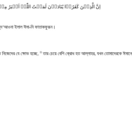
اِنَّ الَّذِیۡنَ کَفَرُوۡا یُنَادَوۡنَ لَمَقۡتُ اللّٰہِ اَکۡبَر
য তুদ‘আওনা ইলাল ঈমা-নি ফাতাকফুরূন।
৩
 নিজেদের যে ক্ষোভ হচ্ছে,
তার চেয়ে বেশি ক্রোধ হত আল্লাহর, যখন তোমাদেরকে ঈমানে