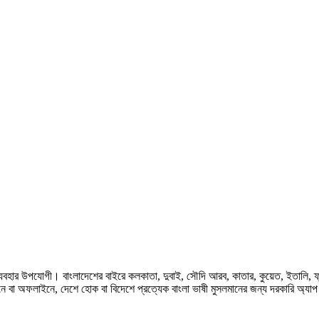
হার উপযোগী। বাংলাদেশের বাইরে কলকাতা, দুবাই, সৌদি আরব, কাতার, কুয়েত, ইতালি, ফ্রান্স, জ
ে বা অফলাইনে, দেশে হোক বা বিদেশে প্রত্যেক বাংলা ভাষী মুসলমানের জন্য দরকারি অ্যা