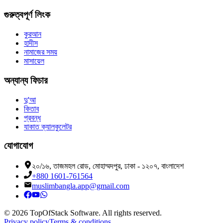
গুরুত্বপূর্ণ লিংক
কুরআন
হাদীস
নামাজের সময়
মাসায়েল
অন্যান্য ফিচার
দু'আ
কিতাব
প্রবন্ধ
যাকাত ক্যালকুলেটর
যোগাযোগ
২০/১৬, তাজমহল রোড, মোহাম্মদপুর, ঢাকা - ১২০৭, বাংলাদেশ
+880 1601-761564
muslimbangla.app@gmail.com
©
2026
TopOfStack Software. All rights reserved.
Privacy policy
Terms & conditions