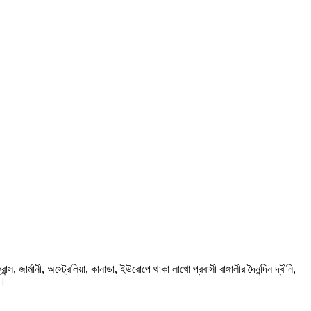
ার্মানী, অস্ট্রেলিয়া, কানাডা, ইউরোপে থাকা লাখো প্রবাসী বাঙ্গালীর দৈনন্দিন দ্বীনি,
প।