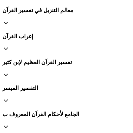
معالم التنزيل في تفسير القرآن
إعراب القرآن
تفسير القرآن العظيم لإبن كثير
التفسير الميسر
الجامع لأحكام القرآن المعروف ب