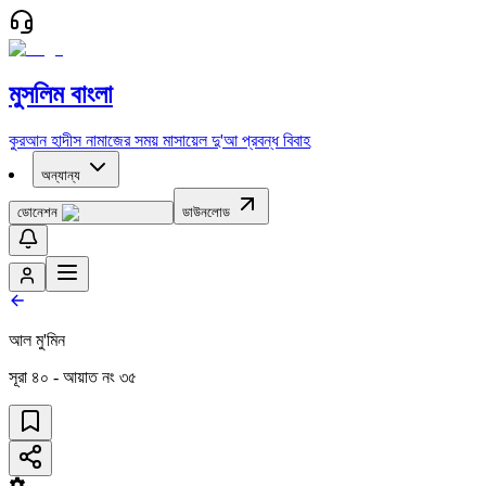
মুসলিম বাংলা
কুরআন
হাদীস
নামাজের সময়
মাসায়েল
দু'আ
প্রবন্ধ
বিবাহ
অন্যান্য
ডোনেশন
ডাউনলোড
আল মু'মিন
সূরা
৪০
- আয়াত নং
৩৫