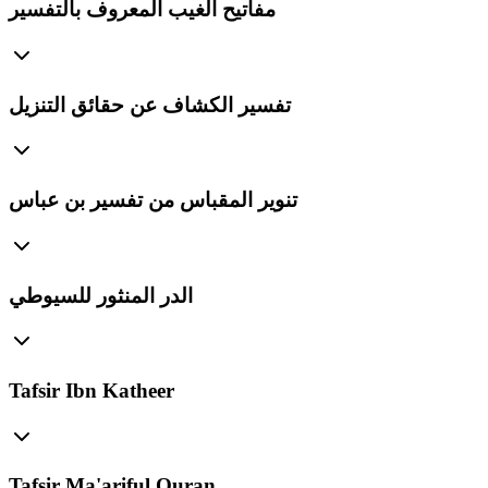
مفاتيح الغيب المعروف بالتفسير
تفسير الكشاف عن حقائق التنزيل
تنوير المقباس من تفسير بن عباس
الدر المنثور للسيوطي
Tafsir Ibn Katheer
Tafsir Ma'ariful Quran