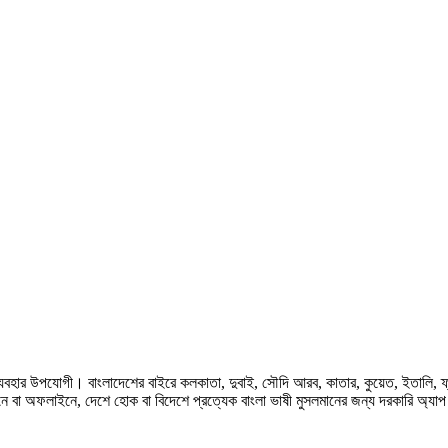
হার উপযোগী। বাংলাদেশের বাইরে কলকাতা, দুবাই, সৌদি আরব, কাতার, কুয়েত, ইতালি, ফ্রান্স, জ
ে বা অফলাইনে, দেশে হোক বা বিদেশে প্রত্যেক বাংলা ভাষী মুসলমানের জন্য দরকারি অ্যা