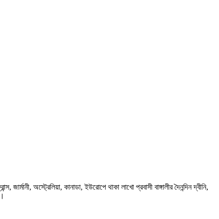
ার্মানী, অস্ট্রেলিয়া, কানাডা, ইউরোপে থাকা লাখো প্রবাসী বাঙ্গালীর দৈনন্দিন দ্বীনি,
প।