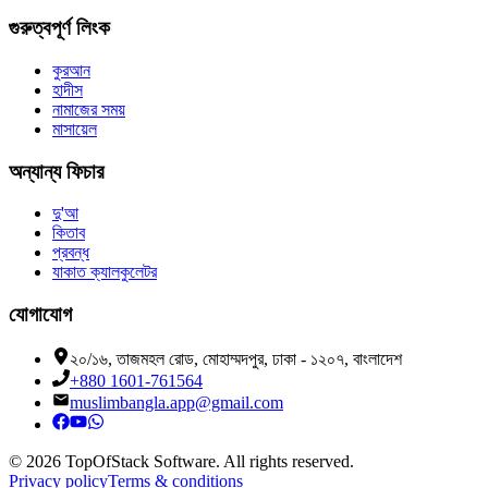
গুরুত্বপূর্ণ লিংক
কুরআন
হাদীস
নামাজের সময়
মাসায়েল
অন্যান্য ফিচার
দু'আ
কিতাব
প্রবন্ধ
যাকাত ক্যালকুলেটর
যোগাযোগ
২০/১৬, তাজমহল রোড, মোহাম্মদপুর, ঢাকা - ১২০৭, বাংলাদেশ
+880 1601-761564
muslimbangla.app@gmail.com
©
2026
TopOfStack Software. All rights reserved.
Privacy policy
Terms & conditions