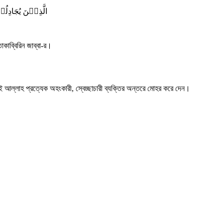
الَّذِیۡنَ یُجَادِلُ
াকাব্বিরিন জাব্বা-র।
 আল্লাহ প্রত্যেক অহংকারী, স্বেচ্ছাচারী ব্যক্তির অন্তরে মোহর করে দেন।