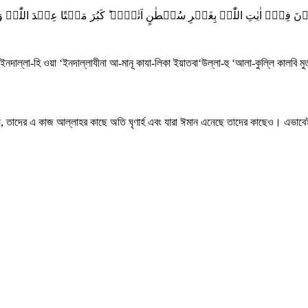
وۡنَ فِیۡۤ اٰیٰتِ اللّٰہِ بِغَیۡرِ سُلۡطٰنٍ اَتٰہُمۡ ؕ کَبُرَ مَقۡتًا عِنۡدَ اللّٰہِ وَعِنۡد
নদাল্লা-হি ওয়া ‘ইনদাল্লাযীনা আ-মানূ কাযা-লিকা ইয়াতবা‘উল্লা-হু ‘আলা-কুল্লি কালবি মুত
হয়, তাদের এ কাজ আল্লাহর কাছে অতি ঘৃণার্হ এবং যারা ঈমান এনেছে তাদের কাছেও। এভাবেই