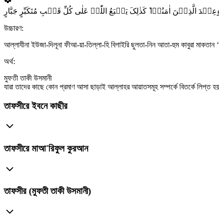
َ الَّذِیۡنَ اٰمَنُوۡا ؕ کَذٰلِکَ یَطۡبَعُ اللّٰہُ عَلٰی کُلِّ قَلۡبِ مُتَکَبِّرٍ جَبَّارٍ
উচ্চারণ:
আল্লাযীনা ইউজা-দিলূনা ফীআ-য়া-তিল্লা-হি বিগাইরি ছুলতা-নিন আতা-হুম কাবুরা মাকতান ‘ই
অর্থ:
মুফতী তাকী উসমানী
যারা তাদের কাছে কোন প্রমাণ আসা ছাড়াই আল্লাহর আয়াতসমূহ সম্পর্কে বিতর্কে লিপ্ত 
তাফসীরে ইবনে কাছীর
তাফসীরে মাআ'রিফুল কুরআন
তাফসীর (মুফতী তাকী উসমানী)