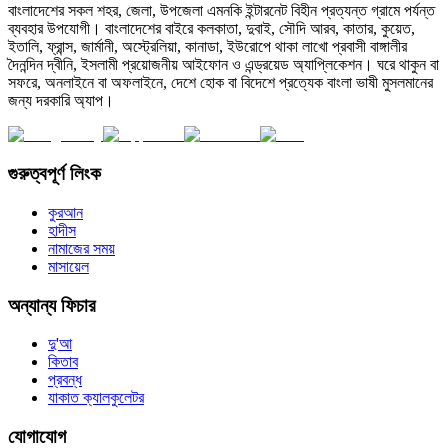
বাংলাদেশের সকল শহর, জেলা, উপজেলা এমনকি ইন্টারনেট বিহীন প্রত্যন্ত গ্রামে পর্যন্ত
ব্যবহার উপযোগী। বাংলাদেশের বাইরে কলকাতা, দুবাই, সৌদি আরব, কাতার, কুয়েত,
ইতালি, ফ্রান্স, জার্মানী, অস্ট্রেলিয়া, কানাডা, ইউরোপে থাকা লাখো প্রবাসী বাঙ্গালীর
দৈনন্দিন দ্বীনি, ইসলামী প্রয়োজনীয় আইফোন ও এন্ড্রয়েড অ্যাপ্লিকেশন। ঘরে থাকুন বা
সফরে, অনলাইনে বা অফলাইনে, দেশে হোক বা বিদেশে প্রত্যেক বাংলা ভাষী মুসলমানের
জন্য দরকারি অ্যাপ।
গুরুত্বপূর্ণ লিংক
কুরআন
হাদীস
নামাজের সময়
মাসায়েল
অন্যান্য ফিচার
দু'আ
কিতাব
প্রবন্ধ
যাকাত ক্যালকুলেটর
যোগাযোগ