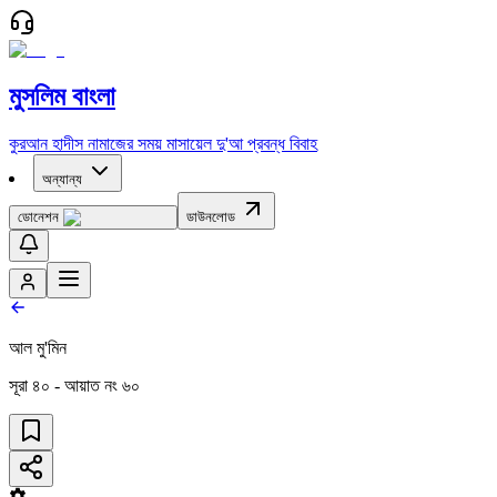
মুসলিম বাংলা
কুরআন
হাদীস
নামাজের সময়
মাসায়েল
দু'আ
প্রবন্ধ
বিবাহ
অন্যান্য
ডোনেশন
ডাউনলোড
আল মু'মিন
সূরা
৪০
- আয়াত নং
৬০