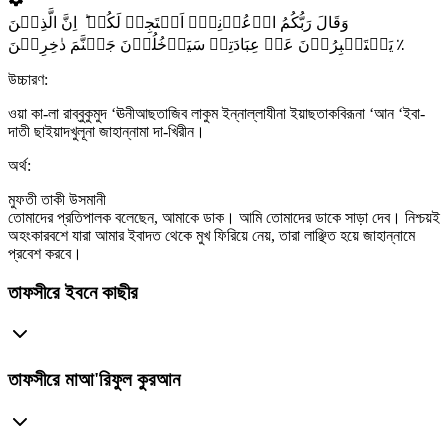
وَقَالَ رَبُّکُمُ ادۡعُوۡنِیۡۤ اَسۡتَجِبۡ لَکُمۡ ؕ اِنَّ الَّذِیۡنَ
یَسۡتَکۡبِرُوۡنَ عَنۡ عِبَادَتِیۡ سَیَدۡخُلُوۡنَ جَہَنَّمَ دٰخِرِیۡنَ ٪
উচ্চারণ:
ওয়া কা-লা রাব্বুকুমুদ ‘ঊনীআছতাজিব লাকুম ইন্নাল্লাযীনা ইয়াছতাকবিরূনা ‘আন ‘ইবা-
দাতী ছাইয়াদখুলূনা জাহান্নামা দা-খিরীন।
অর্থ:
মুফতী তাকী উসমানী
তোমাদের প্রতিপালক বলেছেন, আমাকে ডাক। আমি তোমাদের ডাকে সাড়া দেব। নিশ্চয়ই
অহংকারবশে যারা আমার ইবাদত থেকে মুখ ফিরিয়ে নেয়, তারা লাঞ্ছিত হয়ে জাহান্নামে
প্রবেশ করবে।
তাফসীরে ইবনে কাছীর
তাফসীরে মাআ'রিফুল কুরআন