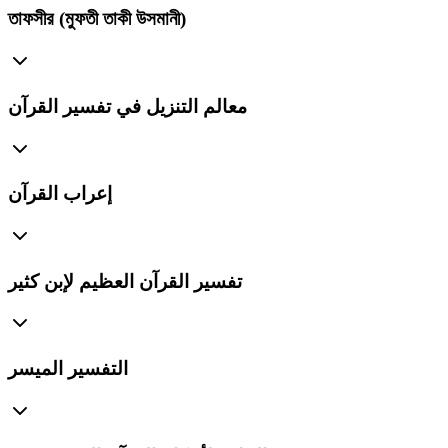
তাফসীর (মুফতী তাকী উসমানী)
معالم التنزيل في تفسير القرآن
إعراب القرآن
تفسير القرآن العظيم لإبن كثير
التفسير الميسر