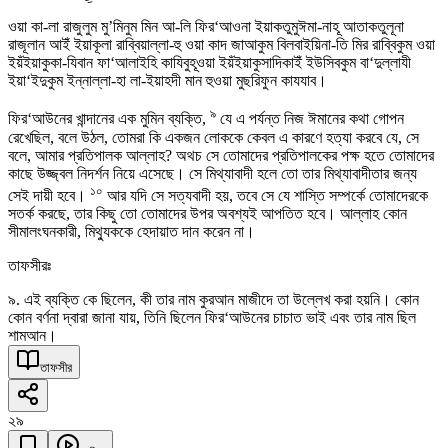
ওয়া কা-লা রাজুলুম মু’মিনুম মিন আ-লি ফির‘আওনা ইয়াকতুমুঈমা-নাহূ আতাকতুলূনা
রাজূলান আইঁ ইয়াকূলা রাব্বিয়াল্লা-হু ওয়া কাদ জাআকুম বিলবাইয়িনা-তি মির রাব্বিকুম ওয়া
ইয়ঁইয়াকুকা-যিবান ফা‘আলাইহি কাযিবুহূওয়া ইয়ঁইয়াকুসাদিকাইঁ ইউসিবকুম বা‘দুল্লাযী
ইয়া‘ইদুকুম ইন্নাল্লা-হা লা-ইয়াহদী মান হুওয়া মুছরিফুন কাযযাব।
৯
ফির‘আউনের খান্দানের এক মুমিন ব্যক্তি,
যে এ পর্যন্ত নিজ ঈমানের কথা গোপন
রেখেছিল, বলে উঠল, তোমরা কি একজন লোককে কেবল এ কারণে হত্যা করবে যে, সে
বলে, আমার প্রতিপালক আল্লাহ? অথচ সে তোমাদের প্রতিপালকের পক্ষ হতে তোমাদের
কাছে উজ্জ্বল নিদর্শন নিয়ে এসেছে। সে মিথ্যাবাদী হলে তো তার মিথ্যাবাদীতার জন্য
১০
সেই দায়ী হবে।
আর যদি সে সত্যবাদী হয়, তবে সে যে শাস্তি সম্পর্কে তোমাদেরকে
সতর্ক করছে, তার কিছু তো তোমাদের উপর অবশ্যই আপতিত হবে। আল্লাহ কোন
সীমালংঘনকারী, মিথ্যুককে হেদায়াত দান করেন না।
তাফসীরঃ
৯. এই ব্যক্তি কে ছিলেন, কী তার নাম কুরআন মাজীদে তা উল্লেখ করা হয়নি। কোন
কোন বর্ণনা দ্বারা জানা যায়, তিনি ছিলেন ফির‘আউনের চাচাত ভাই এবং তার নাম ছিল
শামআন।
তাফসীর
২৯