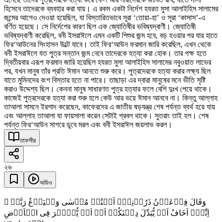
হিসেবে তাদেরকে ব্যবহার করা যায়। এ রকম একটা নির্দেশ হযরত মুসা আলাইহিস সালামের
জন্মের আগেও দেওয়া হয়েছিল, যা বিস্তারিতভাবে সূরা ‘তোয়া-হা’ ও সূরা ‘কাসাস’-এ
বর্ণিত হয়েছে। সে নির্দেশের কারণ ছিল এক জ্যোতিষীর ভবিষ্যদ্বাণী। জ্যোতিষী
ভবিষ্যদ্বাণী করেছিল, বনী ইসরাঈলে এমন একটি শিশুর জন্ম হবে, বড় হওয়ার পর যার হাতে
ফির‘আউনের সিংহাসন উল্টে যাবে। তাই ফির‘আউন ফরমান জারি করেছিল, এখন থেকে
বনী ইসরাঈলে যত পুত্র সন্তান জন্ম নেবে তাদেরকে হত্যা করা হোক। তার পক্ষ হতে
দ্বিতীয়বার এরূপ ফরমান জারি হয়েছিল হযরত মুসা আলাইহিস সালামের নবুওয়াত লাভের
পর, যখন মানুষ তাঁর প্রতি ঈমান আনতে শুরু করে। পুত্রদেরকে হত্যা করার লক্ষ্য ছিল
যাতে মুমিনদের বংশ বিস্তার হতে না পারে। তাছাড়া এর দ্বারা মানুষের মনে ভীতি সৃষ্টি
করাও উদ্দেশ্য ছিল। কেননা মানুষ সাধারণত পুত্র হত্যার ফলে বেশি দুঃখ পেয়ে থাকে।
কাজেই পুত্রদেরকে হত্যা করা শুরু হলে কেউ আর ভয়ে ঈমান আনবে না। কিন্তু আল্লাহ
তাআলা সামনে ইরশাদ করেছেন, কাফেরদের এ জাতীয় ষড়যন্ত্র শেষ পর্যন্ত ব্যর্থ হয়ে যায়
এবং আল্লাহ তাআলা যা ফায়সালা করেন সেটাই প্রবল থাকে। সুতরাং তাই হল। শেষ
পর্যন্ত ফির‘আউন সাগরে ডুবে মরল এবং বনী ইসরাঈল জয়লাভ করল।
তাফসীর
২৬
অডিও
وَقَالَ فِرۡعَوۡنُ ذَرُوۡنِیۡۤ اَقۡتُلۡ مُوۡسٰی وَلۡیَدۡعُ رَبَّہٗ ۚ
اِنِّیۡۤ اَخَافُ اَنۡ یُّبَدِّلَ دِیۡنَکُمۡ اَوۡ اَنۡ یُّظۡہِرَ فِی الۡاَرۡضِ