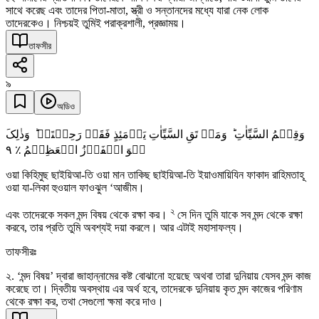
সাথে করেছ এবং তাদের পিতা-মাতা, স্ত্রী ও সন্তানদের মধ্যে যারা নেক লোক
তাদেরকেও। নিশ্চয়ই তুমিই পরাক্রশালী, প্রজ্ঞাময়।
তাফসীর
৯
অডিও
وَقِہِمُ السَّیِّاٰتِ ؕ وَمَنۡ تَقِ السَّیِّاٰتِ یَوۡمَئِذٍ فَقَدۡ رَحِمۡتَہٗ ؕ وَذٰلِکَ
٩
ہُوَ الۡفَوۡزُ الۡعَظِیۡمُ ٪
ওয়া কিহিমুছ ছাইয়িআ-তি ওয়া মান তাকিছ ছাইয়িআ-তি ইয়াওমায়িযিন ফাকাদ রাহিমতাহূ
ওয়া যা-লিকা হুওয়াল ফাওঝুল ‘আজীম।
২
এবং তাদেরকে সকল মন্দ বিষয় থেকে রক্ষা কর।
সে দিন তুমি যাকে সব মন্দ থেকে রক্ষা
করবে, তার প্রতি তুমি অবশ্যই দয়া করলে। আর এটাই মহাসাফল্য।
তাফসীরঃ
২. ‘মন্দ বিষয়’ দ্বারা জাহান্নামের কষ্ট বোঝানো হয়েছে অথবা তারা দুনিয়ায় যেসব মন্দ কাজ
করেছে তা। দ্বিতীয় অবস্থায় এর অর্থ হবে, তাদেরকে দুনিয়ায় কৃত মন্দ কাজের পরিণাম
থেকে রক্ষা কর, তথা সেগুলো ক্ষমা করে দাও।