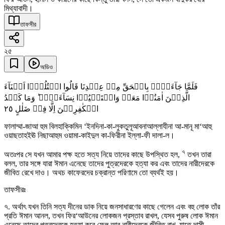
মিথ্যাবাদী।
তাফসীর
২৫
অডিও
فَلَمَّا جَآءَہُمۡ بِالۡحَقِّ مِنۡ عِنۡدِنَا قَالُوا اقۡتُلُوۡۤا اَبۡنَآءَ
الَّذِیۡنَ اٰمَنُوۡا مَعَہٗ وَاسۡتَحۡیُوۡا نِسَآءَہُمۡ ؕ وَمَا کَیۡدُ
٢٥
الۡکٰفِرِیۡنَ اِلَّا فِیۡ ضَلٰلٍ
ফালাম্মা-জাআ হুম বিলহাক্কিমিন ‘ইনদিনা-কা-লুকতুলূআবনাআল্লাযীনা আ-মানূ মা‘আহু
ওয়াছতাহইঊ নিছাআহুম ওয়ামা-কাইদুল কা-ফিরীনা ইল্লা-ফী দালা-ল।
৭
অতঃপর সে যখন আমার পক্ষ হতে সত্য নিয়ে তাদের কাছে উপস্থিত হল,
তখন তারা
বলল, তার সঙ্গে যারা ঈমান এনেছে তাদের পুত্রদেরকে হত্যা কর এবং তাদের নারীদেরকে
জীবিত রেখে দাও। অথচ কাফেরদের চক্রান্ত পরিণামে তো ব্যর্থই হয়।
তাফসীরঃ
৭. অর্থাৎ যখন তিনি সত্য দীনের ডাক নিয়ে জনসাধারণের কাছে গেলেন এবং বহু লোক তাঁর
প্রতি ঈমান আনল, তখন ফির‘আউনের লোকজন প্রস্তাব রাখল, যেসব পুরুষ লোক ঈমান
এনেছে তাদের পুত্রদেরকে হত্যা করে ফেল আর নারীদেরকে জীবিত রাখ, যাতে দাসী