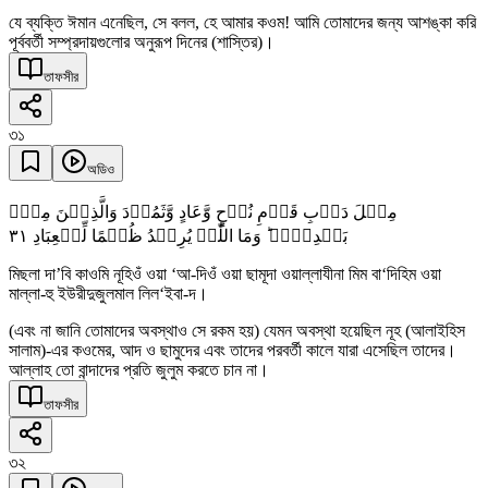
যে ব্যক্তি ঈমান এনেছিল, সে বলল, হে আমার কওম! আমি তোমাদের জন্য আশঙ্কা করি
পূর্ববর্তী সম্প্রদায়গুলোর অনুরূপ দিনের (শাস্তির)।
তাফসীর
৩১
অডিও
مِثۡلَ دَاۡبِ قَوۡمِ نُوۡحٍ وَّعَادٍ وَّثَمُوۡدَ وَالَّذِیۡنَ مِنۡۢ
٣١
بَعۡدِہِمۡ ؕ وَمَا اللّٰہُ یُرِیۡدُ ظُلۡمًا لِّلۡعِبَادِ
মিছলা দা’বি কাওমি নূহিওঁ ওয়া ‘আ-দিওঁ ওয়া ছামূদা ওয়াল্লাযীনা মিম বা‘দিহিম ওয়া
মাল্লা-হু ইউরীদুজুলমাল লিল‘ইবা-দ।
(এবং না জানি তোমাদের অবস্থাও সে রকম হয়) যেমন অবস্থা হয়েছিল নূহ (আলাইহিস
সালাম)-এর কওমের, আদ ও ছামুদের এবং তাদের পরবর্তী কালে যারা এসেছিল তাদের।
আল্লাহ তো বান্দাদের প্রতি জুলুম করতে চান না।
তাফসীর
৩২