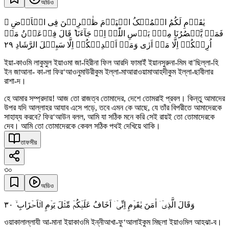
অডিও
یٰقَوۡمِ لَکُمُ الۡمُلۡکُ الۡیَوۡمَ ظٰہِرِیۡنَ فِی الۡاَرۡضِ ۫
فَمَنۡ یَّنۡصُرُنَا مِنۡۢ بَاۡسِ اللّٰہِ اِنۡ جَآءَنَا ؕ قَالَ فِرۡعَوۡنُ مَاۤ
٢٩
اُرِیۡکُمۡ اِلَّا مَاۤ اَرٰی وَمَاۤ اَہۡدِیۡکُمۡ اِلَّا سَبِیۡلَ الرَّشَادِ
ইয়া-কাওমি লাকুমুল ইয়াওমা জা-হিরীনা ফিল আরদি ফামাইঁ ইয়ানসুরুনা-মিম বা’ছিল্লা-হি
ইন জাআনা- কা-লা ফির‘আওনুমাউরীকুম ইল্লা-মাআরাওয়ামাআহদীকুম ইল্লা-ছাবীলার
রাশা-দ।
হে আমার সম্প্রদায়! আজ তো রাজত্ব তোমাদের, দেশে তোমরাই প্রবল। কিন্তু আমাদের
উপর যদি আল্লাহর আযাব এসে পড়ে, তবে এমন কে আছে, যে তাঁর বিপরীতে আমাদেরকে
সাহায্য করবে? ফির‘আউন বলল, আমি যা সঠিক মনে করি সেই রায়ই তো তোমাদেরকে
দেব। আমি তো তোমাদেরকে কেবল সঠিক পথই দেখিয়ে থাকি।
তাফসীর
৩০
অডিও
٣۰
وَقَالَ الَّذِیۡۤ اٰمَنَ یٰقَوۡمِ اِنِّیۡۤ اَخَافُ عَلَیۡکُمۡ مِّثۡلَ یَوۡمِ الۡاَحۡزَابِ ۙ
ওয়াকালাল্লাযী আ-মানা ইয়াকাওমি ইন্নীআখা-ফু‘আলাইকুম মিছলা ইয়াওমিল আহঝা-ব।