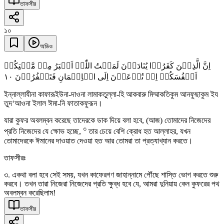
তাফসীর
১০
অডিও
اِنَّ الَّذِیۡنَ کَفَرُوۡا یُنَادَوۡنَ لَمَقۡتُ اللّٰہِ اَکۡبَرُ مِنۡ مَّقۡتِکُمۡ
١۰
اَنۡفُسَکُمۡ اِذۡ تُدۡعَوۡنَ اِلَی الۡاِیۡمَانِ فَتَکۡفُرُوۡنَ
ইন্নাল্লাযীনা কাফারূইউনা-দাওনা লামাকতুল্লা-হি আকবারু মিম্মাকতিকুম আনফুছাকুম ইয
তুদ‘আওনা ইলাল ঈমা-নি ফাতাকফুরূন।
যারা কুফর অবলম্বন করেছে তাদেরকে ডাক দিয়ে বলা হবে, (আজ) তোমাদের নিজেদের
৩
প্রতি নিজেদের যে ক্ষোভ হচ্ছে,
তার চেয়ে বেশি ক্রোধ হত আল্লাহর, যখন
তোমাদেরকে ঈমানের দাওয়াত দেওয়া হত আর তোমরা তা প্রত্যাখ্যান করতে।
তাফসীরঃ
৩. একথা বলা হবে সেই সময়, যখন কাফেরগণ জাহান্নামে পৌঁছে শাস্তি ভোগ করতে শুরু
করবে। তখন তারা নিজেরা নিজেদের প্রতি ক্ষুব্ধ হবে যে, আমরা দুনিয়ায় কেন কুফরের পথ
অবলম্বন করেছিলাম!
তাফসীর