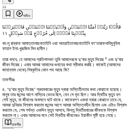
১১
অডিও
قَالُوۡا رَبَّنَاۤ اَمَتَّنَا اثۡنَتَیۡنِ وَاَحۡیَیۡتَنَا اثۡنَتَیۡنِ فَاعۡتَرَفۡنَا
١١
بِذُنُوۡبِنَا فَہَلۡ اِلٰی خُرُوۡجٍ مِّنۡ سَبِیۡلٍ
কা-লূ রাব্বানা আমাত্তানাছনাতাইনি ওয়া আহয়াইতানাছনাতাইনি ফা‘তারাফনাবিযুনূবিনা
ফাহাল ইলা-খুরূজিম মিন ছাবীল।
৪
তারা বলবে, হে আমাদের প্রতিপালক! তুমি আমাদেরকে দু’বার মৃত্যু দিয়েছ
এবং দু’বার
জীবন দিয়েছ। এবার আমরা আমাদের গুনাহের কথা স্বীকার করছি। কাজেই (আমাদের
জাহান্নাম থেকে) নিষ্কৃতির কোন পথ আছে কি?
তাফসীরঃ
৪. ‘দু’বার মৃত্যু দিয়েছ’ প্রথমবারের মৃত্যু দ্বারা অস্তিহীনতার কথা বোঝানো হয়েছে।
মানুষ তার জন্মের আগে নাস্তির ভেতর ছিল, যেন সে মৃত ছিল। আর দ্বিতীয় মৃত্যু হল
সেই মৃত্যু, যা জীবনের অবসানে ঘটে থাকে। কাফেরগণ একথা দ্বারা বোঝাতে চাবে যে,
আমরা দুনিয়ায় বিশ্বাস করতাম জন্মের আগে আমরা অস্তিত্বহীন ছিলাম এবং এটাও বিশ্বাস
করতাম যে, শেষ পর্যন্ত একদিন মৃত্যু আসবে, কিন্তু দ্বিতীয়বারের জীবনকে বিশ্বাস
করতাম না। এবার আমাদের মনে সেই দ্বিতীয় জীবনেরও ইয়াকীন সৃষ্টি হয়ে গেছে।
তাফসীর