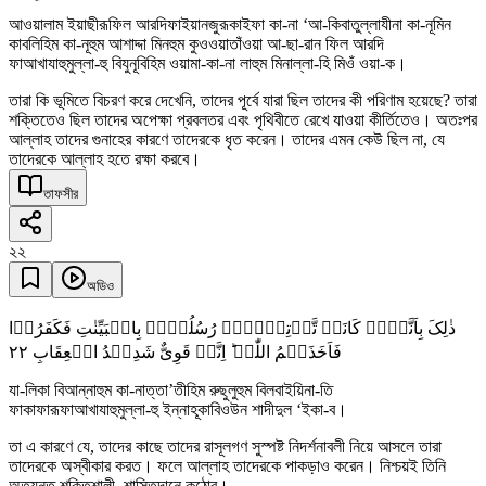
আওয়ালাম ইয়াছীরূফিল আরদিফাইয়ানজুরূকাইফা কা-না ‘আ-কিবাতুল্লাযীনা কা-নূমিন
কাবলিহিম কা-নূহুম আশাদ্দা মিনহুম কুওওয়াতাঁওয়া আ-ছা-রান ফিল আরদি
ফাআখাযাহুমুল্লা-হু বিযুনূবিহিম ওয়ামা-কা-না লাহুম মিনাল্লা-হি মিওঁ ওয়া-ক।
তারা কি ভূমিতে বিচরণ করে দেখেনি, তাদের পূর্বে যারা ছিল তাদের কী পরিণাম হয়েছে? তারা
শক্তিতেও ছিল তাদের অপেক্ষা প্রবলতর এবং পৃথিবীতে রেখে যাওয়া কীর্তিতেও। অতঃপর
আল্লাহ তাদের গুনাহের কারণে তাদেরকে ধৃত করেন। তাদের এমন কেউ ছিল না, যে
তাদেরকে আল্লাহ হতে রক্ষা করবে।
তাফসীর
২২
অডিও
ذٰلِکَ بِاَنَّہُمۡ کَانَتۡ تَّاۡتِیۡہِمۡ رُسُلُہُمۡ بِالۡبَیِّنٰتِ فَکَفَرُوۡا
٢٢
فَاَخَذَہُمُ اللّٰہُ ؕ اِنَّہٗ قَوِیٌّ شَدِیۡدُ الۡعِقَابِ
যা-লিকা বিআন্নাহুম কা-নাত্তা’তীহিম রুছুলুহুম বিলবাইয়িনা-তি
ফাকাফারূফাআখাযাহুমুল্লা-হু ইন্নাহূকাবিওউন শাদীদুল ‘ইকা-ব।
তা এ কারণে যে, তাদের কাছে তাদের রাসূলগণ সুস্পষ্ট নিদর্শনাবলী নিয়ে আসলে তারা
তাদেরকে অস্বীকার করত। ফলে আল্লাহ তাদেরকে পাকড়াও করেন। নিশ্চয়ই তিনি
অত্যন্ত শক্তিশালী, শাস্তিদানে কঠোর।