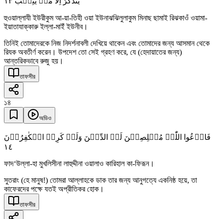
١٣
یَتَذَکَّرُ اِلَّا مَنۡ یُّنِیۡبُ
হুওয়াল্লাযী ইউরীকুম আ-য়া-তিহী ওয়া ইউনাঝঝিলুলাকুম মিনাছ ছামাই রিঝকাওঁ ওয়ামা-
ইয়াতাযাক্কারু ইল্লা-মাইঁ ইউনীব।
তিনিই তোমাদেরকে নিজ নিদর্শনাবলী দেখিয়ে থাকেন এবং তোমাদের জন্য আসমান থেকে
রিযক অবতীর্ণ করেন। উপদেশ তো সেই গ্রহণ করে, যে (হেদায়াতের জন্য)
আন্তরিকভাবে রুজু হয়।
তাফসীর
১৪
অডিও
فَادۡعُوا اللّٰہَ مُخۡلِصِیۡنَ لَہُ الدِّیۡنَ وَلَوۡ کَرِہَ الۡکٰفِرُوۡنَ
١٤
ফাদ‘উল্লা-হা মুখলিসীনা লাহুদ্দীনা ওয়ালাও কারিহাল কা-ফিরূন।
সুতরাং (হে মানুষ!) তোমরা আল্লাহকে ডাক তার জন্য আনুগত্যে একনিষ্ঠ হয়ে, তা
কাফেরদের পক্ষে যতই অপ্রীতিকর হোক।
তাফসীর