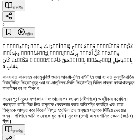
তাফসীর
৫
অডিও
کَذَّبَتۡ قَبۡلَہُمۡ قَوۡمُ نُوۡحٍ وَّالۡاَحۡزَابُ مِنۡۢ بَعۡدِہِمۡ ۪
وَہَمَّتۡ کُلُّ اُمَّۃٍۭ بِرَسُوۡلِہِمۡ لِیَاۡخُذُوۡہُ وَجٰدَلُوۡا
بِالۡبَاطِلِ لِیُدۡحِضُوۡا بِہِ الۡحَقَّ فَاَخَذۡتُہُمۡ ۟ فَکَیۡفَ کَانَ
٥
عِقَابِ
কাযযাবাত কাবলাহুম কাওমুনূহিওঁ ওয়াল আহঝা-বুমিম বা‘দিহিম ওয়া হাম্মাত কুল্লুউম্মাতিম
বিরাছূলিহিম লিইয়া’খুযূহু ওয়া জা-দালূবিলবা-তিলি লিইউদহিদূ বিহিল হাক্কা ফাআখাযতুহুম
ফাকাইফা কা-না ‘ইকা-ব।
তাদের পূর্বে নূহের সম্প্রদায় এবং তাদের পর বহু দল (নবীগণকে) অস্বীকার করেছিল।
প্রত্যেক জাতি নিজ নিজ রাসূলকে গ্রেফতার করার অভিসন্ধি করেছিল এবং তারা
মিথ্যাকে আশ্রয় করে বিতর্কে লিপ্ত হয়েছিল তার মাধ্যমে সত্যকে মিটিয়ে দেওয়ার
জন্য। পরিণামে আমি তাদেরকে ধৃত করি। সুতরাং (দেখ) আমার শাস্তি কেমন (কঠোর)
ছিল।
তাফসীর