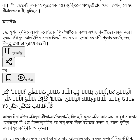
১৩
না।
এভাবেই আল্লাহ প্রত্যেক এমন ব্যক্তিকে পথভ্রষ্টতায় ফেলে রাখেন, যে হয়
সীমালংঘনকারী, সন্দিহান।
তাফসীরঃ
১২. মুমিন ব্যক্তি একথা বলেছিলেন ফির‘আউনের কওম অর্থাৎ কিবতীদের লক্ষ্য করে।
হযরত ইউসুফ আলাইহিস সালাম কিবতীদের মধ্যে হেদায়াতের বাণী প্রচার করেছিলেন,
কিন্তু তারা তা গ্রাহ্য করেনি।
তাফসীর
৩৫
অডিও
الَّذِیۡنَ یُجَادِلُوۡنَ فِیۡۤ اٰیٰتِ اللّٰہِ بِغَیۡرِ سُلۡطٰنٍ اَتٰہُمۡ ؕ کَبُرَ
مَقۡتًا عِنۡدَ اللّٰہِ وَعِنۡدَ الَّذِیۡنَ اٰمَنُوۡا ؕ کَذٰلِکَ یَطۡبَعُ اللّٰہُ عَلٰی
٣٥
کُلِّ قَلۡبِ مُتَکَبِّرٍ جَبَّارٍ
আল্লাযীনা ইউজা-দিলূনা ফীআ-য়া-তিল্লা-হি বিগাইরি ছুলতা-নিন আতা-হুম কাবুরা মাকতান
‘ইনদাল্লা-হি ওয়া ‘ইনদাল্লাযীনা আ-মানূ কাযা-লিকা ইয়াতবা‘উল্লা-হু ‘আলা-কুল্লি
কালবি মুতাকাব্বিরিন জাব্বা-র।
যারা তাদের কাছে কোন প্রমাণ আসা ছাড়াই আল্লাহর আয়াতসমূহ সম্পর্কে বিতর্কে লিপ্ত