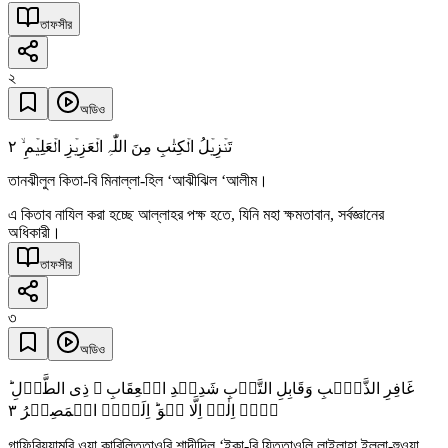
তাফসীর
২
অডিও
٢
تَنۡزِیۡلُ الۡکِتٰبِ مِنَ اللّٰہِ الۡعَزِیۡزِ الۡعَلِیۡمِ ۙ
তানঝীলুল কিতা-বি মিনাল্লা-হিল ‘আঝীঝিল ‘আলীম।
এ কিতাব নাযিল করা হচ্ছে আল্লাহর পক্ষ হতে, যিনি মহা ক্ষমতাবান, সর্বজ্ঞানের
অধিকারী।
তাফসীর
৩
অডিও
غَافِرِ الذَّنۡۢبِ وَقَابِلِ التَّوۡبِ شَدِیۡدِ الۡعِقَابِ ۙ ذِی الطَّوۡلِ ؕ
٣
لَاۤ اِلٰہَ اِلَّا ہُوَ ؕ اِلَیۡہِ الۡمَصِیۡرُ
গাফিরিযযামবি ওয়া কাবিলিততাওবি শাদীদিল ‘ইকা-বি যিততাওলি লাইলাহা ইল্লা-হুওয়া,