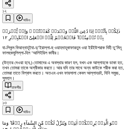
১২
অডিও
ذٰلِکُمۡ بِاَنَّہٗۤ اِذَا دُعِیَ اللّٰہُ وَحۡدَہٗ کَفَرۡتُمۡ ۚ وَاِنۡ یُّشۡرَکۡ
١٢
بِہٖ تُؤۡمِنُوۡا ؕ فَالۡحُکۡمُ لِلّٰہِ الۡعَلِیِّ الۡکَبِیۡرِ
যা-লিকুম বিআন্নাহূইযা-দু‘ইয়াল্লা-হু ওয়াহদাহূকাফারতুম ওয়া ইয়ঁইউশরাক বিহী তু’মিনূ
ফালহুকমুলিল্লা-হিল ‘আলিইয়িল কাবীর।
(উত্তর দেওয়া হবে,) তোমাদের এ অবস্থার কারণ হল, যখন এক আল্লাহকে ডাকা হত,
তখন তোমরা তাকে অস্বীকার করতে। আর যদি তার সাথে অন্য কাউকে শরীক করা হত,
তোমরা তাতে বিশ্বাস করতে। অতএব এখন ফায়সালা কেবল আল্লাহরই, যিনি সমুচ্চ,
সুমহান।
তাফসীর
১৩
অডিও
ہُوَ الَّذِیۡ یُرِیۡکُمۡ اٰیٰتِہٖ وَیُنَزِّلُ لَکُمۡ مِّنَ السَّمَآءِ رِزۡقًا ؕ وَمَا