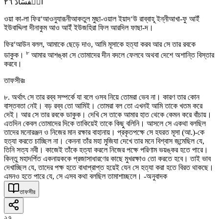
٢٦
الۡفَسَادَ
ওয়া কা-লা ফির‘আওনুযারূনীআকতুল মুছা-ওয়াল ইয়াদ‘উ রাব্বাহূ ইন্নীআখা-ফু আইঁ
ইউবাদ্দিলা দীনাকুম আও আইঁ ইউজহিরা ফিল আরদিল ফাছা-দ।
ফির‘আউন বলল, আমাকে ছেড়ে দাও, আমি মূসাকে হত্যা করব আর সে তার রবকে
৮
ডাকুক।
আমার আশঙ্কা সে তোমাদের দীন বদলে ফেলবে অথবা দেশে অশান্তি বিস্তার
করবে।
তাফসীরঃ
৮. অর্থাৎ সে তার রব্ব সম্পর্কে যা বলে ওসব নিয়ে তোমরা ভেব না। কারণ তার কোন
বাস্তবতা নেই। বড় রব্ব তো আমিই। তোমরা বল তো এখনই আমি তাকে খতম করে
দেই। আর সে তার রবকে ডাকুক। দেখি সে তাকে আমার হাত থেকে কেমন করে বাঁচায়।
এতদিন কেবল তোমাদের দিকে তাকিয়েই তাকে কিছু বলিনি। আসলে সে একথা বলছিল
তাদের মনোরঞ্জন ও নিজের মান রক্ষার বাহানায়। প্রকৃতপক্ষে সে হযরত মূসা (আ.)-কে
হত্যা করতে চাচ্ছিল না। কেননা তাঁর মহা মুজিযা দেখে তার মনে বিশ্বাস জন্মেছিল যে,
তিনি সত্য নবী। কাজেই তাঁকে হত্যা করলে নিজের পক্ষে পরিণাম ভয়ঙ্কর হতে পারে।
কিন্তু মহাদর্পিত একনায়ককে প্রজাসাধারণের কাছে মুখরক্ষাও তো করতে হবে। তাই ভাব
দেখাচ্ছিল যে, তাদের পক্ষ হতে বাধাপ্রাপ্ত হয়েই যেন সে হত্যা করা হতে বিরত থাকছে।
এমনও হতে পারে যে, সে এসব কথা বলছিল তামাশাচ্ছলে। -অনুবাদক
তাফসীর
২৭