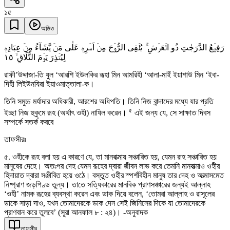
১৫
অডিও
رَفِیۡعُ الدَّرَجٰتِ ذُو الۡعَرۡشِ ۚ یُلۡقِی الرُّوۡحَ مِنۡ اَمۡرِہٖ عَلٰی مَنۡ یَّشَآءُ مِنۡ عِبَادِہٖ
١٥
لِیُنۡذِرَ یَوۡمَ التَّلَاقِ ۙ
রাফী’উদ্দাজা-তি যুল ‘আরশি ইউলকির রূহা মিন আমরিহী ‘আলা-মাইঁ ইয়াশাউ মিন ‘ইবা-
দিহী লিইউনযিরা ইয়াওমাত্তালা-ক।
তিনি সমুচ্চ মর্যাদার অধিকারী, আরশের অধিপতি। তিনি নিজ বান্দাদের মধ্যে যার প্রতি
৫
ইচ্ছা নিজ হুকুমে রূহ (অর্থাৎ ওহী) নাযিল করেন।
এই জন্য যে, সে সাক্ষাত দিবস
সম্পর্কে সতর্ক করবে
তাফসীরঃ
৫. ওহীকে রূহ বলা হয় এ কারণে যে, তা মানবাত্মায় সঞ্চারিত হয়, যেমন রূহ সঞ্চারিত হয়
মানুষের দেহে। অতঃপর দেহ যেমন রূহের দ্বারা জীবন লাভ করে তেমনি মানবাত্মাও ওহীর
হিদায়াত দ্বারা সঞ্জীবিত হয়ে ওঠে। বস্তুত ওহীর স্পর্শবিহীন মানুষ তার দেহ ও আত্মাসমেত
নিষ্প্রাণ জড়পিণ্ড তুল্য। তাতে সত্যিকারের মানবিক প্রাণসঞ্চারের জন্যই আল্লাহ
‘ওহী’ নামক রূহের ব্যবস্থা করেন এবং ডাক দিয়ে বলেন, ‘তোমরা আল্লাহ ও রাসূলের
ডাকে সাড়া দাও, যখন তোমাদেরকে ডাক দেন সেই জিনিসের দিকে যা তোমাদেরকে
প্রাণবান করে তুলবে’ (সূরা আনফাল ৮ : ২৪)। -অনুবাদক
তাফসীর