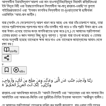
আল্লাযীনা ইয়াহমিলূনাল‘আরশা ওয়া মান হাওলাহূইউছাব্বিহূনা বিহামদি রাব্বিহিমওয়া
ইউ’মিনূনা বিহী ওয়া ইয়াছতাগফিরূনা লিল্লাযীনা আ-মানূ রাব্বানা-ওয়াছি‘তা কুল্লা
শাইয়িররাহমাতাওঁ ওয়া ‘ইলমান ফাগফির লিল্লাযীনা তা-বূওয়াত্তাবা‘ঊ ছাবীলাকা
ওয়াকিহিম ‘আযা-বাল জাহীম।
যারা (অর্থাৎ যে ফেরেশতাগণ) আরশ ধারণ করে আছে এবং যারা তাঁর চারপাশে আছে, তারা
তাদের প্রতিপালকের প্রশংসার সাথে তাঁর তাসবীহ পাঠ করে ও তাঁর প্রতি ঈমান রাখে এবং
যারা ঈমান এনেছে তাদের জন্য মাগফিরাতের দুআ করে (যে,) হে আমাদের প্রতিপালক!
তোমার রহমত ও জ্ঞান সমস্ত কিছু জুড়ে ব্যাপ্ত। সুতরাং যারা তাওবা করেছে ও তোমার
পথের অনুসারী হয়েছে তাদেরকে ক্ষমা করে দাও এবং তাদেরকে জাহান্নামের আযাব থেকে
রক্ষা কর।
তাফসীর
৮
অডিও
رَبَّنَا وَاَدۡخِلۡہُمۡ جَنّٰتِ عَدۡنِۣ الَّتِیۡ وَعَدۡتَّہُمۡ وَمَنۡ صَلَحَ مِنۡ اٰبَآئِہِمۡ وَاَزۡوَاجِہِمۡ
٨
وَذُرِّیّٰتِہِمۡ ؕ اِنَّکَ اَنۡتَ الۡعَزِیۡزُ الۡحَکِیۡمُ ۙ
রাব্বানা-ওয়া আদখিলহুম জান্না-তি ‘আদনি নিল্লাতী ওয়া ‘আত্তাহুম ওয়া মান সালাহা মিন
আবাইহিম ওয়া আঝওয়া-জিহিম ওয়া যুররিইয়া-তিহিম ইন্নাকা আনতাল ‘আঝীঝুল হাকীম।
হে আমাদের প্রতিপালক! তাদেরকে দাখিল কর স্থায়ী জান্নাতে, যার ওয়াদা তুমি তাদের