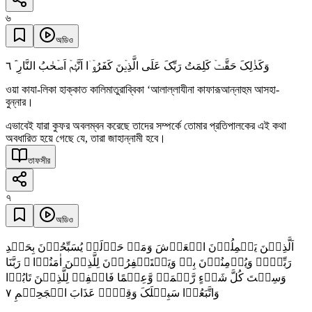
৬
অডিও
٦
وَکَذٰلِکَ حَقَّتۡ کَلِمَتُ رَبِّکَ عَلَی الَّذِیۡنَ کَفَرُوۡۤا اَنَّہُمۡ اَصۡحٰبُ النَّارِ ۘؔ
ওয়া কাযা-লিকা হাক্কাত কালিমাতুরাব্বিকা ‘আলাল্লাযীনা কাফারূআন্নাহুম আসহা-
বুন্নার।
এভাবেই যারা কুফর অবলম্বন করেছে তাদের সম্পর্কে তোমার প্রতিপালকের এই কথা
অবধারিত হয়ে গেছে যে, তারা জাহান্নামী হবে।
তাফসীর
৭
অডিও
اَلَّذِیۡنَ یَحۡمِلُوۡنَ الۡعَرۡشَ وَمَنۡ حَوۡلَہٗ یُسَبِّحُوۡنَ بِحَمۡدِ
رَبِّہِمۡ وَیُؤۡمِنُوۡنَ بِہٖ وَیَسۡتَغۡفِرُوۡنَ لِلَّذِیۡنَ اٰمَنُوۡا ۚ رَبَّنَا
وَسِعۡتَ کُلَّ شَیۡءٍ رَّحۡمَۃً وَّعِلۡمًا فَاغۡفِرۡ لِلَّذِیۡنَ تَابُوۡا
٧
وَاتَّبَعُوۡا سَبِیۡلَکَ وَقِہِمۡ عَذَابَ الۡجَحِیۡمِ