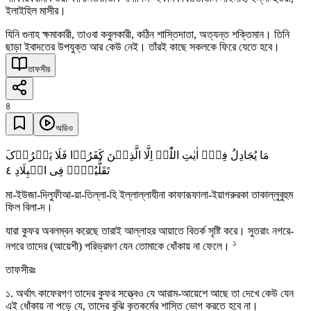
ইলাইহিল মাসীর।
যিনি গুনাহ ক্ষমাকারী, তাওবা কবুলকারী, কঠিন শাস্তিদাতা, অত্যন্ত শক্তিমান। তিনি
ছাড়া ইবাদতের উপযুক্ত আর কেউ নেই। তাঁরই কাছে সকলকে ফিরে যেতে হবে।
তাফসীর
৪
অডিও
مَا یُجَادِلُ فِیۡۤ اٰیٰتِ اللّٰہِ اِلَّا الَّذِیۡنَ کَفَرُوۡا فَلَا یَغۡرُرۡکَ
٤
تَقَلُّبُہُمۡ فِی الۡبِلَادِ
মা-ইউজা-দিলুফীআ-য়া-তিল্লা-হি ইল্লাল্লাযীনা কাফারূফালা-ইয়াগরুরকা তাকাল্লুবুহুম
ফিল বিলা-দ।
যারা কুফর অবলম্বন করেছে তারাই আল্লাহর আয়াতে বিতর্ক সৃষ্টি করে। সুতরাং নগরে-
১
নগরে তাদের (আয়েশী) পরিভ্রমণ যেন তোমাকে ধোঁকায় না ফেলে।
তাফসীরঃ
১. অর্থাৎ কাফেরগণ তাদের কুফর সত্ত্বেও যে আরাম-আয়েশে আছে তা দেখে কেউ যেন
এই ধোঁকায় না পড়ে যে, তাদের বুঝি কৃতকর্মের শাস্তি ভোগ করতে হবে না।