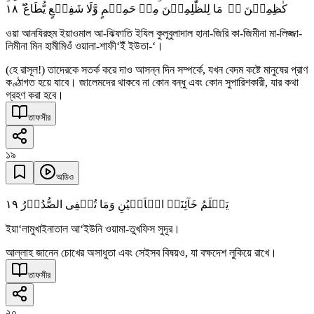
١٨
کٰظِمِیۡنَ ۬ؕ مَا لِلظّٰلِمِیۡنَ مِنۡ حَمِیۡمٍ وَّلَا شَفِیۡعٍ یُّطَاعُ ؕ
ওয়া আনযিরহুম ইয়াওমাল আ-ঝিফাতি ইযিল কুলূবুলাদাল হানা-জিরি কা-জিমীনা মা-লিজ্জা-
লিমীনা মিন হামীমিওঁ ওয়ালা-শাফী‘ইঁ ইউতা-‘।
(হে রাসূল!) তাদেরকে সতর্ক করে দাও আসন্ন দিন সম্পর্কে, যখন বেদম কষ্টে মানুষের প্রাণ
কণ্ঠাগত হয়ে যাবে। জালেমদের থাকবে না কোন বন্ধু এবং কোন সুপারিশকারী, যার কথা
গ্রহণ করা হবে।
তাফসীর
১৯
অডিও
١٩
یَعۡلَمُ خَآئِنَۃَ الۡاَعۡیُنِ وَمَا تُخۡفِی الصُّدُوۡرُ
ইয়া‘লামুখাইনাতাল আ‘ইউনি ওয়ামা-তুখফিস সুদূর।
আল্লাহ জানেন চোখের অসাধুতা এবং সেইসব বিষয়ও, যা বক্ষদেশ লুকিয়ে রাখে।
তাফসীর
২০