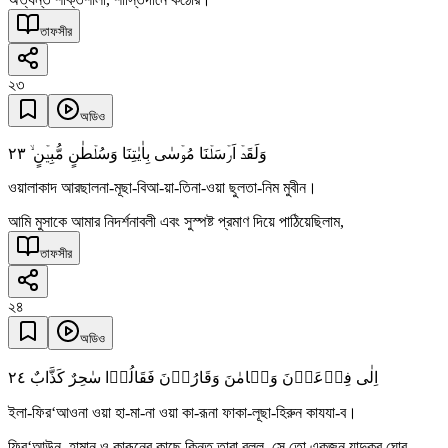
তাফসীর
২৩
অডিও
٢٣
وَلَقَدۡ اَرۡسَلۡنَا مُوۡسٰی بِاٰیٰتِنَا وَسُلۡطٰنٍ مُّبِیۡنٍ ۙ
ওয়ালাকাদ আরছালনা-মূছা-বিআ-য়া-তিনা-ওয়া ছুলতা-নিম মুবীন।
আমি মুসাকে আমার নিদর্শনাবলী এবং সুস্পষ্ট প্রমাণ দিয়ে পাঠিয়েছিলাম,
তাফসীর
২৪
অডিও
٢٤
اِلٰی فِرۡعَوۡنَ وَہَامٰنَ وَقَارُوۡنَ فَقَالُوۡا سٰحِرٌ کَذَّابٌ
ইলা-ফির‘আওনা ওয়া হা-মা-না ওয়া কা-রূনা ফাকা-লূছা-হিরুন কাযযা-ব।
ফির‘আউন, হামান ও কারূনের কাছে কিন্তু তারা বলল, সে তো একজন যাদুকর ঘোর