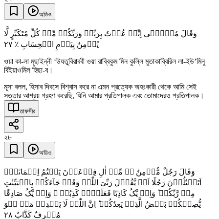
অডিও
وَقَالَ مُوۡسٰۤی اِنِّیۡ عُذۡتُ بِرَبِّیۡ وَرَبِّکُمۡ مِّنۡ کُلِّ مُتَکَبِّرٍ لَّا
٢٧
یُؤۡمِنُ بِیَوۡمِ الۡحِسَابِ ٪
ওয়া কা-লা মূছাইন্নী ‘উযতুবিরাববী ওয়া রাব্বিকুম মিন কুল্লি মুতাকাব্বিরিল লা-ইউ’মিনু
বিইয়াওমিল হিছা-ব।
মূসা বলল, হিসাব দিবসে বিশ্বাস করে না এমন প্রত্যেক অহংকারী থেকে আমি সেই
সত্তার আশ্রয় গ্রহণ করেছি, যিনি আমার প্রতিপালক এবং তোমাদেরও প্রতিপালক।
তাফসীর
২৮
অডিও
وَقَالَ رَجُلٌ مُّؤۡمِنٌ ٭ۖ مِّنۡ اٰلِ فِرۡعَوۡنَ یَکۡتُمُ اِیۡمَانَہٗۤ
اَتَقۡتُلُوۡنَ رَجُلًا اَنۡ یَّقُوۡلَ رَبِّیَ اللّٰہُ وَقَدۡ جَآءَکُمۡ بِالۡبَیِّنٰتِ
مِنۡ رَّبِّکُمۡ ؕ وَاِنۡ یَّکُ کَاذِبًا فَعَلَیۡہِ کَذِبُہٗ ۚ وَاِنۡ یَّکُ صَادِقًا
یُّصِبۡکُمۡ بَعۡضُ الَّذِیۡ یَعِدُکُمۡ ؕ اِنَّ اللّٰہَ لَا یَہۡدِیۡ مَنۡ ہُوَ
٢٨
مُسۡرِفٌ کَذَّابٌ