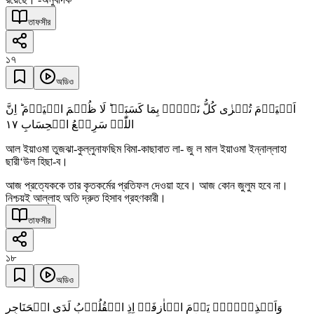
তাফসীর
১৭
অডিও
اَلۡیَوۡمَ تُجۡزٰی کُلُّ نَفۡسٍۭ بِمَا کَسَبَتۡ ؕ لَا ظُلۡمَ الۡیَوۡمَ ؕ اِنَّ
١٧
اللّٰہَ سَرِیۡعُ الۡحِسَابِ
আল ইয়াওমা তুজঝা-কুল্লুনাফছিম বিমা-কাছাবাত লা- জু ল মাল ইয়াওমা ইন্নাল্লাহা
ছারী‘উল হিছা-ব।
আজ প্রত্যেককে তার কৃতকর্মের প্রতিফল দেওয়া হবে। আজ কোন জুলুম হবে না।
নিশ্চয়ই আল্লাহ অতি দ্রুত হিসাব গ্রহণকারী।
তাফসীর
১৮
অডিও
وَاَنۡذِرۡہُمۡ یَوۡمَ الۡاٰزِفَۃِ اِذِ الۡقُلُوۡبُ لَدَی الۡحَنَاجِرِ