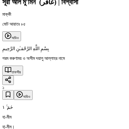
সূরা আল মু'মিন
(
غافر
)
|
বিশ্বাসী
মাক্কী
মোট আয়াতঃ ৮৫
অডিও
بِسْمِ اللَّهِ الرَّحْمَـٰنِ الرَّحِيمِ
পরম করুণাময় ও অসীম দয়ালু আল্লাহর নামে
তাফসীর
১
অডিও
١
حٰمٓ ۚ
হা-মীম
হা-মীম।