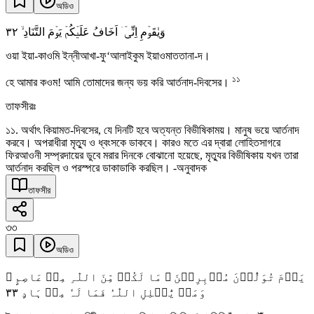
অডিও
٣٢
وَیٰقَوۡمِ اِنِّیۡۤ اَخَافُ عَلَیۡکُمۡ یَوۡمَ التَّنَادِ ۙ
ওয়া ইয়া-কাওমি ইন্নীআখা-ফু‘আলাইকুম ইয়াওমাততানা-দ।
১১
হে আমার কওম! আমি তোমাদের জন্য ভয় করি আর্তনাদ-দিবসের।
তাফসীরঃ
১১. অর্থাৎ কিয়ামত-দিবসের, যে দিনটি হবে অত্যন্ত বিভীষিকাময়। মানুষ ভয়ে আর্তনাদ
করবে। অপরাধীরা মৃত্যু ও ধ্বংসকে ডাকবে। কারও মতে এর দ্বারা লোহিতসাগরে
ফিরআওনী সম্প্রদায়ের ডুবে মরার দিনকে বোঝানো হয়েছে, মৃত্যুর বিভীষিকায় যখন তারা
আর্তনাদ করছিল ও পরস্পরে ডাকাডাকি করছিল। -অনুবাদক
তাফসীর
৩৩
অডিও
یَوۡمَ تُوَلُّوۡنَ مُدۡبِرِیۡنَ ۚ مَا لَکُمۡ مِّنَ اللّٰہِ مِنۡ عَاصِمٍ ۚ
٣٣
وَمَنۡ یُّضۡلِلِ اللّٰہُ فَمَا لَہٗ مِنۡ ہَادٍ