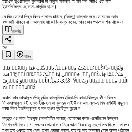
ইয়াওমা তুওয়াললূনা মুদবিরীনা মা-লাকুম মিনাল্লা-হি মিন ‘আ-সিমিওঁ ওয়া মাইঁ
ইউদলিলিল্লা -হু ফামা-লাহূমিন হা-দ।
যে দিন তোমরা পিছন ফিরে পালাতে চাইবে, (কিন্তু) আল্লাহ হতে তোমাদের কোন
রক্ষাকারী থাকবে না। আল্লাহ যাকে বিভ্রান্ত করেন, তার কোন পথ-প্রদর্শক থাকে না।
তাফসীর
৩৪
অডিও
وَلَقَدۡ جَآءَکُمۡ یُوۡسُفُ مِنۡ قَبۡلُ بِالۡبَیِّنٰتِ فَمَا زِلۡتُمۡ فِیۡ
شَکٍّ مِّمَّا جَآءَکُمۡ بِہٖ ؕ حَتّٰۤی اِذَا ہَلَکَ قُلۡتُمۡ لَنۡ یَّبۡعَثَ
اللّٰہُ مِنۡۢ بَعۡدِہٖ رَسُوۡلًا ؕ کَذٰلِکَ یُضِلُّ اللّٰہُ مَنۡ ہُوَ مُسۡرِفٌ
٣٤
مُّرۡتَابُۨ ۚۖ
ওয়ালা কাদ জাআকুম ইঊছুফুমিন কাবলুবিলবাইয়িনা-তি ফামা-ঝিলতুম ফী শাক্কিম
মিম্মাজাআকুম বিহী হাত্তাইযা-হালাকা কুলতুম লাইঁ ইয়াব‘আছাল্লা-হু মিম বা‘দিহী রাছূলান
কাযা-লিকা ইউদিল্লুল্লা-হু মান হুওয়া মুছরিফুম মুরতা-ব।
বস্তুত এর আগে ইউসুফ (আলাইহিস সালাম) তোমাদের কাছে এসেছিলেন উজ্জ্বল
১২
নিদর্শনাবলী নিয়ে।
তখনও তোমরা তার নিয়ে আসা বিষয়ে সন্দেহে পতিত ছিলে। তারপর
যখন তার ওফাত হয়ে গেল, তখন তোমরা বললে, তারপর আর আল্লাহ কোন রাসূল পাঠাবেন