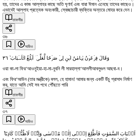
হয়, তাদের এ কাজ আল্লাহর কাছে অতি ঘৃণার্হ এবং যারা ঈমান এনেছে তাদের কাছেও।
এভাবেই আল্লাহ প্রত্যেক অহংকারী, স্বেচ্ছাচারী ব্যক্তির অন্তরে মোহর করে দেন।
তাফসীর
৩৬
অডিও
٣٦
وَقَالَ فِرۡعَوۡنُ یٰہَامٰنُ ابۡنِ لِیۡ صَرۡحًا لَّعَلِّیۡۤ اَبۡلُغُ الۡاَسۡبَابَ ۙ
ওয়া কা-লা ফির‘আওনুইয়া-হা-মা-নুবনি লী সারহাল্লা‘আললীআবলুগুল আছবা-ব।
এবং ফির‘আউন (তার মন্ত্রীকে) বলল, হে হামান! আমার জন্য একটি উঁচু প্রাসাদ নির্মাণ
কর, যাতে আমি সেই সব পথে পৌঁছতে পারি
তাফসীর
৩৭
অডিও
اَسۡبَابَ السَّمٰوٰتِ فَاَطَّلِعَ اِلٰۤی اِلٰہِ مُوۡسٰی وَاِنِّیۡ لَاَظُنُّہٗ کَاذِبًا ؕ