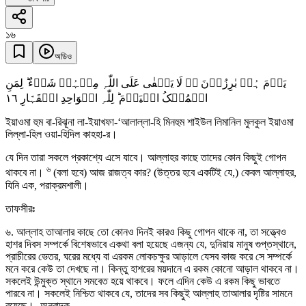
১৬
অডিও
یَوۡمَ ہُمۡ بٰرِزُوۡنَ ۬ۚ لَا یَخۡفٰی عَلَی اللّٰہِ مِنۡہُمۡ شَیۡءٌ ؕ لِمَنِ
١٦
الۡمُلۡکُ الۡیَوۡمَ ؕ لِلّٰہِ الۡوَاحِدِ الۡقَہَّارِ
ইয়াওমা হুম বা-রিঝূনা লা-ইয়াখফা-‘আলাল্লা-হি মিনহুম শাইউল লিমানিল মুলকুল ইয়াওমা
লিল্লা-হিল ওয়া-হিদিল কাহহা-র।
যে দিন তারা সকলে প্রকাশ্যে এসে যাবে। আল্লাহর কাছে তাদের কোন কিছুই গোপন
৬
থাকবে না।
(বলা হবে) আজ রাজত্ব কার? (উত্তর হবে একটিই যে,) কেবল আল্লাহর,
যিনি এক, পরাক্রমশালী।
তাফসীরঃ
৬. আল্লাহ তাআলার কাছে তো কোনও দিনই কারও কিছু গোপন থাকে না, তা সত্ত্বেও
হাশর দিবস সম্পর্কে বিশেষভাবে একথা বলা হয়েছে এজন্য যে, দুনিয়ায় মানুষ গুপ্তস্থানে,
প্রাচীরের ভেতর, ঘরের মধ্যে বা এরকম লোকচক্ষুর আড়ালে যেসব কাজ করে সে সম্পর্কে
মনে করে কেউ তা দেখছে না। কিন্তু হাশরের ময়দানে এ রকম কোনো আড়াল থাকবে না।
সকলেই উন্মুক্ত স্থানে সমবেত হয়ে থাকবে। ফলে এদিন কেউ এ রকম কিছু ভাবতে
পারবে না। সকলেই নিশ্চিত থাকবে যে, তাদের সব কিছুই আল্লাহ তাআলার দৃষ্টির সামনে
রয়েছে। -অনুবাদক