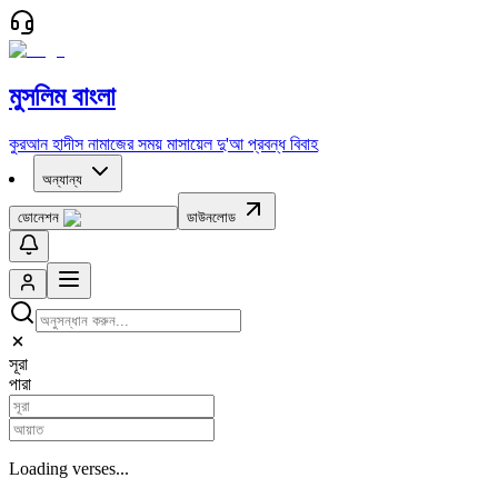
মুসলিম বাংলা
কুরআন
হাদীস
নামাজের সময়
মাসায়েল
দু'আ
প্রবন্ধ
বিবাহ
অন্যান্য
ডোনেশন
ডাউনলোড
সূরা
পারা
Loading verses...