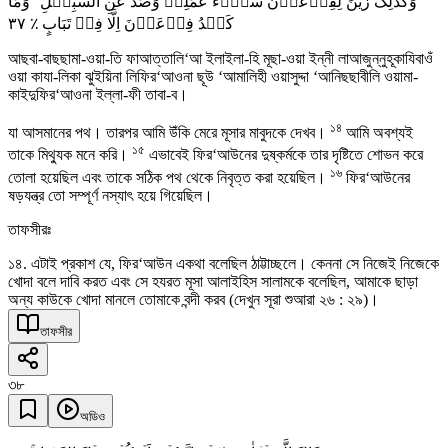
وَکَذٰلِکَ زُیِّنَ لِفِرۡعَوۡنَ سُوۡٓءُ عَمَلِہٖ وَصُدَّ عَنِ السَّبِیۡلِ ؕ وَمَا
٣٧
کَیۡدُ فِرۡعَوۡنَ اِلَّا فِیۡ تَبَابٍ ٪
আছবা-বাছছামা-ওয়া-তি ফাআত্তালি‘আ ইলাইলা-হি মূছা-ওয়া ইন্নী লাআজুন্নুহূকাযিবাওঁ
ওয়া কাযা-লিকা ঝুইয়িনা লিফির‘আওনা ছূউ ‘আমালিহী ওয়াসুদ্দা ‘আনিছছাবীলি ওয়ামা-
কাইদুফির‘আওনা ইল্লা-ফী তাবা-ব।
১৪
যা আসমানের পথ। তারপর আমি উঁকি মেরে মূসার মাবুদকে দেখব।
আমি অবশ্যই
১৫
তাকে মিথ্যুক মনে করি।
এভাবেই ফির‘আউনের দুষ্কর্মকে তার দৃষ্টিতে শোভন করে
১৬
তোলা হয়েছিল এবং তাকে সঠিক পথ থেকে নিবৃত্ত করা হয়েছিল।
ফির‘আউনের
ষড়যন্ত্র তো সম্পূর্ণ নস্যাৎ হয়ে গিয়েছিল।
তাফসীরঃ
১৪. এটাই প্রকাশ যে, ফির‘আউন একথা বলেছিল ঠাট্টাচ্ছলে। কেননা সে নিজেই নিজেকে
খোদা বলে দাবি করত এবং সে হযরত মূসা আলাইহিস সালামকে বলেছিল, আমাকে ছাড়া
অন্য কাউকে খোদা মানলে তোমাকে বন্দী করব (দেখুন সূরা শুআরা ২৬ : ২৯)।
তাফসীর
৩৮
অডিও