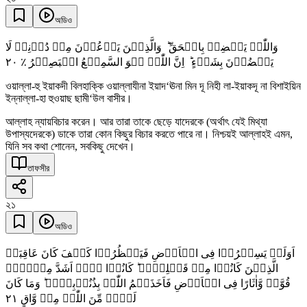
অডিও
وَاللّٰہُ یَقۡضِیۡ بِالۡحَقِّ ؕ وَالَّذِیۡنَ یَدۡعُوۡنَ مِنۡ دُوۡنِہٖ لَا
٢۰
یَقۡضُوۡنَ بِشَیۡءٍ ؕ اِنَّ اللّٰہَ ہُوَ السَّمِیۡعُ الۡبَصِیۡرُ ٪
ওয়াল্লা-হু ইয়াকদী বিলহাক্কি ওয়াল্লাযীনা ইয়াদ‘ঊনা মিন দূ নিহী লা-ইয়াকদূ না বিশাইয়িন
ইন্নাল্লা-হা হুওয়াছ ছামী‘উল বাসীর।
আল্লাহ ন্যায়বিচার করেন। আর তারা তাকে ছেড়ে যাদেরকে (অর্থাৎ যেই মিথ্যা
উপাস্যদেরকে) ডাকে তারা কোন কিছুর বিচার করতে পারে না। নিশ্চয়ই আল্লাহই এমন,
যিনি সব কথা শোনেন, সবকিছু দেখেন।
তাফসীর
২১
অডিও
اَوَلَمۡ یَسِیۡرُوۡا فِی الۡاَرۡضِ فَیَنۡظُرُوۡا کَیۡفَ کَانَ عَاقِبَۃُ
الَّذِیۡنَ کَانُوۡا مِنۡ قَبۡلِہِمۡ ؕ کَانُوۡا ہُمۡ اَشَدَّ مِنۡہُمۡ
قُوَّۃً وَّاٰثَارًا فِی الۡاَرۡضِ فَاَخَذَہُمُ اللّٰہُ بِذُنُوۡبِہِمۡ ؕ وَمَا کَانَ
٢١
لَہُمۡ مِّنَ اللّٰہِ مِنۡ وَّاقٍ