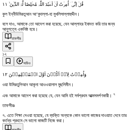
١١
قُلۡ اِنِّیۡۤ اُمِرۡتُ اَنۡ اَعۡبُدَ اللّٰہَ مُخۡلِصًا لَّہُ الدِّیۡنَ ۙ
কুল ইন্নীউমিরতুআন আ‘বুদাল্লা-হা মুখলিসাল্লাহুদ্দীন।
বলে দাও, আমাকে তো আদেশ করা হয়েছে, যেন আল্লাহর ইবাদত করি তার জন্য
আনুগত্যে একনিষ্ঠ হয়ে।
তাফসীর
১২
অডিও
١٢
وَاُمِرۡتُ لِاَنۡ اَکُوۡنَ اَوَّلَ الۡمُسۡلِمِیۡنَ
ওয়া উমিরতুলিআন আকূনা আওওয়ালাল মুছলিমীন।
৭
এবং আমাকে আদেশ করা হয়েছে যে, যেন আমি হই সর্বপ্রথম আত্মসমর্পণকারী।
তাফসীরঃ
৭. এতে শিক্ষা দেওয়া হয়েছে, যে ব্যক্তি অন্যকে কোন ভালো কাজের দাওয়াত দেবে তার
কর্তব্য প্রথমে সে ভালো কাজটি নিজে করা।
তাফসীর