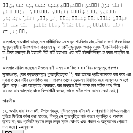
اَللّٰہُ نَزَّلَ اَحۡسَنَ الۡحَدِیۡثِ کِتٰبًا مُّتَشَابِہًا مَّثَانِیَ ٭ۖ
تَقۡشَعِرُّ مِنۡہُ جُلُوۡدُ الَّذِیۡنَ یَخۡشَوۡنَ رَبَّہُمۡ ۚ ثُمَّ
تَلِیۡنُ جُلُوۡدُہُمۡ وَقُلُوۡبُہُمۡ اِلٰی ذِکۡرِ اللّٰہِ ؕ ذٰلِکَ ہُدَی
اللّٰہِ یَہۡدِیۡ بِہٖ مَنۡ یَّشَآءُ ؕ وَمَنۡ یُّضۡلِلِ اللّٰہُ فَمَا لَہٗ
٢٣
مِنۡ ہَادٍ
আল্লা-হু নাঝঝালা আহছানাল হাদীছিকিতা-বাম মুতাশা-বিহাম মাছা-নিয়া তাকশা‘ইররু মিনহু
জূলূদুল্লাযীনা ইয়াখশাওনা রাব্বাহুম ছু ম্মা তালীনুজুলূদুহুম ওয়াকু লূবুহুম ইলা-যিকরিল্লা-হি
যা-লিকা হুদাল্লা-হি ইয়াহদী বিহী মাইঁ ইয়াশাউ ওয়া মাইঁ ইউদলিলিল্লা-হু ফামা-লাহূমিন হা-
দ।
আল্লাহ নাযিল করেছেন উত্তম বাণী এমন এক কিতাব যার বিষয়বস্তুসমূহ পরস্পর
১২
সুসামঞ্জস্য, (যার বক্তব্যসমূহ) পুনরাবৃত্তিকৃত
, যারা তাদের প্রতিপালককে ভয় করে এর
দ্বারা তাদের শরীর রোমাঞ্চিত হয়। তারপর তাদের দেহ-মন বিগলিত হয়ে আল্লাহর স্মরণে
ঝুঁকে পড়ে। এটা আল্লাহর হেদায়াত, যার মাধ্যমে তিনি যাকে চান সঠিক পথে নিয়ে
আসেন আর আল্লাহ যাকে বিপথগামী করেন, তাকে সঠিক পথে আনার কেউ নেই।
তাফসীরঃ
১২. অর্থাৎ যার বিধানাবলী, উপদেশসমূহ, দৃষ্টান্তমূলক ঘটনাবলী ও প্রমাণাদি বিভিন্নস্থানে
ঘুরিয়ে ফিরিয়ে বর্ণনা করা হয়েছে, কিন্তু সে পুনরাবৃত্তি পাঠ করলে ক্লান্তি ও অবসাদ
জন্মায় না; বরং প্রতিটি স্থানে নতুন নতুন স্বাদ যোগায় এবং গ্রহণ ও অনুসরণের প্রেরণা
দান করে। -অনুবাদক