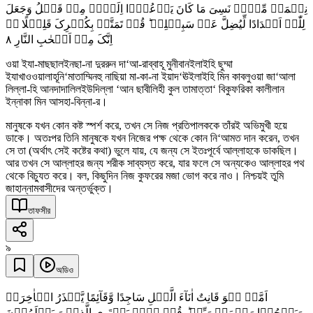
نِعۡمَۃً مِّنۡہُ نَسِیَ مَا کَانَ یَدۡعُوۡۤا اِلَیۡہِ مِنۡ قَبۡلُ وَجَعَلَ
لِلّٰہِ اَنۡدَادًا لِّیُضِلَّ عَنۡ سَبِیۡلِہٖ ؕ قُلۡ تَمَتَّعۡ بِکُفۡرِکَ قَلِیۡلًا ٭ۖ
٨
اِنَّکَ مِنۡ اَصۡحٰبِ النَّارِ
ওয়া ইযা-মাছছালইনছা-না দুররুন দা‘আ-রাব্বাহূ মুনীবানইলাইহি ছুম্মা
ইযাখাওওয়ালাহূনি‘মাতাম্মিনহু নাছিয়া মা-কা-না ইয়াদ‘ঊইলাইহি মিন কাবলুওয়া জা‘আলা
লিল্লা-হি আনদাদালিলইউদিল্লা ‘আন ছাবীলিহী কুল তামাত্তা‘ বিকুফরিকা কালীলান
ইন্নাকা মিন আসহা-বিন্না-র।
মানুষকে যখন কোন কষ্ট স্পর্শ করে, তখন সে নিজ প্রতিপালককে তাঁরই অভিমুখী হয়ে
ডাকে। অতঃপর তিনি মানুষকে যখন নিজের পক্ষ থেকে কোন নি‘আমত দান করেন, তখন
সে তা (অর্থাৎ সেই কষ্টের কথা) ভুলে যায়, যে জন্য সে ইতঃপূর্বে আল্লাহকে ডাকছিল।
আর তখন সে আল্লাহর জন্য শরীক সাব্যস্ত করে, যার ফলে সে অন্যকেও আল্লাহর পথ
থেকে বিচ্যুত করে। বল, কিছুদিন নিজ কুফরের মজা ভোগ করে নাও। নিশ্চয়ই তুমি
জাহান্নামবাসীদের অন্তর্ভুক্ত।
তাফসীর
৯
অডিও
اَمَّنۡ ہُوَ قَانِتٌ اٰنَآءَ الَّیۡلِ سَاجِدًا وَّقَآئِمًا یَّحۡذَرُ الۡاٰخِرَۃَ
وَیَرۡجُوۡا رَحۡمَۃَ رَبِّہٖ ؕ قُلۡ ہَلۡ یَسۡتَوِی الَّذِیۡنَ یَعۡلَمُوۡنَ