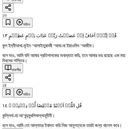
১৩
অডিও
١٣
قُلۡ اِنِّیۡۤ اَخَافُ اِنۡ عَصَیۡتُ رَبِّیۡ عَذَابَ یَوۡمٍ عَظِیۡمٍ
কুল ইন্নীআখা-ফুইন ‘আসাইতুরাববী ‘আযা-বা ইয়াওমিন ‘আজীম।
বলে দাও, আমি যদি আমার প্রতিপালকের অবাধ্যতা করি, তবে আমার ভয় রয়েছে এক মহা
দিবসের শাস্তির।
তাফসীর
১৪
অডিও
١٤
قُلِ اللّٰہَ اَعۡبُدُ مُخۡلِصًا لَّہٗ دِیۡنِیۡ ۙ
কুল্লিলা-হা আ‘বুদুমুখলিসাল্লাহূদীনী।
বলে দাও, আমি তো আল্লাহর ইবাদত করি নিজ আনুগত্যকে তারই জন্য খালেস করে।