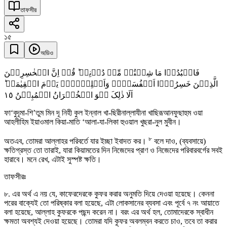
তাফসীর
১৫
অডিও
فَاعۡبُدُوۡا مَا شِئۡتُمۡ مِّنۡ دُوۡنِہٖ ؕ قُلۡ اِنَّ الۡخٰسِرِیۡنَ
الَّذِیۡنَ خَسِرُوۡۤا اَنۡفُسَہُمۡ وَاَہۡلِیۡہِمۡ یَوۡمَ الۡقِیٰمَۃِ ؕ
١٥
اَلَا ذٰلِکَ ہُوَ الۡخُسۡرَانُ الۡمُبِیۡنُ
ফা‘বুদূমা-শি’তুম মিন দূ নিহী কুল ইন্নাল খা-ছিরীনাল্লাযীনা খাছিরূআনফুছাহুম ওয়া
আহলীহিম ইয়াওমাল কিয়া-মাতি ‘আলা-যা-লিকা হুওয়াল খুছরা-নুল মুবীন।
৮
অতএব, তোমরা আল্লাহর পরিবর্তে যার ইচ্ছা ইবাদত কর।
বলে দাও, (ব্যবসায়ে)
ক্ষতিগ্রস্ত তো তারাই, যারা কিয়ামতের দিন নিজেদের প্রাণ ও নিজেদের পরিবারবর্গের সবই
হারাবে। মনে রেখ, এটাই সুস্পষ্ট ক্ষতি।
তাফসীরঃ
৮. এর অর্থ এ নয় যে, কাফেরদেরকে কুফর করার অনুমতি দিয়ে দেওয়া হয়েছে। কেননা
পরের বাক্যেই তো পরিষ্কার বলা হয়েছে, এটা লোকসানের ব্যবসা এবং পূর্বে ৭ নং আয়াতে
বলা হয়েছে, আল্লাহ কুফরকে পছন্দ করেন না। বরং এর অর্থ হল, তোমাদেরকে স্বাধীন
ক্ষমতা অবশ্যই দেওয়া হয়েছে। তোমরা যদি কুফর অবলম্বন করতে চাও, তবে তা করার