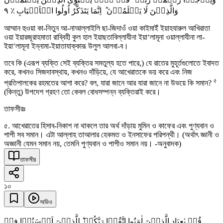
٩
وَالَّذِیۡنَ لَا یَعۡلَمُوۡنَ ؕ اِنَّمَا یَتَذَکَّرُ اُولُوا الۡاَلۡبَابِ ٪
আম্মান হুওয়া কা-নিতুন আ-নাআল্লাইলি ছা-জিদাওঁ ওয়া কাইমাইঁ ইয়াহযারুল আখিরাতা
ওয়া ইয়ারজূরাহমাতা রাব্বিহী কুল হাল ইয়াছতাবিল্লাযীনা ইয়া‘লামূনা ওয়াল্লাযীনা লা-
ইয়া‘লামূনা ইন্নামা-ইয়াতাযাক্কারূ উলুল আলবা-ব।
তবে কি (এরূপ ব্যক্তি সেই ব্যক্তির সমতুল্য হতে পারে,) যে রাতের মুহূর্তগুলোতে ইবাদত
করে, কখনও সিজদাবস্থায়, কখনও দাঁড়িয়ে, যে আখেরাতকে ভয় করে এবং নিজ
৫
প্রতিপালকের রহমতের আশা করে? বল, যারা জানে আর যারা জানে না উভয়ে কি সমান?
(কিন্তু) উপদেশ গ্রহণ তো কেবল বোধসম্পন্ন ব্যক্তিরাই করে।
তাফসীরঃ
৫. আখেরাতের হিসাব-নিকাশ না থাকলে তার অর্থ দাঁড়ায় মুমিন ও কাফের এবং পুণ্যবান ও
পাপী সব সমান। এটা আল্লাহ তাআলার হেকমত ও ইনসাফের পরিপন্থী। (অর্থাৎ জ্ঞানী ও
অজ্ঞানী যেমন সমান নয়, তেমনি পুণ্যবান ও পাপীও সমান নয়। -অনুবাদক)
তাফসীর
১০
অডিও
قُلۡ یٰعِبَادِ الَّذِیۡنَ اٰمَنُوا اتَّقُوۡا رَبَّکُمۡ ؕ لِلَّذِیۡنَ اَحۡسَنُوۡا فِیۡ