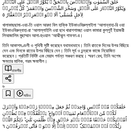
خَلَقَ السَّمٰوٰتِ وَالۡاَرۡضَ بِالۡحَقِّ ۚ یُکَوِّرُ الَّیۡلَ عَلَی النَّہَارِ
وَیُکَوِّرُ النَّہَارَ عَلَی الَّیۡلِ وَسَخَّرَ الشَّمۡسَ وَالۡقَمَرَ ؕ کُلٌّ یَّجۡرِیۡ
٥
لِاَجَلٍ مُّسَمًّی ؕ اَلَا ہُوَ الۡعَزِیۡزُ الۡغَفَّارُ
খালাকাছছামা-ওয়া-তি ওয়াল আরদা বিল হাক্কি ইউকাওবিরুল্লাইলা ‘আলান্নাহা-রি ওয়া
ইউকাওবিরুন্নাহা-রা ‘আলাল্লাইলি ওয়া ছাখ খারাশশামছা ওয়াল কামারা কুল্লুইঁ ইয়াজরী
লিআজালিম মুছাম্মান আলা-হুওয়াল ‘আঝীঝুল গাফফা-র।
তিনি আকাশমণ্ডলী ও পৃথিবী সৃষ্টি করেছেন যথাযথভাবে। তিনি রাতকে দিনের উপর বিছিয়ে
দেন এবং দিনকে রাতের উপর বিছিয়ে দেন। তিনি সূর্য ও চন্দ্রকে কাজে নিয়োজিত
করেছেন। প্রতিটি নির্দিষ্ট এক মেয়াদ পর্যন্ত সঞ্চরণ করছে। স্মরণ রেখ, তিনি অশেষ
ক্ষমতার মালিক, পরম ক্ষমাশীল।
তাফসীর
৬
অডিও
خَلَقَکُمۡ مِّنۡ نَّفۡسٍ وَّاحِدَۃٍ ثُمَّ جَعَلَ مِنۡہَا زَوۡجَہَا وَاَنۡزَلَ
لَکُمۡ مِّنَ الۡاَنۡعَامِ ثَمٰنِیَۃَ اَزۡوَاجٍ ؕ یَخۡلُقُکُمۡ فِیۡ بُطُوۡنِ
اُمَّہٰتِکُمۡ خَلۡقًا مِّنۡۢ بَعۡدِ خَلۡقٍ فِیۡ ظُلُمٰتٍ ثَلٰثٍ ؕ ذٰلِکُمُ اللّٰہُ
٦
رَبُّکُمۡ لَہُ الۡمُلۡکُ ؕ لَاۤ اِلٰہَ اِلَّا ہُوَ ۚ فَاَنّٰی تُصۡرَفُوۡنَ