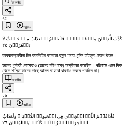
তাফসীর
২৫
অডিও
کَذَّبَ الَّذِیۡنَ مِنۡ قَبۡلِہِمۡ فَاَتٰىہُمُ الۡعَذَابُ مِنۡ حَیۡثُ لَا
٢٥
یَشۡعُرُوۡنَ
কাযযাবাল্লাযীনা মিন কাবলিহিম ফাআতা-হুমুল ‘আযা-বুমিন হাইছুলা-ইয়াশ‘ঊরূন।
তাদের পূর্ববর্তী লোকেরাও (তাদের নবীগণকে) অস্বীকার করেছিল। পরিণামে এমন দিক
থেকে শাস্তি তাদের কাছে আসল যা তারা ধারণাও করতে পারছিল না।
তাফসীর
২৬
অডিও
فَاَذَاقَہُمُ اللّٰہُ الۡخِزۡیَ فِی الۡحَیٰوۃِ الدُّنۡیَا ۚ وَلَعَذَابُ
٢٦
الۡاٰخِرَۃِ اَکۡبَرُ ۘ لَوۡ کَانُوۡا یَعۡلَمُوۡنَ