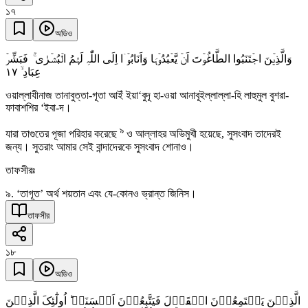
১৭
অডিও
وَالَّذِیۡنَ اجۡتَنَبُوا الطَّاغُوۡتَ اَنۡ یَّعۡبُدُوۡہَا وَاَنَابُوۡۤا اِلَی اللّٰہِ لَہُمُ الۡبُشۡرٰی ۚ فَبَشِّرۡ
١٧
عِبَادِ ۙ
ওয়াল্লাযীনাজ তানাবুত্তা-গূতা আইঁ ইয়া‘বুদূ হা-ওয়া আনাবূইল্লাল্লা-হি লাহুমুল বুশরা-
ফাবাশশির ‘ইবা-দ।
৯
যারা তাগুতের পূজা পরিহার করেছে
ও আল্লাহর অভিমুখী হয়েছে, সুসংবাদ তাদেরই
জন্য। সুতরাং আমার সেই বান্দাদেরকে সুসংবাদ শোনাও।
তাফসীরঃ
৯. ‘তাগূত’ অর্থ শয়তান এবং যে-কোনও ভ্রান্ত জিনিস।
তাফসীর
১৮
অডিও
الَّذِیۡنَ یَسۡتَمِعُوۡنَ الۡقَوۡلَ فَیَتَّبِعُوۡنَ اَحۡسَنَہٗ ؕ اُولٰٓئِکَ الَّذِیۡنَ