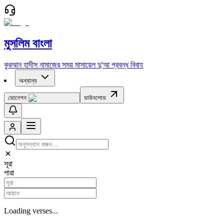
মুসলিম বাংলা
কুরআন
হাদীস
নামাজের সময়
মাসায়েল
দু'আ
প্রবন্ধ
বিবাহ
অন্যান্য
ডোনেশন
ডাউনলোড
সূরা
পারা
Loading verses...