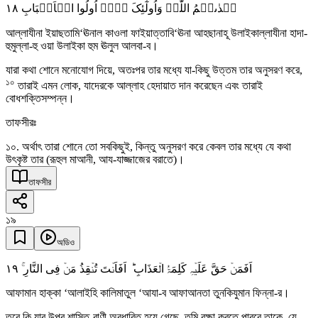
١٨
ہَدٰىہُمُ اللّٰہُ وَاُولٰٓئِکَ ہُمۡ اُولُوا الۡاَلۡبَابِ
আল্লাযীনা ইয়াছতামি‘ঊনাল কাওলা ফাইয়াত্তাবি‘ঊনা আহছানাহূ উলাইকাল্লাযীনা হাদা-
হুমুল্লা-হু ওয়া উলাইকা হুম ঊলুল আলবা-ব।
যারা কথা শোনে মনোযোগ দিয়ে, অতঃপর তার মধ্যে যা-কিছু উত্তম তার অনুসরণ করে,
১০
তারাই এমন লোক, যাদেরকে আল্লাহ হেদায়াত দান করেছেন এবং তারাই
বোধশক্তিসম্পন্ন।
তাফসীরঃ
১০. অর্থাৎ তারা শোনে তো সবকিছুই, কিন্তু অনুসরণ করে কেবল তার মধ্যে যে কথা
উৎকৃষ্ট তার (রূহুল মাআনী, আয-যাজ্জাজের বরাতে)।
তাফসীর
১৯
অডিও
١٩
اَفَمَنۡ حَقَّ عَلَیۡہِ کَلِمَۃُ الۡعَذَابِ ؕ اَفَاَنۡتَ تُنۡقِذُ مَنۡ فِی النَّارِ ۚ
আফামান হাক্কা ‘আলাইহি কালিমাতুল ‘আযা-ব আফাআনতা তুনকিযুমান ফিন্না-র।
তবে কি যার উপর শাস্তি-বাণী অবধারিত হয়ে গেছে, তুমি রক্ষা করতে পারবে তাকে, যে