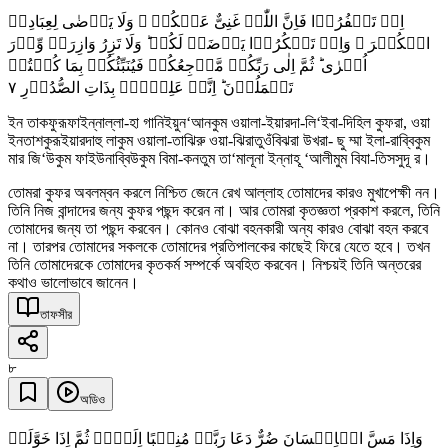
اِنۡ تَکۡفُرُوۡا فَاِنَّ اللّٰہَ غَنِیٌّ عَنۡکُمۡ ۟ وَلَا یَرۡضٰی لِعِبَادِہِ
الۡکُفۡرَ ۚ وَاِنۡ تَشۡکُرُوۡا یَرۡضَہُ لَکُمۡ ؕ وَلَا تَزِرُ وَازِرَۃٌ وِّزۡرَ
اُخۡرٰی ؕ ثُمَّ اِلٰی رَبِّکُمۡ مَّرۡجِعُکُمۡ فَیُنَبِّئُکُمۡ بِمَا کُنۡتُمۡ
٧
تَعۡمَلُوۡنَ ؕ اِنَّہٗ عَلِیۡمٌۢ بِذَاتِ الصُّدُوۡرِ
ইন তাকফুরূফাইন্নাল্লা-হা গানিইয়ুন‘আনকুম ওয়ালা-ইয়ারদা-লি‘ইবা-দিহিল কুফরা, ওয়া
ইনতাশকুরূইয়ারদাহু লাকুম ওয়ালা-তাঝিরু ওয়া-ঝিরাতুওঁবিঝরা উখরা- ছু ম্মা ইলা-রাব্বিকুম
মার জি‘উকুম ফাইউনাব্বিউকুম বিমা-কনতুম তা‘মালূনা ইন্নাহূ ‘আলীমুম বিযা-তিসসুদূ র।
তোমরা কুফর অবলম্বন করলে নিশ্চিত জেনে রেখ আল্লাহ তোমাদের কারও মুখাপেক্ষী নন।
তিনি নিজ বান্দাদের জন্য কুফর পছন্দ করেন না। আর তোমরা কৃতজ্ঞতা প্রকাশ করলে, তিনি
তোমাদের জন্য তা পছন্দ করবেন। কোনও বোঝা বহনকারী অন্য কারও বোঝা বহন করবে
না। তারপর তোমাদের সকলকে তোমাদের প্রতিপালকের কাছেই ফিরে যেতে হবে। তখন
তিনি তোমাদেরকে তোমাদের কৃতকর্ম সম্পর্কে অবহিত করবেন। নিশ্চয়ই তিনি অন্তরের
কথাও ভালোভাবে জানেন।
তাফসীর
৮
অডিও
وَاِذَا مَسَّ الۡاِنۡسَانَ ضُرٌّ دَعَا رَبَّہٗ مُنِیۡبًا اِلَیۡہِ ثُمَّ اِذَا خَوَّلَہٗ