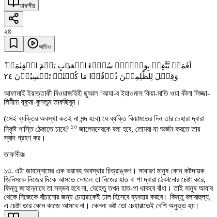
তাফসীর
২৪
অডিও
اَفَمَنۡ یَّتَّقِیۡ بِوَجۡہِہٖ سُوۡٓءَ الۡعَذَابِ یَوۡمَ الۡقِیٰمَۃِ ؕ
٢٤
وَقِیۡلَ لِلظّٰلِمِیۡنَ ذُوۡقُوۡا مَا کُنۡتُمۡ تَکۡسِبُوۡنَ
আফামাইঁ ইয়াত্তাকী বিওয়াজহিহী ছূআল ‘আযা-ব ইয়াওমাল কিয়া-মাতি ওয়া কীলা লিজ্জা-
লিমীনা যূকূমা-কুনতুম তাকছিবূন।
(সেই ব্যক্তির অবস্থা কতই না মন্দ হবে) যে ব্যক্তি কিয়ামতের দিন তার চেহারা দ্বারা
১৩
নিকৃষ্ট শাস্তি ঠেকাতে চাবে?
জালেমদেরকে বলা হবে, তোমরা যা অর্জন করতে তার
স্বাদ গ্রহণ কর।
তাফসীরঃ
১৩. এটা জাহান্নামের এক ভয়াবহ অবস্থার চিত্রাঙ্কণ। সাধারণ মানুষ কোন কষ্টদায়ক
জিনিসকে নিজের দিকে আসতে দেখলে তা নিজের হাত বা পা দ্বারা ঠেকানোর চেষ্টা করে,
কিন্তু জাহান্নামে তা সম্ভব হবে না, যেহেতু তখন হাত-পা থাকবে বাঁধা। তাই মানুষ আযাব
থেকে নিজেকে বাঁচানোর জন্য চেহারাকেই ঢাল হিসেবে ব্যবহার করবে। কিন্তু বলাবাহুল্য,
এ চেষ্টা তার কোন কাজে আসবে না। কেননা কষ্ট তো চেহারাতেই বেশি অনুভূত হয়।