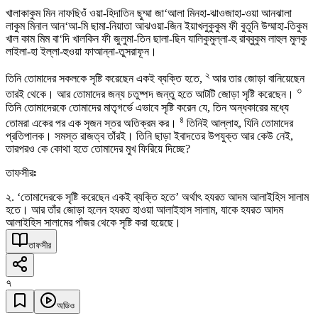
খালাকাকুম মিন নাফছিওঁ ওয়া-হিদাতিন ছুম্মা জা‘আলা মিনহা-ঝাওজাহা-ওয়া আনঝালা
লাকুম মিনাল আন‘আ-মি ছামা-নিয়াতা আঝওয়া-জিন ইয়াখলুকুকুম ফী বুতূনি উম্মাহা-তিকুম
খাল কাম মিম বা‘দি খালকিন ফী জুলুমা-তিন ছালা-ছিন যালিকুমুল্লা-হু রাব্বুকুম লাহুল মুলকু
লাইলা-হা ইল্লা-হুওয়া ফাআন্না-তুসরাফূন।
২
তিনি তোমাদের সকলকে সৃষ্টি করেছেন একই ব্যক্তি হতে,
আর তার জোড়া বানিয়েছেন
৩
তারই থেকে। আর তোমাদের জন্য চতুষ্পদ জন্তু হতে আটটি জোড়া সৃষ্টি করেছেন।
তিনি তোমাদেরকে তোমাদের মাতৃগর্ভে এভাবে সৃষ্টি করেন যে, তিন অন্ধকারের মধ্যে
৪
তোমরা একের পর এক সৃজন স্তর অতিক্রম কর।
তিনিই আল্লাহ, যিনি তোমাদের
প্রতিপালক। সমস্ত রাজত্ব তাঁরই। তিনি ছাড়া ইবাদতের উপযুক্ত আর কেউ নেই,
তারপরও কে কোথা হতে তোমাদের মুখ ফিরিয়ে দিচ্ছে?
তাফসীরঃ
২. ‘তোমাদেরকে সৃষ্টি করেছেন একই ব্যক্তি হতে’ অর্থাৎ হযরত আদম আলাইহিস সালাম
হতে। আর তাঁর জোড়া হলেন হযরত হাওয়া আলাইহাস সালাম, যাকে হযরত আদম
আলাইহিস সালামের পাঁজর থেকে সৃষ্টি করা হয়েছে।
তাফসীর
৭
অডিও