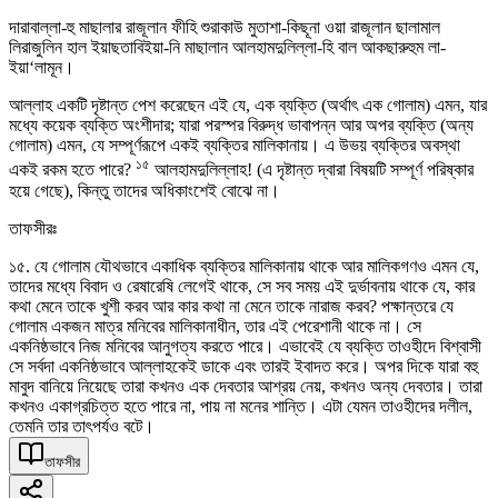
দারাবাল্লা-হু মাছালার রাজূলান ফীহি শুরাকাউ মুতাশা-কিছূনা ওয়া রাজূলান ছালামাল
লিরাজুলিন হাল ইয়াছতাবিইয়া-নি মাছালান আলহামদুলিল্লা-হি বাল আকছারুহুম লা-
ইয়া‘লামূন।
আল্লাহ একটি দৃষ্টান্ত পেশ করেছেন এই যে, এক ব্যক্তি (অর্থাৎ এক গোলাম) এমন, যার
মধ্যে কয়েক ব্যক্তি অংশীদার; যারা পরস্পর বিরুদ্ধ ভাবাপন্ন আর অপর ব্যক্তি (অন্য
গোলাম) এমন, যে সম্পূর্ণরূপে একই ব্যক্তির মালিকানায়। এ উভয় ব্যক্তির অবস্থা
১৫
একই রকম হতে পারে?
আলহামদুলিল্লাহ! (এ দৃষ্টান্ত দ্বারা বিষয়টি সম্পূর্ণ পরিষ্কার
হয়ে গেছে), কিন্তু তাদের অধিকাংশেই বোঝে না।
তাফসীরঃ
১৫. যে গোলাম যৌথভাবে একাধিক ব্যক্তির মালিকানায় থাকে আর মালিকগণও এমন যে,
তাদের মধ্যে বিবাদ ও রেষারেষি লেগেই থাকে, সে সব সময় এই দুর্ভাবনায় থাকে যে, কার
কথা মেনে তাকে খুশী করব আর কার কথা না মেনে তাকে নারাজ করব? পক্ষান্তরে যে
গোলাম একজন মাত্র মনিবের মালিকানাধীন, তার এই পেরেশানী থাকে না। সে
একনিষ্ঠভাবে নিজ মনিবের আনুগত্য করতে পারে। এভাবেই যে ব্যক্তি তাওহীদে বিশ্বাসী
সে সর্বদা একনিষ্ঠভাবে আল্লাহকেই ডাকে এবং তারই ইবাদত করে। অপর দিকে যারা বহু
মাবুদ বানিয়ে নিয়েছে তারা কখনও এক দেবতার আশ্রয় নেয়, কখনও অন্য দেবতার। তারা
কখনও একাগ্রচিত্ত হতে পারে না, পায় না মনের শান্তি। এটা যেমন তাওহীদের দলীল,
তেমনি তার তাৎপর্যও বটে।
তাফসীর