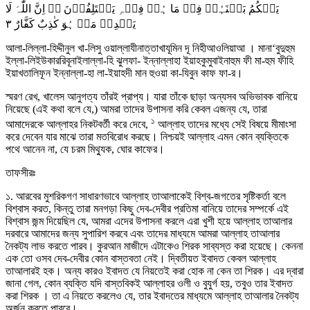
یَحۡکُمُ بَیۡنَہُمۡ فِیۡ مَا ہُمۡ فِیۡہِ یَخۡتَلِفُوۡنَ ۬ؕ اِنَّ اللّٰہَ لَا
٣
یَہۡدِیۡ مَنۡ ہُوَ کٰذِبٌ کَفَّارٌ
আলা-লিল্লা-হিদ্দীনুল খা-লিসু ওয়াল্লাযীনাত্তাখাযূমিন দূ নিহীআওলিয়াআ । মানা‘বুদুহুম
ইল্লা-লিইউকাররিবূনাইলাল্লা-হি ঝুলফা- ইন্নাল্লাহা ইয়াহকুমুবাইনাহুম ফী মা-হুম ফীহি
ইয়াখতালিফূন ইন্নাল্লা-হা লা-ইয়াহদী মান হুওয়া কা-যিবুন কাফ ফা-র।
স্মরণ রেখ, খালেস আনুগত্য তাঁরই প্রাপ্য। যারা তাঁকে ছাড়া অন্যসব অভিভাবক বানিয়ে
নিয়েছে (এই কথা বলে যে,) আমরা তাদের উপাসনা করি কেবল এজন্য যে, তারা
১
আমাদেরকে আল্লাহর নিকটবর্তী করে দেবে,
আল্লাহ তাদের মধ্যে সেই বিষয়ে মীমাংসা
করে দেবেন যার মাঝে তারা মতবিরোধ করছে। নিশ্চয়ই আল্লাহ এমন কোন ব্যক্তিকে
পথে আনেন না, যে চরম মিথ্যুক, ঘোর কাফের।
তাফসীরঃ
১. আরবের মুশরিকগণ সাধারণভাবে আল্লাহ তাআলাকেই বিশ্ব-জগতের সৃষ্টিকর্তা বলে
বিশ্বাস করত, কিন্তু তারা মনগড়া কিছু দেব-দেবীর প্রতিমা বানিয়ে তাদের সম্পর্কে এই
বিশ্বাস জন্ম দিয়েছিল যে, আমরা এদের উপাসনা করলে এরা খুশী হয়ে আল্লাহ তাআলার
দরবারে আমাদের জন্য সুপারিশ করবে এবং তাদের মাধ্যমে আমরা আল্লাহ তাআলার
নৈকট্য লাভ করতে পারব। কুরআন মাজীদে এটাকেও শিরক সাব্যস্ত করা হয়েছে। কেননা
এক তো ওসব দেব-দেবীর কোন বাস্তবতা নেই। দ্বিতীয়ত ইবাদত কেবল আল্লাহ
তাআলারই হক। অন্য কারও ইবাদত যে নিয়তেই করা হোক না কেন তা শিরক। এর দ্বারা
জানা গেল, কোন ব্যক্তি যদি বাস্তবিকই আল্লাহর ওলী ও বুযুর্গ হয়, তবুও তার ইবাদত
করা শিরক । তা এ নিয়তে করলেও যে, তার ইবাদতের মাধ্যমে আল্লাহ তাআলার নৈকট্য
অর্জন করতে পারবে।