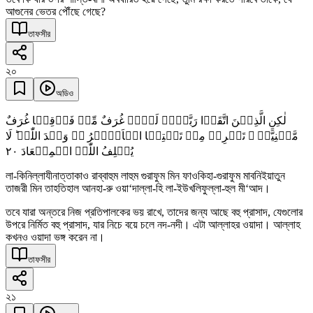
আগুনের ভেতর পৌঁছে গেছে?
তাফসীর
২০
অডিও
لٰکِنِ الَّذِیۡنَ اتَّقَوۡا رَبَّہُمۡ لَہُمۡ غُرَفٌ مِّنۡ فَوۡقِہَا غُرَفٌ
مَّبۡنِیَّۃٌ ۙ تَجۡرِیۡ مِنۡ تَحۡتِہَا الۡاَنۡہٰرُ ۬ؕ وَعۡدَ اللّٰہِ ؕ لَا
٢۰
یُخۡلِفُ اللّٰہُ الۡمِیۡعَادَ
লা-কিনিল্লাযীনাত্তাকাও রাব্বাহুম লাহুম গুরাফুম মিন ফাওকিহা-গুরাফুম মাবনিইয়াতুন
তাজরী মিন তাহতিহাল আনহা-রু ওয়া‘দাল্লা-হি লা-ইউখলিফুল্লা-হুল মী‘আদ।
তবে যারা অন্তরে নিজ প্রতিপালকের ভয় রাখে, তাদের জন্য আছে বহু প্রাসাদ, যেগুলোর
উপরে নির্মিত বহু প্রাসাদ, যার নিচে বয়ে চলে নদ-নদী। এটা আল্লাহর ওয়াদা। আল্লাহ
কখনও ওয়াদা ভঙ্গ করেন না।
তাফসীর
২১