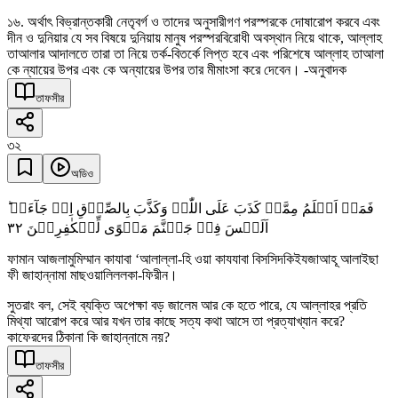
১৬. অর্থাৎ বিভ্রান্তকারী নেতৃবর্গ ও তাদের অনুসারীগণ পরস্পরকে দোষারোপ করবে এবং
দীন ও দুনিয়ার যে সব বিষয়ে দুনিয়ায় মানুষ পরস্পরবিরোধী অবস্থান নিয়ে থাকে, আল্লাহ
তাআলার আদালতে তারা তা নিয়ে তর্ক-বিতর্কে লিপ্ত হবে এবং পরিশেষে আল্লাহ তাআলা
কে ন্যায়ের উপর এবং কে অন্যায়ের উপর তার মীমাংসা করে দেবেন। -অনুবাদক
তাফসীর
৩২
অডিও
فَمَنۡ اَظۡلَمُ مِمَّنۡ کَذَبَ عَلَی اللّٰہِ وَکَذَّبَ بِالصِّدۡقِ اِذۡ جَآءَہٗ ؕ
٣٢
اَلَیۡسَ فِیۡ جَہَنَّمَ مَثۡوًی لِّلۡکٰفِرِیۡنَ
ফামান আজলামুমিম্মান কাযাবা ‘আলাল্লা-হি ওয়া কাযযাবা বিসসিদকিইযজাআহূ আলাইছা
ফী জাহান্নামা মাছওয়ালিললকা-ফিরীন।
সুতরাং বল, সেই ব্যক্তি অপেক্ষা বড় জালেম আর কে হতে পারে, যে আল্লাহর প্রতি
মিথ্যা আরোপ করে আর যখন তার কাছে সত্য কথা আসে তা প্রত্যাখ্যান করে?
কাফেরদের ঠিকানা কি জাহান্নামে নয়?
তাফসীর