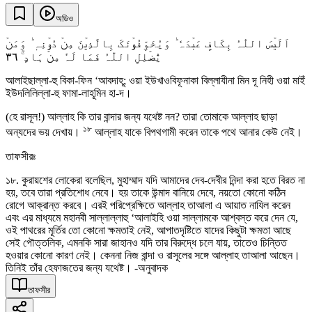
অডিও
اَلَیۡسَ اللّٰہُ بِکَافٍ عَبۡدَہٗ ؕ وَیُخَوِّفُوۡنَکَ بِالَّذِیۡنَ مِنۡ دُوۡنِہٖ ؕ وَمَنۡ
٣٦
یُّضۡلِلِ اللّٰہُ فَمَا لَہٗ مِنۡ ہَادٍ ۚ
আলাইছাল্লা-হু বিকা-ফিন ‘আবদাহূ; ওয়া ইউখাওবিফূনাকা বিল্লাযীনা মিন দূ নিহী ওয়া মাইঁ
ইউদলিলিল্লা-হু ফামা-লাহূমিন হা-দ।
(হে রাসূল!) আল্লাহ কি তার বান্দার জন্য যথেষ্ট নন? তারা তোমাকে আল্লাহ ছাড়া
১৮
অন্যদের ভয় দেখায়।
আল্লাহ যাকে বিপথগামী করেন তাকে পথে আনার কেউ নেই।
তাফসীরঃ
১৮. কুরায়শের লোকেরা বলেছিল, মুহাম্মাদ যদি আমাদের দেব-দেবীর নিন্দা করা হতে বিরত না
হয়, তবে তারা প্রতিশোধ নেবে। হয় তাকে উন্মাদ বানিয়ে দেবে, নয়তো কোনো কঠিন
রোগে আক্রান্ত করবে। এরই পরিপ্রেক্ষিতে আল্লাহ তাআলা এ আয়াত নাযিল করেন
এবং এর মাধ্যমে মহানবী সাল্লাল্লাহু ‘আলাইহি ওয়া সাল্লামকে আশ্বস্ত করে দেন যে,
ওই পাথরের মূর্তির তো কোনো ক্ষমতাই নেই, আপাতদৃষ্টিতে যাদের কিছুটা ক্ষমতা আছে
সেই পৌত্তলিক, এমনকি সারা জাহানও যদি তার বিরুদ্ধে চলে যায়, তাতেও চিন্তিত
হওয়ার কোনো কারণ নেই। কেননা নিজ বান্দা ও রাসূলের সঙ্গে আল্লাহ তাআলা আছেন।
তিনিই তাঁর হেফাজতের জন্য যথেষ্ট। -অনুবাদক
তাফসীর