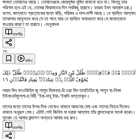
ক্ষমতা তোমাদের আছে। তোমাদেরকে জোরপূর্বক মুমিন বানানো হবে না। কিন্তু তার
পরিণাম হবে এই যে, তোমরা কিয়ামতের দিন সবকিছু হারাবে। হযরত ইবন আব্বাস (রা.)
বলেন, জান্নাতে প্রত্যেকের জন্য বাড়ি, পরিবার ও দাস-দাসী আছে। যে ব্যক্তি আল্লাহ
তাআলার আনুগত্য করে সে তা পাবে আর যে ব্যক্তি অবাধ্যতা করে সে জাহান্নামে
যাওয়ার কারণে তা হারাবে। -অনুবাদক
তাফসীর
১৬
অডিও
لَہُمۡ مِّنۡ فَوۡقِہِمۡ ظُلَلٌ مِّنَ النَّارِ وَمِنۡ تَحۡتِہِمۡ ظُلَلٌ ؕ ذٰلِکَ
١٦
یُخَوِّفُ اللّٰہُ بِہٖ عِبَادَہٗ ؕ یٰعِبَادِ فَاتَّقُوۡنِ
লাহুম মিন ফাওকিহিম জু লালুম মিনান্না-রি ওয়া মিন তাহতিহিম জু লালুন যা-লিকা
ইউখাওবিফুল্লা-হু বিহী ‘ইবা-দাহূ ইয়া-‘ইবাদি ফাত্তাকূন।
তাদের জন্য তাদের উপর দিক থেকেও থাকবে আগুনের মেঘ এবং তাদের নিচের দিকেও
থাকবে অনুরূপ মেঘ। এটাই সেই জিনিস যা দ্বারা আল্লাহ তাঁর বান্দাদেরকে সতর্ক করেন।
সুতরাং হে আমার বান্দাগণ অন্তরে আমার ভয় রাখ।
তাফসীর