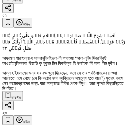
তাফসীর
২২
অডিও
اَفَمَنۡ شَرَحَ اللّٰہُ صَدۡرَہٗ لِلۡاِسۡلَامِ فَہُوَ عَلٰی نُوۡرٍ مِّنۡ
رَّبِّہٖ ؕ فَوَیۡلٌ لِّلۡقٰسِیَۃِ قُلُوۡبُہُمۡ مِّنۡ ذِکۡرِ اللّٰہِ ؕ اُولٰٓئِکَ فِیۡ
٢٢
ضَلٰلٍ مُّبِیۡنٍ
আফামান শারাহাল্লা-হু সাদরাহূলিলইছলা-মি ফাহুওয়া ‘আলা-নূরিম মিররাব্বিহী
ফাওয়াইলুলিললকা-ছিয়াতি কু লূবুহুম মিন যিকরিল্লা-হি উলাইকা ফী দালা-লিম মুবীন।
আল্লাহ ইসলামের জন্য যার বক্ষ খুলে দিয়েছেন, ফলে সে তার প্রতিপালকের দেওয়া
আলোতে এসে গেছে (সে কি কঠোর হৃদয় ব্যক্তিদের সমতুল্য হতে পারে?) সুতরাং ধ্বংস
সেই কঠোরপ্রাণদের জন্য, যারা আল্লাহর যিকির থেকে বিমুখ। তারা সুস্পষ্ট বিভ্রান্তিতে
নিপতিত।
তাফসীর
২৩
অডিও