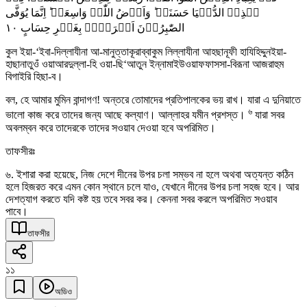
ہٰذِہِ الدُّنۡیَا حَسَنَۃٌ ؕ وَاَرۡضُ اللّٰہِ وَاسِعَۃٌ ؕ اِنَّمَا یُوَفَّی
١۰
الصّٰبِرُوۡنَ اَجۡرَہُمۡ بِغَیۡرِ حِسَابٍ
কুল ইয়া-‘ইবা-দিল্লাযীনা আ-মানুত্তাকূরাব্বাকুম লিল্লাযীনা আহছানূফী হাযিহিদ্দুনইয়া-
হাছানাতুওঁ ওয়াআরদুল্লা-হি ওয়া-ছি‘আতুন ইন্নামাইউওয়াফফাসসা-বিরূনা আজরাহুম
বিগাইরি হিছা-ব।
বল, হে আমার মুমিন বান্দাগণ! অন্তরে তোমাদের প্রতিপালকের ভয় রাখ। যারা এ দুনিয়াতে
৬
ভালো কাজ করে তাদের জন্য আছে কল্যাণ। আল্লাহর যমীন প্রশস্ত।
যারা সবর
অবলম্বন করে তাদেরকে তাদের সওয়াব দেওয়া হবে অপরিমিত।
তাফসীরঃ
৬. ইশারা করা হয়েছে, নিজ দেশে দীনের উপর চলা সম্ভব না হলে অথবা অত্যন্ত কঠিন
হলে হিজরত করে এমন কোন স্থানে চলে যাও, যেখানে দীনের উপর চলা সহজ হবে। আর
দেশত্যাগ করতে যদি কষ্ট হয় তবে সবর কর। কেননা সবর করলে অপরিমিত সওয়াব
পাবে।
তাফসীর
১১
অডিও