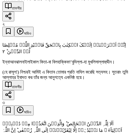
তাফসীর
২
অডিও
اِنَّاۤ اَنۡزَلۡنَاۤ اِلَیۡکَ الۡکِتٰبَ بِالۡحَقِّ فَاعۡبُدِ اللّٰہَ مُخۡلِصًا
٢
لَّہُ الدِّیۡنَ ؕ
ইন্নাআনঝালনাইলাইকাল কিতা-বা বিলহাক্কিফা‘বুদিল্লা-হা মুখলিসাল্লাহুদ্দীন।
(হে রাসূল!) নিশ্চয়ই আমিই এ কিতাব তোমার প্রতি নাযিল করেছি সত্যসহ। সুতরাং তুমি
আল্লাহর ইবাদত কর তাঁর জন্য আনুগত্যে একনিষ্ঠ হয়ে।
তাফসীর
৩
অডিও
اَلَا لِلّٰہِ الدِّیۡنُ الۡخَالِصُ ؕ وَالَّذِیۡنَ اتَّخَذُوۡا مِنۡ دُوۡنِہٖۤ
اَوۡلِیَآءَ ۘ مَا نَعۡبُدُہُمۡ اِلَّا لِیُقَرِّبُوۡنَاۤ اِلَی اللّٰہِ زُلۡفٰی ؕ اِنَّ اللّٰہَ