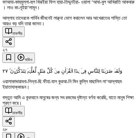
ফাআযা-কাহুমুল্লা-হুল খিঝইয়া ফিল হায়া-তিদ্দুনইয়া- ওয়ালা ‘আযা-বুল আখিরাতি আকবারু
। লাও কা-নূইয়া‘লামূন।
আল্লাহ তাদেরকে পার্থিব জীবনেই লাঞ্ছনা ভোগ করালেন আর আখেরাতের শাস্তি তো
আরও বড় যদি তারা জানত।
তাফসীর
২৭
অডিও
٢٧
وَلَقَدۡ ضَرَبۡنَا لِلنَّاسِ فِیۡ ہٰذَا الۡقُرۡاٰنِ مِنۡ کُلِّ مَثَلٍ لَّعَلَّہُمۡ یَتَذَکَّرُوۡنَ ۚ
ওয়ালাকাদ্দারাবনা-লিন্না-ছি ফীহা-যাল কুরআ-নি মিন কুল্লি মাছালিল লা‘আল্লাহুম
ইয়াতাযাক্কারূন।
বস্তুত আমি এ কুরআনে মানুষের জন্য সব রকমের দৃষ্টান্ত বর্ণনা করেছি, যাতে মানুষ শিক্ষা
গ্রহণ করে।
তাফসীর
২৮