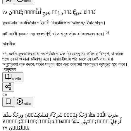
অডিও
٢٨
قُرۡاٰنًا عَرَبِیًّا غَیۡرَ ذِیۡ عِوَجٍ لَّعَلَّہُمۡ یَتَّقُوۡنَ
কুরআ-নান ‘আরাবিইয়ান গাইরা যী ‘ইওয়াজিল লা‘আল্লাহুম ইয়াত্তাকূন।
১৪
এটা আরবী কুরআন, নয় বক্রতাপূর্ণ, যাতে মানুষ তাকওয়া অবলম্বন করে।
তাফসীরঃ
১৪. অর্থাৎ কুরআনের ভাষা নয় প্যাঁচানো এবং বিষয়বস্তু নয় জটিল ও বিসদৃশ, যা কারও
পক্ষে বোঝা ও মানা কষ্টসাধ্য হবে। মানার ইচ্ছায় পাঠ করলে যে কেউ এর দ্বারা
অনুপ্রেরণা লাভ করবে, পথের সন্ধান পাবে এবং তাকওয়া অবলম্বনে প্রস্তুত হয়ে যাবে।
-অনুবাদক
তাফসীর
২৯
অডিও
ضَرَبَ اللّٰہُ مَثَلًا رَّجُلًا فِیۡہِ شُرَکَآءُ مُتَشٰکِسُوۡنَ وَرَجُلًا سَلَمًا
لِّرَجُلٍ ؕ ہَلۡ یَسۡتَوِیٰنِ مَثَلًا ؕ اَلۡحَمۡدُ لِلّٰہِ ۚ بَلۡ اَکۡثَرُہُمۡ لَا
٢٩
یَعۡلَمُوۡنَ