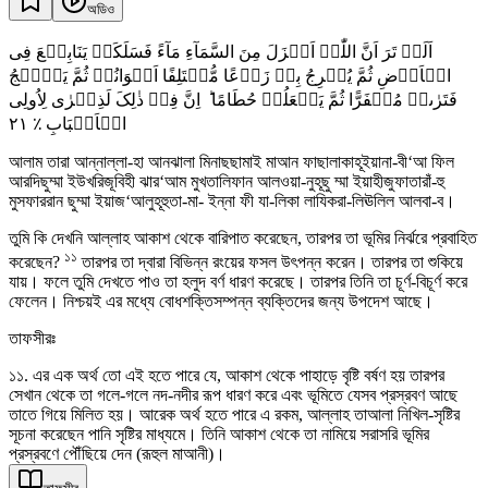
অডিও
اَلَمۡ تَرَ اَنَّ اللّٰہَ اَنۡزَلَ مِنَ السَّمَآءِ مَآءً فَسَلَکَہٗ یَنَابِیۡعَ فِی
الۡاَرۡضِ ثُمَّ یُخۡرِجُ بِہٖ زَرۡعًا مُّخۡتَلِفًا اَلۡوَانُہٗ ثُمَّ یَہِیۡجُ
فَتَرٰىہُ مُصۡفَرًّا ثُمَّ یَجۡعَلُہٗ حُطَامًا ؕ اِنَّ فِیۡ ذٰلِکَ لَذِکۡرٰی لِاُولِی
٢١
الۡاَلۡبَابِ ٪
আলাম তারা আন্নাল্লা-হা আনঝালা মিনাছছামাই মাআন ফাছালাকাহূইয়ানা-বী‘আ ফিল
আরদিছুম্মা ইউখরিজূবিহী ঝার‘আম মুখতালিফান আলওয়া-নুহূছু ম্মা ইয়াহীজুফাতারাঁ-হু
মুসফাররান ছুম্মা ইয়াজ‘আলুহূহুতা-মা- ইন্না ফী যা-লিকা লাযিকরা-লিঊলিল আলবা-ব।
তুমি কি দেখনি আল্লাহ আকাশ থেকে বারিপাত করেছেন, তারপর তা ভূমির নির্ঝরে প্রবাহিত
১১
করেছেন?
তারপর তা দ্বারা বিভিন্ন রংয়ের ফসল উৎপন্ন করেন। তারপর তা শুকিয়ে
যায়। ফলে তুমি দেখতে পাও তা হলুদ বর্ণ ধারণ করেছে। তারপর তিনি তা চূর্ণ-বিচূর্ণ করে
ফেলেন। নিশ্চয়ই এর মধ্যে বোধশক্তিসম্পন্ন ব্যক্তিদের জন্য উপদেশ আছে।
তাফসীরঃ
১১. এর এক অর্থ তো এই হতে পারে যে, আকাশ থেকে পাহাড়ে বৃষ্টি বর্ষণ হয় তারপর
সেখান থেকে তা গলে-গলে নদ-নদীর রূপ ধারণ করে এবং ভূমিতে যেসব প্রস্রবণ আছে
তাতে গিয়ে মিলিত হয়। আরেক অর্থ হতে পারে এ রকম, আল্লাহ তাআলা নিখিল-সৃষ্টির
সূচনা করেছেন পানি সৃষ্টির মাধ্যমে। তিনি আকাশ থেকে তা নামিয়ে সরাসরি ভূমির
প্রস্রবণে পৌঁছিয়ে দেন (রূহুল মাআনী)।