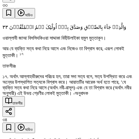
৩৩
অডিও
٣٣
وَالَّذِیۡ جَآءَ بِالصِّدۡقِ وَصَدَّقَ بِہٖۤ اُولٰٓئِکَ ہُمُ الۡمُتَّقُوۡنَ
ওয়াল্লাযী জাআ বিসসিদকিওয়া সাদ্দাকা বিহীউলাইকা হুমুল মুত্তাকূন।
আর যে ব্যক্তি সত্য কথা নিয়ে আসে এবং নিজেও তা বিশ্বাস করে, এরূপ লোকই
১৭
মুত্তাকী।
তাফসীরঃ
১৭. অর্থাৎ আল্লাহভীরুদের পরিচয় হল, তারা সদা সত্য বলে, সত্য উপস্থিত করে এবং
অন্যের উপস্থাপিত সত্যকে বিশ্বাস করে। আয়াতটির আরেক অর্থ হতে পারে, ‘যে
ব্যক্তি সত্য কথা নিয়ে আসে (অর্থাৎ নবী-রাসূল) এবং যে তা বিশ্বাস করে (অর্থাৎ নবীর
অনুসারী) এই উভয় শ্রেণীর লোকই মুত্তাকী। -অনুবাদক
তাফসীর
৩৪
অডিও