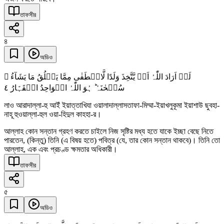
তাফসীর
৪
অডিও
لَوۡ اَرَادَ اللّٰہُ اَنۡ یَّتَّخِذَ وَلَدًا لَّاصۡطَفٰی مِمَّا یَخۡلُقُ مَا یَشَآءُ ۙ
٤
سُبۡحٰنَہٗ ؕ ہُوَ اللّٰہُ الۡوَاحِدُ الۡقَہَّارُ
লাও আরাদাল্লা-হু আইঁ ইয়াত্তাখিযা ওয়ালাদাল্লাসতাফা-মিম্মা-ইয়াখলুকূমা ইয়াশাউ ছুবহা-
নাহূ হুওয়াল্লা-হুল ওয়া-হিদুল কাহহা-র।
আল্লাহ কোন সন্তান গ্রহণ করতে চাইলে নিজ সৃষ্টির মধ্য হতে যাকে ইচ্ছা বেছে নিতে
পারতেন, (কিন্তু) তিনি (এ বিষয় হতে) পবিত্র (যে, তার কোন সন্তান থাকবে)। তিনি তো
আল্লাহ, এক এবং প্রচণ্ড ক্ষমতার অধিকারী।
তাফসীর
৫
অডিও