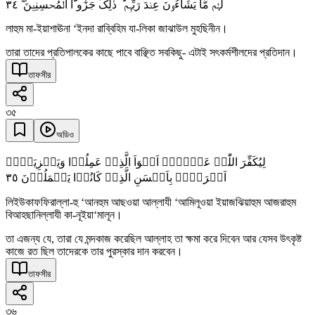
٣٤
لَہُمۡ مَّا یَشَآءُوۡنَ عِنۡدَ رَبِّہِمۡ ؕ ذٰلِکَ جَزٰٓوٴُا الۡمُحۡسِنِیۡنَ ۚۖ
লাহুম মা-ইয়াশাঊনা ‘ইনদা রাব্বিহিম যা-লিকা জাঝাউল মুহছিনীন।
তারা তাদের প্রতিপালকের কাছে পাবে বাঞ্ছিত সবকিছু- এটাই সৎকর্মশীলদের প্রতিদান।
তাফসীর
৩৫
অডিও
لِیُکَفِّرَ اللّٰہُ عَنۡہُمۡ اَسۡوَاَ الَّذِیۡ عَمِلُوۡا وَیَجۡزِیَہُمۡ
٣٥
اَجۡرَہُمۡ بِاَحۡسَنِ الَّذِیۡ کَانُوۡا یَعۡمَلُوۡنَ
লিইউকাফফিরাল্লা-হু ‘আনহুম আছওয়া আল্লাযী ‘আমিলূওয়া ইয়াজঝিয়াহুম আজরাহুম
বিআহছানিল্লাযী কা-নূইয়া‘মালূন।
তা এজন্য যে, তারা যে মন্দকাজ করেছিল আল্লাহ তা ক্ষমা করে দিবেন আর যেসব উৎকৃষ্ট
কাজে রত ছিল তাদেরকে তার পুরস্কার দান করবেন।
তাফসীর
৩৬