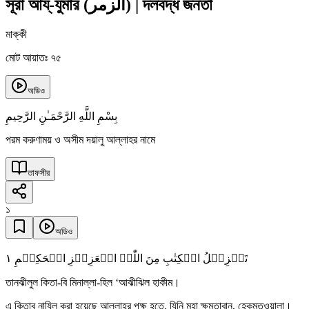
সূরা আয্‌-যুমার
(
الزمر
)
|
দলবদ্ধ জনতা
মাক্কী
মোট আয়াতঃ ৭৫
অডিও
بِسْمِ اللَّهِ الرَّحْمَـٰنِ الرَّحِيمِ
পরম করুণাময় ও অসীম দয়ালু আল্লাহর নামে
তাফসীর
১
অডিও
١
تَنۡزِیۡلُ الۡکِتٰبِ مِنَ اللّٰہِ الۡعَزِیۡزِ الۡحَکِیۡمِ
তানঝীলুল কিতা-বি মিনাল্লা-হিল ‘আঝীঝিল হাকীম।
এ কিতাব নাযিল করা হয়েছে আল্লাহর পক্ষ হতে, যিনি মহা ক্ষমতাবান, হেকমতওয়ালা।