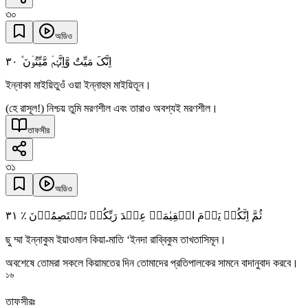
৩০
অডিও
٣۰
اِنَّکَ مَیِّتٌ وَّاِنَّہُمۡ مَّیِّتُوۡنَ ۫
ইন্নাকা মাইয়িতুওঁ ওয়া ইন্নাহুম মাইয়িতূন।
(হে রাসূল!) নিশ্চয় তুমি মরণশীল এবং তারাও অবশ্যই মরণশীল।
তাফসীর
৩১
অডিও
٣١
ثُمَّ اِنَّکُمۡ یَوۡمَ الۡقِیٰمَۃِ عِنۡدَ رَبِّکُمۡ تَخۡتَصِمُوۡنَ ٪
ছু ম্মা ইন্নাকুম ইয়াওমাল কিয়া-মাতি ‘ইনদা রাব্বিকুম তাখতাসিমূন।
অবশেষে তোমরা সকলে কিয়ামতের দিন তোমাদের প্রতিপালকের সামনে বাদানুবাদ করবে।
১৬
তাফসীরঃ