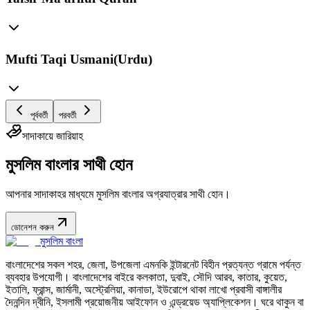
Mufti Taqi Usmani(Urdu)
পূর্ববর্তী
পরবর্তী
সাদাকায়ে জারিয়াহ
মুসলিম বাংলার সাথী হোন
আপনার সাদাকাহর মাধ্যমে মুসলিম বাংলার অগ্রযাত্রার সাথী হোন।
ডোনেশন করুন
মুসলিম বাংলা
বাংলাদেশের সকল শহর, জেলা, উপজেলা এমনকি ইন্টারনেট বিহীন প্রত্যন্ত গ্রামে পর্যন্ত
ব্যবহার উপযোগী। বাংলাদেশের বাইরে কলকাতা, দুবাই, সৌদি আরব, কাতার, কুয়েত,
ইতালি, ফ্রান্স, জার্মানী, অস্ট্রেলিয়া, কানাডা, ইউরোপে থাকা লাখো প্রবাসী বাঙ্গালীর
দৈনন্দিন দ্বীনি, ইসলামী প্রয়োজনীয় আইফোন ও এন্ড্রয়েড অ্যাপ্লিকেশন। ঘরে থাকুন বা