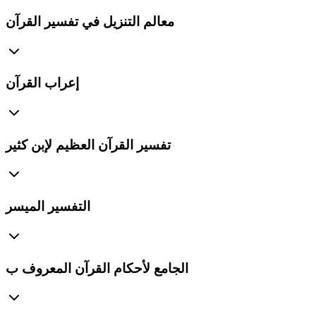
معالم التنزيل في تفسير القرآن
إعراب القرآن
تفسير القرآن العظيم لإبن كثير
التفسير الميسر
الجامع لأحكام القرآن المعروف ب