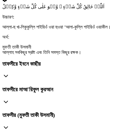
اَللّٰہُ خَالِقُ کُلِّ شَیۡءٍ ۫ وَّہُوَ عَلٰی کُلِّ شَیۡءٍ وَّکِیۡلٌ
উচ্চারণ:
আল্লা-হু খা-লিকুকুল্লি শাইয়িওঁ ওয়া হুওয়া ‘আলা-কুল্লি শাইয়িওঁ ওয়াকীল।
অর্থ:
মুফতী তাকী উসমানী
আল্লাহ সবকিছুর স্রষ্টা এবং তিনি সমস্ত কিছুর রক্ষক।
তাফসীরে ইবনে কাছীর
তাফসীরে মাআ'রিফুল কুরআন
তাফসীর (মুফতী তাকী উসমানী)