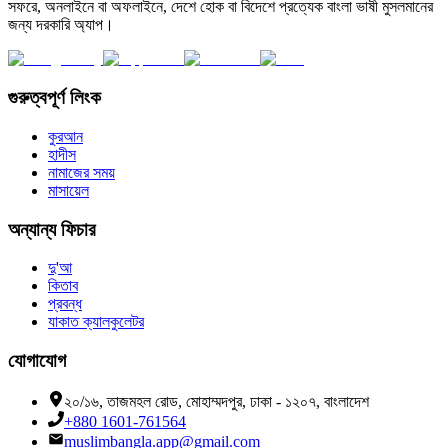
সফরে, অনলাইনে বা অফলাইনে, দেশে হোক বা বিদেশে প্রত্যেক বাংলা ভাষী মুসলমানের
জন্য দরকারি অ্যাপ।
গুরুত্বপূর্ণ লিংক
কুরআন
হাদীস
নামাজের সময়
মাসায়েল
অন্যান্য ফিচার
দু'আ
কিতাব
প্রবন্ধ
যাকাত ক্যালকুলেটর
যোগাযোগ
২০/১৬, তাজমহল রোড, মোহাম্মদপুর, ঢাকা - ১২০৭, বাংলাদেশ
+880 1601-761564
muslimbangla.app@gmail.com