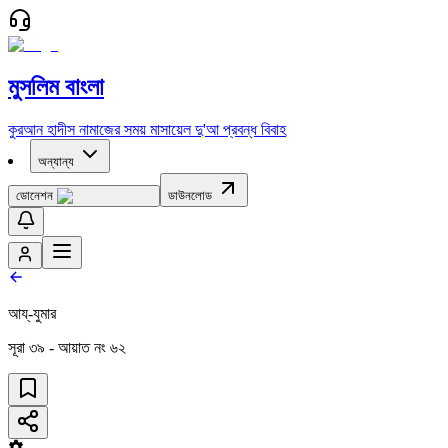
মুসলিম বাংলা
কুরআন
হাদীস
নামাজের সময়
মাসায়েল
দু'আ
প্রবন্ধ
বিবাহ
অন্যান্য
ডোনেশন
ডাউনলোড
আয্‌-যুমার
সূরা
৩৯
- আয়াত নং
৬২