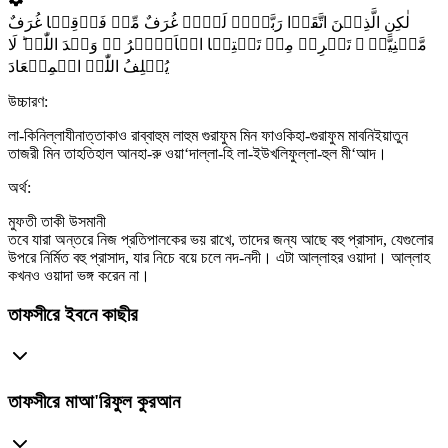
لٰکِنِ الَّذِیۡنَ اتَّقَوۡا رَبَّہُمۡ لَہُمۡ غُرَفٌ مِّنۡ فَوۡقِہَا غُرَفٌ
مَّبۡنِیَّۃٌ ۙ تَجۡرِیۡ مِنۡ تَحۡتِہَا الۡاَنۡہٰرُ ۬ؕ وَعۡدَ اللّٰہِ ؕ لَا
یُخۡلِفُ اللّٰہُ الۡمِیۡعَادَ
উচ্চারণ:
লা-কিনিল্লাযীনাত্তাকাও রাব্বাহুম লাহুম গুরাফুম মিন ফাওকিহা-গুরাফুম মাবনিইয়াতুন
তাজরী মিন তাহতিহাল আনহা-রু ওয়া‘দাল্লা-হি লা-ইউখলিফুল্লা-হুল মী‘আদ।
অর্থ:
মুফতী তাকী উসমানী
তবে যারা অন্তরে নিজ প্রতিপালকের ভয় রাখে, তাদের জন্য আছে বহু প্রাসাদ, যেগুলোর
উপরে নির্মিত বহু প্রাসাদ, যার নিচে বয়ে চলে নদ-নদী। এটা আল্লাহর ওয়াদা। আল্লাহ
কখনও ওয়াদা ভঙ্গ করেন না।
তাফসীরে ইবনে কাছীর
তাফসীরে মাআ'রিফুল কুরআন