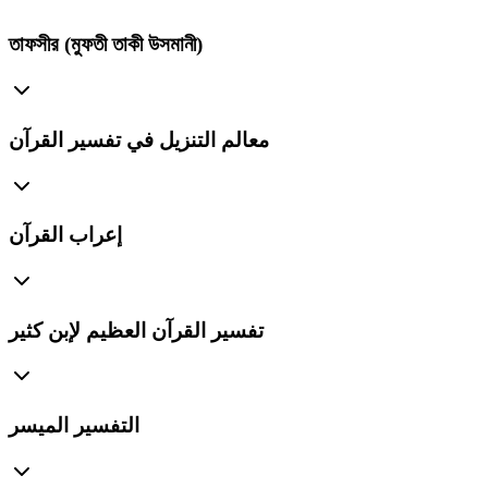
তাফসীর (মুফতী তাকী উসমানী)
معالم التنزيل في تفسير القرآن
إعراب القرآن
تفسير القرآن العظيم لإبن كثير
التفسير الميسر