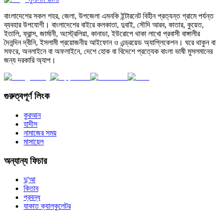
বাংলাদেশের সকল শহর, জেলা, উপজেলা এমনকি ইন্টারনেট বিহীন প্রত্যন্ত গ্রামে পর্যন্ত
ব্যবহার উপযোগী। বাংলাদেশের বাইরে কলকাতা, দুবাই, সৌদি আরব, কাতার, কুয়েত,
ইতালি, ফ্রান্স, জার্মানী, অস্ট্রেলিয়া, কানাডা, ইউরোপে থাকা লাখো প্রবাসী বাঙ্গালীর
দৈনন্দিন দ্বীনি, ইসলামী প্রয়োজনীয় আইফোন ও এন্ড্রয়েড অ্যাপ্লিকেশন। ঘরে থাকুন বা
সফরে, অনলাইনে বা অফলাইনে, দেশে হোক বা বিদেশে প্রত্যেক বাংলা ভাষী মুসলমানের
জন্য দরকারি অ্যাপ।
গুরুত্বপূর্ণ লিংক
কুরআন
হাদীস
নামাজের সময়
মাসায়েল
অন্যান্য ফিচার
দু'আ
কিতাব
প্রবন্ধ
যাকাত ক্যালকুলেটর