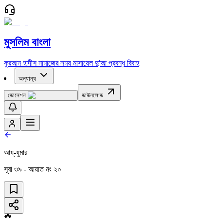
মুসলিম বাংলা
কুরআন
হাদীস
নামাজের সময়
মাসায়েল
দু'আ
প্রবন্ধ
বিবাহ
অন্যান্য
ডোনেশন
ডাউনলোড
আয্‌-যুমার
সূরা
৩৯
- আয়াত নং
২০