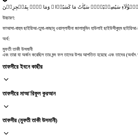
نۡ ہٰۤؤُلَآءِ سَیُصِیۡبُہُمۡ سَیِّاٰتُ مَا کَسَبُوۡا ۙ وَمَا ہُمۡ بِمُعۡجِزِیۡنَ
উচ্চারণ:
ফাআসা-বাহুম ছাইয়িআ-তুমা-কাছাবূ ওয়াল্লাযীনা জালামূমিন হাউলাই ছাইউসীবুহুম ছাইয়িআ-ত
অর্থ:
মুফতী তাকী উসমানী
এবং তারা যা অর্জন করেছিল তার মন্দ ফল তাদের উপর আপতিত হয়েছে এবং তাদের (অর্থাৎ 
তাফসীরে ইবনে কাছীর
তাফসীরে মাআ'রিফুল কুরআন
তাফসীর (মুফতী তাকী উসমানী)