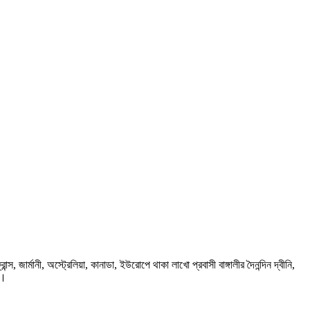
ার্মানী, অস্ট্রেলিয়া, কানাডা, ইউরোপে থাকা লাখো প্রবাসী বাঙ্গালীর দৈনন্দিন দ্বীনি,
প।