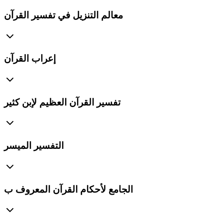
معالم التنزيل في تفسير القرآن
إعراب القرآن
تفسير القرآن العظيم لإبن كثير
التفسير الميسر
الجامع لأحكام القرآن المعروف ب