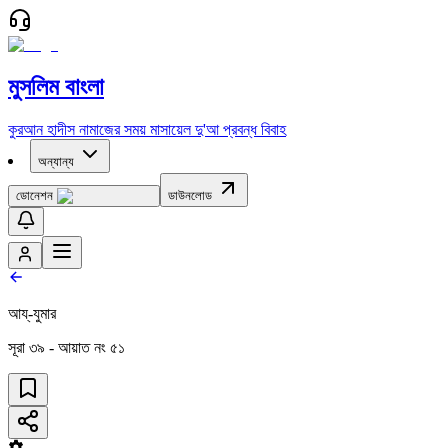
মুসলিম বাংলা
কুরআন
হাদীস
নামাজের সময়
মাসায়েল
দু'আ
প্রবন্ধ
বিবাহ
অন্যান্য
ডোনেশন
ডাউনলোড
আয্‌-যুমার
সূরা
৩৯
- আয়াত নং
৫১