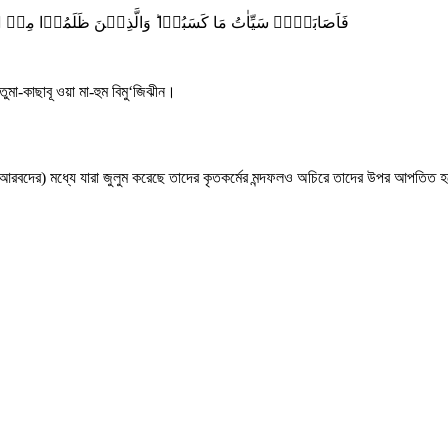
فَاَصَابَہُمۡ سَیِّاٰتُ مَا کَسَبُوۡا ؕ وَالَّذِیۡنَ ظَلَمُوۡا مِ
ুমা-কাছাবূ ওয়া মা-হুম বিমু‘জিঝীন।
আরবদের) মধ্যে যারা জুলুম করেছে তাদের কৃতকর্মের মন্দফলও অচিরে তাদের উপর আপতিত হব