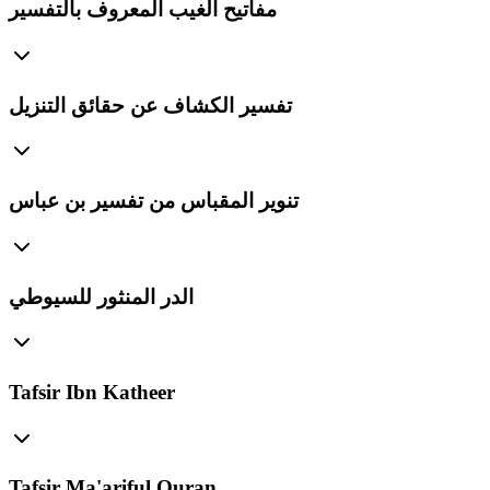
مفاتيح الغيب المعروف بالتفسير
تفسير الكشاف عن حقائق التنزيل
تنوير المقباس من تفسير بن عباس
الدر المنثور للسيوطي
Tafsir Ibn Katheer
Tafsir Ma'ariful Quran