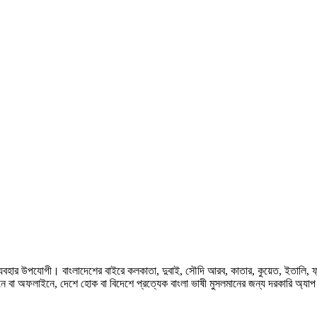
হার উপযোগী। বাংলাদেশের বাইরে কলকাতা, দুবাই, সৌদি আরব, কাতার, কুয়েত, ইতালি, ফ্রান্স, জ
ে বা অফলাইনে, দেশে হোক বা বিদেশে প্রত্যেক বাংলা ভাষী মুসলমানের জন্য দরকারি অ্যা