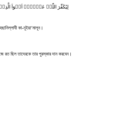
لِیُکَفِّرَ اللّٰہُ عَنۡہُمۡ اَسۡوَاَ الَّذ
ানিল্লাযী কা-নূইয়া‘মালূন।
কাজে রত ছিল তাদেরকে তার পুরস্কার দান করবেন।