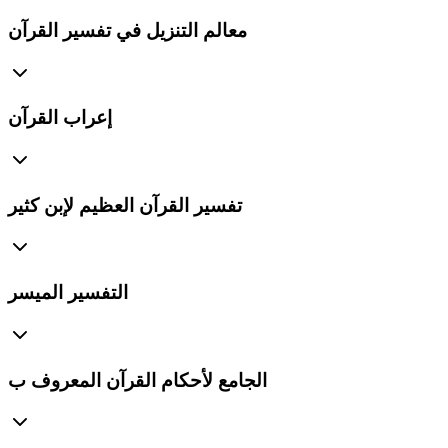
معالم التنزيل في تفسير القرآن
إعراب القرآن
تفسير القرآن العظيم لإبن كثير
التفسير الميسر
الجامع لأحكام القرآن المعروف ب