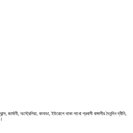
ার্মানী, অস্ট্রেলিয়া, কানাডা, ইউরোপে থাকা লাখো প্রবাসী বাঙ্গালীর দৈনন্দিন দ্বীনি,
প।