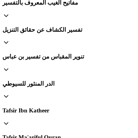
مفاتيح الغيب المعروف بالتفسير
تفسير الكشاف عن حقائق التنزيل
تنوير المقباس من تفسير بن عباس
الدر المنثور للسيوطي
Tafsir Ibn Katheer
Tafsir Ma'ariful Quran