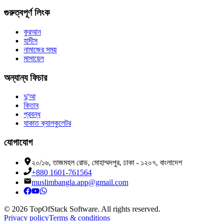
গুরুত্বপূর্ণ লিংক
কুরআন
হাদীস
নামাজের সময়
মাসায়েল
অন্যান্য ফিচার
দু'আ
কিতাব
প্রবন্ধ
যাকাত ক্যালকুলেটর
যোগাযোগ
২০/১৬, তাজমহল রোড, মোহাম্মদপুর, ঢাকা - ১২০৭, বাংলাদেশ
+880 1601-761564
muslimbangla.app@gmail.com
©
2026
TopOfStack Software. All rights reserved.
Privacy policy
Terms & conditions