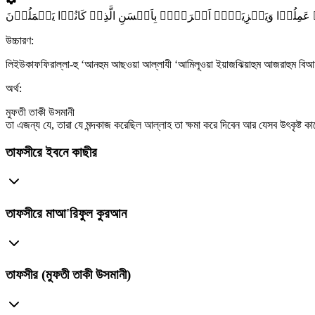
ِیۡ عَمِلُوۡا وَیَجۡزِیَہُمۡ اَجۡرَہُمۡ بِاَحۡسَنِ الَّذِیۡ کَانُوۡا یَعۡمَلُوۡنَ
উচ্চারণ:
লিইউকাফফিরাল্লা-হু ‘আনহুম আছওয়া আল্লাযী ‘আমিলূওয়া ইয়াজঝিয়াহুম আজরাহুম বিআহছ
অর্থ:
মুফতী তাকী উসমানী
তা এজন্য যে, তারা যে মন্দকাজ করেছিল আল্লাহ তা ক্ষমা করে দিবেন আর যেসব উৎকৃষ্ট 
তাফসীরে ইবনে কাছীর
তাফসীরে মাআ'রিফুল কুরআন
তাফসীর (মুফতী তাকী উসমানী)