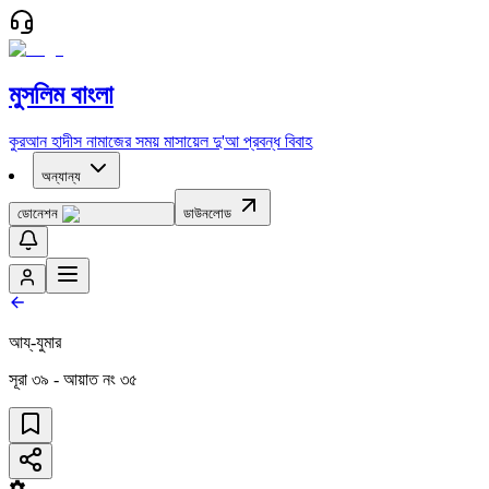
মুসলিম বাংলা
কুরআন
হাদীস
নামাজের সময়
মাসায়েল
দু'আ
প্রবন্ধ
বিবাহ
অন্যান্য
ডোনেশন
ডাউনলোড
আয্‌-যুমার
সূরা
৩৯
- আয়াত নং
৩৫