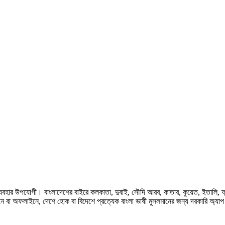
হার উপযোগী। বাংলাদেশের বাইরে কলকাতা, দুবাই, সৌদি আরব, কাতার, কুয়েত, ইতালি, ফ্রান্স, জ
ে বা অফলাইনে, দেশে হোক বা বিদেশে প্রত্যেক বাংলা ভাষী মুসলমানের জন্য দরকারি অ্যা