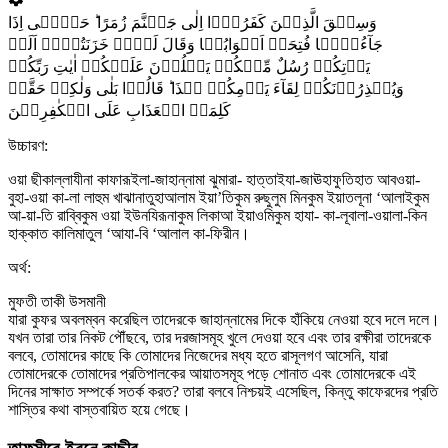
وَسِیۡقَ الَّذِیۡنَ کَفَرُوۡۤا اِلٰی جَہَنَّمَ زُمَرًا ؕ حَتّٰۤی اِذَا
جَآءُوۡہَا فُتِحَتۡ اَبۡوَابُہَا وَقَالَ لَہُمۡ خَزَنَتُہَاۤ اَلَمۡ
یَاۡتِکُمۡ رُسُلٌ مِّنۡکُمۡ یَتۡلُوۡنَ عَلَیۡکُمۡ اٰیٰتِ رَبِّکُمۡ
وَیُنۡذِرُوۡنَکُمۡ لِقَآءَ یَوۡمِکُمۡ ہٰذَا ؕ قَالُوۡا بَلٰی وَلٰکِنۡ حَقَّتۡ
کَلِمَۃُ الۡعَذَابِ عَلَی الۡکٰفِرِیۡنَ
উচ্চারণ:
ওয়া ছীকাল্লাযীনা কাফারূইলা-জাহান্নামা ঝুমারা- হাত্তাইযা-জাঊহাফুতিহাত আবওয়া-
বুহা-ওয়া কা-লা লাহুম খাঝানাতুহাআলাম ইয়া’তিকুম রুছুলুম মিনকুম ইয়াতলূনা ‘আলাইকুম
আ-য়া-তি রাব্বিকুম ওয়া ইউনযিরূনাকুম লিকাআ ইয়াওমিকুম হাযা- কা-লূবালা-ওয়ালা-কিন
হাক্কাত কালিমাতুল ‘আযা-বি ‘আলাল কা-ফিরীন।
অর্থ:
মুফতী তাকী উসমানী
যারা কুফর অবলম্বন করেছিল তাদেরকে জাহান্নামের দিকে হাঁকিয়ে নেওয়া হবে দলে দলে।
যখন তারা তার নিকট পৌঁছবে, তার দরজাসমূহ খুলে দেওয়া হবে এবং তার রক্ষীরা তাদেরকে
বলবে, তোমাদের কাছে কি তোমাদের নিজেদের মধ্য হতে রাসূলগণ আসেনি, যারা
তোমাদেরকে তোমাদের প্রতিপালকের আয়াতসমূহ পড়ে শোনাত এবং তোমাদেরকে এই
দিনের সাক্ষাত সম্পর্কে সতর্ক করত? তারা বলবে নিশ্চয়ই এসেছিল, কিন্তু কাফেরদের প্রতি
শাস্তির কথা বাস্তবায়িত হয়ে গেছে।