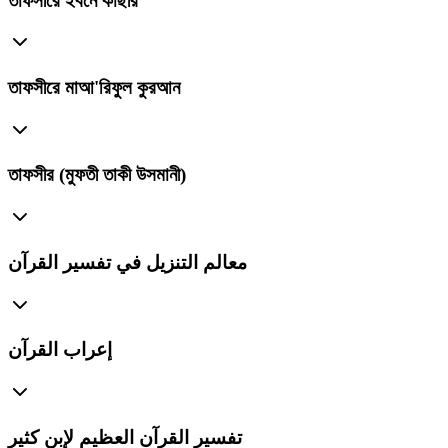
তাফসীরে ইবনে কাছীর
তাফসীরে মাআ'রিফুল কুরআন
তাফসীর (মুফতী তাকী উসমানী)
معالم التنزيل في تفسير القرآن
إعراب القرآن
تفسير القرآن العظيم لإبن كثير