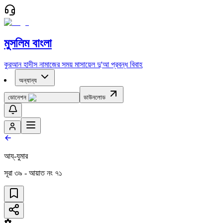
মুসলিম বাংলা
কুরআন
হাদীস
নামাজের সময়
মাসায়েল
দু'আ
প্রবন্ধ
বিবাহ
অন্যান্য
ডোনেশন
ডাউনলোড
আয্‌-যুমার
সূরা
৩৯
- আয়াত নং
৭১