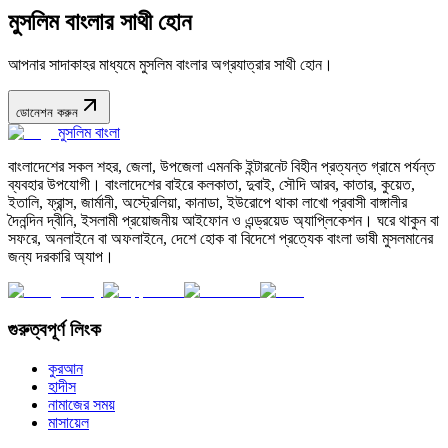
মুসলিম বাংলার সাথী হোন
আপনার সাদাকাহর মাধ্যমে মুসলিম বাংলার অগ্রযাত্রার সাথী হোন।
ডোনেশন করুন
মুসলিম বাংলা
বাংলাদেশের সকল শহর, জেলা, উপজেলা এমনকি ইন্টারনেট বিহীন প্রত্যন্ত গ্রামে পর্যন্ত
ব্যবহার উপযোগী। বাংলাদেশের বাইরে কলকাতা, দুবাই, সৌদি আরব, কাতার, কুয়েত,
ইতালি, ফ্রান্স, জার্মানী, অস্ট্রেলিয়া, কানাডা, ইউরোপে থাকা লাখো প্রবাসী বাঙ্গালীর
দৈনন্দিন দ্বীনি, ইসলামী প্রয়োজনীয় আইফোন ও এন্ড্রয়েড অ্যাপ্লিকেশন। ঘরে থাকুন বা
সফরে, অনলাইনে বা অফলাইনে, দেশে হোক বা বিদেশে প্রত্যেক বাংলা ভাষী মুসলমানের
জন্য দরকারি অ্যাপ।
গুরুত্বপূর্ণ লিংক
কুরআন
হাদীস
নামাজের সময়
মাসায়েল