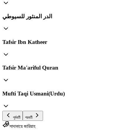
الدر المنثور للسيوطي
Tafsir Ibn Katheer
Tafsir Ma'ariful Quran
Mufti Taqi Usmani(Urdu)
পূর্ববর্তী
পরবর্তী
সাদাকায়ে জারিয়াহ