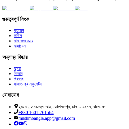
গুরুত্বপূর্ণ লিংক
কুরআন
হাদীস
নামাজের সময়
মাসায়েল
অন্যান্য ফিচার
দু'আ
কিতাব
প্রবন্ধ
যাকাত ক্যালকুলেটর
যোগাযোগ
২০/১৬, তাজমহল রোড, মোহাম্মদপুর, ঢাকা - ১২০৭, বাংলাদেশ
+880 1601-761564
muslimbangla.app@gmail.com