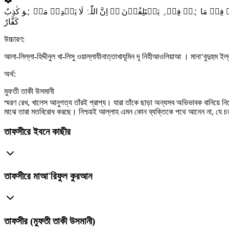
ۡنَہُمۡ فِیۡ مَا ہُمۡ فِیۡہِ یَخۡتَلِفُوۡنَ ۬ؕ اِنَّ اللّٰہَ لَا یَہۡدِیۡ مَنۡ ہُوَ کٰذِبٌ
کَفَّارٌ
উচ্চারণ:
আলা-লিল্লা-হিদ্দীনুল খা-লিসু ওয়াল্লাযীনাত্তাখাযূমিন দূ নিহীআওলিয়াআ । মানা‘বুদুহুম ই
অর্থ:
মুফতী তাকী উসমানী
স্মরণ রেখ, খালেস আনুগত্য তাঁরই প্রাপ্য। যারা তাঁকে ছাড়া অন্যসব অভিভাবক বানিয়ে
মাঝে তারা মতবিরোধ করছে। নিশ্চয়ই আল্লাহ এমন কোন ব্যক্তিকে পথে আনেন না, যে চ
তাফসীরে ইবনে কাছীর
তাফসীরে মাআ'রিফুল কুরআন
তাফসীর (মুফতী তাকী উসমানী)