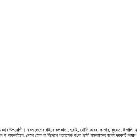
হার উপযোগী। বাংলাদেশের বাইরে কলকাতা, দুবাই, সৌদি আরব, কাতার, কুয়েত, ইতালি, ফ্রান্স, জ
ে বা অফলাইনে, দেশে হোক বা বিদেশে প্রত্যেক বাংলা ভাষী মুসলমানের জন্য দরকারি অ্যা