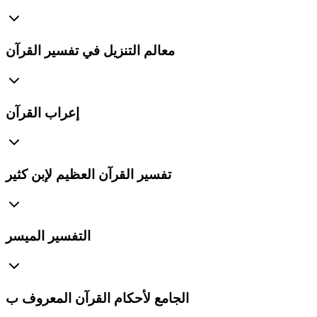
معالم التنزيل في تفسير القرآن
إعراب القرآن
تفسير القرآن العظيم لإبن كثير
التفسير الميسر
الجامع لأحكام القرآن المعروف ب