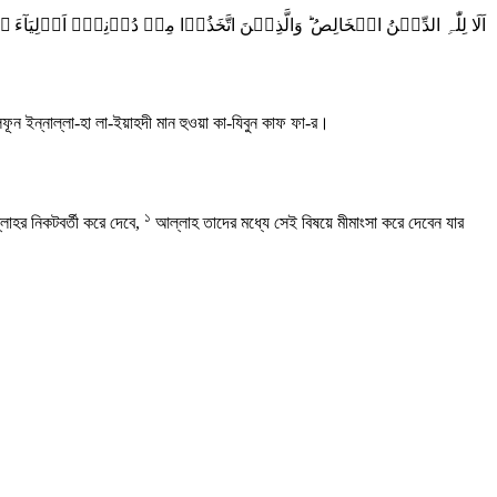
اَلَا لِلّٰہِ الدِّیۡنُ الۡخَالِصُ ؕ وَالَّذِیۡنَ اتَّخَذُوۡا مِنۡ دُوۡنِہٖۤ اَوۡلِیَآءَ ۘ
লিফূন ইন্নাল্লা-হা লা-ইয়াহদী মান হুওয়া কা-যিবুন কাফ ফা-র।
১
াহর নিকটবর্তী করে দেবে,
আল্লাহ তাদের মধ্যে সেই বিষয়ে মীমাংসা করে দেবেন যার