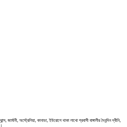
ার্মানী, অস্ট্রেলিয়া, কানাডা, ইউরোপে থাকা লাখো প্রবাসী বাঙ্গালীর দৈনন্দিন দ্বীনি,
প।