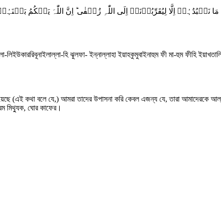
 مَا نَعۡبُدُہُمۡ اِلَّا لِیُقَرِّبُوۡنَاۤ اِلَی اللّٰہِ زُلۡفٰی ؕ اِنَّ اللّٰہَ یَحۡکُمُ بَی
ল্লা-লিইউকাররিবূনাইলাল্লা-হি ঝুলফা- ইন্নাল্লাহা ইয়াহকুমুবাইনাহুম ফী মা-হুম ফীহি ইয়াখতা
 নিয়েছে (এই কথা বলে যে,) আমরা তাদের উপাসনা করি কেবল এজন্য যে, তারা আমাদেরকে আল্ল
রম মিথ্যুক, ঘোর কাফের।