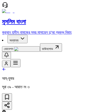
মুসলিম বাংলা
কুরআন
হাদীস
নামাজের সময়
মাসায়েল
দু'আ
প্রবন্ধ
বিবাহ
অন্যান্য
ডোনেশন
ডাউনলোড
আয্‌-যুমার
সূরা
৩৯
- আয়াত নং
৩