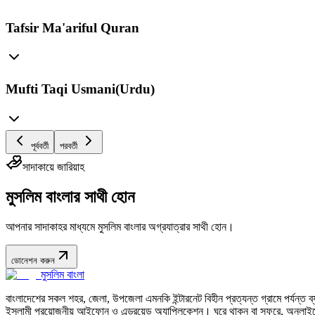
Tafsir Ma'ariful Quran
Mufti Taqi Usmani(Urdu)
পূর্ববর্তী
পরবর্তী
সাদাকায়ে জারিয়াহ
মুসলিম বাংলার সাথী হোন
আপনার সাদাকাহর মাধ্যমে মুসলিম বাংলার অগ্রযাত্রার সাথী হোন।
ডোনেশন করুন
মুসলিম বাংলা
বাংলাদেশের সকল শহর, জেলা, উপজেলা এমনকি ইন্টারনেট বিহীন প্রত্যন্ত গ্রামে পর্যন্ত ব্যব
ইসলামী প্রয়োজনীয় আইফোন ও এন্ড্রয়েড অ্যাপ্লিকেশন। ঘরে থাকুন বা সফরে, অনলাইন