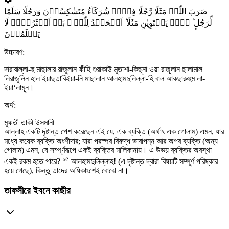
ضَرَبَ اللّٰہُ مَثَلًا رَّجُلًا فِیۡہِ شُرَکَآءُ مُتَشٰکِسُوۡنَ وَرَجُلًا سَلَمًا
لِّرَجُلٍ ؕ ہَلۡ یَسۡتَوِیٰنِ مَثَلًا ؕ اَلۡحَمۡدُ لِلّٰہِ ۚ بَلۡ اَکۡثَرُہُمۡ لَا
یَعۡلَمُوۡنَ
উচ্চারণ:
দারাবাল্লা-হু মাছালার রাজূলান ফীহি শুরাকাউ মুতাশা-কিছূনা ওয়া রাজূলান ছালামাল
লিরাজুলিন হাল ইয়াছতাবিইয়া-নি মাছালান আলহামদুলিল্লা-হি বাল আকছারুহুম লা-
ইয়া‘লামূন।
অর্থ:
মুফতী তাকী উসমানী
আল্লাহ একটি দৃষ্টান্ত পেশ করেছেন এই যে, এক ব্যক্তি (অর্থাৎ এক গোলাম) এমন, যার
মধ্যে কয়েক ব্যক্তি অংশীদার; যারা পরস্পর বিরুদ্ধ ভাবাপন্ন আর অপর ব্যক্তি (অন্য
গোলাম) এমন, যে সম্পূর্ণরূপে একই ব্যক্তির মালিকানায়। এ উভয় ব্যক্তির অবস্থা
১৫
একই রকম হতে পারে?
আলহামদুলিল্লাহ! (এ দৃষ্টান্ত দ্বারা বিষয়টি সম্পূর্ণ পরিষ্কার
হয়ে গেছে), কিন্তু তাদের অধিকাংশেই বোঝে না।
তাফসীরে ইবনে কাছীর