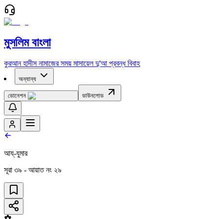
মুসলিম বাংলা
কুরআন
হাদীস
নামাজের সময়
মাসায়েল
দু'আ
প্রবন্ধ
বিবাহ
অন্যান্য
ডোনেশন
ডাউনলোড
আয্‌-যুমার
সূরা
৩৯
- আয়াত নং
২৯