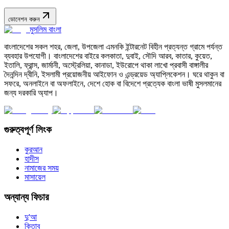
ডোনেশন করুন
মুসলিম বাংলা
বাংলাদেশের সকল শহর, জেলা, উপজেলা এমনকি ইন্টারনেট বিহীন প্রত্যন্ত গ্রামে পর্যন্ত
ব্যবহার উপযোগী। বাংলাদেশের বাইরে কলকাতা, দুবাই, সৌদি আরব, কাতার, কুয়েত,
ইতালি, ফ্রান্স, জার্মানী, অস্ট্রেলিয়া, কানাডা, ইউরোপে থাকা লাখো প্রবাসী বাঙ্গালীর
দৈনন্দিন দ্বীনি, ইসলামী প্রয়োজনীয় আইফোন ও এন্ড্রয়েড অ্যাপ্লিকেশন। ঘরে থাকুন বা
সফরে, অনলাইনে বা অফলাইনে, দেশে হোক বা বিদেশে প্রত্যেক বাংলা ভাষী মুসলমানের
জন্য দরকারি অ্যাপ।
গুরুত্বপূর্ণ লিংক
কুরআন
হাদীস
নামাজের সময়
মাসায়েল
অন্যান্য ফিচার
দু'আ
কিতাব