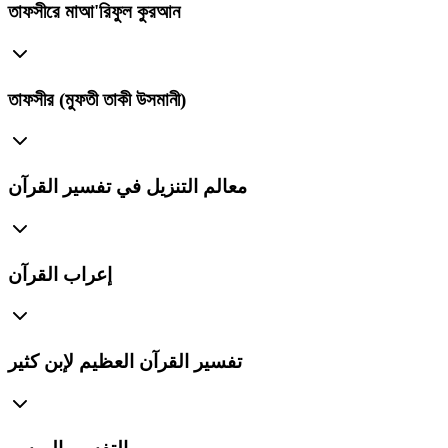
তাফসীরে মাআ'রিফুল কুরআন
তাফসীর (মুফতী তাকী উসমানী)
معالم التنزيل في تفسير القرآن
إعراب القرآن
تفسير القرآن العظيم لإبن كثير