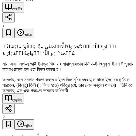
তাফসীর
৪
অডিও
لَوۡ اَرَادَ اللّٰہُ اَنۡ یَّتَّخِذَ وَلَدًا لَّاصۡطَفٰی مِمَّا یَخۡلُقُ مَا یَشَآءُ ۙ
٤
سُبۡحٰنَہٗ ؕ ہُوَ اللّٰہُ الۡوَاحِدُ الۡقَہَّارُ
লাও আরাদাল্লা-হু আইঁ ইয়াত্তাখিযা ওয়ালাদাল্লাসতাফা-মিম্মা-ইয়াখলুকূমা ইয়াশাউ ছুবহা-
নাহূ হুওয়াল্লা-হুল ওয়া-হিদুল কাহহা-র।
আল্লাহ কোন সন্তান গ্রহণ করতে চাইলে নিজ সৃষ্টির মধ্য হতে যাকে ইচ্ছা বেছে নিতে
পারতেন, (কিন্তু) তিনি (এ বিষয় হতে) পবিত্র (যে, তার কোন সন্তান থাকবে)। তিনি তো
আল্লাহ, এক এবং প্রচণ্ড ক্ষমতার অধিকারী।
তাফসীর
৫
অডিও