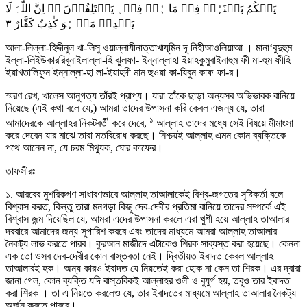
یَحۡکُمُ بَیۡنَہُمۡ فِیۡ مَا ہُمۡ فِیۡہِ یَخۡتَلِفُوۡنَ ۬ؕ اِنَّ اللّٰہَ لَا
٣
یَہۡدِیۡ مَنۡ ہُوَ کٰذِبٌ کَفَّارٌ
আলা-লিল্লা-হিদ্দীনুল খা-লিসু ওয়াল্লাযীনাত্তাখাযূমিন দূ নিহীআওলিয়াআ । মানা‘বুদুহুম
ইল্লা-লিইউকাররিবূনাইলাল্লা-হি ঝুলফা- ইন্নাল্লাহা ইয়াহকুমুবাইনাহুম ফী মা-হুম ফীহি
ইয়াখতালিফূন ইন্নাল্লা-হা লা-ইয়াহদী মান হুওয়া কা-যিবুন কাফ ফা-র।
স্মরণ রেখ, খালেস আনুগত্য তাঁরই প্রাপ্য। যারা তাঁকে ছাড়া অন্যসব অভিভাবক বানিয়ে
নিয়েছে (এই কথা বলে যে,) আমরা তাদের উপাসনা করি কেবল এজন্য যে, তারা
১
আমাদেরকে আল্লাহর নিকটবর্তী করে দেবে,
আল্লাহ তাদের মধ্যে সেই বিষয়ে মীমাংসা
করে দেবেন যার মাঝে তারা মতবিরোধ করছে। নিশ্চয়ই আল্লাহ এমন কোন ব্যক্তিকে
পথে আনেন না, যে চরম মিথ্যুক, ঘোর কাফের।
তাফসীরঃ
১. আরবের মুশরিকগণ সাধারণভাবে আল্লাহ তাআলাকেই বিশ্ব-জগতের সৃষ্টিকর্তা বলে
বিশ্বাস করত, কিন্তু তারা মনগড়া কিছু দেব-দেবীর প্রতিমা বানিয়ে তাদের সম্পর্কে এই
বিশ্বাস জন্ম দিয়েছিল যে, আমরা এদের উপাসনা করলে এরা খুশী হয়ে আল্লাহ তাআলার
দরবারে আমাদের জন্য সুপারিশ করবে এবং তাদের মাধ্যমে আমরা আল্লাহ তাআলার
নৈকট্য লাভ করতে পারব। কুরআন মাজীদে এটাকেও শিরক সাব্যস্ত করা হয়েছে। কেননা
এক তো ওসব দেব-দেবীর কোন বাস্তবতা নেই। দ্বিতীয়ত ইবাদত কেবল আল্লাহ
তাআলারই হক। অন্য কারও ইবাদত যে নিয়তেই করা হোক না কেন তা শিরক। এর দ্বারা
জানা গেল, কোন ব্যক্তি যদি বাস্তবিকই আল্লাহর ওলী ও বুযুর্গ হয়, তবুও তার ইবাদত
করা শিরক । তা এ নিয়তে করলেও যে, তার ইবাদতের মাধ্যমে আল্লাহ তাআলার নৈকট্য
অর্জন করতে পারবে।