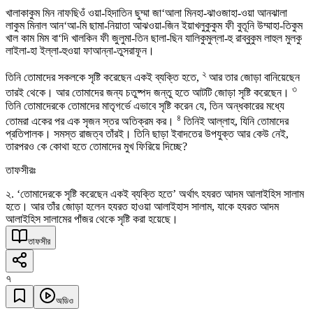
খালাকাকুম মিন নাফছিওঁ ওয়া-হিদাতিন ছুম্মা জা‘আলা মিনহা-ঝাওজাহা-ওয়া আনঝালা
লাকুম মিনাল আন‘আ-মি ছামা-নিয়াতা আঝওয়া-জিন ইয়াখলুকুকুম ফী বুতূনি উম্মাহা-তিকুম
খাল কাম মিম বা‘দি খালকিন ফী জুলুমা-তিন ছালা-ছিন যালিকুমুল্লা-হু রাব্বুকুম লাহুল মুলকু
লাইলা-হা ইল্লা-হুওয়া ফাআন্না-তুসরাফূন।
২
তিনি তোমাদের সকলকে সৃষ্টি করেছেন একই ব্যক্তি হতে,
আর তার জোড়া বানিয়েছেন
৩
তারই থেকে। আর তোমাদের জন্য চতুষ্পদ জন্তু হতে আটটি জোড়া সৃষ্টি করেছেন।
তিনি তোমাদেরকে তোমাদের মাতৃগর্ভে এভাবে সৃষ্টি করেন যে, তিন অন্ধকারের মধ্যে
৪
তোমরা একের পর এক সৃজন স্তর অতিক্রম কর।
তিনিই আল্লাহ, যিনি তোমাদের
প্রতিপালক। সমস্ত রাজত্ব তাঁরই। তিনি ছাড়া ইবাদতের উপযুক্ত আর কেউ নেই,
তারপরও কে কোথা হতে তোমাদের মুখ ফিরিয়ে দিচ্ছে?
তাফসীরঃ
২. ‘তোমাদেরকে সৃষ্টি করেছেন একই ব্যক্তি হতে’ অর্থাৎ হযরত আদম আলাইহিস সালাম
হতে। আর তাঁর জোড়া হলেন হযরত হাওয়া আলাইহাস সালাম, যাকে হযরত আদম
আলাইহিস সালামের পাঁজর থেকে সৃষ্টি করা হয়েছে।
তাফসীর
৭
অডিও