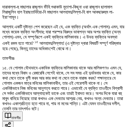
দারাবাল্লা-হু মাছালার রাজূলান ফীহি শুরাকাউ মুতাশা-কিছূনা ওয়া রাজূলান ছালামাল
লিরাজুলিন হাল ইয়াছতাবিইয়া-নি মাছালান আলহামদুলিল্লা-হি বাল আকছারুহুম লা-
ইয়া‘লামূন।
আল্লাহ একটি দৃষ্টান্ত পেশ করেছেন এই যে, এক ব্যক্তি (অর্থাৎ এক গোলাম) এমন, যার
মধ্যে কয়েক ব্যক্তি অংশীদার; যারা পরস্পর বিরুদ্ধ ভাবাপন্ন আর অপর ব্যক্তি (অন্য
গোলাম) এমন, যে সম্পূর্ণরূপে একই ব্যক্তির মালিকানায়। এ উভয় ব্যক্তির অবস্থা
১৫
একই রকম হতে পারে?
আলহামদুলিল্লাহ! (এ দৃষ্টান্ত দ্বারা বিষয়টি সম্পূর্ণ পরিষ্কার
হয়ে গেছে), কিন্তু তাদের অধিকাংশেই বোঝে না।
তাফসীরঃ
১৫. যে গোলাম যৌথভাবে একাধিক ব্যক্তির মালিকানায় থাকে আর মালিকগণও এমন যে,
তাদের মধ্যে বিবাদ ও রেষারেষি লেগেই থাকে, সে সব সময় এই দুর্ভাবনায় থাকে যে, কার
কথা মেনে তাকে খুশী করব আর কার কথা না মেনে তাকে নারাজ করব? পক্ষান্তরে যে
গোলাম একজন মাত্র মনিবের মালিকানাধীন, তার এই পেরেশানী থাকে না। সে
একনিষ্ঠভাবে নিজ মনিবের আনুগত্য করতে পারে। এভাবেই যে ব্যক্তি তাওহীদে বিশ্বাসী
সে সর্বদা একনিষ্ঠভাবে আল্লাহকেই ডাকে এবং তারই ইবাদত করে। অপর দিকে যারা বহু
মাবুদ বানিয়ে নিয়েছে তারা কখনও এক দেবতার আশ্রয় নেয়, কখনও অন্য দেবতার। তারা
কখনও একাগ্রচিত্ত হতে পারে না, পায় না মনের শান্তি। এটা যেমন তাওহীদের দলীল,
তেমনি তার তাৎপর্যও বটে।
তাফসীর