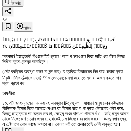
তাফসীর
২৪
অডিও
اَفَمَنۡ یَّتَّقِیۡ بِوَجۡہِہٖ سُوۡٓءَ الۡعَذَابِ یَوۡمَ الۡقِیٰمَۃِ ؕ
٢٤
وَقِیۡلَ لِلظّٰلِمِیۡنَ ذُوۡقُوۡا مَا کُنۡتُمۡ تَکۡسِبُوۡنَ
আফামাইঁ ইয়াত্তাকী বিওয়াজহিহী ছূআল ‘আযা-ব ইয়াওমাল কিয়া-মাতি ওয়া কীলা লিজ্জা-
লিমীনা যূকূমা-কুনতুম তাকছিবূন।
(সেই ব্যক্তির অবস্থা কতই না মন্দ হবে) যে ব্যক্তি কিয়ামতের দিন তার চেহারা দ্বারা
১৩
নিকৃষ্ট শাস্তি ঠেকাতে চাবে?
জালেমদেরকে বলা হবে, তোমরা যা অর্জন করতে তার
স্বাদ গ্রহণ কর।
তাফসীরঃ
১৩. এটা জাহান্নামের এক ভয়াবহ অবস্থার চিত্রাঙ্কণ। সাধারণ মানুষ কোন কষ্টদায়ক
জিনিসকে নিজের দিকে আসতে দেখলে তা নিজের হাত বা পা দ্বারা ঠেকানোর চেষ্টা করে,
কিন্তু জাহান্নামে তা সম্ভব হবে না, যেহেতু তখন হাত-পা থাকবে বাঁধা। তাই মানুষ আযাব
থেকে নিজেকে বাঁচানোর জন্য চেহারাকেই ঢাল হিসেবে ব্যবহার করবে। কিন্তু বলাবাহুল্য,
এ চেষ্টা তার কোন কাজে আসবে না। কেননা কষ্ট তো চেহারাতেই বেশি অনুভূত হয়।