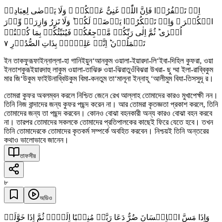
اِنۡ تَکۡفُرُوۡا فَاِنَّ اللّٰہَ غَنِیٌّ عَنۡکُمۡ ۟ وَلَا یَرۡضٰی لِعِبَادِہِ
الۡکُفۡرَ ۚ وَاِنۡ تَشۡکُرُوۡا یَرۡضَہُ لَکُمۡ ؕ وَلَا تَزِرُ وَازِرَۃٌ وِّزۡرَ
اُخۡرٰی ؕ ثُمَّ اِلٰی رَبِّکُمۡ مَّرۡجِعُکُمۡ فَیُنَبِّئُکُمۡ بِمَا کُنۡتُمۡ
٧
تَعۡمَلُوۡنَ ؕ اِنَّہٗ عَلِیۡمٌۢ بِذَاتِ الصُّدُوۡرِ
ইন তাকফুরূফাইন্নাল্লা-হা গানিইয়ুন‘আনকুম ওয়ালা-ইয়ারদা-লি‘ইবা-দিহিল কুফরা, ওয়া
ইনতাশকুরূইয়ারদাহু লাকুম ওয়ালা-তাঝিরু ওয়া-ঝিরাতুওঁবিঝরা উখরা- ছু ম্মা ইলা-রাব্বিকুম
মার জি‘উকুম ফাইউনাব্বিউকুম বিমা-কনতুম তা‘মালূনা ইন্নাহূ ‘আলীমুম বিযা-তিসসুদূ র।
তোমরা কুফর অবলম্বন করলে নিশ্চিত জেনে রেখ আল্লাহ তোমাদের কারও মুখাপেক্ষী নন।
তিনি নিজ বান্দাদের জন্য কুফর পছন্দ করেন না। আর তোমরা কৃতজ্ঞতা প্রকাশ করলে, তিনি
তোমাদের জন্য তা পছন্দ করবেন। কোনও বোঝা বহনকারী অন্য কারও বোঝা বহন করবে
না। তারপর তোমাদের সকলকে তোমাদের প্রতিপালকের কাছেই ফিরে যেতে হবে। তখন
তিনি তোমাদেরকে তোমাদের কৃতকর্ম সম্পর্কে অবহিত করবেন। নিশ্চয়ই তিনি অন্তরের
কথাও ভালোভাবে জানেন।
তাফসীর
৮
অডিও
وَاِذَا مَسَّ الۡاِنۡسَانَ ضُرٌّ دَعَا رَبَّہٗ مُنِیۡبًا اِلَیۡہِ ثُمَّ اِذَا خَوَّلَہٗ