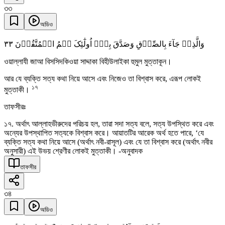
৩৩
অডিও
٣٣
وَالَّذِیۡ جَآءَ بِالصِّدۡقِ وَصَدَّقَ بِہٖۤ اُولٰٓئِکَ ہُمُ الۡمُتَّقُوۡنَ
ওয়াল্লাযী জাআ বিসসিদকিওয়া সাদ্দাকা বিহীউলাইকা হুমুল মুত্তাকূন।
আর যে ব্যক্তি সত্য কথা নিয়ে আসে এবং নিজেও তা বিশ্বাস করে, এরূপ লোকই
১৭
মুত্তাকী।
তাফসীরঃ
১৭. অর্থাৎ আল্লাহভীরুদের পরিচয় হল, তারা সদা সত্য বলে, সত্য উপস্থিত করে এবং
অন্যের উপস্থাপিত সত্যকে বিশ্বাস করে। আয়াতটির আরেক অর্থ হতে পারে, ‘যে
ব্যক্তি সত্য কথা নিয়ে আসে (অর্থাৎ নবী-রাসূল) এবং যে তা বিশ্বাস করে (অর্থাৎ নবীর
অনুসারী) এই উভয় শ্রেণীর লোকই মুত্তাকী। -অনুবাদক
তাফসীর
৩৪
অডিও