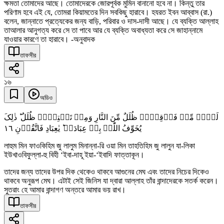
ক্ষমতা তোমাদের আছে। তোমাদেরকে জোরপূর্বক মুমিন বানানো হবে না। কিন্তু তার
পরিণাম হবে এই যে, তোমরা কিয়ামতের দিন সবকিছু হারাবে। হযরত ইবন আব্বাস (রা.)
বলেন, জান্নাতে প্রত্যেকের জন্য বাড়ি, পরিবার ও দাস-দাসী আছে। যে ব্যক্তি আল্লাহ
তাআলার আনুগত্য করে সে তা পাবে আর যে ব্যক্তি অবাধ্যতা করে সে জাহান্নামে
যাওয়ার কারণে তা হারাবে। -অনুবাদক
তাফসীর
১৬
অডিও
لَہُمۡ مِّنۡ فَوۡقِہِمۡ ظُلَلٌ مِّنَ النَّارِ وَمِنۡ تَحۡتِہِمۡ ظُلَلٌ ؕ ذٰلِکَ
١٦
یُخَوِّفُ اللّٰہُ بِہٖ عِبَادَہٗ ؕ یٰعِبَادِ فَاتَّقُوۡنِ
লাহুম মিন ফাওকিহিম জু লালুম মিনান্না-রি ওয়া মিন তাহতিহিম জু লালুন যা-লিকা
ইউখাওবিফুল্লা-হু বিহী ‘ইবা-দাহূ ইয়া-‘ইবাদি ফাত্তাকূন।
তাদের জন্য তাদের উপর দিক থেকেও থাকবে আগুনের মেঘ এবং তাদের নিচের দিকেও
থাকবে অনুরূপ মেঘ। এটাই সেই জিনিস যা দ্বারা আল্লাহ তাঁর বান্দাদেরকে সতর্ক করেন।
সুতরাং হে আমার বান্দাগণ অন্তরে আমার ভয় রাখ।
তাফসীর