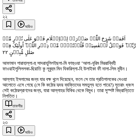
তাফসীর
২২
অডিও
اَفَمَنۡ شَرَحَ اللّٰہُ صَدۡرَہٗ لِلۡاِسۡلَامِ فَہُوَ عَلٰی نُوۡرٍ مِّنۡ
رَّبِّہٖ ؕ فَوَیۡلٌ لِّلۡقٰسِیَۃِ قُلُوۡبُہُمۡ مِّنۡ ذِکۡرِ اللّٰہِ ؕ اُولٰٓئِکَ فِیۡ
٢٢
ضَلٰلٍ مُّبِیۡنٍ
আফামান শারাহাল্লা-হু সাদরাহূলিলইছলা-মি ফাহুওয়া ‘আলা-নূরিম মিররাব্বিহী
ফাওয়াইলুলিললকা-ছিয়াতি কু লূবুহুম মিন যিকরিল্লা-হি উলাইকা ফী দালা-লিম মুবীন।
আল্লাহ ইসলামের জন্য যার বক্ষ খুলে দিয়েছেন, ফলে সে তার প্রতিপালকের দেওয়া
আলোতে এসে গেছে (সে কি কঠোর হৃদয় ব্যক্তিদের সমতুল্য হতে পারে?) সুতরাং ধ্বংস
সেই কঠোরপ্রাণদের জন্য, যারা আল্লাহর যিকির থেকে বিমুখ। তারা সুস্পষ্ট বিভ্রান্তিতে
নিপতিত।
তাফসীর
২৩
অডিও