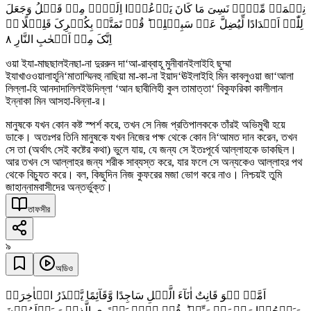
نِعۡمَۃً مِّنۡہُ نَسِیَ مَا کَانَ یَدۡعُوۡۤا اِلَیۡہِ مِنۡ قَبۡلُ وَجَعَلَ
لِلّٰہِ اَنۡدَادًا لِّیُضِلَّ عَنۡ سَبِیۡلِہٖ ؕ قُلۡ تَمَتَّعۡ بِکُفۡرِکَ قَلِیۡلًا ٭ۖ
٨
اِنَّکَ مِنۡ اَصۡحٰبِ النَّارِ
ওয়া ইযা-মাছছালইনছা-না দুররুন দা‘আ-রাব্বাহূ মুনীবানইলাইহি ছুম্মা
ইযাখাওওয়ালাহূনি‘মাতাম্মিনহু নাছিয়া মা-কা-না ইয়াদ‘ঊইলাইহি মিন কাবলুওয়া জা‘আলা
লিল্লা-হি আনদাদালিলইউদিল্লা ‘আন ছাবীলিহী কুল তামাত্তা‘ বিকুফরিকা কালীলান
ইন্নাকা মিন আসহা-বিন্না-র।
মানুষকে যখন কোন কষ্ট স্পর্শ করে, তখন সে নিজ প্রতিপালককে তাঁরই অভিমুখী হয়ে
ডাকে। অতঃপর তিনি মানুষকে যখন নিজের পক্ষ থেকে কোন নি‘আমত দান করেন, তখন
সে তা (অর্থাৎ সেই কষ্টের কথা) ভুলে যায়, যে জন্য সে ইতঃপূর্বে আল্লাহকে ডাকছিল।
আর তখন সে আল্লাহর জন্য শরীক সাব্যস্ত করে, যার ফলে সে অন্যকেও আল্লাহর পথ
থেকে বিচ্যুত করে। বল, কিছুদিন নিজ কুফরের মজা ভোগ করে নাও। নিশ্চয়ই তুমি
জাহান্নামবাসীদের অন্তর্ভুক্ত।
তাফসীর
৯
অডিও
اَمَّنۡ ہُوَ قَانِتٌ اٰنَآءَ الَّیۡلِ سَاجِدًا وَّقَآئِمًا یَّحۡذَرُ الۡاٰخِرَۃَ
وَیَرۡجُوۡا رَحۡمَۃَ رَبِّہٖ ؕ قُلۡ ہَلۡ یَسۡتَوِی الَّذِیۡنَ یَعۡلَمُوۡنَ