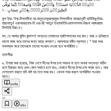
ہٰذِہِ الدُّنۡیَا حَسَنَۃٌ ؕ وَاَرۡضُ اللّٰہِ وَاسِعَۃٌ ؕ اِنَّمَا یُوَفَّی
١۰
الصّٰبِرُوۡنَ اَجۡرَہُمۡ بِغَیۡرِ حِسَابٍ
কুল ইয়া-‘ইবা-দিল্লাযীনা আ-মানুত্তাকূরাব্বাকুম লিল্লাযীনা আহছানূফী হাযিহিদ্দুনইয়া-
হাছানাতুওঁ ওয়াআরদুল্লা-হি ওয়া-ছি‘আতুন ইন্নামাইউওয়াফফাসসা-বিরূনা আজরাহুম
বিগাইরি হিছা-ব।
বল, হে আমার মুমিন বান্দাগণ! অন্তরে তোমাদের প্রতিপালকের ভয় রাখ। যারা এ দুনিয়াতে
৬
ভালো কাজ করে তাদের জন্য আছে কল্যাণ। আল্লাহর যমীন প্রশস্ত।
যারা সবর
অবলম্বন করে তাদেরকে তাদের সওয়াব দেওয়া হবে অপরিমিত।
তাফসীরঃ
৬. ইশারা করা হয়েছে, নিজ দেশে দীনের উপর চলা সম্ভব না হলে অথবা অত্যন্ত কঠিন
হলে হিজরত করে এমন কোন স্থানে চলে যাও, যেখানে দীনের উপর চলা সহজ হবে। আর
দেশত্যাগ করতে যদি কষ্ট হয় তবে সবর কর। কেননা সবর করলে অপরিমিত সওয়াব
পাবে।
তাফসীর
১১
অডিও