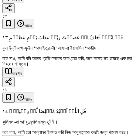
১৩
অডিও
١٣
قُلۡ اِنِّیۡۤ اَخَافُ اِنۡ عَصَیۡتُ رَبِّیۡ عَذَابَ یَوۡمٍ عَظِیۡمٍ
কুল ইন্নীআখা-ফুইন ‘আসাইতুরাববী ‘আযা-বা ইয়াওমিন ‘আজীম।
বলে দাও, আমি যদি আমার প্রতিপালকের অবাধ্যতা করি, তবে আমার ভয় রয়েছে এক মহা
দিবসের শাস্তির।
তাফসীর
১৪
অডিও
١٤
قُلِ اللّٰہَ اَعۡبُدُ مُخۡلِصًا لَّہٗ دِیۡنِیۡ ۙ
কুল্লিলা-হা আ‘বুদুমুখলিসাল্লাহূদীনী।
বলে দাও, আমি তো আল্লাহর ইবাদত করি নিজ আনুগত্যকে তারই জন্য খালেস করে।