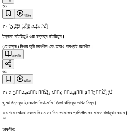
৩০
অডিও
٣۰
اِنَّکَ مَیِّتٌ وَّاِنَّہُمۡ مَّیِّتُوۡنَ ۫
ইন্নাকা মাইয়িতুওঁ ওয়া ইন্নাহুম মাইয়িতূন।
(হে রাসূল!) নিশ্চয় তুমি মরণশীল এবং তারাও অবশ্যই মরণশীল।
তাফসীর
৩১
অডিও
٣١
ثُمَّ اِنَّکُمۡ یَوۡمَ الۡقِیٰمَۃِ عِنۡدَ رَبِّکُمۡ تَخۡتَصِمُوۡنَ ٪
ছু ম্মা ইন্নাকুম ইয়াওমাল কিয়া-মাতি ‘ইনদা রাব্বিকুম তাখতাসিমূন।
অবশেষে তোমরা সকলে কিয়ামতের দিন তোমাদের প্রতিপালকের সামনে বাদানুবাদ করবে।
১৬
তাফসীরঃ