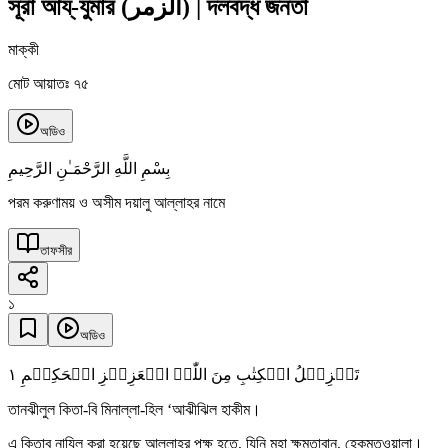
সূরা আয্‌-যুমার
(
الزمر
)
|
দলবদ্ধ জনতা
মাক্কী
মোট আয়াতঃ ৭৫
অডিও
بِسْمِ اللَّهِ الرَّحْمَـٰنِ الرَّحِيمِ
পরম করুণাময় ও অসীম দয়ালু আল্লাহর নামে
তাফসীর
১
অডিও
١
تَنۡزِیۡلُ الۡکِتٰبِ مِنَ اللّٰہِ الۡعَزِیۡزِ الۡحَکِیۡمِ
তানঝীলুল কিতা-বি মিনাল্লা-হিল ‘আঝীঝিল হাকীম।
এ কিতাব নাযিল করা হয়েছে আল্লাহর পক্ষ হতে, যিনি মহা ক্ষমতাবান, হেকমতওয়ালা।