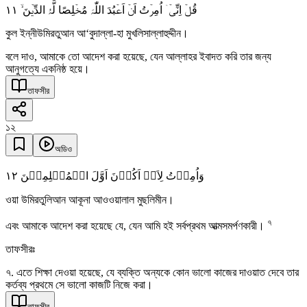
١١
قُلۡ اِنِّیۡۤ اُمِرۡتُ اَنۡ اَعۡبُدَ اللّٰہَ مُخۡلِصًا لَّہُ الدِّیۡنَ ۙ
কুল ইন্নীউমিরতুআন আ‘বুদাল্লা-হা মুখলিসাল্লাহুদ্দীন।
বলে দাও, আমাকে তো আদেশ করা হয়েছে, যেন আল্লাহর ইবাদত করি তার জন্য
আনুগত্যে একনিষ্ঠ হয়ে।
তাফসীর
১২
অডিও
١٢
وَاُمِرۡتُ لِاَنۡ اَکُوۡنَ اَوَّلَ الۡمُسۡلِمِیۡنَ
ওয়া উমিরতুলিআন আকূনা আওওয়ালাল মুছলিমীন।
৭
এবং আমাকে আদেশ করা হয়েছে যে, যেন আমি হই সর্বপ্রথম আত্মসমর্পণকারী।
তাফসীরঃ
৭. এতে শিক্ষা দেওয়া হয়েছে, যে ব্যক্তি অন্যকে কোন ভালো কাজের দাওয়াত দেবে তার
কর্তব্য প্রথমে সে ভালো কাজটি নিজে করা।
তাফসীর