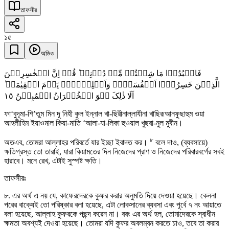
তাফসীর
১৫
অডিও
فَاعۡبُدُوۡا مَا شِئۡتُمۡ مِّنۡ دُوۡنِہٖ ؕ قُلۡ اِنَّ الۡخٰسِرِیۡنَ
الَّذِیۡنَ خَسِرُوۡۤا اَنۡفُسَہُمۡ وَاَہۡلِیۡہِمۡ یَوۡمَ الۡقِیٰمَۃِ ؕ
١٥
اَلَا ذٰلِکَ ہُوَ الۡخُسۡرَانُ الۡمُبِیۡنُ
ফা‘বুদূমা-শি’তুম মিন দূ নিহী কুল ইন্নাল খা-ছিরীনাল্লাযীনা খাছিরূআনফুছাহুম ওয়া
আহলীহিম ইয়াওমাল কিয়া-মাতি ‘আলা-যা-লিকা হুওয়াল খুছরা-নুল মুবীন।
৮
অতএব, তোমরা আল্লাহর পরিবর্তে যার ইচ্ছা ইবাদত কর।
বলে দাও, (ব্যবসায়ে)
ক্ষতিগ্রস্ত তো তারাই, যারা কিয়ামতের দিন নিজেদের প্রাণ ও নিজেদের পরিবারবর্গের সবই
হারাবে। মনে রেখ, এটাই সুস্পষ্ট ক্ষতি।
তাফসীরঃ
৮. এর অর্থ এ নয় যে, কাফেরদেরকে কুফর করার অনুমতি দিয়ে দেওয়া হয়েছে। কেননা
পরের বাক্যেই তো পরিষ্কার বলা হয়েছে, এটা লোকসানের ব্যবসা এবং পূর্বে ৭ নং আয়াতে
বলা হয়েছে, আল্লাহ কুফরকে পছন্দ করেন না। বরং এর অর্থ হল, তোমাদেরকে স্বাধীন
ক্ষমতা অবশ্যই দেওয়া হয়েছে। তোমরা যদি কুফর অবলম্বন করতে চাও, তবে তা করার