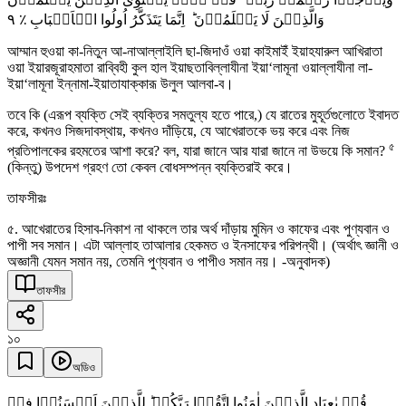
٩
وَالَّذِیۡنَ لَا یَعۡلَمُوۡنَ ؕ اِنَّمَا یَتَذَکَّرُ اُولُوا الۡاَلۡبَابِ ٪
আম্মান হুওয়া কা-নিতুন আ-নাআল্লাইলি ছা-জিদাওঁ ওয়া কাইমাইঁ ইয়াহযারুল আখিরাতা
ওয়া ইয়ারজূরাহমাতা রাব্বিহী কুল হাল ইয়াছতাবিল্লাযীনা ইয়া‘লামূনা ওয়াল্লাযীনা লা-
ইয়া‘লামূনা ইন্নামা-ইয়াতাযাক্কারূ উলুল আলবা-ব।
তবে কি (এরূপ ব্যক্তি সেই ব্যক্তির সমতুল্য হতে পারে,) যে রাতের মুহূর্তগুলোতে ইবাদত
করে, কখনও সিজদাবস্থায়, কখনও দাঁড়িয়ে, যে আখেরাতকে ভয় করে এবং নিজ
৫
প্রতিপালকের রহমতের আশা করে? বল, যারা জানে আর যারা জানে না উভয়ে কি সমান?
(কিন্তু) উপদেশ গ্রহণ তো কেবল বোধসম্পন্ন ব্যক্তিরাই করে।
তাফসীরঃ
৫. আখেরাতের হিসাব-নিকাশ না থাকলে তার অর্থ দাঁড়ায় মুমিন ও কাফের এবং পুণ্যবান ও
পাপী সব সমান। এটা আল্লাহ তাআলার হেকমত ও ইনসাফের পরিপন্থী। (অর্থাৎ জ্ঞানী ও
অজ্ঞানী যেমন সমান নয়, তেমনি পুণ্যবান ও পাপীও সমান নয়। -অনুবাদক)
তাফসীর
১০
অডিও
قُلۡ یٰعِبَادِ الَّذِیۡنَ اٰمَنُوا اتَّقُوۡا رَبَّکُمۡ ؕ لِلَّذِیۡنَ اَحۡسَنُوۡا فِیۡ