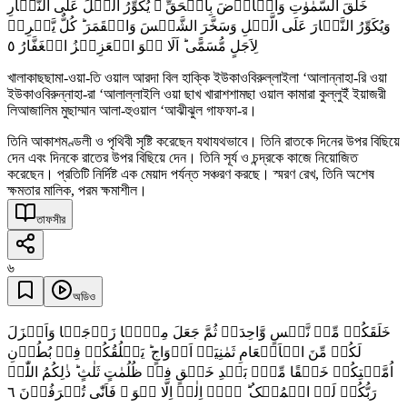
خَلَقَ السَّمٰوٰتِ وَالۡاَرۡضَ بِالۡحَقِّ ۚ یُکَوِّرُ الَّیۡلَ عَلَی النَّہَارِ
وَیُکَوِّرُ النَّہَارَ عَلَی الَّیۡلِ وَسَخَّرَ الشَّمۡسَ وَالۡقَمَرَ ؕ کُلٌّ یَّجۡرِیۡ
٥
لِاَجَلٍ مُّسَمًّی ؕ اَلَا ہُوَ الۡعَزِیۡزُ الۡغَفَّارُ
খালাকাছছামা-ওয়া-তি ওয়াল আরদা বিল হাক্কি ইউকাওবিরুল্লাইলা ‘আলান্নাহা-রি ওয়া
ইউকাওবিরুন্নাহা-রা ‘আলাল্লাইলি ওয়া ছাখ খারাশশামছা ওয়াল কামারা কুল্লুইঁ ইয়াজরী
লিআজালিম মুছাম্মান আলা-হুওয়াল ‘আঝীঝুল গাফফা-র।
তিনি আকাশমণ্ডলী ও পৃথিবী সৃষ্টি করেছেন যথাযথভাবে। তিনি রাতকে দিনের উপর বিছিয়ে
দেন এবং দিনকে রাতের উপর বিছিয়ে দেন। তিনি সূর্য ও চন্দ্রকে কাজে নিয়োজিত
করেছেন। প্রতিটি নির্দিষ্ট এক মেয়াদ পর্যন্ত সঞ্চরণ করছে। স্মরণ রেখ, তিনি অশেষ
ক্ষমতার মালিক, পরম ক্ষমাশীল।
তাফসীর
৬
অডিও
خَلَقَکُمۡ مِّنۡ نَّفۡسٍ وَّاحِدَۃٍ ثُمَّ جَعَلَ مِنۡہَا زَوۡجَہَا وَاَنۡزَلَ
لَکُمۡ مِّنَ الۡاَنۡعَامِ ثَمٰنِیَۃَ اَزۡوَاجٍ ؕ یَخۡلُقُکُمۡ فِیۡ بُطُوۡنِ
اُمَّہٰتِکُمۡ خَلۡقًا مِّنۡۢ بَعۡدِ خَلۡقٍ فِیۡ ظُلُمٰتٍ ثَلٰثٍ ؕ ذٰلِکُمُ اللّٰہُ
٦
رَبُّکُمۡ لَہُ الۡمُلۡکُ ؕ لَاۤ اِلٰہَ اِلَّا ہُوَ ۚ فَاَنّٰی تُصۡرَفُوۡنَ