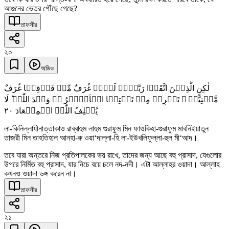
আগুনের ভেতর পৌঁছে গেছে?
তাফসীর
২০
অডিও
لٰکِنِ الَّذِیۡنَ اتَّقَوۡا رَبَّہُمۡ لَہُمۡ غُرَفٌ مِّنۡ فَوۡقِہَا غُرَفٌ
مَّبۡنِیَّۃٌ ۙ تَجۡرِیۡ مِنۡ تَحۡتِہَا الۡاَنۡہٰرُ ۬ؕ وَعۡدَ اللّٰہِ ؕ لَا
٢۰
یُخۡلِفُ اللّٰہُ الۡمِیۡعَادَ
লা-কিনিল্লাযীনাত্তাকাও রাব্বাহুম লাহুম গুরাফুম মিন ফাওকিহা-গুরাফুম মাবনিইয়াতুন
তাজরী মিন তাহতিহাল আনহা-রু ওয়া‘দাল্লা-হি লা-ইউখলিফুল্লা-হুল মী‘আদ।
তবে যারা অন্তরে নিজ প্রতিপালকের ভয় রাখে, তাদের জন্য আছে বহু প্রাসাদ, যেগুলোর
উপরে নির্মিত বহু প্রাসাদ, যার নিচে বয়ে চলে নদ-নদী। এটা আল্লাহর ওয়াদা। আল্লাহ
কখনও ওয়াদা ভঙ্গ করেন না।
তাফসীর
২১