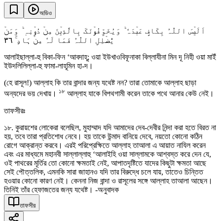
অডিও
اَلَیۡسَ اللّٰہُ بِکَافٍ عَبۡدَہٗ ؕ وَیُخَوِّفُوۡنَکَ بِالَّذِیۡنَ مِنۡ دُوۡنِہٖ ؕ وَمَنۡ
٣٦
یُّضۡلِلِ اللّٰہُ فَمَا لَہٗ مِنۡ ہَادٍ ۚ
আলাইছাল্লা-হু বিকা-ফিন ‘আবদাহূ; ওয়া ইউখাওবিফূনাকা বিল্লাযীনা মিন দূ নিহী ওয়া মাইঁ
ইউদলিলিল্লা-হু ফামা-লাহূমিন হা-দ।
(হে রাসূল!) আল্লাহ কি তার বান্দার জন্য যথেষ্ট নন? তারা তোমাকে আল্লাহ ছাড়া
১৮
অন্যদের ভয় দেখায়।
আল্লাহ যাকে বিপথগামী করেন তাকে পথে আনার কেউ নেই।
তাফসীরঃ
১৮. কুরায়শের লোকেরা বলেছিল, মুহাম্মাদ যদি আমাদের দেব-দেবীর নিন্দা করা হতে বিরত না
হয়, তবে তারা প্রতিশোধ নেবে। হয় তাকে উন্মাদ বানিয়ে দেবে, নয়তো কোনো কঠিন
রোগে আক্রান্ত করবে। এরই পরিপ্রেক্ষিতে আল্লাহ তাআলা এ আয়াত নাযিল করেন
এবং এর মাধ্যমে মহানবী সাল্লাল্লাহু ‘আলাইহি ওয়া সাল্লামকে আশ্বস্ত করে দেন যে,
ওই পাথরের মূর্তির তো কোনো ক্ষমতাই নেই, আপাতদৃষ্টিতে যাদের কিছুটা ক্ষমতা আছে
সেই পৌত্তলিক, এমনকি সারা জাহানও যদি তার বিরুদ্ধে চলে যায়, তাতেও চিন্তিত
হওয়ার কোনো কারণ নেই। কেননা নিজ বান্দা ও রাসূলের সঙ্গে আল্লাহ তাআলা আছেন।
তিনিই তাঁর হেফাজতের জন্য যথেষ্ট। -অনুবাদক
তাফসীর