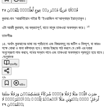
অডিও
٢٨
قُرۡاٰنًا عَرَبِیًّا غَیۡرَ ذِیۡ عِوَجٍ لَّعَلَّہُمۡ یَتَّقُوۡنَ
কুরআ-নান ‘আরাবিইয়ান গাইরা যী ‘ইওয়াজিল লা‘আল্লাহুম ইয়াত্তাকূন।
১৪
এটা আরবী কুরআন, নয় বক্রতাপূর্ণ, যাতে মানুষ তাকওয়া অবলম্বন করে।
তাফসীরঃ
১৪. অর্থাৎ কুরআনের ভাষা নয় প্যাঁচানো এবং বিষয়বস্তু নয় জটিল ও বিসদৃশ, যা কারও
পক্ষে বোঝা ও মানা কষ্টসাধ্য হবে। মানার ইচ্ছায় পাঠ করলে যে কেউ এর দ্বারা
অনুপ্রেরণা লাভ করবে, পথের সন্ধান পাবে এবং তাকওয়া অবলম্বনে প্রস্তুত হয়ে যাবে।
-অনুবাদক
তাফসীর
২৯
অডিও
ضَرَبَ اللّٰہُ مَثَلًا رَّجُلًا فِیۡہِ شُرَکَآءُ مُتَشٰکِسُوۡنَ وَرَجُلًا سَلَمًا
لِّرَجُلٍ ؕ ہَلۡ یَسۡتَوِیٰنِ مَثَلًا ؕ اَلۡحَمۡدُ لِلّٰہِ ۚ بَلۡ اَکۡثَرُہُمۡ لَا
٢٩
یَعۡلَمُوۡنَ