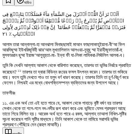
অডিও
اَلَمۡ تَرَ اَنَّ اللّٰہَ اَنۡزَلَ مِنَ السَّمَآءِ مَآءً فَسَلَکَہٗ یَنَابِیۡعَ فِی
الۡاَرۡضِ ثُمَّ یُخۡرِجُ بِہٖ زَرۡعًا مُّخۡتَلِفًا اَلۡوَانُہٗ ثُمَّ یَہِیۡجُ
فَتَرٰىہُ مُصۡفَرًّا ثُمَّ یَجۡعَلُہٗ حُطَامًا ؕ اِنَّ فِیۡ ذٰلِکَ لَذِکۡرٰی لِاُولِی
٢١
الۡاَلۡبَابِ ٪
আলাম তারা আন্নাল্লা-হা আনঝালা মিনাছছামাই মাআন ফাছালাকাহূইয়ানা-বী‘আ ফিল
আরদিছুম্মা ইউখরিজূবিহী ঝার‘আম মুখতালিফান আলওয়া-নুহূছু ম্মা ইয়াহীজুফাতারাঁ-হু
মুসফাররান ছুম্মা ইয়াজ‘আলুহূহুতা-মা- ইন্না ফী যা-লিকা লাযিকরা-লিঊলিল আলবা-ব।
তুমি কি দেখনি আল্লাহ আকাশ থেকে বারিপাত করেছেন, তারপর তা ভূমির নির্ঝরে প্রবাহিত
১১
করেছেন?
তারপর তা দ্বারা বিভিন্ন রংয়ের ফসল উৎপন্ন করেন। তারপর তা শুকিয়ে
যায়। ফলে তুমি দেখতে পাও তা হলুদ বর্ণ ধারণ করেছে। তারপর তিনি তা চূর্ণ-বিচূর্ণ করে
ফেলেন। নিশ্চয়ই এর মধ্যে বোধশক্তিসম্পন্ন ব্যক্তিদের জন্য উপদেশ আছে।
তাফসীরঃ
১১. এর এক অর্থ তো এই হতে পারে যে, আকাশ থেকে পাহাড়ে বৃষ্টি বর্ষণ হয় তারপর
সেখান থেকে তা গলে-গলে নদ-নদীর রূপ ধারণ করে এবং ভূমিতে যেসব প্রস্রবণ আছে
তাতে গিয়ে মিলিত হয়। আরেক অর্থ হতে পারে এ রকম, আল্লাহ তাআলা নিখিল-সৃষ্টির
সূচনা করেছেন পানি সৃষ্টির মাধ্যমে। তিনি আকাশ থেকে তা নামিয়ে সরাসরি ভূমির
প্রস্রবণে পৌঁছিয়ে দেন (রূহুল মাআনী)।