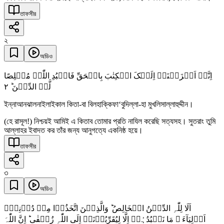
তাফসীর
২
অডিও
اِنَّاۤ اَنۡزَلۡنَاۤ اِلَیۡکَ الۡکِتٰبَ بِالۡحَقِّ فَاعۡبُدِ اللّٰہَ مُخۡلِصًا
٢
لَّہُ الدِّیۡنَ ؕ
ইন্নাআনঝালনাইলাইকাল কিতা-বা বিলহাক্কিফা‘বুদিল্লা-হা মুখলিসাল্লাহুদ্দীন।
(হে রাসূল!) নিশ্চয়ই আমিই এ কিতাব তোমার প্রতি নাযিল করেছি সত্যসহ। সুতরাং তুমি
আল্লাহর ইবাদত কর তাঁর জন্য আনুগত্যে একনিষ্ঠ হয়ে।
তাফসীর
৩
অডিও
اَلَا لِلّٰہِ الدِّیۡنُ الۡخَالِصُ ؕ وَالَّذِیۡنَ اتَّخَذُوۡا مِنۡ دُوۡنِہٖۤ
اَوۡلِیَآءَ ۘ مَا نَعۡبُدُہُمۡ اِلَّا لِیُقَرِّبُوۡنَاۤ اِلَی اللّٰہِ زُلۡفٰی ؕ اِنَّ اللّٰہَ