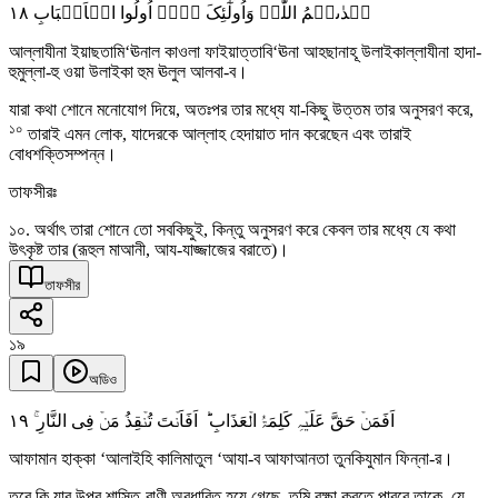
١٨
ہَدٰىہُمُ اللّٰہُ وَاُولٰٓئِکَ ہُمۡ اُولُوا الۡاَلۡبَابِ
আল্লাযীনা ইয়াছতামি‘ঊনাল কাওলা ফাইয়াত্তাবি‘ঊনা আহছানাহূ উলাইকাল্লাযীনা হাদা-
হুমুল্লা-হু ওয়া উলাইকা হুম ঊলুল আলবা-ব।
যারা কথা শোনে মনোযোগ দিয়ে, অতঃপর তার মধ্যে যা-কিছু উত্তম তার অনুসরণ করে,
১০
তারাই এমন লোক, যাদেরকে আল্লাহ হেদায়াত দান করেছেন এবং তারাই
বোধশক্তিসম্পন্ন।
তাফসীরঃ
১০. অর্থাৎ তারা শোনে তো সবকিছুই, কিন্তু অনুসরণ করে কেবল তার মধ্যে যে কথা
উৎকৃষ্ট তার (রূহুল মাআনী, আয-যাজ্জাজের বরাতে)।
তাফসীর
১৯
অডিও
١٩
اَفَمَنۡ حَقَّ عَلَیۡہِ کَلِمَۃُ الۡعَذَابِ ؕ اَفَاَنۡتَ تُنۡقِذُ مَنۡ فِی النَّارِ ۚ
আফামান হাক্কা ‘আলাইহি কালিমাতুল ‘আযা-ব আফাআনতা তুনকিযুমান ফিন্না-র।
তবে কি যার উপর শাস্তি-বাণী অবধারিত হয়ে গেছে, তুমি রক্ষা করতে পারবে তাকে, যে