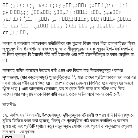
اَللّٰہُ نَزَّلَ اَحۡسَنَ الۡحَدِیۡثِ کِتٰبًا مُّتَشَابِہًا مَّثَانِیَ ٭ۖ
تَقۡشَعِرُّ مِنۡہُ جُلُوۡدُ الَّذِیۡنَ یَخۡشَوۡنَ رَبَّہُمۡ ۚ ثُمَّ
تَلِیۡنُ جُلُوۡدُہُمۡ وَقُلُوۡبُہُمۡ اِلٰی ذِکۡرِ اللّٰہِ ؕ ذٰلِکَ ہُدَی
اللّٰہِ یَہۡدِیۡ بِہٖ مَنۡ یَّشَآءُ ؕ وَمَنۡ یُّضۡلِلِ اللّٰہُ فَمَا لَہٗ
٢٣
مِنۡ ہَادٍ
আল্লা-হু নাঝঝালা আহছানাল হাদীছিকিতা-বাম মুতাশা-বিহাম মাছা-নিয়া তাকশা‘ইররু মিনহু
জূলূদুল্লাযীনা ইয়াখশাওনা রাব্বাহুম ছু ম্মা তালীনুজুলূদুহুম ওয়াকু লূবুহুম ইলা-যিকরিল্লা-হি
যা-লিকা হুদাল্লা-হি ইয়াহদী বিহী মাইঁ ইয়াশাউ ওয়া মাইঁ ইউদলিলিল্লা-হু ফামা-লাহূমিন হা-
দ।
আল্লাহ নাযিল করেছেন উত্তম বাণী এমন এক কিতাব যার বিষয়বস্তুসমূহ পরস্পর
১২
সুসামঞ্জস্য, (যার বক্তব্যসমূহ) পুনরাবৃত্তিকৃত
, যারা তাদের প্রতিপালককে ভয় করে এর
দ্বারা তাদের শরীর রোমাঞ্চিত হয়। তারপর তাদের দেহ-মন বিগলিত হয়ে আল্লাহর স্মরণে
ঝুঁকে পড়ে। এটা আল্লাহর হেদায়াত, যার মাধ্যমে তিনি যাকে চান সঠিক পথে নিয়ে
আসেন আর আল্লাহ যাকে বিপথগামী করেন, তাকে সঠিক পথে আনার কেউ নেই।
তাফসীরঃ
১২. অর্থাৎ যার বিধানাবলী, উপদেশসমূহ, দৃষ্টান্তমূলক ঘটনাবলী ও প্রমাণাদি বিভিন্নস্থানে
ঘুরিয়ে ফিরিয়ে বর্ণনা করা হয়েছে, কিন্তু সে পুনরাবৃত্তি পাঠ করলে ক্লান্তি ও অবসাদ
জন্মায় না; বরং প্রতিটি স্থানে নতুন নতুন স্বাদ যোগায় এবং গ্রহণ ও অনুসরণের প্রেরণা
দান করে। -অনুবাদক