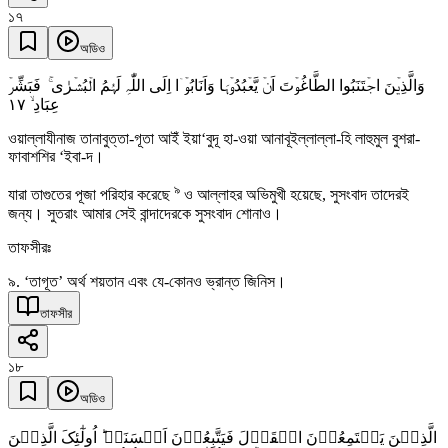
১৭
অডিও
وَالَّذِیۡنَ اجۡتَنَبُوا الطَّاغُوۡتَ اَنۡ یَّعۡبُدُوۡہَا وَاَنَابُوۡۤا اِلَی اللّٰہِ لَہُمُ الۡبُشۡرٰی ۚ فَبَشِّرۡ
١٧
عِبَادِ ۙ
ওয়াল্লাযীনাজ তানাবুত্তা-গূতা আইঁ ইয়া‘বুদূ হা-ওয়া আনাবূইল্লাল্লা-হি লাহুমুল বুশরা-
ফাবাশশির ‘ইবা-দ।
৯
যারা তাগুতের পূজা পরিহার করেছে
ও আল্লাহর অভিমুখী হয়েছে, সুসংবাদ তাদেরই
জন্য। সুতরাং আমার সেই বান্দাদেরকে সুসংবাদ শোনাও।
তাফসীরঃ
৯. ‘তাগূত’ অর্থ শয়তান এবং যে-কোনও ভ্রান্ত জিনিস।
তাফসীর
১৮
অডিও
الَّذِیۡنَ یَسۡتَمِعُوۡنَ الۡقَوۡلَ فَیَتَّبِعُوۡنَ اَحۡسَنَہٗ ؕ اُولٰٓئِکَ الَّذِیۡنَ