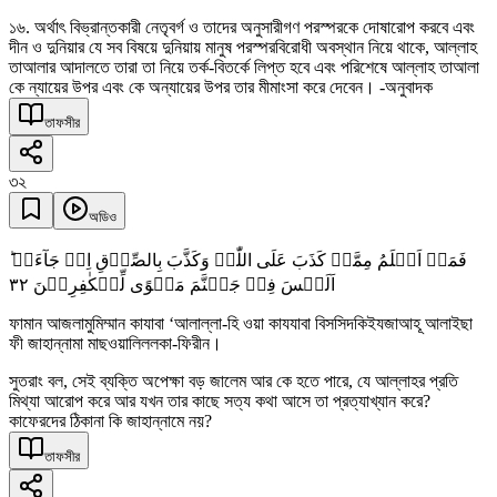
১৬. অর্থাৎ বিভ্রান্তকারী নেতৃবর্গ ও তাদের অনুসারীগণ পরস্পরকে দোষারোপ করবে এবং
দীন ও দুনিয়ার যে সব বিষয়ে দুনিয়ায় মানুষ পরস্পরবিরোধী অবস্থান নিয়ে থাকে, আল্লাহ
তাআলার আদালতে তারা তা নিয়ে তর্ক-বিতর্কে লিপ্ত হবে এবং পরিশেষে আল্লাহ তাআলা
কে ন্যায়ের উপর এবং কে অন্যায়ের উপর তার মীমাংসা করে দেবেন। -অনুবাদক
তাফসীর
৩২
অডিও
فَمَنۡ اَظۡلَمُ مِمَّنۡ کَذَبَ عَلَی اللّٰہِ وَکَذَّبَ بِالصِّدۡقِ اِذۡ جَآءَہٗ ؕ
٣٢
اَلَیۡسَ فِیۡ جَہَنَّمَ مَثۡوًی لِّلۡکٰفِرِیۡنَ
ফামান আজলামুমিম্মান কাযাবা ‘আলাল্লা-হি ওয়া কাযযাবা বিসসিদকিইযজাআহূ আলাইছা
ফী জাহান্নামা মাছওয়ালিললকা-ফিরীন।
সুতরাং বল, সেই ব্যক্তি অপেক্ষা বড় জালেম আর কে হতে পারে, যে আল্লাহর প্রতি
মিথ্যা আরোপ করে আর যখন তার কাছে সত্য কথা আসে তা প্রত্যাখ্যান করে?
কাফেরদের ঠিকানা কি জাহান্নামে নয়?
তাফসীর