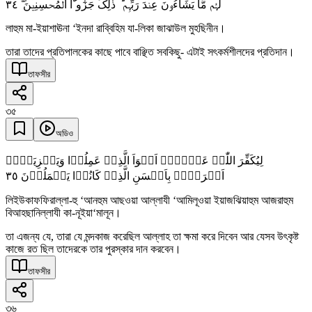
٣٤
لَہُمۡ مَّا یَشَآءُوۡنَ عِنۡدَ رَبِّہِمۡ ؕ ذٰلِکَ جَزٰٓوٴُا الۡمُحۡسِنِیۡنَ ۚۖ
লাহুম মা-ইয়াশাঊনা ‘ইনদা রাব্বিহিম যা-লিকা জাঝাউল মুহছিনীন।
তারা তাদের প্রতিপালকের কাছে পাবে বাঞ্ছিত সবকিছু- এটাই সৎকর্মশীলদের প্রতিদান।
তাফসীর
৩৫
অডিও
لِیُکَفِّرَ اللّٰہُ عَنۡہُمۡ اَسۡوَاَ الَّذِیۡ عَمِلُوۡا وَیَجۡزِیَہُمۡ
٣٥
اَجۡرَہُمۡ بِاَحۡسَنِ الَّذِیۡ کَانُوۡا یَعۡمَلُوۡنَ
লিইউকাফফিরাল্লা-হু ‘আনহুম আছওয়া আল্লাযী ‘আমিলূওয়া ইয়াজঝিয়াহুম আজরাহুম
বিআহছানিল্লাযী কা-নূইয়া‘মালূন।
তা এজন্য যে, তারা যে মন্দকাজ করেছিল আল্লাহ তা ক্ষমা করে দিবেন আর যেসব উৎকৃষ্ট
কাজে রত ছিল তাদেরকে তার পুরস্কার দান করবেন।
তাফসীর
৩৬