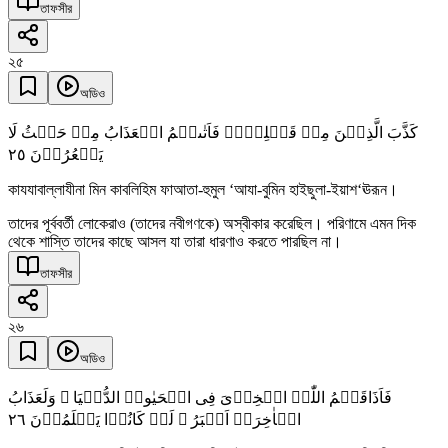
তাফসীর
২৫
অডিও
کَذَّبَ الَّذِیۡنَ مِنۡ قَبۡلِہِمۡ فَاَتٰىہُمُ الۡعَذَابُ مِنۡ حَیۡثُ لَا
٢٥
یَشۡعُرُوۡنَ
কাযযাবাল্লাযীনা মিন কাবলিহিম ফাআতা-হুমুল ‘আযা-বুমিন হাইছুলা-ইয়াশ‘ঊরূন।
তাদের পূর্ববর্তী লোকেরাও (তাদের নবীগণকে) অস্বীকার করেছিল। পরিণামে এমন দিক
থেকে শাস্তি তাদের কাছে আসল যা তারা ধারণাও করতে পারছিল না।
তাফসীর
২৬
অডিও
فَاَذَاقَہُمُ اللّٰہُ الۡخِزۡیَ فِی الۡحَیٰوۃِ الدُّنۡیَا ۚ وَلَعَذَابُ
٢٦
الۡاٰخِرَۃِ اَکۡبَرُ ۘ لَوۡ کَانُوۡا یَعۡلَمُوۡنَ