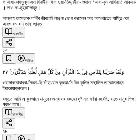
ফাআযা-কাহুমুল্লা-হুল খিঝইয়া ফিল হায়া-তিদ্দুনইয়া- ওয়ালা ‘আযা-বুল আখিরাতি আকবারু
। লাও কা-নূইয়া‘লামূন।
আল্লাহ তাদেরকে পার্থিব জীবনেই লাঞ্ছনা ভোগ করালেন আর আখেরাতের শাস্তি তো
আরও বড় যদি তারা জানত।
তাফসীর
২৭
অডিও
٢٧
وَلَقَدۡ ضَرَبۡنَا لِلنَّاسِ فِیۡ ہٰذَا الۡقُرۡاٰنِ مِنۡ کُلِّ مَثَلٍ لَّعَلَّہُمۡ یَتَذَکَّرُوۡنَ ۚ
ওয়ালাকাদ্দারাবনা-লিন্না-ছি ফীহা-যাল কুরআ-নি মিন কুল্লি মাছালিল লা‘আল্লাহুম
ইয়াতাযাক্কারূন।
বস্তুত আমি এ কুরআনে মানুষের জন্য সব রকমের দৃষ্টান্ত বর্ণনা করেছি, যাতে মানুষ শিক্ষা
গ্রহণ করে।
তাফসীর
২৮