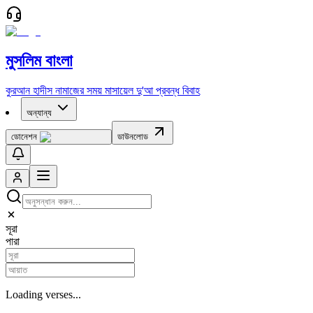
মুসলিম বাংলা
কুরআন
হাদীস
নামাজের সময়
মাসায়েল
দু'আ
প্রবন্ধ
বিবাহ
অন্যান্য
ডোনেশন
ডাউনলোড
সূরা
পারা
Loading verses...