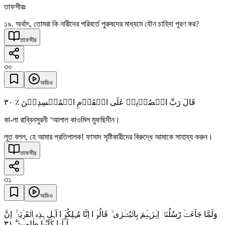
তাফসীরঃ
১৯. অর্থাৎ, তোমরা কি নারীদের পরিবর্তে পুরুষদের মাধ্যমে যৌন চাহিদা পূরণ কর?
তাফসীর
৩০
অডিও
٣۰
قَالَ رَبِّ انۡصُرۡنِیۡ عَلَی الۡقَوۡمِ الۡمُفۡسِدِیۡنَ ٪
কা-লা রাব্বিনসুরনী ‘আলাল কাওমিল মুফছিদীন।
লূত বলল, হে আমার প্রতিপালক! ফাসাদ সৃষ্টিকারীদের বিরুদ্ধে আমাকে সাহায্য করুন।
তাফসীর
৩১
অডিও
وَلَمَّا جَآءَتۡ رُسُلُنَاۤ اِبۡرٰہِیۡمَ بِالۡبُشۡرٰی ۙ قَالُوۡۤا اِنَّا مُہۡلِکُوۡۤا اَہۡلِ ہٰذِہِ الۡقَرۡیَۃِ ۚ اِنَّ
٣١
اَہۡلَہَا کَانُوۡا ظٰلِمِیۡنَ ۚۖ