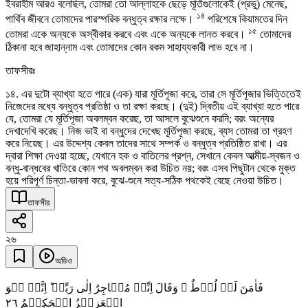
ইবরাহীম আরও বলেছিল, তোমরা তো আল্লাহকে ছেড়ে মূর্তিগুলোকেই (প্রভু) মেনেছ,
১৪
পার্থিব জীবনে তোমাদের পারস্পরিক বন্ধুত্ব রক্ষার লক্ষে।
পরিশেষে কিয়ামতের দিন
১৫
তোমরা একে অন্যকে অস্বীকার করবে এবং একে অন্যকে লানত করবে।
তোমাদের
ঠিকানা হবে জাহান্নাম এবং তোমাদের কোন রকম সাহায্যকারী লাভ হবে না।
তাফসীরঃ
১৪. এর দুটো ব্যাখ্যা হতে পারে (এক) যারা মূর্তিপূজা করে, তারা সে মূর্তিপূজার ভিত্তিতেই
নিজেদের মধ্যে বন্ধুত্ব প্রতিষ্ঠা ও তা রক্ষা করছে। (দুই) দ্বিতীয় এই ব্যাখ্যা হতে পারে
যে, তোমরা যে মূর্তিপূজা অবলম্বন করেছ, তা আসলে বুঝেশুনে করনি; বরং অন্যের
দেখাদেখি করেছ। নিজ ভাই বা বন্ধুদের দেখেছ মূর্তিপূজা করছে, ব্যস তোমরা তা গ্রহণ
করে নিয়েছ। এর উদ্দেশ্য কেবল তাদের সাথে সম্পর্ক ও বন্ধুত্ব প্রতিষ্ঠিত রাখা। এর
দ্বারা শিক্ষা দেওয়া হচ্ছে, যেখানে হক ও বাতিলের প্রশ্ন, সেখানে কেবল আত্মীয়-স্বজন ও
বন্ধু-বান্ধবের খাতিরে কোন পথ অবলম্বন করা উচিত নয়; বরং এসব পিছুটান থেকে মুক্ত
হয়ে পরিপূর্ণ চিন্তা-ভাবনা করে, বুঝে-শুনে সত্য-সঠিক পথকেই বেছে নেওয়া উচিত।
তাফসীর
২৬
অডিও
فَاٰمَنَ لَہٗ لُوۡطٌ ۘ وَقَالَ اِنِّیۡ مُہَاجِرٌ اِلٰی رَبِّیۡ ؕ اِنَّہٗ ہُوَ
٢٦
الۡعَزِیۡزُ الۡحَکِیۡمُ