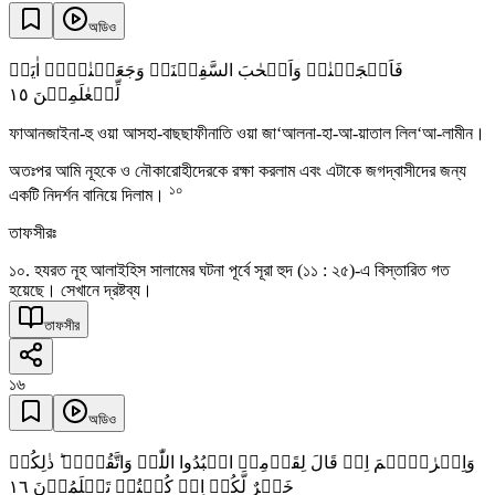
অডিও
فَاَنۡجَیۡنٰہُ وَاَصۡحٰبَ السَّفِیۡنَۃِ وَجَعَلۡنٰہَاۤ اٰیَۃً
١٥
لِّلۡعٰلَمِیۡنَ
ফাআনজাইনা-হু ওয়া আসহা-বাছছাফীনাতি ওয়া জা‘আলনা-হা-আ-য়াতাল লিল‘আ-লামীন।
অতঃপর আমি নূহকে ও নৌকারোহীদেরকে রক্ষা করলাম এবং এটাকে জগদ্বাসীদের জন্য
১০
একটি নিদর্শন বানিয়ে দিলাম।
তাফসীরঃ
১০. হযরত নূহ আলাইহিস সালামের ঘটনা পূর্বে সূরা হুদ (১১ : ২৫)-এ বিস্তারিত গত
হয়েছে। সেখানে দ্রষ্টব্য।
তাফসীর
১৬
অডিও
وَاِبۡرٰہِیۡمَ اِذۡ قَالَ لِقَوۡمِہِ اعۡبُدُوا اللّٰہَ وَاتَّقُوۡہُ ؕ ذٰلِکُمۡ
١٦
خَیۡرٌ لَّکُمۡ اِنۡ کُنۡتُمۡ تَعۡلَمُوۡنَ