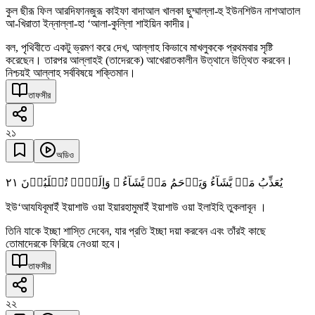
কুল ছীরূ ফিল আরদিফানজুরূ কাইফা বাদাআল খালকা ছুম্মাল্লা-হু ইউনশিউন নাশআতাল
আ-খিরাতা ইন্নাল্লা-হা ‘আলা-কুল্লিা শাইয়িন কাদীর।
বল, পৃথিবীতে একটু ভ্রমণ করে দেখ, আল্লাহ কিভাবে মাখলুককে প্রথমবার সৃষ্টি
করেছেন। তারপর আল্লাহই (তাদেরকে) আখেরাতকালীন উত্থানে উত্থিত করবেন।
নিশ্চয়ই আল্লাহ সর্ববিষয়ে শক্তিমান।
তাফসীর
২১
অডিও
٢١
یُعَذِّبُ مَنۡ یَّشَآءُ وَیَرۡحَمُ مَنۡ یَّشَآءُ ۚ وَاِلَیۡہِ تُقۡلَبُوۡنَ
ইউ‘আযযিবূমাইঁ ইয়াশাউ ওয়া ইয়ারহামুমাইঁ ইয়াশাউ ওয়া ইলাইহি তুকলাবূন ।
তিনি যাকে ইচ্ছা শাস্তি দেবেন, যার প্রতি ইচ্ছা দয়া করবেন এবং তাঁরই কাছে
তোমাদেরকে ফিরিয়ে নেওয়া হবে।
তাফসীর
২২