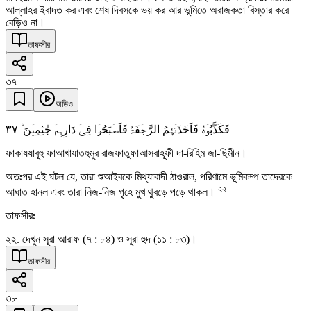
আল্লাহর ইবাদত কর এবং শেষ দিবসকে ভয় কর আর ভূমিতে অরাজকতা বিস্তার করে
বেড়িও না।
তাফসীর
৩৭
অডিও
٣٧
فَکَذَّبُوۡہُ فَاَخَذَتۡہُمُ الرَّجۡفَۃُ فَاَصۡبَحُوۡا فِیۡ دَارِہِمۡ جٰثِمِیۡنَ ۫
ফাকাযযাবূহু ফাআখাযাতহুমুর রাজফাতুফাআসবাহূফী দা-রিহিম জা-ছিমীন।
অতঃপর এই ঘটল যে, তারা শুআইবকে মিথ্যাবাদী ঠাওরাল, পরিণামে ভূমিকম্প তাদেরকে
২২
আঘাত হানল এবং তারা নিজ-নিজ গৃহে মুখ থুবড়ে পড়ে থাকল।
তাফসীরঃ
২২. দেখুন সূরা আরাফ (৭ : ৮৪) ও সূরা হুদ (১১ : ৮৩)।
তাফসীর
৩৮