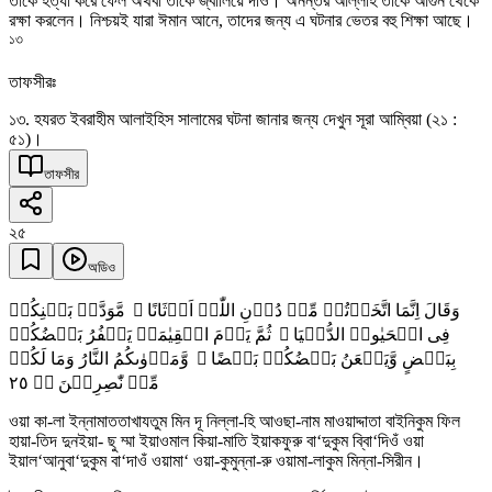
তাকে হত্যা করে ফেল অথবা তাকে জ্বালিয়ে দাও। অনন্তর আল্লাহ তাকে আগুন থেকে
রক্ষা করলেন। নিশ্চয়ই যারা ঈমান আনে, তাদের জন্য এ ঘটনার ভেতর বহু শিক্ষা আছে।
১৩
তাফসীরঃ
১৩. হযরত ইবরাহীম আলাইহিস সালামের ঘটনা জানার জন্য দেখুন সূরা আম্বিয়া (২১ :
৫১)।
তাফসীর
২৫
অডিও
وَقَالَ اِنَّمَا اتَّخَذۡتُمۡ مِّنۡ دُوۡنِ اللّٰہِ اَوۡثَانًا ۙ مَّوَدَّۃَ بَیۡنِکُمۡ
فِی الۡحَیٰوۃِ الدُّنۡیَا ۚ ثُمَّ یَوۡمَ الۡقِیٰمَۃِ یَکۡفُرُ بَعۡضُکُمۡ
بِبَعۡضٍ وَّیَلۡعَنُ بَعۡضُکُمۡ بَعۡضًا ۫ وَّمَاۡوٰىکُمُ النَّارُ وَمَا لَکُمۡ
٢٥
مِّنۡ نّٰصِرِیۡنَ ٭ۙ
ওয়া কা-লা ইন্নামাততাখাযতুম মিন দূ নিল্লা-হি আওছা-নাম মাওয়াদ্দাতা বাইনিকুম ফিল
হায়া-তিদ দুনইয়া- ছু ম্মা ইয়াওমাল কিয়া-মাতি ইয়াকফুরু বা‘দুকুম ব্বিা‘দিওঁ ওয়া
ইয়াল‘আনুবা‘দুকুম বা‘দাওঁ ওয়ামা‘ ওয়া-কুমুন্না-রু ওয়ামা-লাকুম মিন্না-সিরীন।