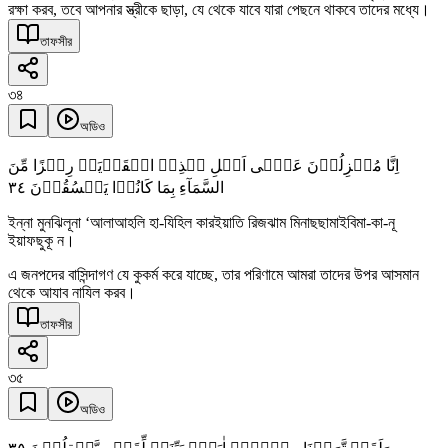
রক্ষা করব, তবে আপনার স্ত্রীকে ছাড়া, যে থেকে যাবে যারা পেছনে থাকবে তাদের মধ্যে।
তাফসীর
৩৪
অডিও
اِنَّا مُنۡزِلُوۡنَ عَلٰۤی اَہۡلِ ہٰذِہِ الۡقَرۡیَۃِ رِجۡزًا مِّنَ
٣٤
السَّمَآءِ بِمَا کَانُوۡا یَفۡسُقُوۡنَ
ইন্না মুনঝিলূনা ‘আলাআহলি হা-যিহিল কারইয়াতি রিজঝাম মিনাছছামাইবিমা-কা-নূ
ইয়াফছুকূ ন।
এ জনপদের বাসিন্দাগণ যে কুকর্ম করে যাচ্ছে, তার পরিণামে আমরা তাদের উপর আসমান
থেকে আযাব নাযিল করব।
তাফসীর
৩৫
অডিও