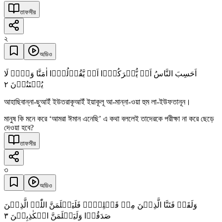
তাফসীর
২
অডিও
اَحَسِبَ النَّاسُ اَنۡ یُّتۡرَکُوۡۤا اَنۡ یَّقُوۡلُوۡۤا اٰمَنَّا وَہُمۡ لَا
٢
یُفۡتَنُوۡنَ
আহাছিবান্না-ছুআইঁ ইউতরাকূআইঁ ইয়াকূলূ আ-মান্না-ওয়া হুম লা-ইউফতানূন।
মানুষ কি মনে করে ‘আমরা ঈমান এনেছি’ এ কথা বললেই তাদেরকে পরীক্ষা না করে ছেড়ে
দেওয়া হবে?
তাফসীর
৩
অডিও
وَلَقَدۡ فَتَنَّا الَّذِیۡنَ مِنۡ قَبۡلِہِمۡ فَلَیَعۡلَمَنَّ اللّٰہُ الَّذِیۡنَ
٣
صَدَقُوۡا وَلَیَعۡلَمَنَّ الۡکٰذِبِیۡنَ