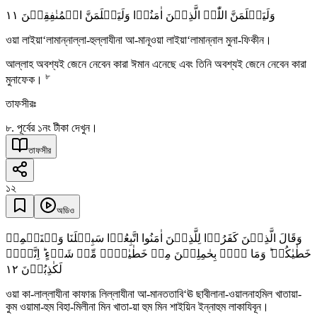
١١
وَلَیَعۡلَمَنَّ اللّٰہُ الَّذِیۡنَ اٰمَنُوۡا وَلَیَعۡلَمَنَّ الۡمُنٰفِقِیۡنَ
ওয়া লাইয়া‘লামান্নাল্লা-হুল্লাযীনা আ-মানূওয়া লাইয়া‘লামান্নাল মুনা-ফিকীন।
আল্লাহ অবশ্যই জেনে নেবেন কারা ঈমান এনেছে এবং তিনি অবশ্যই জেনে নেবেন কারা
৮
মুনাফেক।
তাফসীরঃ
৮. পূর্বের ১নং টীকা দেখুন।
তাফসীর
১২
অডিও
وَقَالَ الَّذِیۡنَ کَفَرُوۡا لِلَّذِیۡنَ اٰمَنُوا اتَّبِعُوۡا سَبِیۡلَنَا وَلۡنَحۡمِلۡ
خَطٰیٰکُمۡ ؕ وَمَا ہُمۡ بِحٰمِلِیۡنَ مِنۡ خَطٰیٰہُمۡ مِّنۡ شَیۡءٍ ؕ اِنَّہُمۡ
١٢
لَکٰذِبُوۡنَ
ওয়া কা-লাল্লাযীনা কাফারূ লিল্লাযীনা আ-মানততাবি‘ঊ ছাবীলানা-ওয়ালনাহমিল খাতায়া-
কুম ওয়ামা-হুম বিহা-মিলীনা মিন খাতা-য়া হুম মিন শাইয়িন ইন্নাহুম লাকাযিবূন।