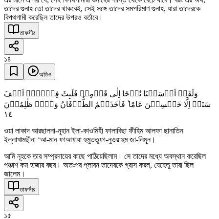
তাদের গুনাহ তো তাদের থাকবেই, সেই সঙ্গে তাদের সমপরিমাণ গুনাহ, যারা তাদেরকে
বিপথগামী করেছিল তাদের উপরও বর্তাবে।
তাফসীর
১৪
অডিও
وَلَقَدۡ اَرۡسَلۡنَا نُوۡحًا اِلٰی قَوۡمِہٖ فَلَبِثَ فِیۡہِمۡ اَلۡفَ
سَنَۃٍ اِلَّا خَمۡسِیۡنَ عَامًا ؕ فَاَخَذَہُمُ الطُّوۡفَانُ وَہُمۡ ظٰلِمُوۡنَ
١٤
ওয়া লাকাদ আরছালনা-নূহান ইলা-কাওমিহী ফালাবিছা ফীহিম আলফা ছানাতিন
ইল্লাখামছীনা ‘আ-মান ফাআখাযা হুমুততূফা-নুওয়াহুম জা-লিমূন।
আমি নূহকে তার সম্প্রদায়ের কাছে পাঠিয়েছিলাম। সে তাদের মধ্যে অবস্থান করেছিল
পঞ্চাশ কম হাজার বছর। অতঃপর প্লাবন তাদেরকে গ্রাস করল, যেহেতু তারা ছিল
জালেম।
তাফসীর
১৫