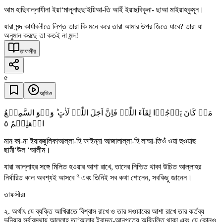
আম হাছিবাল্লাযীনা ইয়া‘মালূনাছছাইয়িআ-তি আইঁ ইয়াছবিকূনা- ছাআ মাইয়াহকুমূন।
যারা মন্দ কার্যাবলীতে লিপ্ত তারা কি মনে করে তারা আমার উপর জিতে যাবে? তারা যা
অনুমান করছে তা কতই না মন্দ!
তাফসীর
৫
অডিও
مَنۡ کَانَ یَرۡجُوۡا لِقَآءَ اللّٰہِ فَاِنَّ اَجَلَ اللّٰہِ لَاٰتٍ ؕ وَہُوَ السَّمِیۡعُ
٥
الۡعَلِیۡمُ
মান কা-না ইয়ারজুলিকাআল্লা-হি ফাইন্না আজালাল্লা-হি লাআ-তিওঁ ওয়া হুওয়াছ
ছামী‘উল ‘আলীম।
যারা আল্লাহর সঙ্গে মিলিত হওয়ার আশা রাখে, তাদের নিশ্চিত থাকা উচিত আল্লাহর
২
নির্ধারিত কাল অবশ্যই আসবে
এবং তিনিই সব কথা শোনেন, সবকিছু জানেন।
তাফসীরঃ
২. অর্থাৎ যে ব্যক্তি আখিরাতে বিশ্বাস রাখে ও তার সওয়াবের আশা রাখে তার কর্তব্য
দুনিয়ায় সর্বাবস্থায় আল্লাহ তা‘আলার ইবাদত-আনুগত্যে অবিচলিত থাকা এবং যে কোনও