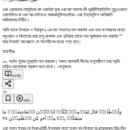
ওয়া ওয়াহাবনা-লাহূইছহা-কা ওয়াইয়া‘কূবা ওয়া জা‘আলনা-ফী যুররিইইয়াতিহিন নুবুওওয়াতা
ওয়ালকিতা-বা ওয়া আ-তাইনা-হু আজরাহূফিদদুনইয়া- ওয়া ইন্নাহূফিল আখিরাতি
লামিনাসসা-লিহীন।
আমি তাকে ইসহাক ও ইয়াকুব (-এর মত সন্তান) দান করলাম এবং তার বংশধরদের মধ্যে
১৮
নবুওয়াত ও কিতাবের ধারা চালু রাখলাম এবং দুনিয়ায় তাকে তার পুরস্কার দান করলাম
আর নিশ্চয়ই আখেরাতে সে সালেহীনের মধ্যে গণ্য হবে।
তাফসীরঃ
১৮. অর্থাৎ সুনাম-সুখ্যাতি দান করলাম। সকল আসমানী দীনের অনুসারীগণ তার প্রতি
ভক্তি-ভালোবাসা প্রকাশ করে থাকে। -অনুবাদক
তাফসীর
২৮
অডিও
وَلُوۡطًا اِذۡ قَالَ لِقَوۡمِہٖۤ اِنَّکُمۡ لَتَاۡتُوۡنَ الۡفَاحِشَۃَ ۫ مَا
٢٨
سَبَقَکُمۡ بِہَا مِنۡ اَحَدٍ مِّنَ الۡعٰلَمِیۡنَ
ওয়া লূতান ইযকা-লা লিকাওমিহী-ইন্নাকুম লাতা’তূনাল ফা-হিশাতা মা-ছাবাকাকুম বিহা-মিন