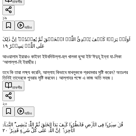
তাফসীর
১৯
অডিও
اَوَلَمۡ یَرَوۡا کَیۡفَ یُبۡدِئُ اللّٰہُ الۡخَلۡقَ ثُمَّ یُعِیۡدُہٗ ؕ اِنَّ ذٰلِکَ
١٩
عَلَی اللّٰہِ یَسِیۡرٌ
আওয়ালাম ইয়ারাও কাইফা ইউবদিউল্লা-হুল খালকা ছুম্মা ইউ‘ঈদুহূ ইন্না যা-লিকা
‘আলাল্লা-হি ইয়াছীর।
তবে কি তারা লক্ষ্য করেনি, আল্লাহ কিভাবে মাখলুককে প্রথমবার সৃষ্টি করেন? অতঃপর
তিনিই তাদেরকে পুনরায় সৃষ্টি করবেন। আল্লাহর পক্ষে এ কাজ অতি সহজ।
তাফসীর
২০
অডিও
قُلۡ سِیۡرُوۡا فِی الۡاَرۡضِ فَانۡظُرُوۡا کَیۡفَ بَدَاَ الۡخَلۡقَ ثُمَّ اللّٰہُ یُنۡشِیٴُ النَّشۡاَۃَ
٢۰
الۡاٰخِرَۃَ ؕ اِنَّ اللّٰہَ عَلٰی کُلِّ شَیۡءٍ قَدِیۡرٌ ۚ