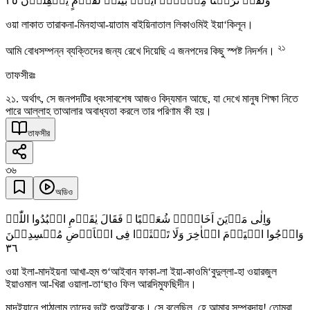
٣٥
وَلَقَدۡ تَّرَکۡنَا مِنۡہَاۤ اٰیَۃًۢ بَیِّنَۃً لِّقَوۡمٍ یَّعۡقِلُوۡنَ
ওয়া লাকাত তারাকনা-মিনহাআ-য়াতাম বাইয়িনাতাল লিকাওমিই ইয়া‘কিলূন।
২১
আমি বোধসম্পন্ন ব্যক্তিদের জন্য রেখে দিয়েছি এ জনপদের কিছু স্পষ্ট নিদর্শন।
তাফসীরঃ
২১. অর্থাৎ, সে জনপদটির ধ্বংসাবশেষ আজও বিদ্যমান আছে, যা দেখে মানুষ শিক্ষা নিতে
পারে আল্লাহ তাআলার অবাধ্যতা করলে তার পরিণাম কী হয়।
তাফসীর
৩৬
অডিও
وَاِلٰی مَدۡیَنَ اَخَاہُمۡ شُعَیۡبًا ۙ فَقَالَ یٰقَوۡمِ اعۡبُدُوا اللّٰہَ
وَارۡجُوا الۡیَوۡمَ الۡاٰخِرَ وَلَا تَعۡثَوۡا فِی الۡاَرۡضِ مُفۡسِدِیۡنَ
٣٦
ওয়া ইলা-মাদইয়না আখা-হুম শু‘আইবান ফাকা-লা ইয়া-কাওমি‘বুদুল্লা-হা ওয়ারজুল
ইয়াওমাল আ-খিরা ওয়ালা-তা‘ছাও ফিল আরদিমুফছিদীন।
মাদইয়ানে পাঠালাম তাদের ভাই শুআইবকে। সে বলেছিল, হে আমার সম্প্রদায়! তোমরা