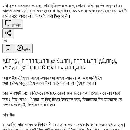
যারা কুফর অবলম্বন করেছে, তারা মুমিনদেরকে বলে, তোমরা আমাদের পথ অনুসরণ কর,
তাহলে আমরা তোমাদের গুনাহের বোঝা বহন করব, অথচ তারা তাদের গুনাহের বোঝা আদৌ
বহন করতে পারবে না। নিশ্চয়ই তারা মিথ্যাবাদী।
তাফসীর
১৩
অডিও
وَلَیَحۡمِلُنَّ اَثۡقَالَہُمۡ وَاَثۡقَالًا مَّعَ اَثۡقَالِہِمۡ ۫ وَلَیُسۡـَٔلُنَّ
١٣
یَوۡمَ الۡقِیٰمَۃِ عَمَّا کَانُوۡا یَفۡتَرُوۡنَ ٪
ওয়া লাইয়াহমিলুন্না আছকা-লাহুম ওয়াআছকা-লাম মা‘আ আছকা-লিহিম
ওয়ালাইউছআলুন্না ইয়াওমাল কিয়া-মাতি ‘আম্মা-কা-নূইয়াফতারূন।
তারা অবশ্যই তাদের নিজেদের গুনাহের বোঝা বহন করবে এবং নিজেদের বোঝার সাথে
৯
আরও কিছু বোঝা।
তারা যা-কিছু মিথ্যা উদ্ভাবন করে, কিয়ামতের দিন তাদেরকে সে
সম্পর্কে অবশ্যই জিজ্ঞাসাবাদ করা হবে।
তাফসীরঃ
৯. অর্থাৎ, তারা যাদেরকে বিপথগামী করেছে তাদের পাপের বোঝাও তাদেরকে বইতে হবে।
এর মানে এ নয় যে, সেই বিপথগামীরা গুনাহের শাস্তি থেকে বেঁচে যাবে। বরং এর অর্থ,