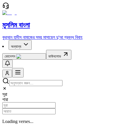
মুসলিম বাংলা
কুরআন
হাদীস
নামাজের সময়
মাসায়েল
দু'আ
প্রবন্ধ
বিবাহ
অন্যান্য
ডোনেশন
ডাউনলোড
সূরা
পারা
Loading verses...