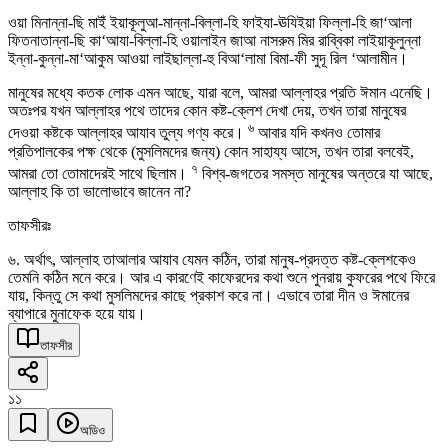
ওয়া মিনান্না-ছি মাইঁ ইয়াকূলুআ-মান্না-বিল্লা-হি ফাইযা-ঊযিইয়া ফিল্লা-হি জা‘আলা
ফিতনাতান্না-ছি কা‘আযা-বিল্লা-হি ওয়ালাইন জাআ নাসরুম মির রাব্বিকা লাইয়াকূলুন্না
ইন্না-কুন্না-মা‘আকুম আওয়া লাইছাল্লা-হু বিআ‘লামা বিমা-ফী সুদূ রিল ‘আলামীন।
মানুষের মধ্যে কতক লোক এমন আছে, যারা বলে, আমরা আল্লাহর প্রতি ঈমান এনেছি।
অতঃপর যখন আল্লাহর পথে তাদের কোন কষ্ট-ক্লেশ দেখা দেয়, তখন তারা মানুষের
৬
দেওয়া কষ্টকে আল্লাহর আযাব তুল্য গণ্য করে।
আবার যদি কখনও তোমার
প্রতিপালকের পক্ষ থেকে (মুসলিমদের জন্য) কোন সাহায্য আসে, তখন তারা বলবেই,
৭
আমরা তো তোমাদেরই সাথে ছিলাম।
বিশ্ব-জগতের সমস্ত মানুষের অন্তরে যা আছে,
আল্লাহ কি তা ভালোভাবে জানেন না?
তাফসীরঃ
৬. অর্থাৎ, আল্লাহ তাআলার আযাব যেমন কঠিন, তারা মানুষ-প্রদত্ত কষ্ট-ক্লেশকেও
তেমনি কঠিন মনে করে। আর এ কারণেই কাফেরদের কথা শুনে পুনরায় কুফরের পথে ফিরে
যায়, কিন্তু সে কথা মুসলিমদের কাছে প্রকাশ করে না। এভাবে তারা দীন ও ঈমানের
ব্যাপারে মুনাফেক হয়ে যায়।
তাফসীর
১১
অডিও