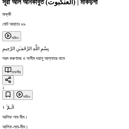
সূরা আল আনকাবুত
(
العنكبوت
)
|
মাকড়শা
মাক্কী
মোট আয়াতঃ ৬৯
অডিও
بِسْمِ اللَّهِ الرَّحْمَـٰنِ الرَّحِيمِ
পরম করুণাময় ও অসীম দয়ালু আল্লাহর নামে
তাফসীর
১
অডিও
١
الٓـمّٓ ۚ
আলিফ লাম মীম।
আলিফ-লাম-মীম।