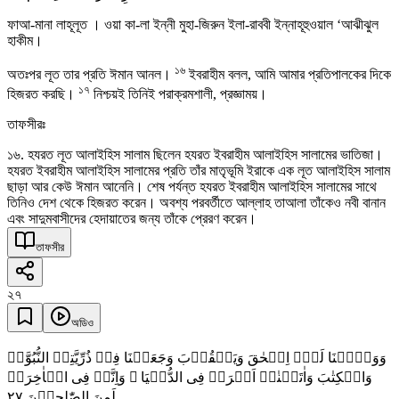
ফাআ-মানা লাহূলূত । ওয়া কা-লা ইন্নী মুহা-জিরুন ইলা-রাববী ইন্নাহূহুওয়াল ‘আঝীঝুল
হাকীম।
১৬
অতঃপর লূত তার প্রতি ঈমান আনল।
ইবরাহীম বলল, আমি আমার প্রতিপালকের দিকে
১৭
হিজরত করছি।
নিশ্চয়ই তিনিই পরাক্রমশালী, প্রজ্ঞাময়।
তাফসীরঃ
১৬. হযরত লূত আলাইহিস সালাম ছিলেন হযরত ইবরাহীম আলাইহিস সালামের ভাতিজা।
হযরত ইবরাহীম আলাইহিস সালামের প্রতি তাঁর মাতৃভূমি ইরাকে এক লূত আলাইহিস সালাম
ছাড়া আর কেউ ঈমান আনেনি। শেষ পর্যন্ত হযরত ইবরাহীম আলাইহিস সালামের সাথে
তিনিও দেশ থেকে হিজরত করেন। অবশ্য পরবর্তীতে আল্লাহ তাআলা তাঁকেও নবী বানান
এবং সাদুমবাসীদের হেদায়াতের জন্য তাঁকে প্রেরণ করেন।
তাফসীর
২৭
অডিও
وَوَہَبۡنَا لَہٗۤ اِسۡحٰقَ وَیَعۡقُوۡبَ وَجَعَلۡنَا فِیۡ ذُرِّیَّتِہِ النُّبُوَّۃَ
وَالۡکِتٰبَ وَاٰتَیۡنٰہُ اَجۡرَہٗ فِی الدُّنۡیَا ۚ وَاِنَّہٗ فِی الۡاٰخِرَۃِ
٢٧
لَمِنَ الصّٰلِحِیۡنَ