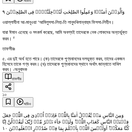
অডিও
٩
وَالَّذِیۡنَ اٰمَنُوۡا وَعَمِلُوا الصّٰلِحٰتِ لَنُدۡخِلَنَّہُمۡ فِی الصّٰلِحِیۡنَ
ওয়াল্লাযীনা আ-মানূওয়া ‘আমিলুসসা-লিহা-তি লানুদখিলান্নাহুম ফিসসা-লিহীন।
যারা ঈমান এনেছে ও সৎকর্ম করেছে, আমি অবশ্যই তাদেরকে নেক লোকদের অন্তর্ভুক্ত
৫
করব।
তাফসীরঃ
৫. এর দুই অর্থ হতে পারে। (ক) তাদেরকে পুণ্যবানদের দলভুক্ত করব, তাদের একজন
হিসেবে তাকে গণ্য করব। (খ) তাদেরকে পুণ্যবানদের স্থানে অর্থাৎ জান্নাতে দাখিল
করব। -অনুবাদক
তাফসীর
১০
অডিও
وَمِنَ النَّاسِ مَنۡ یَّقُوۡلُ اٰمَنَّا بِاللّٰہِ فَاِذَاۤ اُوۡذِیَ فِی اللّٰہِ جَعَلَ
فِتۡنَۃَ النَّاسِ کَعَذَابِ اللّٰہِ ؕ وَلَئِنۡ جَآءَ نَصۡرٌ مِّنۡ رَّبِّکَ لَیَقُوۡلُنَّ اِنَّا
١۰
کُنَّا مَعَکُمۡ ؕ اَوَلَیۡسَ اللّٰہُ بِاَعۡلَمَ بِمَا فِیۡ صُدُوۡرِ الۡعٰلَمِیۡنَ