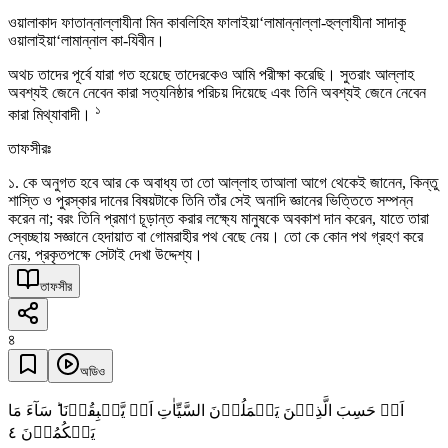
ওয়ালাকাদ ফাতান্নাল্লাযীনা মিন কাবলিহিম ফালাইয়া‘লামান্নাল্লা-হুল্লাযীনা সাদাকূ
ওয়ালাইয়া‘লামান্নাল কা-যিবীন।
অথচ তাদের পূর্বে যারা গত হয়েছে তাদেরকেও আমি পরীক্ষা করেছি। সুতরাং আল্লাহ
অবশ্যই জেনে নেবেন কারা সত্যনিষ্ঠার পরিচয় দিয়েছে এবং তিনি অবশ্যই জেনে নেবেন
১
কারা মিথ্যাবাদী।
তাফসীরঃ
১. কে অনুগত হবে আর কে অবাধ্য তা তো আল্লাহ তাআলা আগে থেকেই জানেন, কিন্তু
শাস্তি ও পুরস্কার দানের বিষয়টাকে তিনি তাঁর সেই অনাদি জ্ঞানের ভিত্তিতে সম্পন্ন
করেন না; বরং তিনি প্রমাণ চূড়ান্ত করার লক্ষ্যে মানুষকে অবকাশ দান করেন, যাতে তারা
স্বেচ্ছায় সজ্ঞানে হেদায়াত বা গোমরাহীর পথ বেছে নেয়। তো কে কোন পথ গ্রহণ করে
নেয়, প্রকৃতপক্ষে সেটাই দেখা উদ্দেশ্য।
তাফসীর
৪
অডিও
اَمۡ حَسِبَ الَّذِیۡنَ یَعۡمَلُوۡنَ السَّیِّاٰتِ اَنۡ یَّسۡبِقُوۡنَا ؕ سَآءَ مَا
٤
یَحۡکُمُوۡنَ