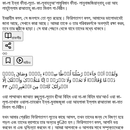
কা-লা ইন্না ফীহা-লূতা- কা-লূনাহনুআ‘লামুবিমান ফীহা- লানুনাজজিয়ান্নাহূ ওয়া আহ
লাহূইল্লাম রাআতাহূ কা-নাত মিনাল গা-বিরীন।
ইবরাহীম বলল, সে জনপদে তো লূত রয়েছে। ফিরিশতাগণ বলল, আমাদের ভালোভাবেই
জানা আছে, সেখানে কারা আছে। আমরা তাকে ও তার পরিবারবর্গকে অবশ্যই রক্ষা করব,
তবে তার স্ত্রীকে ছাড়া। সে যারা পেছনে থেকে যাবে তাদের মধ্যে থাকবে।
তাফসীর
৩৩
অডিও
وَلَمَّاۤ اَنۡ جَآءَتۡ رُسُلُنَا لُوۡطًا سِیۡٓءَ بِہِمۡ وَضَاقَ بِہِمۡ
ذَرۡعًا وَّقَالُوۡا لَا تَخَفۡ وَلَا تَحۡزَنۡ ۟ اِنَّا مُنَجُّوۡکَ وَاَہۡلَکَ اِلَّا
٣٣
امۡرَاَتَکَ کَانَتۡ مِنَ الۡغٰبِرِیۡنَ
ওয়া লাম্মাআন জাআত রুছুলুনা-লূতান ছীআ বিহিম ওয়া দা-কা বিহিম যার‘আওঁ ওয়া কা-
লূলা-তাখাফ ওয়ালা-তাহঝান ইন্না-মুনাজজূকা ওয়া আহলাকা ইল্লাম রাআতাকা কা-নাত
মিনাল গা-বিরীন।
যখন আমার প্রেরিত ফিরিশতাগণ লূতের কাছে আসল, তখন তাদের জন্য সে বিষণ্ণ হয়ে
পড়ল এবং তাদের ব্যাপারে তার অন্তর কুণ্ঠিত হল। ফিরিশতাগণ বলল, আপনি ভয়
করবেন না এবং দুশ্চিন্তা করবেন না। আমরা আপনাকে ও আপনার সাথে সম্পৃক্তদেরকে