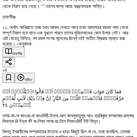
১২
থেকে নিরাশ হয়ে গেছে।
তাদের জন্য আছে যন্ত্রণাদায়ক শাস্তি।
তাফসীরঃ
১২. অর্থাৎ আখিরাতে তারা যখন আযাব দেখতে পাবে তখন আল্লাহর রহমত লাভ থেকে
সম্পূর্ণ নিরাশ হয়ে যাবে এবং বুঝতে পারবে তাদের মুক্তিলাভের কোন উপায় নেই। আর
এটা যেহেতু নিশ্চিত, সব রকম সংশয় সন্দেহের ঊর্ধ্বে তাই অতীত ক্রিয়ায় ব্যক্ত করা
হয়েছে। -অনুবাদক
তাফসীর
২৪
অডিও
فَمَا کَانَ جَوَابَ قَوۡمِہٖۤ اِلَّاۤ اَنۡ قَالُوا اقۡتُلُوۡہُ اَوۡ
حَرِّقُوۡہُ فَاَنۡجٰىہُ اللّٰہُ مِنَ النَّارِ ؕ اِنَّ فِیۡ ذٰلِکَ لَاٰیٰتٍ لِّقَوۡمٍ
٢٤
یُّؤۡمِنُوۡنَ
ফামা-কা-না জাওয়া-বা কাওমিহী-ইল্লা-আন কানলুকতুলূহু আও হাররিকুহু ফাআনজা-হুল্লাহু
মিনান্না-রি ইন্না ফী যা-লিকা লাআ-য়া-তিল লিকাওমিইঁ ইউ’মিনূন।
কিন্তু ইবরাহীমের সম্প্রদায়ের উত্তর এ ছাড়া কিছুই ছিল না যে, তারা বলেছিল, তোমরা