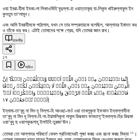
ওয়া ইবরা-হীমা ইযকা-লা লিকাওমিহি‘বুদুল্লা-হা ওয়াত্তাকূহু যা-লিকুম খাইরুল্লাকুম ইন
কুনতুম তা‘লামূন।
এবং আমি ইবরাহীমকে পাঠালাম, যখন সে তার সম্প্রদায়কে বলেছিল, আল্লাহর ইবাদত কর
ও তাঁকে ভয় কর। এটাই তোমাদের পক্ষে শ্রেয়, যদি তোমরা জ্ঞান রাখ।
তাফসীর
১৭
অডিও
اِنَّمَا تَعۡبُدُوۡنَ مِنۡ دُوۡنِ اللّٰہِ اَوۡثَانًا وَّتَخۡلُقُوۡنَ اِفۡکًا ؕ اِنَّ
الَّذِیۡنَ تَعۡبُدُوۡنَ مِنۡ دُوۡنِ اللّٰہِ لَا یَمۡلِکُوۡنَ لَکُمۡ رِزۡقًا
فَابۡتَغُوۡا عِنۡدَ اللّٰہِ الرِّزۡقَ وَاعۡبُدُوۡہُ وَاشۡکُرُوۡا لَہٗ ؕ
١٧
اِلَیۡہِ تُرۡجَعُوۡنَ
ইন্নামা-তা‘বূদূ না মিন দূ নিল্লা-হি আওছা-নাওঁ ওয়া তাখলুকূনা ইফকান ইন্নাল্লাযীনা
তা‘বুদূ না মিন দূ নিল্লা-হি লা-ইয়ামলিকূনা লাকুম রিঝকান ফাবতাগূ‘ইনদাল্লা-হির রিঝকা
ওয়া‘বুদূ হু ওয়াশকুরূলাহূ ইলাইহি তুরজা‘ঊন।
১১
তোমরা তো আল্লাহর পরিবর্তে কেবল প্রতিমাদেরই পূজা করছ এবং রচনা করছ মিথ্যা
।
তোমরা আল্লাহ ছাড়া যাদের ইবাদত কর, তারা তোমাদেরকে রিযক দেওয়ার ক্ষমতা রাখে