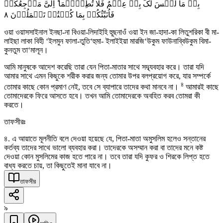
بِیۡ مَا لَیۡسَ لَکَ بِہٖ عِلۡمٌ فَلَا تُطِعۡہُمَا ؕ اِلَیَّ مَرۡجِعُکُمۡ
٨
فَاُنَبِّئُکُمۡ بِمَا کُنۡتُمۡ تَعۡمَلُوۡنَ
ওয়া ওয়াসসাইনাল ইনছা-না বিওয়া-লিদাইহি হুূছনাওঁ ওয়া ইন জা-হাদা-কা লিতুশরিকা বী মা-
লাইছা লাকা বিহী ‘ইলমুন ফালা-তুতি‘হুমা- ইলাইইয়া মারজি‘উকুম ফাউনাব্বিউকুম বিমা-
কুনতুম তা‘মালূন।
আমি মানুষকে আদেশ করেছি তারা যেন পিতা-মাতার সাথে সদ্ব্যবহার করে। তারা যদি
আমার সাথে এমন কিছুকে শরীক করার জন্য তোমার উপর বলপ্রয়োগ করে, যার সম্পর্কে
৪
তোমার কাছে কোন প্রমাণ নেই, তবে সে ব্যাপারে তাদের কথা মানবে না।
আমারই কাছে
তোমাদেরকে ফিরে আসতে হবে। তখন আমি তোমাদেরকে অবহিত করব তোমরা কী
করতে।
তাফসীরঃ
৪. এ আয়াতে মূলনীতি বলে দেওয়া হয়েছে যে, পিতা-মাতা অমুসলিম হলেও সন্তানের
কর্তব্য তাদের সাথে ভালো ব্যবহার করা। তাদেরকে অসম্মান করা বা তাদের মনে কষ্ট
দেওয়া কোন মুসলিমের কাজ হতে পারে না। তবে তারা যদি কুফর ও শিরকে লিপ্ত হতে
বাধ্য করতে চায়, তা কিছুতেই মানা যাবে না।
তাফসীর
৯