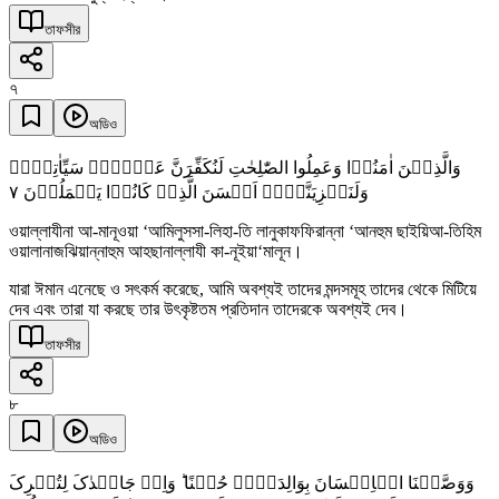
তাফসীর
৭
অডিও
وَالَّذِیۡنَ اٰمَنُوۡا وَعَمِلُوا الصّٰلِحٰتِ لَنُکَفِّرَنَّ عَنۡہُمۡ سَیِّاٰتِہِمۡ
٧
وَلَنَجۡزِیَنَّہُمۡ اَحۡسَنَ الَّذِیۡ کَانُوۡا یَعۡمَلُوۡنَ
ওয়াল্লাযীনা আ-মানূওয়া ‘আমিলুসসা-লিহা-তি লানুকাফফিরান্না ‘আনহুম ছাইয়িআ-তিহিম
ওয়ালানাজঝিয়ান্নাহুম আহছানাল্লাযী কা-নূইয়া‘মালূন।
যারা ঈমান এনেছে ও সৎকর্ম করেছে, আমি অবশ্যই তাদের মন্দসমূহ তাদের থেকে মিটিয়ে
দেব এবং তারা যা করছে তার উৎকৃষ্টতম প্রতিদান তাদেরকে অবশ্যই দেব।
তাফসীর
৮
অডিও
وَوَصَّیۡنَا الۡاِنۡسَانَ بِوَالِدَیۡہِ حُسۡنًا ؕ وَاِنۡ جَاہَدٰکَ لِتُشۡرِکَ