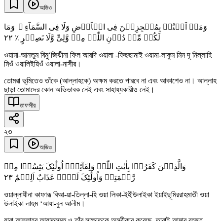
অডিও
وَمَاۤ اَنۡتُمۡ بِمُعۡجِزِیۡنَ فِی الۡاَرۡضِ وَلَا فِی السَّمَآءِ ۫ وَمَا
٢٢
لَکُمۡ مِّنۡ دُوۡنِ اللّٰہِ مِنۡ وَّلِیٍّ وَّلَا نَصِیۡرٍ ٪
ওয়ামা-আনতুম বিমু‘জিঝীনা ফিল আরদি ওয়ালা -ফিছছামাই ওয়ামা-লাকুম মিন দূ নিল্লাহি
মিওঁ ওয়ালিইয়িওঁ ওয়ালা-নাসীর।
তোমরা ভূমিতেও তাঁকে (আল্লাহকে) অক্ষম করতে পারবে না এবং আকাশেও না। আল্লাহ
ছাড়া তোমাদের কোন অভিভাবক নেই এবং সাহায্যকারীও নেই।
তাফসীর
২৩
অডিও
وَالَّذِیۡنَ کَفَرُوۡا بِاٰیٰتِ اللّٰہِ وَلِقَآئِہٖۤ اُولٰٓئِکَ یَئِسُوۡا مِنۡ
٢٣
رَّحۡمَتِیۡ وَاُولٰٓئِکَ لَہُمۡ عَذَابٌ اَلِیۡمٌ
ওয়াল্লাযীনা কাফারূ বিআ-য়া-তিল্লা-হি ওয়া লিকা-ইহীউলাইকা ইয়াইছূমিররাহমাতী ওয়া
উলাইকা লাহুম ‘আযা-বুন আলীম।
যারা আল্লাহর আয়াতসমূহ ও তাঁর সাক্ষাতকে অস্বীকার করেছে, তারাই আমার রহমত