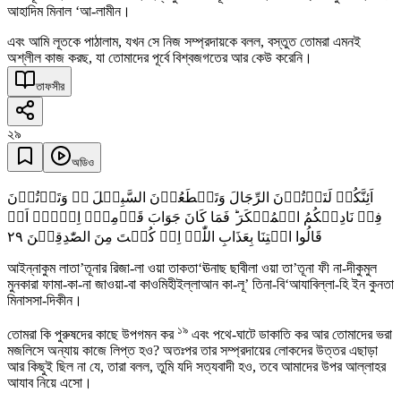
আহাদিম মিনাল ‘আ-লামীন।
এবং আমি লূতকে পাঠালাম, যখন সে নিজ সম্প্রদায়কে বলল, বস্তুত তোমরা এমনই
অশ্লীল কাজ করছ, যা তোমাদের পূর্বে বিশ্বজগতের আর কেউ করেনি।
তাফসীর
২৯
অডিও
اَئِنَّکُمۡ لَتَاۡتُوۡنَ الرِّجَالَ وَتَقۡطَعُوۡنَ السَّبِیۡلَ ۬ۙ وَتَاۡتُوۡنَ
فِیۡ نَادِیۡکُمُ الۡمُنۡکَرَ ؕ فَمَا کَانَ جَوَابَ قَوۡمِہٖۤ اِلَّاۤ اَنۡ
٢٩
قَالُوا ائۡتِنَا بِعَذَابِ اللّٰہِ اِنۡ کُنۡتَ مِنَ الصّٰدِقِیۡنَ
আইন্নাকুম লাতা’তূনার রিজা-লা ওয়া তাকতা‘ঊনাছ ছাবীলা ওয়া তা’তূনা ফী না-দীকুমুল
মুনকারা ফামা-কা-না জাওয়া-বা কাওমিহীইল্লাআন কা-লূ’ তিনা-বি‘আযাবিল্লা-হি ইন কুনতা
মিনাসসা-দিকীন।
১৯
তোমরা কি পুরুষদের কাছে উপগমন কর
এবং পথে-ঘাটে ডাকাতি কর আর তোমাদের ভরা
মজলিসে অন্যায় কাজে লিপ্ত হও? অতঃপর তার সম্প্রদায়ের লোকদের উত্তর এছাড়া
আর কিছুই ছিল না যে, তারা বলল, তুমি যদি সত্যবাদী হও, তবে আমাদের উপর আল্লাহর
আযাব নিয়ে এসো।