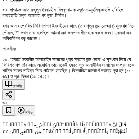
ওয়া লাম্মা-জাআত রুছুলুনাইবরা-হীমা বিলবুশরা- কা-লূইন্না-মুহলিকূআহলি হাযিহিল
কারইয়াতি ইন্না আহলাহা-কা-নূজা-লিমীন।
যখন আমার প্রেরিত ফিরিশতাগণ ইবরাহীমের কাছে (তার পুত্র জন্ম নেওয়ার) সুসংবাদ নিয়ে
২০
পৌঁছল,
তখন তারা বলেছিল, আমরা এই জনপদবাসীদেরকে ধ্বংস করব। কেননা এর
অধিবাসীগণ বড় জালেম।
তাফসীরঃ
২০. ‘হযরত ইবরাহীম আলাইহিস সালামের পুত্র সন্তান জন্ম নেবে’ এ সুসংবাদ নিয়ে যে
ফিরিশতাগণ তাঁর কাছে এসেছিল তাদেরকেই হযরত লূত আলাইহিস সালামের সম্প্রদায়কে
শাস্তি দানের দায়িত্ব দিয়ে পাঠানো হয়েছিল। বিস্তারিত জ্ঞাতার্থে দ্রষ্টব্য সূরা হুদ (১১ :
৬৯) ও সূরা হিজর (১৫ : ৫১)।
তাফসীর
৩২
অডিও
قَالَ اِنَّ فِیۡہَا لُوۡطًا ؕ قَالُوۡا نَحۡنُ اَعۡلَمُ بِمَنۡ فِیۡہَا ٝ۫
٣٢
لَنُنَجِّیَنَّہٗ وَاَہۡلَہٗۤ اِلَّا امۡرَاَتَہٗ ٭۫ کَانَتۡ مِنَ الۡغٰبِرِیۡنَ