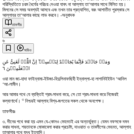
পরিস্থিতিতে চরম ধৈর্যের পরিচয় দেওয়া যাবৎ না আল্লাহ তা‘আলার সাথে মিলিত হয়।
মিলনের সে সময় অবশ্যই আসবে এবং তখন তার প্রত্যাশিত, বরং আশাতীত পুরস্কার সে
আল্লাহর তা‘আলার কাছে লাভ করবে। -অনুবাদক
তাফসীর
৬
অডিও
وَمَنۡ جَاہَدَ فَاِنَّمَا یُجَاہِدُ لِنَفۡسِہٖ ؕ اِنَّ اللّٰہَ لَغَنِیٌّ عَنِ
٦
الۡعٰلَمِیۡنَ
ওয়া মান জা-হাদা ফাইন্নামা-ইউজা-হিদুলিনাফছিহী ইন্নাল্লা-হা লাগানিইইউন ‘আনিল
‘আ-লামীন।
আর আমার পথে যে ব্যক্তিই শ্রম-সাধনা করে, সে তো শ্রম-সাধনা করে নিজেরই
৩
কল্যাণার্থে।
নিশ্চয়ই আল্লাহ বিশ্ব-জগতের সকল থেকে অনপেক্ষ।
তাফসীরঃ
৩. দীনের পথে করা হয় এমন যে-কোনও মেহনতই এর অন্তর্ভুক্ত। যেমন নফসকে দমন
করার সাধনা, শয়তানকে মোকাবেলা করার প্রচেষ্টা, দাওয়াত ও তাবলীগের মেহনত, আল্লাহ
তাআলার পথে যুদ্ধ ইত্যাদি।