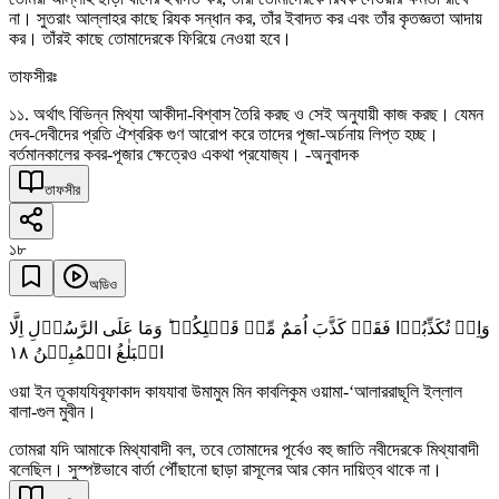
না। সুতরাং আল্লাহর কাছে রিযক সন্ধান কর, তাঁর ইবাদত কর এবং তাঁর কৃতজ্ঞতা আদায়
কর। তাঁরই কাছে তোমাদেরকে ফিরিয়ে নেওয়া হবে।
তাফসীরঃ
১১. অর্থাৎ বিভিন্ন মিথ্যা আকীদা-বিশ্বাস তৈরি করছ ও সেই অনুযায়ী কাজ করছ। যেমন
দেব-দেবীদের প্রতি ঐশ্বরিক গুণ আরোপ করে তাদের পূজা-অর্চনায় লিপ্ত হচ্ছ।
বর্তমানকালের কবর-পূজার ক্ষেত্রেও একথা প্রযোজ্য। -অনুবাদক
তাফসীর
১৮
অডিও
وَاِنۡ تُکَذِّبُوۡا فَقَدۡ کَذَّبَ اُمَمٌ مِّنۡ قَبۡلِکُمۡ ؕ وَمَا عَلَی الرَّسُوۡلِ اِلَّا
١٨
الۡبَلٰغُ الۡمُبِیۡنُ
ওয়া ইন তূকাযযিবূফাকাদ কাযযাবা উমামুম মিন কাবলিকুম ওয়ামা-‘আলাররাছূলি ইল্লাল
বালা-গুল মুবীন।
তোমরা যদি আমাকে মিথ্যাবাদী বল, তবে তোমাদের পূর্বেও বহু জাতি নবীদেরকে মিথ্যাবাদী
বলেছিল। সুস্পষ্টভাবে বার্তা পৌঁছানো ছাড়া রাসূলের আর কোন দায়িত্ব থাকে না।