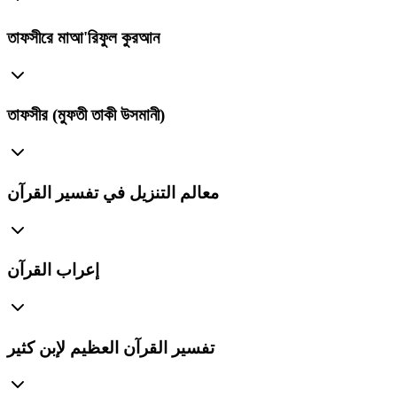
তাফসীরে মাআ'রিফুল কুরআন
তাফসীর (মুফতী তাকী উসমানী)
معالم التنزيل في تفسير القرآن
إعراب القرآن
تفسير القرآن العظيم لإبن كثير