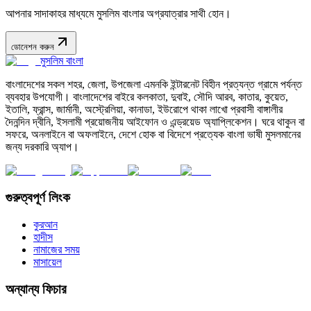
আপনার সাদাকাহর মাধ্যমে মুসলিম বাংলার অগ্রযাত্রার সাথী হোন।
ডোনেশন করুন
মুসলিম বাংলা
বাংলাদেশের সকল শহর, জেলা, উপজেলা এমনকি ইন্টারনেট বিহীন প্রত্যন্ত গ্রামে পর্যন্ত
ব্যবহার উপযোগী। বাংলাদেশের বাইরে কলকাতা, দুবাই, সৌদি আরব, কাতার, কুয়েত,
ইতালি, ফ্রান্স, জার্মানী, অস্ট্রেলিয়া, কানাডা, ইউরোপে থাকা লাখো প্রবাসী বাঙ্গালীর
দৈনন্দিন দ্বীনি, ইসলামী প্রয়োজনীয় আইফোন ও এন্ড্রয়েড অ্যাপ্লিকেশন। ঘরে থাকুন বা
সফরে, অনলাইনে বা অফলাইনে, দেশে হোক বা বিদেশে প্রত্যেক বাংলা ভাষী মুসলমানের
জন্য দরকারি অ্যাপ।
গুরুত্বপূর্ণ লিংক
কুরআন
হাদীস
নামাজের সময়
মাসায়েল
অন্যান্য ফিচার