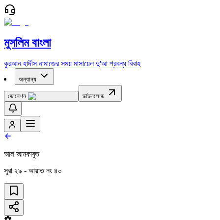
মুসলিম বাংলা
কুরআন
হাদীস
নামাজের সময়
মাসায়েল
দু'আ
প্রবন্ধ
বিবাহ
অন্যান্য
ডোনেশন
ডাউনলোড
আল আনকাবুত
সূরা
২৯
- আয়াত নং
৪০