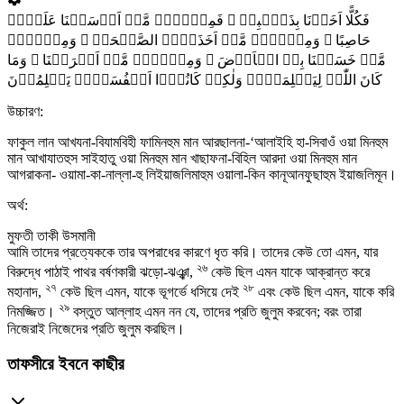
فَکُلًّا اَخَذۡنَا بِذَنۡۢبِہٖ ۚ فَمِنۡہُمۡ مَّنۡ اَرۡسَلۡنَا عَلَیۡہِ
حَاصِبًا ۚ وَمِنۡہُمۡ مَّنۡ اَخَذَتۡہُ الصَّیۡحَۃُ ۚ وَمِنۡہُمۡ
مَّنۡ خَسَفۡنَا بِہِ الۡاَرۡضَ ۚ وَمِنۡہُمۡ مَّنۡ اَغۡرَقۡنَا ۚ وَمَا
کَانَ اللّٰہُ لِیَظۡلِمَہُمۡ وَلٰکِنۡ کَانُوۡۤا اَنۡفُسَہُمۡ یَظۡلِمُوۡنَ
উচ্চারণ:
ফাকুল লান আখযনা-বিযামবিহী ফামিনহুম মান আরছালনা-‘আলাইহি হা-সিবাওঁ ওয়া মিনহুম
মান আখাযাতহুস সাইহাতু ওয়া মিনহুম মান খাছাফনা-বিহিল আরদা ওয়া মিনহুম মান
আগরাকনা- ওয়ামা-কা-নাল্লা-হু লিইয়াজলিমাহুম ওয়ালা-কিন কানূআনফুছাহুম ইয়াজলিমূন।
অর্থ:
মুফতী তাকী উসমানী
আমি তাদের প্রত্যেককে তার অপরাধের কারণে ধৃত করি। তাদের কেউ তো এমন, যার
২৬
বিরুদ্ধে পাঠাই পাথর বর্ষণকারী ঝড়ো-ঝঞ্ঝা,
কেউ ছিল এমন যাকে আক্রান্ত করে
২৭
২৮
মহানাদ,
কেউ ছিল এমন, যাকে ভূগর্ভে ধসিয়ে দেই
এবং কেউ ছিল এমন, যাকে করি
২৯
নিমজ্জিত।
বস্তুত আল্লাহ এমন নন যে, তাদের প্রতি জুলুম করবেন; বরং তারা
নিজেরাই নিজেদের প্রতি জুলুম করছিল।
তাফসীরে ইবনে কাছীর