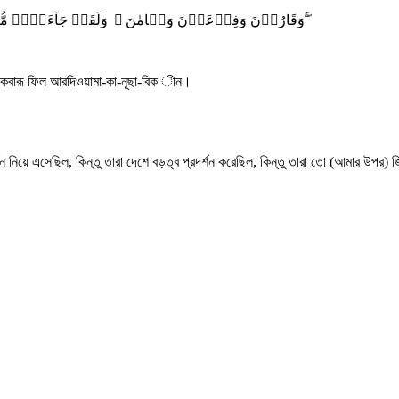
وَقَارُوۡنَ وَفِرۡعَوۡنَ وَہَامٰنَ ۟ وَلَقَدۡ جَآءَہُمۡ مُّوۡسٰی بِالۡبَیِّنٰتِ فَاسۡتَکۡبَرُوۡا فِی الۡاَرۡضِ وَمَا کَانُوۡا سٰبِقِیۡنَ ۚۖ
ছতাকবারূ ফিল আরদিওয়ামা-কা-নূছা-বিক ীন।
্শন নিয়ে এসেছিল, কিন্তু তারা দেশে বড়ত্ব প্রদর্শন করেছিল, কিন্তু তারা তো (আমার উপর)