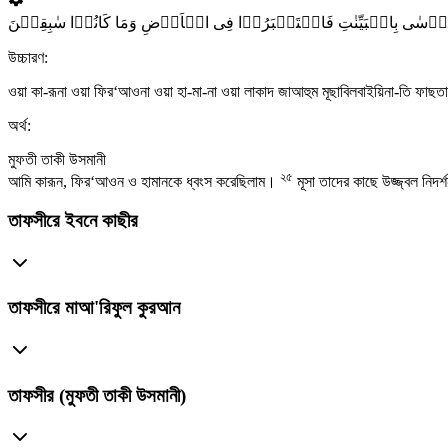
উচ্চারণ:
ওয়া কা-রূনা ওয়া ফির‘আওনা ওয়া হা-মা-না ওয়া লাকাদ জাআহুম মূছাবিলবাইয়িনা-তি ফা
অর্থ:
মুফতী তাকী উসমানী
২৫
আমি কারূন, ফির‘আওন ও হামানকে ধ্বংস করেছিলাম।
মূসা তাদের কাছে উজ্জ্বল নিদর
তাফসীরে ইবনে কাছীর
তাফসীরে মাআ'রিফুল কুরআন
তাফসীর (মুফতী তাকী উসমানী)