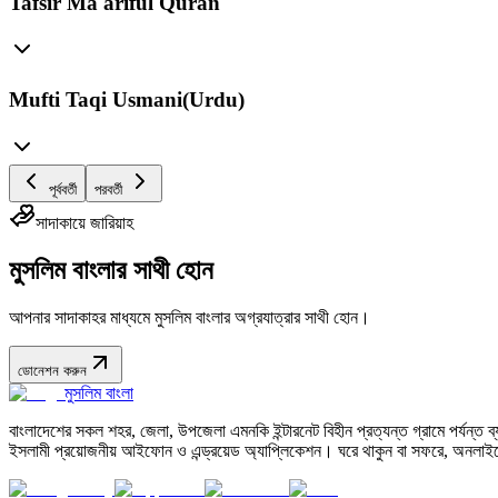
Tafsir Ma'ariful Quran
Mufti Taqi Usmani(Urdu)
পূর্ববর্তী
পরবর্তী
সাদাকায়ে জারিয়াহ
মুসলিম বাংলার সাথী হোন
আপনার সাদাকাহর মাধ্যমে মুসলিম বাংলার অগ্রযাত্রার সাথী হোন।
ডোনেশন করুন
মুসলিম বাংলা
বাংলাদেশের সকল শহর, জেলা, উপজেলা এমনকি ইন্টারনেট বিহীন প্রত্যন্ত গ্রামে পর্যন্ত ব্যব
ইসলামী প্রয়োজনীয় আইফোন ও এন্ড্রয়েড অ্যাপ্লিকেশন। ঘরে থাকুন বা সফরে, অনলাইন