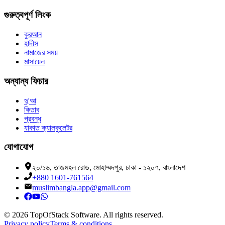
গুরুত্বপূর্ণ লিংক
কুরআন
হাদীস
নামাজের সময়
মাসায়েল
অন্যান্য ফিচার
দু'আ
কিতাব
প্রবন্ধ
যাকাত ক্যালকুলেটর
যোগাযোগ
২০/১৬, তাজমহল রোড, মোহাম্মদপুর, ঢাকা - ১২০৭, বাংলাদেশ
+880 1601-761564
muslimbangla.app@gmail.com
©
2026
TopOfStack Software. All rights reserved.
Privacy policy
Terms & conditions