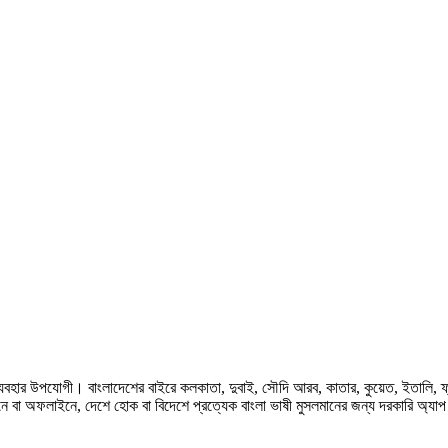
হার উপযোগী। বাংলাদেশের বাইরে কলকাতা, দুবাই, সৌদি আরব, কাতার, কুয়েত, ইতালি, ফ্রান্স, জ
ে বা অফলাইনে, দেশে হোক বা বিদেশে প্রত্যেক বাংলা ভাষী মুসলমানের জন্য দরকারি অ্যা