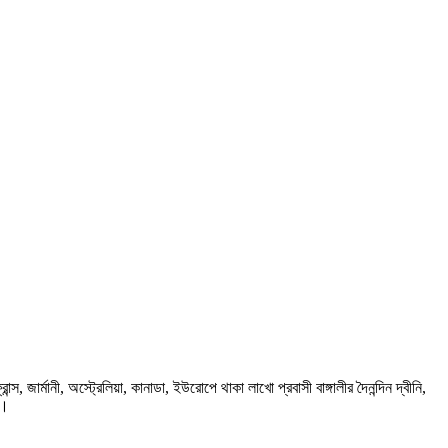
ার্মানী, অস্ট্রেলিয়া, কানাডা, ইউরোপে থাকা লাখো প্রবাসী বাঙ্গালীর দৈনন্দিন দ্বীনি,
প।