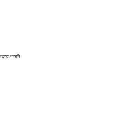
 জিততে পারেনি।