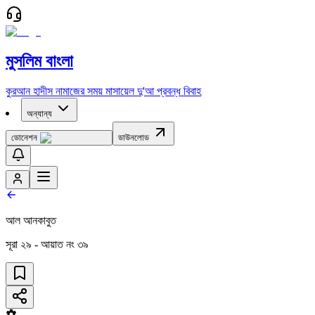
মুসলিম বাংলা
কুরআন
হাদীস
নামাজের সময়
মাসায়েল
দু'আ
প্রবন্ধ
বিবাহ
অন্যান্য
ডোনেশন
ডাউনলোড
আল আনকাবুত
সূরা
২৯
- আয়াত নং
৩৯