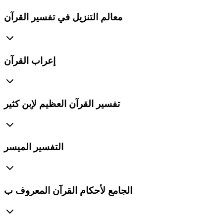
معالم التنزيل في تفسير القرآن
إعراب القرآن
تفسير القرآن العظيم لإبن كثير
التفسير الميسر
الجامع لأحكام القرآن المعروف ب