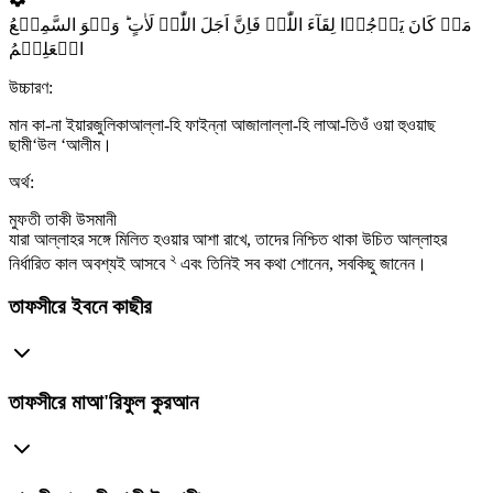
مَنۡ کَانَ یَرۡجُوۡا لِقَآءَ اللّٰہِ فَاِنَّ اَجَلَ اللّٰہِ لَاٰتٍ ؕ وَہُوَ السَّمِیۡعُ
الۡعَلِیۡمُ
উচ্চারণ:
মান কা-না ইয়ারজুলিকাআল্লা-হি ফাইন্না আজালাল্লা-হি লাআ-তিওঁ ওয়া হুওয়াছ
ছামী‘উল ‘আলীম।
অর্থ:
মুফতী তাকী উসমানী
যারা আল্লাহর সঙ্গে মিলিত হওয়ার আশা রাখে, তাদের নিশ্চিত থাকা উচিত আল্লাহর
২
নির্ধারিত কাল অবশ্যই আসবে
এবং তিনিই সব কথা শোনেন, সবকিছু জানেন।
তাফসীরে ইবনে কাছীর
তাফসীরে মাআ'রিফুল কুরআন