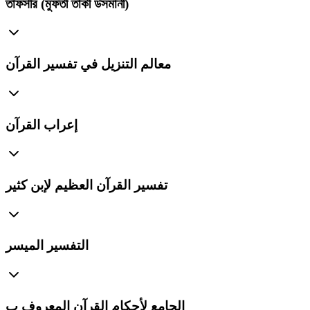
তাফসীর (মুফতী তাকী উসমানী)
معالم التنزيل في تفسير القرآن
إعراب القرآن
تفسير القرآن العظيم لإبن كثير
التفسير الميسر
الجامع لأحكام القرآن المعروف ب