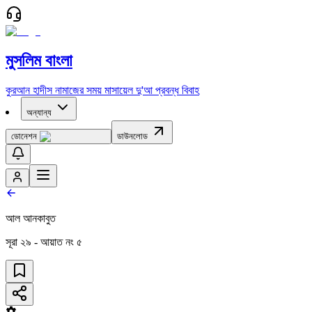
মুসলিম বাংলা
কুরআন
হাদীস
নামাজের সময়
মাসায়েল
দু'আ
প্রবন্ধ
বিবাহ
অন্যান্য
ডোনেশন
ডাউনলোড
আল আনকাবুত
সূরা
২৯
- আয়াত নং
৫