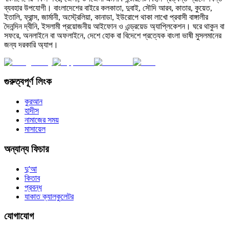
ব্যবহার উপযোগী। বাংলাদেশের বাইরে কলকাতা, দুবাই, সৌদি আরব, কাতার, কুয়েত,
ইতালি, ফ্রান্স, জার্মানী, অস্ট্রেলিয়া, কানাডা, ইউরোপে থাকা লাখো প্রবাসী বাঙ্গালীর
দৈনন্দিন দ্বীনি, ইসলামী প্রয়োজনীয় আইফোন ও এন্ড্রয়েড অ্যাপ্লিকেশন। ঘরে থাকুন বা
সফরে, অনলাইনে বা অফলাইনে, দেশে হোক বা বিদেশে প্রত্যেক বাংলা ভাষী মুসলমানের
জন্য দরকারি অ্যাপ।
গুরুত্বপূর্ণ লিংক
কুরআন
হাদীস
নামাজের সময়
মাসায়েল
অন্যান্য ফিচার
দু'আ
কিতাব
প্রবন্ধ
যাকাত ক্যালকুলেটর
যোগাযোগ