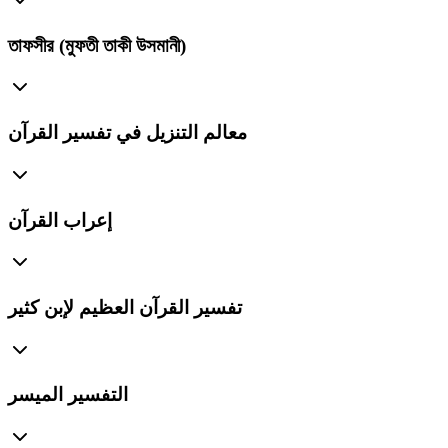
তাফসীর (মুফতী তাকী উসমানী)
معالم التنزيل في تفسير القرآن
إعراب القرآن
تفسير القرآن العظيم لإبن كثير
التفسير الميسر