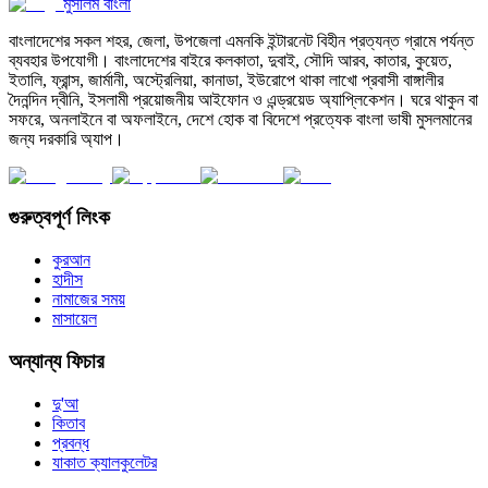
মুসলিম বাংলা
বাংলাদেশের সকল শহর, জেলা, উপজেলা এমনকি ইন্টারনেট বিহীন প্রত্যন্ত গ্রামে পর্যন্ত
ব্যবহার উপযোগী। বাংলাদেশের বাইরে কলকাতা, দুবাই, সৌদি আরব, কাতার, কুয়েত,
ইতালি, ফ্রান্স, জার্মানী, অস্ট্রেলিয়া, কানাডা, ইউরোপে থাকা লাখো প্রবাসী বাঙ্গালীর
দৈনন্দিন দ্বীনি, ইসলামী প্রয়োজনীয় আইফোন ও এন্ড্রয়েড অ্যাপ্লিকেশন। ঘরে থাকুন বা
সফরে, অনলাইনে বা অফলাইনে, দেশে হোক বা বিদেশে প্রত্যেক বাংলা ভাষী মুসলমানের
জন্য দরকারি অ্যাপ।
গুরুত্বপূর্ণ লিংক
কুরআন
হাদীস
নামাজের সময়
মাসায়েল
অন্যান্য ফিচার
দু'আ
কিতাব
প্রবন্ধ
যাকাত ক্যালকুলেটর