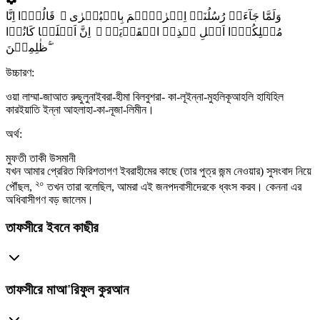
وَلَمَّا جَآءَتۡ رُسُلُنَاۤ اِبۡرٰہِیۡمَ بِالۡبُشۡرٰی ۙ قَالُوۡۤا اِنَّا
مُہۡلِکُوۡۤا اَہۡلِ ہٰذِہِ الۡقَرۡیَۃِ ۚ اِنَّ اَہۡلَہَا کَانُوۡا
ظٰلِمِیۡنَ ۚۖ
উচ্চারণ:
ওয়া লাম্মা-জাআত রুছুলুনাইবরা-হীমা বিলবুশরা- কা-লূইন্না-মুহলিকূআহলি হাযিহিল
কারইয়াতি ইন্না আহলাহা-কা-নূজা-লিমীন।
অর্থ:
মুফতী তাকী উসমানী
যখন আমার প্রেরিত ফিরিশতাগণ ইবরাহীমের কাছে (তার পুত্র জন্ম নেওয়ার) সুসংবাদ নিয়ে
২০
পৌঁছল,
তখন তারা বলেছিল, আমরা এই জনপদবাসীদেরকে ধ্বংস করব। কেননা এর
অধিবাসীগণ বড় জালেম।
তাফসীরে ইবনে কাছীর
তাফসীরে মাআ'রিফুল কুরআন