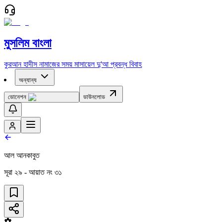
মুসলিম বাংলা
কুরআন
হাদীস
নামাজের সময়
মাসায়েল
দু'আ
প্রবন্ধ
বিবাহ
অন্যান্য
ডোনেশন
ডাউনলোড
আল আনকাবুত
সূরা
২৯
- আয়াত নং
৩১