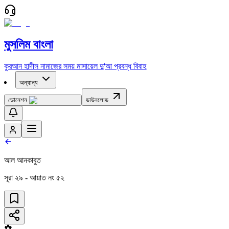
মুসলিম বাংলা
কুরআন
হাদীস
নামাজের সময়
মাসায়েল
দু'আ
প্রবন্ধ
বিবাহ
অন্যান্য
ডোনেশন
ডাউনলোড
আল আনকাবুত
সূরা
২৯
- আয়াত নং
৫২