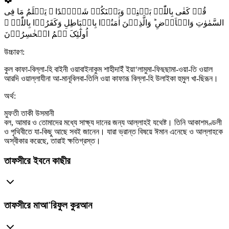
قُلۡ کَفٰی بِاللّٰہِ بَیۡنِیۡ وَبَیۡنَکُمۡ شَہِیۡدًا ۚ یَعۡلَمُ مَا فِی
السَّمٰوٰتِ وَالۡاَرۡضِ ؕ وَالَّذِیۡنَ اٰمَنُوۡا بِالۡبَاطِلِ وَکَفَرُوۡا بِاللّٰہِ ۙ
اُولٰٓئِکَ ہُمُ الۡخٰسِرُوۡنَ
উচ্চারণ:
কুল কাফা-বিল্লা-হি বাইনী ওয়াবাইনাকুম শাহীদাইঁ ইয়া‘লামুমা-ফিছছামা-ওয়া-তি ওয়াল
আরদি ওয়াল্লাযীনা আ-মানূবিলবা-তিলি ওয়া কাফারূ বিল্লা-হি উলাইকা হুমুল খা-ছিরূন।
অর্থ:
মুফতী তাকী উসমানী
বল, আমার ও তোমাদের মধ্যে সাক্ষ্য দানের জন্য আল্লাহই যথেষ্ট। তিনি আকাশমণ্ডলী
ও পৃথিবীতে যা-কিছু আছে সবই জানেন। যারা ভ্রান্ত বিষয়ে ঈমান এনেছে ও আল্লাহকে
অস্বীকার করেছে, তারাই ক্ষতিগ্রস্ত।
তাফসীরে ইবনে কাছীর
তাফসীরে মাআ'রিফুল কুরআন