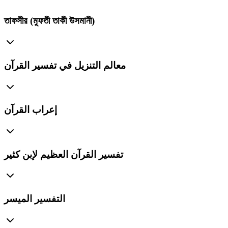
তাফসীর (মুফতী তাকী উসমানী)
معالم التنزيل في تفسير القرآن
إعراب القرآن
تفسير القرآن العظيم لإبن كثير
التفسير الميسر