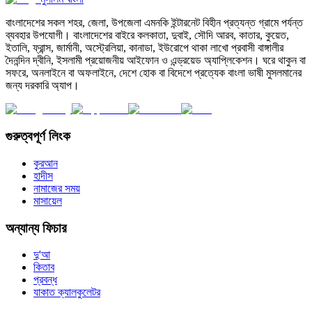
বাংলাদেশের সকল শহর, জেলা, উপজেলা এমনকি ইন্টারনেট বিহীন প্রত্যন্ত গ্রামে পর্যন্ত
ব্যবহার উপযোগী। বাংলাদেশের বাইরে কলকাতা, দুবাই, সৌদি আরব, কাতার, কুয়েত,
ইতালি, ফ্রান্স, জার্মানী, অস্ট্রেলিয়া, কানাডা, ইউরোপে থাকা লাখো প্রবাসী বাঙ্গালীর
দৈনন্দিন দ্বীনি, ইসলামী প্রয়োজনীয় আইফোন ও এন্ড্রয়েড অ্যাপ্লিকেশন। ঘরে থাকুন বা
সফরে, অনলাইনে বা অফলাইনে, দেশে হোক বা বিদেশে প্রত্যেক বাংলা ভাষী মুসলমানের
জন্য দরকারি অ্যাপ।
গুরুত্বপূর্ণ লিংক
কুরআন
হাদীস
নামাজের সময়
মাসায়েল
অন্যান্য ফিচার
দু'আ
কিতাব
প্রবন্ধ
যাকাত ক্যালকুলেটর