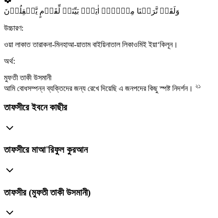
وَلَقَدۡ تَّرَکۡنَا مِنۡہَاۤ اٰیَۃًۢ بَیِّنَۃً لِّقَوۡمٍ یَّعۡقِلُوۡنَ
উচ্চারণ:
ওয়া লাকাত তারাকনা-মিনহাআ-য়াতাম বাইয়িনাতাল লিকাওমিই ইয়া‘কিলূন।
অর্থ:
মুফতী তাকী উসমানী
২১
আমি বোধসম্পন্ন ব্যক্তিদের জন্য রেখে দিয়েছি এ জনপদের কিছু স্পষ্ট নিদর্শন।
তাফসীরে ইবনে কাছীর
তাফসীরে মাআ'রিফুল কুরআন
তাফসীর (মুফতী তাকী উসমানী)