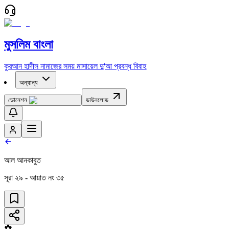
মুসলিম বাংলা
কুরআন
হাদীস
নামাজের সময়
মাসায়েল
দু'আ
প্রবন্ধ
বিবাহ
অন্যান্য
ডোনেশন
ডাউনলোড
আল আনকাবুত
সূরা
২৯
- আয়াত নং
৩৫