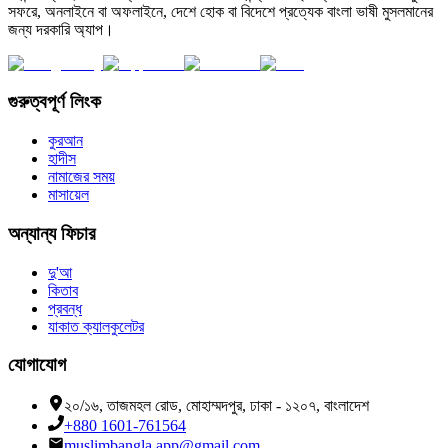
সফরে, অনলাইনে বা অফলাইনে, দেশে হোক বা বিদেশে প্রত্যেক বাংলা ভাষী মুসলমানের
জন্য দরকারি অ্যাপ।
গুরুত্বপূর্ণ লিংক
কুরআন
হাদীস
নামাজের সময়
মাসায়েল
অন্যান্য ফিচার
দু'আ
কিতাব
প্রবন্ধ
যাকাত ক্যালকুলেটর
যোগাযোগ
২০/১৬, তাজমহল রোড, মোহাম্মদপুর, ঢাকা - ১২০৭, বাংলাদেশ
+880 1601-761564
muslimbangla.app@gmail.com