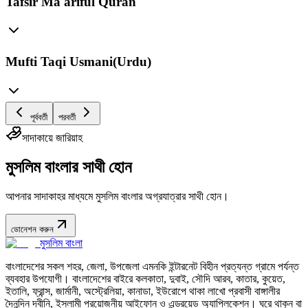
Tafsir Ma'ariful Quran
Mufti Taqi Usmani(Urdu)
পূর্ববর্তী
পরবর্তী
সাদাকায়ে জারিয়াহ
মুসলিম বাংলার সাথী হোন
আপনার সাদাকাহর মাধ্যমে মুসলিম বাংলার অগ্রযাত্রার সাথী হোন।
ডোনেশন করুন
মুসলিম বাংলা
বাংলাদেশের সকল শহর, জেলা, উপজেলা এমনকি ইন্টারনেট বিহীন প্রত্যন্ত গ্রামে পর্যন্ত
ব্যবহার উপযোগী। বাংলাদেশের বাইরে কলকাতা, দুবাই, সৌদি আরব, কাতার, কুয়েত,
ইতালি, ফ্রান্স, জার্মানী, অস্ট্রেলিয়া, কানাডা, ইউরোপে থাকা লাখো প্রবাসী বাঙ্গালীর
দৈনন্দিন দ্বীনি, ইসলামী প্রয়োজনীয় আইফোন ও এন্ড্রয়েড অ্যাপ্লিকেশন। ঘরে থাকুন বা