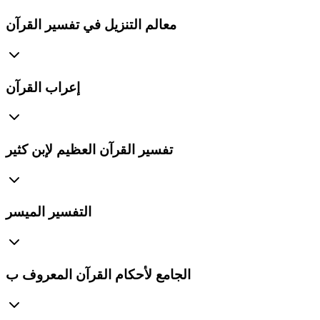
معالم التنزيل في تفسير القرآن
إعراب القرآن
تفسير القرآن العظيم لإبن كثير
التفسير الميسر
الجامع لأحكام القرآن المعروف ب