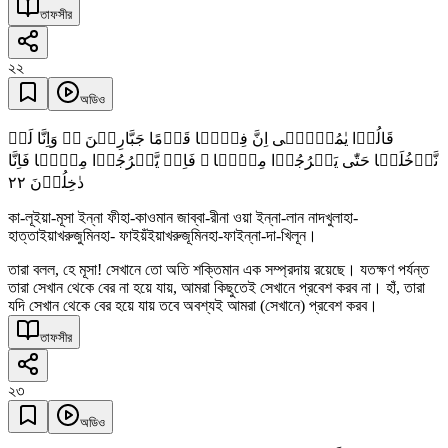
তাফসীর
২২
অডিও
قَالُوۡا یٰمُوۡسٰۤی اِنَّ فِیۡہَا قَوۡمًا جَبَّارِیۡنَ ٭ۖ وَاِنَّا لَنۡ
نَّدۡخُلَہَا حَتّٰی یَخۡرُجُوۡا مِنۡہَا ۚ فَاِنۡ یَّخۡرُجُوۡا مِنۡہَا فَاِنَّا
٢٢
دٰخِلُوۡنَ
কা-লূইয়া-মূসা ইন্না ফীহা-কাওমান জাব্বা-রীনা ওয়া ইন্না-লান নাদখুলাহা-
হাত্তাইয়াখরুজুমিনহা- ফাইয়ঁইয়াখরুজূমিনহা-ফাইন্না-দা-খিলূন।
তারা বলল, হে মূসা! সেখানে তো অতি শক্তিমান এক সম্প্রদায় রয়েছে। যতক্ষণ পর্যন্ত
তারা সেখান থেকে বের না হয়ে যায়, আমরা কিছুতেই সেখানে প্রবেশ করব না। হাঁ, তারা
যদি সেখান থেকে বের হয়ে যায় তবে অবশ্যই আমরা (সেখানে) প্রবেশ করব।
তাফসীর
২৩
অডিও