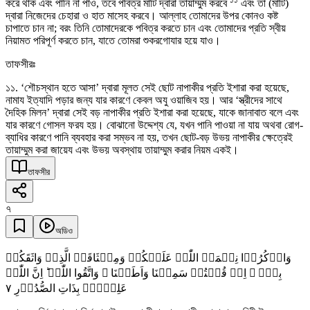
করে থাক এবং পানি না পাও, তবে পবিত্র মাটি দ্বারা তায়াম্মুম করবে
এবং তা (মাটি)
দ্বারা নিজেদের চেহারা ও হাত মাসেহ করবে। আল্লাহ তোমাদের উপর কোনও কষ্ট
চাপাতে চান না; বরং তিনি তোমাদেরকে পবিত্র করতে চান এবং তোমাদের প্রতি স্বীয়
নিয়ামত পরিপূর্ণ করতে চান, যাতে তোমরা শুকরগোযার হয়ে যাও।
তাফসীরঃ
১১. ‘শৌচস্থান হতে আসা’ দ্বারা মূলত সেই ছোট নাপাকীর প্রতি ইশারা করা হয়েছে,
নামায ইত্যাদি পড়ার জন্য যার কারণে কেবল অযু ওয়াজিব হয়। আর ‘স্ত্রীদের সাথে
দৈহিক মিলন’ দ্বারা সেই বড় নাপাকীর প্রতি ইশারা করা হয়েছে, যাকে জানাবাত বলে এবং
যার কারণে গোসল ফরয হয়। বোঝানো উদ্দেশ্য যে, যখন পানি পাওয়া না যায় অথবা রোগ-
ব্যাধির কারণে পানি ব্যবহার করা সম্ভব না হয়, তখন ছোট-বড় উভয় নাপাকীর ক্ষেত্রেই
তায়াম্মুম করা জায়েয এবং উভয় অবস্থায় তায়াম্মুম করার নিয়ম একই।
তাফসীর
৭
অডিও
وَاذۡکُرُوۡا نِعۡمَۃَ اللّٰہِ عَلَیۡکُمۡ وَمِیۡثَاقَہُ الَّذِیۡ وَاثَقَکُمۡ
بِہٖۤ ۙ اِذۡ قُلۡتُمۡ سَمِعۡنَا وَاَطَعۡنَا ۫ وَاتَّقُوا اللّٰہَ ؕ اِنَّ اللّٰہَ
٧
عَلِیۡمٌۢ بِذَاتِ الصُّدُوۡرِ