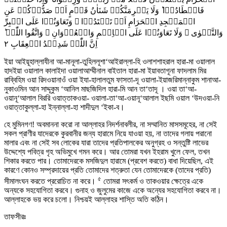
فَاصۡطَادُوۡا ؕ وَلَا یَجۡرِمَنَّکُمۡ شَنَاٰنُ قَوۡمٍ اَنۡ صَدُّوۡکُمۡ عَنِ
الۡمَسۡجِدِ الۡحَرَامِ اَنۡ تَعۡتَدُوۡا ۘ وَتَعَاوَنُوۡا عَلَی الۡبِرِّ
وَالتَّقۡوٰی ۪ وَلَا تَعَاوَنُوۡا عَلَی الۡاِثۡمِ وَالۡعُدۡوَانِ ۪ وَاتَّقُوا اللّٰہَ ؕ
٢
اِنَّ اللّٰہَ شَدِیۡدُ الۡعِقَابِ
ইয়া আইয়ূহাল্লাযীনা আ-মানূলা-তুহিললূশা‘আইরাল্লা-হি ওলাশশাহরাল হারা-মা ওয়ালাল
হাদইয়া ওয়ালাল কালাইদা ওয়ালাআম্মীনাল বাইতাল হারা-মা ইয়াবতাগূনা ফাদলাম মির
রাব্বিহিম ওয়া রিদওয়ানাওঁ ওয়া ইযা-হালালতুম ফাসতা-দূ ওয়ালা-ইয়াজরিমান্নাকুম শানাআ-
নুকাওমিন আন সাদ্দূকুম ‘আনিল মাছজিদিল হারা-মি আন তা‘তাদূ । ওয়া তা‘আ-
ওয়ানূ‘আলাল বিররি ওয়াত্তাকওয়া- ওয়ালা-তা‘আ-ওয়ানূ‘আলাল ইছমি ওয়াল ‘উদওয়া-নি
ওয়াত্তাকুল্লা-হা ইন্নাল্লা-হা শাদীদুল ‘ইকা-ব।
হে মুমিনগণ! অবমাননা করো না আল্লাহর নিদর্শনাবলীর, না সম্মানিত মাসসমূহের, না সেই
সকল প্রাণীর যাদেরকে কুরবানীর জন্য হারামে নিয়ে যাওয়া হয়, না তাদের গলায় পরানো
মালার এবং না সেই সব লোকের যারা তাদের প্রতিপালকের অনুগ্রহ ও সন্তুষ্টি লাভের
উদ্দেশ্যে পবিত্র গৃহ অভিমুখে গমন করে। আর তোমরা যখন ইহরাম খুলে ফেল, তখন
শিকার করতে পার। তোমাদেরকে মসজিদুল হারামে (প্রবেশ করতে) বাধা দিয়েছিল, এই
কারণে কোনও সম্প্রদায়ের প্রতি তোমাদের শত্রুতা যেন তোমাদেরকে (তাদের প্রতি)
৫
সীমালংঘন করতে প্ররোচিত না করে।
তোমরা সৎকর্ম ও তাকওয়ার ক্ষেত্রে একে
অন্যকে সহযোগিতা করবে। গুনাহ ও জুলুমের কাজে একে অন্যের সহযোগিতা করবে না।
আল্লাহকে ভয় করে চলো। নিশ্চয়ই আল্লাহর শাস্তি অতি কঠিন।
তাফসীরঃ