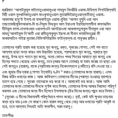
٣
হুররিমাত ‘আলাইকুমুল মাইতাতুওয়াদ্দামুওয়া লাহমুল খিনঝীরি ওয়ামা-উহিল্লা লিগাইরিল্লাহি
বিহী ওয়াল মুনখানিকাতুওয়াল মাওকূযাতুওয়াল মুতারাদ্দিইয়াতুওয়ান্নাতীহাতু ওয়ামা-
আকালাছ ছাবু‘উ ইল্লা-মা যাক্কাইতুম ওয়ামা-যুবিহা ‘আলান নুসুবি ওয়া আন
তাছতাকছিমূবিলআঝলা-মি যা-লিকুম ফিছকুন আল ইয়াওমা ইয়াইছাল্লাযীনা কাফারূমিন
দীনিকুম ফালা-তাখশাওহুম ওয়াখশাওনি আলইয়াওমা আকমালতুলাকুম দীনাকুম ওয়া আত
মামতু‘আলাইকুম নি‘মাতী ওয়া রাদীতুলাকুমুল ইছলা-মা দীনান ফামানিদতুররা ফী
মাখমাসাতিন গাইরা মুতাজা-নিফিললিইছমিন ফাইন্নাল্লা-হা গাফূরুর রাহীম।
তোমাদের প্রতি হারাম করা হয়েছে মৃত জন্তু, রক্ত, শূকরের গোশত, সেই পশু যাতে
আল্লাহ ছাড়া অন্য কারও নাম উচ্চারিত হয়েছে, শ্বাসরোধে মৃত জন্তু, প্রহারে মৃত
জন্তু, উপর হতে পতনে মৃত জন্তু, অন্য কোনও পশুর শিংয়ের আঘাতে মৃত জন্তু এবং
হিংস্র পশুতে খেয়েছে এমন জন্তু, তবে (মরার আগে তোমরা) যা যবাহ করেছ তা ছাড়া এবং
সেই জন্তুও (হারাম), যাকে (প্রতিমার জন্য) নিবেদনস্থলে (বেদীতে) বলি দেওয়া হয়।
৬
এবং জুয়ার তীর দ্বারা (গোশত ইত্যাদি) বণ্টন
করাও (তোমাদের জন্য হারাম)। এসব
বিষয় কঠিন গুনাহের কাজ। আজ কাফিরগণ তোমাদের দীনের (পরাস্ত হওয়ার) ব্যাপারে
হতাশ হয়ে গেছে। সুতরাং তাদেরকে ভয় করো না। আমাকেই ভয় করো। আজ আমি
তোমাদের জন্য তোমাদের দীনকে পূর্ণাঙ্গ করে দিলাম, তোমাদের উপর আমার নিয়ামত পরিপূর্ণ
করলাম এবং তোমাদের জন্য দীন হিসেবে ইসলামকে (চির দিনের জন্য) পছন্দ করে নিলাম।
৭
(সুতরাং এ দীনের বিধানাবলী পরিপূর্ণভাবে পালন করো)। হ্যাঁ, কেউ যদি ক্ষুধার তাড়নায়
বাধ্য হয়ে যায় (এবং সে কারণে কোন হারাম বস্তু খেয়ে নেয়) আর গুনাহের প্রতি আকৃষ্ট না
হয়ে, তবে আল্লাহ নিশ্চয়ই অতি ক্ষমাশীল, পরম দয়ালু।
তাফসীরঃ