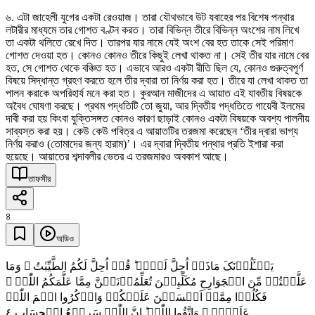
৬. এটা জাহেলী যুগের একটা রেওয়াজ। তারা যৌথভাবে উট যবাহের পর বিশেষ পন্থার
লটারীর মাধ্যমে তার গোশত বণ্টন করত। তারা বিভিন্ন তীরে বিভিন্ন অংশের নাম লিখে
তা একটা থলিতে রেখে দিত। তারপর যার নামে যেই অংশ বের হত তাকে সেই পরিমাণ
গোশত দেওয়া হত। কোনও কোনও তীরে কিছুই লেখা থাকত না। সেই তীর যার নামে বের
হত, সে গোশত থেকে বঞ্চিত হত। এভাবে আরও একটা রীতি ছিল যে, কোনও গুরুত্বপূর্ণ
বিষয়ে সিদ্ধান্ত গ্রহণ করতে হলে তীর দ্বারা তা নির্ণয় করা হত। তীরে যা লেখা থাকত তা
পালন করাকে অপরিহার্য মনে করা হত। কুরআন মাজীদের এ আয়াত এই যাবতীয় বিষয়কে
অবৈধ ঘোষণা করছে। প্রথম পদ্ধতিটি তো জুয়া, আর দ্বিতীয় পদ্ধতিতে গায়েবী ইলমের
দাবী করা হয় কিংবা যুক্তিসঙ্গত কোনও কারণ ছাড়াই কোনও একটা বিষয়কে অবশ্য পালনীয়
সাব্যস্ত করা হয়। কেউ কেউ পবিত্র এ আয়াতটির তরজমা করেছেন ‘তীর দ্বারা ভাগ্য
নির্ণয় করাও (তোমাদের জন্য হারাম)’। এর দ্বারা দ্বিতীয় পন্থার প্রতি ইশারা করা
হয়েছে। আয়াতের শব্দাবলীর ভেতর এ তরজমারও অবকাশ আছে।
তাফসীর
৪
অডিও
یَسۡـَٔلُوۡنَکَ مَاذَاۤ اُحِلَّ لَہُمۡ ؕ قُلۡ اُحِلَّ لَکُمُ الطَّیِّبٰتُ ۙ وَمَا
عَلَّمۡتُمۡ مِّنَ الۡجَوَارِحِ مُکَلِّبِیۡنَ تُعَلِّمُوۡنَہُنَّ مِمَّا عَلَّمَکُمُ اللّٰہُ ۫
فَکُلُوۡا مِمَّاۤ اَمۡسَکۡنَ عَلَیۡکُمۡ وَاذۡکُرُوا اسۡمَ اللّٰہِ
٤
عَلَیۡہِ ۪ وَاتَّقُوا اللّٰہَ ؕ اِنَّ اللّٰہَ سَرِیۡعُ الۡحِسَابِ