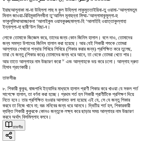
ইয়াছআলূনাকা মা-যা উহিল্লা লাহু ম কুল উহিল্লা লাকুমুততাইয়িবা-তু ওয়ামা-‘আল্লামতুম
মিনাল জাওয়া-রিহিমুকালিলবীনা তু‘আলিল মূনাহুন্না মিম্মা-‘আল্লামাকুমুল্লা-হু
ফাকুলূমিম্মাআমছাকনা ‘আলাইকুম ওয়াযকুরুছমাল্লা-হি ‘আলাইহি ওয়াত্তাকুল্লাহা
ইন্নাল্লা-হা ছারী‘উল হিছা-ব।
লোকে তোমাকে জিজ্ঞেস করে, তাদের জন্য কোন জিনিস হালাল। বলে দাও, তোমাদের
জন্য সমস্ত উপাদেয় জিনিস হালাল করা হয়েছে। আর যেই শিকারী পশুকে তোমরা
আল্লাহর শেখানো পন্থায় শিখিয়ে শিখিয়ে (শিকার করার জন্য) প্রশিক্ষিত করে তুলেছ,
তারা যে জন্তু (শিকার করে) তোমাদের জন্য ধরে আনে, তা থেকে তোমরা খেতে পার।
৮
আর তাতে আল্লাহর নাম উচ্চারণ করো
এবং আল্লাহকে ভয় করে চলো। আল্লাহ দ্রুত
হিসাব গ্রহণকারী।
তাফসীরঃ
৮. শিকারী কুকুর, বাজপাখি ইত্যাদির মাধ্যমে হালাল প্রাণী শিকার করে খাওয়া যে সকল শর্ত
সাপেক্ষে হালাল, তা বর্ণনা করা হচ্ছে। প্রথম শর্ত হল শিকারী প্রাণীটিকে প্রশিক্ষণ দিয়ে
নিতে হবে। তার প্রশিক্ষিত হওয়ার আলামত বলা হয়েছে এই যে, সে যে জন্তু শিকার
করবে তা নিজে খাবে না; বরং মনিবের জন্য ধরে আনবে। দ্বিতীয় শর্ত হল, শিকারকারী
ব্যক্তি শিকারী কুকুরকে কোনও জন্তুকে লক্ষ্য করে ছাড়ার সময় আল্লাহর নাম উচ্চারণ
করবে অর্থাৎ বিসমিল্লাহ বলবে।
তাফসীর