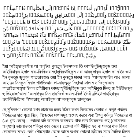
یٰۤاَیُّہَا الَّذِیۡنَ اٰمَنُوۡۤا اِذَا قُمۡتُمۡ اِلَی الصَّلٰوۃِ فَاغۡسِلُوۡا
وُجُوۡہَکُمۡ وَاَیۡدِیَکُمۡ اِلَی الۡمَرَافِقِ وَامۡسَحُوۡا بِرُءُوۡسِکُمۡ
وَاَرۡجُلَکُمۡ اِلَی الۡکَعۡبَیۡنِ ؕ وَاِنۡ کُنۡتُمۡ جُنُبًا فَاطَّہَّرُوۡا ؕ
وَاِنۡ کُنۡتُمۡ مَّرۡضٰۤی اَوۡ عَلٰی سَفَرٍ اَوۡ جَآءَ اَحَدٌ مِّنۡکُمۡ مِّنَ
الۡغَآئِطِ اَوۡ لٰمَسۡتُمُ النِّسَآءَ فَلَمۡ تَجِدُوۡا مَآءً فَتَیَمَّمُوۡا صَعِیۡدًا
طَیِّبًا فَامۡسَحُوۡا بِوُجُوۡہِکُمۡ وَاَیۡدِیۡکُمۡ مِّنۡہُ ؕ مَا یُرِیۡدُ
اللّٰہُ لِیَجۡعَلَ عَلَیۡکُمۡ مِّنۡ حَرَجٍ وَّلٰکِنۡ یُّرِیۡدُ لِیُطَہِّرَکُمۡ
٦
وَلِیُتِمَّ نِعۡمَتَہٗ عَلَیۡکُمۡ لَعَلَّکُمۡ تَشۡکُرُوۡنَ
ইয়া আইয়ূহাল্লাযীনা আ-মানূইযা-কুমতুম ইলাসসালা-তি ফাগছিলূউজূহাকুম ওয়া
আইদিয়াকুম ইলাল মারা-ফিকিওয়ামছাহূবিরুঊছিকুম ওয়া আরজুলাকুম ইলাল কা‘বাইন ওয়া
ইন কুনতুম জুনুবান ফাততাহহারূ ওয়া ইন কুনতুম মারদা-আও ‘আলাছাফারিন আও জাআ
আহাদুম মিনকুম মিনাল গাইতিআও লা-মাছতুমুন নিছাআ ফালাম তাজিদূমাআন
ফাতাইয়াম্মামূসা‘ঈদান তাইয়িবান ফামছাহূবিউজূহিকুম ওয়া আইদীকুম মিনহু মা-ইউরীদুল্লা-
হু লিইয়াজ‘আলা ‘আলাইকুম মিন হারাজিওঁ ওয়ালা-কিইঁ ইউরীদুলিইউতাহহিরাকুম
ওয়ালিইউতিম্মা নি‘মাতাহূ‘আলাইকুম লা‘আল্লাকুম তাশকুরূন।
হে মুমিনগণ! তোমরা যখন নামাযের জন্য উঠবে তখন নিজেদের চেহারা ও কনুই পর্যন্ত
নিজেদের হাত ধুয়ে নিবে, নিজেদের মাথাসমূহ মাসেহ করবে এবং টাখনু পর্যন্ত নিজেদের পা
(-ও ধুয়ে নেবে)। তোমরা যদি জানাবত অবস্থায় থাক তবে নিজেদের দেহ (গোসলের
মাধ্যমে) ভালোভাবে পবিত্র করে নেবে। তোমরা যদি পীড়িত হও বা সফরে থাক কিংবা
তোমাদের মধ্যে কেউ শৌচস্থান থেকে আসে অথবা তোমরা স্ত্রীদের সাথে দৈহিক মিলন
১১