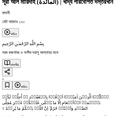
সূরা আল মায়িদাহ
(
المائدة
)
|
খাদ্য পরিবেশিত দস্তরখান
মাদানী
মোট আয়াতঃ ১২০
অডিও
بِسْمِ اللَّهِ الرَّحْمَـٰنِ الرَّحِيمِ
পরম করুণাময় ও অসীম দয়ালু আল্লাহর নামে
তাফসীর
১
অডিও
یٰۤاَیُّہَا الَّذِیۡنَ اٰمَنُوۡۤا اَوۡفُوۡا بِالۡعُقُوۡدِ ۬ؕ اُحِلَّتۡ لَکُمۡ
بَہِیۡمَۃُ الۡاَنۡعَامِ اِلَّا مَا یُتۡلٰی عَلَیۡکُمۡ غَیۡرَ مُحِلِّی
١
الصَّیۡدِ وَاَنۡتُمۡ حُرُمٌ ؕ اِنَّ اللّٰہَ یَحۡکُمُ مَا یُرِیۡدُ