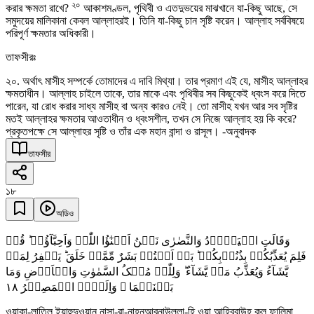
২০
করার ক্ষমতা রাখে?
আকাশমণ্ডল, পৃথিবী ও এতদুভয়ের মাঝখানে যা-কিছু আছে, সে
সমুদয়ের মালিকানা কেবল আল্লাহরই। তিনি যা-কিছু চান সৃষ্টি করেন। আল্লাহ সর্ববিষয়ে
পরিপূর্ণ ক্ষমতার অধিকারী।
তাফসীরঃ
২০. অর্থাৎ মাসীহ সম্পর্কে তোমাদের এ দাবি মিথ্যা। তার প্রমাণ এই যে, মাসীহ আল্লাহর
ক্ষমতাধীন। আল্লাহ চাইলে তাকে, তার মাকে এবং পৃথিবীর সব কিছুকেই ধ্বংস করে দিতে
পারেন, যা রোধ করার সাধ্য মাসীহ বা অন্য কারও নেই। তো মাসীহ যখন আর সব সৃষ্টির
মতই আল্লাহর ক্ষমতার আওতাধীন ও ধ্বংসশীল, তখন সে নিজে আল্লাহ হয় কি করে?
প্রকৃতপক্ষে সে আল্লাহর সৃষ্টি ও তাঁর এক মহান বান্দা ও রাসূল। -অনুবাদক
তাফসীর
১৮
অডিও
وَقَالَتِ الۡیَہُوۡدُ وَالنَّصٰرٰی نَحۡنُ اَبۡنٰٓؤُا اللّٰہِ وَاَحِبَّآؤُہٗ ؕ قُلۡ
فَلِمَ یُعَذِّبُکُمۡ بِذُنُوۡبِکُمۡ ؕ بَلۡ اَنۡتُمۡ بَشَرٌ مِّمَّنۡ خَلَقَ ؕ یَغۡفِرُ لِمَنۡ
یَّشَآءُ وَیُعَذِّبُ مَنۡ یَّشَآءُ ؕ وَلِلّٰہِ مُلۡکُ السَّمٰوٰتِ وَالۡاَرۡضِ وَمَا
١٨
بَیۡنَہُمَا ۫ وَاِلَیۡہِ الۡمَصِیۡرُ
ওয়াকা-লাতিল ইয়াহুদুওয়ান নাসা-রা-নাহনুআবনাউল্লা-হি ওয়া আহিব্বাউহূ কুল ফালিমা