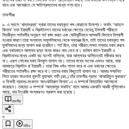
যাবে এবং আখেরাতে সে ক্ষতিগ্রস্তদের মধ্যে গণ্য হবে।
তাফসীরঃ
৯. এ স্থলে ‘খাদ্যদ্রব্য’ দ্বারা তাদের যবাহকৃত পশু বোঝানো উদ্দেশ্য। অর্থাৎ ‘আহলে
কিতাব’ তথা ইয়াহুদী ও খ্রিস্টানগণ তাদের যবাহের ক্ষেত্রে যেহেতু ইসলামী শরীয়তে
স্থিরীকৃত শর্তাবলীর অনুরূপ শর্ত রক্ষা করত এবং মোটামুটিভাবে আসমানী কিতাবে বিশ্বাসী
হওয়ার কারণে তারা অন্যান্য অমুসলিমদের থেকে স্বতন্ত্র ছিল, তাই তাদের যবাহকৃত পশু
মুসলিমদের জন্য হালাল করা হয়েছিল। শর্ত ছিল, তারা শরীয়ত-সম্মত পন্থায় যবাহ করবে
এবং যবাহকালে আল্লাহ ছাড়া অন্য কারও নাম নেবে না। বর্তমান কালে ইয়াহুদী ও
খ্রিস্টানদের মধ্যে একটা বড় অংশই নাস্তিক, যারা আল্লাহর অস্তিত্বই স্বীকার করে
না। এরূপ লোকের যবাহ বিলকুল হালাল নয়। তাদের মধ্যে অনেক এমনও আছে, যারা
নামমাত্র খ্রিস্টান বা ইয়াহুদী। তারা নিজ ধর্মও পালন করে না এবং যবাহের ক্ষেত্রে
শরীয়তের শর্তাবলীও রক্ষা করে না। তাদের যবাহ কিছুতেই হালাল নয়। আমার সম্মানিত
পিতা হযরত মাওলানা মুফতী মুহাম্মাদ শফী (রহ.) তাঁর তাফসীর গ্রন্থ ‘মাআরিফুল কুরআন’
ও ফিকহী প্রবন্ধ-সংকলন ‘জাওয়াহিরুল ফিকহ’-এ এ সম্পর্কে বিস্তারিত আলোচনা
করেছেন। তাছাড়া এ সম্পর্কে ‘আহকামুয যাবাইহ’ নামে আমার একখানি আরবী পুস্তিকাও
আছে, যার ইংরেজি সংস্করণও প্রকাশ করা হয়েছে।
তাফসীর
৬
অডিও