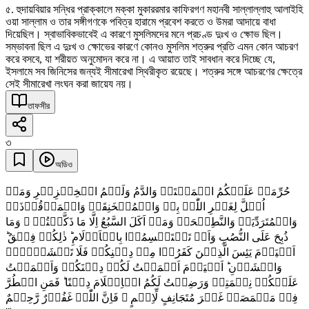
৫. হুদায়বিয়ার সন্ধির প্রাক্কালে মক্কা মুকাররমার কাফিরগণ মহানবী সাল্লাল্লাহু আলাইহি
ওয়া সাল্লাম ও তার সঙ্গীগণকে পবিত্র হারামে প্রবেশ করতে ও উমরা আদায়ে বাধা
দিয়েছিল। স্বাভাবিকভাবেই এ কারণে মুসলিমদের মনে প্রচণ্ড দুঃখ ও ক্ষোভ ছিল।
সম্ভাবনা ছিল এ দুঃখ ও ক্ষোভের কারণে কোনও মুসলিম শত্রুর প্রতি এমন কোন আচরণ
করে বসবে, যা শরীয়ত অনুমোদন করে না। এ আয়াত তাই সাবধান করে দিচ্ছে যে,
ইসলামে সব জিনিসের জন্যই সীমারেখা স্থিরীকৃত রয়েছে। শত্রুর সঙ্গে আচরণের ক্ষেত্রে
সেই সীমারেখা লংঘন করা জায়েয নয়।
তাফসীর
৩
অডিও
حُرِّمَتۡ عَلَیۡکُمُ الۡمَیۡتَۃُ وَالدَّمُ وَلَحۡمُ الۡخِنۡزِیۡرِ وَمَاۤ
اُہِلَّ لِغَیۡرِ اللّٰہِ بِہٖ وَالۡمُنۡخَنِقَۃُ وَالۡمَوۡقُوۡذَۃُ
وَالۡمُتَرَدِّیَۃُ وَالنَّطِیۡحَۃُ وَمَاۤ اَکَلَ السَّبُعُ اِلَّا مَا ذَکَّیۡتُمۡ ۟ وَمَا
ذُبِحَ عَلَی النُّصُبِ وَاَنۡ تَسۡتَقۡسِمُوۡا بِالۡاَزۡلَامِ ؕ ذٰلِکُمۡ فِسۡقٌ ؕ
اَلۡیَوۡمَ یَئِسَ الَّذِیۡنَ کَفَرُوۡا مِنۡ دِیۡنِکُمۡ فَلَا تَخۡشَوۡہُمۡ
وَاخۡشَوۡنِ ؕ اَلۡیَوۡمَ اَکۡمَلۡتُ لَکُمۡ دِیۡنَکُمۡ وَاَتۡمَمۡتُ
عَلَیۡکُمۡ نِعۡمَتِیۡ وَرَضِیۡتُ لَکُمُ الۡاِسۡلَامَ دِیۡنًا ؕ فَمَنِ اضۡطُرَّ
فِیۡ مَخۡمَصَۃٍ غَیۡرَ مُتَجَانِفٍ لِّاِثۡمٍ ۙ فَاِنَّ اللّٰہَ غَفُوۡرٌ رَّحِیۡمٌ