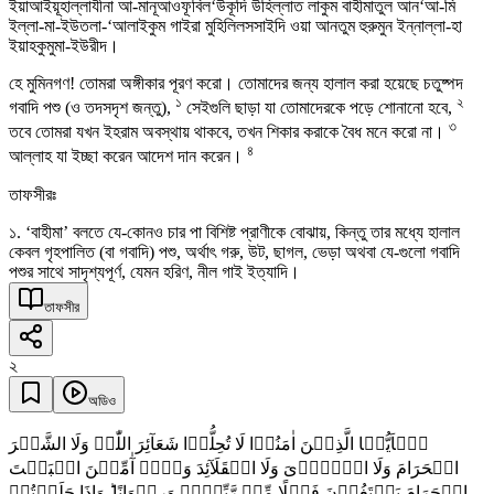
ইয়াআইয়ূহাল্লাযীনা আ-মানূআওফূবিল‘উকূদি উহিল্লাত লাকুম বাহীমাতুল আন‘আ-মি
ইল্লা-মা-ইউতলা-‘আলাইকুম গাইরা মুহিলিলসসাইদি ওয়া আনতুম হুরুমুন ইন্নাল্লা-হা
ইয়াহকুমুমা-ইউরীদ।
হে মুমিনগণ! তোমরা অঙ্গীকার পূরণ করো। তোমাদের জন্য হালাল করা হয়েছে চতুষ্পদ
১
২
গবাদি পশু (ও তদসদৃশ জন্তু),
সেইগুলি ছাড়া যা তোমাদেরকে পড়ে শোনানো হবে,
৩
তবে তোমরা যখন ইহরাম অবস্থায় থাকবে, তখন শিকার করাকে বৈধ মনে করো না।
৪
আল্লাহ যা ইচ্ছা করেন আদেশ দান করেন।
তাফসীরঃ
১. ‘বাহীমা’ বলতে যে-কোনও চার পা বিশিষ্ট প্রাণীকে বোঝায়, কিন্তু তার মধ্যে হালাল
কেবল গৃহপালিত (বা গবাদি) পশু, অর্থাৎ গরু, উট, ছাগল, ভেড়া অথবা যে-গুলো গবাদি
পশুর সাথে সাদৃশ্যপূর্ণ, যেমন হরিণ, নীল গাই ইত্যাদি।
তাফসীর
২
অডিও
یٰۤاَیُّہَا الَّذِیۡنَ اٰمَنُوۡا لَا تُحِلُّوۡا شَعَآئِرَ اللّٰہِ وَلَا الشَّہۡرَ
الۡحَرَامَ وَلَا الۡہَدۡیَ وَلَا الۡقَلَآئِدَ وَلَاۤ آٰمِّیۡنَ الۡبَیۡتَ
الۡحَرَامَ یَبۡتَغُوۡنَ فَضۡلًا مِّنۡ رَّبِّہِمۡ وَرِضۡوَانًا ؕ وَاِذَا حَلَلۡتُمۡ