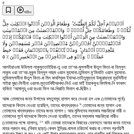
৫
অডিও
اَلۡیَوۡمَ اُحِلَّ لَکُمُ الطَّیِّبٰتُ ؕ وَطَعَامُ الَّذِیۡنَ اُوۡتُوا الۡکِتٰبَ حِلٌّ
لَّکُمۡ ۪ وَطَعَامُکُمۡ حِلٌّ لَّہُمۡ ۫ وَالۡمُحۡصَنٰتُ مِنَ الۡمُؤۡمِنٰتِ
وَالۡمُحۡصَنٰتُ مِنَ الَّذِیۡنَ اُوۡتُوا الۡکِتٰبَ مِنۡ قَبۡلِکُمۡ اِذَاۤ
اٰتَیۡتُمُوۡہُنَّ اُجُوۡرَہُنَّ مُحۡصِنِیۡنَ غَیۡرَ مُسٰفِحِیۡنَ وَلَا
مُتَّخِذِیۡۤ اَخۡدَانٍ ؕ وَمَنۡ یَّکۡفُرۡ بِالۡاِیۡمَانِ فَقَدۡ حَبِطَ
٥
عَمَلُہٗ ۫ وَہُوَ فِی الۡاٰخِرَۃِ مِنَ الۡخٰسِرِیۡنَ ٪
আলইয়াওমা উহিল্লা লাকুমুততাইয়িবা-তু ওয়া তা‘আ-মুল্লাযীনা ঊতুল কিতা-বা হিল্লুল
লাকুম ওয়া তা‘আ-মুকুম হিল্লুল লাহুম ওয়াল মুহসানা-তুমিনাল মু’মিনাতি ওয়াল মুহসানা-
তুমিনাল্লাযীনা ঊতুল কিতা-বা মিন কাবলিকুম ইযাআ-তাইতুমূহুন্না উজুরাহুন্না মুহসিনীনা
গাইরা মুছা-ফিহীনা ওয়ালা-মুত্তাখিযীআখদা-নিওঁ ওয়া মাইঁ ইয়াকফুর বিলঈমা-নি ফাকাদ
হাবিতা ‘আমালুহূ ওয়া হুওয়া ফিল আ-খিরাতি মিনাল খা-ছিরীন।
আজ তোমাদের জন্য উপাদেয় বস্তুসমূহ হালাল করে দেওয়া হল এবং (তোমাদের পূর্বে)
৯
যাদেরকে কিতাব দেওয়া হয়েছিল, তাদের খাদ্যদ্রব্যও
তোমাদের জন্য হালাল এবং
তোমাদের খাদ্যদ্রব্যও তাদের জন্য হালাল। আর মুমিনদের মধ্যকার সচ্চরিত্রা নারী ও
তোমাদের পূর্বে যাদেরকে কিতাব দেওয়া হয়েছিল, তাদের মধ্যকার সচ্চরিত্রা নারীও
১০
(তোমাদের পক্ষে হালাল),
যদি তোমরা তাদেরকে বিবাহের হেফাযতে আনার জন্য তাদের
মাহর প্রদান কর, (বিবাহ ছাড়া) কেবল ইন্দ্রিয়-বাসনা চরিতার্থ করার বা গোপন প্রণয়িণী
বানানোর ইচ্ছা না কর। যে-কেউ ঈমান প্রত্যাখ্যান করবে, তার যাবতীয় কর্ম নিষ্ফল হয়ে