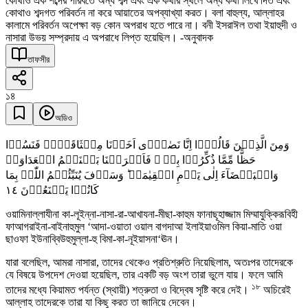
কোথাও এক শব্দের পরিবর্তে অন্য শব্দ এবং এক কথার স্থলে অন্য কথা লিখে দিত এবং
কোথাও শব্দগত পরিবর্তন না করে আয়াতের অপব্যাখ্যা করত। বলা বাহুল্য, আল্লাহর
কালামে পরিবর্তন অপেক্ষা বড় কোন অপরাধ হতে পারে না। বনী ইসরাঈল তথা ইয়াহুদী ও
নাসারা উভয় সম্প্রদায় এ অপরাধে লিপ্ত হয়েছিল। -অনুবাদক
তাফসীর
১৪
অডিও
وَمِنَ الَّذِیۡنَ قَالُوۡۤا اِنَّا نَصٰرٰۤی اَخَذۡنَا مِیۡثَاقَہُمۡ فَنَسُوۡا
حَظًّا مِّمَّا ذُکِّرُوۡا بِہٖ ۪ فَاَغۡرَیۡنَا بَیۡنَہُمُ الۡعَدَاوَۃَ
وَالۡبَغۡضَآءَ اِلٰی یَوۡمِ الۡقِیٰمَۃِ ؕ وَسَوۡفَ یُنَبِّئُہُمُ اللّٰہُ بِمَا
١٤
کَانُوۡا یَصۡنَعُوۡنَ
ওয়ামিনাল্লাযীনা কা-লূইন্না-নাসা-রা-আখাযনা-মীছা-কাহুম ফানাছূহাজ্জাম মিম্মাযুক্কিরূবিহী
ফাআগরাইনা-বাইনাহুমুল ‘আদা-ওয়াতা ওয়াল বাগদাআ ইলাইয়াওমিল কিয়া-মাতি ওয়া
ছাওফা ইউনাব্বিউহুমুল্লা-হু বিমা-কা-নূইয়াসনা‘ঊন।
যারা বলেছিল, আমরা নাসারা, তাদের থেকেও প্রতিশ্রুতি নিয়েছিলাম, অতঃপর তাদেরকে
যে বিষয়ে উপদেশ দেওয়া হয়েছিল, তার একটি বড় অংশ তারা ভুলে যায়। ফলে আমি
১৮
তাদের মধ্যে কিয়ামত পর্যন্ত (স্থায়ী) শত্রুতা ও বিদ্বেষ সৃষ্টি করে দেই।
অচিরেই
আল্লাহ তাদেরকে তারা যা কিছু করত তা জানিয়ে দেবেন।