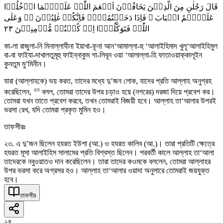
قَالَ رَجُلٰنِ مِنَ الَّذِیۡنَ یَخَافُوۡنَ اَنۡعَمَ اللّٰہُ عَلَیۡہِمَا ادۡخُلُوۡا
عَلَیۡہِمُ الۡبَابَ ۚ فَاِذَا دَخَلۡتُمُوۡہُ فَاِنَّکُمۡ غٰلِبُوۡنَ ۬ۚ وَعَلَی
٢٣
اللّٰہِ فَتَوَکَّلُوۡۤا اِنۡ کُنۡتُمۡ مُّؤۡمِنِیۡنَ
কা-লা রাজুলা-নি মিনাল্লাযীনা ইয়াখা-ফূনা আন‘আমাল্লা-হু ‘আলাইহিমাদ খুলূ‘আলাইহিমুল
বা-বা ফাইযা-দাখালতুমূহু ফাইন্নাকুম গা-লিবূন ওয়া ‘আলাল্লা-হি ফাতাওয়াক্কালূইন
কুনতুম মু’মিনীন।
যারা (আল্লাহকে) ভয় করত, তাদের মধ্যে দু’জন লোক, যাদের প্রতি আল্লাহ অনুগ্রহ
২৩
করেছিলেন,
বলল, তোমরা তাদের উপর চড়াও হয়ে (নগরের) দরজা দিয়ে প্রবেশ কর।
তোমরা যখন তাতে প্রবেশ করবে, তখন তোমরাই বিজয়ী হবে। আল্লাহ তা‘আলার উপরই
ভরসা রেখ, যদি তোমরা প্রকৃত মুমিন হও।
তাফসীরঃ
২৩. এ দু’জন ছিলেন হযরত ইউশা (আ.) ও হযরত কালিব (আ.)। তারা প্রতিটি ক্ষেত্রে
হযরত মূসা আলাইহিস সালামের প্রতি বিশ্বস্ত ছিলেন। পরবর্তী কালে আল্লাহ তা‘আলা
তাদেরকে নবুওয়াতও দান করেছিলেন। তারা তাদের কওমকে বললেন, তোমরা আল্লাহর
উপর ভরসা করে অগ্রসর হও। আল্লাহ তা‘আলার ওয়াদা অনুসারে তোমরাই জয়যুক্ত
হবে।
তাফসীর
২৪