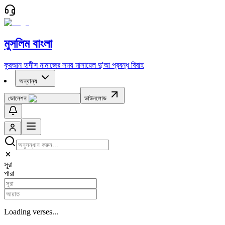
মুসলিম বাংলা
কুরআন
হাদীস
নামাজের সময়
মাসায়েল
দু'আ
প্রবন্ধ
বিবাহ
অন্যান্য
ডোনেশন
ডাউনলোড
সূরা
পারা
Loading verses...