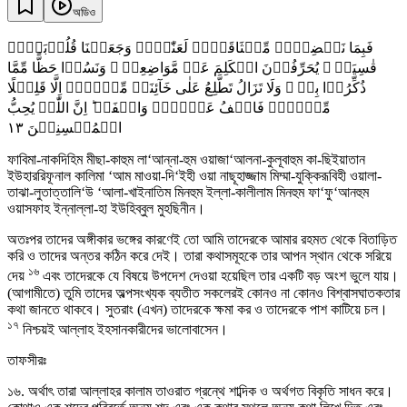
অডিও
فَبِمَا نَقۡضِہِمۡ مِّیۡثَاقَہُمۡ لَعَنّٰہُمۡ وَجَعَلۡنَا قُلُوۡبَہُمۡ
قٰسِیَۃً ۚ یُحَرِّفُوۡنَ الۡکَلِمَ عَنۡ مَّوَاضِعِہٖ ۙ وَنَسُوۡا حَظًّا مِّمَّا
ذُکِّرُوۡا بِہٖ ۚ وَلَا تَزَالُ تَطَّلِعُ عَلٰی خَآئِنَۃٍ مِّنۡہُمۡ اِلَّا قَلِیۡلًا
مِّنۡہُمۡ فَاعۡفُ عَنۡہُمۡ وَاصۡفَحۡ ؕ اِنَّ اللّٰہَ یُحِبُّ
١٣
الۡمُحۡسِنِیۡنَ
ফাবিমা-নাকদিহিম মীছা-কাহুম লা‘আন্না-হুম ওয়াজা‘আলনা-কুলূবাহুম কা-ছিইয়াতান
ইউহাররিফূনাল কালিমা ‘আম মাওয়া-দি‘ইহী ওয়া নাছূহাজ্জাম মিম্মা-যুক্কিরূবিহী ওয়ালা-
তাঝা-লুতাত্তালি‘উ ‘আলা-খাইনাতিম মিনহুম ইল্লা-কালীলাম মিনহুম ফা‘ফু‘আনহুম
ওয়াসফাহ ইন্নাল্লা-হা ইউহিব্বুল মুহছিনীন।
অতঃপর তাদের অঙ্গীকার ভঙ্গের কারণেই তো আমি তাদেরকে আমার রহমত থেকে বিতাড়িত
করি ও তাদের অন্তর কঠিন করে দেই। তারা কথাসমূহকে তার আপন স্থান থেকে সরিয়ে
১৬
দেয়
এবং তাদেরকে যে বিষয়ে উপদেশ দেওয়া হয়েছিল তার একটি বড় অংশ ভুলে যায়।
(আগামীতে) তুমি তাদের অল্পসংখ্যক ব্যতীত সকলেরই কোনও না কোনও বিশ্বাসঘাতকতার
কথা জানতে থাকবে। সুতরাং (এখন) তাদেরকে ক্ষমা কর ও তাদেরকে পাশ কাটিয়ে চল।
১৭
নিশ্চয়ই আল্লাহ ইহসানকারীদের ভালোবাসেন।
তাফসীরঃ
১৬. অর্থাৎ তারা আল্লাহর কালাম তাওরাত গ্রন্থে শাব্দিক ও অর্থগত বিকৃতি সাধন করে।