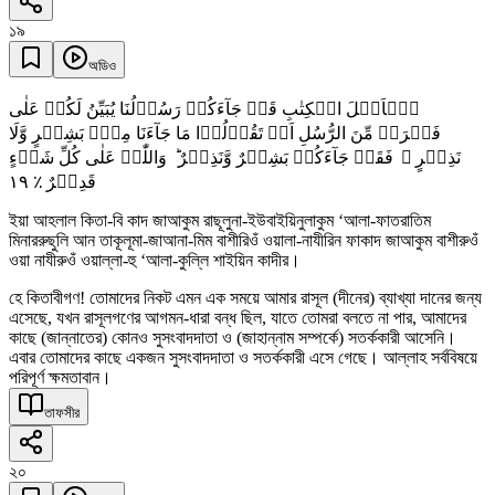
১৯
অডিও
یٰۤاَہۡلَ الۡکِتٰبِ قَدۡ جَآءَکُمۡ رَسُوۡلُنَا یُبَیِّنُ لَکُمۡ عَلٰی
فَتۡرَۃٍ مِّنَ الرُّسُلِ اَنۡ تَقُوۡلُوۡا مَا جَآءَنَا مِنۡۢ بَشِیۡرٍ وَّلَا
نَذِیۡرٍ ۫ فَقَدۡ جَآءَکُمۡ بَشِیۡرٌ وَّنَذِیۡرٌ ؕ وَاللّٰہُ عَلٰی کُلِّ شَیۡءٍ
١٩
قَدِیۡرٌ ٪
ইয়া আহলাল কিতা-বি কাদ জাআকুম রাছূলুনা-ইউবাইয়িনুলাকুম ‘আলা-ফাতরাতিম
মিনাররুছুলি আন তাকূলূমা-জাআনা-মিম বাশীরিওঁ ওয়ালা-নাযীরিন ফাকাদ জাআকুম বাশীরুওঁ
ওয়া নাযীরুওঁ ওয়াল্লা-হু ‘আলা-কুল্লি শাইয়িন কাদীর।
হে কিতাবীগণ! তোমাদের নিকট এমন এক সময়ে আমার রাসূল (দীনের) ব্যাখ্যা দানের জন্য
এসেছে, যখন রাসূলগণের আগমন-ধারা বন্ধ ছিল, যাতে তোমরা বলতে না পার, আমাদের
কাছে (জান্নাতের) কোনও সুসংবাদদাতা ও (জাহান্নাম সম্পর্কে) সতর্ককারী আসেনি।
এবার তোমাদের কাছে একজন সুসংবাদদাতা ও সতর্ককারী এসে গেছে। আল্লাহ সর্ববিষয়ে
পরিপূর্ণ ক্ষমতাবান।
তাফসীর
২০