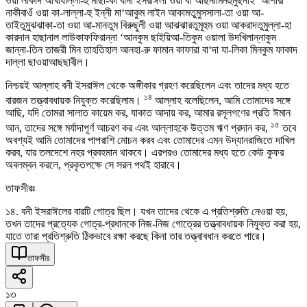
ওয়া লাকাদ আখাযাল্লা-হু মীছা-কা বানী ইসরাঈলা ওয়া বা‘আছনামিনহুমুছনাই ‘আশারা
নাকীবাওঁ ওয়া কা-লাল্লা-হু ইন্নী মা‘আকুম লাইন আকামতুমুসসালা-তা ওয়া আ-
তাইতুমুঝঝাকা-তা ওয়া আ-মানতুম বিরুছুলী ওয়া আঝঝারতুমূহুম ওয়া আকরাদতুমুল্লা-হা
কারদান হাছানাল লাউকাফফিরান্না ‘আনকুম ছাইয়িআ-তিকুম ওয়ালা উদখিলান্নাকুম
জান্না-তিন তাজরী মিন তাহতিহাল আনহা-রু ফামান কাফারা বা‘দা যা-লিকা মিনকুম ফাকাদ
দাল্লা ছাওয়াআছছাবীল।
নিশ্চয়ই আল্লাহ বনী ইসরাঈল থেকে অঙ্গীকার গ্রহণ করেছিলেন এবং তাদের মধ্য হতে
১৪
বারজন তত্ত্বাবধায়ক নিযুক্ত করেছিলাম।
আল্লাহ বলেছিলেন, আমি তোমাদের সঙ্গে
আছি, যদি তোমরা সালাত কায়েম কর, যাকাত আদায় কর, আমার রসূলগণের প্রতি ঈমান
১৫
আন, তাদের সঙ্গে মর্যাদাপূর্ণ আচরণ কর এবং আল্লাহকে উত্তম ঋণ প্রদান কর,
তবে
অবশ্যই আমি তোমাদের পাপরাশি মোচন করব এবং তোমাদের এমন উদ্যানরাজিতে দাখিল
করব, যার তলদেশে নহর প্রবহমান থাকবে। এরপরও তোমাদের মধ্য হতে কেউ কুফর
অবলম্বন করলে, প্রকৃতপক্ষে সে সরল পথই হারাবে।
তাফসীরঃ
১৪. বনী ইসরাঈলের বারটি গোত্র ছিল। যখন তাদের থেকে এ প্রতিশ্রুতি নেওয়া হয়,
তখন তাদের প্রত্যেক গোত্র-প্রধানকে নিজ-নিজ গোত্রের তত্ত্বাবধায়ক নিযুক্ত করা হয়,
যাতে তারা প্রতিশ্রুতি ঠিকভাবে রক্ষা করছে কিনা তার তত্ত্বাবধান করতে পারে।
তাফসীর
১৩