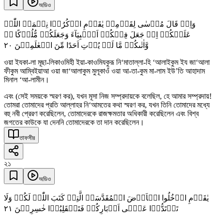
অডিও
وَاِذۡ قَالَ مُوۡسٰی لِقَوۡمِہٖ یٰقَوۡمِ اذۡکُرُوۡا نِعۡمَۃَ اللّٰہِ
عَلَیۡکُمۡ اِذۡ جَعَلَ فِیۡکُمۡ اَنۡۢبِیَآءَ وَجَعَلَکُمۡ مُّلُوۡکًا ٭ۖ
٢۰
وَّاٰتٰىکُمۡ مَّا لَمۡ یُؤۡتِ اَحَدًا مِّنَ الۡعٰلَمِیۡنَ
ওয়া ইযকা-লা মূছা-লিকাওমিহী ইয়া-কাওমিযকুরূ নি‘মাতাল্লা-হি ‘আলাইকুম ইয জা‘আলা
ফীকুম আম্বিইয়াআ ওয়া জা‘আলাকুম মুলূকাওঁ ওয়া আ-তা-কুম মা-লাম ইউ’তি আহাদাম
মিনাল ‘আ-লামীন।
এবং (সেই সময়কে স্মরণ কর), যখন মূসা নিজ সম্প্রদায়কে বলেছিল, হে আমার সম্প্রদায়!
তোমরা তোমাদের প্রতি আল্লাহর নি‘আমতের কথা স্মরণ কর, যখন তিনি তোমাদের মধ্যে
বহু নবী প্রেরণ করেছিলেন, তোমাদেরকে রাজক্ষমতার অধিকারী করেছিলেন এবং বিশ্ব
জগতের কাউকে যা দেননি তোমাদেরকে তা দান করেছিলেন।
তাফসীর
২১
অডিও
یٰقَوۡمِ ادۡخُلُوا الۡاَرۡضَ الۡمُقَدَّسَۃَ الَّتِیۡ کَتَبَ اللّٰہُ لَکُمۡ وَلَا
٢١
تَرۡتَدُّوۡا عَلٰۤی اَدۡبَارِکُمۡ فَتَنۡقَلِبُوۡا خٰسِرِیۡنَ