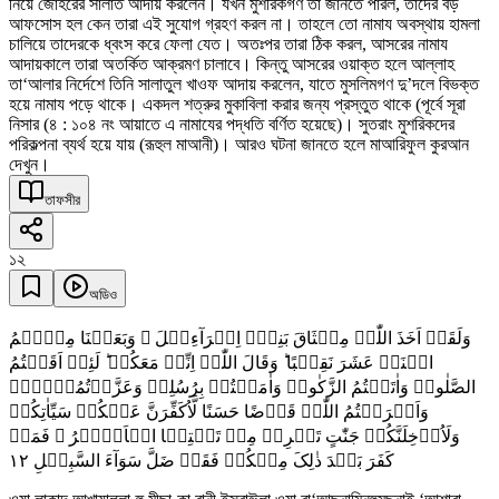
নিয়ে জোহরের সালাত আদায় করলেন। যখন মুশরিকগণ তা জানতে পারল, তাদের বড়
আফসোস হল কেন তারা এই সুযোগ গ্রহণ করল না। তাহলে তো নামায অবস্থায় হামলা
চালিয়ে তাদেরকে ধ্বংস করে ফেলা যেত। অতঃপর তারা ঠিক করল, আসরের নামায
আদায়কালে তারা অতর্কিত আক্রমণ চালাবে। কিন্তু আসরের ওয়াক্ত হলে আল্লাহ
তা‘আলার নির্দেশে তিনি সালাতুল খাওফ আদায় করলেন, যাতে মুসলিমগণ দু’দলে বিভক্ত
হয়ে নামায পড়ে থাকে। একদল শত্রুর মুকাবিলা করার জন্য প্রস্তুত থাকে (পূর্বে সূরা
নিসার (৪ : ১০৪ নং আয়াতে এ নামাযের পদ্ধতি বর্ণিত হয়েছে)। সুতরাং মুশরিকদের
পরিকল্পনা ব্যর্থ হয়ে যায় (রূহুল মাআনী)। আরও ঘটনা জানতে হলে মাআরিফুল কুরআন
দেখুন।
তাফসীর
১২
অডিও
وَلَقَدۡ اَخَذَ اللّٰہُ مِیۡثَاقَ بَنِیۡۤ اِسۡرَآءِیۡلَ ۚ وَبَعَثۡنَا مِنۡہُمُ
اثۡنَیۡ عَشَرَ نَقِیۡبًا ؕ وَقَالَ اللّٰہُ اِنِّیۡ مَعَکُمۡ ؕ لَئِنۡ اَقَمۡتُمُ
الصَّلٰوۃَ وَاٰتَیۡتُمُ الزَّکٰوۃَ وَاٰمَنۡتُمۡ بِرُسُلِیۡ وَعَزَّرۡتُمُوۡہُمۡ
وَاَقۡرَضۡتُمُ اللّٰہَ قَرۡضًا حَسَنًا لَّاُکَفِّرَنَّ عَنۡکُمۡ سَیِّاٰتِکُمۡ
وَلَاُدۡخِلَنَّکُمۡ جَنّٰتٍ تَجۡرِیۡ مِنۡ تَحۡتِہَا الۡاَنۡہٰرُ ۚ فَمَنۡ
١٢
کَفَرَ بَعۡدَ ذٰلِکَ مِنۡکُمۡ فَقَدۡ ضَلَّ سَوَآءَ السَّبِیۡلِ