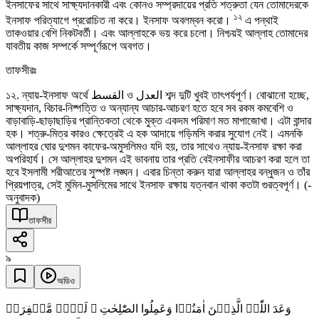
ইনসাফের সাথে সাক্ষ্যদানকারী এবং কোনও সম্প্রদায়ের প্রতি শত্রুতা যেন তোমাদেরকে
১২
ইনসাফ পরিত্যাগে প্ররোচিত না করে। ইনসাফ অবলম্বন করো।
এ পন্থাই
তাকওয়ার বেশি নিকটবর্তী। এবং আল্লাহকে ভয় করে চলো। নিশ্চয়ই আল্লাহ তোমাদের
যাবতীয় কাজ সম্পর্কে সম্পূর্ণরূপে অবগত।
তাফসীরঃ
১২. ন্যায়-ইনসাফ অর্থে القسط ও العدل শব্দ দুটি খুবই তাৎপর্যপূর্ণ। বোঝানো হচ্ছে,
সাক্ষ্যদান, বিচার-নিষ্পত্তি ও অন্যান্য আচার-আচরণ হতে হবে সব রকম কমবেশি ও
বাড়াবাড়ি-ছাড়াছাড়ির প্রান্তিকতা থেকে মুক্ত একদম পরিমাণ মত মাপাজোখা। এটা বান্দার
হক। শত্রু-মিত্র কারও ক্ষেত্রেই এ হক আদায়ে গড়িমসি করার সুযোগ নেই। এমনকি
আল্লাহর ঘোর দুশমন কাফের-অমুসলিমও যদি হয়, তার সাথেও ন্যায়-ইনসাফ রক্ষা করা
অপরিহার্য। সে আল্লাহর দুশমন এই ভাবনায় তার প্রতি বেইনসাফীর আচরণ করা হলে তা
হবে ইসলামী শরীআতের সুস্পষ্ট লঙ্ঘন। এবার চিন্তা করুন যারা আল্লাহর বন্ধুজন ও তাঁর
প্রিয়পাত্র, সেই মুমিন-মুসলিমের সাথে ইনসাফ রক্ষায় যত্নবান থাকা কতটা গুরত্বপূর্ণ। (-
অনুবাদক)
তাফসীর
৯
অডিও
وَعَدَ اللّٰہُ الَّذِیۡنَ اٰمَنُوۡا وَعَمِلُوا الصّٰلِحٰتِ ۙ لَہُمۡ مَّغۡفِرَۃٌ