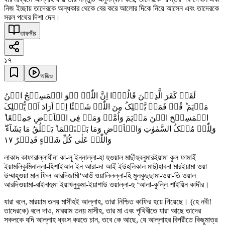
নিজ ইচ্ছায় তাদেরকে অন্ধকার থেকে বের করে আলোর দিকে নিয়ে আসেন এবং তাদেরকে
সরল পথের দিশা দেন।
তাফসীর
১৭
অডিও
لَقَدۡ کَفَرَ الَّذِیۡنَ قَالُوۡۤا اِنَّ اللّٰہَ ہُوَ الۡمَسِیۡحُ ابۡنُ
مَرۡیَمَ ؕ قُلۡ فَمَنۡ یَّمۡلِکُ مِنَ اللّٰہِ شَیۡئًا اِنۡ اَرَادَ اَنۡ یُّہۡلِکَ
الۡمَسِیۡحَ ابۡنَ مَرۡیَمَ وَاُمَّہٗ وَمَنۡ فِی الۡاَرۡضِ جَمِیۡعًا ؕ
وَلِلّٰہِ مُلۡکُ السَّمٰوٰتِ وَالۡاَرۡضِ وَمَا بَیۡنَہُمَا ؕ یَخۡلُقُ مَا یَشَآءُ ؕ
١٧
وَاللّٰہُ عَلٰی کُلِّ شَیۡءٍ قَدِیۡرٌ
লাকাদ কাফারাল্লাযীনা কা-লূ ইন্নাল্লা-হা হুওয়াল মাছীহুবনুমারইয়ামা কুল ফামাইঁ
ইয়ামলিকুমিনাল্লা-হিশাইআন ইন আরা-দা আইঁ ইউহলিকাল মাছীহাবনা মারইয়ামা ওয়া
উম্মাহূওয়া মান ফিল আরদিজামী‘আওঁ ওয়ালিলল্লা-হি মুলকুছছামা-ওয়া-তি ওয়াল
আরদিওয়ামা-বাইনাহুমা ইয়াখলুকুমা-ইয়াশাউ ওয়াল্লা-হু ‘আলা-কুল্লি শাইয়িন কাদীর।
যারা বলে, মারয়াম তনয় মাসীহই আল্লাহ, তারা নিশ্চিত কাফির হয়ে গিয়েছে। (হে নবী!
তাদেরকে) বলে দাও, মারয়াম তনয় মাসীহ, তার মা এবং পৃথিবীতে যারা আছে তাদের
সকলকে যদি আল্লাহ ধ্বংস করতে চান, তবে কে আছে, যে আল্লাহর বিপরীতে কিছুমাত্র