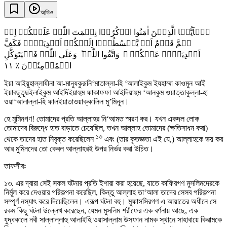
অডিও
یٰۤاَیُّہَا الَّذِیۡنَ اٰمَنُوا اذۡکُرُوۡا نِعۡمَتَ اللّٰہِ عَلَیۡکُمۡ اِذۡ
ہَمَّ قَوۡمٌ اَنۡ یَّبۡسُطُوۡۤا اِلَیۡکُمۡ اَیۡدِیَہُمۡ فَکَفَّ
اَیۡدِیَہُمۡ عَنۡکُمۡ ۚ وَاتَّقُوا اللّٰہَ ؕ وَعَلَی اللّٰہِ فَلۡیَتَوَکَّلِ
١١
الۡمُؤۡمِنُوۡنَ ٪
ইয়া আইয়ুহাল্লাযীনা আ-মানুযকুরূনি‘মাতাল্লা-হি ‘আলাইকুম ইযহাম্মা কাওমুন আইঁ
ইয়াবছুতূদ্মইলাইকুম আইদিইয়াহুম ফাকাফফা আইদিয়াহুম ‘আনকুম ওয়াত্তাকুল্লা-হা
ওয়া‘আলাল্লা-হি ফালইয়াতাওয়াক্কালিল মু’মিনূন।
হে মুমিনগণ! তোমাদের প্রতি আল্লাহর নি‘আমত স্মরণ কর। যখন একদল লোক
তোমাদের বিরুদ্ধে হাত বাড়াতে চেয়েছিল, তখন আল্লাহ তোমাদের (ক্ষতিসাধন করা)
১৩
থেকে তাদের হাত নিবৃক্ত করেছিলেন
এবং (তার কৃতজ্ঞতা এই যে,) আল্লাহকে ভয় কর
আর মুমিনদের তো কেবল আল্লাহরই উপর নির্ভর করা উচিত।
তাফসীরঃ
১৩. এর দ্বারা সেই সকল ঘটনার প্রতি ইশারা করা হয়েছে, যাতে কাফিরগণ মুসলিমদেরকে
নির্মূল করে দেওয়ার পরিকল্পনা করেছিল, কিন্তু আল্লাহ তা‘আলা তাদের সেসব পরিকল্পনা
সম্পূর্ণ নস্যাৎ করে দিয়েছিলেন। এরূপ ঘটনা বহু। মুফাসসিরগণ এ আয়াতের অধীনে সে
রকম কিছু ঘটনা উল্লেখ করেছেন, যেমন মুসলিম শরীফের এক বর্ণনায় আছে, এক
যুদ্ধকালে নবী সাল্লাল্লাহু আলাইহি ওয়াসাল্লাম উসফান নামক স্থানে সাহাবায়ে কিরামকে