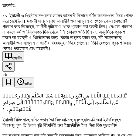
তাফসীরঃ
১৯. ইয়াহুদী ও খ্রিস্টান সম্প্রদায় তাদের আসমানী কিতাবে বর্ণিত অনেকগুলো বিষয় গোপন
করে রেখেছিল। মহানবী সাল্লাল্লাহু আলাইহি ওয়া সাল্লাম তা থেকে কেবল সেগুলোই
প্রকাশ করে দিয়েছেন, যা দীনী দৃষ্টিকোণ থেকে প্রকাশ করা জরুরী ছিল। যেগুলো প্রকাশ
না করলে কর্ম ও বিশ্বাসগত দিক থেকে দীনী কোনও ক্ষতি ছিল না, অন্যদিকে প্রকাশ
করলে তা ইয়াহুদী ও খ্রিস্টানদের জন্য বেজায় লাঞ্ছনার কারণ হত, নবী সাল্লাল্লাহু
আলাইহি ওয়া সাল্লাম এ জাতীয় বিষয়সমূহ এড়িয়ে গেছেন। তিনি সেগুলো প্রকাশ করার
কোনও প্রয়োজন বোধ করেননি।
তাফসীর
১৬
অডিও
یَّہۡدِیۡ بِہِ اللّٰہُ مَنِ اتَّبَعَ رِضۡوَانَہٗ سُبُلَ السَّلٰمِ وَیُخۡرِجُہُمۡ
مِّنَ الظُّلُمٰتِ اِلَی النُّوۡرِ بِاِذۡنِہٖ وَیَہۡدِیۡہِمۡ اِلٰی صِرَاطٍ
١٦
مُّسۡتَقِیۡمٍ
ইয়াহদী বিহিল্লা-হু মানিতত্তাবা‘আ রিদওয়া-নাহু ছুবুলাছছালা-মি ওয়া ইউখরিজুহুম
মিনাজজু লুমা-তি ইলান নূরি বিইযনিহী ওয়া ইয়াহদীহিম ইলা-সিরা-তিম মুছতাকীম।
যার মাধ্যমে আল্লাহ যারা তাঁর সন্তুষ্টি অনুসন্ধান করে, তাদেরকে শান্তির পথ দেখান এবং