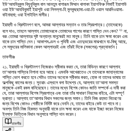
ইউ‘আযযিবুকুম বিযুনূবিকুম বাল আনতুম বাশারূম মিম্মান খালাকা ইয়াগফিরু লিমাইঁ ইয়াশাউ
ওয়া ইউ‘আযযিবুমাইঁ ইয়াশূউ ওয়া লিলল্লা-হি মুলকুছছামা-ওয়া-তি ওয়াল আরদিওয়ামা-
বাইনাহুমা; ওয়া ইলাইহিল মাসীর।
ইয়াহুদী ও খ্রিস্টানগণ বলে, আমরা আল্লাহর সন্তান ও তার প্রিয়পাত্র। (তাদেরকে)
২১
বলে দাও, তাহলে আল্লাহ তোমাদেরকে তোমাদের পাপের কারণে শাস্তি দেন কেন?
না,
বরং তোমরা আল্লাহর সৃষ্ট অন্যান্য মানুষেরই মত মানুষ। তিনি যাকে চান ক্ষমা করেন এবং
যাকে চান শাস্তি দেন। আকাশমণ্ডল ও পৃথিবী এবং এতদুভয়ের মাঝখানে যা-কিছু আছে,
সে সমুদয়ের মালিকানা কেবল আল্লাহরই এবং তাঁরই দিকে (সকলের) প্রত্যাবর্তন।
তাফসীরঃ
২১. ইয়াহুদী ও খ্রিস্টানগণ নিজেরাও স্বীকার করত যে, তারা বিভিন্ন কারণে আল্লাহ
তা‘আলার শাস্তির নিশানা হয়ে আছে। এমনকি আখেরাতেও যে তাদেরকে জাহান্নামের
শাস্তি ভোগ করতে হবে সেটাও তাদের অনেকে স্বীকার করত, হোক না তাদের ভাষায় তা
অল্পকিছু কালের জন্য। সুতরাং এস্থলে বলা উদ্দেশ্য যে, আল্লাহ তা‘আলা সমস্ত
মানুষকে একই রকম বানিয়েছেন। তাদের মধ্যে বিশেষ কোনও জাতি সম্পর্কে এ দাবী করা
যে, তারা আল্লাহর বিশেষ প্রিয়পাত্র এবং তারা তাঁর সাধারণ নিয়মের বাইরে, এটা সম্পূর্ণ
ভ্রান্ত। আল্লাহ তা‘আলার বিধান সকলের জন্য সমান। তিনি নিজ রহমত বিতরণের
জন্য বিশেষ কোনও গোষ্ঠীকে নির্দিষ্ট করে নেননি যে, তাদের বাইরে কেউ তা পাবে না।
অবশ্য তিনি নিজ হিকমত অনুযায়ী যাকে চান ক্ষমা করেন এবং যাকে ইচ্ছা করেন নিজের
ইনসাফ ভিত্তিক বিধান অনুসারে শাস্তি দান করেন।
তাফসীর