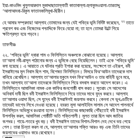
ইয়া-কাওমিদ খুলুলআরদাল মুকাদ্দাছাতাল্লাতী কাতাবাল্লা-হুলাকুমওয়ালা-তারতাদ্দু
‘আলাআদবা-রিকুম ফাতানকালিবূখা-ছিরীন।
২২
হে আমার সম্প্রদায়! আল্লাহ তোমাদের জন্য যেই পবিত্র ভূমি নির্দিষ্ট করেছেন,
তাতে
প্রবেশ কর এবং নিজেদের পশ্চাদ্দিকে ফিরে যেয়ো না; তা হলে তোমরা উল্টে গিয়ে
ক্ষতিগ্রস্ত হয়ে পড়বে।
তাফসীরঃ
২২. ‘পবিত্র ভূমি’ দ্বারা শাম ও ফিলিস্তিন অঞ্চলকে বোঝানো হয়েছে। আল্লাহ
তা‘আলা নবী-রাসূল পাঠানোর জন্য এ ভূমিকে বেছে নিয়েছিলেন। তাই একে ‘পবিত্র ভূমি’
বলা হয়েছে। এ আয়াতে যে ঘটনার প্রতি ইশারা করা হয়েছে, সংক্ষেপে তা এইরূপ, বনী
ইসরাঈলের মূল নিবাস ছিল শাম, বিশেষত ফিলিস্তিন। মিসরে ফির‘আউন তাদেরকে দাস
বানিয়ে রেখেছিল। আল্লাহ তা‘আলার হুকুমে যখন ফির‘আউন ও তার বাহিনী ডুবে মরে,
তখন আল্লাহ তা‘আলা তাদেরকে ফিলিস্তিনে গিয়ে বসবাস করতে আদেশ করেন। এ
ফিলিস্তিনে আমালিকা নামক এক কাফির জনগোষ্ঠী বাস করত। সুতরাং সে আদেশের
অনিবার্য দাবী ছিল বনী ইসরাঈল ফিলিস্তিনে গিয়ে তাদের সাথে যুদ্ধ করবে। আল্লাহ
তা‘আলার ওয়াদা ছিল, সে যুদ্ধে বনী ইসরাঈলই জয়লাভ করবে। কেননা সে ভূখণ্ডটিকে
তাদেরই ভাগ্যে লিখে দেওয়া হয়েছে। হযরত মূসা আলাইহিস সালাম সে আদেশ পালনার্থে
ফিলিস্তিন অভিমুখে রওয়ানা হলেন। ফিলিস্তিনের কাছাকাছি পৌঁছতেই বনী ইসরাঈল
উপলব্ধি করল, আমালিকা গোষ্ঠীটি অতি শক্তিশালী। মূলত তারা ছিল আদ জাতির
বংশধর। গায়ে-গতরে খুব বড়। বনী ইসরাঈল তাদের বিশাল-বিশাল দেহ দেখে ভয় পেয়ে
গেল। তারা চিন্তা করল না যে, আল্লাহ তা‘আলার শক্তি আরও বড় এবং তিনি তাদের
জয়লাভের ওয়াদাও করে রেখেছেন।