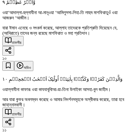
٩
وَّاَجۡرٌ عَظِیۡمٌ
ওয়া‘আদাল্লা-হুল্লাযীনা আ-মানূওয়া ‘আমিলুসসা-লিহা-তি লাহুম মাগফিরাতুওঁ ওয়া
আজরুন ‘আজীম।
যারা ঈমান এনেছে ও সৎকর্ম করেছে, আল্লাহ তাদেরকে প্রতিশ্রুতি দিয়েছেন যে,
(আখিরাতে) তাদের জন্য রয়েছে মাগফিরাত ও মহা প্রতিদান।
তাফসীর
১০
অডিও
١۰
وَالَّذِیۡنَ کَفَرُوۡا وَکَذَّبُوۡا بِاٰیٰتِنَاۤ اُولٰٓئِکَ اَصۡحٰبُ الۡجَحِیۡمِ
ওয়াল্লাযীনা কাফারূ ওয়া কাযযাবূবিাআ-য়া-তিনা উলাইকা আসহা-বুল জাহীম।
আর যারা কুফর অবলম্বন করেছে ও আমার নিদর্শনসমূহকে অস্বীকার করেছে, তারা হবে
জাহান্নামবাসী।
তাফসীর
১১