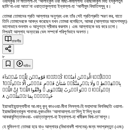
ওয়াযকুরূ নি‘মাতাল্লা-হি ‘আলাইকুম ওয়া মীছা-কাহুল্লাযী ওয়াছাকাকুম বিহী ইযকুলতুম
ছামি‘না-ওয়া আতা‘না ওয়াত্তাকুল্লাহা ইন্নাল্লা-হা ‘আলীমুম বিযাতিসসুদূ র।
তোমরা তোমাদের প্রতি আল্লাহর অনুগ্রহ এবং তাঁর সেই প্রতিশ্রুতি স্মরণ কর, যাতে
তিনি তোমাদেরকে আবদ্ধ করেছেন যখন তোমরা বলেছিলে, আমরা (আল্লাহর আদেশসমূহ)
ভালোভাবে শুনলাম ও আনুগত্য স্বীকার করলাম। এবং আল্লাহকে ভয় করে চলো।
নিশ্চয়ই আল্লাহ অন্তরের ভেদ সম্পর্কে পরিপূর্ণভাবে অবগত।
তাফসীর
৮
অডিও
یٰۤاَیُّہَا الَّذِیۡنَ اٰمَنُوۡا کُوۡنُوۡا قَوّٰمِیۡنَ لِلّٰہِ شُہَدَآءَ
بِالۡقِسۡطِ ۫ وَلَا یَجۡرِمَنَّکُمۡ شَنَاٰنُ قَوۡمٍ عَلٰۤی اَلَّا تَعۡدِلُوۡا ؕ
اِعۡدِلُوۡا ۟ ہُوَ اَقۡرَبُ لِلتَّقۡوٰی ۫ وَاتَّقُوا اللّٰہَ ؕ اِنَّ اللّٰہَ
٨
خَبِیۡرٌۢ بِمَا تَعۡمَلُوۡنَ
ইয়াআইয়ুহাল্লাযীনা আ-মানূ কূনূ কাওওয়া-মীনা লিলল্লা-হি শুহাদাআ বিলকিছতি ওয়ালা-
ইয়াজরিমান্নাকুম শানাআ-নুকাওমিন ‘আলাআল্লা-তা‘দিলূ ই‘দিলূ হুওয়া
আকরাবুলিত্তাকওয়া- ওয়াত্তাকুল্লা-হা ইন্নাল্লা-হা খাবীরুম বিমা-তা‘মালূন।
হে মুমিনগণ! তোমরা হয়ে যাও আল্লাহর (বিধানাবলী পালনের) জন্য সদাপ্রস্তুত (এবং)