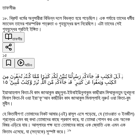
তাফসীরঃ
১৮. খ্রিস্ট ধর্মের অনুসারীরা বিভিন্ন দলে বিভক্ত হয়ে পড়েছিল। এক পর্যায়ে তাদের ধর্মীয়
মতভেদ তাদের পারস্পরিক শত্রুতা ও গৃহযুদ্ধের রূপ নিয়েছিল। এটা তাদের সেই
গৃহযুদ্ধের প্রতিই ইঙ্গিত।
তাফসীর
১৫
অডিও
یٰۤاَہۡلَ الۡکِتٰبِ قَدۡ جَآءَکُمۡ رَسُوۡلُنَا یُبَیِّنُ لَکُمۡ کَثِیۡرًا مِّمَّا کُنۡتُمۡ تُخۡفُوۡنَ مِنَ
١٥
الۡکِتٰبِ وَیَعۡفُوۡا عَنۡ کَثِیۡرٍ ۬ؕ قَدۡ جَآءَکُمۡ مِّنَ اللّٰہِ نُوۡرٌ وَّکِتٰبٌ مُّبِیۡنٌ ۙ
ইয়াআহলাল কিতা-বি কাদ জাআকুম রাছূলুনা-ইউবাইয়িনুলাকুম কাছীরাম মিম্মাকুনতুম তুখফূনা
মিনাল কিতা-বি ওয়া ইয়া‘ফূ‘আন কাছীরিন কাদ জাআকুম মিনাল্লাহি নূরুওঁ ওয়া কিতা-বুম
মুবীন।
হে কিতাবীগণ! তোমাদের নিকট আমার (এই) রাসূল এসে পড়েছে, যে (তাওরাত ও ইনজীল)
গ্রন্থের এমন বহু কথা তোমাদের কাছে প্রকাশ করে, যা তোমরা গোপন কর এবং অনেক
বিষয় এড়িয়ে যায়। আল্লাহর পক্ষ হতে তোমাদের কাছে এক জ্যোতি এবং এমন এক
১৯
কিতাব এসেছে, যা (সত্যকে) সুস্পষ্ট করে।