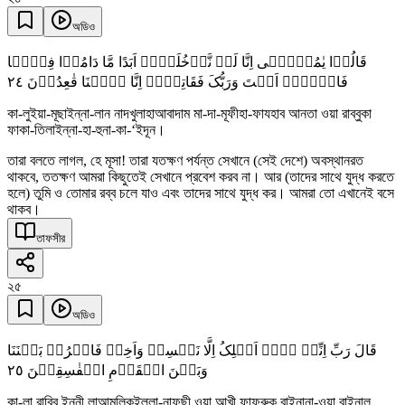
অডিও
قَالُوۡا یٰمُوۡسٰۤی اِنَّا لَنۡ نَّدۡخُلَہَاۤ اَبَدًا مَّا دَامُوۡا فِیۡہَا
٢٤
فَاذۡہَبۡ اَنۡتَ وَرَبُّکَ فَقَاتِلَاۤ اِنَّا ہٰہُنَا قٰعِدُوۡنَ
কা-লুইয়া-মূছাইন্না-লান নাদখুলাহাআবাদাম মা-দা-মূফীহা-ফাযহাব আনতা ওয়া রাব্বুকা
ফাকা-তিলাইন্না-হা-হুনা-কা-‘ইদূন।
তারা বলতে লাগল, হে মূসা! তারা যতক্ষণ পর্যন্ত সেখানে (সেই দেশে) অবস্থানরত
থাকবে, ততক্ষণ আমরা কিছুতেই সেখানে প্রবেশ করব না। আর (তাদের সাথে যুদ্ধ করতে
হলে) তুমি ও তোমার রব্ব চলে যাও এবং তাদের সাথে যুদ্ধ কর। আমরা তো এখানেই বসে
থাকব।
তাফসীর
২৫
অডিও
قَالَ رَبِّ اِنِّیۡ لَاۤ اَمۡلِکُ اِلَّا نَفۡسِیۡ وَاَخِیۡ فَافۡرُقۡ بَیۡنَنَا
٢٥
وَبَیۡنَ الۡقَوۡمِ الۡفٰسِقِیۡنَ
কা-লা রাব্বি ইন্নী লাআমলিকুইল্লা-নাফছী ওয়া আখী ফাফরুক বাইনানা-ওয়া বাইনাল