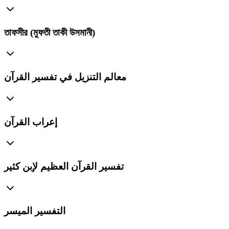
তাফসীর (মুফতী তাকী উসমানী)
معالم التنزيل في تفسير القرآن
إعراب القرآن
تفسير القرآن العظيم لإبن كثير
التفسير الميسر