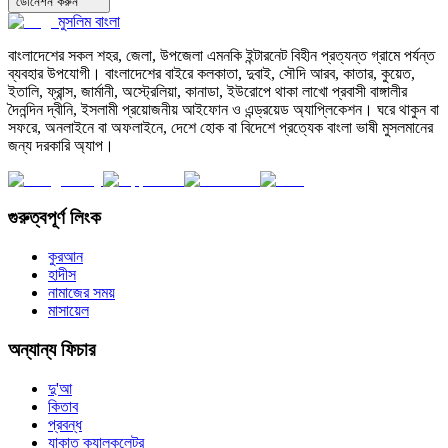
ডোনেশন করুন
মুসলিম বাংলা
বাংলাদেশের সকল শহর, জেলা, উপজেলা এমনকি ইন্টারনেট বিহীন প্রত্যন্ত গ্রামে পর্যন্ত
ব্যবহার উপযোগী। বাংলাদেশের বাইরে কলকাতা, দুবাই, সৌদি আরব, কাতার, কুয়েত,
ইতালি, ফ্রান্স, জার্মানী, অস্ট্রেলিয়া, কানাডা, ইউরোপে থাকা লাখো প্রবাসী বাঙ্গালীর
দৈনন্দিন দ্বীনি, ইসলামী প্রয়োজনীয় আইফোন ও এন্ড্রয়েড অ্যাপ্লিকেশন। ঘরে থাকুন বা
সফরে, অনলাইনে বা অফলাইনে, দেশে হোক বা বিদেশে প্রত্যেক বাংলা ভাষী মুসলমানের
জন্য দরকারি অ্যাপ।
গুরুত্বপূর্ণ লিংক
কুরআন
হাদীস
নামাজের সময়
মাসায়েল
অন্যান্য ফিচার
দু'আ
কিতাব
প্রবন্ধ
যাকাত ক্যালকুলেটর