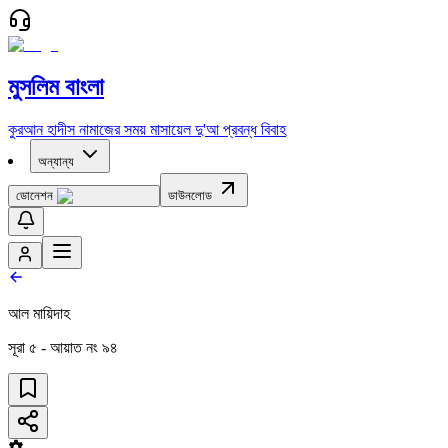
মুসলিম বাংলা
কুরআন
হাদীস
নামাজের সময়
মাসায়েল
দু'আ
প্রবন্ধ
বিবাহ
অন্যান্য
ডোনেশন
ডাউনলোড
আল মায়িদাহ
সূরা
৫
- আয়াত নং
৯৪