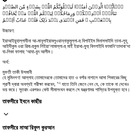
یٰۤاَیُّہَا الَّذِیۡنَ اٰمَنُوۡا لَیَبۡلُوَنَّکُمُ اللّٰہُ بِشَیۡءٍ مِّنَ الصَّیۡدِ
تَنَالُہٗۤ اَیۡدِیۡکُمۡ وَرِمَاحُکُمۡ لِیَعۡلَمَ اللّٰہُ مَنۡ یَّخَافُہٗ
بِالۡغَیۡبِ ۚ فَمَنِ اعۡتَدٰی بَعۡدَ ذٰلِکَ فَلَہٗ عَذَابٌ اَلِیۡمٌ
উচ্চারণ:
ইয়াআইয়ুহাল্লাযীনা আ-মানূলাইয়াবলুওয়ান্নাকুমুল্লা-হু বিশাইইম মিনাসসাইদি তানা-লুহূ
আইদীকুম ওয়া রিমা-হুকুম লিইয়া‘লামাল্লা-হু মাইঁ ইয়াখা-ফুহু বিলগাইবি ফামানি‘তাদাবা‘দা
যা-লিকা ফালাহু ‘আযা-বুন আলীম।
অর্থ:
মুফতী তাকী উসমানী
হে মুমিনগণ! আল্লাহ তোমাদেরকে তোমাদের হাত ও বর্শার নাগালে আসা শিকারের কিছু
৭২
প্রাণী দ্বারা অবশ্যই পরীক্ষা করবেন,
যাতে তিনি জেনে নেন যে, কে তাকে না দেখেও
ভয় করে। সুতরাং এরপরও কেউ সীমালংঘন করলে সে যন্ত্রণাময় শাস্তির উপযুক্ত হবে।
তাফসীরে ইবনে কাছীর
তাফসীরে মাআ'রিফুল কুরআন