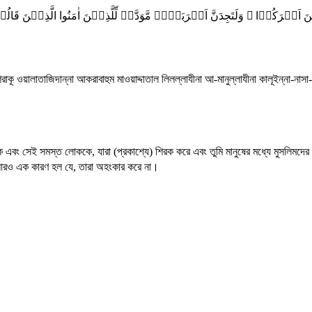
ِیۡنَ اَشۡرَکُوۡا ۚ وَلَتَجِدَنَّ اَقۡرَبَہُمۡ مَّوَدَّۃً لِّلَّذِیۡنَ اٰمَنُوا الَّذِیۡنَ قَا
কূ ওয়ালাতাজিদান্না আকরাবাহুম মাওয়াদ্দাতাল লিলল্লাযীনা আ-মানুল্লাযীনা কালূইন্না-নাসা-
কে এবং সেই সমস্ত লোককে, যারা (প্রকাশ্যে) শিরক করে এবং তুমি মানুষের মধ্যে মুসলিমদের সা
ও এক কারণ হল যে, তারা অহংকার করে না।