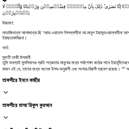
لُوۡۤا اِنَّا نَصٰرٰی ؕ ذٰلِکَ بِاَنَّ مِنۡہُمۡ قِسِّیۡسِیۡنَ وَرُہۡبَانًا وَّاَنَّہُمۡ لَا
یَسۡتَکۡبِرُوۡنَ
উচ্চারণ:
লাতাজিদান্না আশাদ্দান্না-ছি ‘আদা-ওয়াতাল লিলল্লাযীনা আ-মানুল ইয়াহূদাওয়াল্লাযীনা আশরা
ইয়াছতাকবিরূনা।
অর্থ:
মুফতী তাকী উসমানী
তুমি অবশ্যই মুসলিমদের প্রতি শত্রুতায় মানুষের মধ্যে সর্বাপেক্ষা কঠোর পাবে ইয়াহূদীদের
৬৩
কারণ এই যে, তাদের মধ্যে অনেক ইলম-অনুরাগী এবং সংসার-বিরাগী দরবেশ রয়েছে।
আর
তাফসীরে ইবনে কাছীর
তাফসীরে মাআ'রিফুল কুরআন