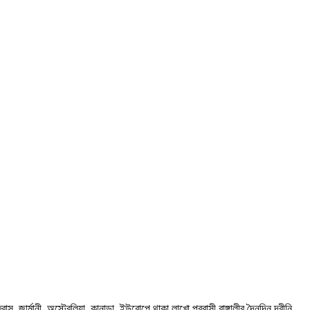
ার্মানী, অস্ট্রেলিয়া, কানাডা, ইউরোপে থাকা লাখো প্রবাসী বাঙ্গালীর দৈনন্দিন দ্বীনি,