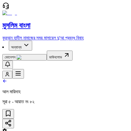
মুসলিম বাংলা
কুরআন
হাদীস
নামাজের সময়
মাসায়েল
দু'আ
প্রবন্ধ
বিবাহ
অন্যান্য
ডোনেশন
ডাউনলোড
আল মায়িদাহ
সূরা
৫
- আয়াত নং
৮২