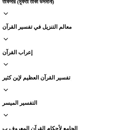
তাফসীর (মুফতী তাকী উসমানী)
معالم التنزيل في تفسير القرآن
إعراب القرآن
تفسير القرآن العظيم لإبن كثير
التفسير الميسر
الجامع لأحكام القرآن المعروف ب