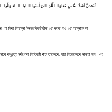
لَتَجِدَنَّ اَشَدَّ النَّاسِ عَدَاوَۃً لِّلَّذِیۡنَ اٰمَنُوا الۡیَہُوۡدَ وَالَّذ
রা- যা-লিকা বিআন্না মিনহুম কিছছীছীনা ওয়া রুহবা-নাওঁ ওয়া আন্নাহুম লা-
থে বন্ধুত্বে সর্বাপেক্ষা নিকটবর্তী পাবে তাদেরকে, যারা নিজেদেরকে নাসারা বলে। এর