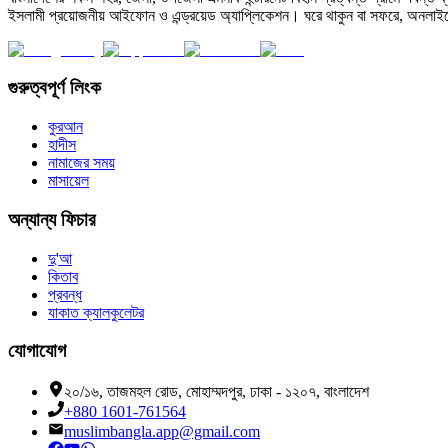
ইসলামী প্রয়োজনীয় আইফোন ও এন্ড্রয়েড অ্যাপ্লিকেশন। ঘরে থাকুন বা সফরে, অনলাইন
গুরুত্বপূর্ণ লিংক
কুরআন
হাদীস
নামাজের সময়
মাসায়েল
অন্যান্য ফিচার
দু'আ
কিতাব
প্রবন্ধ
যাকাত ক্যালকুলেটর
যোগাযোগ
২০/১৬, তাজমহল রোড, মোহাম্মদপুর, ঢাকা - ১২০৭, বাংলাদেশ
+880 1601-761564
muslimbangla.app@gmail.com