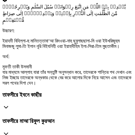
یَّہۡدِیۡ بِہِ اللّٰہُ مَنِ اتَّبَعَ رِضۡوَانَہٗ سُبُلَ السَّلٰمِ وَیُخۡرِجُہُمۡ
مِّنَ الظُّلُمٰتِ اِلَی النُّوۡرِ بِاِذۡنِہٖ وَیَہۡدِیۡہِمۡ اِلٰی صِرَاطٍ
مُّسۡتَقِیۡمٍ
উচ্চারণ:
ইয়াহদী বিহিল্লা-হু মানিতত্তাবা‘আ রিদওয়া-নাহু ছুবুলাছছালা-মি ওয়া ইউখরিজুহুম
মিনাজজু লুমা-তি ইলান নূরি বিইযনিহী ওয়া ইয়াহদীহিম ইলা-সিরা-তিম মুছতাকীম।
অর্থ:
মুফতী তাকী উসমানী
যার মাধ্যমে আল্লাহ যারা তাঁর সন্তুষ্টি অনুসন্ধান করে, তাদেরকে শান্তির পথ দেখান এবং
নিজ ইচ্ছায় তাদেরকে অন্ধকার থেকে বের করে আলোর দিকে নিয়ে আসেন এবং তাদেরকে
সরল পথের দিশা দেন।
তাফসীরে ইবনে কাছীর
তাফসীরে মাআ'রিফুল কুরআন