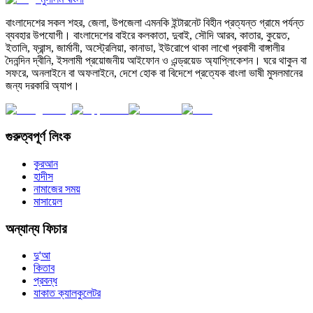
বাংলাদেশের সকল শহর, জেলা, উপজেলা এমনকি ইন্টারনেট বিহীন প্রত্যন্ত গ্রামে পর্যন্ত
ব্যবহার উপযোগী। বাংলাদেশের বাইরে কলকাতা, দুবাই, সৌদি আরব, কাতার, কুয়েত,
ইতালি, ফ্রান্স, জার্মানী, অস্ট্রেলিয়া, কানাডা, ইউরোপে থাকা লাখো প্রবাসী বাঙ্গালীর
দৈনন্দিন দ্বীনি, ইসলামী প্রয়োজনীয় আইফোন ও এন্ড্রয়েড অ্যাপ্লিকেশন। ঘরে থাকুন বা
সফরে, অনলাইনে বা অফলাইনে, দেশে হোক বা বিদেশে প্রত্যেক বাংলা ভাষী মুসলমানের
জন্য দরকারি অ্যাপ।
গুরুত্বপূর্ণ লিংক
কুরআন
হাদীস
নামাজের সময়
মাসায়েল
অন্যান্য ফিচার
দু'আ
কিতাব
প্রবন্ধ
যাকাত ক্যালকুলেটর