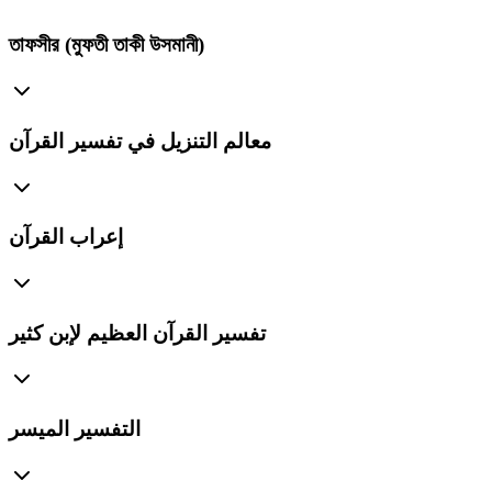
তাফসীর (মুফতী তাকী উসমানী)
معالم التنزيل في تفسير القرآن
إعراب القرآن
تفسير القرآن العظيم لإبن كثير
التفسير الميسر