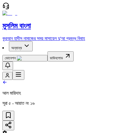
মুসলিম বাংলা
কুরআন
হাদীস
নামাজের সময়
মাসায়েল
দু'আ
প্রবন্ধ
বিবাহ
অন্যান্য
ডোনেশন
ডাউনলোড
আল মায়িদাহ
সূরা
৫
- আয়াত নং
১৬