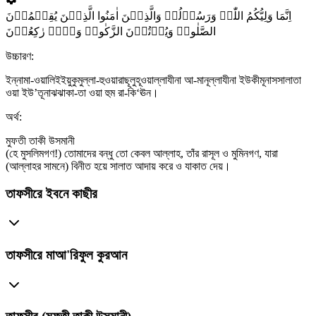
اِنَّمَا وَلِیُّکُمُ اللّٰہُ وَرَسُوۡلُہٗ وَالَّذِیۡنَ اٰمَنُوا الَّذِیۡنَ یُقِیۡمُوۡنَ
الصَّلٰوۃَ وَیُؤۡتُوۡنَ الزَّکٰوۃَ وَہُمۡ رٰکِعُوۡنَ
উচ্চারণ:
ইন্নামা-ওয়ালিইইয়ুকুমুল্লা-হুওয়ারাছূলুহূওয়াল্লাযীনা আ-মানূল্লাযীনা ইউকীমূনাসসালাতা
ওয়া ইউ’তূনাঝঝাকা-তা ওয়া হুম রা-কি‘ঊন।
অর্থ:
মুফতী তাকী উসমানী
(হে মুসলিমগণ!) তোমাদের বন্ধু তো কেবল আল্লাহ, তাঁর রাসূল ও মুমিনগণ, যারা
(আল্লাহর সামনে) বিনীত হয়ে সালাত আদায় করে ও যাকাত দেয়।
তাফসীরে ইবনে কাছীর
তাফসীরে মাআ'রিফুল কুরআন