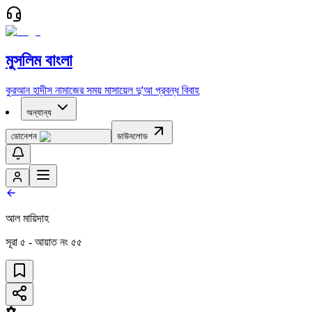
মুসলিম বাংলা
কুরআন
হাদীস
নামাজের সময়
মাসায়েল
দু'আ
প্রবন্ধ
বিবাহ
অন্যান্য
ডোনেশন
ডাউনলোড
আল মায়িদাহ
সূরা
৫
- আয়াত নং
৫৫