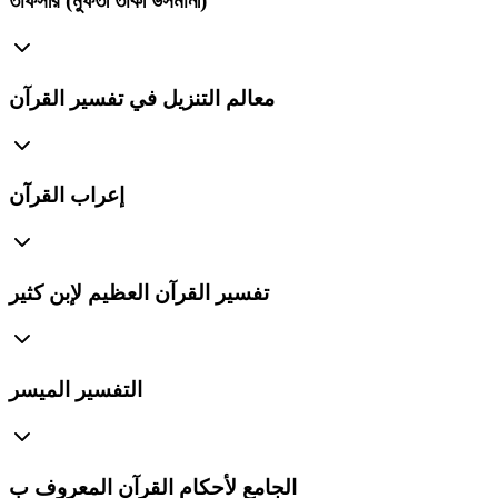
তাফসীর (মুফতী তাকী উসমানী)
معالم التنزيل في تفسير القرآن
إعراب القرآن
تفسير القرآن العظيم لإبن كثير
التفسير الميسر
الجامع لأحكام القرآن المعروف ب