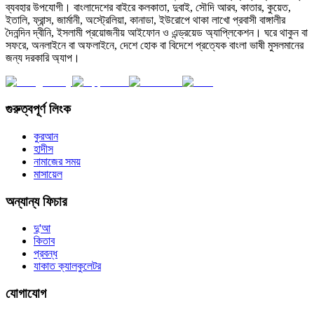
ব্যবহার উপযোগী। বাংলাদেশের বাইরে কলকাতা, দুবাই, সৌদি আরব, কাতার, কুয়েত,
ইতালি, ফ্রান্স, জার্মানী, অস্ট্রেলিয়া, কানাডা, ইউরোপে থাকা লাখো প্রবাসী বাঙ্গালীর
দৈনন্দিন দ্বীনি, ইসলামী প্রয়োজনীয় আইফোন ও এন্ড্রয়েড অ্যাপ্লিকেশন। ঘরে থাকুন বা
সফরে, অনলাইনে বা অফলাইনে, দেশে হোক বা বিদেশে প্রত্যেক বাংলা ভাষী মুসলমানের
জন্য দরকারি অ্যাপ।
গুরুত্বপূর্ণ লিংক
কুরআন
হাদীস
নামাজের সময়
মাসায়েল
অন্যান্য ফিচার
দু'আ
কিতাব
প্রবন্ধ
যাকাত ক্যালকুলেটর
যোগাযোগ