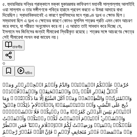
৫. হুদায়বিয়ার সন্ধির প্রাক্কালে মক্কা মুকাররমার কাফিরগণ মহানবী সাল্লাল্লাহু আলাইহি
ওয়া সাল্লাম ও তার সঙ্গীগণকে পবিত্র হারামে প্রবেশ করতে ও উমরা আদায়ে বাধা
দিয়েছিল। স্বাভাবিকভাবেই এ কারণে মুসলিমদের মনে প্রচণ্ড দুঃখ ও ক্ষোভ ছিল।
সম্ভাবনা ছিল এ দুঃখ ও ক্ষোভের কারণে কোনও মুসলিম শত্রুর প্রতি এমন কোন আচরণ
করে বসবে, যা শরীয়ত অনুমোদন করে না। এ আয়াত তাই সাবধান করে দিচ্ছে যে,
ইসলামে সব জিনিসের জন্যই সীমারেখা স্থিরীকৃত রয়েছে। শত্রুর সঙ্গে আচরণের ক্ষেত্রে
সেই সীমারেখা লংঘন করা জায়েয নয়।
তাফসীর
৩
অডিও
حُرِّمَتۡ عَلَیۡکُمُ الۡمَیۡتَۃُ وَالدَّمُ وَلَحۡمُ الۡخِنۡزِیۡرِ وَمَاۤ
اُہِلَّ لِغَیۡرِ اللّٰہِ بِہٖ وَالۡمُنۡخَنِقَۃُ وَالۡمَوۡقُوۡذَۃُ
وَالۡمُتَرَدِّیَۃُ وَالنَّطِیۡحَۃُ وَمَاۤ اَکَلَ السَّبُعُ اِلَّا مَا ذَکَّیۡتُمۡ ۟ وَمَا
ذُبِحَ عَلَی النُّصُبِ وَاَنۡ تَسۡتَقۡسِمُوۡا بِالۡاَزۡلَامِ ؕ ذٰلِکُمۡ فِسۡقٌ ؕ
اَلۡیَوۡمَ یَئِسَ الَّذِیۡنَ کَفَرُوۡا مِنۡ دِیۡنِکُمۡ فَلَا تَخۡشَوۡہُمۡ
وَاخۡشَوۡنِ ؕ اَلۡیَوۡمَ اَکۡمَلۡتُ لَکُمۡ دِیۡنَکُمۡ وَاَتۡمَمۡتُ
عَلَیۡکُمۡ نِعۡمَتِیۡ وَرَضِیۡتُ لَکُمُ الۡاِسۡلَامَ دِیۡنًا ؕ فَمَنِ اضۡطُرَّ
فِیۡ مَخۡمَصَۃٍ غَیۡرَ مُتَجَانِفٍ لِّاِثۡمٍ ۙ فَاِنَّ اللّٰہَ غَفُوۡرٌ رَّحِیۡمٌ