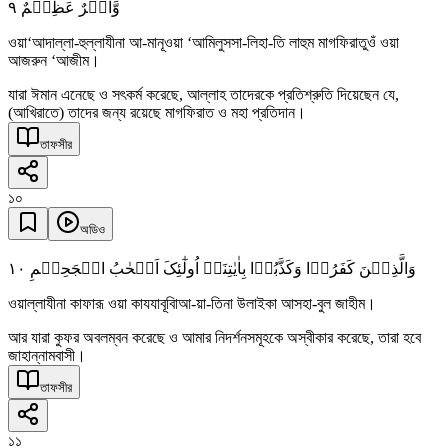
٩
وَّاَجۡرٌ عَظِیۡمٌ
ওয়া‘আদাল্লা-হুল্লাযীনা আ-মানূওয়া ‘আমিলুসসা-লিহা-তি লাহুম মাগফিরাতুওঁ ওয়া
আজরুন ‘আজীম।
যারা ঈমান এনেছে ও সৎকর্ম করেছে, আল্লাহ তাদেরকে প্রতিশ্রুতি দিয়েছেন যে,
(আখিরাতে) তাদের জন্য রয়েছে মাগফিরাত ও মহা প্রতিদান।
তাফসীর
১০
অডিও
١۰
وَالَّذِیۡنَ کَفَرُوۡا وَکَذَّبُوۡا بِاٰیٰتِنَاۤ اُولٰٓئِکَ اَصۡحٰبُ الۡجَحِیۡمِ
ওয়াল্লাযীনা কাফারূ ওয়া কাযযাবূবিাআ-য়া-তিনা উলাইকা আসহা-বুল জাহীম।
আর যারা কুফর অবলম্বন করেছে ও আমার নিদর্শনসমূহকে অস্বীকার করেছে, তারা হবে
জাহান্নামবাসী।
তাফসীর
১১