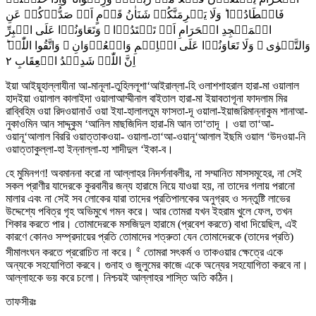
فَاصۡطَادُوۡا ؕ وَلَا یَجۡرِمَنَّکُمۡ شَنَاٰنُ قَوۡمٍ اَنۡ صَدُّوۡکُمۡ عَنِ
الۡمَسۡجِدِ الۡحَرَامِ اَنۡ تَعۡتَدُوۡا ۘ وَتَعَاوَنُوۡا عَلَی الۡبِرِّ
وَالتَّقۡوٰی ۪ وَلَا تَعَاوَنُوۡا عَلَی الۡاِثۡمِ وَالۡعُدۡوَانِ ۪ وَاتَّقُوا اللّٰہَ ؕ
٢
اِنَّ اللّٰہَ شَدِیۡدُ الۡعِقَابِ
ইয়া আইয়ূহাল্লাযীনা আ-মানূলা-তুহিললূশা‘আইরাল্লা-হি ওলাশশাহরাল হারা-মা ওয়ালাল
হাদইয়া ওয়ালাল কালাইদা ওয়ালাআম্মীনাল বাইতাল হারা-মা ইয়াবতাগূনা ফাদলাম মির
রাব্বিহিম ওয়া রিদওয়ানাওঁ ওয়া ইযা-হালালতুম ফাসতা-দূ ওয়ালা-ইয়াজরিমান্নাকুম শানাআ-
নুকাওমিন আন সাদ্দূকুম ‘আনিল মাছজিদিল হারা-মি আন তা‘তাদূ । ওয়া তা‘আ-
ওয়ানূ‘আলাল বিররি ওয়াত্তাকওয়া- ওয়ালা-তা‘আ-ওয়ানূ‘আলাল ইছমি ওয়াল ‘উদওয়া-নি
ওয়াত্তাকুল্লা-হা ইন্নাল্লা-হা শাদীদুল ‘ইকা-ব।
হে মুমিনগণ! অবমাননা করো না আল্লাহর নিদর্শনাবলীর, না সম্মানিত মাসসমূহের, না সেই
সকল প্রাণীর যাদেরকে কুরবানীর জন্য হারামে নিয়ে যাওয়া হয়, না তাদের গলায় পরানো
মালার এবং না সেই সব লোকের যারা তাদের প্রতিপালকের অনুগ্রহ ও সন্তুষ্টি লাভের
উদ্দেশ্যে পবিত্র গৃহ অভিমুখে গমন করে। আর তোমরা যখন ইহরাম খুলে ফেল, তখন
শিকার করতে পার। তোমাদেরকে মসজিদুল হারামে (প্রবেশ করতে) বাধা দিয়েছিল, এই
কারণে কোনও সম্প্রদায়ের প্রতি তোমাদের শত্রুতা যেন তোমাদেরকে (তাদের প্রতি)
৫
সীমালংঘন করতে প্ররোচিত না করে।
তোমরা সৎকর্ম ও তাকওয়ার ক্ষেত্রে একে
অন্যকে সহযোগিতা করবে। গুনাহ ও জুলুমের কাজে একে অন্যের সহযোগিতা করবে না।
আল্লাহকে ভয় করে চলো। নিশ্চয়ই আল্লাহর শাস্তি অতি কঠিন।
তাফসীরঃ