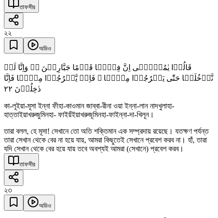
তাফসীর
২২
অডিও
قَالُوۡا یٰمُوۡسٰۤی اِنَّ فِیۡہَا قَوۡمًا جَبَّارِیۡنَ ٭ۖ وَاِنَّا لَنۡ
نَّدۡخُلَہَا حَتّٰی یَخۡرُجُوۡا مِنۡہَا ۚ فَاِنۡ یَّخۡرُجُوۡا مِنۡہَا فَاِنَّا
٢٢
دٰخِلُوۡنَ
কা-লূইয়া-মূসা ইন্না ফীহা-কাওমান জাব্বা-রীনা ওয়া ইন্না-লান নাদখুলাহা-
হাত্তাইয়াখরুজুমিনহা- ফাইয়ঁইয়াখরুজূমিনহা-ফাইন্না-দা-খিলূন।
তারা বলল, হে মূসা! সেখানে তো অতি শক্তিমান এক সম্প্রদায় রয়েছে। যতক্ষণ পর্যন্ত
তারা সেখান থেকে বের না হয়ে যায়, আমরা কিছুতেই সেখানে প্রবেশ করব না। হাঁ, তারা
যদি সেখান থেকে বের হয়ে যায় তবে অবশ্যই আমরা (সেখানে) প্রবেশ করব।
তাফসীর
২৩
অডিও