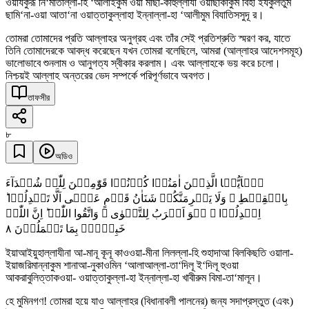
ওয়াযকুরূ নি‘মাতাল্লা-হি ‘আলাইকুম ওয়া মীছা-কাহুল্লাযী ওয়াছাকাকুম বিহী ইযকুলতুম
ছামি‘না-ওয়া আতা‘না ওয়াত্তাকুল্লাহা ইন্নাল্লা-হা ‘আলীমুম বিযাতিসসুদূ র।
তোমরা তোমাদের প্রতি আল্লাহর অনুগ্রহ এবং তাঁর সেই প্রতিশ্রুতি স্মরণ কর, যাতে
তিনি তোমাদেরকে আবদ্ধ করেছেন যখন তোমরা বলেছিলে, আমরা (আল্লাহর আদেশসমূহ)
ভালোভাবে শুনলাম ও আনুগত্য স্বীকার করলাম। এবং আল্লাহকে ভয় করে চলো।
নিশ্চয়ই আল্লাহ অন্তরের ভেদ সম্পর্কে পরিপূর্ণভাবে অবগত।
তাফসীর
৮
অডিও
یٰۤاَیُّہَا الَّذِیۡنَ اٰمَنُوۡا کُوۡنُوۡا قَوّٰمِیۡنَ لِلّٰہِ شُہَدَآءَ
بِالۡقِسۡطِ ۫ وَلَا یَجۡرِمَنَّکُمۡ شَنَاٰنُ قَوۡمٍ عَلٰۤی اَلَّا تَعۡدِلُوۡا ؕ
اِعۡدِلُوۡا ۟ ہُوَ اَقۡرَبُ لِلتَّقۡوٰی ۫ وَاتَّقُوا اللّٰہَ ؕ اِنَّ اللّٰہَ
٨
خَبِیۡرٌۢ بِمَا تَعۡمَلُوۡنَ
ইয়াআইয়ুহাল্লাযীনা আ-মানূ কূনূ কাওওয়া-মীনা লিলল্লা-হি শুহাদাআ বিলকিছতি ওয়ালা-
ইয়াজরিমান্নাকুম শানাআ-নুকাওমিন ‘আলাআল্লা-তা‘দিলূ ই‘দিলূ হুওয়া
আকরাবুলিত্তাকওয়া- ওয়াত্তাকুল্লা-হা ইন্নাল্লা-হা খাবীরুম বিমা-তা‘মালূন।
হে মুমিনগণ! তোমরা হয়ে যাও আল্লাহর (বিধানাবলী পালনের) জন্য সদাপ্রস্তুত (এবং)