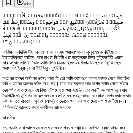
অডিও
فَبِمَا نَقۡضِہِمۡ مِّیۡثَاقَہُمۡ لَعَنّٰہُمۡ وَجَعَلۡنَا قُلُوۡبَہُمۡ
قٰسِیَۃً ۚ یُحَرِّفُوۡنَ الۡکَلِمَ عَنۡ مَّوَاضِعِہٖ ۙ وَنَسُوۡا حَظًّا مِّمَّا
ذُکِّرُوۡا بِہٖ ۚ وَلَا تَزَالُ تَطَّلِعُ عَلٰی خَآئِنَۃٍ مِّنۡہُمۡ اِلَّا قَلِیۡلًا
مِّنۡہُمۡ فَاعۡفُ عَنۡہُمۡ وَاصۡفَحۡ ؕ اِنَّ اللّٰہَ یُحِبُّ
١٣
الۡمُحۡسِنِیۡنَ
ফাবিমা-নাকদিহিম মীছা-কাহুম লা‘আন্না-হুম ওয়াজা‘আলনা-কুলূবাহুম কা-ছিইয়াতান
ইউহাররিফূনাল কালিমা ‘আম মাওয়া-দি‘ইহী ওয়া নাছূহাজ্জাম মিম্মা-যুক্কিরূবিহী ওয়ালা-
তাঝা-লুতাত্তালি‘উ ‘আলা-খাইনাতিম মিনহুম ইল্লা-কালীলাম মিনহুম ফা‘ফু‘আনহুম
ওয়াসফাহ ইন্নাল্লা-হা ইউহিব্বুল মুহছিনীন।
অতঃপর তাদের অঙ্গীকার ভঙ্গের কারণেই তো আমি তাদেরকে আমার রহমত থেকে বিতাড়িত
করি ও তাদের অন্তর কঠিন করে দেই। তারা কথাসমূহকে তার আপন স্থান থেকে সরিয়ে
১৬
দেয়
এবং তাদেরকে যে বিষয়ে উপদেশ দেওয়া হয়েছিল তার একটি বড় অংশ ভুলে যায়।
(আগামীতে) তুমি তাদের অল্পসংখ্যক ব্যতীত সকলেরই কোনও না কোনও বিশ্বাসঘাতকতার
কথা জানতে থাকবে। সুতরাং (এখন) তাদেরকে ক্ষমা কর ও তাদেরকে পাশ কাটিয়ে চল।
১৭
নিশ্চয়ই আল্লাহ ইহসানকারীদের ভালোবাসেন।
তাফসীরঃ
১৬. অর্থাৎ তারা আল্লাহর কালাম তাওরাত গ্রন্থে শাব্দিক ও অর্থগত বিকৃতি সাধন করে।