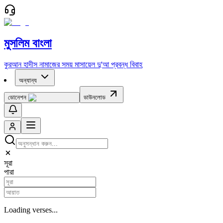
মুসলিম বাংলা
কুরআন
হাদীস
নামাজের সময়
মাসায়েল
দু'আ
প্রবন্ধ
বিবাহ
অন্যান্য
ডোনেশন
ডাউনলোড
সূরা
পারা
Loading verses...