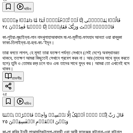
অডিও
قَالُوۡا یٰمُوۡسٰۤی اِنَّا لَنۡ نَّدۡخُلَہَاۤ اَبَدًا مَّا دَامُوۡا فِیۡہَا
٢٤
فَاذۡہَبۡ اَنۡتَ وَرَبُّکَ فَقَاتِلَاۤ اِنَّا ہٰہُنَا قٰعِدُوۡنَ
কা-লুইয়া-মূছাইন্না-লান নাদখুলাহাআবাদাম মা-দা-মূফীহা-ফাযহাব আনতা ওয়া রাব্বুকা
ফাকা-তিলাইন্না-হা-হুনা-কা-‘ইদূন।
তারা বলতে লাগল, হে মূসা! তারা যতক্ষণ পর্যন্ত সেখানে (সেই দেশে) অবস্থানরত
থাকবে, ততক্ষণ আমরা কিছুতেই সেখানে প্রবেশ করব না। আর (তাদের সাথে যুদ্ধ করতে
হলে) তুমি ও তোমার রব্ব চলে যাও এবং তাদের সাথে যুদ্ধ কর। আমরা তো এখানেই বসে
থাকব।
তাফসীর
২৫
অডিও
قَالَ رَبِّ اِنِّیۡ لَاۤ اَمۡلِکُ اِلَّا نَفۡسِیۡ وَاَخِیۡ فَافۡرُقۡ بَیۡنَنَا
٢٥
وَبَیۡنَ الۡقَوۡمِ الۡفٰسِقِیۡنَ
কা-লা রাব্বি ইন্নী লাআমলিকুইল্লা-নাফছী ওয়া আখী ফাফরুক বাইনানা-ওয়া বাইনাল