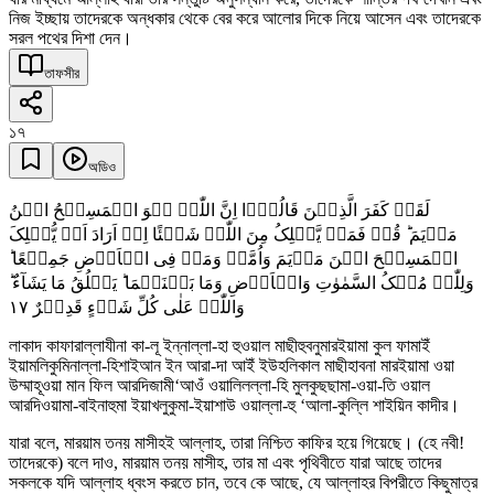
নিজ ইচ্ছায় তাদেরকে অন্ধকার থেকে বের করে আলোর দিকে নিয়ে আসেন এবং তাদেরকে
সরল পথের দিশা দেন।
তাফসীর
১৭
অডিও
لَقَدۡ کَفَرَ الَّذِیۡنَ قَالُوۡۤا اِنَّ اللّٰہَ ہُوَ الۡمَسِیۡحُ ابۡنُ
مَرۡیَمَ ؕ قُلۡ فَمَنۡ یَّمۡلِکُ مِنَ اللّٰہِ شَیۡئًا اِنۡ اَرَادَ اَنۡ یُّہۡلِکَ
الۡمَسِیۡحَ ابۡنَ مَرۡیَمَ وَاُمَّہٗ وَمَنۡ فِی الۡاَرۡضِ جَمِیۡعًا ؕ
وَلِلّٰہِ مُلۡکُ السَّمٰوٰتِ وَالۡاَرۡضِ وَمَا بَیۡنَہُمَا ؕ یَخۡلُقُ مَا یَشَآءُ ؕ
١٧
وَاللّٰہُ عَلٰی کُلِّ شَیۡءٍ قَدِیۡرٌ
লাকাদ কাফারাল্লাযীনা কা-লূ ইন্নাল্লা-হা হুওয়াল মাছীহুবনুমারইয়ামা কুল ফামাইঁ
ইয়ামলিকুমিনাল্লা-হিশাইআন ইন আরা-দা আইঁ ইউহলিকাল মাছীহাবনা মারইয়ামা ওয়া
উম্মাহূওয়া মান ফিল আরদিজামী‘আওঁ ওয়ালিলল্লা-হি মুলকুছছামা-ওয়া-তি ওয়াল
আরদিওয়ামা-বাইনাহুমা ইয়াখলুকুমা-ইয়াশাউ ওয়াল্লা-হু ‘আলা-কুল্লি শাইয়িন কাদীর।
যারা বলে, মারয়াম তনয় মাসীহই আল্লাহ, তারা নিশ্চিত কাফির হয়ে গিয়েছে। (হে নবী!
তাদেরকে) বলে দাও, মারয়াম তনয় মাসীহ, তার মা এবং পৃথিবীতে যারা আছে তাদের
সকলকে যদি আল্লাহ ধ্বংস করতে চান, তবে কে আছে, যে আল্লাহর বিপরীতে কিছুমাত্র