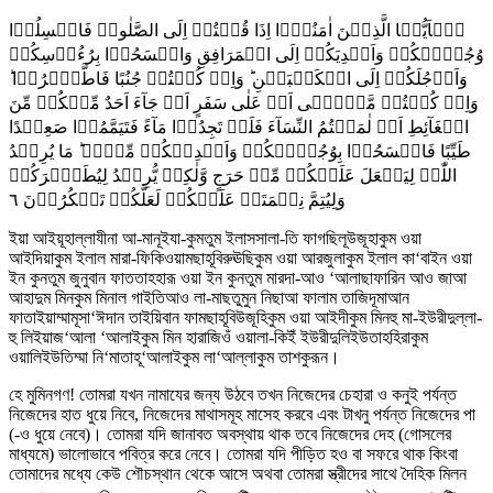
یٰۤاَیُّہَا الَّذِیۡنَ اٰمَنُوۡۤا اِذَا قُمۡتُمۡ اِلَی الصَّلٰوۃِ فَاغۡسِلُوۡا
وُجُوۡہَکُمۡ وَاَیۡدِیَکُمۡ اِلَی الۡمَرَافِقِ وَامۡسَحُوۡا بِرُءُوۡسِکُمۡ
وَاَرۡجُلَکُمۡ اِلَی الۡکَعۡبَیۡنِ ؕ وَاِنۡ کُنۡتُمۡ جُنُبًا فَاطَّہَّرُوۡا ؕ
وَاِنۡ کُنۡتُمۡ مَّرۡضٰۤی اَوۡ عَلٰی سَفَرٍ اَوۡ جَآءَ اَحَدٌ مِّنۡکُمۡ مِّنَ
الۡغَآئِطِ اَوۡ لٰمَسۡتُمُ النِّسَآءَ فَلَمۡ تَجِدُوۡا مَآءً فَتَیَمَّمُوۡا صَعِیۡدًا
طَیِّبًا فَامۡسَحُوۡا بِوُجُوۡہِکُمۡ وَاَیۡدِیۡکُمۡ مِّنۡہُ ؕ مَا یُرِیۡدُ
اللّٰہُ لِیَجۡعَلَ عَلَیۡکُمۡ مِّنۡ حَرَجٍ وَّلٰکِنۡ یُّرِیۡدُ لِیُطَہِّرَکُمۡ
٦
وَلِیُتِمَّ نِعۡمَتَہٗ عَلَیۡکُمۡ لَعَلَّکُمۡ تَشۡکُرُوۡنَ
ইয়া আইয়ূহাল্লাযীনা আ-মানূইযা-কুমতুম ইলাসসালা-তি ফাগছিলূউজূহাকুম ওয়া
আইদিয়াকুম ইলাল মারা-ফিকিওয়ামছাহূবিরুঊছিকুম ওয়া আরজুলাকুম ইলাল কা‘বাইন ওয়া
ইন কুনতুম জুনুবান ফাততাহহারূ ওয়া ইন কুনতুম মারদা-আও ‘আলাছাফারিন আও জাআ
আহাদুম মিনকুম মিনাল গাইতিআও লা-মাছতুমুন নিছাআ ফালাম তাজিদূমাআন
ফাতাইয়াম্মামূসা‘ঈদান তাইয়িবান ফামছাহূবিউজূহিকুম ওয়া আইদীকুম মিনহু মা-ইউরীদুল্লা-
হু লিইয়াজ‘আলা ‘আলাইকুম মিন হারাজিওঁ ওয়ালা-কিইঁ ইউরীদুলিইউতাহহিরাকুম
ওয়ালিইউতিম্মা নি‘মাতাহূ‘আলাইকুম লা‘আল্লাকুম তাশকুরূন।
হে মুমিনগণ! তোমরা যখন নামাযের জন্য উঠবে তখন নিজেদের চেহারা ও কনুই পর্যন্ত
নিজেদের হাত ধুয়ে নিবে, নিজেদের মাথাসমূহ মাসেহ করবে এবং টাখনু পর্যন্ত নিজেদের পা
(-ও ধুয়ে নেবে)। তোমরা যদি জানাবত অবস্থায় থাক তবে নিজেদের দেহ (গোসলের
মাধ্যমে) ভালোভাবে পবিত্র করে নেবে। তোমরা যদি পীড়িত হও বা সফরে থাক কিংবা
তোমাদের মধ্যে কেউ শৌচস্থান থেকে আসে অথবা তোমরা স্ত্রীদের সাথে দৈহিক মিলন
১১