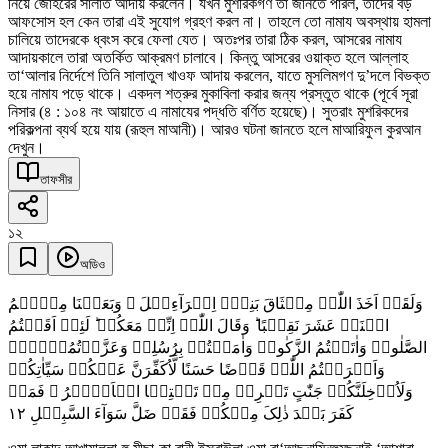
নিয়ে জোহরের সালাত আদায় করলেন। যখন মুশরিকগণ তা জানতে পারল, তাদের বড়
আফসোস হল কেন তারা এই সুযোগ গ্রহণ করল না। তাহলে তো নামায অবস্থায় হামলা
চালিয়ে তাদেরকে ধ্বংস করে ফেলা যেত। অতঃপর তারা ঠিক করল, আসরের নামায
আদায়কালে তারা অতর্কিত আক্রমণ চালাবে। কিন্তু আসরের ওয়াক্ত হলে আল্লাহ
তা‘আলার নির্দেশে তিনি সালাতুল খাওফ আদায় করলেন, যাতে মুসলিমগণ দু’দলে বিভক্ত
হয়ে নামায পড়ে থাকে। একদল শত্রুর মুকাবিলা করার জন্য প্রস্তুত থাকে (পূর্বে সূরা
নিসার (৪ : ১০৪ নং আয়াতে এ নামাযের পদ্ধতি বর্ণিত হয়েছে)। সুতরাং মুশরিকদের
পরিকল্পনা ব্যর্থ হয়ে যায় (রূহুল মাআনী)। আরও ঘটনা জানতে হলে মাআরিফুল কুরআন
দেখুন।
তাফসীর
১২
অডিও
وَلَقَدۡ اَخَذَ اللّٰہُ مِیۡثَاقَ بَنِیۡۤ اِسۡرَآءِیۡلَ ۚ وَبَعَثۡنَا مِنۡہُمُ
اثۡنَیۡ عَشَرَ نَقِیۡبًا ؕ وَقَالَ اللّٰہُ اِنِّیۡ مَعَکُمۡ ؕ لَئِنۡ اَقَمۡتُمُ
الصَّلٰوۃَ وَاٰتَیۡتُمُ الزَّکٰوۃَ وَاٰمَنۡتُمۡ بِرُسُلِیۡ وَعَزَّرۡتُمُوۡہُمۡ
وَاَقۡرَضۡتُمُ اللّٰہَ قَرۡضًا حَسَنًا لَّاُکَفِّرَنَّ عَنۡکُمۡ سَیِّاٰتِکُمۡ
وَلَاُدۡخِلَنَّکُمۡ جَنّٰتٍ تَجۡرِیۡ مِنۡ تَحۡتِہَا الۡاَنۡہٰرُ ۚ فَمَنۡ
١٢
کَفَرَ بَعۡدَ ذٰلِکَ مِنۡکُمۡ فَقَدۡ ضَلَّ سَوَآءَ السَّبِیۡلِ