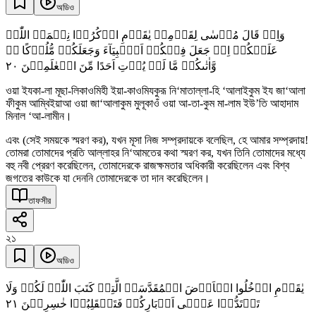
অডিও
وَاِذۡ قَالَ مُوۡسٰی لِقَوۡمِہٖ یٰقَوۡمِ اذۡکُرُوۡا نِعۡمَۃَ اللّٰہِ
عَلَیۡکُمۡ اِذۡ جَعَلَ فِیۡکُمۡ اَنۡۢبِیَآءَ وَجَعَلَکُمۡ مُّلُوۡکًا ٭ۖ
٢۰
وَّاٰتٰىکُمۡ مَّا لَمۡ یُؤۡتِ اَحَدًا مِّنَ الۡعٰلَمِیۡنَ
ওয়া ইযকা-লা মূছা-লিকাওমিহী ইয়া-কাওমিযকুরূ নি‘মাতাল্লা-হি ‘আলাইকুম ইয জা‘আলা
ফীকুম আম্বিইয়াআ ওয়া জা‘আলাকুম মুলূকাওঁ ওয়া আ-তা-কুম মা-লাম ইউ’তি আহাদাম
মিনাল ‘আ-লামীন।
এবং (সেই সময়কে স্মরণ কর), যখন মূসা নিজ সম্প্রদায়কে বলেছিল, হে আমার সম্প্রদায়!
তোমরা তোমাদের প্রতি আল্লাহর নি‘আমতের কথা স্মরণ কর, যখন তিনি তোমাদের মধ্যে
বহু নবী প্রেরণ করেছিলেন, তোমাদেরকে রাজক্ষমতার অধিকারী করেছিলেন এবং বিশ্ব
জগতের কাউকে যা দেননি তোমাদেরকে তা দান করেছিলেন।
তাফসীর
২১
অডিও
یٰقَوۡمِ ادۡخُلُوا الۡاَرۡضَ الۡمُقَدَّسَۃَ الَّتِیۡ کَتَبَ اللّٰہُ لَکُمۡ وَلَا
٢١
تَرۡتَدُّوۡا عَلٰۤی اَدۡبَارِکُمۡ فَتَنۡقَلِبُوۡا خٰسِرِیۡنَ