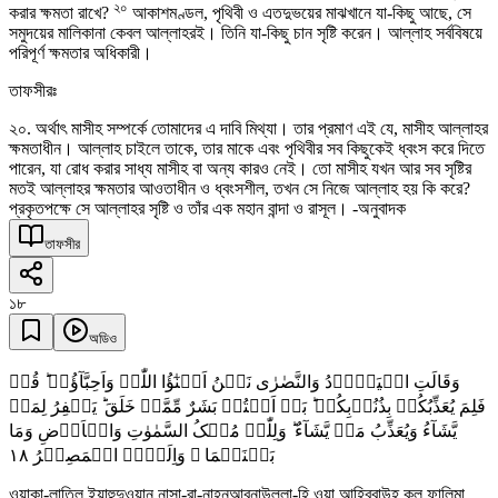
২০
করার ক্ষমতা রাখে?
আকাশমণ্ডল, পৃথিবী ও এতদুভয়ের মাঝখানে যা-কিছু আছে, সে
সমুদয়ের মালিকানা কেবল আল্লাহরই। তিনি যা-কিছু চান সৃষ্টি করেন। আল্লাহ সর্ববিষয়ে
পরিপূর্ণ ক্ষমতার অধিকারী।
তাফসীরঃ
২০. অর্থাৎ মাসীহ সম্পর্কে তোমাদের এ দাবি মিথ্যা। তার প্রমাণ এই যে, মাসীহ আল্লাহর
ক্ষমতাধীন। আল্লাহ চাইলে তাকে, তার মাকে এবং পৃথিবীর সব কিছুকেই ধ্বংস করে দিতে
পারেন, যা রোধ করার সাধ্য মাসীহ বা অন্য কারও নেই। তো মাসীহ যখন আর সব সৃষ্টির
মতই আল্লাহর ক্ষমতার আওতাধীন ও ধ্বংসশীল, তখন সে নিজে আল্লাহ হয় কি করে?
প্রকৃতপক্ষে সে আল্লাহর সৃষ্টি ও তাঁর এক মহান বান্দা ও রাসূল। -অনুবাদক
তাফসীর
১৮
অডিও
وَقَالَتِ الۡیَہُوۡدُ وَالنَّصٰرٰی نَحۡنُ اَبۡنٰٓؤُا اللّٰہِ وَاَحِبَّآؤُہٗ ؕ قُلۡ
فَلِمَ یُعَذِّبُکُمۡ بِذُنُوۡبِکُمۡ ؕ بَلۡ اَنۡتُمۡ بَشَرٌ مِّمَّنۡ خَلَقَ ؕ یَغۡفِرُ لِمَنۡ
یَّشَآءُ وَیُعَذِّبُ مَنۡ یَّشَآءُ ؕ وَلِلّٰہِ مُلۡکُ السَّمٰوٰتِ وَالۡاَرۡضِ وَمَا
١٨
بَیۡنَہُمَا ۫ وَاِلَیۡہِ الۡمَصِیۡرُ
ওয়াকা-লাতিল ইয়াহুদুওয়ান নাসা-রা-নাহনুআবনাউল্লা-হি ওয়া আহিব্বাউহূ কুল ফালিমা