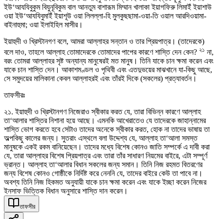
ইউ‘আযযিবুকুম বিযুনূবিকুম বাল আনতুম বাশারূম মিম্মান খালাকা ইয়াগফিরু লিমাইঁ ইয়াশাউ
ওয়া ইউ‘আযযিবুমাইঁ ইয়াশূউ ওয়া লিলল্লা-হি মুলকুছছামা-ওয়া-তি ওয়াল আরদিওয়ামা-
বাইনাহুমা; ওয়া ইলাইহিল মাসীর।
ইয়াহুদী ও খ্রিস্টানগণ বলে, আমরা আল্লাহর সন্তান ও তার প্রিয়পাত্র। (তাদেরকে)
২১
বলে দাও, তাহলে আল্লাহ তোমাদেরকে তোমাদের পাপের কারণে শাস্তি দেন কেন?
না,
বরং তোমরা আল্লাহর সৃষ্ট অন্যান্য মানুষেরই মত মানুষ। তিনি যাকে চান ক্ষমা করেন এবং
যাকে চান শাস্তি দেন। আকাশমণ্ডল ও পৃথিবী এবং এতদুভয়ের মাঝখানে যা-কিছু আছে,
সে সমুদয়ের মালিকানা কেবল আল্লাহরই এবং তাঁরই দিকে (সকলের) প্রত্যাবর্তন।
তাফসীরঃ
২১. ইয়াহুদী ও খ্রিস্টানগণ নিজেরাও স্বীকার করত যে, তারা বিভিন্ন কারণে আল্লাহ
তা‘আলার শাস্তির নিশানা হয়ে আছে। এমনকি আখেরাতেও যে তাদেরকে জাহান্নামের
শাস্তি ভোগ করতে হবে সেটাও তাদের অনেকে স্বীকার করত, হোক না তাদের ভাষায় তা
অল্পকিছু কালের জন্য। সুতরাং এস্থলে বলা উদ্দেশ্য যে, আল্লাহ তা‘আলা সমস্ত
মানুষকে একই রকম বানিয়েছেন। তাদের মধ্যে বিশেষ কোনও জাতি সম্পর্কে এ দাবী করা
যে, তারা আল্লাহর বিশেষ প্রিয়পাত্র এবং তারা তাঁর সাধারণ নিয়মের বাইরে, এটা সম্পূর্ণ
ভ্রান্ত। আল্লাহ তা‘আলার বিধান সকলের জন্য সমান। তিনি নিজ রহমত বিতরণের
জন্য বিশেষ কোনও গোষ্ঠীকে নির্দিষ্ট করে নেননি যে, তাদের বাইরে কেউ তা পাবে না।
অবশ্য তিনি নিজ হিকমত অনুযায়ী যাকে চান ক্ষমা করেন এবং যাকে ইচ্ছা করেন নিজের
ইনসাফ ভিত্তিক বিধান অনুসারে শাস্তি দান করেন।
তাফসীর