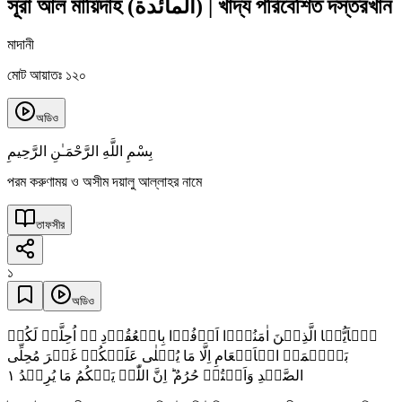
সূরা আল মায়িদাহ
(
المائدة
)
|
খাদ্য পরিবেশিত দস্তরখান
মাদানী
মোট আয়াতঃ ১২০
অডিও
بِسْمِ اللَّهِ الرَّحْمَـٰنِ الرَّحِيمِ
পরম করুণাময় ও অসীম দয়ালু আল্লাহর নামে
তাফসীর
১
অডিও
یٰۤاَیُّہَا الَّذِیۡنَ اٰمَنُوۡۤا اَوۡفُوۡا بِالۡعُقُوۡدِ ۬ؕ اُحِلَّتۡ لَکُمۡ
بَہِیۡمَۃُ الۡاَنۡعَامِ اِلَّا مَا یُتۡلٰی عَلَیۡکُمۡ غَیۡرَ مُحِلِّی
١
الصَّیۡدِ وَاَنۡتُمۡ حُرُمٌ ؕ اِنَّ اللّٰہَ یَحۡکُمُ مَا یُرِیۡدُ