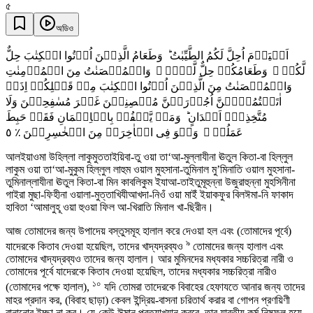
৫
অডিও
اَلۡیَوۡمَ اُحِلَّ لَکُمُ الطَّیِّبٰتُ ؕ وَطَعَامُ الَّذِیۡنَ اُوۡتُوا الۡکِتٰبَ حِلٌّ
لَّکُمۡ ۪ وَطَعَامُکُمۡ حِلٌّ لَّہُمۡ ۫ وَالۡمُحۡصَنٰتُ مِنَ الۡمُؤۡمِنٰتِ
وَالۡمُحۡصَنٰتُ مِنَ الَّذِیۡنَ اُوۡتُوا الۡکِتٰبَ مِنۡ قَبۡلِکُمۡ اِذَاۤ
اٰتَیۡتُمُوۡہُنَّ اُجُوۡرَہُنَّ مُحۡصِنِیۡنَ غَیۡرَ مُسٰفِحِیۡنَ وَلَا
مُتَّخِذِیۡۤ اَخۡدَانٍ ؕ وَمَنۡ یَّکۡفُرۡ بِالۡاِیۡمَانِ فَقَدۡ حَبِطَ
٥
عَمَلُہٗ ۫ وَہُوَ فِی الۡاٰخِرَۃِ مِنَ الۡخٰسِرِیۡنَ ٪
আলইয়াওমা উহিল্লা লাকুমুততাইয়িবা-তু ওয়া তা‘আ-মুল্লাযীনা ঊতুল কিতা-বা হিল্লুল
লাকুম ওয়া তা‘আ-মুকুম হিল্লুল লাহুম ওয়াল মুহসানা-তুমিনাল মু’মিনাতি ওয়াল মুহসানা-
তুমিনাল্লাযীনা ঊতুল কিতা-বা মিন কাবলিকুম ইযাআ-তাইতুমূহুন্না উজুরাহুন্না মুহসিনীনা
গাইরা মুছা-ফিহীনা ওয়ালা-মুত্তাখিযীআখদা-নিওঁ ওয়া মাইঁ ইয়াকফুর বিলঈমা-নি ফাকাদ
হাবিতা ‘আমালুহূ ওয়া হুওয়া ফিল আ-খিরাতি মিনাল খা-ছিরীন।
আজ তোমাদের জন্য উপাদেয় বস্তুসমূহ হালাল করে দেওয়া হল এবং (তোমাদের পূর্বে)
৯
যাদেরকে কিতাব দেওয়া হয়েছিল, তাদের খাদ্যদ্রব্যও
তোমাদের জন্য হালাল এবং
তোমাদের খাদ্যদ্রব্যও তাদের জন্য হালাল। আর মুমিনদের মধ্যকার সচ্চরিত্রা নারী ও
তোমাদের পূর্বে যাদেরকে কিতাব দেওয়া হয়েছিল, তাদের মধ্যকার সচ্চরিত্রা নারীও
১০
(তোমাদের পক্ষে হালাল),
যদি তোমরা তাদেরকে বিবাহের হেফাযতে আনার জন্য তাদের
মাহর প্রদান কর, (বিবাহ ছাড়া) কেবল ইন্দ্রিয়-বাসনা চরিতার্থ করার বা গোপন প্রণয়িণী
বানানোর ইচ্ছা না কর। যে-কেউ ঈমান প্রত্যাখ্যান করবে, তার যাবতীয় কর্ম নিষ্ফল হয়ে