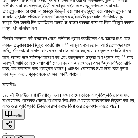
ওয়া লাকাদ আখাযাল্লা-হু মীছা-কা বানী ইসরাঈলা ওয়া বা‘আছনামিনহুমুছনাই ‘আশারা
নাকীবাওঁ ওয়া কা-লাল্লা-হু ইন্নী মা‘আকুম লাইন আকামতুমুসসালা-তা ওয়া আ-
তাইতুমুঝঝাকা-তা ওয়া আ-মানতুম বিরুছুলী ওয়া আঝঝারতুমূহুম ওয়া আকরাদতুমুল্লা-হা
কারদান হাছানাল লাউকাফফিরান্না ‘আনকুম ছাইয়িআ-তিকুম ওয়ালা উদখিলান্নাকুম
জান্না-তিন তাজরী মিন তাহতিহাল আনহা-রু ফামান কাফারা বা‘দা যা-লিকা মিনকুম ফাকাদ
দাল্লা ছাওয়াআছছাবীল।
নিশ্চয়ই আল্লাহ বনী ইসরাঈল থেকে অঙ্গীকার গ্রহণ করেছিলেন এবং তাদের মধ্য হতে
১৪
বারজন তত্ত্বাবধায়ক নিযুক্ত করেছিলাম।
আল্লাহ বলেছিলেন, আমি তোমাদের সঙ্গে
আছি, যদি তোমরা সালাত কায়েম কর, যাকাত আদায় কর, আমার রসূলগণের প্রতি ঈমান
১৫
আন, তাদের সঙ্গে মর্যাদাপূর্ণ আচরণ কর এবং আল্লাহকে উত্তম ঋণ প্রদান কর,
তবে
অবশ্যই আমি তোমাদের পাপরাশি মোচন করব এবং তোমাদের এমন উদ্যানরাজিতে দাখিল
করব, যার তলদেশে নহর প্রবহমান থাকবে। এরপরও তোমাদের মধ্য হতে কেউ কুফর
অবলম্বন করলে, প্রকৃতপক্ষে সে সরল পথই হারাবে।
তাফসীরঃ
১৪. বনী ইসরাঈলের বারটি গোত্র ছিল। যখন তাদের থেকে এ প্রতিশ্রুতি নেওয়া হয়,
তখন তাদের প্রত্যেক গোত্র-প্রধানকে নিজ-নিজ গোত্রের তত্ত্বাবধায়ক নিযুক্ত করা হয়,
যাতে তারা প্রতিশ্রুতি ঠিকভাবে রক্ষা করছে কিনা তার তত্ত্বাবধান করতে পারে।
তাফসীর
১৩