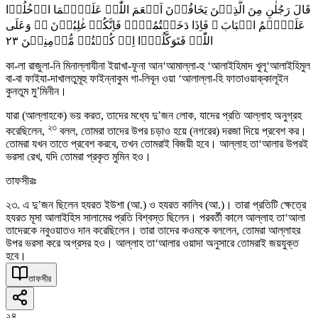
قَالَ رَجُلٰنِ مِنَ الَّذِیۡنَ یَخَافُوۡنَ اَنۡعَمَ اللّٰہُ عَلَیۡہِمَا ادۡخُلُوۡا
عَلَیۡہِمُ الۡبَابَ ۚ فَاِذَا دَخَلۡتُمُوۡہُ فَاِنَّکُمۡ غٰلِبُوۡنَ ۬ۚ وَعَلَی
٢٣
اللّٰہِ فَتَوَکَّلُوۡۤا اِنۡ کُنۡتُمۡ مُّؤۡمِنِیۡنَ
কা-লা রাজুলা-নি মিনাল্লাযীনা ইয়াখা-ফূনা আন‘আমাল্লা-হু ‘আলাইহিমাদ খুলূ‘আলাইহিমুল
বা-বা ফাইযা-দাখালতুমূহু ফাইন্নাকুম গা-লিবূন ওয়া ‘আলাল্লা-হি ফাতাওয়াক্কালূইন
কুনতুম মু’মিনীন।
যারা (আল্লাহকে) ভয় করত, তাদের মধ্যে দু’জন লোক, যাদের প্রতি আল্লাহ অনুগ্রহ
২৩
করেছিলেন,
বলল, তোমরা তাদের উপর চড়াও হয়ে (নগরের) দরজা দিয়ে প্রবেশ কর।
তোমরা যখন তাতে প্রবেশ করবে, তখন তোমরাই বিজয়ী হবে। আল্লাহ তা‘আলার উপরই
ভরসা রেখ, যদি তোমরা প্রকৃত মুমিন হও।
তাফসীরঃ
২৩. এ দু’জন ছিলেন হযরত ইউশা (আ.) ও হযরত কালিব (আ.)। তারা প্রতিটি ক্ষেত্রে
হযরত মূসা আলাইহিস সালামের প্রতি বিশ্বস্ত ছিলেন। পরবর্তী কালে আল্লাহ তা‘আলা
তাদেরকে নবুওয়াতও দান করেছিলেন। তারা তাদের কওমকে বললেন, তোমরা আল্লাহর
উপর ভরসা করে অগ্রসর হও। আল্লাহ তা‘আলার ওয়াদা অনুসারে তোমরাই জয়যুক্ত
হবে।
তাফসীর
২৪