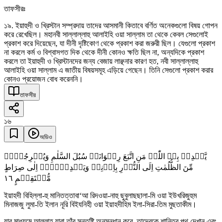
তাফসীরঃ
১৯. ইয়াহুদী ও খ্রিস্টান সম্প্রদায় তাদের আসমানী কিতাবে বর্ণিত অনেকগুলো বিষয় গোপন
করে রেখেছিল। মহানবী সাল্লাল্লাহু আলাইহি ওয়া সাল্লাম তা থেকে কেবল সেগুলোই
প্রকাশ করে দিয়েছেন, যা দীনী দৃষ্টিকোণ থেকে প্রকাশ করা জরুরী ছিল। যেগুলো প্রকাশ
না করলে কর্ম ও বিশ্বাসগত দিক থেকে দীনী কোনও ক্ষতি ছিল না, অন্যদিকে প্রকাশ
করলে তা ইয়াহুদী ও খ্রিস্টানদের জন্য বেজায় লাঞ্ছনার কারণ হত, নবী সাল্লাল্লাহু
আলাইহি ওয়া সাল্লাম এ জাতীয় বিষয়সমূহ এড়িয়ে গেছেন। তিনি সেগুলো প্রকাশ করার
কোনও প্রয়োজন বোধ করেননি।
তাফসীর
১৬
অডিও
یَّہۡدِیۡ بِہِ اللّٰہُ مَنِ اتَّبَعَ رِضۡوَانَہٗ سُبُلَ السَّلٰمِ وَیُخۡرِجُہُمۡ
مِّنَ الظُّلُمٰتِ اِلَی النُّوۡرِ بِاِذۡنِہٖ وَیَہۡدِیۡہِمۡ اِلٰی صِرَاطٍ
١٦
مُّسۡتَقِیۡمٍ
ইয়াহদী বিহিল্লা-হু মানিতত্তাবা‘আ রিদওয়া-নাহু ছুবুলাছছালা-মি ওয়া ইউখরিজুহুম
মিনাজজু লুমা-তি ইলান নূরি বিইযনিহী ওয়া ইয়াহদীহিম ইলা-সিরা-তিম মুছতাকীম।
যার মাধ্যমে আল্লাহ যারা তাঁর সন্তুষ্টি অনুসন্ধান করে, তাদেরকে শান্তির পথ দেখান এবং