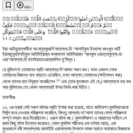
অডিও
یٰۤاَیُّہَا الَّذِیۡنَ اٰمَنُوا اذۡکُرُوۡا نِعۡمَتَ اللّٰہِ عَلَیۡکُمۡ اِذۡ
ہَمَّ قَوۡمٌ اَنۡ یَّبۡسُطُوۡۤا اِلَیۡکُمۡ اَیۡدِیَہُمۡ فَکَفَّ
اَیۡدِیَہُمۡ عَنۡکُمۡ ۚ وَاتَّقُوا اللّٰہَ ؕ وَعَلَی اللّٰہِ فَلۡیَتَوَکَّلِ
١١
الۡمُؤۡمِنُوۡنَ ٪
ইয়া আইয়ুহাল্লাযীনা আ-মানুযকুরূনি‘মাতাল্লা-হি ‘আলাইকুম ইযহাম্মা কাওমুন আইঁ
ইয়াবছুতূদ্মইলাইকুম আইদিইয়াহুম ফাকাফফা আইদিয়াহুম ‘আনকুম ওয়াত্তাকুল্লা-হা
ওয়া‘আলাল্লা-হি ফালইয়াতাওয়াক্কালিল মু’মিনূন।
হে মুমিনগণ! তোমাদের প্রতি আল্লাহর নি‘আমত স্মরণ কর। যখন একদল লোক
তোমাদের বিরুদ্ধে হাত বাড়াতে চেয়েছিল, তখন আল্লাহ তোমাদের (ক্ষতিসাধন করা)
১৩
থেকে তাদের হাত নিবৃক্ত করেছিলেন
এবং (তার কৃতজ্ঞতা এই যে,) আল্লাহকে ভয় কর
আর মুমিনদের তো কেবল আল্লাহরই উপর নির্ভর করা উচিত।
তাফসীরঃ
১৩. এর দ্বারা সেই সকল ঘটনার প্রতি ইশারা করা হয়েছে, যাতে কাফিরগণ মুসলিমদেরকে
নির্মূল করে দেওয়ার পরিকল্পনা করেছিল, কিন্তু আল্লাহ তা‘আলা তাদের সেসব পরিকল্পনা
সম্পূর্ণ নস্যাৎ করে দিয়েছিলেন। এরূপ ঘটনা বহু। মুফাসসিরগণ এ আয়াতের অধীনে সে
রকম কিছু ঘটনা উল্লেখ করেছেন, যেমন মুসলিম শরীফের এক বর্ণনায় আছে, এক
যুদ্ধকালে নবী সাল্লাল্লাহু আলাইহি ওয়াসাল্লাম উসফান নামক স্থানে সাহাবায়ে কিরামকে