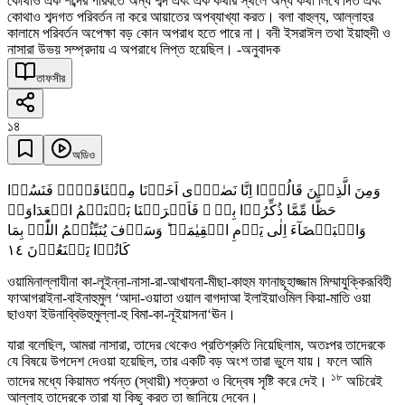
কোথাও এক শব্দের পরিবর্তে অন্য শব্দ এবং এক কথার স্থলে অন্য কথা লিখে দিত এবং
কোথাও শব্দগত পরিবর্তন না করে আয়াতের অপব্যাখ্যা করত। বলা বাহুল্য, আল্লাহর
কালামে পরিবর্তন অপেক্ষা বড় কোন অপরাধ হতে পারে না। বনী ইসরাঈল তথা ইয়াহুদী ও
নাসারা উভয় সম্প্রদায় এ অপরাধে লিপ্ত হয়েছিল। -অনুবাদক
তাফসীর
১৪
অডিও
وَمِنَ الَّذِیۡنَ قَالُوۡۤا اِنَّا نَصٰرٰۤی اَخَذۡنَا مِیۡثَاقَہُمۡ فَنَسُوۡا
حَظًّا مِّمَّا ذُکِّرُوۡا بِہٖ ۪ فَاَغۡرَیۡنَا بَیۡنَہُمُ الۡعَدَاوَۃَ
وَالۡبَغۡضَآءَ اِلٰی یَوۡمِ الۡقِیٰمَۃِ ؕ وَسَوۡفَ یُنَبِّئُہُمُ اللّٰہُ بِمَا
١٤
کَانُوۡا یَصۡنَعُوۡنَ
ওয়ামিনাল্লাযীনা কা-লূইন্না-নাসা-রা-আখাযনা-মীছা-কাহুম ফানাছূহাজ্জাম মিম্মাযুক্কিরূবিহী
ফাআগরাইনা-বাইনাহুমুল ‘আদা-ওয়াতা ওয়াল বাগদাআ ইলাইয়াওমিল কিয়া-মাতি ওয়া
ছাওফা ইউনাব্বিউহুমুল্লা-হু বিমা-কা-নূইয়াসনা‘ঊন।
যারা বলেছিল, আমরা নাসারা, তাদের থেকেও প্রতিশ্রুতি নিয়েছিলাম, অতঃপর তাদেরকে
যে বিষয়ে উপদেশ দেওয়া হয়েছিল, তার একটি বড় অংশ তারা ভুলে যায়। ফলে আমি
১৮
তাদের মধ্যে কিয়ামত পর্যন্ত (স্থায়ী) শত্রুতা ও বিদ্বেষ সৃষ্টি করে দেই।
অচিরেই
আল্লাহ তাদেরকে তারা যা কিছু করত তা জানিয়ে দেবেন।