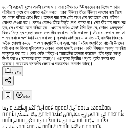
৬. এটা জাহেলী যুগের একটা রেওয়াজ। তারা যৌথভাবে উট যবাহের পর বিশেষ পন্থার
লটারীর মাধ্যমে তার গোশত বণ্টন করত। তারা বিভিন্ন তীরে বিভিন্ন অংশের নাম লিখে
তা একটা থলিতে রেখে দিত। তারপর যার নামে যেই অংশ বের হত তাকে সেই পরিমাণ
গোশত দেওয়া হত। কোনও কোনও তীরে কিছুই লেখা থাকত না। সেই তীর যার নামে বের
হত, সে গোশত থেকে বঞ্চিত হত। এভাবে আরও একটা রীতি ছিল যে, কোনও গুরুত্বপূর্ণ
বিষয়ে সিদ্ধান্ত গ্রহণ করতে হলে তীর দ্বারা তা নির্ণয় করা হত। তীরে যা লেখা থাকত তা
পালন করাকে অপরিহার্য মনে করা হত। কুরআন মাজীদের এ আয়াত এই যাবতীয় বিষয়কে
অবৈধ ঘোষণা করছে। প্রথম পদ্ধতিটি তো জুয়া, আর দ্বিতীয় পদ্ধতিতে গায়েবী ইলমের
দাবী করা হয় কিংবা যুক্তিসঙ্গত কোনও কারণ ছাড়াই কোনও একটা বিষয়কে অবশ্য পালনীয়
সাব্যস্ত করা হয়। কেউ কেউ পবিত্র এ আয়াতটির তরজমা করেছেন ‘তীর দ্বারা ভাগ্য
নির্ণয় করাও (তোমাদের জন্য হারাম)’। এর দ্বারা দ্বিতীয় পন্থার প্রতি ইশারা করা
হয়েছে। আয়াতের শব্দাবলীর ভেতর এ তরজমারও অবকাশ আছে।
তাফসীর
৪
অডিও
یَسۡـَٔلُوۡنَکَ مَاذَاۤ اُحِلَّ لَہُمۡ ؕ قُلۡ اُحِلَّ لَکُمُ الطَّیِّبٰتُ ۙ وَمَا
عَلَّمۡتُمۡ مِّنَ الۡجَوَارِحِ مُکَلِّبِیۡنَ تُعَلِّمُوۡنَہُنَّ مِمَّا عَلَّمَکُمُ اللّٰہُ ۫
فَکُلُوۡا مِمَّاۤ اَمۡسَکۡنَ عَلَیۡکُمۡ وَاذۡکُرُوا اسۡمَ اللّٰہِ
٤
عَلَیۡہِ ۪ وَاتَّقُوا اللّٰہَ ؕ اِنَّ اللّٰہَ سَرِیۡعُ الۡحِسَابِ