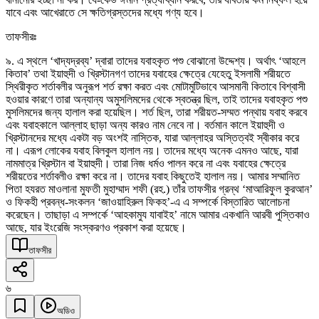
যাবে এবং আখেরাতে সে ক্ষতিগ্রস্তদের মধ্যে গণ্য হবে।
তাফসীরঃ
৯. এ স্থলে ‘খাদ্যদ্রব্য’ দ্বারা তাদের যবাহকৃত পশু বোঝানো উদ্দেশ্য। অর্থাৎ ‘আহলে
কিতাব’ তথা ইয়াহুদী ও খ্রিস্টানগণ তাদের যবাহের ক্ষেত্রে যেহেতু ইসলামী শরীয়তে
স্থিরীকৃত শর্তাবলীর অনুরূপ শর্ত রক্ষা করত এবং মোটামুটিভাবে আসমানী কিতাবে বিশ্বাসী
হওয়ার কারণে তারা অন্যান্য অমুসলিমদের থেকে স্বতন্ত্র ছিল, তাই তাদের যবাহকৃত পশু
মুসলিমদের জন্য হালাল করা হয়েছিল। শর্ত ছিল, তারা শরীয়ত-সম্মত পন্থায় যবাহ করবে
এবং যবাহকালে আল্লাহ ছাড়া অন্য কারও নাম নেবে না। বর্তমান কালে ইয়াহুদী ও
খ্রিস্টানদের মধ্যে একটা বড় অংশই নাস্তিক, যারা আল্লাহর অস্তিত্বই স্বীকার করে
না। এরূপ লোকের যবাহ বিলকুল হালাল নয়। তাদের মধ্যে অনেক এমনও আছে, যারা
নামমাত্র খ্রিস্টান বা ইয়াহুদী। তারা নিজ ধর্মও পালন করে না এবং যবাহের ক্ষেত্রে
শরীয়তের শর্তাবলীও রক্ষা করে না। তাদের যবাহ কিছুতেই হালাল নয়। আমার সম্মানিত
পিতা হযরত মাওলানা মুফতী মুহাম্মাদ শফী (রহ.) তাঁর তাফসীর গ্রন্থ ‘মাআরিফুল কুরআন’
ও ফিকহী প্রবন্ধ-সংকলন ‘জাওয়াহিরুল ফিকহ’-এ এ সম্পর্কে বিস্তারিত আলোচনা
করেছেন। তাছাড়া এ সম্পর্কে ‘আহকামুয যাবাইহ’ নামে আমার একখানি আরবী পুস্তিকাও
আছে, যার ইংরেজি সংস্করণও প্রকাশ করা হয়েছে।
তাফসীর
৬
অডিও