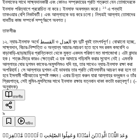
ইনসাফের সাথে সাক্ষ্যদানকারী এবং কোনও সম্প্রদায়ের প্রতি শত্রুতা যেন তোমাদেরকে
১২
ইনসাফ পরিত্যাগে প্ররোচিত না করে। ইনসাফ অবলম্বন করো।
এ পন্থাই
তাকওয়ার বেশি নিকটবর্তী। এবং আল্লাহকে ভয় করে চলো। নিশ্চয়ই আল্লাহ তোমাদের
যাবতীয় কাজ সম্পর্কে সম্পূর্ণরূপে অবগত।
তাফসীরঃ
১২. ন্যায়-ইনসাফ অর্থে القسط ও العدل শব্দ দুটি খুবই তাৎপর্যপূর্ণ। বোঝানো হচ্ছে,
সাক্ষ্যদান, বিচার-নিষ্পত্তি ও অন্যান্য আচার-আচরণ হতে হবে সব রকম কমবেশি ও
বাড়াবাড়ি-ছাড়াছাড়ির প্রান্তিকতা থেকে মুক্ত একদম পরিমাণ মত মাপাজোখা। এটা বান্দার
হক। শত্রু-মিত্র কারও ক্ষেত্রেই এ হক আদায়ে গড়িমসি করার সুযোগ নেই। এমনকি
আল্লাহর ঘোর দুশমন কাফের-অমুসলিমও যদি হয়, তার সাথেও ন্যায়-ইনসাফ রক্ষা করা
অপরিহার্য। সে আল্লাহর দুশমন এই ভাবনায় তার প্রতি বেইনসাফীর আচরণ করা হলে তা
হবে ইসলামী শরীআতের সুস্পষ্ট লঙ্ঘন। এবার চিন্তা করুন যারা আল্লাহর বন্ধুজন ও তাঁর
প্রিয়পাত্র, সেই মুমিন-মুসলিমের সাথে ইনসাফ রক্ষায় যত্নবান থাকা কতটা গুরত্বপূর্ণ। (-
অনুবাদক)
তাফসীর
৯
অডিও
وَعَدَ اللّٰہُ الَّذِیۡنَ اٰمَنُوۡا وَعَمِلُوا الصّٰلِحٰتِ ۙ لَہُمۡ مَّغۡفِرَۃٌ