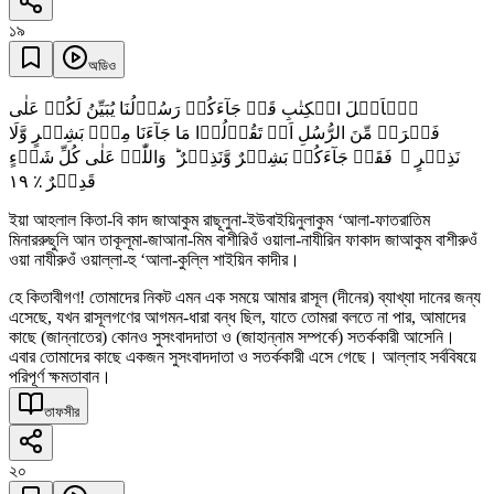
১৯
অডিও
یٰۤاَہۡلَ الۡکِتٰبِ قَدۡ جَآءَکُمۡ رَسُوۡلُنَا یُبَیِّنُ لَکُمۡ عَلٰی
فَتۡرَۃٍ مِّنَ الرُّسُلِ اَنۡ تَقُوۡلُوۡا مَا جَآءَنَا مِنۡۢ بَشِیۡرٍ وَّلَا
نَذِیۡرٍ ۫ فَقَدۡ جَآءَکُمۡ بَشِیۡرٌ وَّنَذِیۡرٌ ؕ وَاللّٰہُ عَلٰی کُلِّ شَیۡءٍ
١٩
قَدِیۡرٌ ٪
ইয়া আহলাল কিতা-বি কাদ জাআকুম রাছূলুনা-ইউবাইয়িনুলাকুম ‘আলা-ফাতরাতিম
মিনাররুছুলি আন তাকূলূমা-জাআনা-মিম বাশীরিওঁ ওয়ালা-নাযীরিন ফাকাদ জাআকুম বাশীরুওঁ
ওয়া নাযীরুওঁ ওয়াল্লা-হু ‘আলা-কুল্লি শাইয়িন কাদীর।
হে কিতাবীগণ! তোমাদের নিকট এমন এক সময়ে আমার রাসূল (দীনের) ব্যাখ্যা দানের জন্য
এসেছে, যখন রাসূলগণের আগমন-ধারা বন্ধ ছিল, যাতে তোমরা বলতে না পার, আমাদের
কাছে (জান্নাতের) কোনও সুসংবাদদাতা ও (জাহান্নাম সম্পর্কে) সতর্ককারী আসেনি।
এবার তোমাদের কাছে একজন সুসংবাদদাতা ও সতর্ককারী এসে গেছে। আল্লাহ সর্ববিষয়ে
পরিপূর্ণ ক্ষমতাবান।
তাফসীর
২০