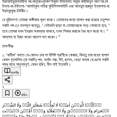
ইয়াআইয়ূহাল্লাযীনা আ-মানূআওফূবিল‘উকূদি উহিল্লাত লাকুম বাহীমাতুল আন‘আ-মি
ইল্লা-মা-ইউতলা-‘আলাইকুম গাইরা মুহিলিলসসাইদি ওয়া আনতুম হুরুমুন ইন্নাল্লা-হা
ইয়াহকুমুমা-ইউরীদ।
হে মুমিনগণ! তোমরা অঙ্গীকার পূরণ করো। তোমাদের জন্য হালাল করা হয়েছে চতুষ্পদ
১
২
গবাদি পশু (ও তদসদৃশ জন্তু),
সেইগুলি ছাড়া যা তোমাদেরকে পড়ে শোনানো হবে,
৩
তবে তোমরা যখন ইহরাম অবস্থায় থাকবে, তখন শিকার করাকে বৈধ মনে করো না।
৪
আল্লাহ যা ইচ্ছা করেন আদেশ দান করেন।
তাফসীরঃ
১. ‘বাহীমা’ বলতে যে-কোনও চার পা বিশিষ্ট প্রাণীকে বোঝায়, কিন্তু তার মধ্যে হালাল
কেবল গৃহপালিত (বা গবাদি) পশু, অর্থাৎ গরু, উট, ছাগল, ভেড়া অথবা যে-গুলো গবাদি
পশুর সাথে সাদৃশ্যপূর্ণ, যেমন হরিণ, নীল গাই ইত্যাদি।
তাফসীর
২
অডিও
یٰۤاَیُّہَا الَّذِیۡنَ اٰمَنُوۡا لَا تُحِلُّوۡا شَعَآئِرَ اللّٰہِ وَلَا الشَّہۡرَ
الۡحَرَامَ وَلَا الۡہَدۡیَ وَلَا الۡقَلَآئِدَ وَلَاۤ آٰمِّیۡنَ الۡبَیۡتَ
الۡحَرَامَ یَبۡتَغُوۡنَ فَضۡلًا مِّنۡ رَّبِّہِمۡ وَرِضۡوَانًا ؕ وَاِذَا حَلَلۡتُمۡ