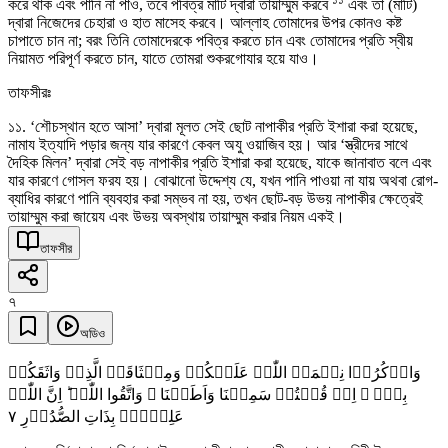
করে থাক এবং পানি না পাও, তবে পবিত্র মাটি দ্বারা তায়াম্মুম করবে
এবং তা (মাটি)
দ্বারা নিজেদের চেহারা ও হাত মাসেহ করবে। আল্লাহ তোমাদের উপর কোনও কষ্ট
চাপাতে চান না; বরং তিনি তোমাদেরকে পবিত্র করতে চান এবং তোমাদের প্রতি স্বীয়
নিয়ামত পরিপূর্ণ করতে চান, যাতে তোমরা শুকরগোযার হয়ে যাও।
তাফসীরঃ
১১. ‘শৌচস্থান হতে আসা’ দ্বারা মূলত সেই ছোট নাপাকীর প্রতি ইশারা করা হয়েছে,
নামায ইত্যাদি পড়ার জন্য যার কারণে কেবল অযু ওয়াজিব হয়। আর ‘স্ত্রীদের সাথে
দৈহিক মিলন’ দ্বারা সেই বড় নাপাকীর প্রতি ইশারা করা হয়েছে, যাকে জানাবাত বলে এবং
যার কারণে গোসল ফরয হয়। বোঝানো উদ্দেশ্য যে, যখন পানি পাওয়া না যায় অথবা রোগ-
ব্যাধির কারণে পানি ব্যবহার করা সম্ভব না হয়, তখন ছোট-বড় উভয় নাপাকীর ক্ষেত্রেই
তায়াম্মুম করা জায়েয এবং উভয় অবস্থায় তায়াম্মুম করার নিয়ম একই।
তাফসীর
৭
অডিও
وَاذۡکُرُوۡا نِعۡمَۃَ اللّٰہِ عَلَیۡکُمۡ وَمِیۡثَاقَہُ الَّذِیۡ وَاثَقَکُمۡ
بِہٖۤ ۙ اِذۡ قُلۡتُمۡ سَمِعۡنَا وَاَطَعۡنَا ۫ وَاتَّقُوا اللّٰہَ ؕ اِنَّ اللّٰہَ
٧
عَلِیۡمٌۢ بِذَاتِ الصُّدُوۡرِ