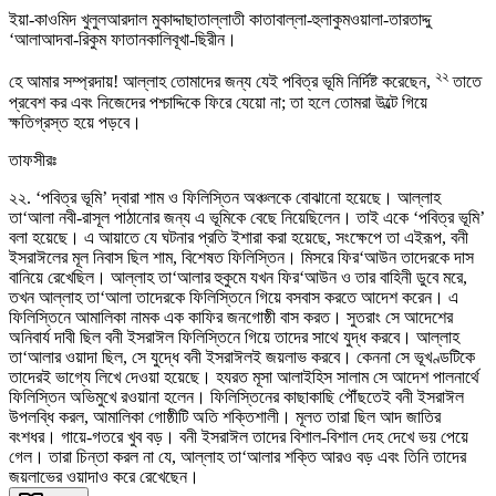
ইয়া-কাওমিদ খুলুলআরদাল মুকাদ্দাছাতাল্লাতী কাতাবাল্লা-হুলাকুমওয়ালা-তারতাদ্দু
‘আলাআদবা-রিকুম ফাতানকালিবূখা-ছিরীন।
২২
হে আমার সম্প্রদায়! আল্লাহ তোমাদের জন্য যেই পবিত্র ভূমি নির্দিষ্ট করেছেন,
তাতে
প্রবেশ কর এবং নিজেদের পশ্চাদ্দিকে ফিরে যেয়ো না; তা হলে তোমরা উল্টে গিয়ে
ক্ষতিগ্রস্ত হয়ে পড়বে।
তাফসীরঃ
২২. ‘পবিত্র ভূমি’ দ্বারা শাম ও ফিলিস্তিন অঞ্চলকে বোঝানো হয়েছে। আল্লাহ
তা‘আলা নবী-রাসূল পাঠানোর জন্য এ ভূমিকে বেছে নিয়েছিলেন। তাই একে ‘পবিত্র ভূমি’
বলা হয়েছে। এ আয়াতে যে ঘটনার প্রতি ইশারা করা হয়েছে, সংক্ষেপে তা এইরূপ, বনী
ইসরাঈলের মূল নিবাস ছিল শাম, বিশেষত ফিলিস্তিন। মিসরে ফির‘আউন তাদেরকে দাস
বানিয়ে রেখেছিল। আল্লাহ তা‘আলার হুকুমে যখন ফির‘আউন ও তার বাহিনী ডুবে মরে,
তখন আল্লাহ তা‘আলা তাদেরকে ফিলিস্তিনে গিয়ে বসবাস করতে আদেশ করেন। এ
ফিলিস্তিনে আমালিকা নামক এক কাফির জনগোষ্ঠী বাস করত। সুতরাং সে আদেশের
অনিবার্য দাবী ছিল বনী ইসরাঈল ফিলিস্তিনে গিয়ে তাদের সাথে যুদ্ধ করবে। আল্লাহ
তা‘আলার ওয়াদা ছিল, সে যুদ্ধে বনী ইসরাঈলই জয়লাভ করবে। কেননা সে ভূখণ্ডটিকে
তাদেরই ভাগ্যে লিখে দেওয়া হয়েছে। হযরত মূসা আলাইহিস সালাম সে আদেশ পালনার্থে
ফিলিস্তিন অভিমুখে রওয়ানা হলেন। ফিলিস্তিনের কাছাকাছি পৌঁছতেই বনী ইসরাঈল
উপলব্ধি করল, আমালিকা গোষ্ঠীটি অতি শক্তিশালী। মূলত তারা ছিল আদ জাতির
বংশধর। গায়ে-গতরে খুব বড়। বনী ইসরাঈল তাদের বিশাল-বিশাল দেহ দেখে ভয় পেয়ে
গেল। তারা চিন্তা করল না যে, আল্লাহ তা‘আলার শক্তি আরও বড় এবং তিনি তাদের
জয়লাভের ওয়াদাও করে রেখেছেন।