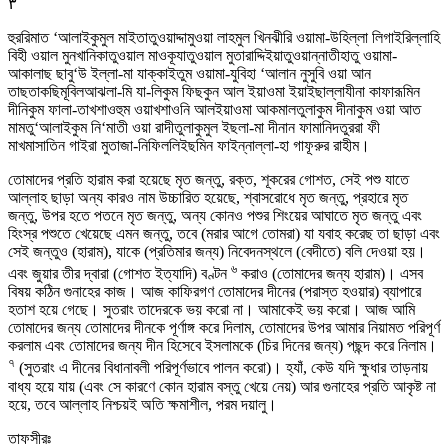
٣
হুররিমাত ‘আলাইকুমুল মাইতাতুওয়াদ্দামুওয়া লাহমুল খিনঝীরি ওয়ামা-উহিল্লা লিগাইরিল্লাহি
বিহী ওয়াল মুনখানিকাতুওয়াল মাওকূযাতুওয়াল মুতারাদ্দিইয়াতুওয়ান্নাতীহাতু ওয়ামা-
আকালাছ ছাবু‘উ ইল্লা-মা যাক্কাইতুম ওয়ামা-যুবিহা ‘আলান নুসুবি ওয়া আন
তাছতাকছিমূবিলআঝলা-মি যা-লিকুম ফিছকুন আল ইয়াওমা ইয়াইছাল্লাযীনা কাফারূমিন
দীনিকুম ফালা-তাখশাওহুম ওয়াখশাওনি আলইয়াওমা আকমালতুলাকুম দীনাকুম ওয়া আত
মামতু‘আলাইকুম নি‘মাতী ওয়া রাদীতুলাকুমুল ইছলা-মা দীনান ফামানিদতুররা ফী
মাখমাসাতিন গাইরা মুতাজা-নিফিললিইছমিন ফাইন্নাল্লা-হা গাফূরুর রাহীম।
তোমাদের প্রতি হারাম করা হয়েছে মৃত জন্তু, রক্ত, শূকরের গোশত, সেই পশু যাতে
আল্লাহ ছাড়া অন্য কারও নাম উচ্চারিত হয়েছে, শ্বাসরোধে মৃত জন্তু, প্রহারে মৃত
জন্তু, উপর হতে পতনে মৃত জন্তু, অন্য কোনও পশুর শিংয়ের আঘাতে মৃত জন্তু এবং
হিংস্র পশুতে খেয়েছে এমন জন্তু, তবে (মরার আগে তোমরা) যা যবাহ করেছ তা ছাড়া এবং
সেই জন্তুও (হারাম), যাকে (প্রতিমার জন্য) নিবেদনস্থলে (বেদীতে) বলি দেওয়া হয়।
৬
এবং জুয়ার তীর দ্বারা (গোশত ইত্যাদি) বণ্টন
করাও (তোমাদের জন্য হারাম)। এসব
বিষয় কঠিন গুনাহের কাজ। আজ কাফিরগণ তোমাদের দীনের (পরাস্ত হওয়ার) ব্যাপারে
হতাশ হয়ে গেছে। সুতরাং তাদেরকে ভয় করো না। আমাকেই ভয় করো। আজ আমি
তোমাদের জন্য তোমাদের দীনকে পূর্ণাঙ্গ করে দিলাম, তোমাদের উপর আমার নিয়ামত পরিপূর্ণ
করলাম এবং তোমাদের জন্য দীন হিসেবে ইসলামকে (চির দিনের জন্য) পছন্দ করে নিলাম।
৭
(সুতরাং এ দীনের বিধানাবলী পরিপূর্ণভাবে পালন করো)। হ্যাঁ, কেউ যদি ক্ষুধার তাড়নায়
বাধ্য হয়ে যায় (এবং সে কারণে কোন হারাম বস্তু খেয়ে নেয়) আর গুনাহের প্রতি আকৃষ্ট না
হয়ে, তবে আল্লাহ নিশ্চয়ই অতি ক্ষমাশীল, পরম দয়ালু।
তাফসীরঃ