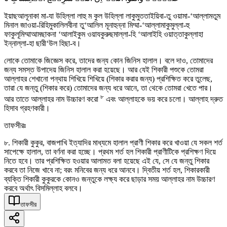
ইয়াছআলূনাকা মা-যা উহিল্লা লাহু ম কুল উহিল্লা লাকুমুততাইয়িবা-তু ওয়ামা-‘আল্লামতুম
মিনাল জাওয়া-রিহিমুকালিলবীনা তু‘আলিল মূনাহুন্না মিম্মা-‘আল্লামাকুমুল্লা-হু
ফাকুলূমিম্মাআমছাকনা ‘আলাইকুম ওয়াযকুরুছমাল্লা-হি ‘আলাইহি ওয়াত্তাকুল্লাহা
ইন্নাল্লা-হা ছারী‘উল হিছা-ব।
লোকে তোমাকে জিজ্ঞেস করে, তাদের জন্য কোন জিনিস হালাল। বলে দাও, তোমাদের
জন্য সমস্ত উপাদেয় জিনিস হালাল করা হয়েছে। আর যেই শিকারী পশুকে তোমরা
আল্লাহর শেখানো পন্থায় শিখিয়ে শিখিয়ে (শিকার করার জন্য) প্রশিক্ষিত করে তুলেছ,
তারা যে জন্তু (শিকার করে) তোমাদের জন্য ধরে আনে, তা থেকে তোমরা খেতে পার।
৮
আর তাতে আল্লাহর নাম উচ্চারণ করো
এবং আল্লাহকে ভয় করে চলো। আল্লাহ দ্রুত
হিসাব গ্রহণকারী।
তাফসীরঃ
৮. শিকারী কুকুর, বাজপাখি ইত্যাদির মাধ্যমে হালাল প্রাণী শিকার করে খাওয়া যে সকল শর্ত
সাপেক্ষে হালাল, তা বর্ণনা করা হচ্ছে। প্রথম শর্ত হল শিকারী প্রাণীটিকে প্রশিক্ষণ দিয়ে
নিতে হবে। তার প্রশিক্ষিত হওয়ার আলামত বলা হয়েছে এই যে, সে যে জন্তু শিকার
করবে তা নিজে খাবে না; বরং মনিবের জন্য ধরে আনবে। দ্বিতীয় শর্ত হল, শিকারকারী
ব্যক্তি শিকারী কুকুরকে কোনও জন্তুকে লক্ষ্য করে ছাড়ার সময় আল্লাহর নাম উচ্চারণ
করবে অর্থাৎ বিসমিল্লাহ বলবে।
তাফসীর