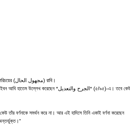
রাবি হলেন عبد الله بن عبد الرحمن بن كعب بن مالك তিনি অজ্ঞাত পরিচয়ের (مجهول الحال) রাবি।
শালী রাবি নন, বিশেষত যখন কেউ তাঁর বর্ণনাকে সমর্থন করে না। আর এই হাদিসে তিনি একাই বর্ণনা করেছেন
াবিদের অন্তর্ভুক্ত।”