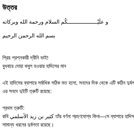
উত্তর
و علَيْــــــــــــــــــــكُم السلام ورحمة الله وبركاته
بسم الله الرحمن الرحيم
প্রিয় প্রশ্নকারী দ্বীনি ভাই!
বুধবারে দোয়া কবুল হওয়ার হাদিসের মান
এর সনদে দুইটি ত্রুটি রয়েছে:
প্রথম ত্রুটি:
রাবি كثير بن زيد الأسلمي তাঁর বর্ণনা গ্রহণযোগ্য কিনা—সে ব্যাপারে হাদিসবিদদের মধ্যে মতভেদ রয়েছে। কেউ কেউ তাঁকে নির্ভরযোগ্য বলেছেন, তবে অধিকাংশ আলেম তাঁর বর্ণনাকে দুর্বল বলেছেন। সবচেয়ে সঠিক কথা হলো—তাঁর মধ্যে
সামান্য ধরনের দুর্বলতা রয়েছে।