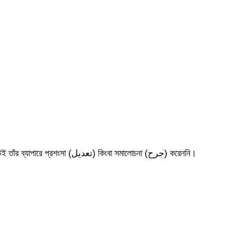
ইমাম বুখারি তাঁর জীবনী উল্লেখ করেছেন *التاريخ الكبير* (৫/১৩৩)-এ, এবং ইবন আবি হাতেম উল্লেখ করেছেন *الجرح والتعديل* (৫/৯৫)-এ। তবে কেউই তাঁর ব্যাপারে প্রশংসা (تعديل) কিংবা সমালোচনা (جرح) করেননি।