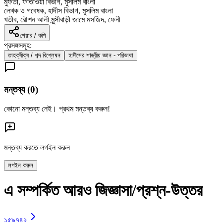
মুফতী, ফাতাওয়া বিভাগ, মুসলিম বাংলা
লেখক ও গবেষক, হাদীস বিভাগ, মুসলিম বাংলা
খতীব, রৌশন আলী মুন্সীবাড়ী জামে মসজিদ, ফেনী
শেয়ার / কপি
প্রসঙ্গসমূহ:
তাহক্বীক্ব / শব্দ বিশ্লেষন
হাদীসের শাস্ত্রীয় জ্ঞান - পরিভাষা
মন্তব্য (
0
)
কোনো মন্তব্য নেই। প্রথম মন্তব্য করুন!
মন্তব্য করতে লগইন করুন
লগইন করুন
এ সম্পর্কিত আরও জিজ্ঞাসা/প্রশ্ন-উত্তর
১৫৯৭৪২