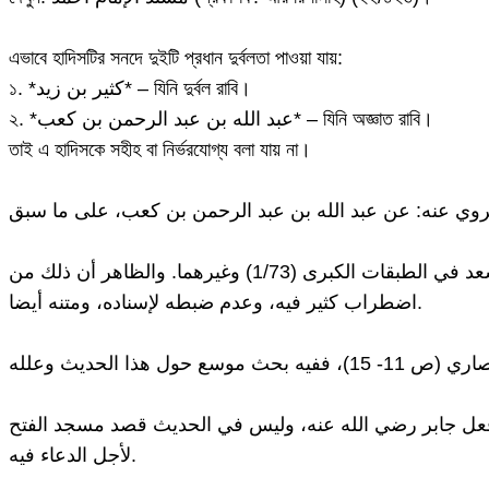
এভাবে হাদিসটির সনদে দুইটি প্রধান দুর্বলতা পাওয়া যায়:
১. *كثير بن زيد* – যিনি দুর্বল রাবি।
২. *عبد الله بن عبد الرحمن بن كعب* – যিনি অজ্ঞাত রাবি।
তাই এ হাদিসকে সহীহ বা নির্ভরযোগ্য বলা যায় না।
ووري عنه: عن عبد الرحمن بن كعب بن مالك، وليس عن عبد الله، كما هو عند البخاري في الأدب المفرد (704)، وابن سعد في الطبقات الكبرى (1/73) وغيرهما. والظاهر أن ذلك من
اضطراب كثير فيه، وعدم ضبطه لإسناده، ومتنه أيضا.
ك فعل جابر رضي الله عنه، وليس في الحديث قصد مسجد الفتح
لأجل الدعاء فيه.