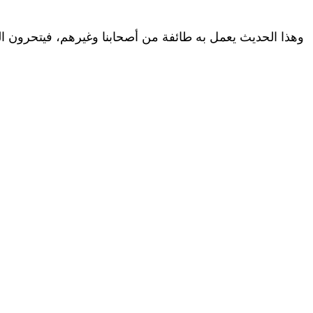
وهذا الحديث يعمل به طائفة من أصحابنا وغيرهم، فيتحرون ال