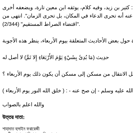
نه أنه تحرى الدعاء في المكان، بل تحرى الزمان". انتهى من
"اقتضاء الصراط المستقيم" (2/344).
حدِيث (مَا بُدِئَ بِشَيْءٍ يَوْمَ الأَرْبَعَاءِ إِلا تَمَّ) لا أصل له
جل الانتقال من مسكن إلى مسكن أن يكون ذلك يوم الأربعاء ؟
لله عليه وسلم - إن صح عنه - : ( خلق الله النور يوم الأربعاء
والله اعلم بالصواب
উত্তর দাতা:
শাহাদাত হুসাইন ফরায়েজী