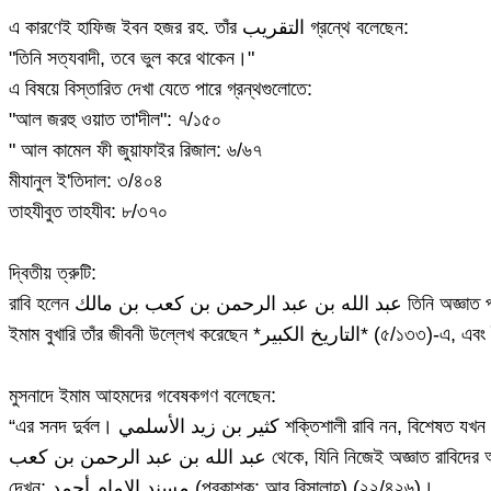
এ কারণেই হাফিজ ইবন হজর রহ. তাঁর التقريب গ্রন্থে বলেছেন:
"তিনি সত্যবাদী, তবে ভুল করে থাকেন।"
এ বিষয়ে বিস্তারিত দেখা যেতে পারে গ্রন্থগুলোতে:
"আল জরহু ওয়াত তা'দীল": ৭/১৫০
" আল কামেল ফী জুয়াফাইর রিজাল: ৬/৬৭
মীযানুল ই'তিদাল: ৩/৪০৪
তাহযীবুত তাহযীব: ৮/৩৭০
দ্বিতীয় ত্রুটি:
মুসনাদে ইমাম আহমদের গবেষকগণ বলেছেন:
“এর সনদ দুর্বল। كثير بن زيد الأسلمي শক্তি
عبد الله بن عبد الرحمن بن كعب থেকে, যিনি নিজেই অজ্ঞাত র
দেখুন: مسند الإمام أحمد (প্রকাশক: আর রিসালাহ) (২২/৪২৬)।