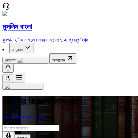
মুসলিম বাংলা
কুরআন
হাদীস
নামাজের সময়
মাসায়েল
দু'আ
প্রবন্ধ
বিবাহ
অন্যান্য
ডোনেশন
ডাউনলোড
আপনার জিজ্ঞাসা/মাসায়েল
সকল মাসায়েল একত্রে দেখুন