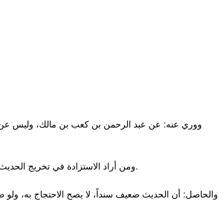
ومن أراد الاستزادة في تخريج الحديث فليراجع كتاب "المساجد السبعة" للشيخ عبد الله بن محمد الأنصاري (ص 11- 15)، ففيه بحث موسع حول هذا الحديث وعلله.
والحاصل: أن الحديث ضعيف سنداً، لا يصح الاحتجاج به، ولو 