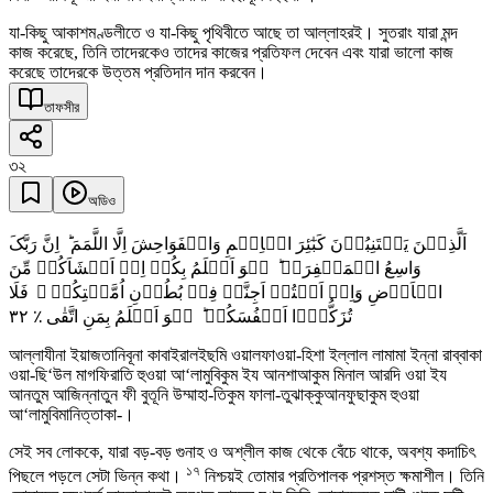
যা-কিছু আকাশমণ্ডলীতে ও যা-কিছু পৃথিবীতে আছে তা আল্লাহরই। সুতরাং যারা মন্দ
কাজ করেছে, তিনি তাদেরকেও তাদের কাজের প্রতিফল দেবেন এবং যারা ভালো কাজ
করেছে তাদেরকে উত্তম প্রতিদান দান করবেন।
তাফসীর
৩২
অডিও
اَلَّذِیۡنَ یَجۡتَنِبُوۡنَ کَبٰٓئِرَ الۡاِثۡمِ وَالۡفَوَاحِشَ اِلَّا اللَّمَمَ ؕ اِنَّ رَبَّکَ
وَاسِعُ الۡمَغۡفِرَۃِ ؕ ہُوَ اَعۡلَمُ بِکُمۡ اِذۡ اَنۡشَاَکُمۡ مِّنَ
الۡاَرۡضِ وَاِذۡ اَنۡتُمۡ اَجِنَّۃٌ فِیۡ بُطُوۡنِ اُمَّہٰتِکُمۡ ۚ فَلَا
٣٢
تُزَکُّوۡۤا اَنۡفُسَکُمۡ ؕ ہُوَ اَعۡلَمُ بِمَنِ اتَّقٰی ٪
আল্লাযীনা ইয়াজতানিবূনা কাবাইরালইছমি ওয়ালফাওয়া-হিশা ইল্লাল লামামা ইন্না রাব্বাকা
ওয়া-ছি‘উল মাগফিরাতি হুওয়া আ‘লামুবিকুম ইয আনশাআকুম মিনাল আরদি ওয়া ইয
আনতুম আজিন্নাতুন ফী বুতূনি উম্মাহা-তিকুম ফালা-তুঝাক্কুআনফুছাকুম হুওয়া
আ‘লামুবিমানিত্তাকা-।
সেই সব লোককে, যারা বড়-বড় গুনাহ ও অশ্লীল কাজ থেকে বেঁচে থাকে, অবশ্য কদাচিৎ
১৭
পিছলে পড়লে সেটা ভিন্ন কথা।
নিশ্চয়ই তোমার প্রতিপালক প্রশস্ত ক্ষমাশীল। তিনি