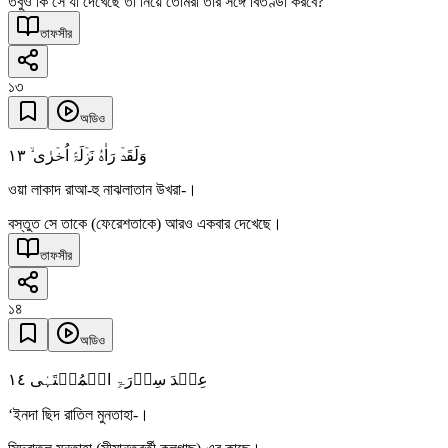
তবুও কি সে যা দেখেছে তা নিয়ে তোমরা তার সঙ্গে বিতণ্ডা করবে?
তাফসীর
১৩
অডিও
١٣
وَلَقَدۡ رَاٰہُ نَزۡلَۃً اُخۡرٰی ۙ
ওয়া লাকাদ রাআ-হু নাঝলাতান উখরা-।
বস্তুত সে তাকে (ফেরেশতাকে) আরও একবার দেখেছে।
তাফসীর
১৪
অডিও
١٤
عِنۡدَ سِدۡرَۃِ الۡمُنۡتَہٰی
‘ইনদা ছিদ রাতিল মুনতাহা-।