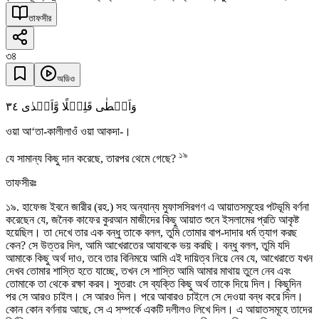
তাফসীর
৩৪
অডিও
٣٤
وَاَعۡطٰی قَلِیۡلًا وَّاَکۡدٰی
ওয়া আ‘তা-কালীলাওঁ ওয়া আকদা-।
১৯
যে সামান্য কিছু দান করেছে, তারপর থেমে গেছে?
তাফসীরঃ
১৯. হাফেজ ইবনে জারীর (রহ.) সহ অন্যান্য মুফাসসিরগণ এ আয়াতসমূহের পটভূমি বর্ণনা
করেছেন যে, জনৈক কাফের কুরআন মাজীদের কিছু আয়াত শুনে ইসলামের প্রতি আকৃষ্ট
হয়েছিল। তা দেখে তার এক বন্ধু তাকে বলল, তুমি তোমার বাপ-দাদার ধর্ম ত্যাগ করছ
কেন? সে উত্তর দিল, আমি আখেরাতের আযাবকে ভয় করছি। বন্ধু বলল, তুমি যদি
আমাকে কিছু অর্থ দাও, তবে তার বিনিময়ে আমি এই দায়িত্ব নিয়ে নেব যে, আখেরাতে যখন
দেখব তোমার শাস্তি হতে যাচ্ছে, তখন সে শাস্তি আমি আমার মাথায় তুলে নেব এবং
তোমাকে তা থেকে রক্ষা করব। সুতরাং সে ব্যক্তি কিছু অর্থ তাকে দিয়ে দিল। কিছুদিন
পর সে আরও চাইল। সে আরও দিল। পরে আবারও চাইলে সে দেওয়া বন্ধ করে দিল।
কোন কোন বর্ণনায় আছে, সে এ সম্পর্কে একটি দলীলও লিখে দিল। এ আয়াতসমূহে তাদের