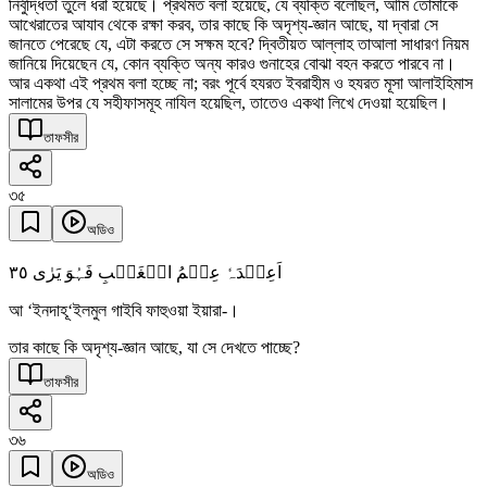
নির্বুদ্ধিতা তুলে ধরা হয়েছে। প্রথমত বলা হয়েছে, যে ব্যক্তি বলেছিল, আমি তোমাকে
আখেরাতের আযাব থেকে রক্ষা করব, তার কাছে কি অদৃশ্য-জ্ঞান আছে, যা দ্বারা সে
জানতে পেরেছে যে, এটা করতে সে সক্ষম হবে? দ্বিতীয়ত আল্লাহ তাআলা সাধারণ নিয়ম
জানিয়ে দিয়েছেন যে, কোন ব্যক্তি অন্য কারও গুনাহের বোঝা বহন করতে পারবে না।
আর একথা এই প্রথম বলা হচ্ছে না; বরং পূর্বে হযরত ইবরাহীম ও হযরত মূসা আলাইহিমাস
সালামের উপর যে সহীফাসমূহ নাযিল হয়েছিল, তাতেও একথা লিখে দেওয়া হয়েছিল।
তাফসীর
৩৫
অডিও
٣٥
اَعِنۡدَہٗ عِلۡمُ الۡغَیۡبِ فَہُوَ یَرٰی
আ ‘ইনদাহূ‘ইলমুল গাইবি ফাহুওয়া ইয়ারা-।
তার কাছে কি অদৃশ্য-জ্ঞান আছে, যা সে দেখতে পাচ্ছে?
তাফসীর
৩৬
অডিও