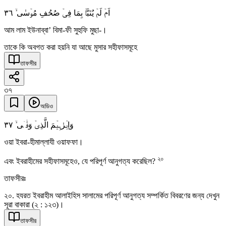
٣٦
اَمۡ لَمۡ یُنَبَّاۡ بِمَا فِیۡ صُحُفِ مُوۡسٰی ۙ
আম লাম ইউনাব্বা’ বিমা-ফী সুহুফি মুছা-।
তাকে কি অবগত করা হয়নি যা আছে মুসার সহীফাসমূহে
তাফসীর
৩৭
অডিও
٣٧
وَاِبۡرٰہِیۡمَ الَّذِیۡ وَفّٰۤی ۙ
ওয়া ইবরা-হীমাল্লাযী ওয়াফফা।
২০
এবং ইবরাহীমের সহীফাসমূহেও, যে পরিপূর্ণ আনুগত্য করেছিল?
তাফসীরঃ
২০. হযরত ইবরাহীম আলাইহিস সালামের পরিপূর্ণ আনুগত্য সম্পর্কিত বিবরণের জন্য দেখুন
সূরা বাকারা (২ : ১২৩)।
তাফসীর