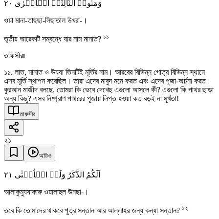
٢۰
وَمَنٰوۃَ الثَّالِثَۃَ الۡاُخۡرٰی
ওয়া মানা-তাছছা-লিছাতাল উখরা-।
১১
তৃতীয় আরেকটি সম্বন্ধে যার নাম মানাত?
তাফসীরঃ
১১. লাত, মানাত ও উযযা তিনটিই মূর্তির নাম। আরবের বিভিন্ন গোত্র বিভিন্ন স্থানে
এসব মূর্তি স্থাপন করেছিল। তারা এদের মাবুদ মনে করত এবং এদের পূজা-অর্চনা করত।
কুরআন মাজীদ বলছে, তোমরা কি ভেবে দেখেছ এগুলো আসলে কী? এগুলো কি পাথর ছাড়া
অন্য কিছু? এসব নিষ্প্রাণ পাথরের পূজায় লিপ্ত হওয়া কত বড়ই না মূর্খতা!
তাফসীর
২১
অডিও
٢١
اَلَکُمُ الذَّکَرُ وَلَہُ الۡاُنۡثٰی
আলাকুমুযযাকারু ওয়ালাহুল উনছা-।
১২
তবে কি তোমাদের থাকবে পুত্র সন্তান আর আল্লাহর জন্য কন্যা সন্তান?