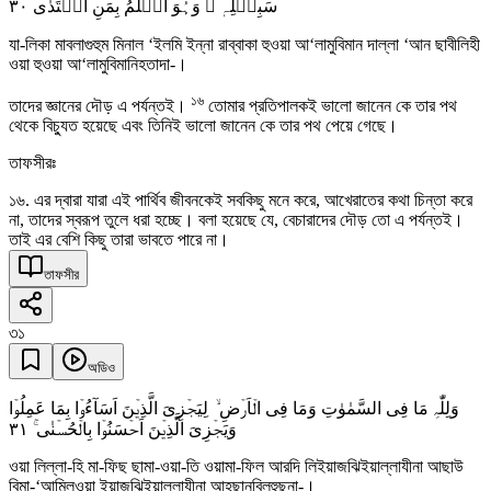
٣۰
سَبِیۡلِہٖ ۙ وَہُوَ اَعۡلَمُ بِمَنِ اہۡتَدٰی
যা-লিকা মাবলাগুহুম মিনাল ‘ইলমি ইন্না রাব্বাকা হুওয়া আ‘লামুবিমান দাল্লা ‘আন ছাবীলিহী
ওয়া হুওয়া আ‘লামুবিমানিহতাদা-।
১৬
তাদের জ্ঞানের দৌড় এ পর্যন্তই।
তোমার প্রতিপালকই ভালো জানেন কে তার পথ
থেকে বিচ্যুত হয়েছে এবং তিনিই ভালো জানেন কে তার পথ পেয়ে গেছে।
তাফসীরঃ
১৬. এর দ্বারা যারা এই পার্থিব জীবনকেই সবকিছু মনে করে, আখেরাতের কথা চিন্তা করে
না, তাদের স্বরূপ তুলে ধরা হচ্ছে। বলা হয়েছে যে, বেচারাদের দৌড় তো এ পর্যন্তই।
তাই এর বেশি কিছু তারা ভাবতে পারে না।
তাফসীর
৩১
অডিও
وَلِلّٰہِ مَا فِی السَّمٰوٰتِ وَمَا فِی الۡاَرۡضِ ۙ لِیَجۡزِیَ الَّذِیۡنَ اَسَآءُوۡا بِمَا عَمِلُوۡا
٣١
وَیَجۡزِیَ الَّذِیۡنَ اَحۡسَنُوۡا بِالۡحُسۡنٰی ۚ
ওয়া লিল্লা-হি মা-ফিছ ছামা-ওয়া-তি ওয়ামা-ফিল আরদি লিইয়াজঝিইয়াল্লাযীনা আছাউ
বিমা-‘আমিলূওয়া ইয়াজঝিইয়াল্লাযীনা আহছানূবিলহুছনা-।