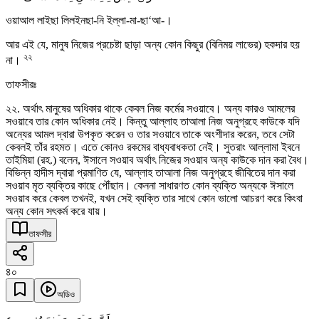
ওয়াআল লাইছা লিলইনছা-নি ইল্লা-মা-ছা‘আ-।
আর এই যে, মানুষ নিজের প্রচেষ্টা ছাড়া অন্য কোন কিছুর (বিনিময় লাভের) হকদার হয়
২২
না।
তাফসীরঃ
২২. অর্থাৎ মানুষের অধিকার থাকে কেবল নিজ কর্মের সওয়াবে। অন্য কারও আমলের
সওয়াবে তার কোন অধিকার নেই। কিন্তু আল্লাহ তাআলা নিজ অনুগ্রহে কাউকে যদি
অন্যের আমল দ্বারা উপকৃত করেন ও তার সওয়াবে তাকে অংশীদার করেন, তবে সেটা
কেবলই তাঁর রহমত। এতে কোনও রকমের বাধ্যবাধকতা নেই। সুতরাং আল্লামা ইবনে
তাইমিয়া (রহ.) বলেন, ঈসালে সওয়াব অর্থাৎ নিজের সওয়াব অন্য কাউকে দান করা বৈধ।
বিভিন্ন হাদীস দ্বারা প্রমাণিত যে, আল্লাহ তাআলা নিজ অনুগ্রহে জীবিতের দান করা
সওয়াব মৃত ব্যক্তির কাছে পৌঁছান। কেননা সাধারণত কোন ব্যক্তি অন্যকে ঈসালে
সওয়াব করে কেবল তখনই, যখন সেই ব্যক্তি তার সাথে কোন ভালো আচরণ করে কিংবা
অন্য কোন সৎকর্ম করে যায়।
তাফসীর
৪০
অডিও