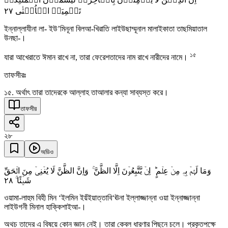
٢٧
تَسۡمِیَۃَ الۡاُنۡثٰی
ইন্নাল্লাযীনা লা- ইউ’মিনূনা বিলআ-খিরাতি লাইউছাম্মূনাল মালাইকাতা তাছমিয়াতাল
উনছা-।
১৫
যারা আখেরাতে ঈমান রাখে না, তারা ফেরেশতাদের নাম রাখে নারীদের নামে।
তাফসীরঃ
১৫. অর্থাৎ তারা তাদেরকে আল্লাহ তাআলার কন্যা সাব্যস্ত করে।
তাফসীর
২৮
অডিও
وَمَا لَہُمۡ بِہٖ مِنۡ عِلۡمٍ ؕ اِنۡ یَّتَّبِعُوۡنَ اِلَّا الظَّنَّ ۚ وَاِنَّ الظَّنَّ لَا یُغۡنِیۡ مِنَ الۡحَقِّ
٢٨
شَیۡئًا ۚ
ওয়ামা-লাহুম বিহী মিন ‘ইলমিন ইয়ঁইয়াত্তাবি‘ঊনা ইল্লাজ্জান্না ওয়া ইন্নাজ্জান্না
লাইউগনী মিনাল হাক্কিশাইআ-।
অথচ তাদের এ বিষয়ে কোন জ্ঞান নেই। তারা কেবল ধারণার পিছনে চলে। প্রকৃতপক্ষে