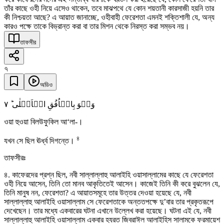
তাঁর কাছে ওহী নিয়ে এসেও থাকেন, তবে মাঝপথে যে কোন শয়তানী কারসাজী হয়নি তার
কী নিশ্চয়তা আছে? এ আয়াত জানাচ্ছে, ওহীবাহী ফেরেশতা এমনই শক্তিশালী যে, অন্য
কারও পক্ষে তাকে বিভ্রান্ত করা বা তার মিশন থেকে নিরস্ত করা সম্ভব নয়।
তাফসীর
৭
অডিও
٧
وَہُوَ بِالۡاُفُقِ الۡاَعۡلٰی ؕ
ওয়া হুওয়া বিলউফুকিল আ‘লা-।
৪
যখন সে ছিল ঊর্ধ্ব দিগন্তে।
তাফসীরঃ
৪. কাফেরদের প্রশ্ন ছিল, নবী সাল্লাল্লাহু আলাইহি ওয়াসাল্লামের কাছে যে ফেরেশতা
ওহী নিয়ে আসেন, তিনি তো মানব আকৃতিতেই আসেন। কাজেই তিনি কী করে বুঝলেন যে,
তিনি মানুষ নন, ফেরেশতা? এ আয়াতসমূহে তার উত্তর দেওয়া হয়েছে যে, নবী
সাল্লাল্লাহু আলাইহি ওয়াসাল্লাম সে ফেরেশতাকে অন্ততপক্ষে দু’বার তার প্রকৃতরূপে
দেখেছেন। তার মধ্যে একবারের ঘটনা এখানে উল্লেখ করা হয়েছে। ঘটনা এই যে, নবী
সাল্লাল্লাহু আলাইহি ওয়াসাল্লাম একবার হযরত জিবরাঈল আলাইহিস সালামকে ফরমায়েশ