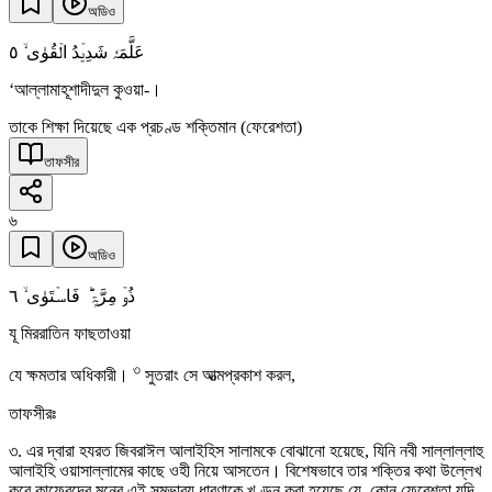
অডিও
٥
عَلَّمَہٗ شَدِیۡدُ الۡقُوٰی ۙ
‘আল্লামাহূশাদীদুল কুওয়া-।
তাকে শিক্ষা দিয়েছে এক প্রচণ্ড শক্তিমান (ফেরেশতা)
তাফসীর
৬
অডিও
٦
ذُوۡ مِرَّۃٍ ؕ فَاسۡتَوٰی ۙ
যূ মিররাতিন ফাছতাওয়া
৩
যে ক্ষমতার অধিকারী।
সুতরাং সে আত্মপ্রকাশ করল,
তাফসীরঃ
৩. এর দ্বারা হযরত জিবরাঈল আলাইহিস সালামকে বোঝানো হয়েছে, যিনি নবী সাল্লাল্লাহু
আলাইহি ওয়াসাল্লামের কাছে ওহী নিয়ে আসতেন। বিশেষভাবে তার শক্তির কথা উল্লেখ
করে কাফেরদের মনের এই সম্ভাব্য ধারণাকে খণ্ডন করা হয়েছে যে, কোন ফেরেশতা যদি