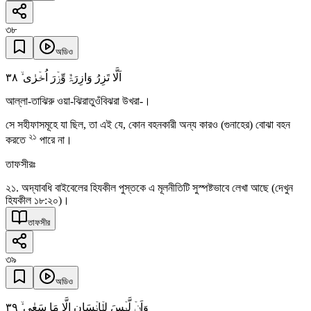
৩৮
অডিও
٣٨
اَلَّا تَزِرُ وَازِرَۃٌ وِّزۡرَ اُخۡرٰی ۙ
আল্লা-তাঝিরু ওয়া-ঝিরাতুওঁবিঝরা উখরা-।
সে সহীফাসমূহে যা ছিল, তা এই যে, কোন বহনকারী অন্য কারও (গুনাহের) বোঝা বহন
২১
করতে
পারে না।
তাফসীরঃ
২১. অদ্যাবধি বাইবেলের হিযকীল পুস্তকে এ মূলনীতিটি সুস্পষ্টভাবে লেখা আছে (দেখুন
হিযকীল ১৮:২০)।
তাফসীর
৩৯
অডিও
٣٩
وَاَنۡ لَّیۡسَ لِلۡاِنۡسَانِ اِلَّا مَا سَعٰی ۙ