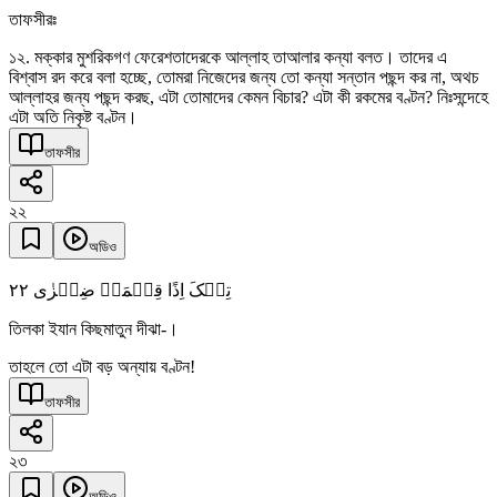
তাফসীরঃ
১২. মক্কার মুশরিকগণ ফেরেশতাদেরকে আল্লাহ তাআলার কন্যা বলত। তাদের এ
বিশ্বাস রদ করে বলা হচ্ছে, তোমরা নিজেদের জন্য তো কন্যা সন্তান পছন্দ কর না, অথচ
আল্লাহর জন্য পছন্দ করছ, এটা তোমাদের কেমন বিচার? এটা কী রকমের বণ্টন? নিঃসন্দেহে
এটা অতি নিকৃষ্ট বণ্টন।
তাফসীর
২২
অডিও
٢٢
تِلۡکَ اِذًا قِسۡمَۃٌ ضِیۡزٰی
তিলকা ইযান কিছমাতুন দীঝা-।
তাহলে তো এটা বড় অন্যায় বণ্টন!
তাফসীর
২৩
অডিও