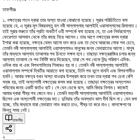
তাফসীরঃ
১. নক্ষত্রের পতন দ্বারা তার অস্ত যাওয়া বোঝানো হয়েছে। সূরার পরিচিতিতে বলা
হয়েছে যে, এ সূরার মূল বিষয়বস্তু হল নবী সাল্লাল্লাহু আলাইহি ওয়াসাল্লামের রিসালাত।
তাই সূরার শুরুতে তাঁর প্রতি অবতীর্ণ ওহী সম্পর্কে বলা হয়েছে যে, তা এক নির্ভরযোগ্য
ফেরেশতা আসমান থেকে তাঁর কাছে নিয়ে আসেন। তার আগে নক্ষত্রের কসম দ্বারা
ইশারা করা হয়েছে, নক্ষত্র যেমন আলো দান করে এবং তা দেখে আরবের লোক পথ চেনে,
তেমনি নবী সাল্লাল্লাহু আলাইহি ওয়াসাল্লামও মানুষের জন্য হেদায়াতের আলো। মানুষ
তাঁর মাধ্যমে আল্লাহ তাআলার পথ চিনতে সক্ষম হবে। তাছাড়া নক্ষত্ররাজির চলার জন্য
আল্লাহ তাআলা যে পথ নির্দিষ্ট করে দিয়েছেন, তারা সে পথ থেকে বিন্দু পরিমাণ এদিক-
ওদিক যায় না এবং বিপথগামিতার শিকারও হয় না। তেমনি নবী সাল্লাল্লাহু আলাইহি
ওয়াসাল্লাম সম্পর্কে দ্বিতীয় আয়াতে বলা হয়েছে, তিনি পথ ভুলে যাননি এবং বিপথগামীও
হননি। আবার নক্ষত্র যখন অস্ত যাওয়ার উপক্রম করে তখন তার দ্বারা পথ চেনা বেশি
সহজ হয়, তাই অস্তগামী নক্ষত্রের কসম করা হয়েছে। তাছাড়া নক্ষত্রের অস্তগমন
পথিকের জন্য একটি বার্তাও বটে। সে যেন ডেকে বলে, আমি বিদায় নিলাম। কাজেই
আমার দ্বারা শীঘ্র পথ জেনে নাও। তেমনি মহানবী সাল্লাল্লাহু আলাইহি ওয়াসাল্লামও
ছিলেন এক অস্তগামী নক্ষত্রের মত। দুনিয়ায় তাঁর অবস্থান কাল দীর্ঘ ছিল না। যেন বলা
হচ্ছে, তাঁর মাধ্যমে যারা হেদায়াত লাভ করতে চাও, শীঘ্র তা করে নাও। কালক্ষেপণের
কিন্তু সময় নেই।
তাফসীর
২