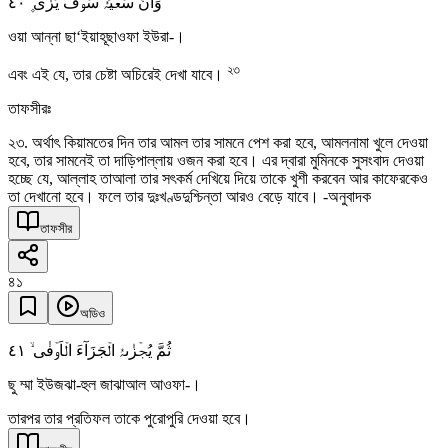
٤۰
وَاَنَّ سَعۡیَہٗ سَوۡفَ یُرٰی ۪
ওয়া আন্না ছা‘ইয়াহূছাওফা ইউরা-।
২৩
এবং এই যে, তার চেষ্টা অচিরেই দেখা যাবে।
তাফসীরঃ
২৩. অর্থাৎ কিয়ামতের দিন তার আমল তার সামনে পেশ করা হবে, আমলনামা খুলে দেওয়া
হবে, তার সামনেই তা দাড়িপাল্লায় ওজন করা হবে। এর দ্বারা মুমিনকে সুসংবাদ দেওয়া
হচ্ছে যে, আল্লাহ তাআলা তার সৎকর্ম দেখিয়ে দিয়ে তাকে খুশী করবেন আর কাফেরকেও
তা দেখানো হবে। ফলে তার দুঃখণ্ডদুশ্চিন্তা আরও বেড়ে যাবে। -অনুবাদক
তাফসীর
৪১
অডিও
٤١
ثُمَّ یُجۡزٰىہُ الۡجَزَآءَ الۡاَوۡفٰی ۙ
ছু ম্মা ইউজঝা-হুল জাঝাআল আওফা-।
তারপর তার প্রতিফল তাকে পুরোপুরি দেওয়া হবে।