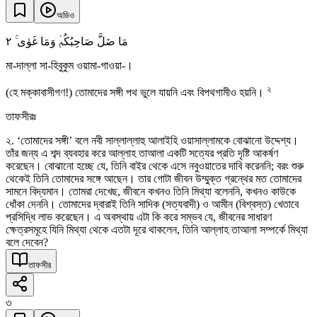
অডিও
٢
مَا ضَلَّ صَاحِبُکُمۡ وَمَا غَوٰی ۚ
মা-দাল্লা সা-হিবুকুম ওয়ামা-গাওয়া-।
২
(হে মক্কাবাসীগণ!) তোমাদের সঙ্গী পথ ভুলে যায়নি এবং বিপথগামীও হয়নি।
তাফসীরঃ
২. ‘তোমাদের সঙ্গী’ বলে নবী সাল্লাল্লাহু আলাইহি ওয়াসাল্লামকে বোঝানো উদ্দেশ্য।
তাঁর জন্য এ শব্দ ব্যবহার করে আল্লাহ তাআলা একটি সত্যের প্রতি দৃষ্টি আকর্ষণ
করেছেন। বোঝানো হচ্ছে যে, তিনি বাইর থেকে এসে নবুওয়াতের দাবি করেননি; বরং শুরু
থেকেই তিনি তোমাদের সঙ্গে আছেন। তার গোটা জীবন উম্মুক্ত গ্রন্থের মত তোমাদের
সামনে বিদ্যমান। তোমরা দেখেছ, জীবনে কখনও তিনি মিথ্যা বলেননি, কখনও কাউকে
ধোঁকা দেননি। তোমাদের দ্বারাই তিনি সাদিক (সত্যবাদী) ও আমীন (বিশ্বস্ত) খেতাবে
প্রসিদ্ধি লাভ করেছেন। এ অবস্থায় এটা কি করে সম্ভব যে, জীবনের সাধারণ
ক্ষেত্রসমূহে যিনি মিথ্যা থেকে এতটা দূরে থাকলেন, তিনি আল্লাহ তাআলা সম্পর্কে মিথ্যা
বলে দেবেন?
তাফসীর
৩