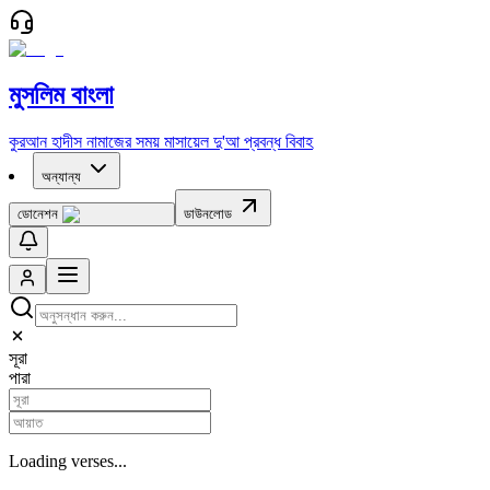
মুসলিম বাংলা
কুরআন
হাদীস
নামাজের সময়
মাসায়েল
দু'আ
প্রবন্ধ
বিবাহ
অন্যান্য
ডোনেশন
ডাউনলোড
সূরা
পারা
Loading verses...