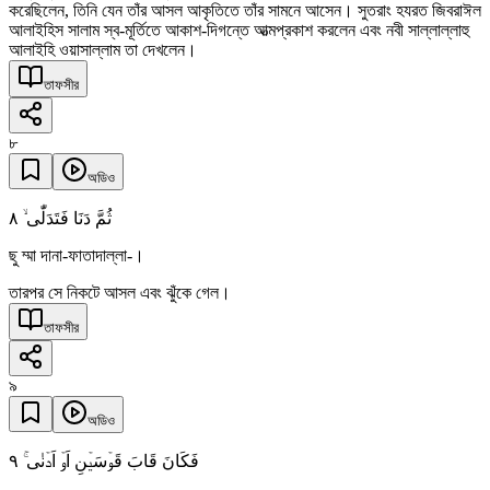
করেছিলেন, তিনি যেন তাঁর আসল আকৃতিতে তাঁর সামনে আসেন। সুতরাং হযরত জিবরাঈল
আলাইহিস সালাম স্ব-মূর্তিতে আকাশ-দিগন্তে আত্মপ্রকাশ করলেন এবং নবী সাল্লাল্লাহু
আলাইহি ওয়াসাল্লাম তা দেখলেন।
তাফসীর
৮
অডিও
٨
ثُمَّ دَنَا فَتَدَلّٰی ۙ
ছু ম্মা দানা-ফাতাদাল্লা-।
তারপর সে নিকটে আসল এবং ঝুঁকে গেল।
তাফসীর
৯
অডিও
٩
فَکَانَ قَابَ قَوۡسَیۡنِ اَوۡ اَدۡنٰی ۚ