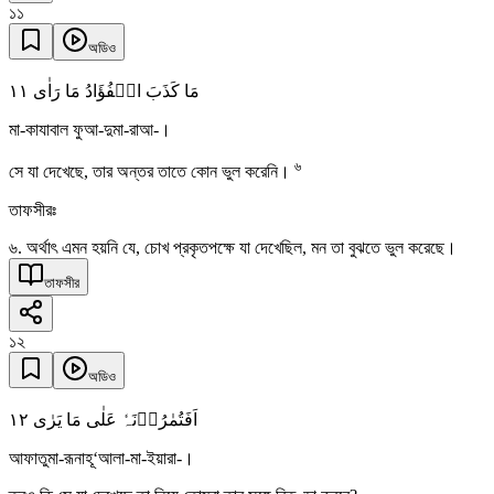
১১
অডিও
١١
مَا کَذَبَ الۡفُؤَادُ مَا رَاٰی
মা-কাযাবাল ফুআ-দুমা-রাআ-।
৬
সে যা দেখেছে, তার অন্তর তাতে কোন ভুল করেনি।
তাফসীরঃ
৬. অর্থাৎ এমন হয়নি যে, চোখ প্রকৃতপক্ষে যা দেখেছিল, মন তা বুঝতে ভুল করেছে।
তাফসীর
১২
অডিও
١٢
اَفَتُمٰرُوۡنَہٗ عَلٰی مَا یَرٰی
আফাতুমা-রূনাহূ‘আলা-মা-ইয়ারা-।