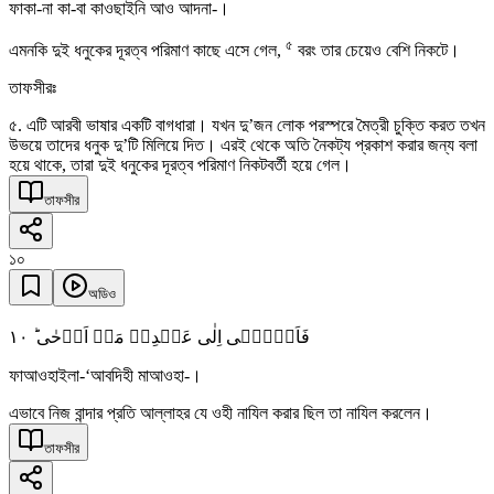
ফাকা-না কা-বা কাওছাইনি আও আদনা-।
৫
এমনকি দুই ধনুকের দূরত্ব পরিমাণ কাছে এসে গেল,
বরং তার চেয়েও বেশি নিকটে।
তাফসীরঃ
৫. এটি আরবী ভাষার একটি বাগধারা। যখন দু’জন লোক পরস্পরে মৈত্রী চুক্তি করত তখন
উভয়ে তাদের ধনুক দু’টি মিলিয়ে দিত। এরই থেকে অতি নৈকট্য প্রকাশ করার জন্য বলা
হয়ে থাকে, তারা দুই ধনুকের দূরত্ব পরিমাণ নিকটবর্তী হয়ে গেল।
তাফসীর
১০
অডিও
١۰
فَاَوۡحٰۤی اِلٰی عَبۡدِہٖ مَاۤ اَوۡحٰی ؕ
ফাআওহাইলা-‘আবদিহী মাআওহা-।
এভাবে নিজ বান্দার প্রতি আল্লাহর যে ওহী নাযিল করার ছিল তা নাযিল করলেন।
তাফসীর