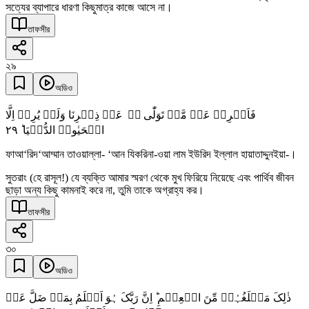
সত্যের ব্যাপারে ধারণা কিছুমাত্র কাজে আসে না।
তাফসীর
২৯
অডিও
فَاَعۡرِضۡ عَنۡ مَّنۡ تَوَلّٰی ۬ۙ عَنۡ ذِکۡرِنَا وَلَمۡ یُرِدۡ اِلَّا
٢٩
الۡحَیٰوۃَ الدُّنۡیَا ؕ
ফাআ‘রিদ‘আম্মান তাওয়াল্লা- ‘আন যিকরিনা-ওয়া লাম ইউরিদ ইল্লাল হায়াতাদ্দুনইয়া-।
সুতরাং (হে রাসূল!) যে ব্যক্তি আমার স্মরণ থেকে মুখ ফিরিয়ে নিয়েছে এবং পার্থিব জীবন
ছাড়া অন্য কিছু কামনাই করে না, তুমি তাকে অগ্রাহ্য কর।
তাফসীর
৩০
অডিও
ذٰلِکَ مَبۡلَغُہُمۡ مِّنَ الۡعِلۡمِ ؕ اِنَّ رَبَّکَ ہُوَ اَعۡلَمُ بِمَنۡ ضَلَّ عَنۡ