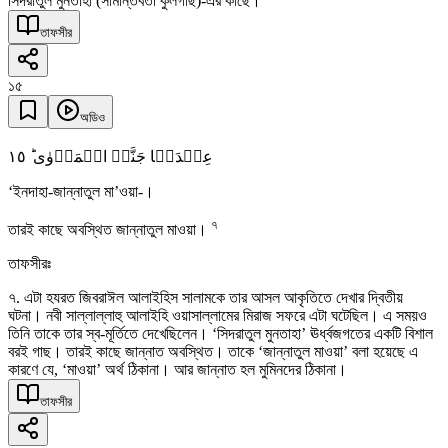
সিদরাতুল মুনতাহা (সীমান্তবর্তী কুলগাছ)-এর কাছে।
তাফসীর
১৫
অডিও
١٥
عِنۡدَہَا جَنَّۃُ الۡمَاۡوٰی ؕ
‘ইনদাহা-জান্নাতুল মা’ওয়া-।
৭
তারই কাছে অবস্থিত জান্নাতুল মাওয়া।
তাফসীরঃ
৭. এটা হযরত জিবরাঈল আলাইহিস সালামকে তার আসল আকৃতিতে দেখার দ্বিতীয়
ঘটনা। নবী সাল্লাল্লাহু আলাইহি ওয়াসাল্লামের মিরাজ সফরে এটা ঘটেছিল। এ সময়ও
তিনি তাকে তার স্ব-মূর্তিতে দেখেছিলেন। ‘সিদরাতুল মুনতাহা’ ঊর্ধ্বজগতের একটি বিশাল
বরই গাছ। তারই কাছে জান্নাত অবস্থিত। তাকে ‘জান্নাতুল মাওয়া’ বলা হয়েছে এ
কারণে যে, ‘মাওয়া’ অর্থ ঠিকানা। আর জান্নাত হল মুমিনদের ঠিকানা।
তাফসীর