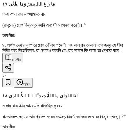
١٧
مَا زَاغَ الۡبَصَرُ وَمَا طَغٰی
মা-যা-গাল বাসারু ওয়ামা-তাগা-।
৯
(রাসূলের) চোখ বিভ্রান্ত হয়নি এবং সীমালংঘনও করেনি।
তাফসীরঃ
৯. অর্থাৎ দেখার ব্যাপারে চোখ ধোঁকায় পড়েনি এবং আল্লাহ তাআলা তার জন্য যে সীমা
নির্দিষ্ট করে দিয়েছিলেন, তা লংঘনও করেনি যে, তার সামনে কি আছে তা দেখতে যাবে।
তাফসীর
১৮
অডিও
١٨
لَقَدۡ رَاٰی مِنۡ اٰیٰتِ رَبِّہِ الۡکُبۡرٰی
লাকাদ রাআ-মিন আ-য়া-তি রাব্বিহিল কুবরা-।
১০
বাস্তবিকপক্ষে, সে তার প্রতিপালকের বড়-বড় নিদর্শনের মধ্য হতে বহু কিছু দেখেছে।
তাফসীরঃ