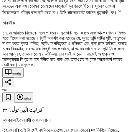
তোমাদের সম্পর্কে ভালোভাবেই অবগত আছেন যখন তিনি তোমাদেরকে মাটি থেকে সৃষ্টি
করেছেন এবং যখন তোমরা তোমাদের মাতৃগর্ভে ভ্রূণরূপে ছিলে। সুতরাং তোমরা
১৮
নিজেদেরকে পবিত্র বলে দাবি করো না। তিনি ভালোভাবেই জানেন মুত্তাকী কে।
তাফসীরঃ
১৭. এ আয়াতে নিজেকে নিজে পবিত্র ও মুত্তাকী মনে করতে এবং আত্মপ্রশংসায় লিপ্ত
হতে নিষেধ করা হয়েছে। [দৃষ্টি আকর্ষণ করা হয়েছে যে, মূলত তুমি মাটির সৃষ্টি, মাতৃগর্ভে
নাপাক রক্ত দ্বারা পালিত, বহুবিধ অপবিত্রতা ও মলিনতা এবং নানা রকম দুর্বলতা তোমার
মধ্যে বিদ্যমান, যার অনেক কিছুই সকলে জানে, যা অন্যে জানে না তা তুমি নিজে জান
আর আল্লাহ তাআলা তোমার আদি-অন্তের সবই জানেন। কাজেই অহংকার ও
আত্মশ্লাঘায় লিপ্ত না হয়ে বিনীত হয়ে থাক এবং তাকওয়ার মাধ্যমে আত্মোৎকর্ষ লাভের
চেষ্টা কর। -অনুবাদক]
তাফসীর
৩৩
অডিও
٣٣
اَفَرَءَیۡتَ الَّذِیۡ تَوَلّٰی ۙ
আফারাআইতাল্লাযী তাওয়াল্লা-।
(হে রাসূল!) তুমি কি সেই ব্যক্তিকে দেখেছ, যে (সত্য থেকে) মুখ ফিরিয়ে নিয়েছে,