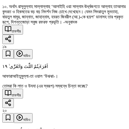
১০. অর্থাৎ রাসূলুল্লাহ সাল্লাল্লাহু ‘আলাইহি ওয়া সাল্লাম ঊর্ধ্বজগতে আল্লাহ তাআলার
কুদরত ও হিকমতের বড় বড় নিদর্শন নিজ চোখে দেখেছেন। যেমন সিদরাতুল মুনতাহা,
বায়তুল মামুর, জান্নাত, জাহান্নাম, হযরত জিবরীল (আ.)-কে ছয়শ’ ডানাসহ তার প্রকৃত
রূপে, দিগন্তজোড়া সবুজ রফরফ প্রভৃতি। -অনুবাদক
তাফসীর
১৯
অডিও
١٩
اَفَرَءَیۡتُمُ اللّٰتَ وَالۡعُزّٰی ۙ
আফারাআইতুমুল্লা-তা ওয়াল ‘উঝঝা-।
তোমরা কি লাত ও উযযা (এর স্বরূপ) সম্বন্ধে চিন্তা করেছ?
তাফসীর
২০
অডিও