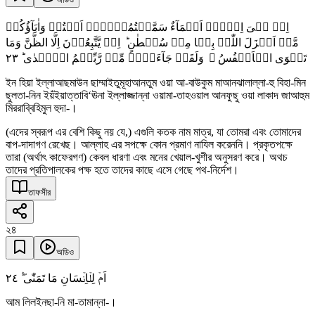
اِنۡ ہِیَ اِلَّاۤ اَسۡمَآءٌ سَمَّیۡتُمُوۡہَاۤ اَنۡتُمۡ وَاٰبَآؤُکُمۡ
مَّاۤ اَنۡزَلَ اللّٰہُ بِہَا مِنۡ سُلۡطٰنٍ ؕ اِنۡ یَّتَّبِعُوۡنَ اِلَّا الظَّنَّ وَمَا
٢٣
تَہۡوَی الۡاَنۡفُسُ ۚ وَلَقَدۡ جَآءَہُمۡ مِّنۡ رَّبِّہِمُ الۡہُدٰی ؕ
ইন হিয়া ইল্লাআছমাউন ছাম্মাইতুমূহাআনতুম ওয়া আ-বাউকুম মাআনঝালাল্লা-হু বিহা-মিন
ছুলতা-নিন ইয়ঁইয়াত্তাবি‘ঊনা ইল্লাজ্জান্না ওয়ামা-তাহওয়াল আনফুছু ওয়া লাকাদ জাআহুম
মিররাব্বিহিমুল হুদা-।
(এদের স্বরূপ এর বেশি কিছু নয় যে,) এগুলি কতক নাম মাত্র, যা তোমরা এবং তোমাদের
বাপ-দাদাগণ রেখেছ। আল্লাহ এর সপক্ষে কোন প্রমাণ নাযিল করেননি। প্রকৃতপক্ষে
তারা (অর্থাৎ কাফেরগণ) কেবল ধারণা এবং মনের খেয়াল-খুশীর অনুসরণ করে। অথচ
তাদের প্রতিপালকের পক্ষ হতে তাদের কাছে এসে গেছে পথ-নির্দেশ।
তাফসীর
২৪
অডিও
٢٤
اَمۡ لِلۡاِنۡسَانِ مَا تَمَنّٰی ۫ۖ
আম লিলইনছা-নি মা-তামান্না-।