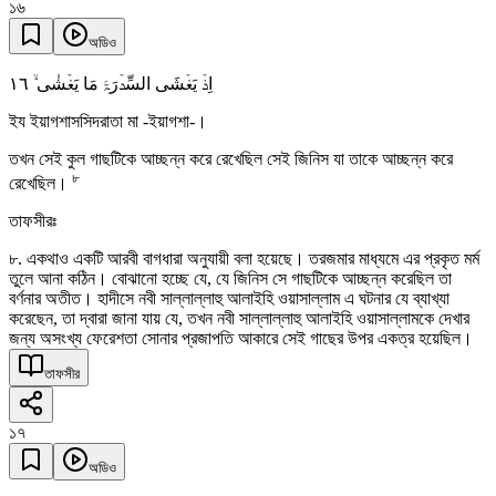
১৬
অডিও
١٦
اِذۡ یَغۡشَی السِّدۡرَۃَ مَا یَغۡشٰی ۙ
ইয ইয়াগশাসসিদরাতা মা -ইয়াগশা-।
তখন সেই কুল গাছটিকে আচ্ছন্ন করে রেখেছিল সেই জিনিস যা তাকে আচ্ছন্ন করে
৮
রেখেছিল।
তাফসীরঃ
৮. একথাও একটি আরবী বাগধারা অনুযায়ী বলা হয়েছে। তরজমার মাধ্যমে এর প্রকৃত মর্ম
তুলে আনা কঠিন। বোঝানো হচ্ছে যে, যে জিনিস সে গাছটিকে আচ্ছন্ন করেছিল তা
বর্ণনার অতীত। হাদীসে নবী সাল্লাল্লাহু আলাইহি ওয়াসাল্লাম এ ঘটনার যে ব্যাখ্যা
করেছেন, তা দ্বারা জানা যায় যে, তখন নবী সাল্লাল্লাহু আলাইহি ওয়াসাল্লামকে দেখার
জন্য অসংখ্য ফেরেশতা সোনার প্রজাপতি আকারে সেই গাছের উপর একত্র হয়েছিল।
তাফসীর
১৭
অডিও