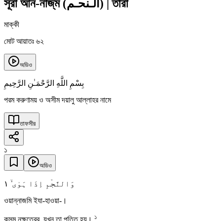
সূরা আন-নাজ্‌ম
(
الـنحـم
)
|
তারা
মাক্কী
মোট আয়াতঃ ৬২
অডিও
بِسْمِ اللَّهِ الرَّحْمَـٰنِ الرَّحِيمِ
পরম করুণাময় ও অসীম দয়ালু আল্লাহর নামে
তাফসীর
১
অডিও
١
وَالنَّجۡمِ اِذَا ہَوٰی ۙ
ওয়ান্নাজমি ইযা-হাওয়া-।
১
কসম নক্ষত্রের, যখন তা পতিত হয়।