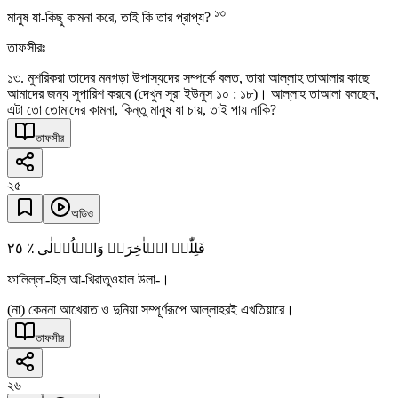
১৩
মানুষ যা-কিছু কামনা করে, তাই কি তার প্রাপ্য?
তাফসীরঃ
১৩. মুশরিকরা তাদের মনগড়া উপাস্যদের সম্পর্কে বলত, তারা আল্লাহ তাআলার কাছে
আমাদের জন্য সুপারিশ করবে (দেখুন সূরা ইউনুস ১০ : ১৮)। আল্লাহ তাআলা বলছেন,
এটা তো তোমাদের কামনা, কিন্তু মানুষ যা চায়, তাই পায় নাকি?
তাফসীর
২৫
অডিও
٢٥
فَلِلّٰہِ الۡاٰخِرَۃُ وَالۡاُوۡلٰی ٪
ফালিল্লা-হিল আ-খিরাতুওয়াল উলা-।
(না) কেননা আখেরাত ও দুনিয়া সম্পূর্ণরূপে আল্লাহরই এখতিয়ারে।
তাফসীর
২৬