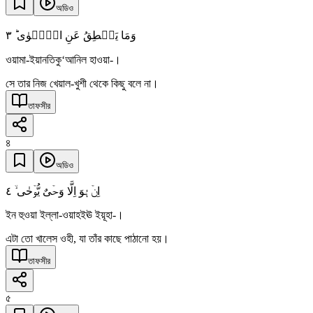
অডিও
٣
وَمَا یَنۡطِقُ عَنِ الۡہَوٰی ؕ
ওয়ামা-ইয়ানতিকু‘আনিল হাওয়া-।
সে তার নিজ খেয়াল-খুশী থেকে কিছু বলে না।
তাফসীর
৪
অডিও
٤
اِنۡ ہُوَ اِلَّا وَحۡیٌ یُّوۡحٰی ۙ
ইন হুওয়া ইল্লা-ওয়াহইঊ ইয়ূহা-।
এটা তো খালেস ওহী, যা তাঁর কাছে পাঠানো হয়।
তাফসীর
৫