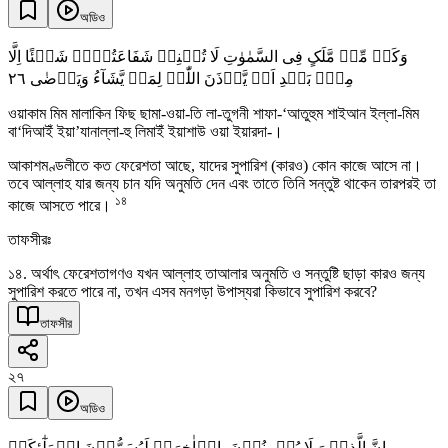
অডিও
وَکَمۡ مِّنۡ مَّلَکٍ فِی السَّمٰوٰتِ لَا تُغۡنِیۡ شَفَاعَتُہُمۡ شَیۡئًا اِلَّا
٢٦
مِنۡۢ بَعۡدِ اَنۡ یَّاۡذَنَ اللّٰہُ لِمَنۡ یَّشَآءُ وَیَرۡضٰی
ওয়াকাম মিম মালাকিন ফিছ ছামা-ওয়া-তি লা-তুগনী শাফা-‘আতুহুম শাইআন ইল্লা-মিম
বা‘দিআইঁ ইয়া’যানাল্লা-হু লিমাইঁ ইয়াশাউ ওয়া ইয়ারদা-।
আকাশমণ্ডলীতে কত ফেরেশতা আছে, যাদের সুপারিশ (কারও) কোন কাজে আসে না।
তবে আল্লাহ যার জন্য চান যদি অনুমতি দেন এবং তাতে তিনি সন্তুষ্ট থাকেন তারপরই তা
১৪
কাজে আসতে পারে।
তাফসীরঃ
১৪. অর্থাৎ ফেরেশতাগণও যখন আল্লাহ তাআলার অনুমতি ও সন্তুষ্টি ছাড়া কারও জন্য
সুপারিশ করতে পারে না, তখন এসব মনগড়া উপাস্যরা কিভাবে সুপারিশ করবে?
তাফসীর
২৭
অডিও
اِنَّ الَّذِیۡنَ لَا یُؤۡمِنُوۡنَ بِالۡاٰخِرَۃِ لَیُسَمُّوۡنَ الۡمَلٰٓئِکَۃَ