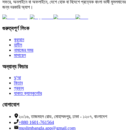
সফরে, অনলাইনে বা অফলাইনে, দেশে হোক বা বিদেশে প্রত্যেক বাংলা ভাষী মুসলমানের
জন্য দরকারি অ্যাপ।
গুরুত্বপূর্ণ লিংক
কুরআন
হাদীস
নামাজের সময়
মাসায়েল
অন্যান্য ফিচার
দু'আ
কিতাব
প্রবন্ধ
যাকাত ক্যালকুলেটর
যোগাযোগ
২০/১৬, তাজমহল রোড, মোহাম্মদপুর, ঢাকা - ১২০৭, বাংলাদেশ
+880 1601-761564
muslimbangla.app@gmail.com