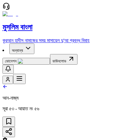
মুসলিম বাংলা
কুরআন
হাদীস
নামাজের সময়
মাসায়েল
দু'আ
প্রবন্ধ
বিবাহ
অন্যান্য
ডোনেশন
ডাউনলোড
আন-নাজ্‌ম
সূরা
৫৩
- আয়াত নং
৫৬