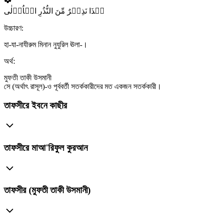
ہٰذَا نَذِیۡرٌ مِّنَ النُّذُرِ الۡاُوۡلٰی
উচ্চারণ:
হা-যা-নাযীরুম মিনান নুযুরিল ঊলা-।
অর্থ:
মুফতী তাকী উসমানী
সে (অর্থাৎ রাসূল)-ও পূর্ববর্তী সতর্ককারীদের মত একজন সতর্ককারী।
তাফসীরে ইবনে কাছীর
তাফসীরে মাআ'রিফুল কুরআন
তাফসীর (মুফতী তাকী উসমানী)