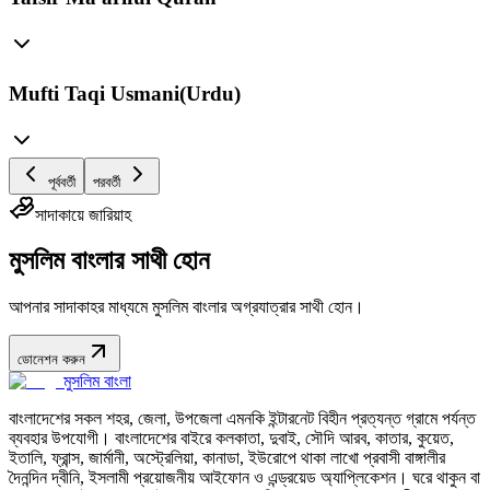
Mufti Taqi Usmani(Urdu)
পূর্ববর্তী
পরবর্তী
সাদাকায়ে জারিয়াহ
মুসলিম বাংলার সাথী হোন
আপনার সাদাকাহর মাধ্যমে মুসলিম বাংলার অগ্রযাত্রার সাথী হোন।
ডোনেশন করুন
মুসলিম বাংলা
বাংলাদেশের সকল শহর, জেলা, উপজেলা এমনকি ইন্টারনেট বিহীন প্রত্যন্ত গ্রামে পর্যন্ত
ব্যবহার উপযোগী। বাংলাদেশের বাইরে কলকাতা, দুবাই, সৌদি আরব, কাতার, কুয়েত,
ইতালি, ফ্রান্স, জার্মানী, অস্ট্রেলিয়া, কানাডা, ইউরোপে থাকা লাখো প্রবাসী বাঙ্গালীর
দৈনন্দিন দ্বীনি, ইসলামী প্রয়োজনীয় আইফোন ও এন্ড্রয়েড অ্যাপ্লিকেশন। ঘরে থাকুন বা