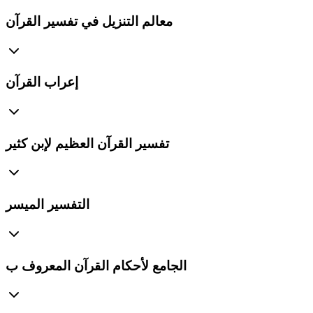
معالم التنزيل في تفسير القرآن
إعراب القرآن
تفسير القرآن العظيم لإبن كثير
التفسير الميسر
الجامع لأحكام القرآن المعروف ب